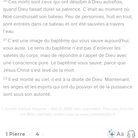
20
Ces morts sont ceux qui ont désobéi à Dieu autrefois,
quand Dieu faisait durer sa patience. C’était au moment où
Noé construisait son bateau. Peu de personnes, huit en tout,
sont entrées dans ce bateau et ont été sauvées à travers
l’eau.
21
C’est une image du baptême qui vous sauve aujourd’hui,
vous aussi. Le sens du baptême n’est pas d’enlever les
saletés du corps, mais de répondre à l’appel de Dieu avec
une conscience pure. Le baptême vous sauve, parce que
Jésus-Christ s’est levé de la mort.
22
Il est monté au ciel, il est à la droite de Dieu. Maintenant,
les anges et les esprits qui ont du pouvoir et de la puissance
sont sous son autorité.
© Société biblique française – Bibli’O, 2000, avec autorisation. Pour vous procurer
une Bible imprimée, rendez-vous sur www.editionsbiblio.fr
1 Pierre
4