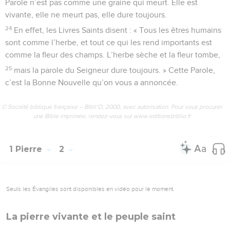
Parole n’est pas comme une graine qui meurt. Elle est
vivante, elle ne meurt pas, elle dure toujours.
24
En effet, les Livres Saints disent : « Tous les êtres humains
sont comme l’herbe, et tout ce qui les rend importants est
comme la fleur des champs. L’herbe sèche et la fleur tombe,
25
mais la parole du Seigneur dure toujours. » Cette Parole,
c’est la Bonne Nouvelle qu’on vous a annoncée.
© Société biblique française – Bibli’O, 2000, avec autorisation. Pour vous procurer
une Bible imprimée, rendez-vous sur www.editionsbiblio.fr
1 Pierre
2
Seuls les Évangiles sont disponibles en vidéo pour le moment.
La pierre vivante et le peuple saint