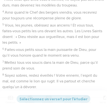
durs, mais devenez les modèles du troupeau.
4
Ainsi quand le Chef des bergers viendra, vous recevrez
pour toujours une récompense pleine de gloire.
5
Vous, les jeunes, obéissez aux anciens ! Et vous tous,
faites-vous petits les uns devant les autres. Les Livres Saints
disent : « Dieu résiste aux orgueilleux, mais il est bon pour
les petits. »
6
Faites-vous petits sous la main puissante de Dieu, pour
qu’il vous honore quand le moment sera venu.
7
Mettez tous vos soucis dans la main de Dieu, parce qu’il
prend soin de vous.
8
Soyez sobres, restez éveillés ! Votre ennemi, l’esprit du
mal, est comme le lion qui rugit. Il va partout et cherche
quelqu’un à dévorer.
9
Résistez-lui en restant solides dans la foi. Vous le savez,
dans le monde entier, vos frères et sœurs chrétiens souffrent
Contenus
Versions
Commentaires
Strong
Dictionnaire
comme vous.