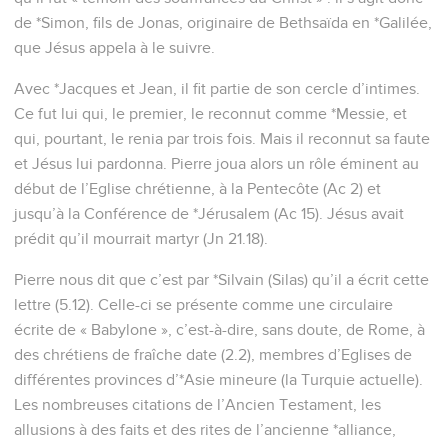
de *Simon, fils de Jonas, originaire de Bethsaïda en *Galilée,
que Jésus appela à le suivre.
Avec *Jacques et Jean, il fit partie de son cercle d’intimes.
Ce fut lui qui, le premier, le reconnut comme *Messie, et
qui, pourtant, le renia par trois fois. Mais il reconnut sa faute
et Jésus lui pardonna. Pierre joua alors un rôle éminent au
début de l’Eglise chrétienne, à la Pentecôte (Ac 2) et
jusqu’à la Conférence de *Jérusalem (Ac 15). Jésus avait
prédit qu’il mourrait martyr (Jn 21.18).
Pierre nous dit que c’est par *Silvain (Silas) qu’il a écrit cette
lettre (5.12). Celle-ci se présente comme une circulaire
écrite de « Babylone », c’est-à-dire, sans doute, de Rome, à
des chrétiens de fraîche date (2.2), membres d’Eglises de
différentes provinces d’*Asie mineure (la Turquie actuelle).
Les nombreuses citations de l’Ancien Testament, les
allusions à des faits et des rites de l’ancienne *alliance,