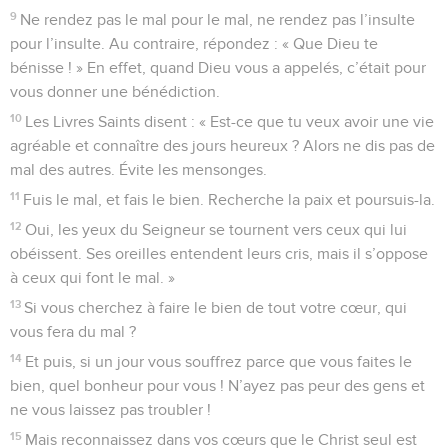
9
Ne rendez pas le mal pour le mal, ne rendez pas l’insulte
pour l’insulte. Au contraire, répondez : « Que Dieu te
bénisse ! » En effet, quand Dieu vous a appelés, c’était pour
vous donner une bénédiction.
10
Les Livres Saints disent : « Est-ce que tu veux avoir une vie
agréable et connaître des jours heureux ? Alors ne dis pas de
mal des autres. Évite les mensonges.
11
Fuis le mal, et fais le bien. Recherche la paix et poursuis-la.
12
Oui, les yeux du Seigneur se tournent vers ceux qui lui
obéissent. Ses oreilles entendent leurs cris, mais il s’oppose
à ceux qui font le mal. »
13
Si vous cherchez à faire le bien de tout votre cœur, qui
vous fera du mal ?
14
Et puis, si un jour vous souffrez parce que vous faites le
bien, quel bonheur pour vous ! N’ayez pas peur des gens et
ne vous laissez pas troubler !
15
Mais reconnaissez dans vos cœurs que le Christ seul est