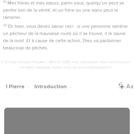
19
Mes frères et mes sœurs, parmi vous, quelqu’un peut se
perdre loin de la vérité, et un frère ou une sœur peut le
ramener.
20
Eh bien, vous devez savoir ceci : si une personne ramène
un pécheur de la mauvaise route où il se trouve, il le sauve
de la mort. Et à cause de cette action, Dieu va pardonner
beaucoup de péchés.
© Société biblique française – Bibli’O, 2000, avec autorisation. Pour vous procurer
une Bible imprimée, rendez-vous sur www.editionsbiblio.fr
1 Pierre
Introduction