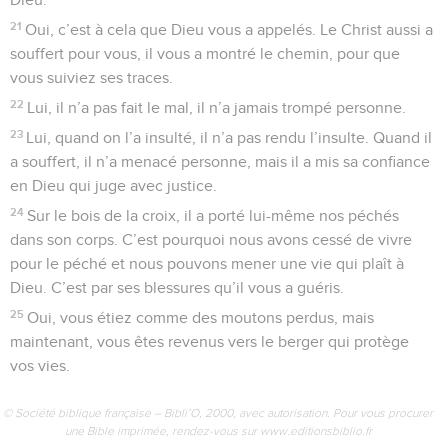
21
Oui, c’est à cela que Dieu vous a appelés. Le Christ aussi a
souffert pour vous, il vous a montré le chemin, pour que
vous suiviez ses traces.
22
Lui, il n’a pas fait le mal, il n’a jamais trompé personne.
23
Lui, quand on l’a insulté, il n’a pas rendu l’insulte. Quand il
a souffert, il n’a menacé personne, mais il a mis sa confiance
en Dieu qui juge avec justice.
24
Sur le bois de la croix, il a porté lui-même nos péchés
dans son corps. C’est pourquoi nous avons cessé de vivre
pour le péché et nous pouvons mener une vie qui plaît à
Dieu. C’est par ses blessures qu’il vous a guéris.
25
Oui, vous étiez comme des moutons perdus, mais
maintenant, vous êtes revenus vers le berger qui protège
vos vies.
© Société biblique française – Bibli’O, 2000, avec autorisation. Pour vous procurer
une Bible imprimée, rendez-vous sur www.editionsbiblio.fr