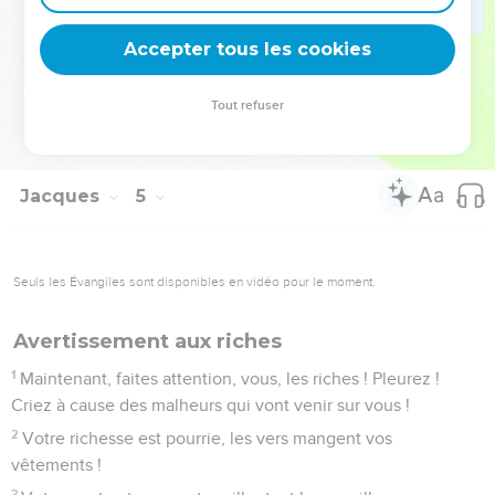
17
Celui qui sait faire le bien et ne le fait pas, se rend
Accepter tous les cookies
coupable d’un péché.
© Société biblique française – Bibli’O, 2000, avec autorisation. Pour vous procurer
Tout refuser
une Bible imprimée, rendez-vous sur www.editionsbiblio.fr
Jacques
5
Seuls les Évangiles sont disponibles en vidéo pour le moment.
Avertissement aux riches
1
Maintenant, faites attention, vous, les riches ! Pleurez !
Criez à cause des malheurs qui vont venir sur vous !
2
Votre richesse est pourrie, les vers mangent vos
vêtements !
3