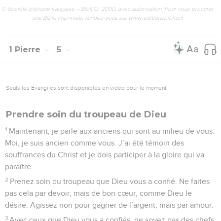
© Société biblique française – Bibli’O, 2000, avec autorisation. Pour vous procurer
une Bible imprimée, rendez-vous sur www.editionsbiblio.fr
1 Pierre
5
Seuls les Évangiles sont disponibles en vidéo pour le moment.
Prendre soin du troupeau de Dieu
1
Maintenant, je parle aux anciens qui sont au milieu de vous.
Moi, je suis ancien comme vous. J’ai été témoin des
souffrances du Christ et je dois participer à la gloire qui va
paraître.
2
Prenez soin du troupeau que Dieu vous a confié. Ne faites
pas cela par devoir, mais de bon cœur, comme Dieu le
désire. Agissez non pour gagner de l’argent, mais par amour.
3
Avec ceux que Dieu vous a confiés, ne soyez pas des chefs