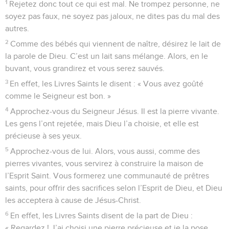
1
Rejetez donc tout ce qui est mal. Ne trompez personne, ne
soyez pas faux, ne soyez pas jaloux, ne dites pas du mal des
autres.
2
Comme des bébés qui viennent de naître, désirez le lait de
la parole de Dieu. C’est un lait sans mélange. Alors, en le
buvant, vous grandirez et vous serez sauvés.
3
En effet, les Livres Saints le disent : « Vous avez goûté
comme le Seigneur est bon. »
4
Approchez-vous du Seigneur Jésus. Il est la pierre vivante.
Les gens l’ont rejetée, mais Dieu l’a choisie, et elle est
précieuse à ses yeux.
5
Approchez-vous de lui. Alors, vous aussi, comme des
pierres vivantes, vous servirez à construire la maison de
l’Esprit Saint. Vous formerez une communauté de prêtres
saints, pour offrir des sacrifices selon l’Esprit de Dieu, et Dieu
les acceptera à cause de Jésus-Christ.
6
En effet, les Livres Saints disent de la part de Dieu :
« Regardez ! J’ai choisi une pierre précieuse et je la pose