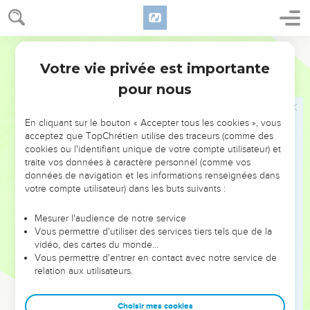
loi, tu n’obéis plus à la loi, tu es son juge.
12
C’est Dieu seul qui donne la loi et qui est juge, lui seul
Parole de Vie
peut sauver et faire mourir. Mais toi qui juges ton prochain,
Votre vie privée est importante
tu te prends pour qui ?
Jacques
4
pour nous
Ne pas être orgueilleux
En cliquant sur le bouton « Accepter tous les cookies », vous
13
Maintenant, faites attention, vous qui dites : « Aujourd’hui
acceptez que TopChrétien utilise des traceurs (comme des
ou demain, nous irons dans cette ville, nous resterons là-bas
cookies ou l'identifiant unique de votre compte utilisateur) et
une année. Nous ferons du commerce, nous gagnerons de
traite vos données à caractère personnel (comme vos
données de navigation et les informations renseignées dans
l’argent. »
votre compte utilisateur) dans les buts suivants :
14
Pourtant, vous ne savez même pas comment vous vivrez
demain. Oui, vous êtes comme un petit nuage qui est là
Mesurer l'audience de notre service
quelques instants et qu’on ne voit plus ensuite.
Vous permettre d'utiliser des services tiers tels que de la
vidéo, des cartes du monde…
15
Au contraire, vous devez dire : « Si le Seigneur le veut,
Vous permettre d'entrer en contact avec notre service de
nous vivrons, et nous ferons ceci ou bien cela. »
relation aux utilisateurs.
16
Mais non ! Vous vous vantez avec des paroles pleines
d’orgueil. Se vanter de cette façon, c’est mauvais !
Choisir mes cookies