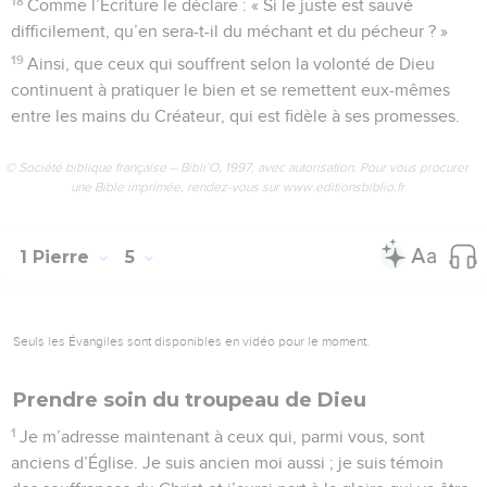
18
Comme l’Écriture le déclare : « Si le juste est sauvé
difficilement, qu’en sera-t-il du méchant et du pécheur ? »
19
Ainsi, que ceux qui souffrent selon la volonté de Dieu
continuent à pratiquer le bien et se remettent eux-mêmes
entre les mains du Créateur, qui est fidèle à ses promesses.
© Société biblique française – Bibli’O, 1997, avec autorisation. Pour vous procurer
une Bible imprimée, rendez-vous sur www.editionsbiblio.fr
1 Pierre
5
Seuls les Évangiles sont disponibles en vidéo pour le moment.
Prendre soin du troupeau de Dieu
1
Je m’adresse maintenant à ceux qui, parmi vous, sont
anciens d’Église. Je suis ancien moi aussi ; je suis témoin