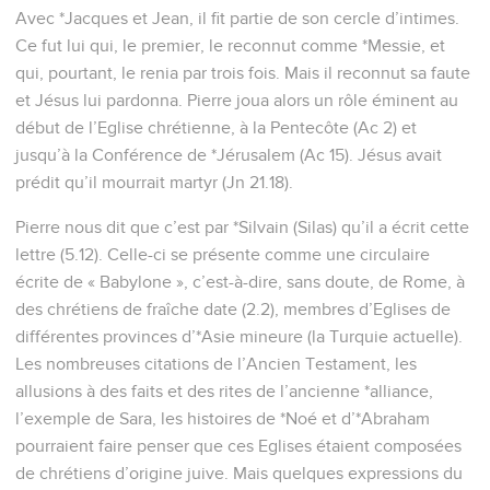
Avec *Jacques et Jean, il fit partie de son cercle d’intimes.
Ce fut lui qui, le premier, le reconnut comme *Messie, et
qui, pourtant, le renia par trois fois. Mais il reconnut sa faute
et Jésus lui pardonna. Pierre joua alors un rôle éminent au
début de l’Eglise chrétienne, à la Pentecôte (Ac 2) et
jusqu’à la Conférence de *Jérusalem (Ac 15). Jésus avait
prédit qu’il mourrait martyr (Jn 21.18).
Pierre nous dit que c’est par *Silvain (Silas) qu’il a écrit cette
lettre (5.12). Celle-ci se présente comme une circulaire
écrite de « Babylone », c’est-à-dire, sans doute, de Rome, à
des chrétiens de fraîche date (2.2), membres d’Eglises de
différentes provinces d’*Asie mineure (la Turquie actuelle).
Les nombreuses citations de l’Ancien Testament, les
allusions à des faits et des rites de l’ancienne *alliance,
l’exemple de Sara, les histoires de *Noé et d’*Abraham
pourraient faire penser que ces Eglises étaient composées
de chrétiens d’origine juive. Mais quelques expressions du