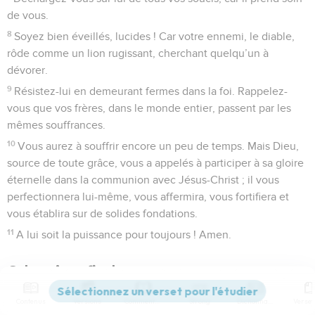
de vous.
8
Soyez bien éveillés, lucides ! Car votre ennemi, le diable,
rôde comme un lion rugissant, cherchant quelqu’un à
dévorer.
9
Résistez-lui en demeurant fermes dans la foi. Rappelez-
vous que vos frères, dans le monde entier, passent par les
mêmes souffrances.
10
Vous aurez à souffrir encore un peu de temps. Mais Dieu,
source de toute grâce, vous a appelés à participer à sa gloire
éternelle dans la communion avec Jésus-Christ ; il vous
perfectionnera lui-même, vous affermira, vous fortifiera et
vous établira sur de solides fondations.
11
A lui soit la puissance pour toujours ! Amen.
Salutations finales
12
Je vous ai écrit cette courte lettre avec l’aide de Silas, que
Contenus
Versions
Commentaires
Strong
Dictionnaire
je considère comme un frère fidèle. Je l’ai fait pour vous