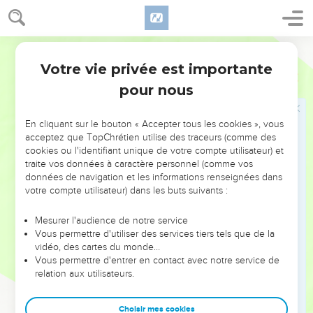
de la pratiquer.
12
Or, c’est Dieu seul qui donne la loi et qui peut juger ; lui
Français Courant
seul peut à la fois sauver et faire périr. Pour qui te prends-tu
Votre vie privée est importante
donc, toi qui juges ton prochain ?
Jacques
4
pour nous
Ne pas être orgueilleux
En cliquant sur le bouton « Accepter tous les cookies », vous
13
Écoutez-moi, maintenant, vous qui dites : « Aujourd’hui ou
acceptez que TopChrétien utilise des traceurs (comme des
demain nous irons dans telle ville, nous y passerons une
cookies ou l'identifiant unique de votre compte utilisateur) et
année, nous ferons du commerce et nous gagnerons de
traite vos données à caractère personnel (comme vos
données de navigation et les informations renseignées dans
l’argent. »
votre compte utilisateur) dans les buts suivants :
14
Eh bien, vous ne savez pas ce que votre vie sera demain !
Vous êtes, en effet, comme un léger brouillard qui apparaît
Mesurer l'audience de notre service
pour un instant et disparaît ensuite.
Vous permettre d'utiliser des services tiers tels que de la
vidéo, des cartes du monde…
15
Voici bien plutôt ce que vous devriez dire : « Si le
Vous permettre d'entrer en contact avec notre service de
Seigneur le veut, nous vivrons et nous ferons ceci ou cela. »
relation aux utilisateurs.
16
Mais, en réalité, vous êtes orgueilleux et prétentieux. Tout
orgueil de ce genre est mauvais.
Choisir mes cookies