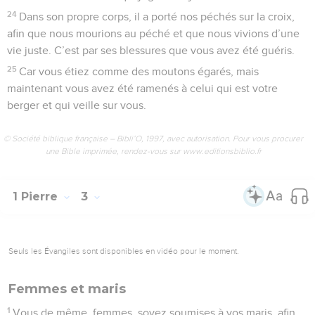
24
Dans son propre corps, il a porté nos péchés sur la croix,
afin que nous mourions au péché et que nous vivions d’une
vie juste. C’est par ses blessures que vous avez été guéris.
25
Car vous étiez comme des moutons égarés, mais
maintenant vous avez été ramenés à celui qui est votre
berger et qui veille sur vous.
© Société biblique française – Bibli’O, 1997, avec autorisation. Pour vous procurer
une Bible imprimée, rendez-vous sur www.editionsbiblio.fr
1 Pierre
3
Seuls les Évangiles sont disponibles en vidéo pour le moment.
Femmes et maris
1
Vous de même, femmes, soyez soumises à vos maris, afin