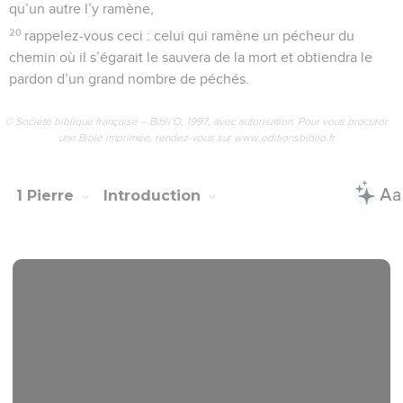
qu’un autre l’y ramène,
20
rappelez-vous ceci : celui qui ramène un pécheur du
chemin où il s’égarait le sauvera de la mort et obtiendra le
pardon d’un grand nombre de péchés.
© Société biblique française – Bibli’O, 1997, avec autorisation. Pour vous procurer
une Bible imprimée, rendez-vous sur www.editionsbiblio.fr
1 Pierre
Introduction