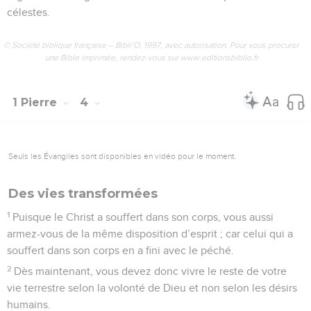
célestes.
© Société biblique française – Bibli’O, 1997, avec autorisation. Pour vous procurer
une Bible imprimée, rendez-vous sur www.editionsbiblio.fr
1 Pierre
4
Seuls les Évangiles sont disponibles en vidéo pour le moment.
Des vies transformées
1
Puisque le Christ a souffert dans son corps, vous aussi
armez-vous de la même disposition d’esprit ; car celui qui a
souffert dans son corps en a fini avec le péché.
2
Dès maintenant, vous devez donc vivre le reste de votre
vie terrestre selon la volonté de Dieu et non selon les désirs
humains.