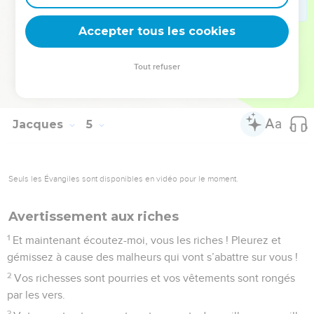
17
Si donc quelqu’un sait comment faire le bien et ne le fait
Accepter tous les cookies
pas, il se rend coupable de péché.
© Société biblique française – Bibli’O, 1997, avec autorisation. Pour vous procurer
Tout refuser
une Bible imprimée, rendez-vous sur www.editionsbiblio.fr
Jacques
5
Seuls les Évangiles sont disponibles en vidéo pour le moment.
Avertissement aux riches
1
Et maintenant écoutez-moi, vous les riches ! Pleurez et
gémissez à cause des malheurs qui vont s’abattre sur vous !
2
Vos richesses sont pourries et vos vêtements sont rongés
par les vers.
3