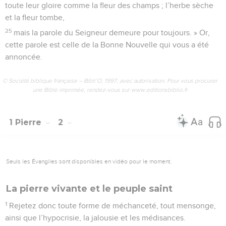
toute leur gloire comme la fleur des champs ; l’herbe sèche
et la fleur tombe,
25
mais la parole du Seigneur demeure pour toujours. » Or,
cette parole est celle de la Bonne Nouvelle qui vous a été
annoncée.
© Société biblique française – Bibli’O, 1997, avec autorisation. Pour vous procurer
une Bible imprimée, rendez-vous sur www.editionsbiblio.fr
1 Pierre
2
Seuls les Évangiles sont disponibles en vidéo pour le moment.
La pierre vivante et le peuple saint
1
Rejetez donc toute forme de méchanceté, tout mensonge,
ainsi que l’hypocrisie, la jalousie et les médisances.