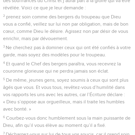
des souffrances du Christ et j’aurai part à la gloire qui va être
révélée. Voici ce que je leur demande :
2
prenez soin comme des bergers du troupeau que Dieu
vous a confié, veillez sur lui non par obligation, mais de bon
cœur, comme Dieu le désire. Agissez non par désir de vous
enrichir, mais par dévouement.
3
Ne cherchez pas à dominer ceux qui ont été confiés à votre
garde, mais soyez des modèles pour le troupeau.
4
Et quand le Chef des bergers paraîtra, vous recevrez la
couronne glorieuse qui ne perdra jamais son éclat.
5
De même, jeunes gens, soyez soumis à ceux qui sont plus
âgés que vous. Et vous tous, revêtez-vous d’humilité dans
vos rapports les uns avec les autres, car l’Écriture déclare :
« Dieu s’oppose aux orgueilleux, mais il traite les humbles
avec bonté. »
6
Courbez-vous donc humblement sous la main puissante de
Dieu, afin qu’il vous élève au moment qu’il a fixé.
7
Déchargez-vous sur lui de tous vos soucis, car il prend soin