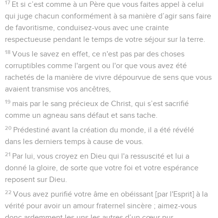
17
Et si c’est comme à un Père que vous faites appel à celui
qui juge chacun conformément à sa manière d’agir sans faire
de favoritisme, conduisez-vous avec une crainte
respectueuse pendant le temps de votre séjour sur la terre.
18
Vous le savez en effet, ce n'est pas par des choses
corruptibles comme l'argent ou l'or que vous avez été
rachetés de la manière de vivre dépourvue de sens que vous
avaient transmise vos ancêtres,
19
mais par le sang précieux de Christ, qui s’est sacrifié
comme un agneau sans défaut et sans tache.
20
Prédestiné avant la création du monde, il a été révélé
dans les derniers temps à cause de vous.
21
Par lui, vous croyez en Dieu qui l'a ressuscité et lui a
donné la gloire, de sorte que votre foi et votre espérance
reposent sur Dieu.
22
Vous avez purifié votre âme en obéissant [par l'Esprit] à la
vérité pour avoir un amour fraternel sincère ; aimez-vous
donc ardemment les uns les autres d’un cœur pur.