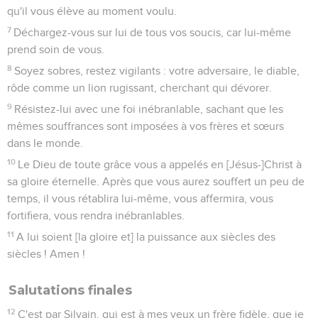
qu'il vous élève au moment voulu.
7
Déchargez-vous sur lui de tous vos soucis, car lui-même
prend soin de vous.
8
Soyez sobres, restez vigilants : votre adversaire, le diable,
rôde comme un lion rugissant, cherchant qui dévorer.
9
Résistez-lui avec une foi inébranlable, sachant que les
mêmes souffrances sont imposées à vos frères et sœurs
dans le monde.
10
Le Dieu de toute grâce vous a appelés en [Jésus-]Christ à
sa gloire éternelle. Après que vous aurez souffert un peu de
temps, il vous rétablira lui-même, vous affermira, vous
fortifiera, vous rendra inébranlables.
11
A lui soient [la gloire et] la puissance aux siècles des
siècles ! Amen !
Salutations finales
12
C'est par Silvain, qui est à mes yeux un frère fidèle, que je