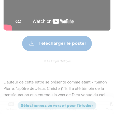
Télécharger le poster
© Le Projet Biblique
L’auteur de cette lettre se présente comme étant « *Simon
Pierre, *apôtre de Jésus-Christ » (1.1). Il a été témoin de la
transfiguration et a entendu la voix de Dieu venue du ciel
(1.16-18). Il rappelle enfin que Jésus avait prophétisé que lui,
Pierre, mourrait martyr (1.14).
Contenus
Versions
Commentaires
Strong
Dictionnaire