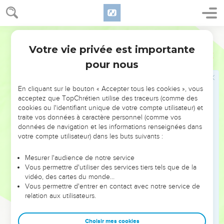
Ne pas juger un frère
Segond 21
11
Ne dites pas du mal les uns des autres, frères et sœurs.
Votre vie privée est importante
Jacques
4
Celui qui parle contre un frère ou qui juge son frère parle
pour nous
contre la loi et juge la loi. Or, si tu juges la loi, tu ne la mets
pas en pratique, mais tu t’en fais le juge.
En cliquant sur le bouton « Accepter tous les cookies », vous
12
Un seul est législateur [et juge] : c'est celui qui peut sauver
acceptez que TopChrétien utilise des traceurs (comme des
et perdre. Mais toi, qui es-tu pour juger ton prochain ?
cookies ou l'identifiant unique de votre compte utilisateur) et
traite vos données à caractère personnel (comme vos
données de navigation et les informations renseignées dans
Ne pas être orgueilleux
votre compte utilisateur) dans les buts suivants :
13
A vous maintenant qui dites : « Aujourd'hui ou demain
Mesurer l'audience de notre service
nous irons dans telle ville, nous y passerons une année, nous
Vous permettre d'utiliser des services tiers tels que de la
y ferons des affaires et nous gagnerons de l'argent »,
vidéo, des cartes du monde…
14
Vous permettre d'entrer en contact avec notre service de
vous qui ne savez pas ce qui arrivera demain ! En effet,
relation aux utilisateurs.
qu’est-ce que votre vie ? C’est une vapeur qui paraît pour un
instant et qui disparaît ensuite.
Choisir mes cookies
15