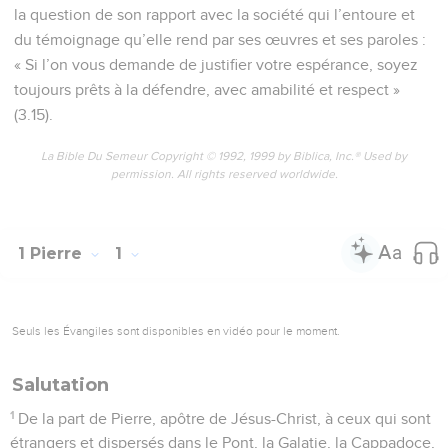
la question de son rapport avec la société qui l’entoure et
du témoignage qu’elle rend par ses œuvres et ses paroles :
« Si l’on vous demande de justifier votre espérance, soyez
toujours prêts à la défendre, avec amabilité et respect »
(3.15).
La Bible Du Semeur Copyright © 1992, 1999 by Biblica, Inc.® Used by
permission. All rights reserved worldwide.
1 Pierre
1
Seuls les Évangiles sont disponibles en vidéo pour le moment.
Salutation
1
De la part de Pierre, apôtre de Jésus-Christ, à ceux qui sont
étrangers et dispersés dans le Pont, la Galatie, la Cappadoce,