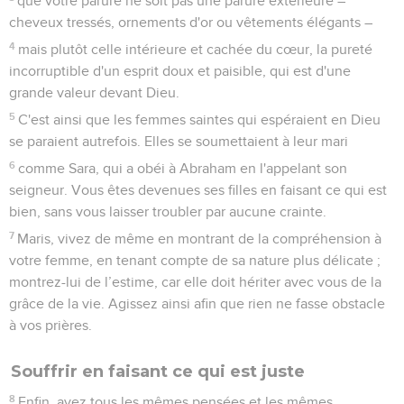
que votre parure ne soit pas une parure extérieure –
cheveux tressés, ornements d'or ou vêtements élégants –
4
mais plutôt celle intérieure et cachée du cœur, la pureté
incorruptible d'un esprit doux et paisible, qui est d'une
grande valeur devant Dieu.
5
C'est ainsi que les femmes saintes qui espéraient en Dieu
se paraient autrefois. Elles se soumettaient à leur mari
6
comme Sara, qui a obéi à Abraham en l'appelant son
seigneur. Vous êtes devenues ses filles en faisant ce qui est
bien, sans vous laisser troubler par aucune crainte.
7
Maris, vivez de même en montrant de la compréhension à
votre femme, en tenant compte de sa nature plus délicate ;
montrez-lui de l’estime, car elle doit hériter avec vous de la
grâce de la vie. Agissez ainsi afin que rien ne fasse obstacle
à vos prières.
Souffrir en faisant ce qui est juste
8
Enfin, ayez tous les mêmes pensées et les mêmes