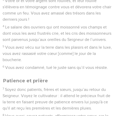
Votre or et votre argent sont rouillés, et leur rouille
s'élèvera en témoignage contre vous et dévorera votre chair
comme un feu. Vous avez amassé des trésors dans les
derniers jours !
4
Le salaire des ouvriers qui ont moissonné vos champs et
dont vous les avez frustrés crie, et les cris des moissonneurs
sont parvenus jusqu’aux oreilles du Seigneur de l’univers.
5
Vous avez vécu sur la terre dans les plaisirs et dans le luxe,
vous avez rassasié votre cœur [comme] le jour de la
boucherie.
6
Vous avez condamné, tué le juste sans qu’il vous résiste.
Patience et prière
7
Soyez donc patients, frères et sœurs, jusqu’au retour du
Seigneur. Voyez le cultivateur : il attend le précieux fruit de
la terre en faisant preuve de patience envers lui jusqu'à ce
qu'il ait reçu les premières et les dernières pluies.
8
Vous aussi, soyez patients, affermissez votre cœur, car le