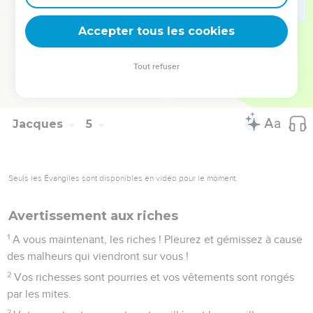
Vous devriez dire, au contraire : « Si Dieu le veut, nous
vivrons et nous ferons ceci ou cela. »
Accepter tous les cookies
16
Mais en réalité, vous vous montrez fiers de vos
fanfaronnades. Toute fierté de ce genre est mauvaise.
Tout refuser
17
Si donc quelqu’un sait faire ce qui est bien et ne le fait
pas, il commet un péché.
Jacques
5
Seuls les Évangiles sont disponibles en vidéo pour le moment.
Avertissement aux riches
1
A vous maintenant, les riches ! Pleurez et gémissez à cause
des malheurs qui viendront sur vous !
2
Vos richesses sont pourries et vos vêtements sont rongés
par les mites.
3