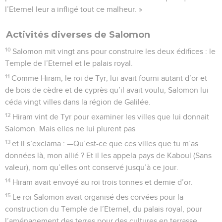
l’Eternel leur a infligé tout ce malheur. »
Activités diverses de Salomon
10
Salomon mit vingt ans pour construire les deux édifices : le
Temple de l’Eternel et le palais royal.
11
Comme Hiram, le roi de Tyr, lui avait fourni autant d’or et
de bois de cèdre et de cyprès qu’il avait voulu, Salomon lui
céda vingt villes dans la région de Galilée.
12
Hiram vint de Tyr pour examiner les villes que lui donnait
Salomon. Mais elles ne lui plurent pas
13
et il s’exclama : —Qu’est-ce que ces villes que tu m’as
données là, mon allié ? Et il les appela pays de Kaboul (Sans
valeur), nom qu’elles ont conservé jusqu’à ce jour.
14
Hiram avait envoyé au roi trois tonnes et demie d’or.
15
Le roi Salomon avait organisé des corvées pour la
construction du Temple de l’Eternel, du palais royal, pour
l’aménagement des terres pour des cultures en terrasse,