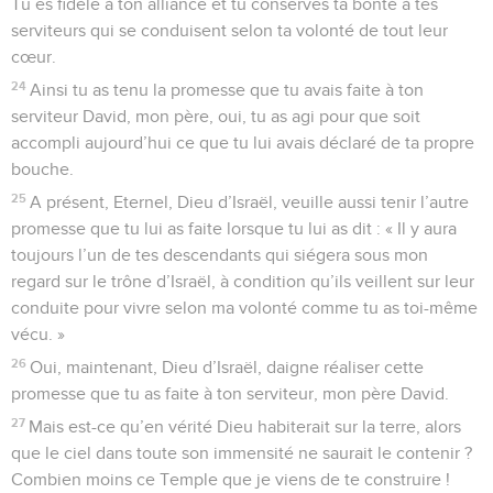
Tu es fidèle à ton alliance et tu conserves ta bonté à tes
serviteurs qui se conduisent selon ta volonté de tout leur
cœur.
24
Ainsi tu as tenu la promesse que tu avais faite à ton
serviteur David, mon père, oui, tu as agi pour que soit
accompli aujourd’hui ce que tu lui avais déclaré de ta propre
bouche.
25
A présent, Eternel, Dieu d’Israël, veuille aussi tenir l’autre
promesse que tu lui as faite lorsque tu lui as dit : « Il y aura
toujours l’un de tes descendants qui siégera sous mon
regard sur le trône d’Israël, à condition qu’ils veillent sur leur
conduite pour vivre selon ma volonté comme tu as toi-même
vécu. »
26
Oui, maintenant, Dieu d’Israël, daigne réaliser cette
promesse que tu as faite à ton serviteur, mon père David.
27
Mais est-ce qu’en vérité Dieu habiterait sur la terre, alors
que le ciel dans toute son immensité ne saurait le contenir ?
Combien moins ce Temple que je viens de te construire !