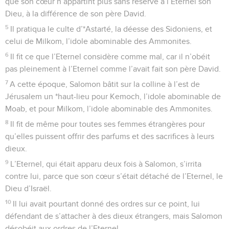
que son cœur n’appartint plus sans réserve à l’Eternel son
Dieu, à la différence de son père David.
5
Il pratiqua le culte d’*Astarté, la déesse des Sidoniens, et
celui de Milkom, l’idole abominable des Ammonites.
6
Il fit ce que l’Eternel considère comme mal, car il n’obéit
pas pleinement à l’Eternel comme l’avait fait son père David.
7
A cette époque, Salomon bâtit sur la colline à l’est de
Jérusalem un *haut-lieu pour Kemoch, l’idole abominable de
Moab, et pour Milkom, l’idole abominable des Ammonites.
8
Il fit de même pour toutes ses femmes étrangères pour
qu’elles puissent offrir des parfums et des sacrifices à leurs
dieux.
9
L’Eternel, qui était apparu deux fois à Salomon, s’irrita
contre lui, parce que son cœur s’était détaché de l’Eternel, le
Dieu d’Israël.
10
Il lui avait pourtant donné des ordres sur ce point, lui
défendant de s’attacher à des dieux étrangers, mais Salomon
désobéit aux ordres de l’Eternel.