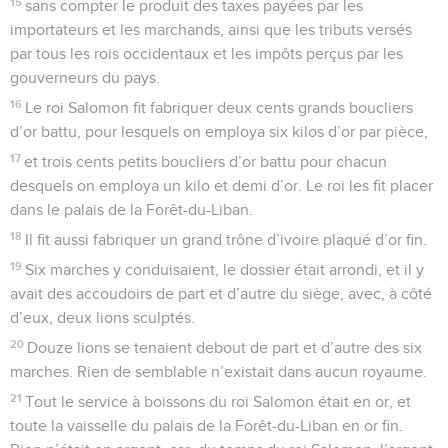
15
sans compter le produit des taxes payées par les
importateurs et les marchands, ainsi que les tributs versés
par tous les rois occidentaux et les impôts perçus par les
gouverneurs du pays.
16
Le roi Salomon fit fabriquer deux cents grands boucliers
d’or battu, pour lesquels on employa six kilos d’or par pièce,
17
et trois cents petits boucliers d’or battu pour chacun
desquels on employa un kilo et demi d’or. Le roi les fit placer
dans le palais de la Forêt-du-Liban.
18
Il fit aussi fabriquer un grand trône d’ivoire plaqué d’or fin.
19
Six marches y conduisaient, le dossier était arrondi, et il y
avait des accoudoirs de part et d’autre du siège, avec, à côté
d’eux, deux lions sculptés.
20
Douze lions se tenaient debout de part et d’autre des six
marches. Rien de semblable n’existait dans aucun royaume.
21
Tout le service à boissons du roi Salomon était en or, et
toute la vaisselle du palais de la Forêt-du-Liban en or fin.