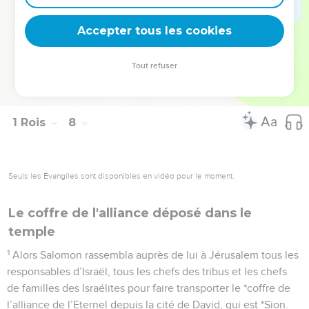
l’argent, l’or et les ustensiles, et il les déposa dans le trésor
Accepter tous les cookies
du Temple de l’Eternel.
La Bible Du Semeur Copyright © 1992, 1999 by Biblica, Inc.® Used by permission.
Tout refuser
All rights reserved worldwide.
1 Rois
8
Seuls les Évangiles sont disponibles en vidéo pour le moment.
Le coffre de l'alliance déposé dans le
temple
1
Alors Salomon rassembla auprès de lui à Jérusalem tous les
responsables d’Israël, tous les chefs des tribus et les chefs
de familles des Israélites pour faire transporter le *coffre de
l’alliance de l’Eternel depuis la cité de David, qui est *Sion.