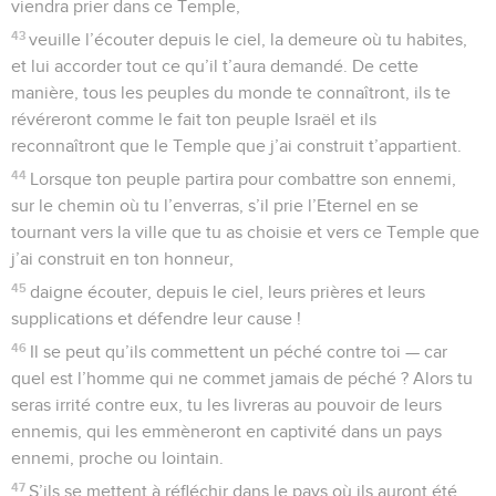
viendra prier dans ce Temple,
43
veuille l’écouter depuis le ciel, la demeure où tu habites,
et lui accorder tout ce qu’il t’aura demandé. De cette
manière, tous les peuples du monde te connaîtront, ils te
révéreront comme le fait ton peuple Israël et ils
reconnaîtront que le Temple que j’ai construit t’appartient.
44
Lorsque ton peuple partira pour combattre son ennemi,
sur le chemin où tu l’enverras, s’il prie l’Eternel en se
tournant vers la ville que tu as choisie et vers ce Temple que
j’ai construit en ton honneur,
45
daigne écouter, depuis le ciel, leurs prières et leurs
supplications et défendre leur cause !
46
Il se peut qu’ils commettent un péché contre toi — car
quel est l’homme qui ne commet jamais de péché ? Alors tu
seras irrité contre eux, tu les livreras au pouvoir de leurs
ennemis, qui les emmèneront en captivité dans un pays
ennemi, proche ou lointain.
47
S’ils se mettent à réfléchir dans le pays où ils auront été