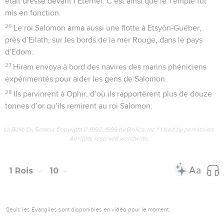
était dressé devant l’Eternel. C’est ainsi que le Temple fut
mis en fonction.
26
Le roi Salomon arma aussi une flotte à Etsyôn-Guéber,
près d’Eilath, sur les bords de la mer Rouge, dans le pays
d’Edom.
27
Hiram envoya à bord des navires des marins phéniciens
expérimentés pour aider les gens de Salomon.
28
Ils parvinrent à Ophir, d’où ils rapportèrent plus de douze
tonnes d’or qu’ils remirent au roi Salomon.
La Bible Du Semeur Copyright © 1992, 1999 by Biblica, Inc.® Used by permission.
All rights reserved worldwide.
1 Rois
10
Seuls les Évangiles sont disponibles en vidéo pour le moment.