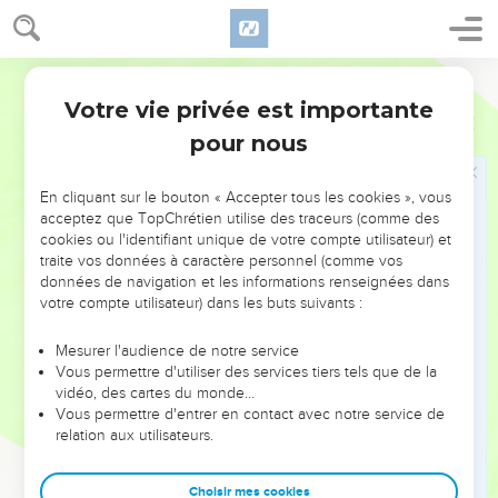
46
Le roi les fit fondre dans la plaine du *Jourdain, dans des
couches d’argile, entre Soukkoth et Tsartân.
47
Salomon mit en place tous ces objets ; on ne pouvait
Semeur
évaluer le poids de bronze utilisé, car la quantité en était
Votre vie privée est importante
1 Rois
7
trop grande.
pour nous
48
Il fit encore fabriquer tous les autres objets destinés au
Temple de l’Eternel : l’autel des parfums en or, la table d’or
En cliquant sur le bouton « Accepter tous les cookies », vous
sur laquelle on plaçait les pains exposés devant l’Eternel,
acceptez que TopChrétien utilise des traceurs (comme des
cookies ou l'identifiant unique de votre compte utilisateur) et
49
les chandeliers d’or fin avec leurs lampes, placés cinq à
traite vos données à caractère personnel (comme vos
droite et cinq à gauche devant la salle du fond, avec leurs
données de navigation et les informations renseignées dans
fleurons, leurs lampes et les mouchettes en or,
votre compte utilisateur) dans les buts suivants :
50
les bassins, les couteaux, les calices, les coupes et les
Mesurer l'audience de notre service
brasiers d’or fin, ainsi que les gonds en or pour les portes de
Vous permettre d'utiliser des services tiers tels que de la
l’intérieur du Temple, à l’entrée du lieu très-saint, et pour les
vidéo, des cartes du monde…
portes de la grande salle, à l’entrée du Temple.
Vous permettre d'entrer en contact avec notre service de
relation aux utilisateurs.
51
Quand tous les travaux que le roi Salomon fit exécuter
pour le Temple de l’Eternel furent achevés, Salomon fit
Choisir mes cookies
apporter les objets que son père David avait consacrés :