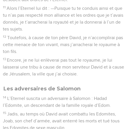
11
Alors l’Eternel lui dit : —Puisque tu te conduis ainsi et que
tu n’as pas respecté mon alliance et les ordres que je t’avais
donnés, je t’arracherai la royauté et je la donnerai à l’un de
tes sujets.
12
Toutefois, à cause de ton père David, je n’accomplirai pas
cette menace de ton vivant, mais j’arracherai le royaume à
ton fils.
13
Encore, je ne lui enlèverai pas tout le royaume, je lui
laisserai une tribu à cause de mon serviteur David et à cause
de Jérusalem, la ville que j’ai choisie.
Les adversaires de Salomon
14
L’Eternel suscita un adversaire à Salomon : Hadad
l’Edomite, un descendant de la famille royale d’Edom.
15
Jadis, au temps où David avait combattu les Edomites,
Joab, son chef d’armée, avait enterré les morts et tué tous
les Edomites de sexe masculin.