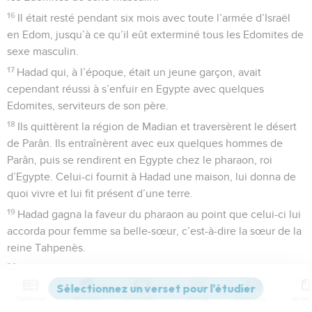
16
Il était resté pendant six mois avec toute l’armée d’Israël
en Edom, jusqu’à ce qu’il eût exterminé tous les Edomites de
sexe masculin.
17
Hadad qui, à l’époque, était un jeune garçon, avait
cependant réussi à s’enfuir en Egypte avec quelques
Edomites, serviteurs de son père.
18
Ils quittèrent la région de Madian et traversèrent le désert
de Parân. Ils entraînèrent avec eux quelques hommes de
Parân, puis se rendirent en Egypte chez le pharaon, roi
d’Egypte. Celui-ci fournit à Hadad une maison, lui donna de
quoi vivre et lui fit présent d’une terre.
19
Hadad gagna la faveur du pharaon au point que celui-ci lui
accorda pour femme sa belle-sœur, c’est-à-dire la sœur de la
reine Tahpenès.
20
Elle lui donna un fils qu’il appela Guenoubath. La reine
Tahpenès l’éleva dans le palais du pharaon avec les fils du
Contenus
Versions
Commentaires
Strong
Dictionnaire
roi.