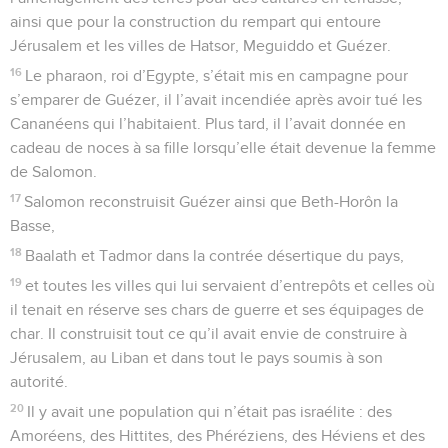
ainsi que pour la construction du rempart qui entoure
Jérusalem et les villes de Hatsor, Meguiddo et Guézer.
16
Le pharaon, roi d’Egypte, s’était mis en campagne pour
s’emparer de Guézer, il l’avait incendiée après avoir tué les
Cananéens qui l’habitaient. Plus tard, il l’avait donnée en
cadeau de noces à sa fille lorsqu’elle était devenue la femme
de Salomon.
17
Salomon reconstruisit Guézer ainsi que Beth-Horôn la
Basse,
18
Baalath et Tadmor dans la contrée désertique du pays,
19
et toutes les villes qui lui servaient d’entrepôts et celles où
il tenait en réserve ses chars de guerre et ses équipages de
char. Il construisit tout ce qu’il avait envie de construire à
Jérusalem, au Liban et dans tout le pays soumis à son
autorité.
20
Il y avait une population qui n’était pas israélite : des
Amoréens, des Hittites, des Phéréziens, des Héviens et des