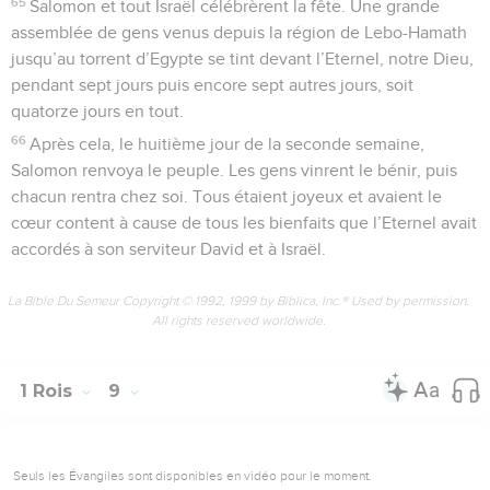
65
Salomon et tout Israël célébrèrent la fête. Une grande
assemblée de gens venus depuis la région de Lebo-Hamath
jusqu’au torrent d’Egypte se tint devant l’Eternel, notre Dieu,
pendant sept jours puis encore sept autres jours, soit
quatorze jours en tout.
66
Après cela, le huitième jour de la seconde semaine,
Salomon renvoya le peuple. Les gens vinrent le bénir, puis
chacun rentra chez soi. Tous étaient joyeux et avaient le
cœur content à cause de tous les bienfaits que l’Eternel avait
accordés à son serviteur David et à Israël.
La Bible Du Semeur Copyright © 1992, 1999 by Biblica, Inc.® Used by permission.
All rights reserved worldwide.
1 Rois
9
Seuls les Évangiles sont disponibles en vidéo pour le moment.