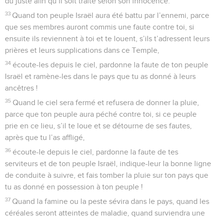
du juste afin qu’il soit traité selon son innocence.
33
Quand ton peuple Israël aura été battu par l’ennemi, parce
que ses membres auront commis une faute contre toi, si
ensuite ils reviennent à toi et te louent, s’ils t’adressent leurs
prières et leurs supplications dans ce Temple,
34
écoute-les depuis le ciel, pardonne la faute de ton peuple
Israël et ramène-les dans le pays que tu as donné à leurs
ancêtres !
35
Quand le ciel sera fermé et refusera de donner la pluie,
parce que ton peuple aura péché contre toi, si ce peuple
prie en ce lieu, s’il te loue et se détourne de ses fautes,
après que tu l’as affligé,
36
écoute-le depuis le ciel, pardonne la faute de tes
serviteurs et de ton peuple Israël, indique-leur la bonne ligne
de conduite à suivre, et fais tomber la pluie sur ton pays que
tu as donné en possession à ton peuple !
37
Quand la famine ou la peste sévira dans le pays, quand les
céréales seront atteintes de maladie, quand surviendra une