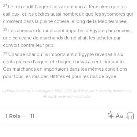
27
Le roi rendit l’argent aussi commun à Jérusalem que les
cailloux, et les cèdres aussi nombreux que les sycomores qui
croissent dans la plaine côtière le long de la Méditerranée.
28
Les chevaux du roi étaient importés d’Egypte par convois ;
une caravane de marchands du roi allait les acheter par
convois contre leur prix.
29
Chaque char qu’ils importaient d’Egypte revenait à six
cents pièces d’argent et chaque cheval à cent cinquante.
Ces marchands en importaient dans les mêmes conditions
pour tous les rois des Hittites et pour les rois de Syrie.
La Bible Du Semeur Copyright © 1992, 1999 by Biblica, Inc.® Used by permission.
All rights reserved worldwide.
1 Rois
11