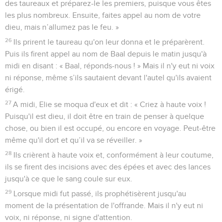
m'enlever la vie. »
11
L'Eternel dit : « Sors et tiens-toi sur la montagne devant
l'Eternel, et l’Eternel va passer ! » Devant l'Eternel, il y eut un
vent fort et violent qui déchirait les montagnes et brisait les
rochers ; l'Eternel n'était pas dans le vent. Après le vent, il y
eut un tremblement de terre ; l'Eternel n'était pas dans le
tremblement de terre.
12
Après le tremblement de terre, il y eut un feu ; l'Eternel
n'était pas dans le feu. Après le feu, il y eut un murmure
doux et léger.
13
Quand il l'entendit, Elie s'enveloppa le visage de son
manteau, sortit et se tint à l'entrée de la grotte. Et voici
qu’une voix lui fit entendre ces paroles : « Que fais-tu ici,
Elie ? »
14
Il répondit : « J'ai déployé tout mon zèle pour l'Eternel, le
Dieu de l’univers. En effet, les Israélites ont abandonné ton
alliance, ils ont démoli tes autels et ont tué tes prophètes par
l'épée. Je suis resté, moi seul, et ils cherchent à m'enlever la