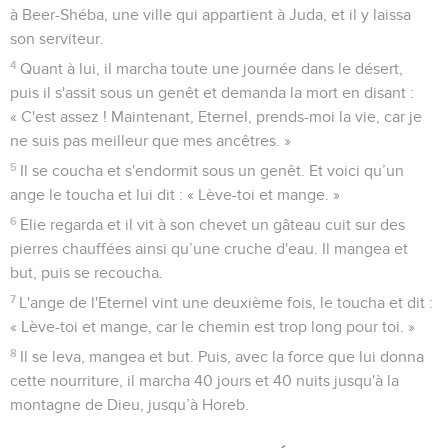
déposait après avoir combattu ! »
12
Lorsque Ben-Hadad reçut cette réponse, il était en train de
boire avec les rois sous les tentes et il dit à ses serviteurs :
« Faites vos préparatifs ! » Ils firent alors leurs préparatifs
contre la ville.
Le roi Achab remporte la victoire
13
Mais voici qu’un prophète s'approcha d'Achab, le roi
d'Israël, et annonça : « Voici ce que dit l'Eternel : Vois-tu
toute cette grande foule ? Je vais la livrer aujourd'hui entre
tes mains et tu sauras que je suis l'Eternel. »
14
Achab dit : « Grâce à qui ? » Il répondit : « Voici ce que dit
l'Eternel : Ce sera grâce aux serviteurs des chefs de district. »
Achab demanda : « Qui doit engager le combat ? » Il
répondit : « Toi. »
15
Alors Achab passa en revue les serviteurs des chefs de
district et il en trouva 232. Après eux, il passa en revue tout
le peuple, l’ensemble des Israélites, et ils étaient 7000.