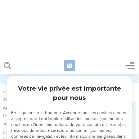
d'après le nom de Shémer, celui qui avait été le seigneur de
cette montagne.
25
Omri fit ce qui est mal aux yeux de l'Eternel, et il agit plus
mal encore que tous ses prédécesseurs.
26
Il marcha entièrement sur la voie de Jéroboam, fils de
Nebath ; il se livra aux péchés que celui-ci avait fait
commettre à Israël, irritant l'Eternel, le Dieu d'Israël, par leurs
idoles sans consistance.
27
Le reste des actes d'Omri, ce qu'il a accompli et ses
exploits, cela est décrit dans les annales des rois d'Israël.
28
Omri se coucha avec ses ancêtres et il fut enterré à
Samarie. Son fils Achab devint roi à sa place.
Achab, roi d'Israël
29
Achab, le fils d'Omri, devint roi d’Israël la trente-huitième
année du règne d'Asa sur Juda. Il régna 22 ans sur Israël à
Samarie.