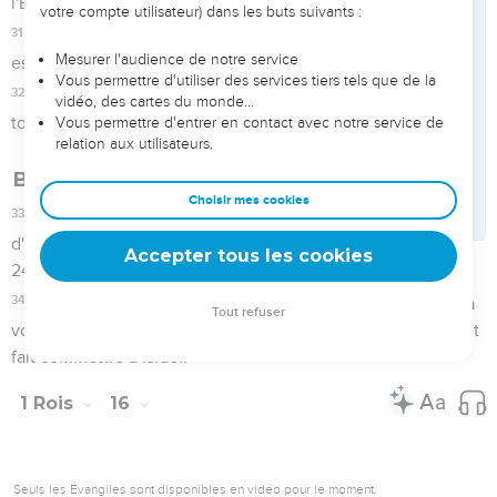
30
Achab, le fils d'Omri, fit ce qui est mal aux yeux de
l'Eternel, plus que tous ses prédécesseurs.
31
Comme si cela ne lui suffisait pas de se livrer aux péchés
de Jéroboam, fils de Nebath, il prit pour femme Jézabel, la
fille d'Ethbaal, le roi des Sidoniens, et il alla servir Baal et se
prosterner devant lui.
32
Il érigea un autel à Baal dans le temple de Baal qu'il
construisit à Samarie,
33
et il fabriqua un poteau sacré. Achab fit plus encore que
tous les rois d'Israël qui l’avaient précédé pour irriter
l'Eternel, le Dieu d'Israël.
34
A son époque, un certain Hiel de Béthel reconstruisit
Jéricho. Il en jeta les fondations au prix d'Abiram, son aîné,
et il en posa les portes au prix de Segub, son plus jeune fils,
conformément à la parole que l'Eternel avait dite par
l’intermédiaire de Josué, le fils de Nun.
1 Rois
17