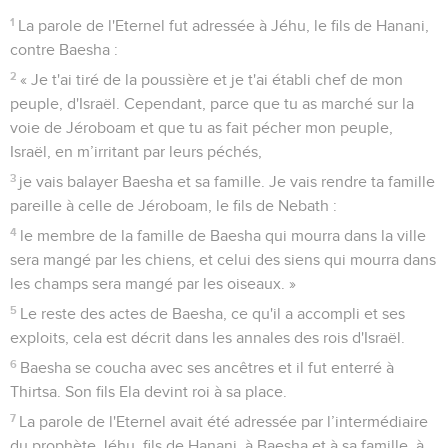
Seuls les Évangiles sont disponibles en vidéo pour le moment.
Le prophète Élie annonce une sécheresse
1
Elie le Thishbite, l'un des habitants de Galaad, dit à Achab :
« L'Eternel, le Dieu d'Israël, dont je suis le serviteur est
vivant ! Il n'y aura ces années-ci pas de rosée ni de pluie,
sauf sur ma parole. »
Élie au bord du torrent de Kerith
2
Puis la parole de l'Eternel fut adressée à Elie :
3
« Pars d'ici en direction de l'est et cache-toi près du torrent
de Kerith, qui se trouve en face du Jourdain.
4
Tu boiras de l'eau du torrent et c’est aux corbeaux que j'ai
ordonné de te nourrir là. »
5
Elie partit et se conforma à la parole de l'Eternel : il alla