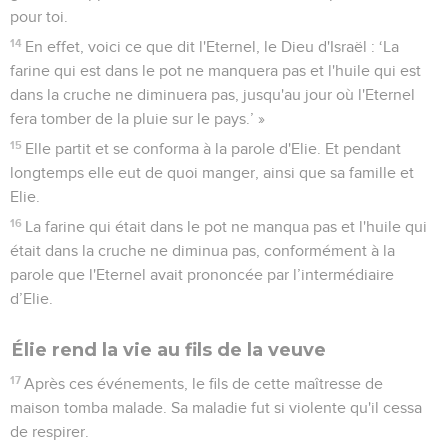
23
Que l'on nous donne deux taureaux. Qu'ils choisissent
pour eux l'un des taureaux, le coupent en morceaux et le
placent sur le bois, sans y mettre le feu. De mon côté, je
préparerai l'autre taureau et je le placerai sur le bois, sans y
mettre le feu.
24
Puis faites appel au nom de votre dieu. Quant à moi, je
ferai appel au nom de l'Eternel. Le dieu qui répondra par le
feu, c'est celui-là qui sera Dieu. » Tout le peuple répondit :
« C'est bien ! »
25
Elie dit aux prophètes de Baal : « Choisissez pour vous l'un
des taureaux et préparez-le les premiers, puisque vous êtes
les plus nombreux. Ensuite, faites appel au nom de votre
dieu, mais n’allumez pas le feu. »
26
Ils prirent le taureau qu'on leur donna et le préparèrent.
Puis ils firent appel au nom de Baal depuis le matin jusqu'à
midi en disant : « Baal, réponds-nous ! » Mais il n'y eut ni voix
ni réponse, même s’ils sautaient devant l'autel qu'ils avaient
érigé.