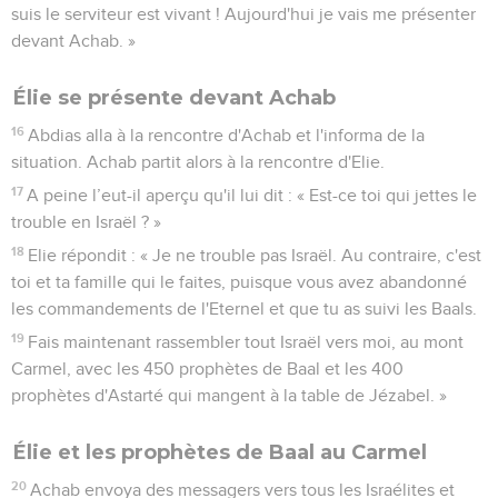
Seuls les Évangiles sont disponibles en vidéo pour le moment.
Élie est découragé
1
Achab rapporta à Jézabel tout ce qu'avait fait Elie et la
manière dont il avait tué par l'épée tous les prophètes.
2
Jézabel envoya alors un messager à Elie pour lui dire :
« Que les dieux me traitent avec la plus grande sévérité, si
demain, à la même heure, je ne te fais pas ce que tu leur as
fait ! »
3
Voyant cela, Elie se leva et partit pour sauver sa vie. Il arriva
à Beer-Shéba, une ville qui appartient à Juda, et il y laissa
son serviteur.
4
Quant à lui, il marcha toute une journée dans le désert,
puis il s'assit sous un genêt et demanda la mort en disant :
« C'est assez ! Maintenant, Eternel, prends-moi la vie, car je
ne suis pas meilleur que mes ancêtres. »
5
Il se coucha et s'endormit sous un genêt. Et voici qu’un