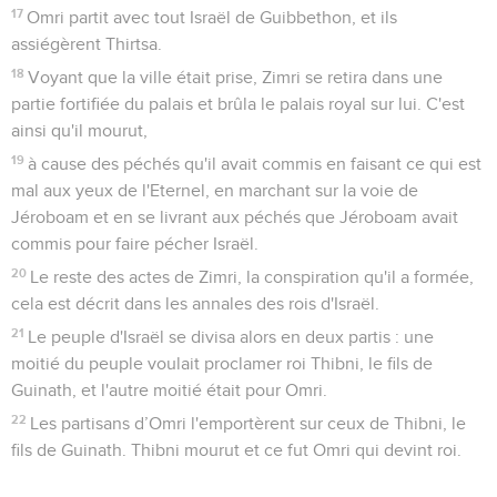
Elie.
16
La farine qui était dans le pot ne manqua pas et l'huile qui
était dans la cruche ne diminua pas, conformément à la
parole que l'Eternel avait prononcée par l’intermédiaire
d’Elie.
Élie rend la vie au fils de la veuve
17
Après ces événements, le fils de cette maîtresse de
maison tomba malade. Sa maladie fut si violente qu'il cessa
de respirer.
18
La femme dit alors à Elie : « Que me veux-tu, homme de
Dieu ? Es-tu venu chez moi pour rappeler le souvenir de ma
faute et pour faire mourir mon fils ? »
19
Il lui répondit : « Donne-moi ton fils. » Et il le prit des bras
de la femme, le monta dans la chambre à l'étage où il logeait
et le coucha sur son lit.
20
Puis il fit appel à l'Eternel et dit : « Eternel, mon Dieu, est-