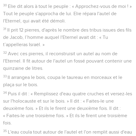
vie. »
15
L'Eternel lui dit : « Vas-y, poursuis ton chemin dans le
désert jusqu'à Damas. Une fois arrivé là-bas, tu consacreras
par onction Hazaël comme roi de Syrie.
16
Tu consacreras aussi par onction Jéhu, le petit-fils de
Nimshi, comme roi d'Israël et tu consacreras par onction
Elisée, le fils de Shaphath, d'Abel-Mehola, comme prophète
à ta place.
17
Celui qui échappera à l'épée de Hazaël, Jéhu le fera
mourir, et celui qui échappera à l'épée de Jéhu, Elisée le
fera mourir.
18
Mais *je vais laisser en Israël 7000 hommes. Ce sont tous
ceux qui n'ont pas plié les genoux devant Baal et dont la
bouche ne l'a pas embrassé. »
Élie désigne Élisée pour lui succéder
19
Elie partit de là et il trouva Elisée, le fils de Shaphath, en