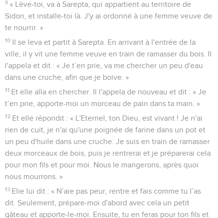
trouble en Israël ? »
18
Elie répondit : « Je ne trouble pas Israël. Au contraire, c'est
toi et ta famille qui le faites, puisque vous avez abandonné
les commandements de l'Eternel et que tu as suivi les Baals.
19
Fais maintenant rassembler tout Israël vers moi, au mont
Carmel, avec les 450 prophètes de Baal et les 400
prophètes d'Astarté qui mangent à la table de Jézabel. »
Élie et les prophètes de Baal au Carmel
20
Achab envoya des messagers vers tous les Israélites et
rassembla les prophètes au mont Carmel.
21
Alors Elie s'approcha de tout le peuple et dit : « Jusqu'à
quand aurez-vous un comportement boiteux ? Si c’est
l'Eternel qui est Dieu, suivez-le ! Si c'est Baal, suivez-le ! » Le
peuple ne lui répondit rien.
22
Elie dit au peuple : « Je suis resté le seul prophète de
l'Eternel, et il y a 450 prophètes de Baal.