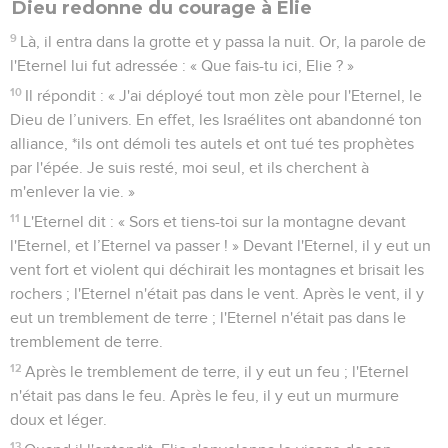
16
Ils firent une sortie à midi, alors que Ben-Hadad buvait et
s'enivrait sous les tentes avec les 32 rois qui étaient venus à
son aide.
17
Les serviteurs des chefs de district sortirent les premiers.
Ben-Hadad envoya des espions et on lui rapporta : « Des
hommes sont sortis de Samarie. »
18
Il dit : « Qu'ils sortent pour demander la paix ou pour
combattre, capturez-les vivants ! »
19
Lorsque les serviteurs des chefs de district et l'armée qui
les suivait furent sortis de la ville,
20
ils combattirent au corps à corps et les Syriens prirent la
fuite. Israël les poursuivit et Ben-Hadad, le roi de Syrie, se
sauva sur un cheval avec des cavaliers.
21
Le roi d'Israël sortit, frappa les chevaux et les chars et
infligea une grande défaite aux Syriens.
22
Alors le prophète s'approcha du roi d'Israël et lui dit :
« Vas-y, fortifie-toi, examine la situation et vois ce que tu as à