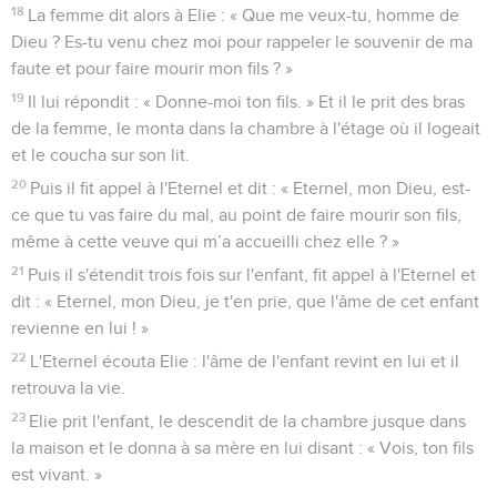
27
A midi, Elie se moqua d'eux et dit : « Criez à haute voix !
Puisqu'il est dieu, il doit être en train de penser à quelque
chose, ou bien il est occupé, ou encore en voyage. Peut-être
même qu'il dort et qu’il va se réveiller. »
28
Ils crièrent à haute voix et, conformément à leur coutume,
ils se firent des incisions avec des épées et avec des lances
jusqu'à ce que le sang coule sur eux.
29
Lorsque midi fut passé, ils prophétisèrent jusqu'au
moment de la présentation de l'offrande. Mais il n'y eut ni
voix, ni réponse, ni signe d'attention.
30
Elie dit alors à tout le peuple : « Approchez-vous de moi ! »
Tout le peuple s'approcha de lui. Elie répara l'autel de
l'Eternel, qui avait été démoli.
31
Il prit 12 pierres, d'après le nombre des tribus issues des fils
de Jacob, l’homme auquel l'Eternel avait dit : « Tu
t’appelleras Israël. »
32
Avec ces pierres, il reconstruisit un autel au nom de