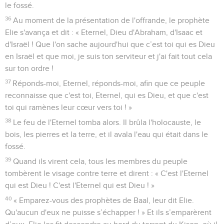
train de labourer. Il y avait devant lui douze paires de bœufs
et lui-même se tenait près de la douzième. Elie s'approcha
de lui et jeta son manteau sur lui.
20
Elisée abandonna ses bœufs et courut après Elie. Il lui dit :
« Laisse-moi embrasser mon père et ma mère et je te
suivrai. » Elie lui répondit : « Vas-y et reviens. Pense en effet
à ce que je t'ai fait. »
21
Après s'être éloigné d'Elie, Elisée prit une paire de bœufs,
qu'il offrit en sacrifice. Avec le bois de leur attelage, il fit
cuire leur viande et la donna à manger au peuple. Puis il se
leva, suivit Elie et fut à son service.
1 Rois
20
Seuls les Évangiles sont disponibles en vidéo pour le moment.
Le roi de Syrie assiège Samarie