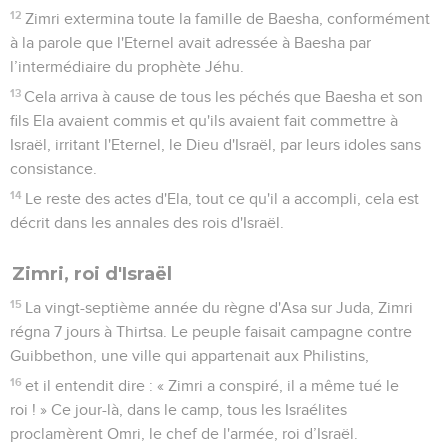
Et elle alla en chercher. Il l'appela de nouveau et dit : « Je
t’en prie, apporte-moi un morceau de pain dans ta main. »
12
Et elle répondit : « L'Eternel, ton Dieu, est vivant ! Je n'ai
rien de cuit, je n'ai qu'une poignée de farine dans un pot et
un peu d'huile dans une cruche. Je suis en train de ramasser
deux morceaux de bois, puis je rentrerai et je préparerai cela
pour mon fils et pour moi. Nous le mangerons, après quoi
nous mourrons. »
13
Elie lui dit : « N’aie pas peur, rentre et fais comme tu l’as
dit. Seulement, prépare-moi d'abord avec cela un petit
gâteau et apporte-le-moi. Ensuite, tu en feras pour ton fils et
pour toi.
14
En effet, voici ce que dit l'Eternel, le Dieu d'Israël : ‘La
farine qui est dans le pot ne manquera pas et l'huile qui est
dans la cruche ne diminuera pas, jusqu'au jour où l'Eternel
fera tomber de la pluie sur le pays.’ »
15
Elle partit et se conforma à la parole d'Elie. Et pendant
longtemps elle eut de quoi manger, ainsi que sa famille et