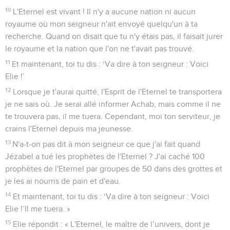
sommet du Carmel et, se penchant jusqu’à terre, il mit son
visage entre ses genoux.
43
Puis il dit à son serviteur : « Monte regarder du côté de la
mer. » Le serviteur monta, regarda et dit : « Il n'y a rien. » Elie
dit sept fois : « Retournes-y. »
44
La septième fois, le serviteur dit : « Voici un petit nuage
qui s'élève au-dessus de la mer et qui est de la taille d’une
paume de main. » Elie dit : « Monte dire à Achab : ‘Attelle ton
char et descends, afin que la pluie ne puisse pas te retenir.’ »
45
En quelques instants, le ciel devint noir de nuages, le vent
souffla et il y eut une forte pluie. Achab monta sur son char
et partit pour Jizreel.
46
La main de l'Eternel reposa sur Elie qui noua sa ceinture et
courut devant Achab jusqu'à l'entrée de Jizreel.
1 Rois
19