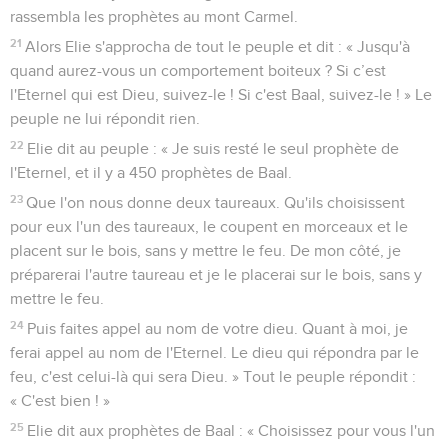
ange le toucha et lui dit : « Lève-toi et mange. »
6
Elie regarda et il vit à son chevet un gâteau cuit sur des
pierres chauffées ainsi qu’une cruche d'eau. Il mangea et
but, puis se recoucha.
7
L'ange de l'Eternel vint une deuxième fois, le toucha et dit :
« Lève-toi et mange, car le chemin est trop long pour toi. »
8
Il se leva, mangea et but. Puis, avec la force que lui donna
cette nourriture, il marcha 40 jours et 40 nuits jusqu'à la
montagne de Dieu, jusqu’à Horeb.
Dieu redonne du courage à Élie
9
Là, il entra dans la grotte et y passa la nuit. Or, la parole de
l'Eternel lui fut adressée : « Que fais-tu ici, Elie ? »
10
Il répondit : « J'ai déployé tout mon zèle pour l'Eternel, le
Dieu de l’univers. En effet, les Israélites ont abandonné ton
alliance, *ils ont démoli tes autels et ont tué tes prophètes
par l'épée. Je suis resté, moi seul, et ils cherchent à