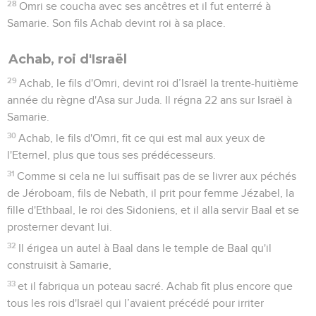
Élie doit annoncer la fin de la sécheresse
1
Bien des jours passèrent et, au bout de 3 ans, la parole de
l'Eternel fut adressée à Elie : « Va te présenter devant Achab
et je ferai tomber de la pluie sur le pays. »
2
Elie partit pour se présenter devant Achab. La famine était
grande à Samarie.
3
Quant à Achab, il fit appeler Abdias, le chef de son palais.
Or, Abdias craignait beaucoup l'Eternel ;
4
lorsque Jézabel avait exterminé les prophètes de l'Eternel,
il avait pris 100 prophètes et les avait cachés par groupes de
50 dans des grottes, où il les avait nourris de pain et d'eau.
5
Achab dit à Abdias : « Va vers toutes les sources d'eau et
vers tous les torrents du pays. Peut-être trouveras-tu de
l'herbe. Ainsi, nous pourrons garder les chevaux et les
mulets en vie, et nous n'aurons pas besoin d'abattre du
bétail. »