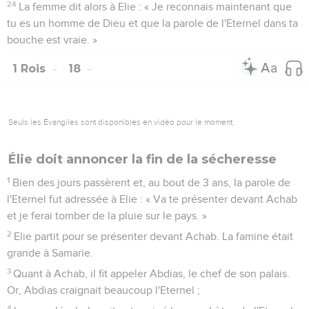
l'Eternel. Il fit autour de l'autel un fossé pouvant contenir une
quinzaine de litres.
33
Il arrangea le bois, coupa le taureau en morceaux et le
plaça sur le bois.
34
Puis il dit : « Remplissez d'eau quatre cruches et versez-les
sur l'holocauste et sur le bois. » Il dit : « Faites-le une
deuxième fois. » Et ils le firent une deuxième fois. Il dit :
« Faites-le une troisième fois. » Et ils le firent une troisième
fois.
35
L'eau coula tout autour de l'autel et l'on remplit aussi d'eau
le fossé.
36
Au moment de la présentation de l'offrande, le prophète
Elie s'avança et dit : « Eternel, Dieu d'Abraham, d'Isaac et
d'Israël ! Que l'on sache aujourd'hui que c’est toi qui es Dieu
en Israël et que moi, je suis ton serviteur et j'ai fait tout cela
sur ton ordre !
37
Réponds-moi, Eternel, réponds-moi, afin que ce peuple