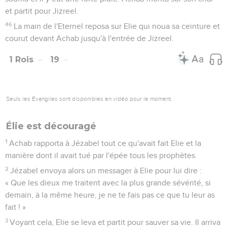
7
Le roi d'Israël appela tous les anciens du pays et leur dit :
« Sachez bien et comprenez que cet homme nous veut du
mal. En effet, il m'a déjà réclamé mes femmes et mes
enfants, mon argent et mon or, et je ne lui ai rien refusé ! »
8
Tous les anciens et tout le peuple dirent à Achab : « Ne
l'écoute pas et ne cède pas. »
9
Achab dit alors aux messagers de Ben-Hadad : « Dites à
mon seigneur le roi : ‘Je ferai tout ce que tu as réclamé à ton
serviteur la première fois. Toutefois, cela, je ne peux pas le
faire.’ » Les messagers s'en allèrent et rapportèrent cette
réponse.
10
Ben-Hadad envoya dire à Achab : « Que les dieux me
traitent avec la plus grande sévérité, si la poussière des
décombres de Samarie suffit pour remplir le creux de la main
de toute l’armée qui me suit ! »
11
Le roi d'Israël répondit : « Celui qui endosse une armure
pour aller au combat ne doit pas se vanter comme s’il la