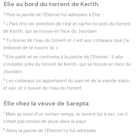
je ne sais où. Je serai allé informer Achab, mais comme il ne
te trouvera pas, il me tuera. Cependant, moi ton serviteur, je
crains l'Eternel depuis ma jeunesse.
13
N'a-t-on pas dit à mon seigneur ce que j'ai fait quand
Jézabel a tué les prophètes de l'Eternel ? J'ai caché 100
prophètes de l'Eternel par groupes de 50 dans des grottes et
je les ai nourris de pain et d'eau.
14
Et maintenant, toi tu dis : ‘Va dire à ton seigneur : Voici
Elie !’Il me tuera. »
15
Elie répondit : « L'Eternel, le maître de l’univers, dont je
suis le serviteur est vivant ! Aujourd'hui je vais me présenter
devant Achab. »
Élie se présente devant Achab
16
Abdias alla à la rencontre d'Achab et l'informa de la
situation. Achab partit alors à la rencontre d'Elie.
17
A peine l’eut-il aperçu qu'il lui dit : « Est-ce toi qui jettes le