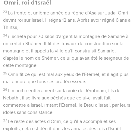
ce que tu vas faire du mal, au point de faire mourir son fils,
même à cette veuve qui m’a accueilli chez elle ? »
21
Puis il s'étendit trois fois sur l'enfant, fit appel à l'Eternel et
dit : « Eternel, mon Dieu, je t'en prie, que l'âme de cet enfant
revienne en lui ! »
22
L'Eternel écouta Elie : l'âme de l'enfant revint en lui et il
retrouva la vie.
23
Elie prit l'enfant, le descendit de la chambre jusque dans
la maison et le donna à sa mère en lui disant : « Vois, ton fils
est vivant. »
24
La femme dit alors à Elie : « Je reconnais maintenant que
tu es un homme de Dieu et que la parole de l'Eternel dans ta
bouche est vraie. »
1 Rois
18
Seuls les Évangiles sont disponibles en vidéo pour le moment.