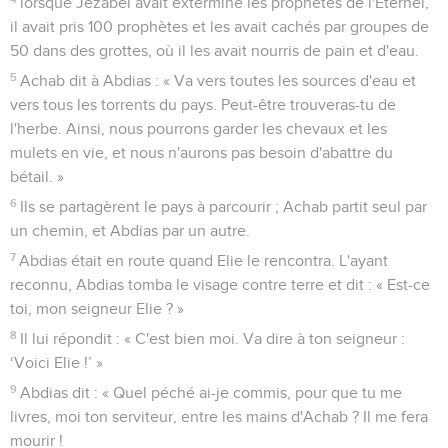
reconnaisse que c'est toi, Eternel, qui es Dieu, et que c'est
toi qui ramènes leur cœur vers toi ! »
38
Le feu de l'Eternel tomba alors. Il brûla l'holocauste, le
bois, les pierres et la terre, et il avala l'eau qui était dans le
fossé.
39
Quand ils virent cela, tous les membres du peuple
tombèrent le visage contre terre et dirent : « C'est l'Eternel
qui est Dieu ! C'est l'Eternel qui est Dieu ! »
40
« Emparez-vous des prophètes de Baal, leur dit Elie.
Qu'aucun d'eux ne puisse s’échapper ! » Et ils s’emparèrent
d’eux. Elie les fit descendre au bord du torrent du Kison, où il
les égorgea.
La pluie revient
41
Puis Elie dit à Achab : « Monte manger et boire, car il y a
un grondement annonciateur de pluie. »
42
Achab monta manger et boire. Quant à Elie, il monta au