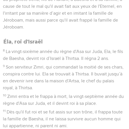
s’installer près du torrent de Kerith, qui se trouve en face du
Jourdain.
6
Les corbeaux lui apportaient du pain et de la viande matin
et soir, et il buvait de l'eau du torrent.
Élie chez la veuve de Sarepta
7
Mais au bout d'un certain temps, le torrent fut à sec, car il
n'était pas tombé de pluie dans le pays.
8
Alors la parole de l'Eternel lui fut adressée :
9
« Lève-toi, va à Sarepta, qui appartient au territoire de
Sidon, et installe-toi là. J'y ai ordonné à une femme veuve de
te nourrir. »
10
Il se leva et partit à Sarepta. En arrivant à l'entrée de la
ville, il y vit une femme veuve en train de ramasser du bois. Il
l'appela et dit : « Je t’en prie, va me chercher un peu d'eau
dans une cruche, afin que je boive. »
11