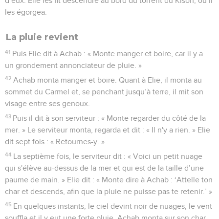
1
Ben-Hadad, le roi de Syrie, rassembla toute son armée. Il
avait avec lui 32 rois, ainsi que des chevaux et des chars. Il
monta, installa le siège devant Samarie et l'attaqua.
2
Il envoya dans la ville des messagers à Achab, le roi
d'Israël,
3
pour lui annoncer : « Voici ce que dit Ben-Hadad : ‘Ton
argent et ton or sont ma propriété, tes femmes et tes plus
beaux enfants m’appartiennent.’ »
4
Le roi d'Israël répondit : « Comme tu le dis, mon seigneur le
roi, je t’appartiens avec tout ce que j'ai. »
5
Les messagers revinrent annoncer : « Voici ce que dit Ben-
Hadad : ‘Je t'ai fait ordonner de me livrer ton argent et ton or,
tes femmes et tes enfants.
6
J'enverrai donc demain, à la même heure, mes serviteurs
chez toi. Ils fouilleront ta maison et celles de tes serviteurs,
ils mettront la main sur tout ce que tu as de précieux et
l'emporteront.’ »