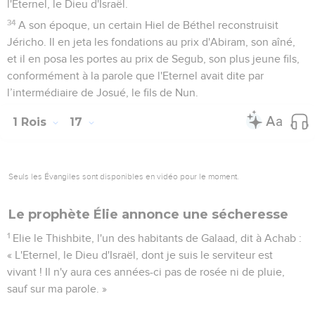
6
Ils se partagèrent le pays à parcourir ; Achab partit seul par
un chemin, et Abdias par un autre.
7
Abdias était en route quand Elie le rencontra. L'ayant
reconnu, Abdias tomba le visage contre terre et dit : « Est-ce
toi, mon seigneur Elie ? »
8
Il lui répondit : « C'est bien moi. Va dire à ton seigneur :
‘Voici Elie !’ »
9
Abdias dit : « Quel péché ai-je commis, pour que tu me
livres, moi ton serviteur, entre les mains d'Achab ? Il me fera
mourir !
10
L'Eternel est vivant ! Il n'y a aucune nation ni aucun
royaume où mon seigneur n'ait envoyé quelqu'un à ta
recherche. Quand on disait que tu n'y étais pas, il faisait jurer
le royaume et la nation que l'on ne t'avait pas trouvé.
11
Et maintenant, toi tu dis : ‘Va dire à ton seigneur : Voici
Elie !’
12
Lorsque je t'aurai quitté, l'Esprit de l'Eternel te transportera