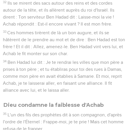
32
Ils se mirent des sacs autour des reins et des cordes
autour de la tête, et ils allèrent auprès du roi d'Israël. Ils
dirent : Ton serviteur Ben Hadad dit : Laisse-moi la vie !
Achab répondit : Est-il encore vivant ? Il est mon frère.
33
Ces hommes tirèrent de là un bon augure, et ils se
hâtèrent de le prendre au mot et de dire : Ben Hadad est ton
frère ! Et il dit : Allez, amenez-le. Ben Hadad vint vers lui, et
Achab le fit monter sur son char.
34
Ben Hadad lui dit : Je te rendrai les villes que mon père a
prises à ton père ; et tu établiras pour toi des rues à Damas,
comme mon père en avait établies à Samarie. Et moi, reprit
Achab, je te laisserai aller, en faisant une alliance. Il fit
alliance avec lui, et le laissa aller.
Dieu condamne la faiblesse d'Achab
35
L'un des fils des prophètes dit à son compagnon, d'après
l'ordre de l'Éternel : Frappe-moi, je te prie ! Mais cet homme
refusa de le frapper.