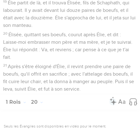
19
Élie partit de là, et il trouva Élisée, fils de Schaphath, qui
labourait. Il y avait devant lui douze paires de boeufs, et il
était avec la douzième. Élie s'approcha de lui, et il jeta sur lui
son manteau.
20
Élisée, quittant ses boeufs, courut après Élie, et dit :
Laisse-moi embrasser mon père et ma mère, et je te suivrai.
Élie lui répondit : Va, et reviens ; car pense à ce que je t'ai
fait.
21
Après s'être éloigné d'Élie, il revint prendre une paire de
boeufs, qu'il offrit en sacrifice ; avec l'attelage des boeufs, il
fit cuire leur chair, et la donna à manger au peuple. Puis il se
leva, suivit Élie, et fut à son service.
1 Rois
20
Seuls les Évangiles sont disponibles en vidéo pour le moment.