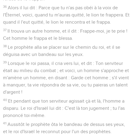
36
Alors il lui dit : Parce que tu n'as pas obéi à la voix de
l'Éternel, voici, quand tu m'auras quitté, le lion te frappera. Et
quand il l'eut quitté, le lion le rencontra et le frappa.
37
Il trouva un autre homme, et il dit : Frappe-moi, je te prie !
Cet homme le frappa et le blessa.
38
Le prophète alla se placer sur le chemin du roi, et il se
déguisa avec un bandeau sur les yeux.
39
Lorsque le roi passa, il cria vers lui, et dit : Ton serviteur
était au milieu du combat ; et voici, un homme s'approche et
m'amène un homme, en disant : Garde cet homme ; s'il vient
à manquer, ta vie répondra de sa vie, ou tu paieras un talent
d'argent !
40
Et pendant que ton serviteur agissait çà et là, l'homme a
disparu. Le roi d'Israël lui dit : C'est là ton jugement ; tu l'as
prononcé toi-même.
41
Aussitôt le prophète ôta le bandeau de dessus ses yeux,
et le roi d'Israël le reconnut pour l'un des prophètes.