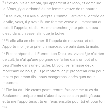
9
Lève-toi, va à Sarepta, qui appartient à Sidon, et demeure
là. Voici, j'y ai ordonné à une femme veuve de te nourrir.
10
Il se leva, et il alla à Sarepta. Comme il arrivait à l'entrée de
la ville, voici, il y avait là une femme veuve qui ramassait du
bois. Il l'appela, et dit : Va me chercher, je te prie, un peu
d'eau dans un vase, afin que je boive.
11
Et elle alla en chercher. Il l'appela de nouveau, et dit :
Apporte-moi, je te prie, un morceau de pain dans ta main.
12
Et elle répondit : L'Éternel, ton Dieu, est vivant ! je n'ai rien
de cuit, je n'ai qu'une poignée de farine dans un pot et un
peu d'huile dans une cruche. Et voici, je ramasse deux
morceaux de bois, puis je rentrerai et je préparerai cela pour
moi et pour mon fils ; nous mangerons, après quoi nous
mourrons.
13
Élie lui dit : Ne crains point, rentre, fais comme tu as dit.
Seulement, prépare-moi d'abord avec cela un petit gâteau,
et tu me l'apporteras ; tu en feras ensuite pour toi et pour ton
fils.