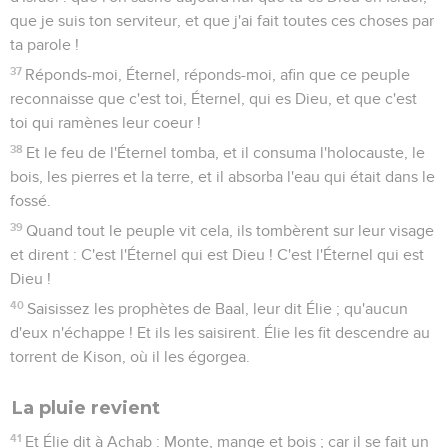
que je suis ton serviteur, et que j'ai fait toutes ces choses par
ta parole !
37
Réponds-moi, Éternel, réponds-moi, afin que ce peuple
reconnaisse que c'est toi, Éternel, qui es Dieu, et que c'est
toi qui ramènes leur coeur !
38
Et le feu de l'Éternel tomba, et il consuma l'holocauste, le
bois, les pierres et la terre, et il absorba l'eau qui était dans le
fossé.
39
Quand tout le peuple vit cela, ils tombèrent sur leur visage
et dirent : C'est l'Éternel qui est Dieu ! C'est l'Éternel qui est
Dieu !
40
Saisissez les prophètes de Baal, leur dit Élie ; qu'aucun
d'eux n'échappe ! Et ils les saisirent. Élie les fit descendre au
torrent de Kison, où il les égorgea.
La pluie revient
41
Et Élie dit à Achab : Monte, mange et bois ; car il se fait un