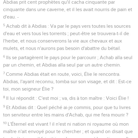
Abdias prit cent prophètes qu'il cacha cinquante par
cinquante dans une caverne, et il les avait nourris de pain et
d'eau. -
5
Achab dit à Abdias : Va par le pays vers toutes les sources
d'eau et vers tous les torrents ; peut-être se trouvera-t-il de
l'herbe, et nous conserverons la vie aux chevaux et aux
mulets, et nous n'aurons pas besoin d'abattre du bétail.
6
Ils se partagèrent le pays pour le parcourir ; Achab alla seul
par un chemin, et Abdias alla seul par un autre chemin.
7
Comme Abdias était en route, voici, Élie le rencontra.
Abdias, l'ayant reconnu, tomba sur son visage, et dit : Est-ce
toi, mon seigneur Élie ?
8
Il lui répondit : C'est moi ; va, dis à ton maître : Voici Élie !
9
Et Abdias dit : Quel péché ai-je commis, pour que tu livres
ton serviteur entre les mains d'Achab, qui me fera mourir ?
10
L'Éternel est vivant ! il n'est ni nation ni royaume où mon
maître n'ait envoyé pour te chercher ; et quand on disait que