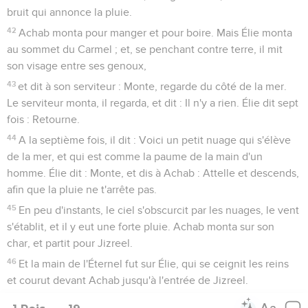
bruit qui annonce la pluie.
42
Achab monta pour manger et pour boire. Mais Élie monta
au sommet du Carmel ; et, se penchant contre terre, il mit
son visage entre ses genoux,
43
et dit à son serviteur : Monte, regarde du côté de la mer.
Le serviteur monta, il regarda, et dit : Il n'y a rien. Élie dit sept
fois : Retourne.
44
A la septième fois, il dit : Voici un petit nuage qui s'élève
de la mer, et qui est comme la paume de la main d'un
homme. Élie dit : Monte, et dis à Achab : Attelle et descends,
afin que la pluie ne t'arrête pas.
45
En peu d'instants, le ciel s'obscurcit par les nuages, le vent
s'établit, et il y eut une forte pluie. Achab monta sur son
char, et partit pour Jizreel.
46
Et la main de l'Éternel fut sur Élie, qui se ceignit les reins
et courut devant Achab jusqu'à l'entrée de Jizreel.