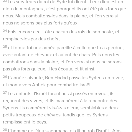
23
Les serviteurs du roi de Syrie lui dirent : Leur dieu est un
dieu de montagnes ; c'est pourquoi ils ont été plus forts que
nous. Mais combattons-les dans la plaine, et l'on verra si
nous ne serons pas plus forts qu'eux.
24
Fais encore ceci : ôte chacun des rois de son poste, et
remplace-les par des chefs ;
25
et forme-toi une armée pareille à celle que tu as perdue,
avec autant de chevaux et autant de chars. Puis nous les
combattrons dans la plaine, et l'on verra si nous ne serons
pas plus forts qu'eux. Il les écouta, et fit ainsi.
26
L'année suivante, Ben Hadad passa les Syriens en revue,
et monta vers Aphek pour combattre Israël.
27
Les enfants d'Israël furent aussi passés en revue ; ils
reçurent des vivres, et ils marchèrent à la rencontre des
Syriens. Ils campèrent vis-à-vis d'eux, semblables à deux
petits troupeaux de chèvres, tandis que les Syriens
remplissaient le pays.
28
L'homme de Dieu s'approcha, et dit au roi d'Israël : Ainsi