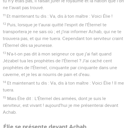
tu n'y étais pas, il faisait jurer le royaume et la nation que l'on
ne t'avait pas trouvé.
11
Et maintenant tu dis : Va, dis à ton maître : Voici Élie !
12
Puis, lorsque je t'aurai quitté l'esprit de l'Éternel te
transportera je ne sais où ; et j'irai informer Achab, qui ne te
trouvera pas, et qui me tuera. Cependant ton serviteur craint
l'Éternel dès sa jeunesse.
13
N'a-t-on pas dit à mon seigneur ce que j'ai fait quand
Jézabel tua les prophètes de l'Éternel ? J'ai caché cent
prophètes de l'Éternel, cinquante par cinquante dans une
caverne, et je les ai nourris de pain et d'eau.
14
Et maintenant tu dis : Va, dis à ton maître : Voici Élie ! Il me
tuera.
15
Mais Élie dit : L'Éternel des armées, dont je suis le
serviteur, est vivant ! aujourd'hui je me présenterai devant
Achab.
Élie se présente devant Achab