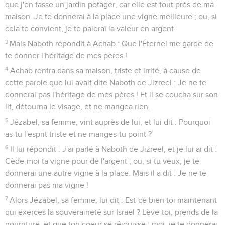
que j'en fasse un jardin potager, car elle est tout près de ma
maison. Je te donnerai à la place une vigne meilleure ; ou, si
cela te convient, je te paierai la valeur en argent.
3
Mais Naboth répondit à Achab : Que l'Éternel me garde de
te donner l'héritage de mes pères !
4
Achab rentra dans sa maison, triste et irrité, à cause de
cette parole que lui avait dite Naboth de Jizreel : Je ne te
donnerai pas l'héritage de mes pères ! Et il se coucha sur son
lit, détourna le visage, et ne mangea rien.
5
Jézabel, sa femme, vint auprès de lui, et lui dit : Pourquoi
as-tu l'esprit triste et ne manges-tu point ?
6
Il lui répondit : J'ai parlé à Naboth de Jizreel, et je lui ai dit :
Cède-moi ta vigne pour de l'argent ; ou, si tu veux, je te
donnerai une autre vigne à la place. Mais il a dit : Je ne te
donnerai pas ma vigne !
7
Alors Jézabel, sa femme, lui dit : Est-ce bien toi maintenant
qui exerces la souveraineté sur Israël ? Lève-toi, prends de la
nourriture, et que ton coeur se réjouisse ; moi, je te donnerai