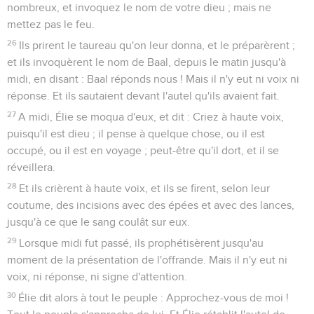
nombreux, et invoquez le nom de votre dieu ; mais ne
mettez pas le feu.
26
Ils prirent le taureau qu'on leur donna, et le préparèrent ;
et ils invoquèrent le nom de Baal, depuis le matin jusqu'à
midi, en disant : Baal réponds nous ! Mais il n'y eut ni voix ni
réponse. Et ils sautaient devant l'autel qu'ils avaient fait.
27
A midi, Élie se moqua d'eux, et dit : Criez à haute voix,
puisqu'il est dieu ; il pense à quelque chose, ou il est
occupé, ou il est en voyage ; peut-être qu'il dort, et il se
réveillera.
28
Et ils crièrent à haute voix, et ils se firent, selon leur
coutume, des incisions avec des épées et avec des lances,
jusqu'à ce que le sang coulât sur eux.
29
Lorsque midi fut passé, ils prophétisèrent jusqu'au
moment de la présentation de l'offrande. Mais il n'y eut ni
voix, ni réponse, ni signe d'attention.
30
Élie dit alors à tout le peuple : Approchez-vous de moi !