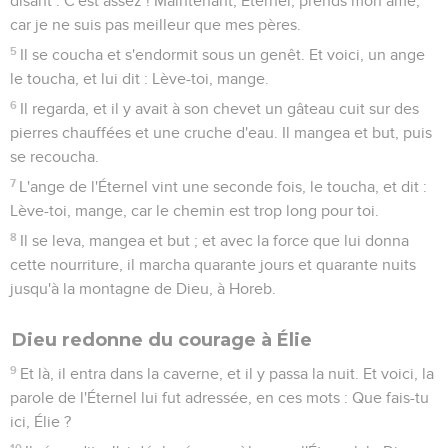
disant : C'est assez ! Maintenant, Éternel, prends mon âme,
car je ne suis pas meilleur que mes pères.
5
Il se coucha et s'endormit sous un genêt. Et voici, un ange
le toucha, et lui dit : Lève-toi, mange.
6
Il regarda, et il y avait à son chevet un gâteau cuit sur des
pierres chauffées et une cruche d'eau. Il mangea et but, puis
se recoucha.
7
L'ange de l'Éternel vint une seconde fois, le toucha, et dit :
Lève-toi, mange, car le chemin est trop long pour toi.
8
Il se leva, mangea et but ; et avec la force que lui donna
cette nourriture, il marcha quarante jours et quarante nuits
jusqu'à la montagne de Dieu, à Horeb.
Dieu redonne du courage à Élie
9
Et là, il entra dans la caverne, et il y passa la nuit. Et voici, la
parole de l'Éternel lui fut adressée, en ces mots : Que fais-tu
ici, Élie ?
10