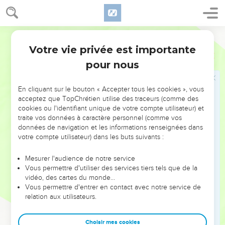
d'Israël ?
28
Omri se coucha avec ses pères, et il fut enterré à Samarie.
Et Achab, son fils, régna à sa place.
Segond 1910
Votre vie privée est importante
1 Rois
16
Achab, roi d'Israël
pour nous
29
Achab, fils d'Omri, régna sur Israël, la trente-huitième
année d'Asa, roi de Juda. Achab, fils d'Omri, régna vingt-
En cliquant sur le bouton « Accepter tous les cookies », vous
deux ans sur Israël à Samarie.
acceptez que TopChrétien utilise des traceurs (comme des
cookies ou l'identifiant unique de votre compte utilisateur) et
30
Achab, fils d'Omri, fit ce qui est mal aux yeux de l'Éternel,
traite vos données à caractère personnel (comme vos
plus que tous ceux qui avaient été avant lui.
données de navigation et les informations renseignées dans
votre compte utilisateur) dans les buts suivants :
31
Et comme si c'eût été pour lui peu de choses de se livrer
aux péchés de Jéroboam, fils de Nebath, il prit pour femme
Mesurer l'audience de notre service
Jézabel, fille d'Ethbaal, roi des Sidoniens, et il alla servir Baal
Vous permettre d'utiliser des services tiers tels que de la
et se prosterner devant lui.
vidéo, des cartes du monde…
Vous permettre d'entrer en contact avec notre service de
32
Il éleva un autel à Baal dans la maison de Baal qu'il bâtit à
relation aux utilisateurs.
Samarie,
33
et il fit une idole d'Astarté. Achab fit plus encore que tous
Choisir mes cookies