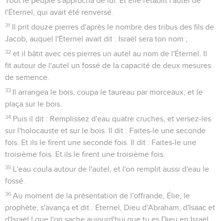
Tout le peuple s'approcha de lui. Et Élie rétablit l'autel de
l'Éternel, qui avait été renversé.
31
Il prit douze pierres d'après le nombre des tribus des fils de
Jacob, auquel l'Éternel avait dit : Israël sera ton nom ;
32
et il bâtit avec ces pierres un autel au nom de l'Éternel. Il
fit autour de l'autel un fossé de la capacité de deux mesures
de semence.
33
Il arrangea le bois, coupa le taureau par morceaux, et le
plaça sur le bois.
34
Puis il dit : Remplissez d'eau quatre cruches, et versez-les
sur l'holocauste et sur le bois. Il dit : Faites-le une seconde
fois. Et ils le firent une seconde fois. Il dit : Faites-le une
troisième fois. Et ils le firent une troisième fois.
35
L'eau coula autour de l'autel, et l'on remplit aussi d'eau le
fossé.
36
Au moment de la présentation de l'offrande, Élie, le
prophète, s'avança et dit : Éternel, Dieu d'Abraham, d'Isaac et
d'Israël ! que l'on sache aujourd'hui que tu es Dieu en Israël,