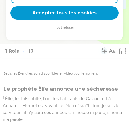
les rois d'Israël qui avaient été avant lui, pour irriter l'Éternel,
le Dieu d'Israël.
Accepter tous les cookies
34
De son temps, Hiel de Béthel bâtit Jéricho ; il en jeta les
fondements au prix d'Abiram, son premier-né, et il en posa
Tout refuser
les portes aux prix de Segub, son plus jeune fils, selon la
parole que l'Éternel avait dite par Josué, fils de Nun.
1 Rois
17
Seuls les Évangiles sont disponibles en vidéo pour le moment.
Le prophète Élie annonce une sécheresse
1
Élie, le Thischbite, l'un des habitants de Galaad, dit à
Achab : L'Éternel est vivant, le Dieu d'Israël, dont je suis le
serviteur ! il n'y aura ces années-ci ni rosée ni pluie, sinon à
ma parole.