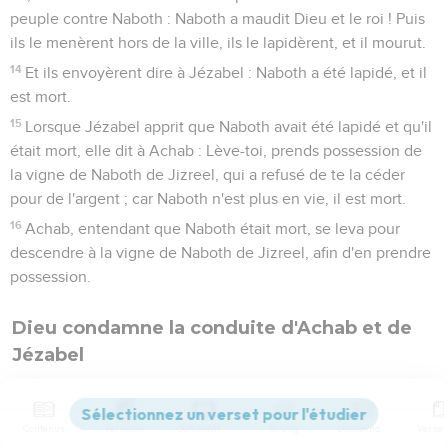
peuple contre Naboth : Naboth a maudit Dieu et le roi ! Puis
ils le menèrent hors de la ville, ils le lapidèrent, et il mourut.
14
Et ils envoyèrent dire à Jézabel : Naboth a été lapidé, et il
est mort.
15
Lorsque Jézabel apprit que Naboth avait été lapidé et qu'il
était mort, elle dit à Achab : Lève-toi, prends possession de
la vigne de Naboth de Jizreel, qui a refusé de te la céder
pour de l'argent ; car Naboth n'est plus en vie, il est mort.
16
Achab, entendant que Naboth était mort, se leva pour
descendre à la vigne de Naboth de Jizreel, afin d'en prendre
possession.
Dieu condamne la conduite d'Achab et de
Jézabel
17
Alors la parole de l'Éternel fut adressée à Élie, le
Thischbite, en ces mots :
Contenus
Versions
Commentaires
Strong
Dictionnaire
18
Lève-toi, descends au-devant d'Achab, roi d'Israël à