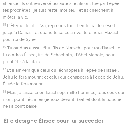
alliance, ils ont renversé tes autels, et ils ont tué par l'épée
tes prophètes ; je suis resté, moi seul, et ils cherchent à
m'ôter la vie.
15
L'Éternel lui dit : Va, reprends ton chemin par le désert
jusqu'à Damas ; et quand tu seras arrivé, tu oindras Hazaël
pour roi de Syrie.
16
Tu oindras aussi Jéhu, fils de Nimschi, pour roi d'Israël ; et
tu oindras Élisée, fils de Schaphath, d'Abel Mehola, pour
prophète à ta place.
17
Et il arrivera que celui qui échappera à l'épée de Hazaël,
Jéhu le fera mourir ; et celui qui échappera à l'épée de Jéhu,
Élisée le fera mourir.
18
Mais je laisserai en Israël sept mille hommes, tous ceux qui
n'ont point fléchi les genoux devant Baal, et dont la bouche
ne l'a point baisé.
Élie désigne Élisée pour lui succéder