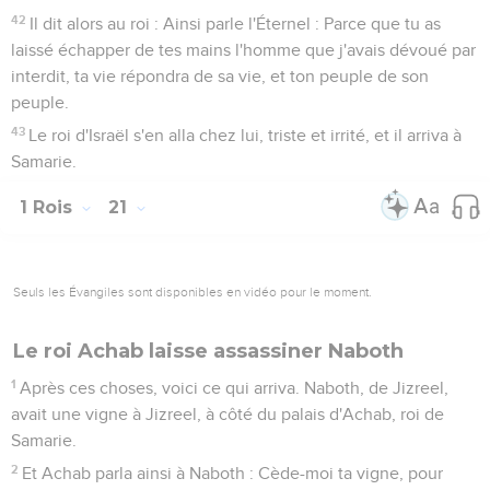
42
Il dit alors au roi : Ainsi parle l'Éternel : Parce que tu as
laissé échapper de tes mains l'homme que j'avais dévoué par
interdit, ta vie répondra de sa vie, et ton peuple de son
peuple.
43
Le roi d'Israël s'en alla chez lui, triste et irrité, et il arriva à
Samarie.
1 Rois
21
Seuls les Évangiles sont disponibles en vidéo pour le moment.
Le roi Achab laisse assassiner Naboth
1
Après ces choses, voici ce qui arriva. Naboth, de Jizreel,
avait une vigne à Jizreel, à côté du palais d'Achab, roi de
Samarie.
2
Et Achab parla ainsi à Naboth : Cède-moi ta vigne, pour