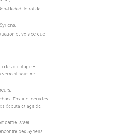
 Ben-Hadad, le roi de
 Syriens.
situation et vois ce que
dieu des montagnes.
n verra si nous ne
neurs.
chars. Ensuite, nous les
les écouta et agit de
mbattre Israël.
rencontre des Syriens.