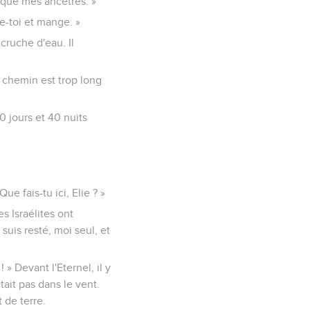
r que mes ancêtres. »
ve-toi et mange. »
 cruche d'eau. Il
e chemin est trop long
0 jours et 40 nuits
Que fais-tu ici, Elie ? »
es Israélites ont
suis resté, moi seul, et
! » Devant l'Eternel, il y
était pas dans le vent.
 de terre.