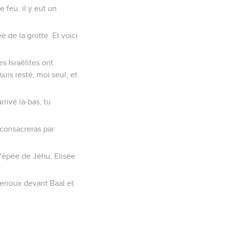
e feu, il y eut un
e de la grotte. Et voici
es Israélites ont
uis resté, moi seul, et
rrivé là-bas, tu
 consacreras par
l'épée de Jéhu, Elisée
 genoux devant Baal et