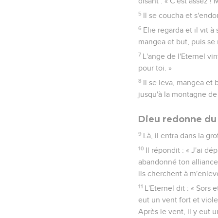
disant : « C'est assez !
5
Il se coucha et s'endo
6
Elie regarda et il vit
mangea et but, puis se
7
L'ange de l'Eternel vi
pour toi. »
8
Il se leva, mangea et b
jusqu'à la montagne de
Dieu redonne du 
9
Là, il entra dans la gro
10
Il répondit : « J'ai dé
abandonné ton alliance, 
ils cherchent à m'enleve
11
L'Eternel dit : « Sors 
eut un vent fort et viole
Après le vent, il y eut 