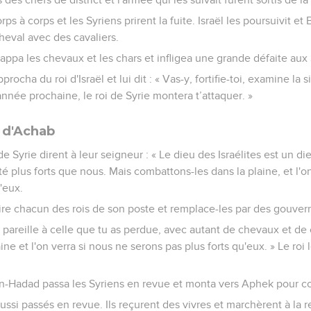
rps à corps et les Syriens prirent la fuite. Israël les poursuivit et
cheval avec des cavaliers.
, frappa les chevaux et les chars et infligea une grande défaite aux
procha du roi d'Israël et lui dit : « Vas-y, fortifie-toi, examine la 
l'année prochaine, le roi de Syrie montera t’attaquer. »
e d'Achab
 de Syrie dirent à leur seigneur : « Le dieu des Israélites est un 
té plus forts que nous. Mais combattons-les dans la plaine, et l'o
'eux.
tire chacun des rois de son poste et remplace-les par des gouver
pareille à celle que tu as perdue, avec autant de chevaux et de 
ne et l'on verra si nous ne serons pas plus forts qu'eux. » Le roi 
n-Hadad passa les Syriens en revue et monta vers Aphek pour co
 aussi passés en revue. Ils reçurent des vivres et marchèrent à la 