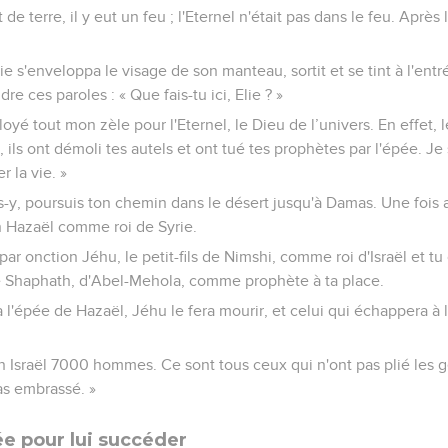
e terre, il y eut un feu ; l'Eternel n'était pas dans le feu. Après l
lie s'enveloppa le visage de son manteau, sortit et se tint à l'entré
dre ces paroles : « Que fais-tu ici, Elie ? »
ployé tout mon zèle pour l'Eternel, le Dieu de l’univers. En effet, l
ils ont démoli tes autels et ont tué tes prophètes par l'épée. Je s
r la vie. »
Vas-y, poursuis ton chemin dans le désert jusqu'à Damas. Une fois a
n Hazaël comme roi de Syrie.
par onction Jéhu, le petit-fils de Nimshi, comme roi d'Israël et tu
 de Shaphath, d'Abel-Mehola, comme prophète à ta place.
 l'épée de Hazaël, Jéhu le fera mourir, et celui qui échappera à 
 en Israël 7000 hommes. Ce sont tous ceux qui n'ont pas plié les
as embrassé. »
ée pour lui succéder