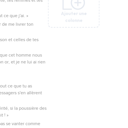
été, tes femmes et tes
Ajouter une
Ajouter une
Ajouter une
Ajouter une
Ajouter une
t ce que j'ai. »
colonne
colonne
colonne
colonne
colonne
r de me livrer ton
son et celles de tes
nez que cet homme nous
or, et je ne lui ai rien
tout ce que tu as
messagers s'en allèrent
ité, si la poussière des
t ! »
t pas se vanter comme