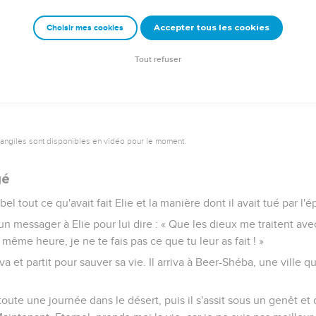
 le ciel devint noir de nuages, le vent souffla et il y eut une for
Accepter tous les cookies
Choisir mes cookies
ur Jizreel.
reposa sur Elie qui noua sa ceinture et courut devant Achab jusqu'
Tout refuser
vangiles sont disponibles en vidéo pour le moment.
gé
l tout ce qu'avait fait Elie et la manière dont il avait tué par l'
n messager à Elie pour lui dire : « Que les dieux me traitent ave
a même heure, je ne te fais pas ce que tu leur as fait ! »
va et partit pour sauver sa vie. Il arriva à Beer-Shéba, une ville q
 toute une journée dans le désert, puis il s'assit sous un genêt e