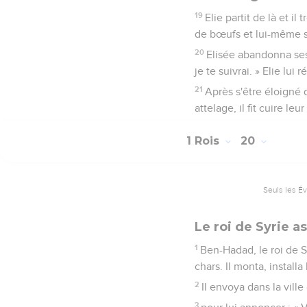
19
Elie partit de là et il
de bœufs et lui-même se
20
Elisée abandonna ses 
je te suivrai. » Elie lui 
21
Après s'être éloigné d
attelage, il fit cuire le
1 Rois
20
Seuls les É
Le roi de Syrie 
1
Ben-Hadad, le roi de S
chars. Il monta, install
2
Il envoya dans la ville
3