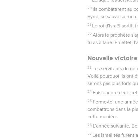
20
ils combattirent au co
Syrie, se sauva sur un 
21
Le roi d'Israël sortit
22
Alors le prophète s'ap
tu as à faire. En effet, 
Nouvelle victoir
23
Les serviteurs du roi
Voilà pourquoi ils ont é
serons pas plus forts qu
24
Fais encore ceci : re
25
Forme-toi une armée 
combattrons dans la plai
cette manière.
26
L'année suivante, Be
27
Les Israélites furent