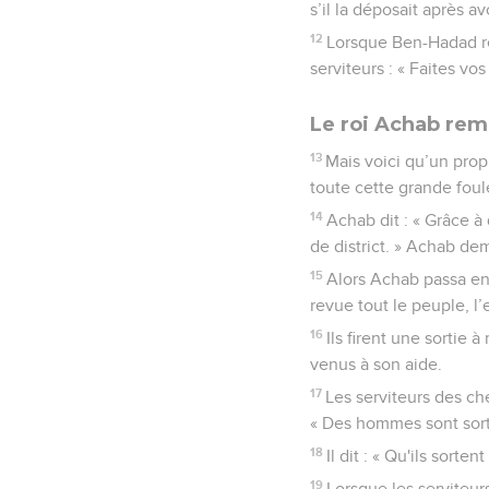
s’il la déposait après av
12
Lorsque Ben-Hadad reçu
serviteurs : « Faites vos 
Le roi Achab remp
13
Mais voici qu’un proph
toute cette grande foule 
14
Achab dit : « Grâce à 
de district. » Achab dem
15
Alors Achab passa en 
revue tout le peuple, l’
16
Ils firent une sortie 
venus à son aide.
17
Les serviteurs des ch
« Des hommes sont sort
18
Il dit : « Qu'ils sort
19
Lorsque les serviteurs 