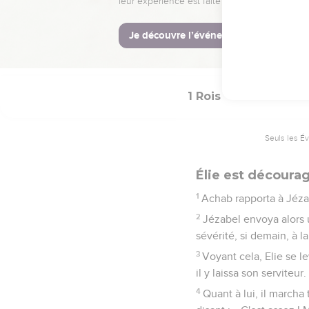
45
En quelques instants,
sur son char et partit po
46
La main de l'Eternel 
1 Rois
19
Seuls les É
Élie est découra
1
Achab rapporta à Jézabe
2
Jézabel envoya alors u
sévérité, si demain, à l
3
Voyant cela, Elie se le
il y laissa son serviteur.
4
Quant à lui, il marcha