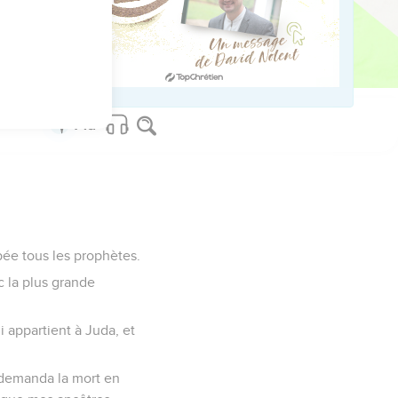
te pluie. Achab monta
à l'entrée de Jizreel.
épée tous les prophètes.
c la plus grande
ui appartient à Juda, et
t demanda la mort en