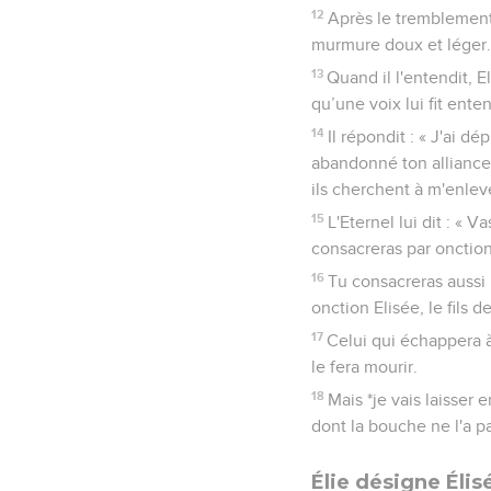
12
Après le tremblement d
murmure doux et léger.
13
Quand il l'entendit, E
qu’une voix lui fit enten
14
Il répondit : « J'ai dé
abandonné ton alliance, 
ils cherchent à m'enleve
15
L'Eternel lui dit : « 
consacreras par onctio
16
Tu consacreras aussi 
onction Elisée, le fils
17
Celui qui échappera à
le fera mourir.
18
Mais *je vais laisser
dont la bouche ne l'a p
Élie désigne Élis