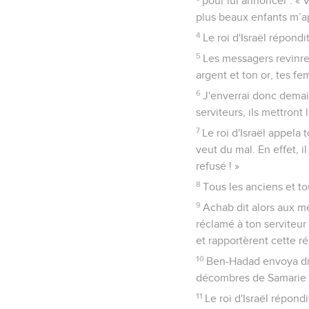
pour lui annoncer : « 
plus beaux enfants m’ap
4
Le roi d'Israël répondi
5
Les messagers revinren
argent et ton or, tes fe
6
J'enverrai donc demain
serviteurs, ils mettront
7
Le roi d'Israël appela
veut du mal. En effet, 
refusé ! »
8
Tous les anciens et to
9
Achab dit alors aux me
réclamé à ton serviteur 
et rapportèrent cette r
10
Ben-Hadad envoya dire
décombres de Samarie su
11
Le roi d'Israël répon