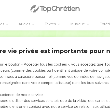
ur cœur vers toi ! »
ba alors. Il brûla l'holocauste, le bois, les pierres et la terre, et il
, tous les membres du peuple tombèrent le visage contre terre et 
éos
Audios
Textes
Musique
Chrét
C'est l'Eternel qui est Dieu ! »
Segond 21
ophètes de Baal, leur dit Elie. Qu'aucun d'eux ne puisse s’échapp
 les fit descendre au bord du torrent du Kison, où il les égorgea.
re vie privée est importante pour 
 : « Monte manger et boire, car il y a un grondement annonciateur
sur le bouton « Accepter tous les cookies », vous acceptez que T
traceurs (comme des cookies ou l'identifiant unique de votre compte 
t boire. Quant à Elie, il monta au sommet du Carmel et, se pench
s données à caractère personnel (comme vos données de navigatio
es genoux.
 renseignées dans votre compte utilisateur) dans les buts suivants 
iteur : « Monte regarder du côté de la mer. » Le serviteur monta, rega
 : « Retournes-y. »
audience de notre service
erviteur dit : « Voici un petit nuage qui s'élève au-dessus de la me
ttre d'utiliser des services tiers tels que de la vidéo, des cartes
lie dit : « Monte dire à Achab : ‘Attelle ton char et descends, af
ttre d'entrer en contact avec notre service de relation aux utilisat