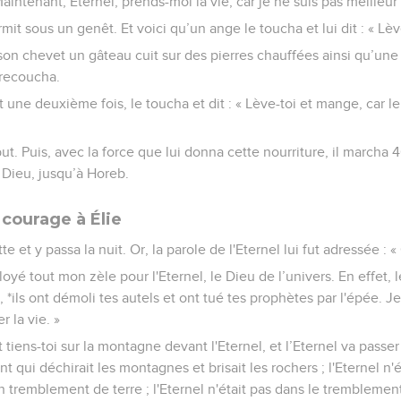
 Maintenant, Eternel, prends-moi la vie, car je ne suis pas meilleu
rmit sous un genêt. Et voici qu’un ange le toucha et lui dit : « Lè
 à son chevet un gâteau cuit sur des pierres chauffées ainsi qu’une
 recoucha.
nt une deuxième fois, le toucha et dit : « Lève-toi et mange, car l
ut. Puis, avec la force que lui donna cette nourriture, il marcha 4
 Dieu, jusqu’à Horeb.
courage à Élie
tte et y passa la nuit. Or, la parole de l'Eternel lui fut adressée : « 
ployé tout mon zèle pour l'Eternel, le Dieu de l’univers. En effet, l
*ils ont démoli tes autels et ont tué tes prophètes par l'épée. Je 
r la vie. »
et tiens-toi sur la montagne devant l'Eternel, et l’Eternel va passer 
nt qui déchirait les montagnes et brisait les rochers ; l'Eternel n'
un tremblement de terre ; l'Eternel n'était pas dans le tremblement