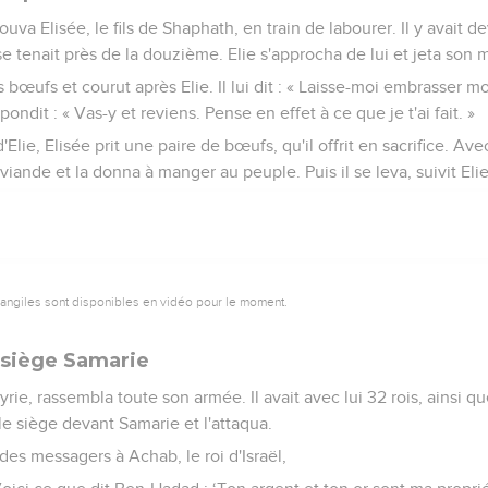
 trouva Elisée, le fils de Shaphath, en train de labourer. Il y avait 
 tenait près de la douzième. Elie s'approcha de lui et jeta son m
bœufs et courut après Elie. Il lui dit : « Laisse-moi embrasser 
répondit : « Vas-y et reviens. Pense en effet à ce que je t'ai fait. »
'Elie, Elisée prit une paire de bœufs, qu'il offrit en sacrifice. Ave
ur viande et la donna à manger au peuple. Puis il se leva, suivit Elie
vangiles sont disponibles en vidéo pour le moment.
assiège Samarie
yrie, rassembla toute son armée. Il avait avec lui 32 rois, ainsi 
a le siège devant Samarie et l'attaqua.
 des messagers à Achab, le roi d'Israël,