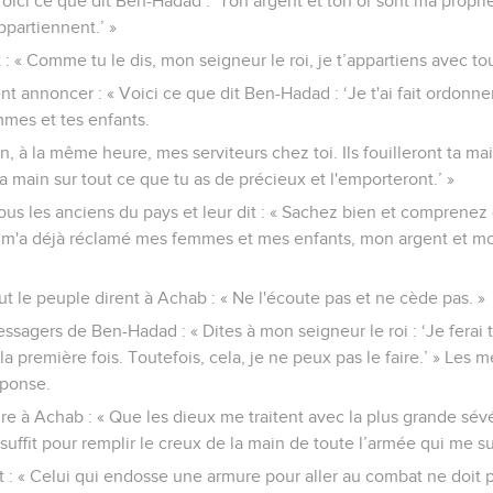
Voici ce que dit Ben-Hadad : ‘Ton argent et ton or sont ma propri
partiennent.’ »
t : « Comme tu le dis, mon seigneur le roi, je t’appartiens avec tou
t annoncer : « Voici ce que dit Ben-Hadad : ‘Je t'ai fait ordonne
mmes et tes enfants.
, à la même heure, mes serviteurs chez toi. Ils fouilleront ta mai
 la main sur tout ce que tu as de précieux et l'emporteront.’ »
 tous les anciens du pays et leur dit : « Sachez bien et compre
il m'a déjà réclamé mes femmes et mes enfants, mon argent et mon 
ut le peuple dirent à Achab : « Ne l'écoute pas et ne cède pas. »
ssagers de Ben-Hadad : « Dites à mon seigneur le roi : ‘Je ferai 
la première fois. Toutefois, cela, je ne peux pas le faire.’ » Les 
éponse.
 à Achab : « Que les dieux me traitent avec la plus grande sévér
ffit pour remplir le creux de la main de toute l’armée qui me sui
dit : « Celui qui endosse une armure pour aller au combat ne doi