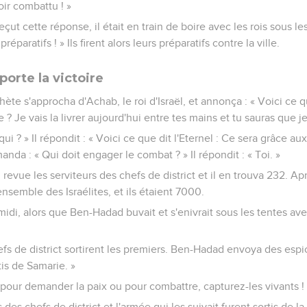
oir combattu ! »
t cette réponse, il était en train de boire avec les rois sous les 
préparatifs ! » Ils firent alors leurs préparatifs contre la ville.
orte la victoire
ète s'approcha d'Achab, le roi d'Israël, et annonça : « Voici ce qu
? Je vais la livrer aujourd'hui entre tes mains et tu sauras que je 
qui ? » Il répondit : « Voici ce que dit l'Eternel : Ce sera grâce au
anda : « Qui doit engager le combat ? » Il répondit : « Toi. »
revue les serviteurs des chefs de district et il en trouva 232. Apr
ensemble des Israélites, et ils étaient 7000.
à midi, alors que Ben-Hadad buvait et s'enivrait sous les tentes ave
efs de district sortirent les premiers. Ben-Hadad envoya des espio
is de Samarie. »
ent pour demander la paix ou pour combattre, capturez-les vivants !
des chefs de district et l'armée qui les suivait furent sortis de la 