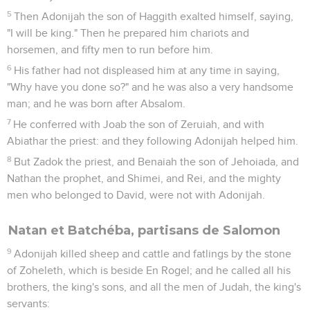
5
Then Adonijah the son of Haggith exalted himself, saying,
"I will be king." Then he prepared him chariots and
horsemen, and fifty men to run before him.
6
His father had not displeased him at any time in saying,
"Why have you done so?" and he was also a very handsome
man; and he was born after Absalom.
7
He conferred with Joab the son of Zeruiah, and with
Abiathar the priest: and they following Adonijah helped him.
8
But Zadok the priest, and Benaiah the son of Jehoiada, and
Nathan the prophet, and Shimei, and Rei, and the mighty
men who belonged to David, were not with Adonijah.
Natan et Batchéba, partisans de Salomon
9
Adonijah killed sheep and cattle and fatlings by the stone
of Zoheleth, which is beside En Rogel; and he called all his
brothers, the king's sons, and all the men of Judah, the king's
servants: