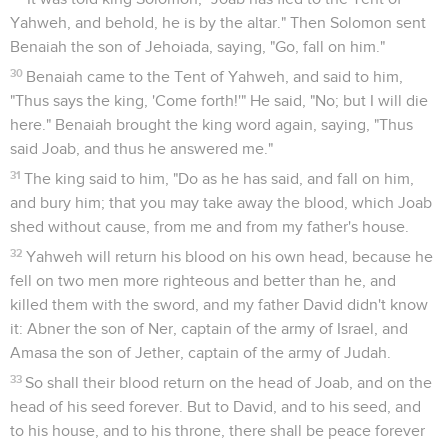
Yahweh, and behold, he is by the altar." Then Solomon sent
Benaiah the son of Jehoiada, saying, "Go, fall on him."
30
Benaiah came to the Tent of Yahweh, and said to him,
"Thus says the king, 'Come forth!'" He said, "No; but I will die
here." Benaiah brought the king word again, saying, "Thus
said Joab, and thus he answered me."
31
The king said to him, "Do as he has said, and fall on him,
and bury him; that you may take away the blood, which Joab
shed without cause, from me and from my father's house.
32
Yahweh will return his blood on his own head, because he
fell on two men more righteous and better than he, and
killed them with the sword, and my father David didn't know
it: Abner the son of Ner, captain of the army of Israel, and
Amasa the son of Jether, captain of the army of Judah.
33
So shall their blood return on the head of Joab, and on the
head of his seed forever. But to David, and to his seed, and
to his house, and to his throne, there shall be peace forever