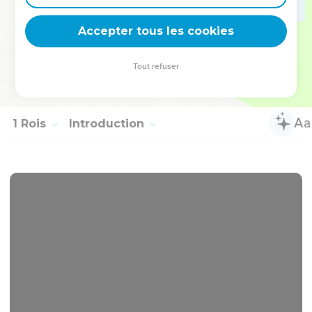
it from you for a price. I will not offer burnt offerings to
Yahweh my God which cost me nothing." So David bought
Accepter tous les cookies
the threshing floor and the oxen for fifty shekels of silver.
25
David built an altar to Yahweh there, and offered burnt
Tout refuser
offerings and peace offerings. So Yahweh was entreated for
the land, and the plague was stayed from Israel.
1 Rois
Introduction