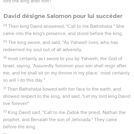
lord the king after him?"
David désigne Salomon pour lui succéder
28
Then king David answered, "Call to me Bathsheba." She
came into the king's presence, and stood before the king.
29
The king swore, and said, "As Yahweh lives, who has
redeemed my soul out of all adversity,
30
most certainly as I swore to you by Yahweh, the God of
Israel, saying, 'Assuredly Solomon your son shall reign after
me, and he shall sit on my throne in my place;' most certainly
so will I do this day."
31
Then Bathsheba bowed with her face to the earth, and
showed respect to the king, and said, "Let my lord king David
live forever!"
32
King David said, "Call to me Zadok the priest, Nathan the
prophet, and Benaiah the son of Jehoiada." They came
before the king.