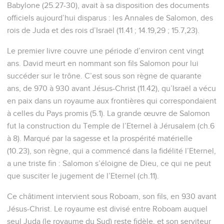
Babylone (25.27-30), avait à sa disposition des documents
officiels aujourd’hui disparus : les Annales de Salomon, des
rois de Juda et des rois d’Israël (11.41 ; 14.19,29 ; 15.7,23).
Le premier livre couvre une période d’environ cent vingt
ans. David meurt en nommant son fils Salomon pour lui
succéder sur le trône. C’est sous son règne de quarante
ans, de 970 à 930 avant Jésus-Christ (11.42), qu’Israël a vécu
en paix dans un royaume aux frontières qui correspondaient
à celles du Pays promis (5.1). La grande œuvre de Salomon
fut la construction du Temple de l’Eternel à Jérusalem (ch.6
à 8). Marqué par la sagesse et la prospérité matérielle
(10.23), son règne, qui a commencé dans la fidélité l’Eternel,
a une triste fin : Salomon s’éloigne de Dieu, ce qui ne peut
que susciter le jugement de l’Eternel (ch.11).
Ce châtiment intervient sous Roboam, son fils, en 930 avant
Jésus-Christ. Le royaume est divisé entre Roboam auquel
seul Juda (le royaume du Sud) reste fidèle, et son serviteur