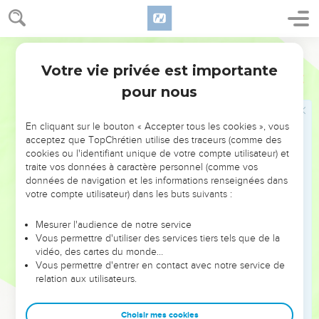
Jebusite."
19
David went up according to the saying of Gad, as Yahweh
World English Bible
commanded.
Votre vie privée est importante
20
Araunah looked out, and saw the king and his servants
2 Samuel
24
coming on toward him. Then Araunah went out, and bowed
pour nous
himself before the king with his face to the ground.
21
Araunah said, "Why has my lord the king come to his
En cliquant sur le bouton « Accepter tous les cookies », vous
acceptez que TopChrétien utilise des traceurs (comme des
servant?" David said, "To buy your threshing floor, to build an
cookies ou l'identifiant unique de votre compte utilisateur) et
altar to Yahweh, that the plague may be stopped from
traite vos données à caractère personnel (comme vos
afflicting the people."
données de navigation et les informations renseignées dans
votre compte utilisateur) dans les buts suivants :
22
Araunah said to David, "Let my lord the king take and offer
up what seems good to him. Behold, the cattle for the burnt
Mesurer l'audience de notre service
offering, and the threshing instruments and the yokes of the
Vous permettre d'utiliser des services tiers tels que de la
oxen for the wood:
vidéo, des cartes du monde…
Vous permettre d'entrer en contact avec notre service de
23
all this, king, does Araunah give to the king." Araunah said
relation aux utilisateurs.
to the king, "May Yahweh your God accept you."
24
The king said to Araunah, "No; but I will most certainly buy
Choisir mes cookies