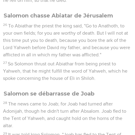
he fell on him, so that he died.
Salomon chasse Abiatar de Jérusalem
26
To Abiathar the priest the king said, "Go to Anathoth, to
your own fields; for you are worthy of death. But I will not at
this time put you to death, because you bore the ark of the
Lord Yahweh before David my father, and because you were
afflicted in all in which my father was afflicted."
27
So Solomon thrust out Abiathar from being priest to
Yahweh, that he might fulfill the word of Yahweh, which he
spoke concerning the house of Eli in Shiloh.
Salomon se débarrasse de Joab
28
The news came to Joab; for Joab had turned after
Adonijah, though he didn't turn after Absalom. Joab fled to
the Tent of Yahweh, and caught hold on the horns of the
altar.
29
It was told king Solomon, "Joab has fled to the Tent of