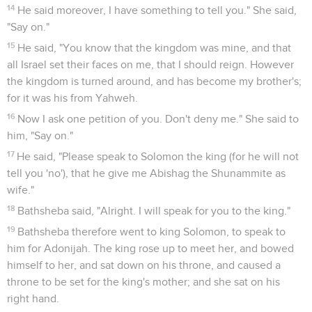
14
He said moreover, I have something to tell you." She said,
"Say on."
15
He said, "You know that the kingdom was mine, and that
all Israel set their faces on me, that I should reign. However
the kingdom is turned around, and has become my brother's;
for it was his from Yahweh.
16
Now I ask one petition of you. Don't deny me." She said to
him, "Say on."
17
He said, "Please speak to Solomon the king (for he will not
tell you 'no'), that he give me Abishag the Shunammite as
wife."
18
Bathsheba said, "Alright. I will speak for you to the king."
19
Bathsheba therefore went to king Solomon, to speak to
him for Adonijah. The king rose up to meet her, and bowed
himself to her, and sat down on his throne, and caused a
throne to be set for the king's mother; and she sat on his
right hand.