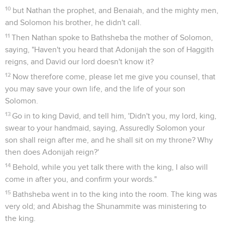
10
but Nathan the prophet, and Benaiah, and the mighty men,
and Solomon his brother, he didn't call.
11
Then Nathan spoke to Bathsheba the mother of Solomon,
saying, "Haven't you heard that Adonijah the son of Haggith
reigns, and David our lord doesn't know it?
12
Now therefore come, please let me give you counsel, that
you may save your own life, and the life of your son
Solomon.
13
Go in to king David, and tell him, 'Didn't you, my lord, king,
swear to your handmaid, saying, Assuredly Solomon your
son shall reign after me, and he shall sit on my throne? Why
then does Adonijah reign?'
14
Behold, while you yet talk there with the king, I also will
come in after you, and confirm your words."
15
Bathsheba went in to the king into the room. The king was
very old; and Abishag the Shunammite was ministering to
the king.