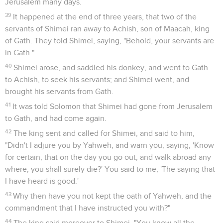
Jerusalem many days.
39
It happened at the end of three years, that two of the
servants of Shimei ran away to Achish, son of Maacah, king
of Gath. They told Shimei, saying, "Behold, your servants are
in Gath."
40
Shimei arose, and saddled his donkey, and went to Gath
to Achish, to seek his servants; and Shimei went, and
brought his servants from Gath.
41
It was told Solomon that Shimei had gone from Jerusalem
to Gath, and had come again.
42
The king sent and called for Shimei, and said to him,
"Didn't I adjure you by Yahweh, and warn you, saying, 'Know
for certain, that on the day you go out, and walk abroad any
where, you shall surely die?' You said to me, 'The saying that
I have heard is good.'
43
Why then have you not kept the oath of Yahweh, and the
commandment that I have instructed you with?"
44
The king said moreover to Shimei, "You know all the