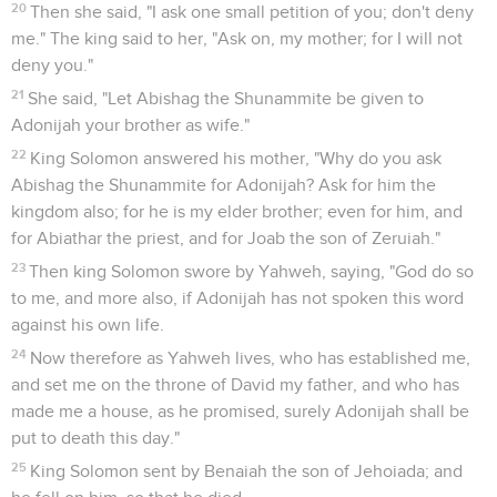
20
Then she said, "I ask one small petition of you; don't deny
me." The king said to her, "Ask on, my mother; for I will not
deny you."
21
She said, "Let Abishag the Shunammite be given to
Adonijah your brother as wife."
22
King Solomon answered his mother, "Why do you ask
Abishag the Shunammite for Adonijah? Ask for him the
kingdom also; for he is my elder brother; even for him, and
for Abiathar the priest, and for Joab the son of Zeruiah."
23
Then king Solomon swore by Yahweh, saying, "God do so
to me, and more also, if Adonijah has not spoken this word
against his own life.
24
Now therefore as Yahweh lives, who has established me,
and set me on the throne of David my father, and who has
made me a house, as he promised, surely Adonijah shall be
put to death this day."
25
King Solomon sent by Benaiah the son of Jehoiada; and