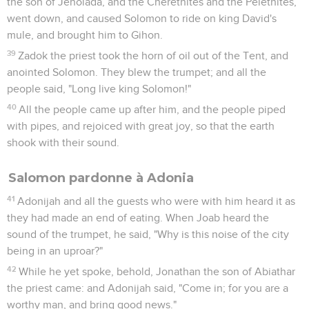
the son of Jehoiada, and the Cherethites and the Pelethites,
went down, and caused Solomon to ride on king David's
mule, and brought him to Gihon.
39
Zadok the priest took the horn of oil out of the Tent, and
anointed Solomon. They blew the trumpet; and all the
people said, "Long live king Solomon!"
40
All the people came up after him, and the people piped
with pipes, and rejoiced with great joy, so that the earth
shook with their sound.
Salomon pardonne à Adonia
41
Adonijah and all the guests who were with him heard it as
they had made an end of eating. When Joab heard the
sound of the trumpet, he said, "Why is this noise of the city
being in an uproar?"
42
While he yet spoke, behold, Jonathan the son of Abiathar
the priest came: and Adonijah said, "Come in; for you are a
worthy man, and bring good news."