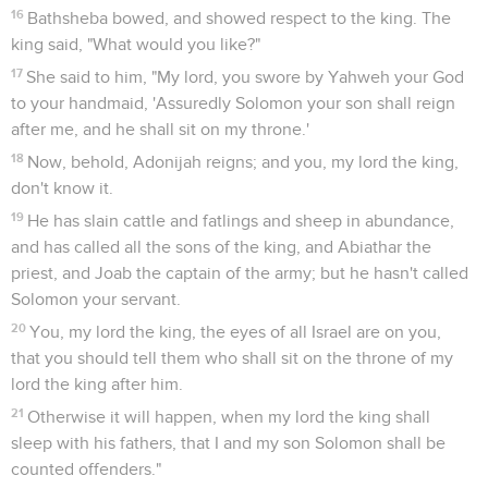
16
Bathsheba bowed, and showed respect to the king. The
king said, "What would you like?"
17
She said to him, "My lord, you swore by Yahweh your God
to your handmaid, 'Assuredly Solomon your son shall reign
after me, and he shall sit on my throne.'
18
Now, behold, Adonijah reigns; and you, my lord the king,
don't know it.
19
He has slain cattle and fatlings and sheep in abundance,
and has called all the sons of the king, and Abiathar the
priest, and Joab the captain of the army; but he hasn't called
Solomon your servant.
20
You, my lord the king, the eyes of all Israel are on you,
that you should tell them who shall sit on the throne of my
lord the king after him.
21
Otherwise it will happen, when my lord the king shall
sleep with his fathers, that I and my son Solomon shall be
counted offenders."