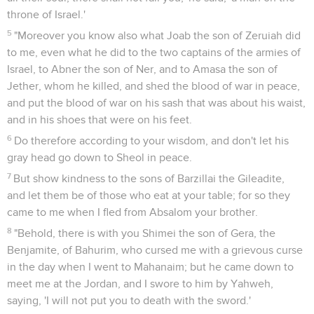
throne of Israel.'
5
"Moreover you know also what Joab the son of Zeruiah did
to me, even what he did to the two captains of the armies of
Israel, to Abner the son of Ner, and to Amasa the son of
Jether, whom he killed, and shed the blood of war in peace,
and put the blood of war on his sash that was about his waist,
and in his shoes that were on his feet.
6
Do therefore according to your wisdom, and don't let his
gray head go down to Sheol in peace.
7
But show kindness to the sons of Barzillai the Gileadite,
and let them be of those who eat at your table; for so they
came to me when I fled from Absalom your brother.
8
"Behold, there is with you Shimei the son of Gera, the
Benjamite, of Bahurim, who cursed me with a grievous curse
in the day when I went to Mahanaim; but he came down to
meet me at the Jordan, and I swore to him by Yahweh,
saying, 'I will not put you to death with the sword.'