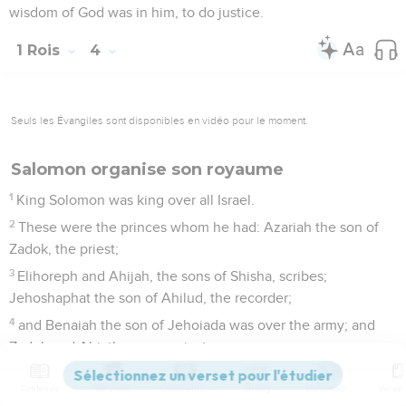
wisdom of God was in him, to do justice.
1 Rois
4
Seuls les Évangiles sont disponibles en vidéo pour le moment.
Salomon organise son royaume
1
King Solomon was king over all Israel.
2
These were the princes whom he had: Azariah the son of
Zadok, the priest;
3
Elihoreph and Ahijah, the sons of Shisha, scribes;
Jehoshaphat the son of Ahilud, the recorder;
4
and Benaiah the son of Jehoiada was over the army; and
Zadok and Abiathar were priests;
5
and Azariah the son of Nathan was over the officers; and
Contenus
Versions
Commentaires
Strong
Dictionnaire
Zabud the son of Nathan was chief minister, the king's friend;