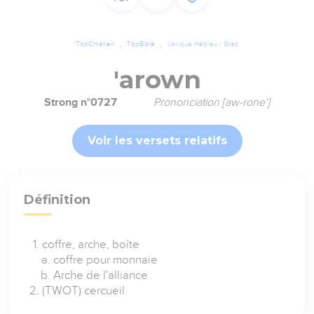
TopChrétien
TopBible
Lexique Hébreu / Grec
'arown
Strong n°0727
Prononciation [aw-rone']
Voir les versets relatifs
Définition
coffre, arche, boîte
coffre pour monnaie
Arche de l'alliance
(TWOT) cercueil