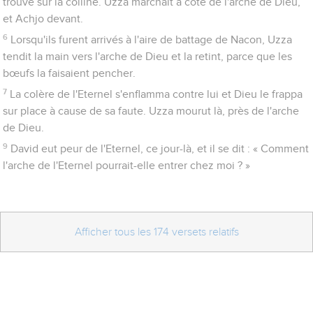
trouve sur la colline. Uzza marchait à côté de l'arche de Dieu,
et Achjo devant.
6
Lorsqu'ils furent arrivés à l'aire de battage de Nacon, Uzza
tendit la main vers l'arche de Dieu et la retint, parce que les
bœufs la faisaient pencher.
7
La colère de l'Eternel s'enflamma contre lui et Dieu le frappa
sur place à cause de sa faute. Uzza mourut là, près de l'arche
de Dieu.
9
David eut peur de l'Eternel, ce jour-là, et il se dit : « Comment
l'arche de l'Eternel pourrait-elle entrer chez moi ? »
Afficher tous les 174 versets relatifs