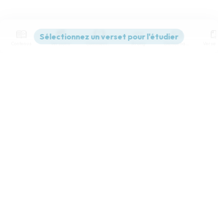
Contenus
Versions
Commentaires
Strong
Dictionnaire
Paramètres de lecture
Afficher les numéros de versets
Mode dyslexique
Désactivé
Simple
Coul
eur
Police d'écriture
Serif
Sans-serif