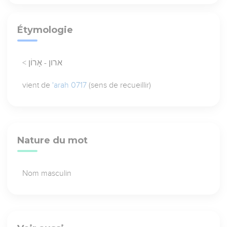
Étymologie
< ארון - אָרוֹן
vient de
'arah 0717
(sens de recueillir)
Nature du mot
Nom masculin