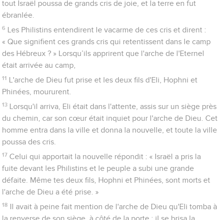
tout Israël poussa de grands cris de joie, et la terre en fut
ébranlée.
6
Les Philistins entendirent le vacarme de ces cris et dirent :
« Que signifient ces grands cris qui retentissent dans le camp
des Hébreux ? » Lorsqu’ils apprirent que l'arche de l'Eternel
était arrivée au camp,
11
L'arche de Dieu fut prise et les deux fils d'Eli, Hophni et
Phinées, moururent.
13
Lorsqu'il arriva, Eli était dans l'attente, assis sur un siège près
du chemin, car son cœur était inquiet pour l'arche de Dieu. Cet
homme entra dans la ville et donna la nouvelle, et toute la ville
poussa des cris.
17
Celui qui apportait la nouvelle répondit : « Israël a pris la
fuite devant les Philistins et le peuple a subi une grande
défaite. Même tes deux fils, Hophni et Phinées, sont morts et
l'arche de Dieu a été prise. »
18
Il avait à peine fait mention de l'arche de Dieu qu'Eli tomba à
la renverse de son siège, à côté de la porte ; il se brisa la