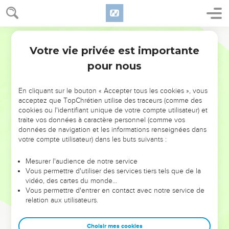
Votre vie privée est importante
pour nous
NE MANQUEZ PAS L’ÉVÉNEMENT
En cliquant sur le bouton « Accepter tous les cookies », vous
DE L’ANNÉE !
acceptez que TopChrétien utilise des traceurs (comme des
cookies ou l'identifiant unique de votre compte utilisateur) et
ET SI LEURS ERREURS POUVAIENT VOUS ÉVITER LES
traite vos données à caractère personnel (comme vos
VOTRES ?
données de navigation et les informations renseignées dans
votre compte utilisateur) dans les buts suivants :
On admire souvent les leaders pour leurs réussites, leur impact,
leur foi ou leur vision. Mais on voit moins les doutes, les erreurs
Mesurer l'audience de notre service
Vous permettre d'utiliser des services tiers tels que de la
et les saisons difficiles qu'ils ont traversés, alors même que ce
vidéo, des cartes du monde…
sont elles qui les ont façonnés.
Vous permettre d'entrer en contact avec notre service de
relation aux utilisateurs.
Dans cette conférence, leaders, entrepreneurs, et responsables
reviennent sur les erreurs marquantes de leur parcours et les
clés pour avancer avec plus de sagesse afin que leurs erreurs
Choisir mes cookies