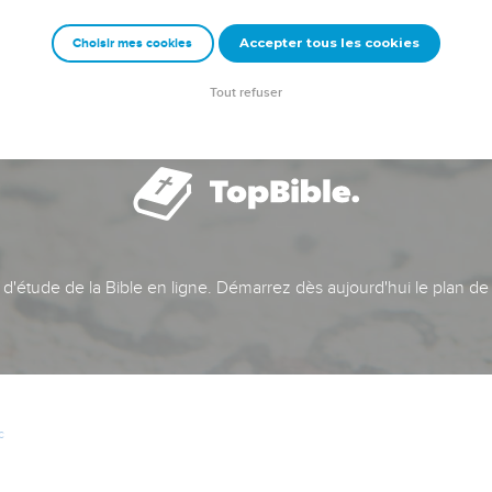
Accepter tous les cookies
Choisir mes cookies
Tout refuser
t d'étude de la Bible en ligne. Démarrez dès aujourd'hui le plan de
c