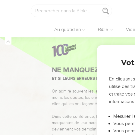
Au quotidien
Bible
Vid
Vot
NE MANQUEZ PAS L’ÉVÉ
ET SI LEURS ERREURS POUVAIENT VOUS 
En cliquant 
utilise des 
On admire souvent les leaders pour leurs réussi
et traite vo
moins les doutes, les erreurs et les saisons di
informations
elles qui les ont façonnés.
Mesurer l'
Dans cette conférence, leaders, entrepreneur
marquantes de leur parcours et les clés pour
Vous perme
deviennent vos tremplins. Que vous guidiez 
Vous perme