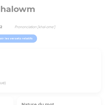
chalowm
72
Prononciation [khal-ome']
oir les versets relatifs
ue)
Nature du mot