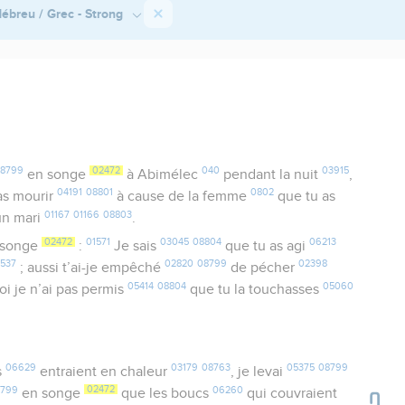
ébreu / Grec - Strong
8799
02472
040
03915
en songe
à Abimélec
pendant la nuit
,
04191
08801
0802
vas mourir
à cause de la femme
que tu as
01167
01166
08803
 un mari
.
02472
01571
03045
08804
06213
 songe
:
Je sais
que tu as agi
537
02820
08799
02398
; aussi t’ai-je empêché
de pécher
05414
08804
05060
i je n’ai pas permis
que tu la touchasses
06629
03179
08763
05375
08799
s
entraient en chaleur
, je levai
8799
02472
06260
en songe
que les boucs
qui couvraient