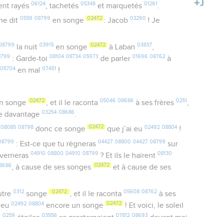
06124
05348
01261
ent rayés
, tachetés
et marquetés
.
0559
08799
02472
03290
e dit
en songe
: Jacob
! Je
08799
03915
02472
03837
la nuit
en songe
à Laban
,
8799
08104
08734
05973
01696
08762
: Garde-toi
de parler
à
05704
07451
i
en mal
!
02472
05046
08686
0251
n songe
, et il le raconta
à ses frères
,
03254
08686
e davantage
.
08085
08798
02472
02492
08804
z
donc ce songe
que j’ai eu
!
08799
04427
08800
04427
08799
: Est-ce que tu règneras
sur
04910
08800
04910
08799
08130
uverneras
? Et ils le haïrent
8686
02472
, à cause de ses songes
et à cause de ses
0312
02472
05608
08762
utre
songe
, et il le raconta
à ses
02492
08804
02472
i eu
encore un songe
! Et voici, le soleil
0
0259
03556
07812
08693