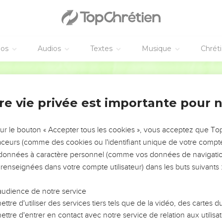
éos
Audios
Textes
Musique
Chrét
re vie privée est importante pour 
NEMENT DE L’ANNÉE !
ÉVITER LES VOTRES ?
sur le bouton « Accepter tous les cookies », vous acceptez que T
traceurs (comme des cookies ou l'identifiant unique de votre compte 
tes, leur impact, leur foi ou leur vision. Mais on voit
s données à caractère personnel (comme vos données de navigatio
fficiles qu'ils ont traversés, alors même que ce sont
 renseignées dans votre compte utilisateur) dans les buts suivants 
audience de notre service
s, et responsables reviennent sur les erreurs
 avancer avec plus de sagesse afin que leurs erreurs
ttre d'utiliser des services tiers tels que de la vidéo, des cartes
un ministère, une équipe, un groupe ou une famille,
ttre d'entrer en contact avec notre service de relation aux utilisat