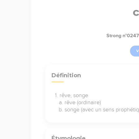
Strong n°024
V
Définition
rêve, songe
rêve (ordinaire)
songe (avec un sens prophétiq
Étymologie