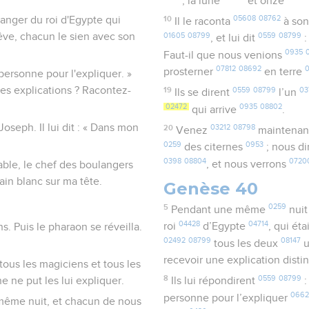
, la lune
et onze
anger du roi d'Egypte qui
10
05608
08762
Il le raconta
à son
rêve, chacun le sien avec son
01605
08799
0559
08799
, et lui dit
:
0935
Faut-il que nous venions
07812
08692
prosterner
en terre
a personne pour l'expliquer. »
les explications ? Racontez-
19
0559
08799
03
Ils se dirent
l’un
02472
0935
08802
qui arrive
.
oseph. Il lui dit : « Dans mon
20
03212
08798
Venez
maintenan
0259
0953
des citernes
; nous d
0398
08804
0720
, et nous verrons
ble, le chef des boulangers
pain blanc sur ma tête.
Genèse 40
5
0259
Pendant une même
nui
04428
04714
roi
d’Egypte
, qui ét
s. Puis le pharaon se réveilla.
02492
08799
08147
tous les deux
u
recevoir une explication disti
r tous les magiciens et tous les
8
0559
08799
e ne put les lui expliquer.
Ils lui répondirent
:
0662
personne pour l’expliquer
 même nuit, et chacun de nous