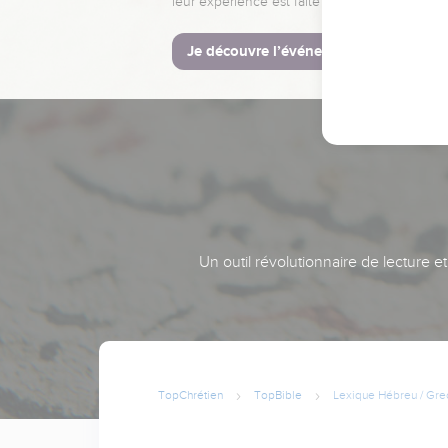
leur expérience est faite pour vous.
Je découvre l’événement
Un outil révolutionnaire de lecture e
TopChrétien
TopBible
Lexique Hébreu / Gre