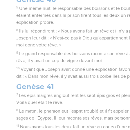
5
Une même nuit, le responsable des boissons et le boul
étaient enfermés dans la prison firent tous les deux un 
explication propre.
8
Ils lui répondirent : « Nous avons fait un rêve et il n'y 
Joseph leur dit : « N'est-ce pas à Dieu qu'appartiennent 
moi donc votre rêve. »
9
Le grand responsable des boissons raconta son rêve à J
rêve, il y avait un cep de vigne devant moi.
16
Voyant que Joseph avait donné une explication favora
dit : « Dans mon rêve, il y avait aussi trois corbeilles de 
Genèse 41
7
Les épis maigres engloutirent les sept épis gros et plein
Voilà quel était le rêve.
8
Le matin, le pharaon eut l'esprit troublé et il fit appele
sages de l'Egypte. Il leur raconta ses rêves, mais personn
11
Nous avons tous les deux fait un rêve au cours d’une