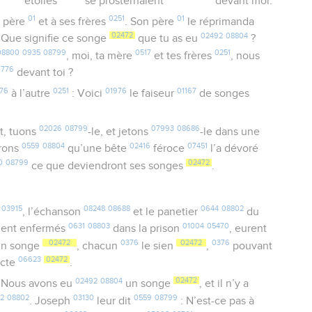
étoiles
se prosternaient
devant moi.
01
0251
01
 père
et à ses frères
. Son père
le réprimanda
02472
02492
08804
 Que signifie ce songe
que tu as eu
?
08800
0935
08799
0517
0251
, moi, ta mère
et tes frères
, nous
0776
devant toi ?
76
0251
01976
01167
à l’autre
: Voici
le faiseur
de songes
02026
08799
07993
08686
t, tuons
-le, et jetons
-le dans une
0559
08804
02416
07451
irons
qu’une bête
féroce
l’a dévoré
0
08799
02472
ce que deviendront ses songes
.
03915
08248
08688
0644
08802
t
, l’échanson
et le panetier
du
0631
08803
01004
05470
aient enfermés
dans la prison
, eurent
02472
0376
02472
0376
n songe
, chacun
le sien
,
pouvant
06623
02472
ncte
.
02492
08804
02472
 Nous avons eu
un songe
, et il n’y a
2
08802
03130
0559
08799
. Joseph
leur dit
: N’est-ce pas à