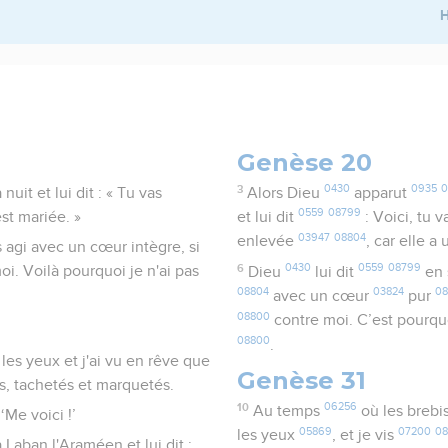
H
Genèse 20
3
0430
0935
0
it et lui dit : « Tu vas
Alors Dieu
apparut
0559
08799
st mariée. »
et lui dit
: Voici, tu 
03947
08804
enlevée
, car elle a
s agi avec un cœur intègre, si
6
0430
0559
08799
. Voilà pourquoi je n'ai pas
Dieu
lui dit
en
08804
03824
08
avec un cœur
pur
08800
contre moi. C’est pourquo
08800
.
 les yeux et j'ai vu en rêve que
Genèse 31
és, tachetés et marquetés.
10
06256
Au temps
où les brebi
‘Me voici !’
05869
07200
0
les yeux
, et je vis
Laban l'Araméen et lui dit :