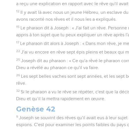
a reçu une explication en rapport avec le rêve qu'il avait 
12
Il y avait là avec nous un jeune Hébreu, un esclave du
avons raconté nos rêves et il nous les a expliqués.
15
Le pharaon dit à Joseph : « J'ai fait un rêve. Personne n
appris à ton sujet que tu peux expliquer un rêve après l'
17
Le pharaon dit alors à Joseph : « Dans mon rêve, je me 
22
J'ai vu encore en rêve sept épis pleins et beaux qui 
25
Joseph dit au pharaon : « Ce qu'a rêvé le pharaon co
Dieu a révélé au pharaon ce qu'il va faire.
26
Les sept belles vaches sont sept années, et les sept be
rêve.
32
Si le pharaon a vu le rêve se répéter, c'est que la déci
Dieu et qu’il la mettra rapidement en œuvre.
Genèse 42
9
Joseph se souvint des rêves qu'il avait eus à leur sujet 
espions. C'est pour examiner les points faibles du pays 