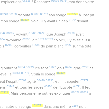
06623
05608
08761
 explications
? Racontez
-moi donc votre
08248
08688
05608
08762
02472
s
raconta
son songe
à Joseph
02472
01612
s mon songe
, voici, il y avait un cep
devant
0644
08802
07200
08799
03130
, voyant
que Joseph
avait
8804
02896
0559
08799
favorable
, dit
: Voici, il y avait aussi
07969
05536
02751
rois
corbeilles
de pain blanc
sur ma tête
01104
08799
07651
07641
01277
gloutirent
les sept
épis
gras
et
03364
08799
02472
’éveilla
. Voilà le songe
.
07307
06470
08735
07971
eut l’esprit
agité
, et il fit appeler
02748
02450
04714
iens
et tous les sages
de l’Egypte
. Il leur
02472
06622
08802
. Mais personne ne put les expliquer
à
02472
0259
et l’autre un songe
dans une même
nuit