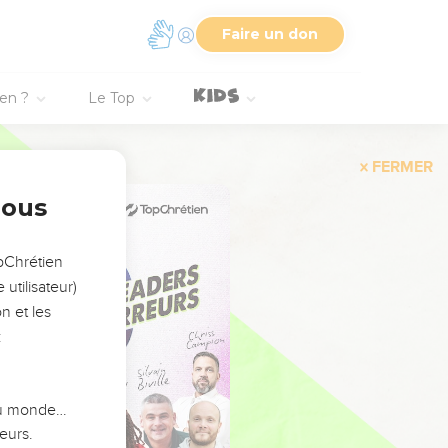
Faire un don
ien ?
Le Top
FERMER
nous
opChrétien
utilisateur)
n et les
:
 du monde…
eurs.