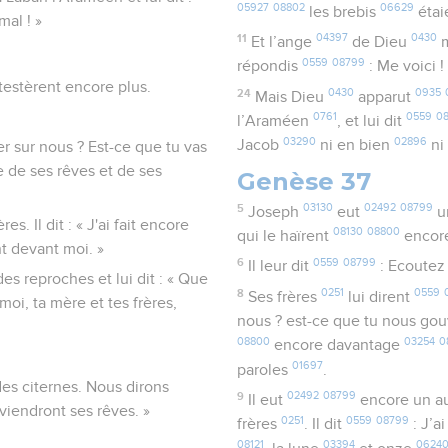
05927
08802
06629
les brebis
étai
mal ! »
11
04397
0430
Et l’ange
de Dieu
m
0559
08799
répondis
: Me voici !
détestèrent encore plus.
24
0430
0935
Mais Dieu
apparut
0761
0559
0
l’Araméen
, et lui dit
03290
02896
Jacob
ni en bien
n
er sur nous ? Est-ce que tu vas
e de ses rêves et de ses
Genèse 37
5
03130
02492
08799
Joseph
eut
u
es. Il dit : « J'ai fait encore
08130
08800
qui le haïrent
encor
nt devant moi. »
6
0559
08799
Il leur dit
: Ecoute
 des reproches et lui dit : « Que
8
0251
0559
Ses frères
lui dirent
 moi, ta mère et tes frères,
nous ? est-ce que tu nous go
08800
03254
0
encore davantage
01697
paroles
.
des citernes. Nous dirons
9
02492
08799
Il eut
encore un a
viendront ses rêves. »
0251
0559
08799
frères
. Il dit
: J’a
08121
03394
0624