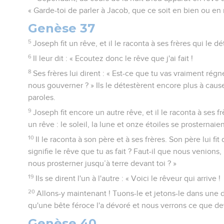
« Garde-toi de parler à Jacob, que ce soit en bien ou en 
Genèse 37
5
Joseph fit un rêve, et il le raconta à ses frères qui le 
6
Il leur dit : « Ecoutez donc le rêve que j'ai fait !
8
Ses frères lui dirent : « Est-ce que tu vas vraiment régn
nous gouverner ? » Ils le détestèrent encore plus à caus
paroles.
9
Joseph fit encore un autre rêve, et il le raconta à ses frèr
un rêve : le soleil, la lune et onze étoiles se prosternaie
10
Il le raconta à son père et à ses frères. Son père lui fit
signifie le rêve que tu as fait ? Faut-il que nous venions,
nous prosterner jusqu’à terre devant toi ? »
19
Ils se dirent l'un à l'autre : « Voici le rêveur qui arrive !
20
Allons-y maintenant ! Tuons-le et jetons-le dans une 
qu'une bête féroce l'a dévoré et nous verrons ce que de
Genèse 40