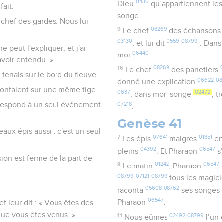
0430
Dieu
qu’appartiennent les
fait.
songe.
 chef des gardes. Nous lui
9
08269
Le chef
des échanson
03130
0559
08799
, et lui dit
: Dan
e peut l'expliquer, et j'ai
06440
moi
.
avoir entendu. »
16
08269
Le chef
des panetiers
tenais sur le bord du fleuve.
06622
0
donné une explication
montaient sur une même tige.
0637
02472
, dans mon songe
, t
rrespond à un seul événement.
07218
.
Genèse 41
aux épis aussi : c'est un seul
7
07641
01851
Les épis
maigres
en
04392
06547
pleins
. Et Pharaon
s
sion est ferme de la part de
8
01242
06547
Le matin
, Pharaon
08799
07121
08799
tous les magic
05608
08762
raconta
ses songes
06547
Pharaon
.
et leur dit : « Vous êtes des
que vous êtes venus. »
11
02492
08799
Nous eûmes
l’un 