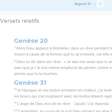
Segond 21
Versets relatifs
Genèse 20
3
Alors Dieu apparut à Abimélec dans un rêve pendant la nu
mourir à cause de la femme que tu as enlevée, car elle e
6
Dieu lui dit dans son rêve : « Je sais moi aussi que tu a
bien que je t’ai moi-même empêché de pécher contre moi
permis que tu la touches.
Genèse 31
10
A l'époque où les brebis entraient en chaleur, j'ai levé
les boucs qui s'accouplaient avec les brebis étaient ray
11
L'ange de Dieu m'a dit en rêve : ‘Jacob !’J'ai répondu : 
24
Cependant, au cours de la nuit Dieu apparut en rêve à 