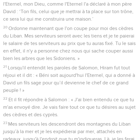
l'Eternel, mon Dieu, comme l'Eternel l'a déclaré à mon père
David : ‘Ton fils, celui que je mettrai à ta place sur ton trône,
ce sera lui qui me construira une maison.’
20
Ordonne maintenant que l'on coupe pour moi des cèdres
du Liban. Mes serviteurs seront avec les tiens et je te paierai
le salaire de tes serviteurs au prix que tu auras fixé. Tu le sais
en effet, il n'y a personne chez nous qui sache couper aussi
bien les arbres que les Sidoniens. »
21
Lorsqu'il entendit les paroles de Salomon, Hiram fut tout
réjoui et il dit : « Béni soit aujourd'hui l'Eternel, qui a donné à
David un fils sage pour qu’il devienne le chef de ce grand
peuple ! »
22
Et il fit répondre à Salomon : « J'ai bien entendu ce que tu
m'as envoyé dire. Je vais faire tout ce que tu désires au sujet
des cèdres et des cyprès.
23
Mes serviteurs les descendront des montagnes du Liban
jusqu’à la mer et je les expédierai par mer, attachés en
radeaux, jusqu'à l'endroit que tu m'indiqueras. Là, je les ferai