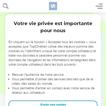
près de Tsarthan au-dessous de Jizreel et qui va de Beth-
Shean jusqu'à Abel-Mehola et après Jokmeam ;
Segond 21
13
le fils de Guéber, à Ramoth en Galaad, qui était
Votre vie privée est importante
responsable des bourgs de Jaïr, fils de Manassé, en Galaad
1 Rois
4
ainsi que de la région d'Argob en Basan, soit de 60 grandes
pour nous
villes dotées de murailles et de verrous en bronze ;
14
Achinadab, le fils d'Iddo, à Mahanaïm ;
En cliquant sur le bouton « Accepter tous les cookies », vous
acceptez que TopChrétien utilise des traceurs (comme des
15
Achimaats, qui avait pris pour femme Basmath, la fille de
cookies ou l'identifiant unique de votre compte utilisateur) et
Salomon, en Nephthali ;
traite vos données à caractère personnel (comme vos
données de navigation et les informations renseignées dans
16
Baana, le fils de Hushaï, en Aser et à Bealoth ;
votre compte utilisateur) dans les buts suivants :
17
Josaphat, le fils de Paruach, en Issacar ;
Mesurer l'audience de notre service
18
Shimeï, le fils d'Ela, en Benjamin ;
Vous permettre d'utiliser des services tiers tels que de la
19
Guéber, le fils d'Uri, dans le pays de Galaad. Ce dernier
vidéo, des cartes du monde…
Vous permettre d'entrer en contact avec notre service de
était responsable de la région de Sihon, le roi des Amoréens,
relation aux utilisateurs.
et d'Og, le roi du Basan. Il y avait un seul intendant pour ce
pays.
Choisir mes cookies
20