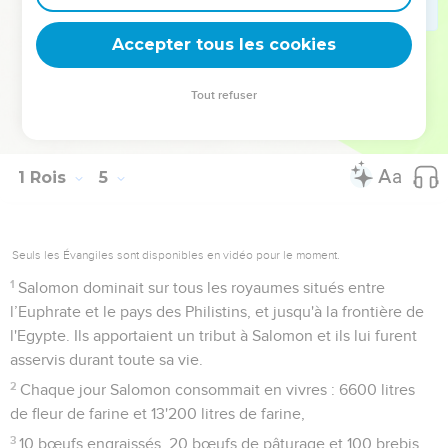
Juda et Israël étaient aussi nombreux que le sable qui est
au bord de la mer. Ils mangeaient, buvaient et se
Accepter tous les cookies
réjouissaient.
Tout refuser
1 Rois
5
Seuls les Évangiles sont disponibles en vidéo pour le moment.
1
Salomon dominait sur tous les royaumes situés entre
l’Euphrate et le pays des Philistins, et jusqu'à la frontière de
l'Egypte. Ils apportaient un tribut à Salomon et ils lui furent
asservis durant toute sa vie.
2
Chaque jour Salomon consommait en vivres : 6600 litres
de fleur de farine et 13'200 litres de farine,
3
10 bœufs engraissés, 20 bœufs de pâturage et 100 brebis,