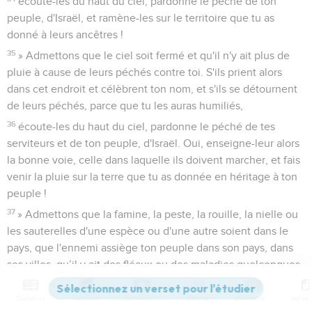
écoute-les du haut du ciel, pardonne le péché de ton
peuple, d'Israël, et ramène-les sur le territoire que tu as
donné à leurs ancêtres !
35
» Admettons que le ciel soit fermé et qu'il n'y ait plus de
pluie à cause de leurs péchés contre toi. S'ils prient alors
dans cet endroit et célèbrent ton nom, et s'ils se détournent
de leurs péchés, parce que tu les auras humiliés,
36
écoute-les du haut du ciel, pardonne le péché de tes
serviteurs et de ton peuple, d'Israël. Oui, enseigne-leur alors
la bonne voie, celle dans laquelle ils doivent marcher, et fais
venir la pluie sur la terre que tu as donnée en héritage à ton
peuple !
37
» Admettons que la famine, la peste, la rouille, la nielle ou
les sauterelles d'une espèce ou d'une autre soient dans le
pays, que l'ennemi assiège ton peuple dans son pays, dans
ses villes, qu’il y ait des fléaux ou des maladies quelconques.
38
Si qui que ce soit, si tout ton peuple, Israël, fait alors
Contenus
Versions
Commentaires
Strong
Dictionnaire
entendre des prières et des supplications parce qu’il