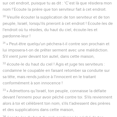
sur cet endroit, puisque tu as dit : ‘C’est là que résidera mon
nom !’Ecoute la prière que ton serviteur fait à cet endroit.
30
Veuille écouter la supplication de ton serviteur et de ton
peuple, Israël, lorsqu'ils prieront à cet endroit ! Ecoute-les de
l'endroit où tu résides, du haut du ciel, écoute-les et
pardonne-leur !
31
» Peut-être quelqu'un péchera-t-il contre son prochain et
lui imposera-t-on de prêter serment avec une malédiction.
S'il vient jurer devant ton autel, dans cette maison,
32
écoute-le du haut du ciel ! Agis et juge tes serviteurs :
condamne le coupable en faisant retomber sa conduite sur
sa tête, mais rends justice à l'innocent en le traitant
conformément à son innocence !
33
» Admettons qu’Israël, ton peuple, connaisse la défaite
devant l'ennemi pour avoir péché contre toi. S'ils reviennent
alors à toi et célèbrent ton nom, s'ils t'adressent des prières
et des supplications dans cette maison,
34