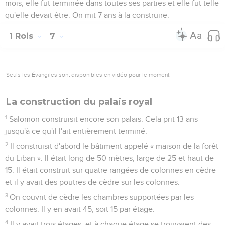
mois, elle fut terminée dans toutes ses parties et elle fut telle
qu'elle devait être. On mit 7 ans à la construire.
1 Rois
7
Seuls les Évangiles sont disponibles en vidéo pour le moment.
La construction du palais royal
1
Salomon construisit encore son palais. Cela prit 13 ans
jusqu'à ce qu'il l'ait entièrement terminé.
2
Il construisit d'abord le bâtiment appelé « maison de la forêt
du Liban ». Il était long de 50 mètres, large de 25 et haut de
15. Il était construit sur quatre rangées de colonnes en cèdre
et il y avait des poutres de cèdre sur les colonnes.
3
On couvrit de cèdre les chambres supportées par les
colonnes. Il y en avait 45, soit 15 par étage.
4
Il y avait trois étages, et à chaque étage se trouvaient des