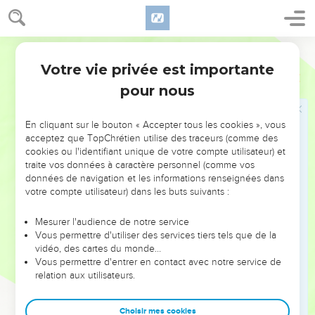
ce que vous direz aux habitants de Jabès en Galaad :
‘Demain vous aurez du secours, quand le soleil sera à son
Segond 21
zénith.’ » Les messagers portèrent cette nouvelle aux
habitants de Jabès, qui furent remplis de joie.
Votre vie privée est importante
1 Samuel
11
10
Ils dirent aux Ammonites : « Demain nous nous livrerons à
pour nous
vous et vous nous traiterez comme vous voudrez. »
11
Le lendemain, Saül divisa le peuple en 3 groupes. Ils
En cliquant sur le bouton « Accepter tous les cookies », vous
acceptez que TopChrétien utilise des traceurs (comme des
pénétrèrent dans le camp des Ammonites tôt le matin, et ils
cookies ou l'identifiant unique de votre compte utilisateur) et
leur portèrent des coups jusqu'à la chaleur du jour. Ceux qui
traite vos données à caractère personnel (comme vos
purent leur échapper furent dispersés au point qu’il n'en
données de navigation et les informations renseignées dans
resta pas deux ensemble.
votre compte utilisateur) dans les buts suivants :
12
Le peuple dit à Samuel : « Quels sont les hommes qui
Mesurer l'audience de notre service
refusaient de voir Saül régner sur eux ? Livrez-les-nous et
Vous permettre d'utiliser des services tiers tels que de la
nous les ferons mourir. »
vidéo, des cartes du monde…
Vous permettre d'entrer en contact avec notre service de
13
Mais Saül dit : « Personne ne sera mis à mort aujourd’hui,
relation aux utilisateurs.
car aujourd'hui l'Eternel a accompli une délivrance en
Israël. »
Choisir mes cookies