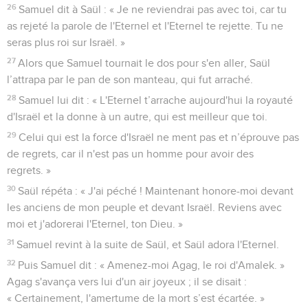
26
Samuel dit à Saül : « Je ne reviendrai pas avec toi, car tu
as rejeté la parole de l'Eternel et l'Eternel te rejette. Tu ne
seras plus roi sur Israël. »
27
Alors que Samuel tournait le dos pour s'en aller, Saül
l’attrapa par le pan de son manteau, qui fut arraché.
28
Samuel lui dit : « L'Eternel t’arrache aujourd'hui la royauté
d'Israël et la donne à un autre, qui est meilleur que toi.
29
Celui qui est la force d'Israël ne ment pas et n’éprouve pas
de regrets, car il n'est pas un homme pour avoir des
regrets. »
30
Saül répéta : « J'ai péché ! Maintenant honore-moi devant
les anciens de mon peuple et devant Israël. Reviens avec
moi et j'adorerai l'Eternel, ton Dieu. »
31
Samuel revint à la suite de Saül, et Saül adora l'Eternel.
32
Puis Samuel dit : « Amenez-moi Agag, le roi d'Amalek. »
Agag s'avança vers lui d'un air joyeux ; il se disait :
« Certainement, l'amertume de la mort s’est écartée. »