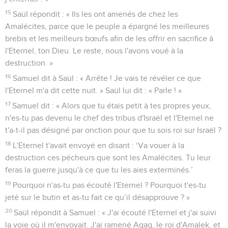
15
Saül répondit : « Ils les ont amenés de chez les
Amalécites, parce que le peuple a épargné les meilleures
brebis et les meilleurs bœufs afin de les offrir en sacrifice à
l'Eternel, ton Dieu. Le reste, nous l'avons voué à la
destruction. »
16
Samuel dit à Saül : « Arrête ! Je vais te révéler ce que
l'Eternel m'a dit cette nuit. » Saül lui dit : « Parle ! »
17
Samuel dit : « Alors que tu étais petit à tes propres yeux,
n'es-tu pas devenu le chef des tribus d'Israël et l'Eternel ne
t'a-t-il pas désigné par onction pour que tu sois roi sur Israël ?
18
L'Eternel t'avait envoyé en disant : ‘Va vouer à la
destruction ces pécheurs que sont les Amalécites. Tu leur
feras la guerre jusqu'à ce que tu les aies exterminés.’
19
Pourquoi n'as-tu pas écouté l'Eternel ? Pourquoi t'es-tu
jeté sur le butin et as-tu fait ce qu’il désapprouve ? »
20
Saül répondit à Samuel : « J'ai écouté l'Eternel et j'ai suivi
la voie où il m'envoyait. J'ai ramené Agag, le roi d'Amalek, et