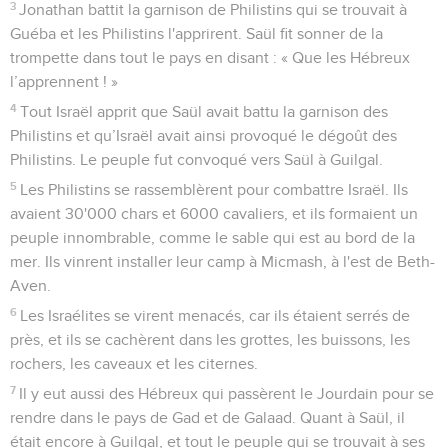
3
Jonathan battit la garnison de Philistins qui se trouvait à
Guéba et les Philistins l'apprirent. Saül fit sonner de la
trompette dans tout le pays en disant : « Que les Hébreux
l’apprennent ! »
4
Tout Israël apprit que Saül avait battu la garnison des
Philistins et qu’Israël avait ainsi provoqué le dégoût des
Philistins. Le peuple fut convoqué vers Saül à Guilgal.
5
Les Philistins se rassemblèrent pour combattre Israël. Ils
avaient 30'000 chars et 6000 cavaliers, et ils formaient un
peuple innombrable, comme le sable qui est au bord de la
mer. Ils vinrent installer leur camp à Micmash, à l'est de Beth-
Aven.
6
Les Israélites se virent menacés, car ils étaient serrés de
près, et ils se cachèrent dans les grottes, les buissons, les
rochers, les caveaux et les citernes.
7
Il y eut aussi des Hébreux qui passèrent le Jourdain pour se
rendre dans le pays de Gad et de Galaad. Quant à Saül, il
était encore à Guilgal, et tout le peuple qui se trouvait à ses