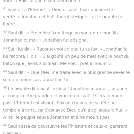
Saül : « Fais ce qui te semblera bon. »
41
Saül dit à l'Eternel : « Dieu d'Israël, fais connaître la
vérité. » Jonathan et Saül furent désignés, et le peuple fut
libéré.
42
Saül dit : « Procédez à un tirage au sort entre mon fils
Jonathan et moi. » Jonathan fut désigné.
43
Saül lui dit : « Raconte-moi ce que tu as fait. » Jonathan le
lui raconta. Il dit : « J'ai goûté un peu de miel avec le bout du
bâton que j'avais à la main. Me voici, prêt à mourir. »
44
Saül dit : « Que Dieu me traite avec la plus grande sévérité
si tu ne meurs pas, Jonathan ! »
45
Le peuple dit à Saül : « Quoi ! Jonathan mourrait, lui qui a
accompli cette grande délivrance en Israël ! Certainement
pas ! L'Eternel est vivant ! Pas un cheveu de sa tête ne
tombera à terre, car c'est avec Dieu qu'il a agi aujourd’hui. »
Ainsi, le peuple sauva Jonathan et il ne mourut pas.
46
Saül cessa de poursuivre les Philistins et ceux-ci partirent
chez eux.