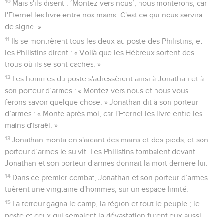
10
Mais s'ils disent : ‘Montez vers nous’, nous monterons, car
l'Eternel les livre entre nos mains. C'est ce qui nous servira
de signe. »
11
Ils se montrèrent tous les deux au poste des Philistins, et
les Philistins dirent : « Voilà que les Hébreux sortent des
trous où ils se sont cachés. »
12
Les hommes du poste s'adressèrent ainsi à Jonathan et à
son porteur d’armes : « Montez vers nous et nous vous
ferons savoir quelque chose. » Jonathan dit à son porteur
d’armes : « Monte après moi, car l'Eternel les livre entre les
mains d'Israël. »
13
Jonathan monta en s'aidant des mains et des pieds, et son
porteur d’armes le suivit. Les Philistins tombaient devant
Jonathan et son porteur d’armes donnait la mort derrière lui.
14
Dans ce premier combat, Jonathan et son porteur d’armes
tuèrent une vingtaine d'hommes, sur un espace limité.
15
La terreur gagna le camp, la région et tout le peuple ; le
poste et ceux qui semaient la dévastation furent eux aussi