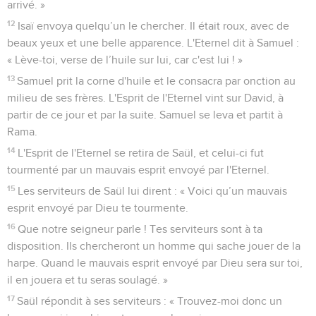
arrivé. »
12
Isaï envoya quelqu’un le chercher. Il était roux, avec de
beaux yeux et une belle apparence. L'Eternel dit à Samuel :
« Lève-toi, verse de l’huile sur lui, car c'est lui ! »
13
Samuel prit la corne d'huile et le consacra par onction au
milieu de ses frères. L'Esprit de l'Eternel vint sur David, à
partir de ce jour et par la suite. Samuel se leva et partit à
Rama.
14
L'Esprit de l'Eternel se retira de Saül, et celui-ci fut
tourmenté par un mauvais esprit envoyé par l'Eternel.
15
Les serviteurs de Saül lui dirent : « Voici qu’un mauvais
esprit envoyé par Dieu te tourmente.
16
Que notre seigneur parle ! Tes serviteurs sont à ta
disposition. Ils chercheront un homme qui sache jouer de la
harpe. Quand le mauvais esprit envoyé par Dieu sera sur toi,
il en jouera et tu seras soulagé. »
17
Saül répondit à ses serviteurs : « Trouvez-moi donc un