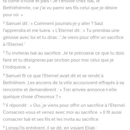
ta corne d'huile et pars ! Je t'envoie chez Isaï, le
Bethléhémite, car j'ai vu parmi ses fils celui que je désire
pour roi. »
2
Samuel dit : « Comment pourrais-je y aller ? Saül
l'apprendra et me tuera. » L'Eternel dit : « Tu prendras une
génisse avec toi et tu diras : ‘Je viens pour offrir un sacrifice
à l'Eternel.’
3
Tu inviteras Isaï au sacrifice. Je te préciserai ce que tu dois
faire et tu désigneras par onction pour moi celui que je
t’indiquerai. »
4
Samuel fit ce que l'Eternel avait dit et se rendit à
Bethléhem. Les anciens de la ville accoururent effrayés à sa
rencontre et demandèrent : « Ton arrivée annonce-t-elle
quelque chose d'heureux ? »
5
Il répondit : « Oui, je viens pour offrir un sacrifice à l'Eternel.
Consacrez-vous et venez avec moi au sacrifice. » Il fit aussi
consacrer Isaï et ses fils et les invita au sacrifice.
6
Lorsqu'ils entrèrent, il se dit, en voyant Eliab :