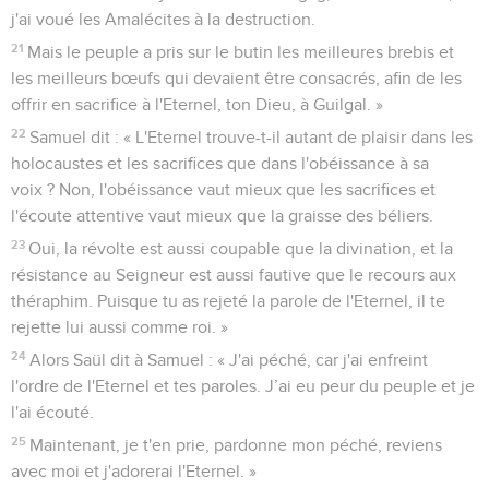
j'ai voué les Amalécites à la destruction.
21
Mais le peuple a pris sur le butin les meilleures brebis et
les meilleurs bœufs qui devaient être consacrés, afin de les
offrir en sacrifice à l'Eternel, ton Dieu, à Guilgal. »
22
Samuel dit : « L'Eternel trouve-t-il autant de plaisir dans les
holocaustes et les sacrifices que dans l'obéissance à sa
voix ? Non, l'obéissance vaut mieux que les sacrifices et
l'écoute attentive vaut mieux que la graisse des béliers.
23
Oui, la révolte est aussi coupable que la divination, et la
résistance au Seigneur est aussi fautive que le recours aux
théraphim. Puisque tu as rejeté la parole de l'Eternel, il te
rejette lui aussi comme roi. »
24
Alors Saül dit à Samuel : « J'ai péché, car j'ai enfreint
l'ordre de l'Eternel et tes paroles. J’ai eu peur du peuple et je
l'ai écouté.
25
Maintenant, je t'en prie, pardonne mon péché, reviens
avec moi et j'adorerai l'Eternel. »