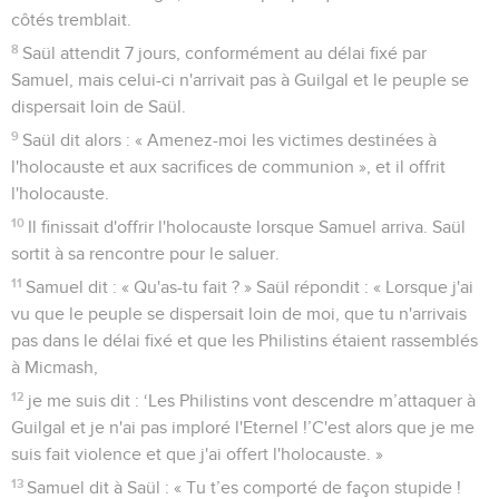
côtés tremblait.
8
Saül attendit 7 jours, conformément au délai fixé par
Samuel, mais celui-ci n'arrivait pas à Guilgal et le peuple se
dispersait loin de Saül.
9
Saül dit alors : « Amenez-moi les victimes destinées à
l'holocauste et aux sacrifices de communion », et il offrit
l'holocauste.
10
Il finissait d'offrir l'holocauste lorsque Samuel arriva. Saül
sortit à sa rencontre pour le saluer.
11
Samuel dit : « Qu'as-tu fait ? » Saül répondit : « Lorsque j'ai
vu que le peuple se dispersait loin de moi, que tu n'arrivais
pas dans le délai fixé et que les Philistins étaient rassemblés
à Micmash,
12
je me suis dit : ‘Les Philistins vont descendre m’attaquer à
Guilgal et je n'ai pas imploré l'Eternel !’C'est alors que je me
suis fait violence et que j'ai offert l'holocauste. »
13
Samuel dit à Saül : « Tu t’es comporté de façon stupide !