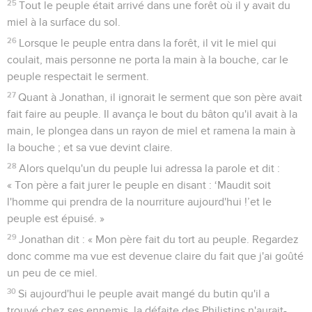
25
Tout le peuple était arrivé dans une forêt où il y avait du
miel à la surface du sol.
26
Lorsque le peuple entra dans la forêt, il vit le miel qui
coulait, mais personne ne porta la main à la bouche, car le
peuple respectait le serment.
27
Quant à Jonathan, il ignorait le serment que son père avait
fait faire au peuple. Il avança le bout du bâton qu'il avait à la
main, le plongea dans un rayon de miel et ramena la main à
la bouche ; et sa vue devint claire.
28
Alors quelqu'un du peuple lui adressa la parole et dit :
« Ton père a fait jurer le peuple en disant : ‘Maudit soit
l'homme qui prendra de la nourriture aujourd'hui !’et le
peuple est épuisé. »
29
Jonathan dit : « Mon père fait du tort au peuple. Regardez
donc comme ma vue est devenue claire du fait que j'ai goûté
un peu de ce miel.
30
Si aujourd'hui le peuple avait mangé du butin qu'il a
trouvé chez ses ennemis, la défaite des Philistins n'aurait-