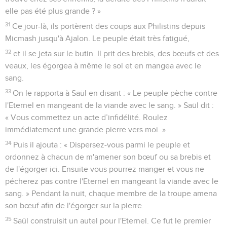
elle pas été plus grande ? »
31
Ce jour-là, ils portèrent des coups aux Philistins depuis
Micmash jusqu'à Ajalon. Le peuple était très fatigué,
32
et il se jeta sur le butin. Il prit des brebis, des bœufs et des
veaux, les égorgea à même le sol et en mangea avec le
sang.
33
On le rapporta à Saül en disant : « Le peuple pèche contre
l'Eternel en mangeant de la viande avec le sang. » Saül dit :
« Vous commettez un acte d’infidélité. Roulez
immédiatement une grande pierre vers moi. »
34
Puis il ajouta : « Dispersez-vous parmi le peuple et
ordonnez à chacun de m'amener son bœuf ou sa brebis et
de l'égorger ici. Ensuite vous pourrez manger et vous ne
pécherez pas contre l'Eternel en mangeant la viande avec le
sang. » Pendant la nuit, chaque membre de la troupe amena
son bœuf afin de l'égorger sur la pierre.
35
Saül construisit un autel pour l'Eternel. Ce fut le premier