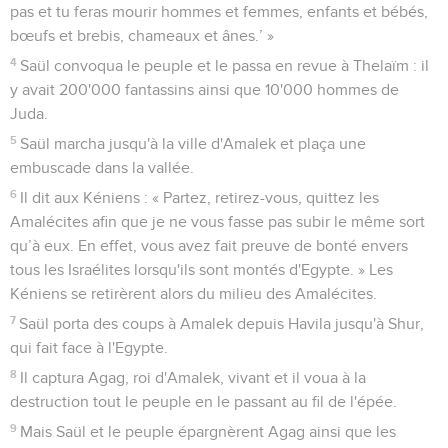
pas et tu feras mourir hommes et femmes, enfants et bébés,
bœufs et brebis, chameaux et ânes.’ »
4
Saül convoqua le peuple et le passa en revue à Thelaïm : il
y avait 200'000 fantassins ainsi que 10'000 hommes de
Juda.
5
Saül marcha jusqu'à la ville d'Amalek et plaça une
embuscade dans la vallée.
6
Il dit aux Kéniens : « Partez, retirez-vous, quittez les
Amalécites afin que je ne vous fasse pas subir le même sort
qu’à eux. En effet, vous avez fait preuve de bonté envers
tous les Israélites lorsqu'ils sont montés d'Egypte. » Les
Kéniens se retirèrent alors du milieu des Amalécites.
7
Saül porta des coups à Amalek depuis Havila jusqu'à Shur,
qui fait face à l'Egypte.
8
Il captura Agag, roi d'Amalek, vivant et il voua à la
destruction tout le peuple en le passant au fil de l'épée.
9
Mais Saül et le peuple épargnèrent Agag ainsi que les