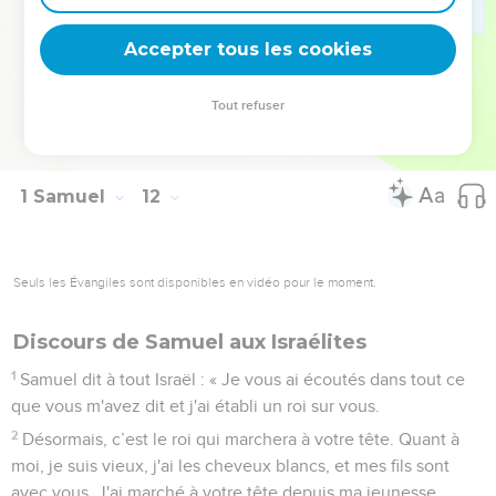
14
Samuel dit au peuple : « Venez, allons à Guilgal pour y
confirmer la royauté. »
Accepter tous les cookies
15
Tout le peuple se rendit à Guilgal et ils y sacrèrent Saül roi
devant l'Eternel. Ils y offrirent des sacrifices de communion
Tout refuser
devant l'Eternel, et Saül et tous les hommes d'Israël s’y
livrèrent à de grandes réjouissances.
1 Samuel
12
Seuls les Évangiles sont disponibles en vidéo pour le moment.
Discours de Samuel aux Israélites
1
Samuel dit à tout Israël : « Je vous ai écoutés dans tout ce
que vous m'avez dit et j'ai établi un roi sur vous.
2
Désormais, c’est le roi qui marchera à votre tête. Quant à
moi, je suis vieux, j'ai les cheveux blancs, et mes fils sont
avec vous. J'ai marché à votre tête depuis ma jeunesse