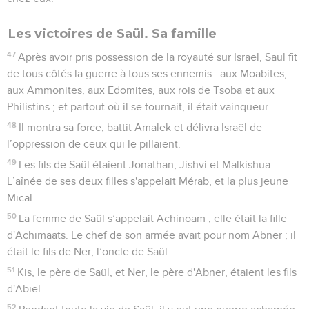
Les victoires de Saül. Sa famille
47
Après avoir pris possession de la royauté sur Israël, Saül fit
de tous côtés la guerre à tous ses ennemis : aux Moabites,
aux Ammonites, aux Edomites, aux rois de Tsoba et aux
Philistins ; et partout où il se tournait, il était vainqueur.
48
Il montra sa force, battit Amalek et délivra Israël de
l’oppression de ceux qui le pillaient.
49
Les fils de Saül étaient Jonathan, Jishvi et Malkishua.
L’aînée de ses deux filles s'appelait Mérab, et la plus jeune
Mical.
50
La femme de Saül s’appelait Achinoam ; elle était la fille
d'Achimaats. Le chef de son armée avait pour nom Abner ; il
était le fils de Ner, l’oncle de Saül.
51
Kis, le père de Saül, et Ner, le père d'Abner, étaient les fils
d'Abiel.
52