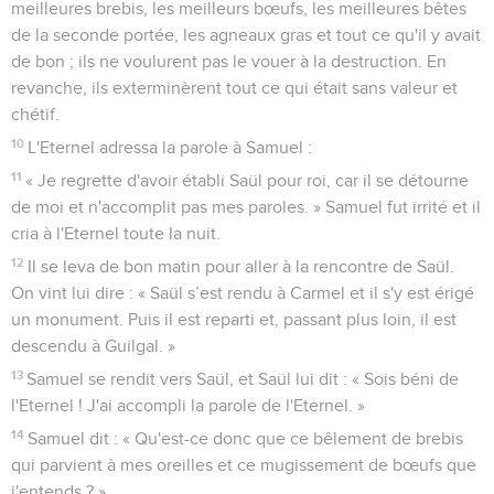
meilleures brebis, les meilleurs bœufs, les meilleures bêtes
de la seconde portée, les agneaux gras et tout ce qu'il y avait
de bon ; ils ne voulurent pas le vouer à la destruction. En
revanche, ils exterminèrent tout ce qui était sans valeur et
chétif.
10
L'Eternel adressa la parole à Samuel :
11
« Je regrette d'avoir établi Saül pour roi, car il se détourne
de moi et n'accomplit pas mes paroles. » Samuel fut irrité et il
cria à l'Eternel toute la nuit.
12
Il se leva de bon matin pour aller à la rencontre de Saül.
On vint lui dire : « Saül s’est rendu à Carmel et il s'y est érigé
un monument. Puis il est reparti et, passant plus loin, il est
descendu à Guilgal. »
13
Samuel se rendit vers Saül, et Saül lui dit : « Sois béni de
l'Eternel ! J'ai accompli la parole de l'Eternel. »
14
Samuel dit : « Qu'est-ce donc que ce bêlement de brebis
qui parvient à mes oreilles et ce mugissement de bœufs que
j'entends ? »