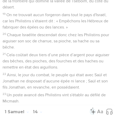
de la frontière qui domine la vallée de Tseboïm, du côté du
désert.
19
On ne trouvait aucun forgeron dans tout le pays d'Israël,
car les Philistins s’étaient dit : « Empêchons les Hébreux de
fabriquer des épées ou des lances. »
20
Chaque Israélite descendait donc chez les Philistins pour
aiguiser son soc de charrue, sa pioche, sa hache ou sa
bêche.
21
Cela coûtait deux tiers d’une pièce d’argent pour aiguiser
des bêches, des pioches, des fourches et des haches ou
remettre en état des aiguillons.
22
Ainsi, le jour du combat, le peuple qui était avec Saül et
Jonathan ne disposait d’aucune épée ni lance ; Saül et son
fils Jonathan, en revanche, en possédaient.
23
Un poste avancé des Philistins vint s'établir au défilé de
Micmash.
1 Samuel
14