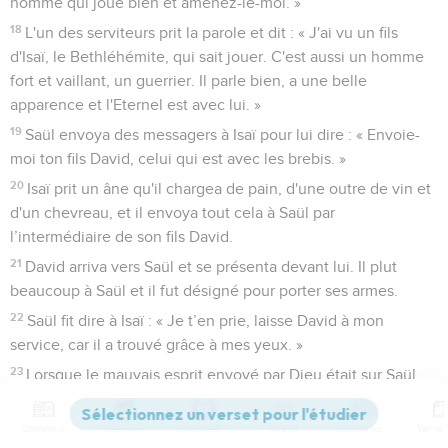
homme qui joue bien et amenez-le-moi. »
18
L'un des serviteurs prit la parole et dit : « J'ai vu un fils
d'Isaï, le Bethléhémite, qui sait jouer. C'est aussi un homme
fort et vaillant, un guerrier. Il parle bien, a une belle
apparence et l'Eternel est avec lui. »
19
Saül envoya des messagers à Isaï pour lui dire : « Envoie-
moi ton fils David, celui qui est avec les brebis. »
20
Isaï prit un âne qu'il chargea de pain, d'une outre de vin et
d'un chevreau, et il envoya tout cela à Saül par
l’intermédiaire de son fils David.
21
David arriva vers Saül et se présenta devant lui. Il plut
beaucoup à Saül et il fut désigné pour porter ses armes.
22
Saül fit dire à Isaï : « Je t’en prie, laisse David à mon
service, car il a trouvé grâce à mes yeux. »
23
Lorsque le mauvais esprit envoyé par Dieu était sur Saül,
David prenait la harpe et en jouait. Saül se calmait alors et se
sentait mieux, et le mauvais esprit s'éloignait de lui.
Contenus
Versions
Commentaires
Strong
Dictionnaire