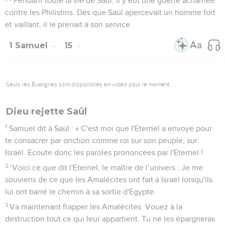
Pendant toute la vie de Saül, il y eut une guerre acharnée
contre les Philistins. Dès que Saül apercevait un homme fort
et vaillant, il le prenait à son service.
1 Samuel
15
Seuls les Évangiles sont disponibles en vidéo pour le moment.
Dieu rejette Saül
1
Samuel dit à Saül : « C'est moi que l'Eternel a envoyé pour
te consacrer par onction comme roi sur son peuple, sur
Israël. Ecoute donc les paroles prononcées par l'Eternel !
2
‘Voici ce que dit l'Eternel, le maître de l’univers : Je me
souviens de ce que les Amalécites ont fait à Israël lorsqu'ils
lui ont barré le chemin à sa sortie d'Egypte.
3
Va maintenant frapper les Amalécites. Vouez à la
destruction tout ce qui leur appartient. Tu ne les épargneras