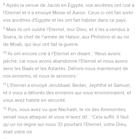
8
Après la venue de Jacob en Egypte, vos ancêtres ont crié à
l'Eternel et il a envoyé Moïse et Aaron. Ceux-ci ont fait sortir
vos ancêtres d'Egypte et les ont fait habiter dans ce pays.
9
Mais ils ont oublié l'Eternel, leur Dieu, et il les a vendus à
Sisera, le chef de l'armée de Hatsor, aux Philistins et au roi
de Moab, qui leur ont fait la guerre.
10
Ils ont encore crié à l'Eternel en disant : ‘Nous avons
péché, car nous avons abandonné l'Eternel et nous avons
servi les Baals et les Astartés. Délivre-nous maintenant de
nos ennemis, et nous te servirons.’
11
L'Eternel a envoyé Jerubbaal, Bedan, Jephthé et Samuel,
et il vous a délivrés des ennemis qui vous environnaient, et
vous avez habité en sécurité.
12
Puis, vous avez vu que Nachash, le roi des Ammonites,
venait vous attaquer et vous m'avez dit : ‘Cela suffit. Il faut
qu’un roi règne sur nous.’Et pourtant l'Eternel, votre Dieu,
était votre roi.