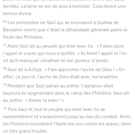
terrifiés. La terre se mit de plus à trembler. Cela devint une
terreur divine.
16
Les sentinelles de Saül qui se trouvaient à Guibea de
Benjamin virent que c’était la débandade générale parmi la
foule des Philistins.
17
Alors Saül dit au peuple qui était avec lui : « Faites donc
l’appel et voyez qui nous a quittés. » Ils firent l’appel et l'on
vit qu'il manquait Jonathan et son porteur d’armes.
18
Saül dit à Achija : « Fais approcher l'arche de Dieu ! » En
effet, ce jour-là, l'arche de Dieu était avec les Israélites.
19
Pendant que Saül parlait au prêtre, l’agitation allait
toujours en augmentant dans le camp des Philistins. Saül dit
au prêtre : « Retire ta main ! »
20
Puis Saül et tout le peuple qui était avec lui se
rassemblèrent et s'avancèrent jusqu'au lieu du combat. Alors
les Philistins tournèrent l'épée les uns contre les autres, dans
un très grand trouble.