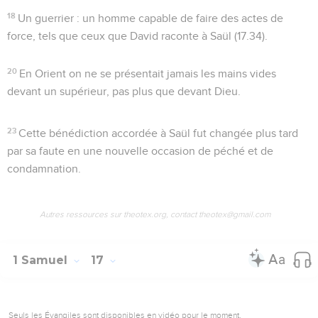
18
Un guerrier
: un homme capable de faire des actes de
force, tels que ceux que David raconte à Saül (
17.34
).
20
En Orient on ne se présentait jamais les mains vides
devant un supérieur, pas plus que devant Dieu.
23
Cette bénédiction accordée à Saül fut changée plus tard
par sa faute en une nouvelle occasion de péché et de
condamnation.
Autres ressources sur theotex.org, contact theotex@gmail.com
1 Samuel
17
Seuls les Évangiles sont disponibles en vidéo pour le moment.