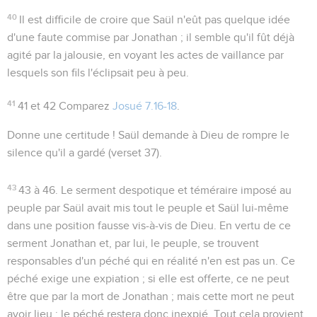
40
Il est difficile de croire que Saül n'eût pas quelque idée
d'une faute commise par Jonathan ; il semble qu'il fût déjà
agité par la jalousie, en voyant les actes de vaillance par
lesquels son fils l'éclipsait peu à peu.
41
41 et 42
Comparez
Josué 7.16-18
.
Donne une certitude !
Saül demande à Dieu de rompre le
silence qu'il a gardé (verset 37).
43
43 à 46
. Le serment despotique et téméraire imposé au
peuple par Saül avait mis tout le peuple et Saül lui-même
dans une position fausse vis-à-vis de Dieu. En vertu de ce
serment Jonathan et, par lui, le peuple, se trouvent
responsables d'un péché qui en réalité n'en est pas un. Ce
péché exige une expiation ; si elle est offerte, ce ne peut
être que par la mort de Jonathan ; mais cette mort ne peut
avoir lieu ; le péché restera donc inexpié. Tout cela provient