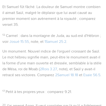
Et Samuel fût fâché
. La douleur de Samuel montre combien
il aimait Saül, malgré le déplaisir que lui avait causé au
premier moment son avènement à la royauté ; comparez
verset 35.
12
Carmel
: dans la montagne de Juda, au sud-est d'Hébron ;
voir
Josué 15.55
, note, et
1Samuel 25.2
.
Un monument
. Nouvel indice de l'orgueil croissant de Saül.
Le mot hébreu signifie
main
, peut-être le monument avait-il
la forme d'une main ouverte et dressée, semblable à la stèle
de Mésa, roi de Moab (
2Rois 3.27
, note), et Saül y avait-il
retracé ses victoires. Comparez
2Samuel 18.18
et
Esaïe 56.5
.
17
Petit à tes propres yeux
: comparez
9.21
.
20
J'ai amené Agag
. Il veut constater par là qu'il a fidèlement