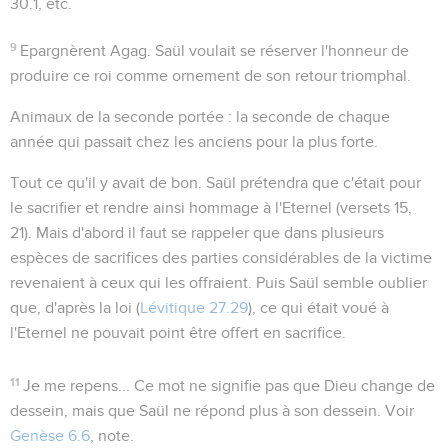
30.1
, etc.
9
Epargnèrent Agag
. Saül voulait se réserver l'honneur de
produire ce roi comme ornement de son retour triomphal.
Animaux de la seconde portée
: la seconde de chaque
année qui passait chez les anciens pour la plus forte.
Tout ce qu'il y avait de bon
. Saül prétendra que c'était pour
le sacrifier et rendre ainsi hommage à l'Eternel (versets 15,
21). Mais d'abord il faut se rappeler que dans plusieurs
espèces de sacrifices des parties considérables de la victime
revenaient à ceux qui les offraient. Puis Saül semble oublier
que, d'après la loi (
Lévitique 27.29
), ce qui était voué à
l'Eternel ne pouvait point être offert en sacrifice.
11
Je me repens...
Ce mot ne signifie pas que Dieu change de
dessein, mais que Saül ne répond plus à son dessein. Voir
Genèse 6.6
, note.