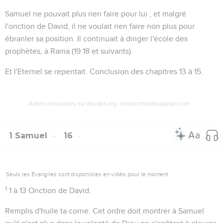
Samuel ne pouvait plus rien faire pour lui ; et malgré
l'onction de David, il ne voulait rien faire non plus pour
ébranler sa position. Il continuait à diriger l'école des
prophètes, à Rama (
19.18
et suivants).
Et l'Eternel se repentait
. Conclusion des chapitres 13 à 15.
Autres ressources sur theotex.org, contact theotex@gmail.com
1 Samuel
16
Seuls les Évangiles sont disponibles en vidéo pour le moment.
1
1 à 13
Onction de David.
Remplis d'huile ta corne
. Cet ordre doit montrer à Samuel