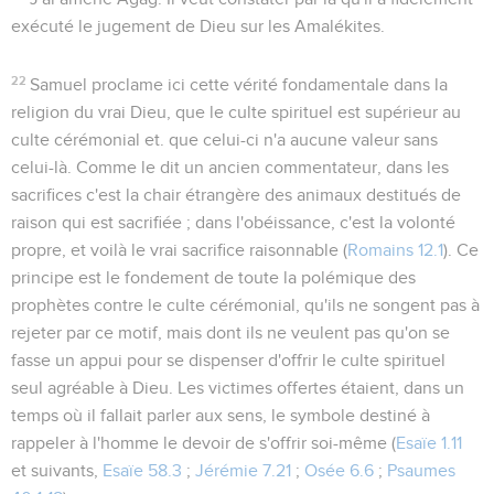
exécuté le jugement de Dieu sur les Amalékites.
22
Samuel proclame ici cette vérité fondamentale dans la
religion du vrai Dieu, que le culte spirituel est supérieur au
culte cérémonial et. que celui-ci n'a aucune valeur sans
celui-là. Comme le dit un ancien commentateur, dans les
sacrifices c'est la chair étrangère des animaux destitués de
raison qui est sacrifiée ; dans l'obéissance, c'est la volonté
propre, et voilà le vrai sacrifice raisonnable (
Romains 12.1
). Ce
principe est le fondement de toute la polémique des
prophètes contre le culte cérémonial, qu'ils ne songent pas à
rejeter par ce motif, mais dont ils ne veulent pas qu'on se
fasse un appui pour se dispenser d'offrir le culte spirituel
seul agréable à Dieu. Les victimes offertes étaient, dans un
temps où il fallait parler aux sens, le symbole destiné à
rappeler à l'homme le devoir de s'offrir soi-même (
Esaïe 1.11
et suivants,
Esaïe 58.3
;
Jérémie 7.21
;
Osée 6.6
;
Psaumes