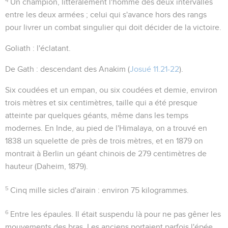
Un champion
, littéralement
l'homme des deux intervalles
entre les deux armées ; celui qui s'avance hors des rangs
pour livrer un combat singulier qui doit décider de la victoire.
Goliath
:
l'éclatant
.
De Gath
: descendant des Anakim (
Josué 11.21-22
).
Six coudées et un empan
, ou six coudées et demie, environ
trois mètres et six centimètres, taille qui a été presque
atteinte par quelques géants, même dans les temps
modernes. En Inde, au pied de l'Himalaya, on a trouvé en
1838 un squelette de près de trois mètres, et en 1879 on
montrait à Berlin un géant chinois de 279 centimètres de
hauteur (
Daheim
, 1879).
5
Cinq mille sicles d'airain
: environ 75 kilogrammes.
6
Entre les épaules
. Il était suspendu là pour ne pas gêner les
mouvements des bras. Les anciens portaient parfois l'épée