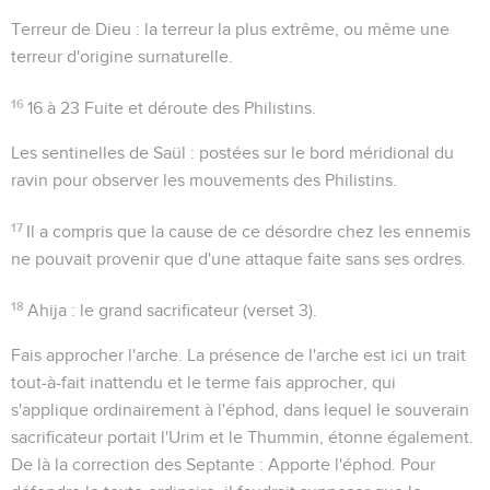
Terreur de Dieu
: la terreur la plus extrême, ou même une
terreur d'origine surnaturelle.
16
16 à 23
Fuite et déroute des Philistins.
Les sentinelles de Saül
: postées sur le bord méridional du
ravin pour observer les mouvements des Philistins.
17
Il a compris que la cause de ce désordre chez les ennemis
ne pouvait provenir que d'une attaque faite sans ses ordres.
18
Ahija
: le grand sacrificateur (verset 3).
Fais approcher l'arche
. La présence de l'arche est ici un trait
tout-à-fait inattendu et le terme
fais approcher
, qui
s'applique ordinairement à l'éphod, dans lequel le souverain
sacrificateur portait l'Urim et le Thummin, étonne également.
De là la correction des Septante :
Apporte l'éphod
. Pour