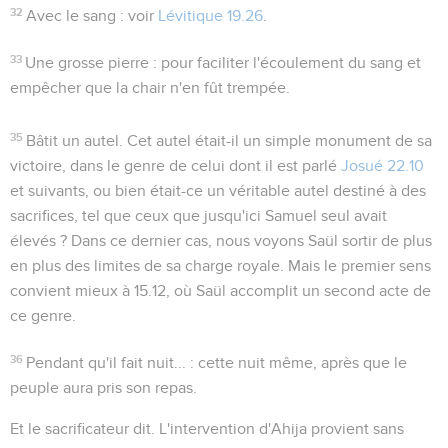
32
Avec le sang
: voir
Lévitique 19.26
.
33
Une grosse pierre
: pour faciliter l'écoulement du sang et
empêcher que la chair n'en fût trempée.
35
Bâtit un autel
. Cet autel était-il un simple monument de sa
victoire, dans le genre de celui dont il est parlé
Josué 22.10
et suivants, ou bien était-ce un véritable autel destiné à des
sacrifices, tel que ceux que jusqu'ici Samuel seul avait
élevés ? Dans ce dernier cas, nous voyons Saül sortir de plus
en plus des limites de sa charge royale. Mais le premier sens
convient mieux à
15.12
, où Saül accomplit un
second
acte de
ce genre.
36
Pendant qu'il fait nuit...
: cette nuit même, après que le
peuple aura pris son repas.
Et le sacrificateur dit
. L'intervention d'Ahija provient sans