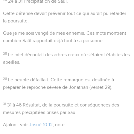
24 à 31
Précipitation de Saül.
Cette défense devait prévenir tout ce qui aurait pu retarder
la poursuite.
Que je me sois vengé de mes ennemis
. Ces mots montrent
combien Saül rapportait déjà tout à sa personne.
25
Le miel découlait des arbres creux où s'étaient établies les
abeilles.
28
Le peuple défaillait
. Cette remarque est destinée à
préparer le reproche sévère de Jonathan (verset 29).
31
31 à 46
Résultat, de la poursuite et conséquences des
mesures précipitées prises par Saül.
Ajalon
: voir
Josué 10.12
, note.