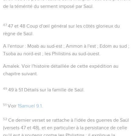
de la témérité du serment imposé par Saül.
47
47 et 48
Coup d'œil général sur les côtés glorieux du
règne de Saül.
A l'entour
: Moab au sud-est ; Ammon à l'est ; Edom au sud ;
Tsoba au nord-est ; les Philistins au sud-ouest.
Amalek
. Voir l'histoire détaillée de cette expédition au
chapitre suivant.
49
49 à 51
Détails sur la famille de Saül.
51
Voir
1Samuel 9.1
.
52
Ce dernier verset se rattache à l'idée des guerres de Saül
(versets 47 et 48), et en particulier à la persistance de celle
qu'il eut à soutenir contre les Philistins ; il explique la