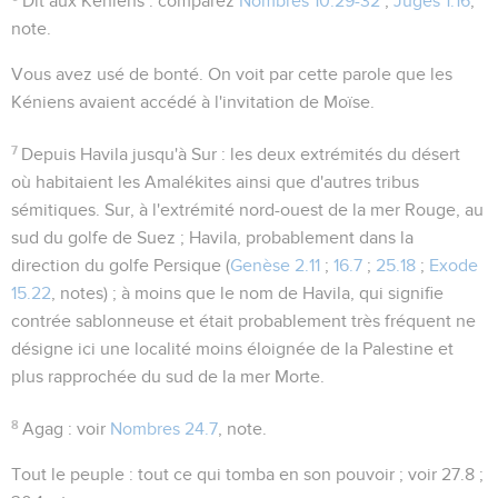
Dit aux Kéniens
: comparez
Nombres 10.29-32
;
Juges 1.16
,
note.
Vous avez usé de bonté
. On voit par cette parole que les
Kéniens avaient accédé à l'invitation de Moïse.
7
Depuis Havila jusqu'à Sur
: les deux extrémités du désert
où habitaient les Amalékites ainsi que d'autres tribus
sémitiques.
Sur
, à l'extrémité nord-ouest de la mer Rouge, au
sud du golfe de Suez ;
Havila
, probablement dans la
direction du golfe Persique (
Genèse 2.11
;
16.7
;
25.18
;
Exode
15.22
, notes) ; à moins que le nom de Havila, qui signifie
contrée sablonneuse
et était probablement très fréquent ne
désigne ici une localité moins éloignée de la Palestine et
plus rapprochée du sud de la mer Morte.
8
Agag
: voir
Nombres 24.7
, note.
Tout le peuple
: tout ce qui tomba en son pouvoir ; voir
27.8 ;