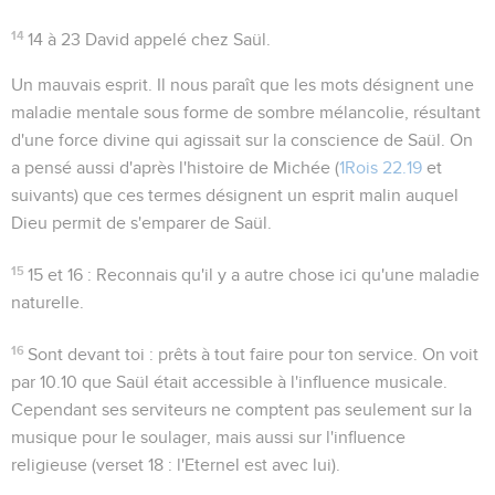
14
14 à 23
David appelé chez Saül.
Un mauvais esprit
. Il nous paraît que les mots désignent une
maladie mentale sous forme de sombre mélancolie, résultant
d'une force divine qui agissait sur la conscience de Saül. On
a pensé aussi d'après l'histoire de Michée (
1Rois 22.19
et
suivants) que ces termes désignent un esprit malin auquel
Dieu permit de s'emparer de Saül.
15
15 et 16
: Reconnais qu'il y a autre chose ici qu'une maladie
naturelle.
16
Sont devant toi
: prêts à tout faire pour ton service. On voit
par
10.10
que Saül était accessible à l'influence musicale.
Cependant ses serviteurs ne comptent pas seulement sur la
musique pour le soulager, mais aussi sur l'influence
religieuse (verset 18 :
l'Eternel est avec lui
).