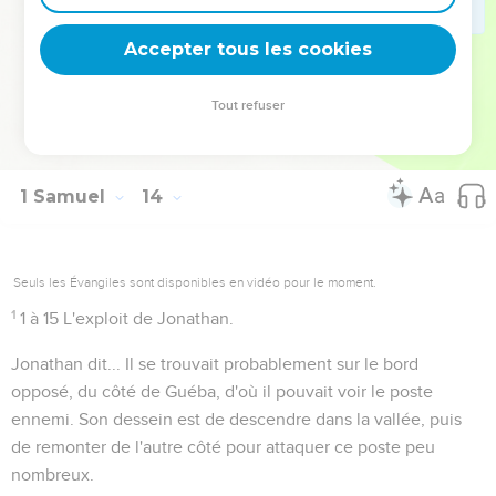
sans doute occuper celui du nord, d'où ils dominaient cette
Accepter tous les cookies
partie la plus étroite du défilé.
Tout refuser
Autres ressources sur theotex.org, contact theotex@gmail.com
1 Samuel
14
Seuls les Évangiles sont disponibles en vidéo pour le moment.
1
1 à 15
L'exploit de Jonathan.
Jonathan dit...
Il se trouvait probablement sur le bord
opposé, du côté de Guéba, d'où il pouvait voir le poste
ennemi. Son dessein est de descendre dans la vallée, puis
de remonter de l'autre côté pour attaquer ce poste peu
nombreux.