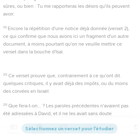
sûres, ou bien : Tu me rapporteras les désirs qu'ils peuvent
avoir.
19
Encore la répétition d'une notice déjà donnée (verset 2),
ce qui confirme que nous avons ici un fragment d'un autre
document, à moins pourtant qu'on ne veuille mettre ce
verset dans la bouche d'Isaï.
25
Ce verset prouve que, contrairement à ce qu'ont dit.
quelques critiques, il y avait déjà des impôts, ou du moins
des corvées en Israël.
26
Que fera-t-on... ?
Les paroles précédentes n'avaient pas
été adressées à David, et il ne les avait sans doute
entendues que confusément.
Contenus
Versions
Commentaires
Strong
Dictionnaire
Cet incirconcis...
Dans ces paroles vibre déjà le sentiment