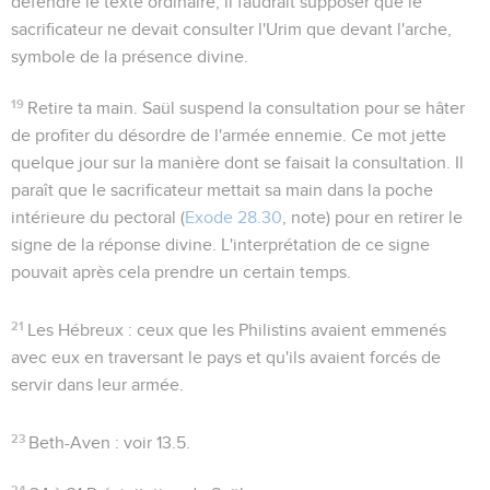
défendre le texte ordinaire, il faudrait supposer que le
sacrificateur ne devait consulter l'Urim que devant l'arche,
symbole de la présence divine.
19
Retire ta main
. Saül suspend la consultation pour se hâter
de profiter du désordre de l'armée ennemie. Ce mot jette
quelque jour sur la manière dont se faisait la consultation. Il
paraît que le sacrificateur mettait sa main dans la poche
intérieure du pectoral (
Exode 28.30
, note) pour en retirer le
signe de la réponse divine. L'interprétation de ce signe
pouvait après cela prendre un certain temps.
21
Les Hébreux
: ceux que les Philistins avaient emmenés
avec eux en traversant le pays et qu'ils avaient forcés de
servir dans leur armée.
23
Beth-Aven
: voir
13.5
.
24