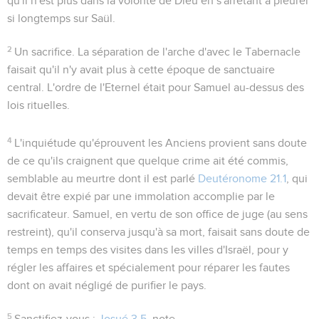
qu'il n'est plus dans la volonté de Dieu en s'arrêtant à pleurer
si longtemps sur Saül.
2
Un sacrifice
. La séparation de l'arche d'avec le Tabernacle
faisait qu'il n'y avait plus à cette époque de sanctuaire
central. L'ordre de l'Eternel était pour Samuel au-dessus des
lois rituelles.
4
L'inquiétude qu'éprouvent les Anciens provient sans doute
de ce qu'ils craignent que quelque crime ait été commis,
semblable au meurtre dont il est parlé
Deutéronome 21.1
, qui
devait être expié par une immolation accomplie par le
sacrificateur. Samuel, en vertu de son office de juge (au sens
restreint), qu'il conserva jusqu'à sa mort, faisait sans doute de
temps en temps des visites dans les villes d'Israël, pour y
régler les affaires et spécialement pour réparer les fautes
dont on avait négligé de purifier le pays.
5
Sanctifiez-vous
:
Josué 3.5
, note.