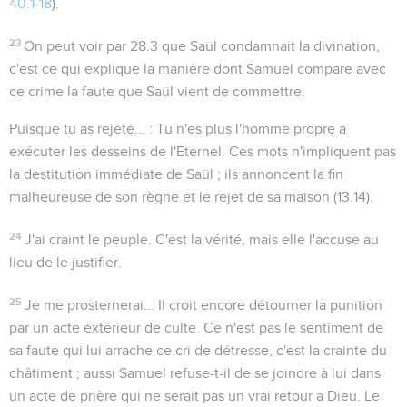
40.1-18
).
23
On peut voir par
28.3
que Saül condamnait la divination,
c'est ce qui explique la manière dont Samuel compare avec
ce crime la faute que Saül vient de commettre.
Puisque tu as rejeté...
: Tu n'es plus l'homme propre à
exécuter les desseins de l'Eternel. Ces mots n'impliquent pas
la destitution immédiate de Saül ; ils annoncent la fin
malheureuse de son règne et le rejet de sa maison (
13.14
).
24
J'ai craint le peuple
. C'est la vérité, mais elle l'accuse au
lieu de le justifier.
25
Je me prosternerai...
Il croit encore détourner la punition
par un acte extérieur de culte. Ce n'est pas le sentiment de
sa faute qui lui arrache ce cri de détresse, c'est la crainte du
châtiment ; aussi Samuel refuse-t-il de se joindre à lui dans
un acte de prière qui ne serait pas un vrai retour a Dieu. Le