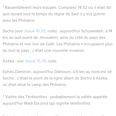
1
Rassemblèrent leurs troupes
. Comparez
14.52
où il était dit-
que durant tout le temps du règne de Saül il y eut guerre
avec les Philistins.
Socho
(voir
Josué 10.35
, note) : aujourd'hui Schuweikeh, à 14
km au sud-ouest de Jérusalem, ainsi du côté du pays des
Philistins et non loin de Gath. Les Philistins n'occupaient plus
du tout le pays ; c'était une nouvelle invasion.
Azéka
: voir
Josué 15.35
, note.
Ephès-Dammim
, aujourd'hui Damoum, à 6 km au nord-est de
Socho ; c'était le point de la ligne allant de Socho à Azéka,
où était situé le camp des Philistins.
2
Vallée des Térébinthes
: probablement la vallée appelée
aujourd'hui Wadi Ela (mot qui signifie térébinthe).
4