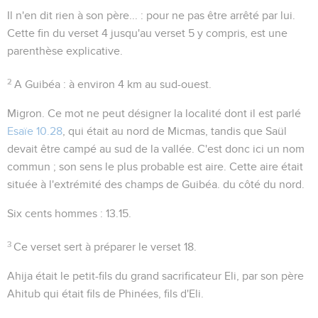
Il n'en dit rien à son père...
: pour ne pas être arrêté par lui.
Cette fin du verset 4 jusqu'au verset 5 y compris, est une
parenthèse explicative.
2
A Guibéa
: à environ 4 km au sud-ouest.
Migron
. Ce mot ne peut désigner la localité dont il est parlé
Esaïe 10.28
, qui était au nord de Micmas, tandis que Saül
devait être campé au sud de la vallée. C'est donc ici un nom
commun ; son sens le plus probable est
aire
. Cette aire était
située à l'extrémité des champs de Guibéa. du côté du nord.
Six cents hommes
:
13.15
.
3
Ce verset sert à préparer le verset 18.
Ahija
était le petit-fils du grand sacrificateur Eli, par son père
Ahitub qui était fils de Phinées, fils d'Eli.