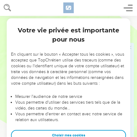
peser de plus en plus leur oppression sur Israël. On peut
demander avec quelles armes les Israélites avaient défait les
Bible annotée
Ammonites. On doit supposer qu'ils avaient uniquement les
armes des peuples barbares, arcs, javelots, frondes, lances,
Votre vie privée est importante
1 Samuel
13
massues, haches de pierre, et qu'ils n'avaient rencontré aussi
pour nous
que celles-là chez ce peuple nomade.
En cliquant sur le bouton « Accepter tous les cookies », vous
Dans la main de Saül et de Jonathan...
Ces mots préparent le
acceptez que TopChrétien utilise des traceurs (comme des
récit suivant. Jonathan n'eût pu accomplir son exploit sans
cookies ou l'identifiant unique de votre compte utilisateur) et
lance, ni épée.
traite vos données à caractère personnel (comme vos
données de navigation et les informations renseignées dans
votre compte utilisateur) dans les buts suivants :
23
Et un corps de Philistins
. Le récit recommence (après
l'explication précédente) au point où l'avait laissé le verset
Mesurer l'audience de notre service
18. L'acte audacieux de Jonathan amena une nouvelle
Vous permettre d'utiliser des services tiers tels que de la
vidéo, des cartes du monde…
invasion des Philistins qui les conduisit au cœur du pays.
Vous permettre d'entrer en contact avec notre service de
relation aux utilisateurs.
Au passage de Micmas
. Il y a dans la vallée de Subeinit un
endroit où les deux rochers opposés, l'un situé au nord,
Choisir mes cookies
l'autre au sud, sont très rapprochés. Les Philistins vinrent