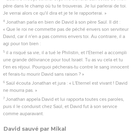
père dans le champ où tu te trouveras. Je lui parlerai de toi.
Je verrai alors ce qu'il dira et je te le rapporterai. »
4
Jonathan parla en bien de David à son père Saül. Il dit :
« Que le roi ne commette pas de péché envers son serviteur
David, car il n'en a pas commis envers toi. Au contraire, il a
agi pour ton bien :
5
il a risqué sa vie, il a tué le Philistin, et l'Eternel a accompli
une grande délivrance pour tout Israël. Tu as vu cela et tu
t'en es réjoui. Pourquoi pécherais-tu contre le sang innocent
et ferais-tu mourir David sans raison ? »
6
Saül écouta Jonathan et jura : « L'Eternel est vivant ! David
ne mourra pas. »
7
Jonathan appela David et lui rapporta toutes ces paroles,
puis il le conduisit chez Saül, et David fut à son service
comme auparavant.
David sauvé par Mikal