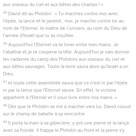
aux oiseaux du ciel et aux bêtes des champs ! »
45
David dit au Philistin : « Tu marches contre moi avec
l'épée, la lance et le javelot ; moi, je marche contre toi au
nom de l'Eternel, le maître de l’univers, au nom du Dieu de
l'armée d'Israël que tu as insultée.
46
Aujourd'hui l'Eternel va te livrer entre mes mains. Je
t'abattrai et je te couperai la tête. Aujourd'hui je vais donner
les cadavres du camp des Philistins aux oiseaux du ciel et
aux bêtes sauvages. Toute la terre saura alors qu'Israël a un
Dieu,
47
et toute cette assemblée saura que ce n'est ni par l'épée
ni par la lance que l'Eternel sauve. En effet, la victoire
appartient à l'Eternel et il vous livre entre nos mains. »
48
Dès que le Philistin se mit à marcher vers lui, David courut
sur le champ de bataille à sa rencontre.
49
Il porta la main à sa gibecière, y prit une pierre et la lança
avec sa fronde. Il frappa le Philistin au front et la pierre s'y