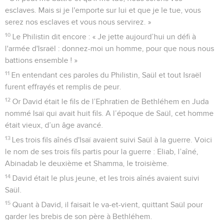
esclaves. Mais si je l'emporte sur lui et que je le tue, vous
serez nos esclaves et vous nous servirez. »
10
Le Philistin dit encore : « Je jette aujourd’hui un défi à
l'armée d'Israël : donnez-moi un homme, pour que nous nous
battions ensemble ! »
11
En entendant ces paroles du Philistin, Saül et tout Israël
furent effrayés et remplis de peur.
12
Or David était le fils de l’Ephratien de Bethléhem en Juda
nommé Isaï qui avait huit fils. A l’époque de Saül, cet homme
était vieux, d’un âge avancé.
13
Les trois fils aînés d'Isaï avaient suivi Saül à la guerre. Voici
le nom de ses trois fils partis pour la guerre : Eliab, l’aîné,
Abinadab le deuxième et Shamma, le troisième.
14
David était le plus jeune, et les trois aînés avaient suivi
Saül.
15
Quant à David, il faisait le va-et-vient, quittant Saül pour
garder les brebis de son père à Bethléhem.