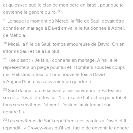
et qu'est-ce que le clan de mon père en Israël, pour que je
devienne le gendre du roi ? »
19
Lorsque le moment où Mérab, la fille de Saül, devait être
donnée en mariage à David arriva, elle fut donnée à Adriel,
de Mehola.
20
Mical, la fille de Saül, tomba amoureuse de David. On en
informa Saül et cela lui plut.
21
Il se disait : « Je la lui donnerai en mariage. Ainsi, elle
représentera un piège pour lui et il tombera sous les coups
des Philistins. » Saül dit une nouvelle fois à David :
« Aujourd'hui tu vas devenir mon gendre. »
22
Saül donna l’ordre suivant à ses serviteurs : « Parlez en
secret à David et dites-lui : ‘Le roi a de l’affection pour toi et
tous ses serviteurs t'aiment. Deviens maintenant son
gendre !’ »
23
Les serviteurs de Saül répétèrent ces paroles à David et il
répondit : « Croyez-vous qu'il soit facile de devenir le gendre