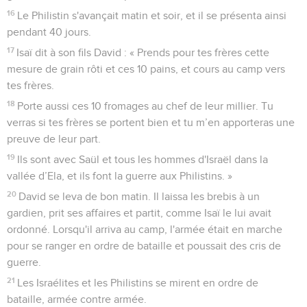
16
Le Philistin s'avançait matin et soir, et il se présenta ainsi
pendant 40 jours.
17
Isaï dit à son fils David : « Prends pour tes frères cette
mesure de grain rôti et ces 10 pains, et cours au camp vers
tes frères.
18
Porte aussi ces 10 fromages au chef de leur millier. Tu
verras si tes frères se portent bien et tu m’en apporteras une
preuve de leur part.
19
Ils sont avec Saül et tous les hommes d'Israël dans la
vallée d’Ela, et ils font la guerre aux Philistins. »
20
David se leva de bon matin. Il laissa les brebis à un
gardien, prit ses affaires et partit, comme Isaï le lui avait
ordonné. Lorsqu'il arriva au camp, l'armée était en marche
pour se ranger en ordre de bataille et poussait des cris de
guerre.
21
Les Israélites et les Philistins se mirent en ordre de
bataille, armée contre armée.