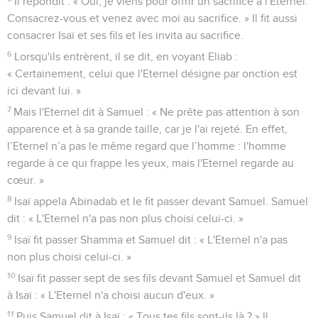
Il répondit : « Oui, je viens pour offrir un sacrifice à l'Eternel.
Consacrez-vous et venez avec moi au sacrifice. » Il fit aussi
consacrer Isaï et ses fils et les invita au sacrifice.
6
Lorsqu'ils entrèrent, il se dit, en voyant Eliab :
« Certainement, celui que l'Eternel désigne par onction est
ici devant lui. »
7
Mais l'Eternel dit à Samuel : « Ne prête pas attention à son
apparence et à sa grande taille, car je l'ai rejeté. En effet,
l’Eternel n’a pas le même regard que l’homme : l'homme
regarde à ce qui frappe les yeux, mais l'Eternel regarde au
cœur. »
8
Isaï appela Abinadab et le fit passer devant Samuel. Samuel
dit : « L'Eternel n'a pas non plus choisi celui-ci. »
9
Isaï fit passer Shamma et Samuel dit : « L'Eternel n'a pas
non plus choisi celui-ci. »
10
Isaï fit passer sept de ses fils devant Samuel et Samuel dit
à Isaï : « L'Eternel n'a choisi aucun d'eux. »
11
Puis Samuel dit à Isaï : « Tous tes fils sont-ils là ? » Il