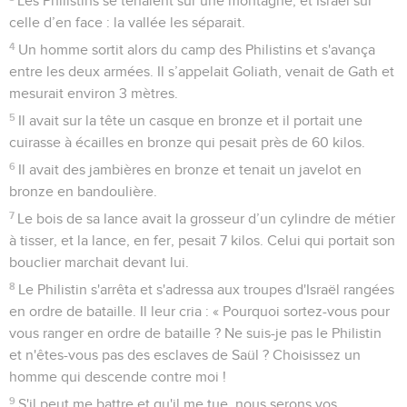
Les Philistins se tenaient sur une montagne, et Israël sur
celle d’en face : la vallée les séparait.
4
Un homme sortit alors du camp des Philistins et s'avança
entre les deux armées. Il s’appelait Goliath, venait de Gath et
mesurait environ 3 mètres.
5
Il avait sur la tête un casque en bronze et il portait une
cuirasse à écailles en bronze qui pesait près de 60 kilos.
6
Il avait des jambières en bronze et tenait un javelot en
bronze en bandoulière.
7
Le bois de sa lance avait la grosseur d’un cylindre de métier
à tisser, et la lance, en fer, pesait 7 kilos. Celui qui portait son
bouclier marchait devant lui.
8
Le Philistin s'arrêta et s'adressa aux troupes d'Israël rangées
en ordre de bataille. Il leur cria : « Pourquoi sortez-vous pour
vous ranger en ordre de bataille ? Ne suis-je pas le Philistin
et n'êtes-vous pas des esclaves de Saül ? Choisissez un
homme qui descende contre moi !
9
S'il peut me battre et qu'il me tue, nous serons vos