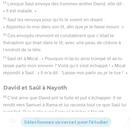
14
Lorsque Saül envoya des hommes arrêter David, elle dit :
« Il est malade. »
15
Saül les renvoya pour qu'ils le voient en disant :
« Apportez-le-moi dans son lit, afin que je le fasse mourir. »
16
Ces envoyés revinrent et constatèrent que c’était le
théraphim qui était dans le lit, avec une peau de chèvre à
l’endroit de la tête.
17
Saül dit à Mical : « Pourquoi m'as-tu ainsi trompé et as-tu
laissé partir mon ennemi ? Voilà qu’il s'est échappé ! » Mical
répondit à Saül : « Il m'a dit : ‘Laisse-moi partir ou je te tue !’ »
David et Saül à Nayoth
18
C'est ainsi que David prit la fuite et put s’échapper. Il se
rendit vers Samuel à Rama et lui raconta tout ce que Saül lui
avait fait. Puis il alla avec Samuel habiter à Najoth.
19
On le rapporta à Saül en disant : « David se trouve à
Contenus
Versions
Commentaires
Strong
Dictionnaire
Najoth, près de Rama. »