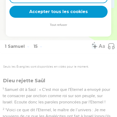
était le fils de Ner, l’oncle de Saül.
51
Kis, le père de Saül, et Ner, le père d'Abner, étaient les fils
Accepter tous les cookies
d'Abiel.
52
Pendant toute la vie de Saül, il y eut une guerre acharnée
Tout refuser
contre les Philistins. Dès que Saül apercevait un homme fort
et vaillant, il le prenait à son service.
1 Samuel
15
Seuls les Évangiles sont disponibles en vidéo pour le moment.
Dieu rejette Saül
1
Samuel dit à Saül : « C'est moi que l'Eternel a envoyé pour
te consacrer par onction comme roi sur son peuple, sur
Israël. Ecoute donc les paroles prononcées par l'Eternel !
2
‘Voici ce que dit l'Eternel, le maître de l’univers : Je me
souviens de ce que les Amalécites ont fait à Israël lorsqu'ils