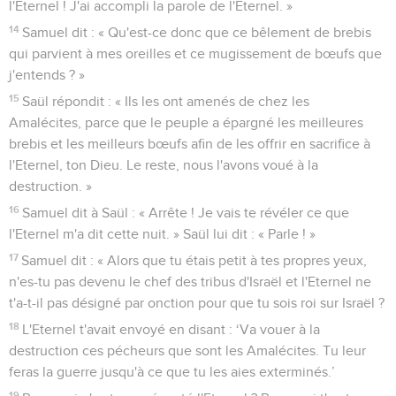
l'Eternel ! J'ai accompli la parole de l'Eternel. »
14
Samuel dit : « Qu'est-ce donc que ce bêlement de brebis
qui parvient à mes oreilles et ce mugissement de bœufs que
j'entends ? »
15
Saül répondit : « Ils les ont amenés de chez les
Amalécites, parce que le peuple a épargné les meilleures
brebis et les meilleurs bœufs afin de les offrir en sacrifice à
l'Eternel, ton Dieu. Le reste, nous l'avons voué à la
destruction. »
16
Samuel dit à Saül : « Arrête ! Je vais te révéler ce que
l'Eternel m'a dit cette nuit. » Saül lui dit : « Parle ! »
17
Samuel dit : « Alors que tu étais petit à tes propres yeux,
n'es-tu pas devenu le chef des tribus d'Israël et l'Eternel ne
t'a-t-il pas désigné par onction pour que tu sois roi sur Israël ?
18
L'Eternel t'avait envoyé en disant : ‘Va vouer à la
destruction ces pécheurs que sont les Amalécites. Tu leur
feras la guerre jusqu'à ce que tu les aies exterminés.’
19