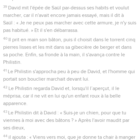
39
David mit l'épée de Saül par-dessus ses habits et voulut
marcher, car il n'avait encore jamais essayé, mais il dit à
Saül : « Je ne peux pas marcher avec cette armure, je n'y suis
pas habitué. » Et il s'en débarrassa.
40
Il prit en main son bâton, puis il choisit dans le torrent cinq
pierres lisses et les mit dans sa gibecière de berger et dans
sa poche. Enfin, sa fronde à la main, il s'avança contre le
Philistin.
41
Le Philistin s'approcha peu à peu de David, et l'homme qui
portait son bouclier marchait devant lui.
42
Le Philistin regarda David et, lorsqu'il l’aperçut, il le
méprisa, car il ne vit en lui qu'un enfant roux à la belle
apparence.
43
Le Philistin dit à David : « Suis-je un chien, pour que tu
viennes à moi avec des bâtons ? » Après l'avoir maudit par
ses dieux,
44
il ajouta : « Viens vers moi, que je donne ta chair à manger