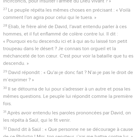
incirconcis, pour insulter l'armée du Dieu vivant ? »
27
Le peuple répéta les mêmes choses en précisant : « Voilà
comment l'on agira pour celui qui le tuera. »
28
Eliab, le frère aîné de David, l'avait entendu parler à ces
hommes, et il fut enflammé de colère contre lui. Il dit :
« Pourquoi es-tu descendu ici et à qui as-tu laissé ton petit
troupeau dans le désert ? Je connais ton orgueil et la
méchanceté de ton cœur. C'est pour voir la bataille que tu es
descendu. »
29
David répondit : « Qu'ai-je donc fait ? N’ai-je pas le droit de
m’exprimer ? »
30
Il se détourna de lui pour s'adresser à un autre et posa les
mêmes questions. Le peuple lui répondit comme la première
fois.
31
Après avoir entendu les paroles prononcées par David, on
les répéta à Saül, qui le fit venir.
32
David dit à Saül : « Que personne ne se décourage à cause
de ce Philistin ! Moi, ton serviteur, j’irai me battre contre lui. »