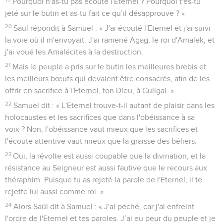
Pourquoi n'as-tu pas écouté l'Eternel ? Pourquoi t'es-tu
jeté sur le butin et as-tu fait ce qu’il désapprouve ? »
20
Saül répondit à Samuel : « J'ai écouté l'Eternel et j'ai suivi
la voie où il m'envoyait. J'ai ramené Agag, le roi d'Amalek, et
j'ai voué les Amalécites à la destruction.
21
Mais le peuple a pris sur le butin les meilleures brebis et
les meilleurs bœufs qui devaient être consacrés, afin de les
offrir en sacrifice à l'Eternel, ton Dieu, à Guilgal. »
22
Samuel dit : « L'Eternel trouve-t-il autant de plaisir dans les
holocaustes et les sacrifices que dans l'obéissance à sa
voix ? Non, l'obéissance vaut mieux que les sacrifices et
l'écoute attentive vaut mieux que la graisse des béliers.
23
Oui, la révolte est aussi coupable que la divination, et la
résistance au Seigneur est aussi fautive que le recours aux
théraphim. Puisque tu as rejeté la parole de l'Eternel, il te
rejette lui aussi comme roi. »
24
Alors Saül dit à Samuel : « J'ai péché, car j'ai enfreint
l'ordre de l'Eternel et tes paroles. J’ai eu peur du peuple et je