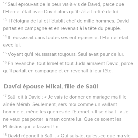
12
Saül éprouvait de la peur vis-à-vis de David, parce que
l'Eternel était avec David alors qu’il s'était retiré de lui.
13
Il l'éloigna de lui et l'établit chef de mille hommes. David
partait en campagne et en revenait à la tête du peuple.
14
Il réussissait dans toutes ses entreprises et l'Eternel était
avec lui.
15
Voyant qu'il réussissait toujours, Saül avait peur de lui.
16
En revanche, tout Israël et tout Juda aimaient David, parce
qu'il partait en campagne et en revenait à leur tête.
David épouse Mikal, fille de Saül
17
Saül dit à David : « Je vais te donner en mariage ma fille
aînée Mérab. Seulement, sers-moi comme un vaillant
homme et mène les guerres de l'Eternel. » Il se disait : « Je
ne veux pas porter la main contre lui. Que ce soient les
Philistins qui le fassent ! »
18
David répondit à Saül : « Qui suis-je, qu'est-ce que ma vie