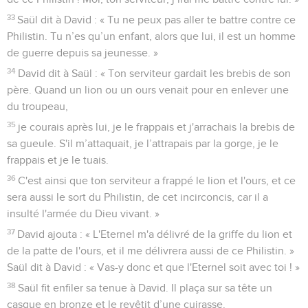
33
Saül dit à David : « Tu ne peux pas aller te battre contre ce
Philistin. Tu n’es qu’un enfant, alors que lui, il est un homme
de guerre depuis sa jeunesse. »
34
David dit à Saül : « Ton serviteur gardait les brebis de son
père. Quand un lion ou un ours venait pour en enlever une
du troupeau,
35
je courais après lui, je le frappais et j'arrachais la brebis de
sa gueule. S'il m’attaquait, je l’attrapais par la gorge, je le
frappais et je le tuais.
36
C'est ainsi que ton serviteur a frappé le lion et l'ours, et ce
sera aussi le sort du Philistin, de cet incirconcis, car il a
insulté l'armée du Dieu vivant. »
37
David ajouta : « L'Eternel m'a délivré de la griffe du lion et
de la patte de l'ours, et il me délivrera aussi de ce Philistin. »
Saül dit à David : « Vas-y donc et que l'Eternel soit avec toi ! »
38
Saül fit enfiler sa tenue à David. Il plaça sur sa tête un
casque en bronze et le revêtit d’une cuirasse.