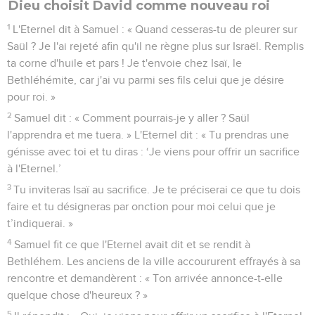
Dieu choisit David comme nouveau roi
1
L'Eternel dit à Samuel : « Quand cesseras-tu de pleurer sur
Saül ? Je l'ai rejeté afin qu'il ne règne plus sur Israël. Remplis
ta corne d'huile et pars ! Je t'envoie chez Isaï, le
Bethléhémite, car j'ai vu parmi ses fils celui que je désire
pour roi. »
2
Samuel dit : « Comment pourrais-je y aller ? Saül
l'apprendra et me tuera. » L'Eternel dit : « Tu prendras une
génisse avec toi et tu diras : ‘Je viens pour offrir un sacrifice
à l'Eternel.’
3
Tu inviteras Isaï au sacrifice. Je te préciserai ce que tu dois
faire et tu désigneras par onction pour moi celui que je
t’indiquerai. »
4
Samuel fit ce que l'Eternel avait dit et se rendit à
Bethléhem. Les anciens de la ville accoururent effrayés à sa
rencontre et demandèrent : « Ton arrivée annonce-t-elle
quelque chose d'heureux ? »
5