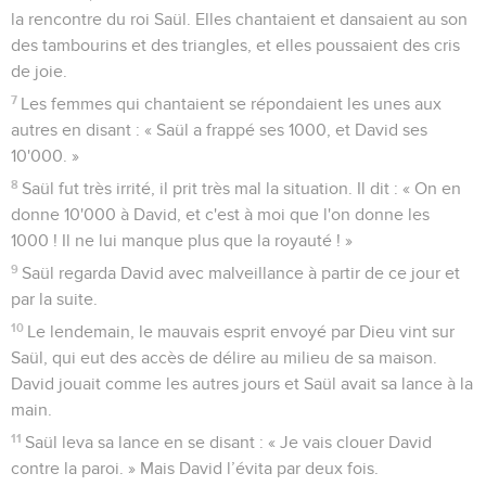
la rencontre du roi Saül. Elles chantaient et dansaient au son
des tambourins et des triangles, et elles poussaient des cris
de joie.
7
Les femmes qui chantaient se répondaient les unes aux
autres en disant : « Saül a frappé ses 1000, et David ses
10'000. »
8
Saül fut très irrité, il prit très mal la situation. Il dit : « On en
donne 10'000 à David, et c'est à moi que l'on donne les
1000 ! Il ne lui manque plus que la royauté ! »
9
Saül regarda David avec malveillance à partir de ce jour et
par la suite.
10
Le lendemain, le mauvais esprit envoyé par Dieu vint sur
Saül, qui eut des accès de délire au milieu de sa maison.
David jouait comme les autres jours et Saül avait sa lance à la
main.
11
Saül leva sa lance en se disant : « Je vais clouer David
contre la paroi. » Mais David l’évita par deux fois.