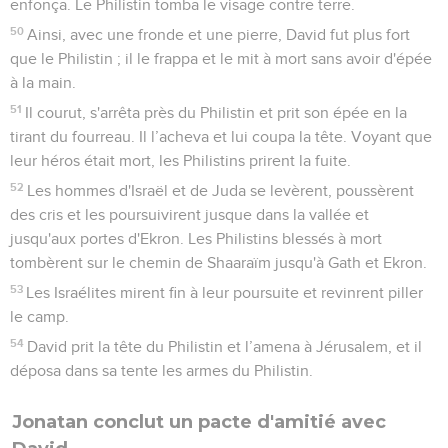
enfonça. Le Philistin tomba le visage contre terre.
50
Ainsi, avec une fronde et une pierre, David fut plus fort
que le Philistin ; il le frappa et le mit à mort sans avoir d'épée
à la main.
51
Il courut, s'arrêta près du Philistin et prit son épée en la
tirant du fourreau. Il l’acheva et lui coupa la tête. Voyant que
leur héros était mort, les Philistins prirent la fuite.
52
Les hommes d'Israël et de Juda se levèrent, poussèrent
des cris et les poursuivirent jusque dans la vallée et
jusqu'aux portes d'Ekron. Les Philistins blessés à mort
tombèrent sur le chemin de Shaaraïm jusqu'à Gath et Ekron.
53
Les Israélites mirent fin à leur poursuite et revinrent piller
le camp.
54
David prit la tête du Philistin et l’amena à Jérusalem, et il
déposa dans sa tente les armes du Philistin.
Jonatan conclut un pacte d'amitié avec