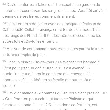
22
David confia les affaires qu'il transportait au gardien du
matériel et courut vers les rangs de l'armée. Aussitôt arrivé, il
demanda à ses frères comment ils allaient.
23
Il était en train de parler avec eux lorsque le Philistin de
Gath appelé Goliath s'avança entre les deux armées, hors
des rangs des Philistins. Il tint les mêmes discours que les
autres fois et David les entendit.
24
A la vue de cet homme, tous les Israélites prirent la fuite
et furent remplis de peur.
25
Chacun disait : « Avez-vous vu s'avancer cet homme ?
C'est pour jeter un défi à Israël qu'il s'est avancé ! Si
quelqu'un le tue, le roi le comblera de richesses, il lui
donnera sa fille et libérera sa famille de tout impôt en
Israël. »
26
David demanda aux hommes qui se trouvaient près de lui :
« Que fera-t-on pour celui qui tuera ce Philistin et qui
écartera la honte d’Israël ? Qui est donc ce Philistin, cet