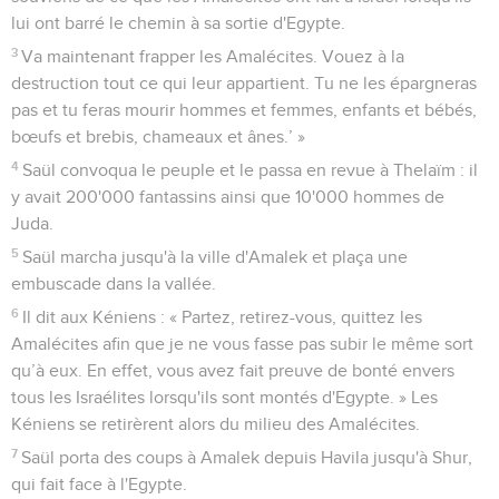
lui ont barré le chemin à sa sortie d'Egypte.
3
Va maintenant frapper les Amalécites. Vouez à la
destruction tout ce qui leur appartient. Tu ne les épargneras
pas et tu feras mourir hommes et femmes, enfants et bébés,
bœufs et brebis, chameaux et ânes.’ »
4
Saül convoqua le peuple et le passa en revue à Thelaïm : il
y avait 200'000 fantassins ainsi que 10'000 hommes de
Juda.
5
Saül marcha jusqu'à la ville d'Amalek et plaça une
embuscade dans la vallée.
6
Il dit aux Kéniens : « Partez, retirez-vous, quittez les
Amalécites afin que je ne vous fasse pas subir le même sort
qu’à eux. En effet, vous avez fait preuve de bonté envers
tous les Israélites lorsqu'ils sont montés d'Egypte. » Les
Kéniens se retirèrent alors du milieu des Amalécites.
7
Saül porta des coups à Amalek depuis Havila jusqu'à Shur,
qui fait face à l'Egypte.