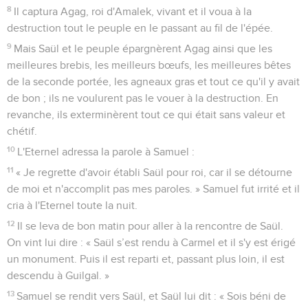
8
Il captura Agag, roi d'Amalek, vivant et il voua à la
destruction tout le peuple en le passant au fil de l'épée.
9
Mais Saül et le peuple épargnèrent Agag ainsi que les
meilleures brebis, les meilleurs bœufs, les meilleures bêtes
de la seconde portée, les agneaux gras et tout ce qu'il y avait
de bon ; ils ne voulurent pas le vouer à la destruction. En
revanche, ils exterminèrent tout ce qui était sans valeur et
chétif.
10
L'Eternel adressa la parole à Samuel :
11
« Je regrette d'avoir établi Saül pour roi, car il se détourne
de moi et n'accomplit pas mes paroles. » Samuel fut irrité et il
cria à l'Eternel toute la nuit.
12
Il se leva de bon matin pour aller à la rencontre de Saül.
On vint lui dire : « Saül s’est rendu à Carmel et il s'y est érigé
un monument. Puis il est reparti et, passant plus loin, il est
descendu à Guilgal. »
13
Samuel se rendit vers Saül, et Saül lui dit : « Sois béni de