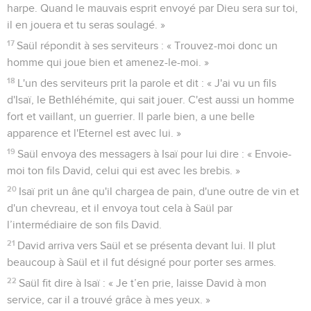
harpe. Quand le mauvais esprit envoyé par Dieu sera sur toi,
il en jouera et tu seras soulagé. »
17
Saül répondit à ses serviteurs : « Trouvez-moi donc un
homme qui joue bien et amenez-le-moi. »
18
L'un des serviteurs prit la parole et dit : « J'ai vu un fils
d'Isaï, le Bethléhémite, qui sait jouer. C'est aussi un homme
fort et vaillant, un guerrier. Il parle bien, a une belle
apparence et l'Eternel est avec lui. »
19
Saül envoya des messagers à Isaï pour lui dire : « Envoie-
moi ton fils David, celui qui est avec les brebis. »
20
Isaï prit un âne qu'il chargea de pain, d'une outre de vin et
d'un chevreau, et il envoya tout cela à Saül par
l’intermédiaire de son fils David.
21
David arriva vers Saül et se présenta devant lui. Il plut
beaucoup à Saül et il fut désigné pour porter ses armes.
22
Saül fit dire à Isaï : « Je t’en prie, laisse David à mon
service, car il a trouvé grâce à mes yeux. »