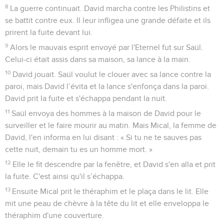
8
La guerre continuait. David marcha contre les Philistins et
se battit contre eux. Il leur infligea une grande défaite et ils
prirent la fuite devant lui.
9
Alors le mauvais esprit envoyé par l'Eternel fut sur Saül.
Celui-ci était assis dans sa maison, sa lance à la main.
10
David jouait. Saül voulut le clouer avec sa lance contre la
paroi, mais David l’évita et la lance s'enfonça dans la paroi.
David prit la fuite et s'échappa pendant la nuit.
11
Saül envoya des hommes à la maison de David pour le
surveiller et le faire mourir au matin. Mais Mical, la femme de
David, l'en informa en lui disant : « Si tu ne te sauves pas
cette nuit, demain tu es un homme mort. »
12
Elle le fit descendre par la fenêtre, et David s'en alla et prit
la fuite. C'est ainsi qu'il s’échappa.
13
Ensuite Mical prit le théraphim et le plaça dans le lit. Elle
mit une peau de chèvre à la tête du lit et elle enveloppa le
théraphim d'une couverture.