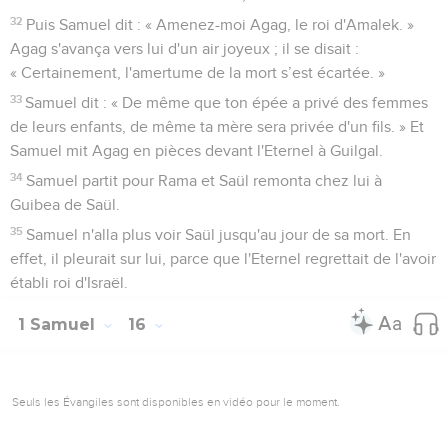
32
Puis Samuel dit : « Amenez-moi Agag, le roi d'Amalek. »
Agag s'avança vers lui d'un air joyeux ; il se disait :
« Certainement, l'amertume de la mort s’est écartée. »
33
Samuel dit : « De même que ton épée a privé des femmes
de leurs enfants, de même ta mère sera privée d'un fils. » Et
Samuel mit Agag en pièces devant l'Eternel à Guilgal.
34
Samuel partit pour Rama et Saül remonta chez lui à
Guibea de Saül.
35
Samuel n'alla plus voir Saül jusqu'au jour de sa mort. En
effet, il pleurait sur lui, parce que l'Eternel regrettait de l'avoir
établi roi d'Israël.
1 Samuel
16
Seuls les Évangiles sont disponibles en vidéo pour le moment.