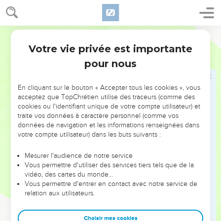
tombera à terre, car c'est avec Dieu qu'il a agi aujourd’hui. »
Ainsi, le peuple sauva Jonathan et il ne mourut pas.
46
Saül cessa de poursuivre les Philistins et ceux-ci partirent
Segond 21
chez eux.
Votre vie privée est importante
1 Samuel
14
pour nous
Les victoires de Saül. Sa famille
47
Après avoir pris possession de la royauté sur Israël, Saül fit
En cliquant sur le bouton « Accepter tous les cookies », vous
de tous côtés la guerre à tous ses ennemis : aux Moabites,
acceptez que TopChrétien utilise des traceurs (comme des
cookies ou l'identifiant unique de votre compte utilisateur) et
aux Ammonites, aux Edomites, aux rois de Tsoba et aux
traite vos données à caractère personnel (comme vos
Philistins ; et partout où il se tournait, il était vainqueur.
données de navigation et les informations renseignées dans
48
Il montra sa force, battit Amalek et délivra Israël de
votre compte utilisateur) dans les buts suivants :
l’oppression de ceux qui le pillaient.
Mesurer l'audience de notre service
49
Les fils de Saül étaient Jonathan, Jishvi et Malkishua.
Vous permettre d'utiliser des services tiers tels que de la
L’aînée de ses deux filles s'appelait Mérab, et la plus jeune
vidéo, des cartes du monde…
Vous permettre d'entrer en contact avec notre service de
Mical.
relation aux utilisateurs.
50
La femme de Saül s’appelait Achinoam ; elle était la fille
d'Achimaats. Le chef de son armée avait pour nom Abner ; il
Choisir mes cookies