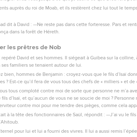
nts auprès du roi de Moab, et ils restèrent chez lui tout le tem
ad dit à David : —Ne reste pas dans cette forteresse. Pars et ren
onça dans la forêt de Héreth.
er les prêtres de Nob
t repéré David et ses hommes. Il siégeait à Guibea sur la colline, 
 ses familiers se tenaient autour de lui.
tez bien, hommes de Benjamin : croyez-vous que le fils d’Isaï do
 ? Est-ce qu’il fera de vous tous des chefs de « milliers » et de 
ous tous comploté contre moi de sorte que personne ne m’a aver
 fils d’Isaï, et qu’aucun de vous ne se soucie de moi ? Personn
erviteur contre moi pour me tendre des pièges, comme cela appa
it à la tête des fonctionnaires de Saül, répondit : —J’ai vu le fils 
d’Ahitoub.
ternel pour lui et lui a fourni des vivres. Il lui a aussi remis l’épée