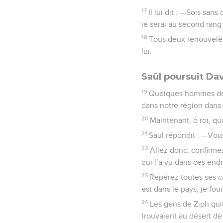
17
Il lui dit : —Sois sans
je serai au second rang 
18
Tous deux renouvelère
lui.
Saül poursuit Da
19
Quelques hommes de Z
dans notre région dans 
20
Maintenant, ô roi, qu
21
Saül répondit : —Vous
22
Allez donc, confirm
qui l’a vu dans ces endro
23
Repérez toutes ses ca
est dans le pays, je fou
24
Les gens de Ziph quit
trouvaient au désert de