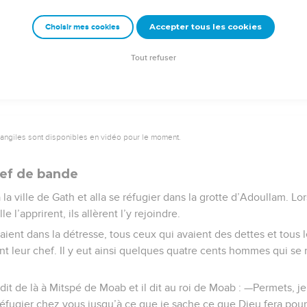
i ? Il n’est pas question qu’il mette les pieds dans ma maison !
Accepter tous les cookies
Choisir mes cookies
Semeur Copyright © 1992, 1999 by Biblica, Inc.® Used by permission. All rights reserv
Tout refuser
vangiles sont disponibles en vidéo pour le moment.
hef de bande
la ville de Gath et alla se réfugier dans la grotte d’Adoullam. Lo
 l’apprirent, ils allèrent l’y rejoindre.
taient dans la détresse, tous ceux qui avaient des dettes et tous
devint leur chef. Il y eut ainsi quelques quatre cents hommes qui s
ndit de là à Mitspé de Moab et il dit au roi de Moab : —Permets, je
éfugier chez vous jusqu’à ce que je sache ce que Dieu fera pour