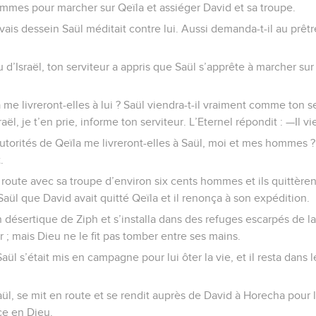
hommes pour marcher sur Qeïla et assiéger David et sa troupe.
ais dessein Saül méditait contre lui. Aussi demanda-t-il au prêtr
eu d’Israël, ton serviteur a appris que Saül s’apprête à marcher sur
 me livreront-elles à lui ? Saül viendra-t-il vraiment comme ton s
raël, je t’en prie, informe ton serviteur. L’Eternel répondit : —Il vi
utorités de Qeïla me livreront-elles à Saül, moi et mes hommes ?
.
 route avec sa troupe d’environ six cents hommes et ils quittère
Saül que David avait quitté Qeïla et il renonça à son expédition.
 désertique de Ziph et s’installa dans des refuges escarpés de l
r ; mais Dieu ne le fit pas tomber entre ses mains.
ül s’était mis en campagne pour lui ôter la vie, et il resta dans 
Saül, se mit en route et se rendit auprès de David à Horecha pour
ce en Dieu.