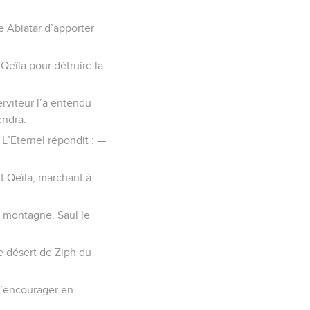
e Abiatar d’apporter
 Qeïla pour détruire la
erviteur l’a entendu
endra.
 L’Eternel répondit : —
nt Qeïla, marchant à
a montagne. Saül le
le désert de Ziph du
 l’encourager en