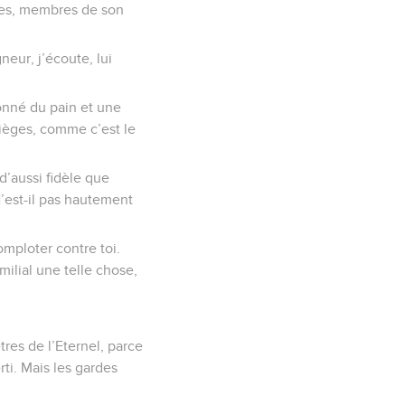
tres, membres de son
neur, j’écoute, lui
donné du pain et une
pièges, comme c’est le
d’aussi fidèle que
N’est-il pas hautement
comploter contre toi.
ilial une telle chose,
tres de l’Eternel, parce
rti. Mais les gardes