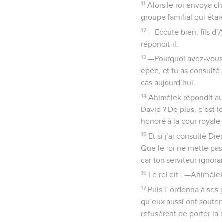
11
Alors le roi envoya c
groupe familial qui étai
12
—Ecoute bien, fils d’A
répondit-il.
13
—Pourquoi avez-vous co
épée, et tu as consulté
cas aujourd’hui.
14
Ahimélek répondit au 
David ? De plus, c’est l
honoré à la cour royale
15
Et si j’ai consulté Di
Que le roi ne mette pa
car ton serviteur ignora
16
Le roi dit : —Ahimélek
17
Puis il ordonna à ses 
qu’eux aussi ont soutenu
refusèrent de porter la 