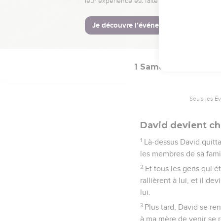
extravagances devant mo
La Bible Du 
1 Samuel
22
Seuls les É
David devient c
1
Là-dessus David quitta 
les membres de sa famille
2
Et tous les gens qui é
rallièrent à lui, et il 
lui.
3
Plus tard, David se re
à ma mère de venir se r