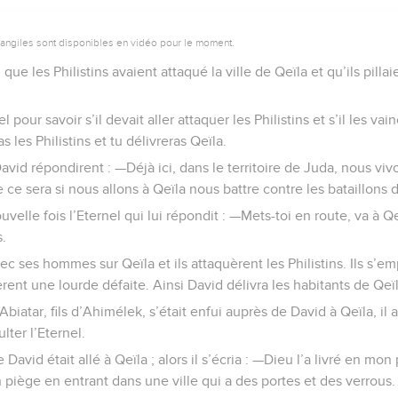
vangiles sont disponibles en vidéo pour le moment.
que les Philistins avaient attaqué la ville de Qeïla et qu’ils pillai
 pour savoir s’il devait aller attaquer les Philistins et s’il les vain
s les Philistins et tu délivreras Qeïla.
vid répondirent : —Déjà ici, dans le territoire de Juda, nous v
e ce sera si nous allons à Qeïla nous battre contre les bataillons d
velle fois l’Eternel qui lui répondit : —Mets-toi en route, va à Qe
s.
 ses hommes sur Qeïla et ils attaquèrent les Philistins. Ils s’em
èrent une lourde défaite. Ainsi David délivra les habitants de Qeïl
Abiatar, fils d’Ahimélek, s’était enfui auprès de David à Qeïla, il
lter l’Eternel.
 David était allé à Qeïla ; alors il s’écria : —Dieu l’a livré en mon p
iège en entrant dans une ville qui a des portes et des verrous.