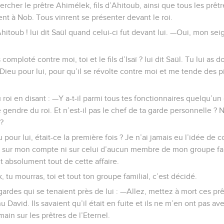
hercher le prêtre Ahimélek, fils d’Ahitoub, ainsi que tous les prê
ent à Nob. Tous vinrent se présenter devant le roi.
hitoub ! lui dit Saül quand celui-ci fut devant lui. —Oui, mon seig
mploté contre moi, toi et le fils d’Isaï ? lui dit Saül. Tu lui as 
 Dieu pour lui, pour qu’il se révolte contre moi et me tende des 
roi en disant : —Y a-t-il parmi tous tes fonctionnaires quelqu’un 
e gendre du roi. Et n’est-il pas le chef de ta garde personnelle ? 
 ?
eu pour lui, était-ce la première fois ? Je n’ai jamais eu l’idée de 
s sur mon compte ni sur celui d’aucun membre de mon groupe fam
it absolument tout de cette affaire.
, tu mourras, toi et tout ton groupe familial, c’est décidé.
gardes qui se tenaient près de lui : —Allez, mettez à mort ces prê
 David. Ils savaient qu’il était en fuite et ils ne m’en ont pas ave
main sur les prêtres de l’Eternel.