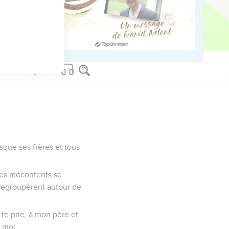
ed worldwide.
rsque ses frères et tous
 les mécontents se
e regroupèrent autour de
 te prie, à mon père et
 moi.