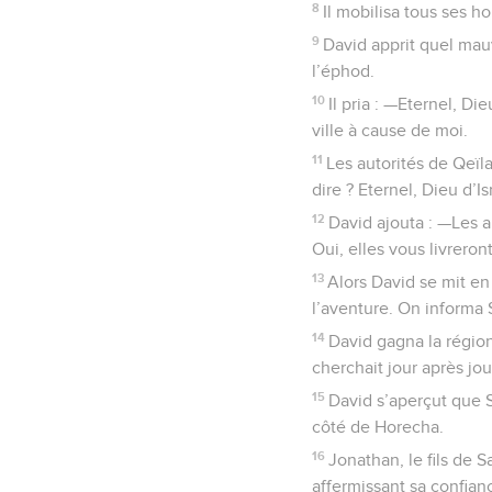
8
Il mobilisa tous ses 
9
David apprit quel mauv
l’éphod.
10
Il pria : —Eternel, Di
ville à cause de moi.
11
Les autorités de Qeïla
dire ? Eternel, Dieu d’Is
12
David ajouta : —Les a
Oui, elles vous livreront
13
Alors David se mit en
l’aventure. On informa 
14
David gagna la région
cherchait jour après jou
15
David s’aperçut que Sa
côté de Horecha.
16
Jonathan, le fils de 
affermissant sa confian