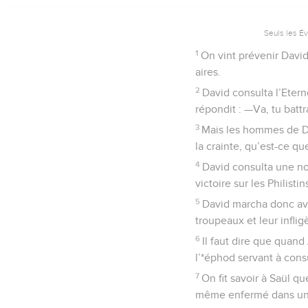
Seuls les É
1
On vint prévenir David 
aires.
2
David consulta l’Eternel
répondit : —Va, tu battra
3
Mais les hommes de Da
la crainte, qu’est-ce qu
4
David consulta une nou
victoire sur les Philistin
5
David marcha donc avec
troupeaux et leur inflig
6
Il faut dire que quand 
l’*éphod servant à consu
7
On fit savoir à Saül que
même enfermé dans un p