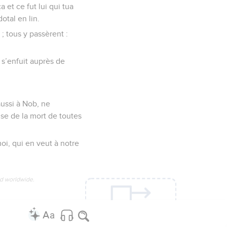
 et ce fut lui qui tua
otal en lin.
 ; tous y passèrent :
 s’enfuit auprès de
aussi à Nob, ne
use de la mort de toutes
oi, qui en veut à notre
ed worldwide.