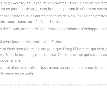
à Doëg : —Vas-y, toi, exécute ces prêtres. Doëg l’Edomite s’avança
rt en ce jour quatre-vingt-cinq hommes portant le vêtement sacerd
er par l’épée tous les autres habitants de Nob, la ville des prêtres
s, nourrissons, bœufs, ânes, brebis.
ils d’Ahitoub, nommé Abiatar réussit cependant à s’échapper et il
 avait fait tuer les prêtres de l’Eternel.
 m’étais bien douté, l’autre jour, que Doëg l’Edomite, qui était 
er Saül de tout ce qui s’est passé. C’est donc moi qui suis la ca
oupe familial.
ec moi et ne crains rien. Nous avons un ennemi commun, toi et m
 tu seras en sécurité.
Semeur Copyright © 1992, 1999 by Biblica, Inc.® Used by permission. All rights reserv