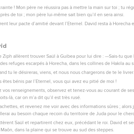
 crainte ! Mon père ne réussira pas à mettre la main sur toi ; tu rég
près de toi ; mon père lui-même sait bien qu’il en sera ainsi.
nt leur pacte d’amitié devant l’Eternel. David resta à Horecha 
vid
iph allèrent trouver Saül à Guibea pour lui dire : —Sais-tu que 
des refuges escarpés à Horecha, dans les collines de Hakila au 
and tu le désireras, viens, et nous nous chargerons de te le livrer
 êtes bénis par l’Eternel, vous qui avez eu pitié de moi !
ez vos renseignements, observez et tenez-vous au courant de se
its-là, car on m’a dit qu’il est très rusé.
chettes, et revenez me voir avec des informations sûres ; alors j’i
illerai au besoin chaque recoin du territoire de Juda pour le cher
tèrent Saül et repartirent chez eux, précédant le roi. David et 
 Maôn, dans la plaine qui se trouve au sud des steppes.