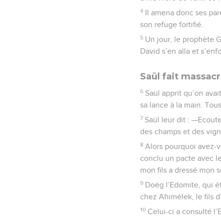
4
Il amena donc ses pare
son refuge fortifié.
5
Un jour, le prophète G
David s’en alla et s’enf
Saül fait massacr
6
Saül apprit qu’on avai
sa lance à la main. Tous
7
Saül leur dit : —Ecou
des champs et des vignes
8
Alors pourquoi avez-v
conclu un pacte avec le
mon fils a dressé mon s
9
Doëg l’Edomite, qui éta
chez Ahimélek, le fils 
10
Celui-ci a consulté l’E