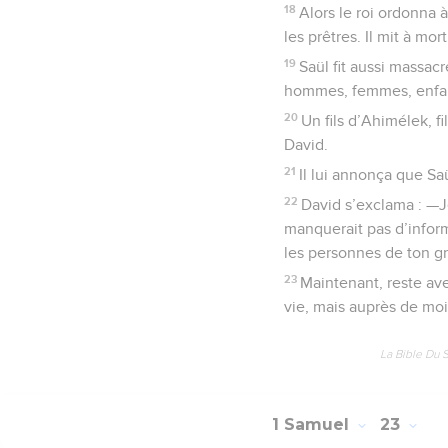
18
Alors le roi ordonna 
les prêtres. Il mit à mo
19
Saül fit aussi massacr
hommes, femmes, enfant
20
Un fils d’Ahimélek, f
David.
21
Il lui annonça que Saül
22
David s’exclama : —Je
manquerait pas d’inform
les personnes de ton gr
23
Maintenant, reste av
vie, mais auprès de moi
La Bible Du 
1 Samuel
23