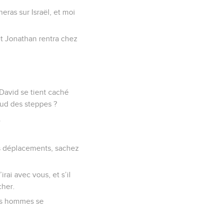
neras sur Israël, et moi
et Jonathan rentra chez
David se tient caché
sud des steppes ?
.
s déplacements, sachez
rai avec vous, et s’il
cher.
ses hommes se