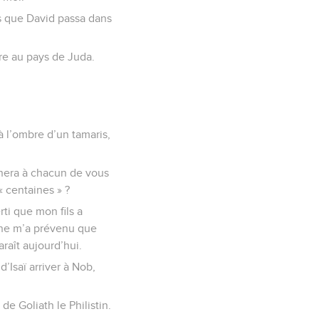
ps que David passa dans
tre au pays de Juda.
à l’ombre d’un tamaris,
nnera à chacun de vous
« centaines » ?
ti que mon fils a
e ne m’a prévenu que
raît aujourd’hui.
d’Isaï arriver à Nob,
 de Goliath le Philistin.