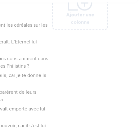
Ajouter une
Ajouter une
Ajouter une
Ajouter une
Ajouter une
colonne
colonne
colonne
colonne
colonne
ent les céréales sur les
crait. L’Eternel lui
ivons constamment dans
es Philistins ?
ïla, car je te donne la
parèrent de leurs
a.
 avait emporté avec lui
ouvoir, car il s’est lui-