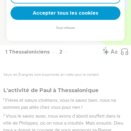
c’est Jésus que Dieu a réveillé de la mort et qui nous délivre
Accepter tous les cookies
du jugement de Dieu, qui est proche.
© Société biblique française – Bibli’O, 2000, avec autorisation. Pour vous procurer
Tout refuser
une Bible imprimée, rendez-vous sur www.editionsbiblio.fr
1 Thessaloniciens
2
Seuls les Évangiles sont disponibles en vidéo pour le moment.
L'activité de Paul à Thessalonique
1
Frères et sœurs chrétiens, vous le savez bien, nous ne
sommes pas allés chez vous pour rien !
2
Vous le savez aussi, nous avons d’abord souffert dans la
ville de Philippes, où on nous a insultés. Mais ensuite, Dieu
nous a donné le courage de vous annoncer sa Bonne