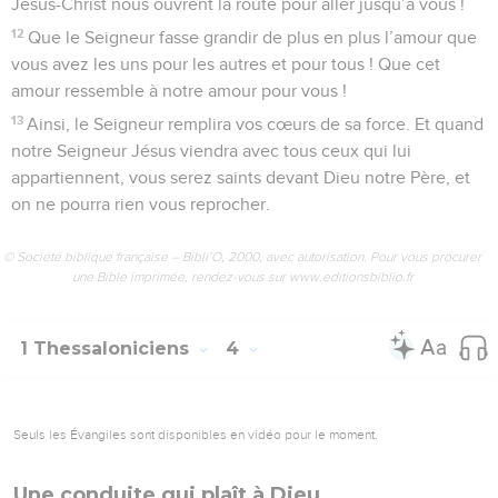
Jésus-Christ nous ouvrent la route pour aller jusqu’à vous !
12
Que le Seigneur fasse grandir de plus en plus l’amour que
vous avez les uns pour les autres et pour tous ! Que cet
amour ressemble à notre amour pour vous !
13
Ainsi, le Seigneur remplira vos cœurs de sa force. Et quand
notre Seigneur Jésus viendra avec tous ceux qui lui
appartiennent, vous serez saints devant Dieu notre Père, et
on ne pourra rien vous reprocher.
© Société biblique française – Bibli’O, 2000, avec autorisation. Pour vous procurer
une Bible imprimée, rendez-vous sur www.editionsbiblio.fr
1 Thessaloniciens
4
Seuls les Évangiles sont disponibles en vidéo pour le moment.
Une conduite qui plaît à Dieu