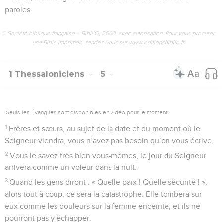
paroles.
© Société biblique française – Bibli’O, 2000, avec autorisation. Pour vous procurer
une Bible imprimée, rendez-vous sur www.editionsbiblio.fr
1 Thessaloniciens
5
Seuls les Évangiles sont disponibles en vidéo pour le moment.
1
Frères et sœurs, au sujet de la date et du moment où le
Seigneur viendra, vous n’avez pas besoin qu’on vous écrive.
2
Vous le savez très bien vous-mêmes, le jour du Seigneur
arrivera comme un voleur dans la nuit.
3
Quand les gens diront : « Quelle paix ! Quelle sécurité ! »,
alors tout à coup, ce sera la catastrophe. Elle tombera sur
eux comme les douleurs sur la femme enceinte, et ils ne
pourront pas y échapper.