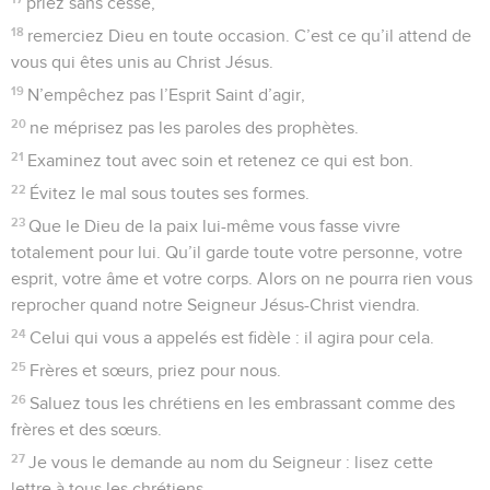
priez sans cesse,
18
remerciez Dieu en toute occasion. C’est ce qu’il attend de
vous qui êtes unis au Christ Jésus.
19
N’empêchez pas l’Esprit Saint d’agir,
20
ne méprisez pas les paroles des prophètes.
21
Examinez tout avec soin et retenez ce qui est bon.
22
Évitez le mal sous toutes ses formes.
23
Que le Dieu de la paix lui-même vous fasse vivre
totalement pour lui. Qu’il garde toute votre personne, votre
esprit, votre âme et votre corps. Alors on ne pourra rien vous
reprocher quand notre Seigneur Jésus-Christ viendra.
24
Celui qui vous a appelés est fidèle : il agira pour cela.
25
Frères et sœurs, priez pour nous.
26
Saluez tous les chrétiens en les embrassant comme des
frères et des sœurs.
27
Je vous le demande au nom du Seigneur : lisez cette
lettre à tous les chrétiens.