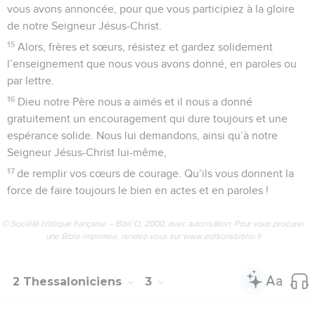
vous avons annoncée, pour que vous participiez à la gloire
de notre Seigneur Jésus-Christ.
15
Alors, frères et sœurs, résistez et gardez solidement
l’enseignement que nous vous avons donné, en paroles ou
par lettre.
16
Dieu notre Père nous a aimés et il nous a donné
gratuitement un encouragement qui dure toujours et une
espérance solide. Nous lui demandons, ainsi qu’à notre
Seigneur Jésus-Christ lui-même,
17
de remplir vos cœurs de courage. Qu’ils vous donnent la
force de faire toujours le bien en actes et en paroles !
© Société biblique française – Bibli’O, 2000, avec autorisation. Pour vous procurer
une Bible imprimée, rendez-vous sur www.editionsbiblio.fr
2 Thessaloniciens
3