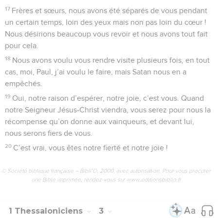
17
Frères et sœurs, nous avons été séparés de vous pendant
un certain temps, loin des yeux mais non pas loin du cœur !
Nous désirions beaucoup vous revoir et nous avons tout fait
pour cela.
18
Nous avons voulu vous rendre visite plusieurs fois, en tout
cas, moi, Paul, j’ai voulu le faire, mais Satan nous en a
empêchés.
19
Oui, notre raison d’espérer, notre joie, c’est vous. Quand
notre Seigneur Jésus-Christ viendra, vous serez pour nous la
récompense qu’on donne aux vainqueurs, et devant lui,
nous serons fiers de vous.
20
C’est vrai, vous êtes notre fierté et notre joie !
© Société biblique française – Bibli’O, 2000, avec autorisation. Pour vous procurer
une Bible imprimée, rendez-vous sur www.editionsbiblio.fr
1 Thessaloniciens
3