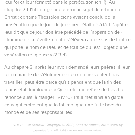
leur foi et leur fermeté dans la persécution (ch. 1). Au
chapitre 2.1-11 il corrige une erreur au sujet du retour du
Christ : certains Thessaloniciens avaient conclu de la
persécution que le jour du jugement était déjà là. L’*apôtre
leur dit que ce jour doit être précédé de l’apparition de «
l’homme de la révolte », qui « s’élèvera au-dessus de tout ce
qui porte le nom de Dieu et de tout ce qui est l’objet d’une
vénération religieuse » (2.3-4).
Au chapitre 3, après leur avoir demandé leurs prières, il leur
recommande de s’éloigner de ceux qui ne veulent pas
travailler, peut-être parce qu’ils pensaient que la fin des
temps était imminente. « Que celui qui refuse de travailler
renonce aussi à manger ! » (v.10). Paul met ainsi en garde
ceux qui croiraient que la foi implique une fuite hors du
monde et de ses responsabilités.
La Bible Du Semeur Copyright © 1992, 1999 by Biblica, Inc.® Used by
permission. All rights reserved worldwide.