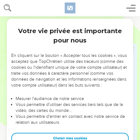
annoncée n’est pas arrivée chez vous seulement en paroles,
mais aussi avec la puissance et l’aide de l’Esprit Saint. De
plus, nous étions sûrs de ce que nous disions. En effet, vous
Parole de Vie
savez comment nous avons vécu parmi vous pour votre bien.
Votre vie privée est importante
1 Thessaloniciens
1
6
Et vous, vous avez suivi notre exemple et celui du
pour nous
Seigneur : vous avez reçu la Parole dans de grandes
souffrances, avec la joie donnée par l’Esprit Saint.
En cliquant sur le bouton « Accepter tous les cookies », vous
7
Ainsi, vous êtes devenus un modèle pour tous ceux qui
acceptez que TopChrétien utilise des traceurs (comme des
croient, en Macédoine et en Akaïe.
cookies ou l'identifiant unique de votre compte utilisateur) et
traite vos données à caractère personnel (comme vos
8
En effet, c’est de chez vous que la parole du Seigneur est
données de navigation et les informations renseignées dans
partie pour se faire entendre en Macédoine et en Akaïe. De
votre compte utilisateur) dans les buts suivants :
plus, on sait partout que vous croyez en Dieu, nous n’avons
donc pas besoin d’en parler.
Mesurer l'audience de notre service
Vous permettre d'utiliser des services tiers tels que de la
9
Les gens racontent en parlant de nous comment vous nous
vidéo, des cartes du monde…
avez reçus chez vous et comment vous vous êtes tournés
Vous permettre d'entrer en contact avec notre service de
relation aux utilisateurs.
vers Dieu. Vous avez laissé les faux dieux, pour servir le
Dieu vivant et vrai
Choisir mes cookies
10
et pour attendre que son Fils vienne des cieux. Ce Fils,