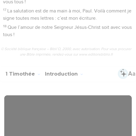
vous tous !
17
La salutation est de ma main à moi, Paul. Voilà comment je
signe toutes mes lettres : c’est mon écriture.
18
Que l’amour de notre Seigneur Jésus-Christ soit avec vous
tous !
© Société biblique française – Bibli’O, 2000, avec autorisation. Pour vous procurer
une Bible imprimée, rendez-vous sur www.editionsbiblio.fr
1 Timothée
Introduction