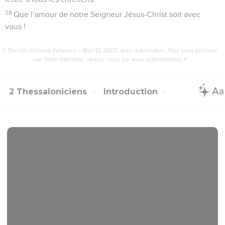
28
Que l’amour de notre Seigneur Jésus-Christ soit avec
vous !
© Société biblique française – Bibli’O, 2000, avec autorisation. Pour vous procurer
une Bible imprimée, rendez-vous sur www.editionsbiblio.fr
2 Thessaloniciens
Introduction