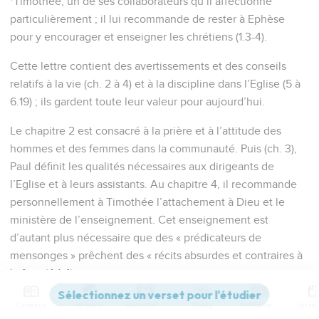
*Timothée, un de ses collaborateurs qu’il affectionne
particulièrement ; il lui recommande de rester à Ephèse
pour y encourager et enseigner les chrétiens (1.3-4).
Cette lettre contient des avertissements et des conseils
relatifs à la vie (ch. 2 à 4) et à la discipline dans l’Eglise (5 à
6.19) ; ils gardent toute leur valeur pour aujourd’hui.
Le chapitre 2 est consacré à la prière et à l’attitude des
hommes et des femmes dans la communauté. Puis (ch. 3),
Paul définit les qualités nécessaires aux dirigeants de
l’Eglise et à leurs assistants. Au chapitre 4, il recommande
personnellement à Timothée l’attachement à Dieu et le
ministère de l’enseignement. Cet enseignement est
d’autant plus nécessaire que des « prédicateurs de
mensonges » prêchent des « récits absurdes et contraires à
la foi » (4.1-4).
Dans la deuxième partie, Paul donne des conseils relatifs
Contenus
Versions
Commentaires
Strong
Dictionnaire