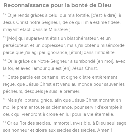
Reconnaissance pour la bonté de Dieu
12
Et je rends grâces à celui qui m'a fortifié, [c'est-à-dire], à
Jésus-Christ notre Seigneur, de ce qu'il m'a estimé fidèle,
m'ayant établi dans le Ministère ;
13
[Moi] qui auparavant étais un blasphémateur, et un
persécuteur, et un oppresseur, mais j'ai obtenu miséricorde
parce que j'ai agi par ignorance, [étant] dans l'infidélité.
14
Or la grâce de Notre-Seigneur a surabondé [en moi], avec
la foi, et avec l'amour qui est [en] Jésus-Christ.
15
Cette parole est certaine, et digne d'être entièrement
reçue, que Jésus-Christ est venu au monde pour sauver les
pécheurs, desquels je suis le premier.
16
Mais j'ai obtenu grâce, afin que Jésus-Christ montrât en
moi le premier toute sa clémence, pour servir d'exemple à
ceux qui viendront à croire en lui pour la vie éternelle.
17
Or au Roi des siècles, immortel, invisible, à Dieu seul sage
soit honneur et gloire aux siècles des siècles, Amen !