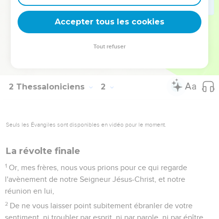
Dieu vous rende dignes de [sa] vocation, et qu'il accomplisse
puissamment [en vous] tout le bon plaisir de sa bonté, et
Accepter tous les cookies
l'oeuvre de la foi.
12
Afin que le Nom de notre Seigneur Jésus-Christ soit
Tout refuser
glorifié en vous, et vous en lui, selon la grâce de notre Dieu,
et du Seigneur Jésus-Christ.
2 Thessaloniciens
2
Seuls les Évangiles sont disponibles en vidéo pour le moment.
La révolte finale
1
Or, mes frères, nous vous prions pour ce qui regarde
l'avènement de notre Seigneur Jésus-Christ, et notre
réunion en lui,
2
De ne vous laisser point subitement ébranler de votre
sentiment, ni troubler par esprit, ni par parole, ni par épître,