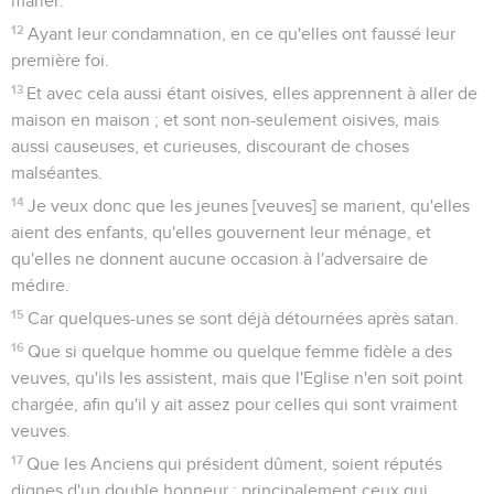
marier.
12
Ayant leur condamnation, en ce qu'elles ont faussé leur
première foi.
13
Et avec cela aussi étant oisives, elles apprennent à aller de
maison en maison ; et sont non-seulement oisives, mais
aussi causeuses, et curieuses, discourant de choses
malséantes.
14
Je veux donc que les jeunes [veuves] se marient, qu'elles
aient des enfants, qu'elles gouvernent leur ménage, et
qu'elles ne donnent aucune occasion à l'adversaire de
médire.
15
Car quelques-unes se sont déjà détournées après satan.
16
Que si quelque homme ou quelque femme fidèle a des
veuves, qu'ils les assistent, mais que l'Eglise n'en soit point
chargée, afin qu'il y ait assez pour celles qui sont vraiment
veuves.
17
Que les Anciens qui président dûment, soient réputés
dignes d'un double honneur ; principalement ceux qui