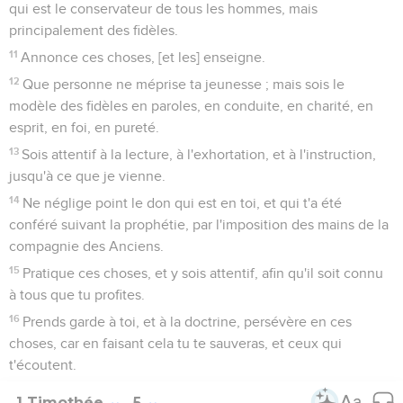
qui est le conservateur de tous les hommes, mais
principalement des fidèles.
11
Annonce ces choses, [et les] enseigne.
12
Que personne ne méprise ta jeunesse ; mais sois le
modèle des fidèles en paroles, en conduite, en charité, en
esprit, en foi, en pureté.
13
Sois attentif à la lecture, à l'exhortation, et à l'instruction,
jusqu'à ce que je vienne.
14
Ne néglige point le don qui est en toi, et qui t'a été
conféré suivant la prophétie, par l'imposition des mains de la
compagnie des Anciens.
15
Pratique ces choses, et y sois attentif, afin qu'il soit connu
à tous que tu profites.
16
Prends garde à toi, et à la doctrine, persévère en ces
choses, car en faisant cela tu te sauveras, et ceux qui
t'écoutent.
1 Timothée
5