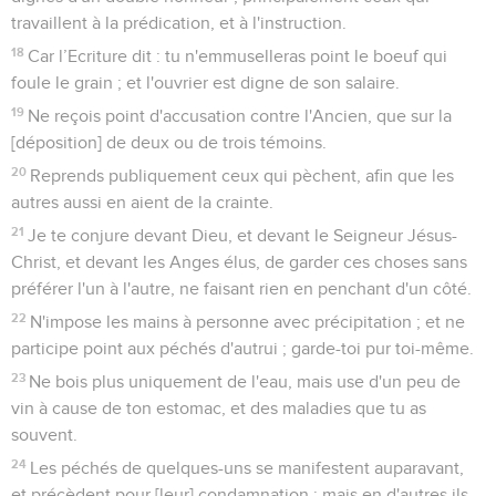
travaillent à la prédication, et à l'instruction.
18
Car l’Ecriture dit : tu n'emmuselleras point le boeuf qui
foule le grain ; et l'ouvrier est digne de son salaire.
19
Ne reçois point d'accusation contre l'Ancien, que sur la
[déposition] de deux ou de trois témoins.
20
Reprends publiquement ceux qui pèchent, afin que les
autres aussi en aient de la crainte.
21
Je te conjure devant Dieu, et devant le Seigneur Jésus-
Christ, et devant les Anges élus, de garder ces choses sans
préférer l'un à l'autre, ne faisant rien en penchant d'un côté.
22
N'impose les mains à personne avec précipitation ; et ne
participe point aux péchés d'autrui ; garde-toi pur toi-même.
23
Ne bois plus uniquement de l'eau, mais use d'un peu de
vin à cause de ton estomac, et des maladies que tu as
souvent.
24
Les péchés de quelques-uns se manifestent auparavant,
et précèdent pour [leur] condamnation ; mais en d'autres ils