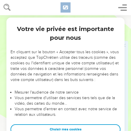
de Dieu, pour lequel aussi vous souffrez.
6
Puisque c'est une chose juste devant Dieu, qu'il rende
Martin
l'affliction à ceux qui vous affligent ;
Votre vie privée est importante
7
Et [qu'il vous donne] du relâche à vous qui êtes affligés, de
2 Thessaloniciens
1
même qu'à nous, lorsque le Seigneur Jésus sera révélé du
pour nous
Ciel avec les Anges de sa puissance ;
8
Avec des flammes de feu, exerçant la vengeance contre
En cliquant sur le bouton « Accepter tous les cookies », vous
acceptez que TopChrétien utilise des traceurs (comme des
ceux qui ne connaissent point Dieu, et contre ceux qui
cookies ou l'identifiant unique de votre compte utilisateur) et
n'obéissent point à l'Evangile de notre Seigneur Jésus-
traite vos données à caractère personnel (comme vos
Christ ;
données de navigation et les informations renseignées dans
votre compte utilisateur) dans les buts suivants :
9
Lesquels seront punis d'une perdition éternelle, par la
présence du Seigneur, et par la gloire de sa force ;
Mesurer l'audience de notre service
10
Quand il viendra pour être glorifié en ce jour-là dans ses
Vous permettre d'utiliser des services tiers tels que de la
vidéo, des cartes du monde…
saints, et pour être rendu admirable en tous ceux qui
Vous permettre d'entrer en contact avec notre service de
croient ; parce que vous avez cru le témoignage que nous
relation aux utilisateurs.
vous en avons rendu.
11
C'est pourquoi nous prions toujours pour vous, que notre
Choisir mes cookies