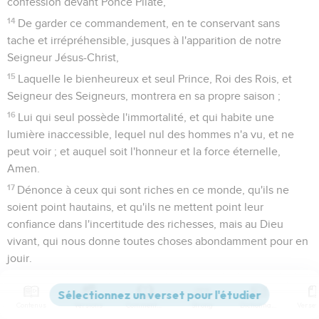
confession devant Ponce Pilate,
14
De garder ce commandement, en te conservant sans
tache et irrépréhensible, jusques à l'apparition de notre
Seigneur Jésus-Christ,
15
Laquelle le bienheureux et seul Prince, Roi des Rois, et
Seigneur des Seigneurs, montrera en sa propre saison ;
16
Lui qui seul possède l'immortalité, et qui habite une
lumière inaccessible, lequel nul des hommes n'a vu, et ne
peut voir ; et auquel soit l'honneur et la force éternelle,
Amen.
17
Dénonce à ceux qui sont riches en ce monde, qu'ils ne
soient point hautains, et qu'ils ne mettent point leur
confiance dans l'incertitude des richesses, mais au Dieu
vivant, qui nous donne toutes choses abondamment pour en
jouir.
18
Qu'ils fassent du bien ; qu'ils soient riches en bonnes
oeuvres ; qu'ils soient prompts à donner, libéraux.
Contenus
Versions
Commentaires
Strong
Dictionnaire
19
Se faisant un trésor pour l'avenir, appuyé sur un