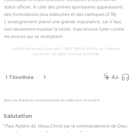
statut officiel. A côté des prières spontanées apparaissent
des formulations plus élaborées et des cantiques (3.16).
L’enseignement prend une grande importance, car il faut,
non seulement exposer la vérité, mais encore lutter contre
les erreurs qui se multiplient.
La Bible Du Semeur Copyright © 1992, 1999 by Biblica, Inc.® Used by
permission. All rights reserved worldwide.
1 Timothée
1
Seuls les Évangiles sont disponibles en vidéo pour le moment.
Salutation
1
Paul Apôtre de Jésus-Christ par le commandement de Dieu