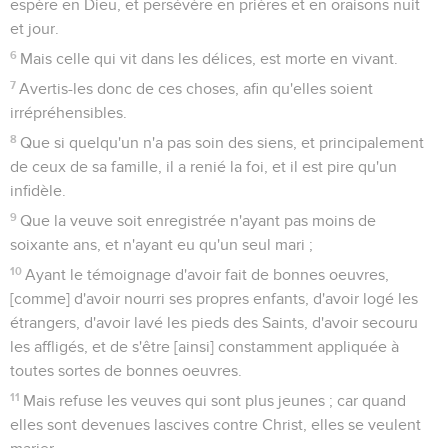
espère en Dieu, et persévère en prières et en oraisons nuit
et jour.
6
Mais celle qui vit dans les délices, est morte en vivant.
7
Avertis-les donc de ces choses, afin qu'elles soient
irrépréhensibles.
8
Que si quelqu'un n'a pas soin des siens, et principalement
de ceux de sa famille, il a renié la foi, et il est pire qu'un
infidèle.
9
Que la veuve soit enregistrée n'ayant pas moins de
soixante ans, et n'ayant eu qu'un seul mari ;
10
Ayant le témoignage d'avoir fait de bonnes oeuvres,
[comme] d'avoir nourri ses propres enfants, d'avoir logé les
étrangers, d'avoir lavé les pieds des Saints, d'avoir secouru
les affligés, et de s'être [ainsi] constamment appliquée à
toutes sortes de bonnes oeuvres.
11
Mais refuse les veuves qui sont plus jeunes ; car quand
elles sont devenues lascives contre Christ, elles se veulent