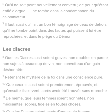
6
Qu'il ne soit point nouvellement converti ; de peur qu'étant
enflé d'orgueil, il ne tombe dans la condamnation du
calomniateur.
7
Il faut aussi qu'il ait un bon témoignage de ceux de dehors,
qu'il ne tombe point dans des fautes qui puissent lui être
reprochées, et dans le piége du Démon.
Les diacres
8
Que les Diacres aussi soient graves, non doubles en parole,
non sujets à beaucoup de vin, non convoiteux d'un gain
déshonnête.
9
Retenant le mystère de la foi dans une conscience pure.
10
Que ceux-ci aussi soient premièrement éprouvés, et
qu'ensuite ils servent, après avoir été trouvés sans reproche.
11
De même, que leurs femmes soient honnêtes, non
médisantes, sobres, fidèles en toutes choses.
12
Que les Diacres soient maris d'une seule femme,