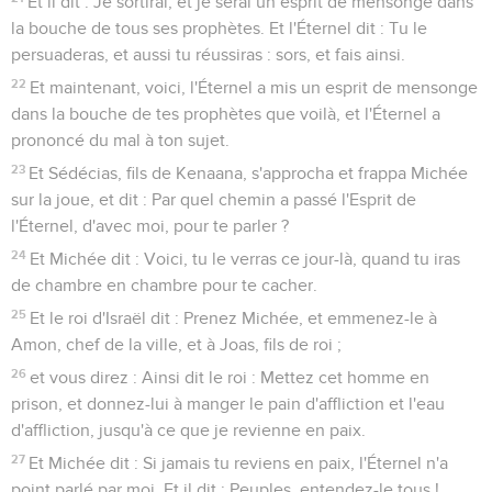
Et il dit : Je sortirai, et je serai un esprit de mensonge dans
la bouche de tous ses prophètes. Et l'Éternel dit : Tu le
persuaderas, et aussi tu réussiras : sors, et fais ainsi.
22
Et maintenant, voici, l'Éternel a mis un esprit de mensonge
dans la bouche de tes prophètes que voilà, et l'Éternel a
prononcé du mal à ton sujet.
23
Et Sédécias, fils de Kenaana, s'approcha et frappa Michée
sur la joue, et dit : Par quel chemin a passé l'Esprit de
l'Éternel, d'avec moi, pour te parler ?
24
Et Michée dit : Voici, tu le verras ce jour-là, quand tu iras
de chambre en chambre pour te cacher.
25
Et le roi d'Israël dit : Prenez Michée, et emmenez-le à
Amon, chef de la ville, et à Joas, fils de roi ;
26
et vous direz : Ainsi dit le roi : Mettez cet homme en
prison, et donnez-lui à manger le pain d'affliction et l'eau
d'affliction, jusqu'à ce que je revienne en paix.
27
Et Michée dit : Si jamais tu reviens en paix, l'Éternel n'a
point parlé par moi. Et il dit : Peuples, entendez-le tous !