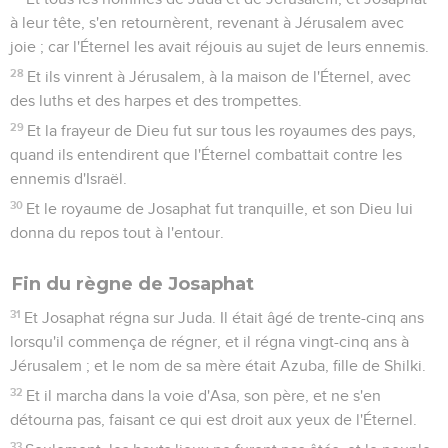
à leur tête, s'en retournèrent, revenant à Jérusalem avec
joie ; car l'Éternel les avait réjouis au sujet de leurs ennemis.
28
Et ils vinrent à Jérusalem, à la maison de l'Éternel, avec
des luths et des harpes et des trompettes.
29
Et la frayeur de Dieu fut sur tous les royaumes des pays,
quand ils entendirent que l'Éternel combattait contre les
ennemis d'Israël.
30
Et le royaume de Josaphat fut tranquille, et son Dieu lui
donna du repos tout à l'entour.
Fin du règne de Josaphat
31
Et Josaphat régna sur Juda. Il était âgé de trente-cinq ans
lorsqu'il commença de régner, et il régna vingt-cinq ans à
Jérusalem ; et le nom de sa mère était Azuba, fille de Shilki.
32
Et il marcha dans la voie d'Asa, son père, et ne s'en
détourna pas, faisant ce qui est droit aux yeux de l'Éternel.
33