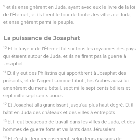
9
et ils enseignèrent en Juda, ayant avec eux le livre de la loi
de l'Éternel ; et ils firent le tour de toutes les villes de Juda,
et enseignèrent parmi le peuple.
La puissance de Josaphat
10
Et la frayeur de l'Éternel fut sur tous les royaumes des pays
qui étaient autour de Juda, et ils ne firent pas la guerre à
Josaphat.
11
Et il y eut des Philistins qui apportèrent à Josaphat des
présents, et de l'argent comme tribut ; les Arabes aussi lui
amenèrent du menu bétail, sept mille sept cents béliers et
sept mille sept cents boucs.
12
Et Josaphat alla grandissant jusqu'au plus haut degré. Et il
bâtit en Juda des châteaux et des villes à entrepôts.
13
Et il eut beaucoup de travail dans les villes de Juda, et des
hommes de guerre forts et vaillants dans Jérusalem.
14
Et c'est ici leur recensement, selon leurs maisons de