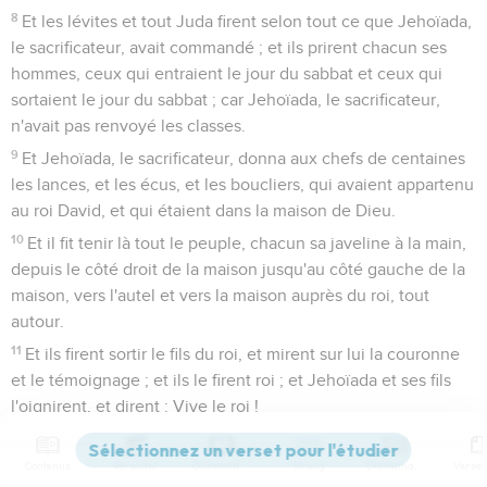
8
Et les lévites et tout Juda firent selon tout ce que Jehoïada,
le sacrificateur, avait commandé ; et ils prirent chacun ses
hommes, ceux qui entraient le jour du sabbat et ceux qui
sortaient le jour du sabbat ; car Jehoïada, le sacrificateur,
n'avait pas renvoyé les classes.
9
Et Jehoïada, le sacrificateur, donna aux chefs de centaines
les lances, et les écus, et les boucliers, qui avaient appartenu
au roi David, et qui étaient dans la maison de Dieu.
10
Et il fit tenir là tout le peuple, chacun sa javeline à la main,
depuis le côté droit de la maison jusqu'au côté gauche de la
maison, vers l'autel et vers la maison auprès du roi, tout
autour.
11
Et ils firent sortir le fils du roi, et mirent sur lui la couronne
et le témoignage ; et ils le firent roi ; et Jehoïada et ses fils
l'oignirent, et dirent : Vive le roi !
12
Et Athalie entendit le cri du peuple qui courait et acclamait
le roi, et elle entra vers le peuple dans la maison de l'Éternel.
Contenus
Versions
Commentaires
Strong
Dictionnaire