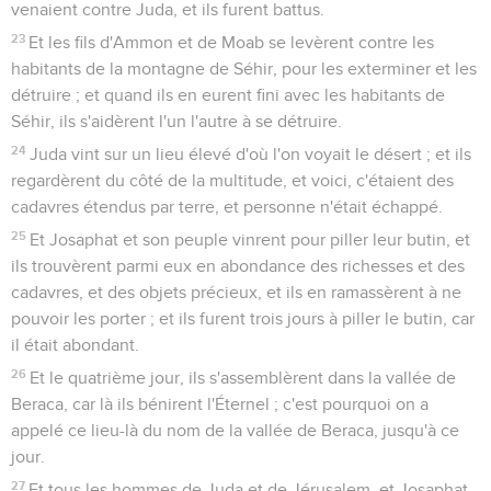
venaient contre Juda, et ils furent battus.
23
Et les fils d'Ammon et de Moab se levèrent contre les
habitants de la montagne de Séhir, pour les exterminer et les
détruire ; et quand ils en eurent fini avec les habitants de
Séhir, ils s'aidèrent l'un l'autre à se détruire.
24
Juda vint sur un lieu élevé d'où l'on voyait le désert ; et ils
regardèrent du côté de la multitude, et voici, c'étaient des
cadavres étendus par terre, et personne n'était échappé.
25
Et Josaphat et son peuple vinrent pour piller leur butin, et
ils trouvèrent parmi eux en abondance des richesses et des
cadavres, et des objets précieux, et ils en ramassèrent à ne
pouvoir les porter ; et ils furent trois jours à piller le butin, car
il était abondant.
26
Et le quatrième jour, ils s'assemblèrent dans la vallée de
Beraca, car là ils bénirent l'Éternel ; c'est pourquoi on a
appelé ce lieu-là du nom de la vallée de Beraca, jusqu'à ce
jour.
27
Et tous les hommes de Juda et de Jérusalem, et Josaphat