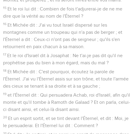
15
Et le roi lui dit : Combien de fois t'adjurerai-je de ne me
dire que la vérité au nom de l'Éternel ?
16
Et Michée dit : J'ai vu tout Israël dispersé sur les
montagnes comme un troupeau qui n'a pas de berger ; et
l'Éternel a dit : Ceux-ci n'ont pas de seigneur ; qu'ils s'en
retournent en paix chacun à sa maison.
17
Et le roi d'Israël dit à Josaphat : Ne t'ai-je pas dit qu'il ne
prophétise pas du bien à mon égard, mais du mal ?
18
Et Michée dit : C'est pourquoi, écoutez la parole de
l'Éternel. J'ai vu l'Éternel assis sur son trône, et toute l'armée
des cieux se tenant à sa droite et à sa gauche ;
19
et l'Éternel dit : Qui persuadera Achab, roi d'Israël, afin qu'il
monte et qu'il tombe à Ramoth de Galaad ? Et on parla, celui-
ci disant ainsi, et celui-là disant ainsi.
20
Et un esprit sortit, et se tint devant l'Éternel, et dit : Moi, je
le persuaderai. Et l'Éternel lui dit : Comment ?
21