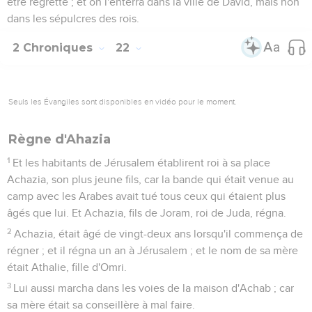
être regretté ; et on l'enterra dans la ville de David, mais non
dans les sépulcres des rois.
2 Chroniques
22
Seuls les Évangiles sont disponibles en vidéo pour le moment.
Règne d'Ahazia
1
Et les habitants de Jérusalem établirent roi à sa place
Achazia, son plus jeune fils, car la bande qui était venue au
camp avec les Arabes avait tué tous ceux qui étaient plus
âgés que lui. Et Achazia, fils de Joram, roi de Juda, régna.
2
Achazia, était âgé de vingt-deux ans lorsqu'il commença de
régner ; et il régna un an à Jérusalem ; et le nom de sa mère
était Athalie, fille d'Omri.
3
Lui aussi marcha dans les voies de la maison d'Achab ; car
sa mère était sa conseillère à mal faire.