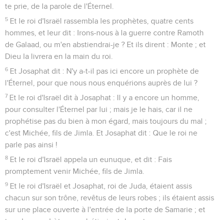
te prie, de la parole de l'Éternel.
5
Et le roi d'Israël rassembla les prophètes, quatre cents
hommes, et leur dit : Irons-nous à la guerre contre Ramoth
de Galaad, ou m'en abstiendrai-je ? Et ils dirent : Monte ; et
Dieu la livrera en la main du roi.
6
Et Josaphat dit : N'y a-t-il pas ici encore un prophète de
l'Éternel, pour que nous nous enquérions auprès de lui ?
7
Et le roi d'Israël dit à Josaphat : Il y a encore un homme,
pour consulter l'Éternel par lui ; mais je le hais, car il ne
prophétise pas du bien à mon égard, mais toujours du mal ;
c'est Michée, fils de Jimla. Et Josaphat dit : Que le roi ne
parle pas ainsi !
8
Et le roi d'Israël appela un eunuque, et dit : Fais
promptement venir Michée, fils de Jimla.
9
Et le roi d'Israël et Josaphat, roi de Juda, étaient assis
chacun sur son trône, revêtus de leurs robes ; ils étaient assis
sur une place ouverte à l'entrée de la porte de Samarie ; et