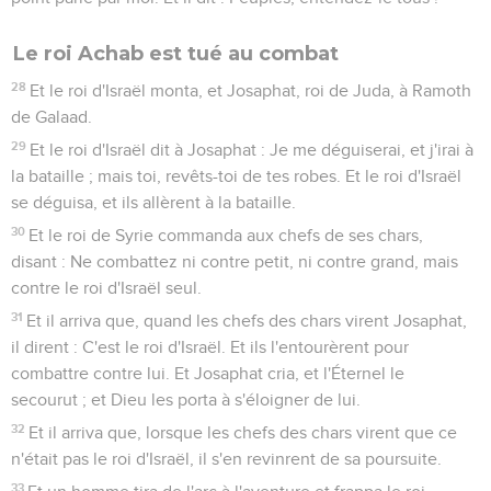
Le roi Achab est tué au combat
28
Et le roi d'Israël monta, et Josaphat, roi de Juda, à Ramoth
de Galaad.
29
Et le roi d'Israël dit à Josaphat : Je me déguiserai, et j'irai à
la bataille ; mais toi, revêts-toi de tes robes. Et le roi d'Israël
se déguisa, et ils allèrent à la bataille.
30
Et le roi de Syrie commanda aux chefs de ses chars,
disant : Ne combattez ni contre petit, ni contre grand, mais
contre le roi d'Israël seul.
31
Et il arriva que, quand les chefs des chars virent Josaphat,
il dirent : C'est le roi d'Israël. Et ils l'entourèrent pour
combattre contre lui. Et Josaphat cria, et l'Éternel le
secourut ; et Dieu les porta à s'éloigner de lui.
32
Et il arriva que, lorsque les chefs des chars virent que ce
n'était pas le roi d'Israël, il s'en revinrent de sa poursuite.
33