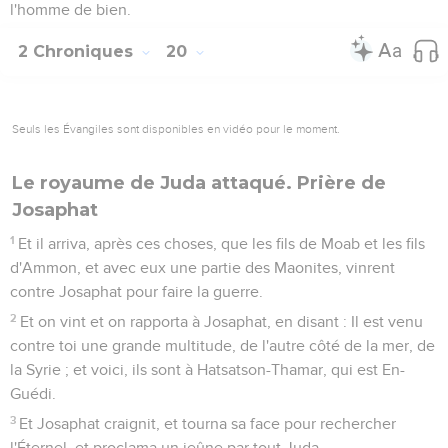
l'homme de bien.
2 Chroniques
20
Seuls les Évangiles sont disponibles en vidéo pour le moment.
Le royaume de Juda attaqué. Prière de
Josaphat
1
Et il arriva, après ces choses, que les fils de Moab et les fils
d'Ammon, et avec eux une partie des Maonites, vinrent
contre Josaphat pour faire la guerre.
2
Et on vint et on rapporta à Josaphat, en disant : Il est venu
contre toi une grande multitude, de l'autre côté de la mer, de
la Syrie ; et voici, ils sont à Hatsatson-Thamar, qui est En-
Guédi.
3
Et Josaphat craignit, et tourna sa face pour rechercher
l'Éternel, et proclama un jeûne par tout Juda.