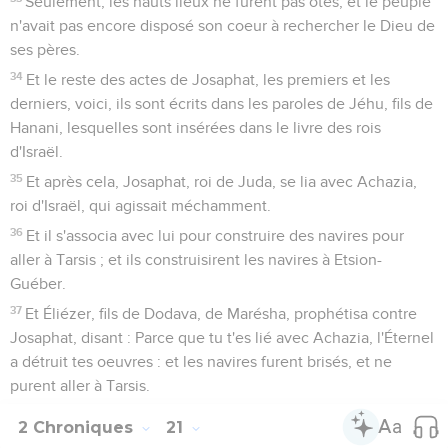
Seulement, les hauts lieux ne furent pas ôtés, et le peuple
n'avait pas encore disposé son coeur à rechercher le Dieu de
ses pères.
34
Et le reste des actes de Josaphat, les premiers et les
derniers, voici, ils sont écrits dans les paroles de Jéhu, fils de
Hanani, lesquelles sont insérées dans le livre des rois
d'Israël.
35
Et après cela, Josaphat, roi de Juda, se lia avec Achazia,
roi d'Israël, qui agissait méchamment.
36
Et il s'associa avec lui pour construire des navires pour
aller à Tarsis ; et ils construisirent les navires à Etsion-
Guéber.
37
Et Éliézer, fils de Dodava, de Marésha, prophétisa contre
Josaphat, disant : Parce que tu t'es lié avec Achazia, l'Éternel
a détruit tes oeuvres : et les navires furent brisés, et ne
purent aller à Tarsis.
2 Chroniques
21