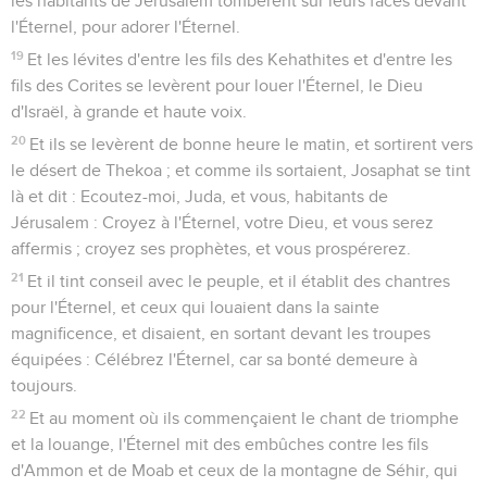
les habitants de Jérusalem tombèrent sur leurs faces devant
l'Éternel, pour adorer l'Éternel.
19
Et les lévites d'entre les fils des Kehathites et d'entre les
fils des Corites se levèrent pour louer l'Éternel, le Dieu
d'Israël, à grande et haute voix.
20
Et ils se levèrent de bonne heure le matin, et sortirent vers
le désert de Thekoa ; et comme ils sortaient, Josaphat se tint
là et dit : Ecoutez-moi, Juda, et vous, habitants de
Jérusalem : Croyez à l'Éternel, votre Dieu, et vous serez
affermis ; croyez ses prophètes, et vous prospérerez.
21
Et il tint conseil avec le peuple, et il établit des chantres
pour l'Éternel, et ceux qui louaient dans la sainte
magnificence, et disaient, en sortant devant les troupes
équipées : Célébrez l'Éternel, car sa bonté demeure à
toujours.
22
Et au moment où ils commençaient le chant de triomphe
et la louange, l'Éternel mit des embûches contre les fils
d'Ammon et de Moab et ceux de la montagne de Séhir, qui