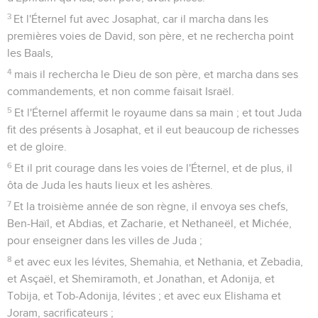
3
Et l'Éternel fut avec Josaphat, car il marcha dans les
premières voies de David, son père, et ne rechercha point
les Baals,
4
mais il rechercha le Dieu de son père, et marcha dans ses
commandements, et non comme faisait Israël.
5
Et l'Éternel affermit le royaume dans sa main ; et tout Juda
fit des présents à Josaphat, et il eut beaucoup de richesses
et de gloire.
6
Et il prit courage dans les voies de l'Éternel, et de plus, il
ôta de Juda les hauts lieux et les ashères.
7
Et la troisième année de son règne, il envoya ses chefs,
Ben-Haïl, et Abdias, et Zacharie, et Nethaneël, et Michée,
pour enseigner dans les villes de Juda ;
8
et avec eux les lévites, Shemahia, et Nethania, et Zebadia,
et Asçaël, et Shemiramoth, et Jonathan, et Adonija, et
Tobija, et Tob-Adonija, lévites ; et avec eux Elishama et
Joram, sacrificateurs ;