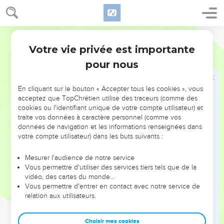
tes mains.
9
Car les yeux de l'Éternel parcourent toute la terre, afin qu'il
Darby
se montre fort, en faveur de ceux qui sont d'un coeur parfait
envers lui. En cela, tu as agi follement ; car désormais tu
Votre vie privée est importante
2 Chroniques
16
auras des guerres.
pour nous
10
Et Asa s'irrita contre le voyant, et le mit en prison ; car il
était indigné contre lui à cause de cela. Et en ce temps-là,
En cliquant sur le bouton « Accepter tous les cookies », vous
Asa opprima quelques-uns du peuple.
acceptez que TopChrétien utilise des traceurs (comme des
cookies ou l'identifiant unique de votre compte utilisateur) et
traite vos données à caractère personnel (comme vos
Fin du règne d'Asa
données de navigation et les informations renseignées dans
votre compte utilisateur) dans les buts suivants :
11
Et voici, les actes d'Asa, les premiers et les derniers, voici,
ils sont écrits dans le livre des rois de Juda et d'Israël.
Mesurer l'audience de notre service
12
Et la trente-neuvième année de son règne, Asa fut malade
Vous permettre d'utiliser des services tiers tels que de la
vidéo, des cartes du monde…
des pieds, jusqu'à ce que son mal fut extrêmement grand ; et
Vous permettre d'entrer en contact avec notre service de
dans sa maladie aussi, il ne rechercha pas l'Éternel, mais les
relation aux utilisateurs.
médecins.
13
Et Asa s'endormit avec ses pères, et mourut la quarante et
Choisir mes cookies