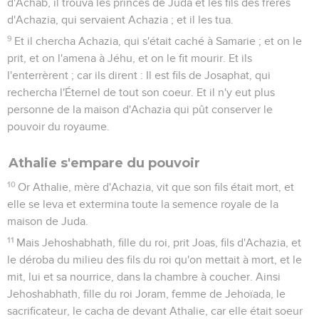
d'Achab, il trouva les princes de Juda et les fils des frères
d'Achazia, qui servaient Achazia ; et il les tua.
9
Et il chercha Achazia, qui s'était caché à Samarie ; et on le
prit, et on l'amena à Jéhu, et on le fit mourir. Et ils
l'enterrèrent ; car ils dirent : Il est fils de Josaphat, qui
rechercha l'Éternel de tout son coeur. Et il n'y eut plus
personne de la maison d'Achazia qui pût conserver le
pouvoir du royaume.
Athalie s'empare du pouvoir
10
Or Athalie, mère d'Achazia, vit que son fils était mort, et
elle se leva et extermina toute la semence royale de la
maison de Juda.
11
Mais Jehoshabhath, fille du roi, prit Joas, fils d'Achazia, et
le déroba du milieu des fils du roi qu'on mettait à mort, et le
mit, lui et sa nourrice, dans la chambre à coucher. Ainsi
Jehoshabhath, fille du roi Joram, femme de Jehoïada, le
sacrificateur, le cacha de devant Athalie, car elle était soeur