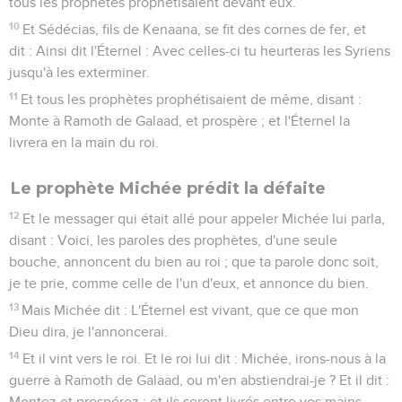
tous les prophètes prophétisaient devant eux.
10
Et Sédécias, fils de Kenaana, se fit des cornes de fer, et
dit : Ainsi dit l'Éternel : Avec celles-ci tu heurteras les Syriens
jusqu'à les exterminer.
11
Et tous les prophètes prophétisaient de même, disant :
Monte à Ramoth de Galaad, et prospère ; et l'Éternel la
livrera en la main du roi.
Le prophète Michée prédit la défaite
12
Et le messager qui était allé pour appeler Michée lui parla,
disant : Voici, les paroles des prophètes, d'une seule
bouche, annoncent du bien au roi ; que ta parole donc soit,
je te prie, comme celle de l'un d'eux, et annonce du bien.
13
Mais Michée dit : L'Éternel est vivant, que ce que mon
Dieu dira, je l'annoncerai.
14
Et il vint vers le roi. Et le roi lui dit : Michée, irons-nous à la
guerre à Ramoth de Galaad, ou m'en abstiendrai-je ? Et il dit :
Montez et prospérez ; et ils seront livrés entre vos mains.