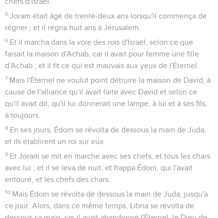
chefs d'Israël.
5
Joram était âgé de trente-deux ans lorsqu'il commença de
régner ; et il régna huit ans à Jérusalem.
6
Et il marcha dans la voie des rois d'Israël, selon ce que
faisait la maison d'Achab, car il avait pour femme une fille
d'Achab ; et il fit ce qui est mauvais aux yeux de l'Éternel.
7
Mais l'Éternel ne voulut point détruire la maison de David, à
cause de l'alliance qu'il avait faite avec David et selon ce
qu'il avait dit, qu'il lui donnerait une lampe, à lui et à ses fils,
à toujours.
8
En ses jours, Édom se révolta de dessous la main de Juda,
et ils établirent un roi sur eux.
9
Et Joram se mit en marche avec ses chefs, et tous les chars
avec lui ; et il se leva de nuit, et frappa Édom, qui l'avait
entouré, et les chefs des chars.
10
Mais Édom se révolta de dessous la main de Juda, jusqu'à
ce jour. Alors, dans ce même temps, Libna se révolta de
dessous sa main, car il avait abandonné l'Éternel, le Dieu de