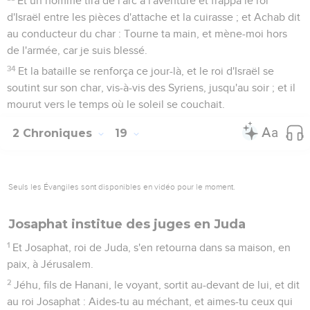
Et un homme tira de l'arc à l'aventure et frappa le roi
d'Israël entre les pièces d'attache et la cuirasse ; et Achab dit
au conducteur du char : Tourne ta main, et mène-moi hors
de l'armée, car je suis blessé.
34
Et la bataille se renforça ce jour-là, et le roi d'Israël se
soutint sur son char, vis-à-vis des Syriens, jusqu'au soir ; et il
mourut vers le temps où le soleil se couchait.
2 Chroniques
19
Seuls les Évangiles sont disponibles en vidéo pour le moment.
Josaphat institue des juges en Juda
1
Et Josaphat, roi de Juda, s'en retourna dans sa maison, en
paix, à Jérusalem.
2
Jéhu, fils de Hanani, le voyant, sortit au-devant de lui, et dit
au roi Josaphat : Aides-tu au méchant, et aimes-tu ceux qui