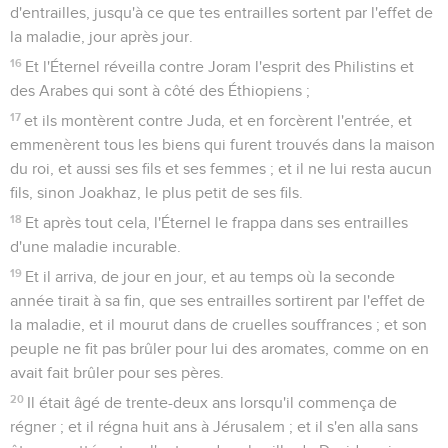
d'entrailles, jusqu'à ce que tes entrailles sortent par l'effet de
la maladie, jour après jour.
16
Et l'Éternel réveilla contre Joram l'esprit des Philistins et
des Arabes qui sont à côté des Éthiopiens ;
17
et ils montèrent contre Juda, et en forcèrent l'entrée, et
emmenèrent tous les biens qui furent trouvés dans la maison
du roi, et aussi ses fils et ses femmes ; et il ne lui resta aucun
fils, sinon Joakhaz, le plus petit de ses fils.
18
Et après tout cela, l'Éternel le frappa dans ses entrailles
d'une maladie incurable.
19
Et il arriva, de jour en jour, et au temps où la seconde
année tirait à sa fin, que ses entrailles sortirent par l'effet de
la maladie, et il mourut dans de cruelles souffrances ; et son
peuple ne fit pas brûler pour lui des aromates, comme on en
avait fait brûler pour ses pères.
20
Il était âgé de trente-deux ans lorsqu'il commença de
régner ; et il régna huit ans à Jérusalem ; et il s'en alla sans