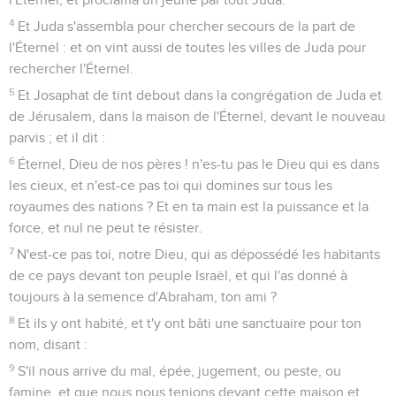
4
Et Juda s'assembla pour chercher secours de la part de
l'Éternel : et on vint aussi de toutes les villes de Juda pour
rechercher l'Éternel.
5
Et Josaphat de tint debout dans la congrégation de Juda et
de Jérusalem, dans la maison de l'Éternel, devant le nouveau
parvis ; et il dit :
6
Éternel, Dieu de nos pères ! n'es-tu pas le Dieu qui es dans
les cieux, et n'est-ce pas toi qui domines sur tous les
royaumes des nations ? Et en ta main est la puissance et la
force, et nul ne peut te résister.
7
N'est-ce pas toi, notre Dieu, qui as dépossédé les habitants
de ce pays devant ton peuple Israël, et qui l'as donné à
toujours à la semence d'Abraham, ton ami ?
8
Et ils y ont habité, et t'y ont bâti une sanctuaire pour ton
nom, disant :
9
S'il nous arrive du mal, épée, jugement, ou peste, ou
famine, et que nous nous tenions devant cette maison et