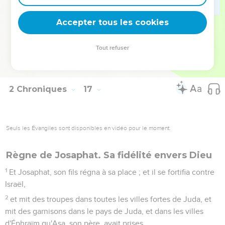
unième année de son règne.
14
Et on l'enterra dans son sépulcre, qu'il s'était creusé dans
Accepter tous les cookies
la ville de David ; et on le coucha dans un lit qu'on remplit
d'aromates et d'un mélange d'épices composé selon l'art du
Tout refuser
parfumeur ; et on en brûla pour lui en très-grande
abondance.
2 Chroniques
17
Seuls les Évangiles sont disponibles en vidéo pour le moment.
Règne de Josaphat. Sa fidélité envers Dieu
1
Et Josaphat, son fils régna à sa place ; et il se fortifia contre
Israël,
2
et mit des troupes dans toutes les villes fortes de Juda, et
mit des garnisons dans le pays de Juda, et dans les villes
d'Éphraïm qu'Asa, son père, avait prises.