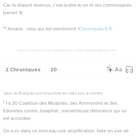
Car ils étaient revenus
, c'est-à-dire le roi et ses commissaires
(verset 4).
10
Amaria
: celui qui est mentionné
1Chroniques 6.11
.
Autres ressources sur theotex.org, contact theotex@gmail.com
2 Chroniques
20
Seuls les Évangiles sont disponibles en vidéo pour le moment.
1
1 à 30
Coalition des Moabites, des Ammonites et des
Edomites contre Josaphat ; merveilleuse délivrance qui lui
est accordée.
On a vu dans ce morceau une amplification, faite en vue de