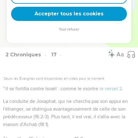
que l'habitude était de faire des encensements de ce genre
Accepter tous les cookies
lors des funérailles des rois.
Tout refuser
Autres ressources sur theotex.org, contact theotex@gmail.com
2 Chroniques
17
Seuls les Évangiles sont disponibles en vidéo pour le moment.
1
Il se fortifia contre Israël
: comme le montre
le verset 2
.
La conduite de Josaphat, qui ne chercha pas son appui en
l'étranger, se distingua avantageusement de celle de son
prédécesseur (
16.2-3
). Plus tard, il est vrai, il s'allia avec la
maison d'Achab (
18.1
).
2