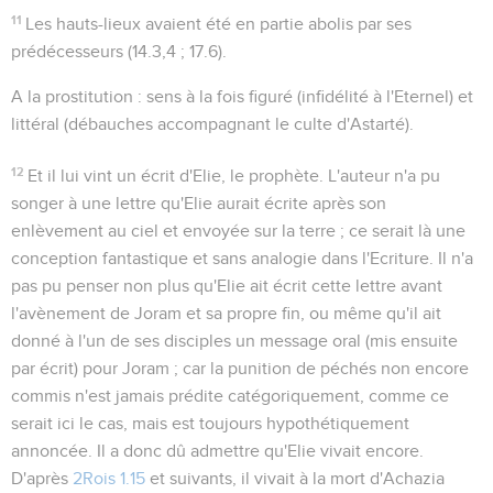
11
Les hauts-lieux
avaient été en partie abolis par ses
prédécesseurs (
14.3,4 ; 17.6
).
A la prostitution
: sens à la fois figuré (infidélité à l'Eternel) et
littéral (débauches accompagnant le culte d'Astarté).
12
Et il lui vint un écrit d'Elie, le prophète
. L'auteur n'a pu
songer à une lettre qu'Elie aurait écrite après son
enlèvement au ciel et envoyée sur la terre ; ce serait là une
conception fantastique et sans analogie dans l'Ecriture. Il n'a
pas pu penser non plus qu'Elie ait écrit cette lettre avant
l'avènement de Joram et sa propre fin, ou même qu'il ait
donné à l'un de ses disciples un message oral (mis ensuite
par écrit) pour Joram ; car la punition de péchés non encore
commis n'est jamais prédite catégoriquement, comme ce
serait ici le cas, mais est toujours hypothétiquement
annoncée. Il a donc dû admettre qu'Elie vivait encore.
D'après
2Rois 1.15
et suivants, il vivait à la mort d'Achazia