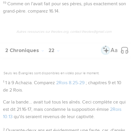
19
Comme on l'avait fait pour ses pères
, plus exactement son
grand-père. comparez
16.14
.
Autres ressources sur theotex.org, contact theotex@gmail.com
2 Chroniques
22
Seuls les Évangiles sont disponibles en vidéo pour le moment.
1
1 à 9
Achazia. Comparez
2Rois 8.25-29
; chapitres 9 et 10
de 2 Rois.
Car la bande... avait tué tous les aînés
. Ceci complète ce qui
est dit
21.16-17
, mais condamne la supposition émise
2Rois
10.13
qu'ils seraient revenus de leur captivité.
2
Quarante-deux ans
est évidemment une faute, car, d'après