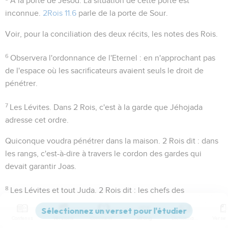
A la porte de Jésod
. La situation de cette porte est
inconnue.
2Rois 11.6
parle de la porte de Sour.
Voir, pour la conciliation des deux récits, les notes des Rois.
6
Observera l'ordonnance de l'Eternel
: en n'approchant pas
de l'espace où les sacrificateurs avaient seuls le droit de
pénétrer.
7
Les Lévites
. Dans 2 Rois, c'est à la garde que Jéhojada
adresse cet ordre.
Quiconque voudra pénétrer dans la maison
. 2 Rois dit :
dans
les rangs
, c'est-à-dire à travers le cordon des gardes qui
devait garantir Joas.
8
Les Lévites et tout Juda
. 2 Rois dit :
les chefs des
centaines
; et c'est à ceux-ci seulement que peuvent se
rapporter les mots :
ils prirent chacun ses hommes
, qui
Contenus
Versions
Commentaires
Strong
Dictionnaire