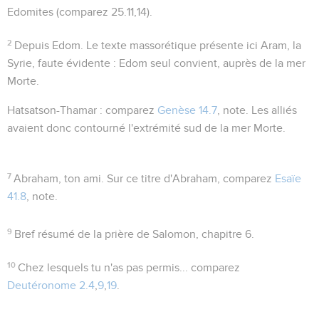
Edomites
(comparez
25.11,14
).
2
Depuis Edom
. Le texte massorétique présente ici
Aram
, la
Syrie, faute évidente : Edom seul convient, auprès de la mer
Morte.
Hatsatson-Thamar
: comparez
Genèse 14.7
, note. Les alliés
avaient donc contourné l'extrémité sud de la mer Morte.
7
Abraham, ton ami
. Sur ce titre d'Abraham, comparez
Esaïe
41.8
, note.
9
Bref résumé de la prière de Salomon, chapitre 6.
10
Chez lesquels tu n'as pas permis...
comparez
Deutéronome 2.4
,
9
,
19
.