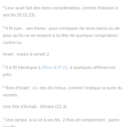
3
Leur avait fait des dons considérables
, comme Roboam à
ses fils (
11.22,23
).
4
Il fit tuer... ses frères
: pour s'emparer de leurs biens ou de
peur qu'ils ne se missent à la tête de quelque conspiration
contre lui.
Israël
: voyez à verset 2.
5
5 à 10
Identique à
2Rois 8.17-22
, à quelques différences
près.
6
Rois d'Israël
: ici, des dix tribus, comme l'indique la suite du
versets.
Une fille d'Achab
: Athalie (
22.2
).
7
Une lampe, à lui et à ses fils
. 2 Rois dit simplement :
parmi
ses fils
.