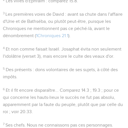
Les villes d'Ephraïm
: comparez
15.8
.
3
Les premières voies de David
: avant sa chute dans l'affaire
d'Urie et de Bathséba, ou plutôt peut-être, puisque les
Chroniques ne mentionnent pas ce péché-là, avant le
dénombrement (
1Chroniques 21.1
).
4
Et non comme faisait Israël
. Josaphat évita non seulement
l'idolâtrie (verset 3), mais encore le culte des veaux d'or.
5
Des présents
: dons volontaires de ses sujets, à côté des
impôts.
6
Et il fit encore disparaître...
Comparez
14.3 ; 19.3
; pour ce
qui concerne les hauts-lieux le succès ne fut pas absolu,
apparemment par la faute du peuple, plutôt que par celle du
roi ; voir
20.33
.
7
Ses chefs
. Nous ne connaissons pas ces personnages.