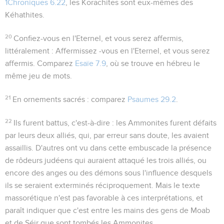
1Chroniques 6.22
, les Korachites sont eux-mêmes des
Kéhathites.
20
Confiez-vous en l'Eternel, et vous serez affermis
,
littéralement :
Affermissez -vous en l'Eternel, et vous serez
affermis
. Comparez
Esaïe 7.9
, où se trouve en hébreu le
même jeu de mots.
21
En ornements sacrés
: comparez
Psaumes 29.2
.
22
Ils furent battus
, c'est-à-dire : les Ammonites furent défaits
par leurs deux alliés, qui, par erreur sans doute, les avaient
assaillis. D'autres ont vu dans cette embuscade la présence
de rôdeurs judéens qui auraient attaqué les trois alliés, ou
encore des anges ou des démons sous l'influence desquels
ils se seraient exterminés réciproquement. Mais le texte
massorétique n'est pas favorable à ces interprétations, et
paraît indiquer que c'est entre les mains des gens de Moab
et de Séir que sont tombés les Ammonites.