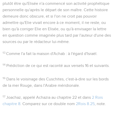
plutôt être qu'Elisée n'a commencé son activité prophétique
personnelle qu'après le départ de son maître. Cette histoire
demeure donc obscure, et si l'on ne croit pas pouvoir
admettre qu'Elie vivait encore à ce moment, il ne reste, ou
bien qu'à corriger Elie en Elisée, ou qu'à envisager la lettre
en question comme imaginée plus tard par l'auteur d'une des
sources ou par le rédacteur lui-même.
13
Comme l'a fait la maison d'Achab
: à l'égard d'Israël.
14
Prédiction de ce qui est raconté aux versets 16 et suivants.
16
Dans le voisinage des Cuschites
, c'est-à-dire sur les bords
de la mer Rouge, dans l'Arabie méridionale.
17
Joachaz
, appelé
Achazia
au chapitre 22 et dans
2 Rois
chapitre 8
. Comparez sur ce double nom
2Rois 8.25
, note.