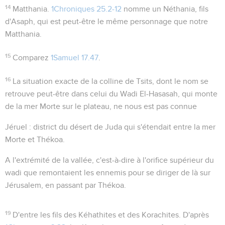
14
Matthania
.
1Chroniques 25.2-12
nomme un
Néthania
, fils
d'Asaph, qui est peut-être le même personnage que notre
Matthania.
15
Comparez
1Samuel 17.47
.
16
La situation exacte de la colline de
Tsits
, dont le nom se
retrouve peut-être dans celui du Wadi El-Hasasah, qui monte
de la mer Morte sur le plateau, ne nous est pas connue
Jéruel
: district du désert de Juda qui s'étendait entre la mer
Morte et Thékoa.
A l'extrémité de la vallée
, c'est-à-dire à l'orifice supérieur du
wadi que remontaient les ennemis pour se diriger de là sur
Jérusalem, en passant par Thékoa.
19
D'entre les fils des Kéhathites et des Korachites
. D'après