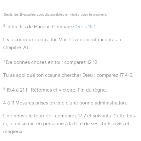
Seuls les Évangiles sont disponibles en vidéo pour le moment.
2
Jéhu, fils de Hanani
. Comparez
1Rois 16.1
.
Il y a courroux contre toi
. Voir l'événement raconté au
chapitre 20.
3
De bonnes choses en toi
: comparez
12.12
.
Tu as appliqué ton cœur à chercher Dieu
: comparez
17.4-6
.
4
19.4 à 21.1
: Réformes et victoire. Fin du règne.
4 à 11
Mesures prises en vue d'une bonne administration.
Une nouvelle tournée
: comparez
17.7
et suivants. Cette fois-
ci, le roi se mit en personne à la tête de ses chefs civils et
religieux.