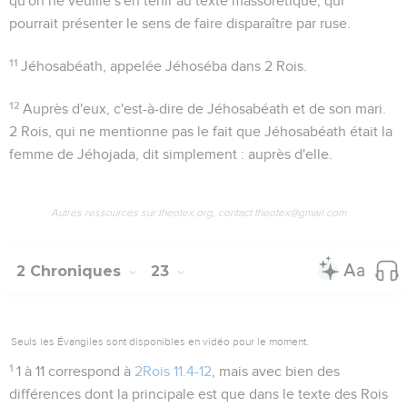
qu'on ne veuille s'en tenir au texte massorétique, qui
pourrait présenter le sens de faire disparaître par ruse.
11
Jéhosabéath
, appelée Jéhoséba dans 2 Rois.
12
Auprès d'eux
, c'est-à-dire de Jéhosabéath et de son mari.
2 Rois, qui ne mentionne pas le fait que Jéhosabéath était la
femme de Jéhojada, dit simplement :
auprès d'elle
.
Autres ressources sur theotex.org, contact theotex@gmail.com
2 Chroniques
23
Seuls les Évangiles sont disponibles en vidéo pour le moment.
1
1 à 11
correspond à
2Rois 11.4-12
, mais avec bien des
différences dont la principale est que dans le texte des Rois