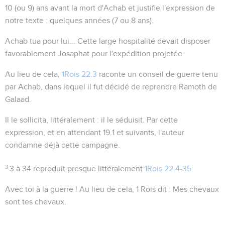
10 (ou 9) ans avant la mort d'Achab et justifie l'expression de
notre texte : quelques années (7 ou 8 ans).
Achab tua pour lui...
Cette large hospitalité devait disposer
favorablement Josaphat pour l'expédition projetée.
Au lieu de cela,
1Rois 22.3
raconte un conseil de guerre tenu
par Achab, dans lequel il fut décidé de reprendre Ramoth de
Galaad.
Il le sollicita
, littéralement :
il le séduisit
. Par cette
expression, et en attendant
19.1
et suivants, l'auteur
condamne déjà cette campagne.
3
3 à 34
reproduit presque littéralement
1Rois 22.4-35
.
Avec toi à la guerre !
Au lieu de cela, 1 Rois dit :
Mes chevaux
sont tes chevaux
.