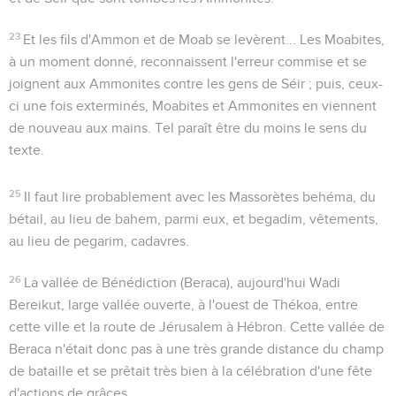
23
Et les fils d'Ammon et de Moab se levèrent...
Les Moabites,
à un moment donné, reconnaissent l'erreur commise et se
joignent aux Ammonites contre les gens de Séir ; puis, ceux-
ci une fois exterminés, Moabites et Ammonites en viennent
de nouveau aux mains. Tel paraît être du moins le sens du
texte.
25
Il faut lire probablement avec les Massorètes
behéma
, du
bétail, au lieu de
bahem
, parmi eux, et
begadim
, vêtements,
au lieu de
pegarim
, cadavres.
26
La vallée de Bénédiction
(
Beraca
), aujourd'hui Wadi
Bereikut, large vallée ouverte, à l'ouest de Thékoa, entre
cette ville et la route de Jérusalem à Hébron. Cette vallée de
Beraca n'était donc pas à une très grande distance du champ
de bataille et se prêtait très bien à la célébration d'une fête
d'actions de grâces.