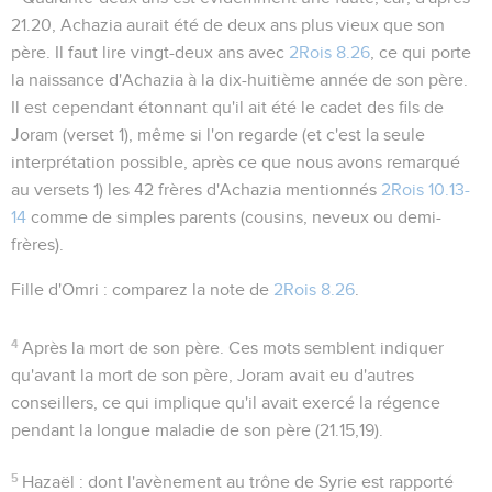
21.20
, Achazia aurait été de deux ans plus vieux que son
père. Il faut lire
vingt-deux ans
avec
2Rois 8.26
, ce qui porte
la naissance d'Achazia à la dix-huitième année de son père.
Il est cependant étonnant qu'il ait été le cadet des fils de
Joram (verset 1), même si l'on regarde (et c'est la seule
interprétation possible, après ce que nous avons remarqué
au versets 1) les 42 frères d'Achazia mentionnés
2Rois 10.13-
14
comme de simples parents (cousins, neveux ou demi-
frères).
Fille d'Omri
: comparez la note de
2Rois 8.26
.
4
Après la mort de son père
. Ces mots semblent indiquer
qu'avant la mort de son père, Joram avait eu d'autres
conseillers, ce qui implique qu'il avait exercé la régence
pendant la longue maladie de son père (
21.15,19
).
5
Hazaël
: dont l'avènement au trône de Syrie est rapporté