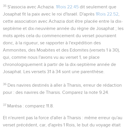
35
S'associa avec Achazia
.
1Rois 22.45
dit seulement que
Josaphat fit la paix avec le roi d'Israël. D'après
1Rois 22.52
,
cette association avec Achazia doit être placée entre la dix-
septième et dix-neuvième année du règne de Josaphat ; les
mots
après cela
du commencement du verset pourraient
donc, à la rigueur, se rapporter à l'expédition des
Ammonites, des Moabites et des Edomites (versets 1 à 30),
qui, comme nous l'avons vu au verset 1, se place
chronologiquement à partir de la dix-septième année de
Josaphat. Les versets 31 à 34 sont une parenthèse.
36
Des navires destinés à aller à Tharsis
, erreur de rédaction
pour :
des navires de Tharsis.
Comparez la note
9.24
.
37
Marésa
: comparez
11.8
.
Et n'eurent pas la force d'aller à Tharsis
: même erreur qu'au
verset précédent, car, d'après 1 Rois, le but du voyage était