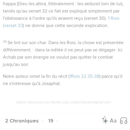
frappa (
Dieu les attira
, littéralement :
les séduisit loin de lui
),
tandis qu'au verset 32 ce fait est expliqué simplement par
l'obéissance à l'ordre qu'ils avaient reçu (verset 30).
1 Rois
(verset 33
) ne donne que cette seconde explication.
34
Se tint sur son char
. Dans les Rois, la chose est présentée
différemment. : dans la mêlée il ne peut pas se dégager. Ici
Achab par son énergie ne voulut pas quitter le combat
jusqu'au soir.
Notre auteur omet la fin du récit (
1Rois 22.35-38
) parce qu'il
ne s'intéresse qu'à Josaphat.
Autres ressources sur theotex.org, contact theotex@gmail.com
2 Chroniques
19