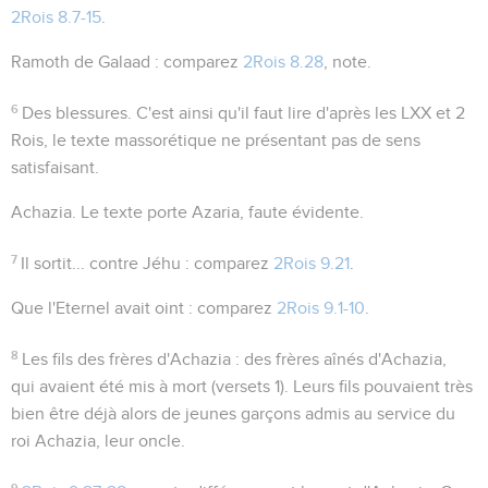
2Rois 8.7-15
.
Ramoth de Galaad
: comparez
2Rois 8.28
, note.
6
Des blessures
. C'est ainsi qu'il faut lire d'après les LXX et 2
Rois, le texte massorétique ne présentant pas de sens
satisfaisant.
Achazia
. Le texte porte
Azaria
, faute évidente.
7
Il sortit... contre Jéhu
: comparez
2Rois 9.21
.
Que l'Eternel avait oint
: comparez
2Rois 9.1-10
.
8
Les fils des frères d'Achazia
: des frères aînés d'Achazia,
qui avaient été mis à mort (versets 1). Leurs fils pouvaient très
bien être déjà alors de jeunes garçons admis au service du
roi Achazia, leur oncle.
9