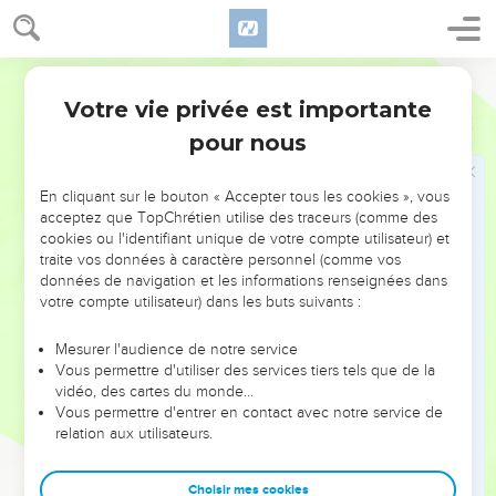
12
Mais, même dans sa maladie, il ne chercha pas l'Eternel
:
pas plus que dans sa guerre avec Baésa, versets 7 à 10. Le
Bible annotée
témoignage favorable rendu à Asa,
15.17
, n'est pas contraire à
Votre vie privée est importante
2 Chroniques
16
ceci ; il porte sur sa fidélité au culte de Jéhova.
pour nous
Les médecins
, littéralement :
les guérisseurs
, sont
mentionnés avec désapprobation à cause des incantations et
En cliquant sur le bouton « Accepter tous les cookies », vous
acceptez que TopChrétien utilise des traceurs (comme des
de la magie qui se mêlaient à leur art ; et c'est ce côté
cookies ou l'identifiant unique de votre compte utilisateur) et
ténébreux de l'art médical d'alors (directement opposé à la
traite vos données à caractère personnel (comme vos
vraie recherche de l'Eternel) qui est condamné ici, mais non
données de navigation et les informations renseignées dans
votre compte utilisateur) dans les buts suivants :
pas l'art médical en lui-même.
Mesurer l'audience de notre service
14
Préparés selon l'art du parfumeur
: comparez
Exode
Vous permettre d'utiliser des services tiers tels que de la
vidéo, des cartes du monde…
30.25
,
35
.
Vous permettre d'entrer en contact avec notre service de
relation aux utilisateurs.
L'on [en] brûla
. Le corps d'Asa ne fut pas brûlé, mais l'auteur
fait remarquer qu'on brûla autour de son cadavre une
Choisir mes cookies
quantité extraordinaire d'aromates. Nous voyons par
21.19