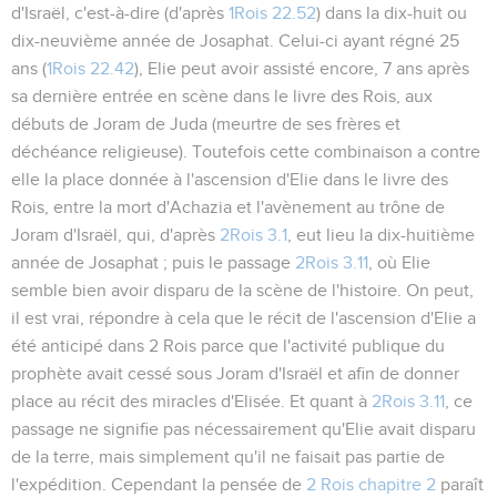
d'Israël, c'est-à-dire (d'après
1Rois 22.52
) dans la dix-huit ou
dix-neuvième année de Josaphat. Celui-ci ayant régné 25
ans (
1Rois 22.42
), Elie peut avoir assisté encore, 7 ans après
sa dernière entrée en scène dans le livre des Rois, aux
débuts de Joram de Juda (meurtre de ses frères et
déchéance religieuse). Toutefois cette combinaison a contre
elle la place donnée à l'ascension d'Elie dans le livre des
Rois, entre la mort d'Achazia et l'avènement au trône de
Joram d'Israël, qui, d'après
2Rois 3.1
, eut lieu la dix-huitième
année de Josaphat ; puis le passage
2Rois 3.11
, où Elie
semble bien avoir disparu de la scène de l'histoire. On peut,
il est vrai, répondre à cela que le récit de l'ascension d'Elie a
été anticipé dans 2 Rois parce que l'activité publique du
prophète avait cessé sous Joram d'Israël et afin de donner
place au récit des miracles d'Elisée. Et quant à
2Rois 3.11
, ce
passage ne signifie pas nécessairement qu'Elie avait disparu
de la terre, mais simplement qu'il ne faisait pas partie de
l'expédition. Cependant la pensée de
2 Rois chapitre 2
paraît