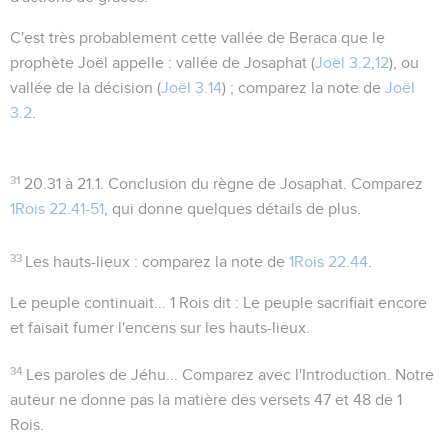
C'est très probablement cette vallée de Beraca que le
prophète Joël appelle :
vallée de Josaphat
(
Joël 3.2
,
12
), ou
vallée de la décision
(
Joël 3.14
) ; comparez la note de
Joël
3.2
.
31
20.31 à 21.1
. Conclusion du règne de Josaphat. Comparez
1Rois 22.41-51
, qui donne quelques détails de plus.
33
Les hauts-lieux
: comparez la note de
1Rois 22.44
.
Le peuple continuait...
1 Rois dit :
Le peuple sacrifiait encore
et faisait fumer l'encens sur les hauts-lieux
.
34
Les paroles de Jéhu...
Comparez avec l'Introduction. Notre
auteur ne donne pas la matière des versets 47 et 48 de 1
Rois.