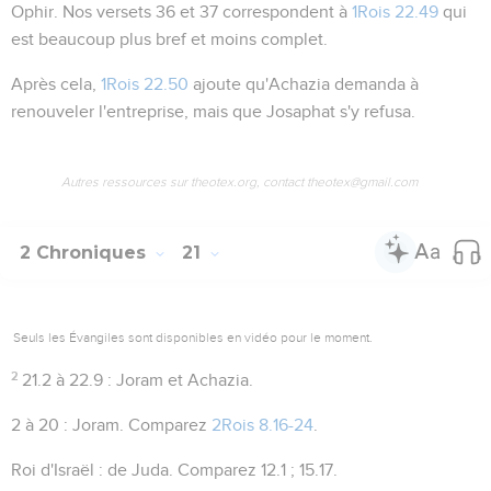
Ophir. Nos versets 36 et 37 correspondent à
1Rois 22.49
qui
est beaucoup plus bref et moins complet.
Après cela,
1Rois 22.50
ajoute qu'Achazia demanda à
renouveler l'entreprise, mais que Josaphat s'y refusa.
Autres ressources sur theotex.org, contact theotex@gmail.com
2 Chroniques
21
Seuls les Évangiles sont disponibles en vidéo pour le moment.
2
21.2 à 22.9
: Joram et Achazia.
2 à 20
: Joram. Comparez
2Rois 8.16-24
.
Roi d'Israël
: de Juda. Comparez
12.1 ; 15.17
.