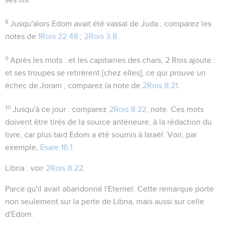
8
Jusqu'alors Edom avait été vassal de Juda ; comparez les
notes de
1Rois 22.48
;
2Rois 3.8
.
9
Après les mots :
et les capitaines des chars
, 2 Rois ajoute :
et ses troupes se retirèrent [chez elles]
, ce qui prouve un
échec de Joram ; comparez la note de
2Rois 8.21
.
10
Jusqu'à ce jour
: comparez
2Rois 8.22
, note. Ces mots
doivent être tirés de la source antérieure, à la rédaction du
livre, car plus tard Edom a été soumis à Israël. Voir, par
exemple,
Esaïe 16.1
.
Libna
: voir
2Rois 8.22
.
Parce qu'il avait abandonné l'Eternel
. Cette remarque porte
non seulement sur la perte de Libna, mais aussi sur celle
d'Edom.