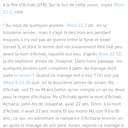
à la fille d'Achab (
21.6
). Sur le but de cette union, voyez
1Rois
22.2
, note.
2
Au bout de quelques années
:
1Rois 22.2
dit :
en la
troisième année
; mais il s'agit là des trois ans pendant
lesquels il n'y eut pas de guerre entre la Syrie et Israël
(verset 1), et dont le terme doit nécessairement être fixé peu
avant la mort d'Achab, laquelle eut lieu, d'après
1Rois 22.52
,
la dix-septième année de Josaphat. Dans notre passage, les
quelques années
sont comptées à partir du mariage dont
parle
le verset 1
. Quand ce mariage eut-il lieu ? On voit par
2Rois 8.25-26
que, en la douzième année de Joram, fils
d'Achab, soit 13 ou 14 ans (selon qu'on compte un an ou deux
pour le règne d'Achazia. fils d'Achab) après la mort d'Achab,
Achazia, petit-fils de Josaphat, avait 22 ans. Donc, à la mort
d'Achab, il avait 22 ans moins 13 (ou moins 14), soit 9 (ou 8)
ans ; ce qui, en admettant la naissance d'Achazia environ un
an après le mariage de son père Joram, reporte ce mariage à