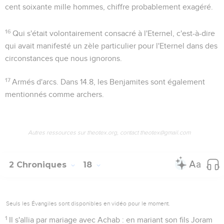
cent soixante mille hommes, chiffre probablement exagéré.
16
Qui s'était volontairement consacré à l'Eternel
, c'est-à-dire
qui avait manifesté un zèle particulier pour l'Eternel dans des
circonstances que nous ignorons.
17
Armés d'arcs
. Dans
14.8
, les Benjamites sont également
mentionnés comme archers.
Autres ressources sur theotex.org, contact theotex@gmail.com
2 Chroniques
18
Seuls les Évangiles sont disponibles en vidéo pour le moment.
1
Il s'allia par mariage avec Achab
: en mariant son fils Joram