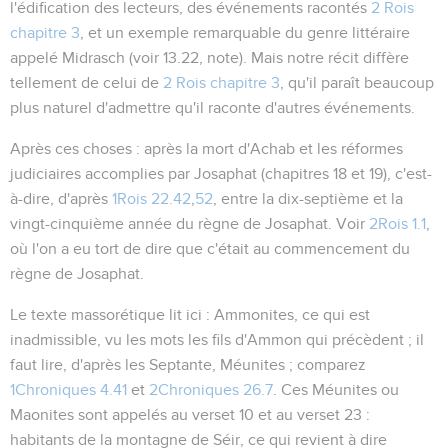
l'édification des lecteurs, des événements racontés
2 Rois
chapitre 3
, et un exemple remarquable du genre littéraire
appelé
Midrasch
(voir
13.22
, note). Mais notre récit diffère
tellement de celui de
2 Rois chapitre 3
, qu'il paraît beaucoup
plus naturel d'admettre qu'il raconte d'autres événements.
Après ces choses
: après la mort d'Achab et les réformes
judiciaires accomplies par Josaphat (chapitres 18 et 19), c'est-
à-dire, d'après
1Rois 22.42
,
52
, entre la dix-septième et la
vingt-cinquième année du règne de Josaphat. Voir
2Rois 1.1
,
où l'on a eu tort de dire que c'était au commencement du
règne de Josaphat.
Le texte massorétique lit ici :
Ammonites
, ce qui est
inadmissible, vu les mots
les fils d'Ammon
qui précèdent ; il
faut lire, d'après les Septante,
Méunites
; comparez
1Chroniques 4.41
et
2Chroniques 26.7
. Ces
Méunites
ou
Maonites
sont appelés au verset 10 et au verset 23 :
habitants de la montagne de Séir
, ce qui revient à dire