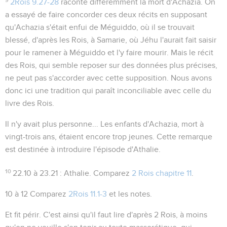
2Rois 9.27-28
raconte différemment la mort d'Achazia. On
a essayé de faire concorder ces deux récits en supposant
qu'Achazia s'était enfui de Méguiddo, où il se trouvait
blessé, d'après les Rois, à Samarie, où Jéhu l'aurait fait saisir
pour le ramener à Méguiddo et l'y faire mourir. Mais le récit
des Rois, qui semble reposer sur des données plus précises,
ne peut pas s'accorder avec cette supposition. Nous avons
donc ici une tradition qui paraît inconciliable avec celle du
livre des Rois.
Il n'y avait plus personne...
Les enfants d'Achazia, mort à
vingt-trois ans, étaient encore trop jeunes. Cette remarque
est destinée à introduire l'épisode d'Athalie.
10
22.10 à 23.21
: Athalie. Comparez
2 Rois chapitre 11
.
10 à 12
Comparez
2Rois 11.1-3
et les notes.
Et fit périr
. C'est ainsi qu'il faut lire d'après 2 Rois, à moins