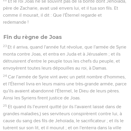
Et le roi Joas ne se souvint pas de la bonté dont Jehoïada,
père de Zacharie, avait usé envers lui, et il tua son fils. Et
comme il mourait, il dit : Que l'Éternel regarde et
redemande !
Fin du règne de Joas
23
Et il arriva, quand l'année fut révolue, que l'armée de Syrie
monta contre Joas, et entra en Juda et à Jérusalem ; et ils
détruisirent d'entre le peuple tous les chefs du peuple, et
envoyèrent toutes leurs dépouilles au roi, à Damas.
24
Car l'armée de Syrie vint avec un petit nombre d'hommes,
et l'Éternel livra en leurs mains une très-grande armée, parce
qu'ils avaient abandonné l'Éternel, le Dieu de leurs pères.
Ainsi les Syriens firent justice de Joas.
25
Et quand ils l'eurent quitté (or ils l'avaient laissé dans de
grandes maladies,) ses serviteurs conspirèrent contre lui, à
cause du sang des fils de Jehoïada, le sacrificateur ; et ils le
tuèrent sur son lit, et il mourut ; et on l'enterra dans la ville