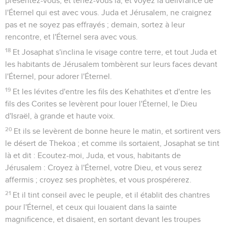
présentez-vous, et tenez-vous là, et voyez la délivrance de
l'Éternel qui est avec vous. Juda et Jérusalem, ne craignez
pas et ne soyez pas effrayés ; demain, sortez à leur
rencontre, et l'Éternel sera avec vous.
18
Et Josaphat s'inclina le visage contre terre, et tout Juda et
les habitants de Jérusalem tombèrent sur leurs faces devant
l'Éternel, pour adorer l'Éternel.
19
Et les lévites d'entre les fils des Kehathites et d'entre les
fils des Corites se levèrent pour louer l'Éternel, le Dieu
d'Israël, à grande et haute voix.
20
Et ils se levèrent de bonne heure le matin, et sortirent vers
le désert de Thekoa ; et comme ils sortaient, Josaphat se tint
là et dit : Ecoutez-moi, Juda, et vous, habitants de
Jérusalem : Croyez à l'Éternel, votre Dieu, et vous serez
affermis ; croyez ses prophètes, et vous prospérerez.
21
Et il tint conseil avec le peuple, et il établit des chantres
pour l'Éternel, et ceux qui louaient dans la sainte
magnificence, et disaient, en sortant devant les troupes