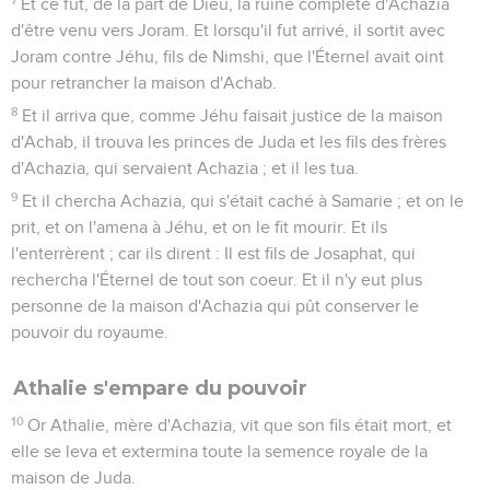
Et ce fut, de la part de Dieu, la ruine complète d'Achazia
d'être venu vers Joram. Et lorsqu'il fut arrivé, il sortit avec
Joram contre Jéhu, fils de Nimshi, que l'Éternel avait oint
pour retrancher la maison d'Achab.
8
Et il arriva que, comme Jéhu faisait justice de la maison
d'Achab, il trouva les princes de Juda et les fils des frères
d'Achazia, qui servaient Achazia ; et il les tua.
9
Et il chercha Achazia, qui s'était caché à Samarie ; et on le
prit, et on l'amena à Jéhu, et on le fit mourir. Et ils
l'enterrèrent ; car ils dirent : Il est fils de Josaphat, qui
rechercha l'Éternel de tout son coeur. Et il n'y eut plus
personne de la maison d'Achazia qui pût conserver le
pouvoir du royaume.
Athalie s'empare du pouvoir
10
Or Athalie, mère d'Achazia, vit que son fils était mort, et
elle se leva et extermina toute la semence royale de la
maison de Juda.