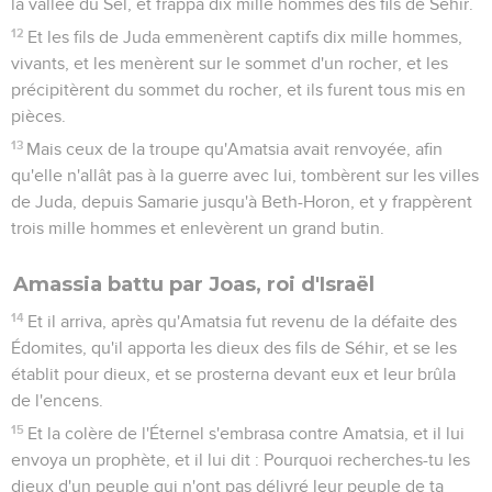
la vallée du Sel, et frappa dix mille hommes des fils de Séhir.
12
Et les fils de Juda emmenèrent captifs dix mille hommes,
vivants, et les menèrent sur le sommet d'un rocher, et les
précipitèrent du sommet du rocher, et ils furent tous mis en
pièces.
13
Mais ceux de la troupe qu'Amatsia avait renvoyée, afin
qu'elle n'allât pas à la guerre avec lui, tombèrent sur les villes
de Juda, depuis Samarie jusqu'à Beth-Horon, et y frappèrent
trois mille hommes et enlevèrent un grand butin.
Amassia battu par Joas, roi d'Israël
14
Et il arriva, après qu'Amatsia fut revenu de la défaite des
Édomites, qu'il apporta les dieux des fils de Séhir, et se les
établit pour dieux, et se prosterna devant eux et leur brûla
de l'encens.
15
Et la colère de l'Éternel s'embrasa contre Amatsia, et il lui
envoya un prophète, et il lui dit : Pourquoi recherches-tu les
dieux d'un peuple qui n'ont pas délivré leur peuple de ta