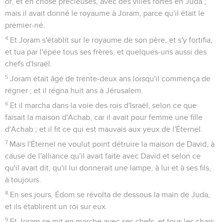
or, et en chose précieuses, avec des villes fortes en Juda ;
mais il avait donné le royaume à Joram, parce qu'il était le
premier-né.
4
Et Joram s'établit sur le royaume de son père, et s'y fortifia,
et tua par l'épée tous ses frères, et quelques-uns aussi des
chefs d'Israël.
5
Joram était âgé de trente-deux ans lorsqu'il commença de
régner ; et il régna huit ans à Jérusalem.
6
Et il marcha dans la voie des rois d'Israël, selon ce que
faisait la maison d'Achab, car il avait pour femme une fille
d'Achab ; et il fit ce qui est mauvais aux yeux de l'Éternel.
7
Mais l'Éternel ne voulut point détruire la maison de David, à
cause de l'alliance qu'il avait faite avec David et selon ce
qu'il avait dit, qu'il lui donnerait une lampe, à lui et à ses fils,
à toujours.
8
En ses jours, Édom se révolta de dessous la main de Juda,
et ils établirent un roi sur eux.
9
Et Joram se mit en marche avec ses chefs, et tous les chars