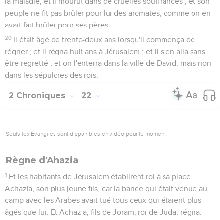
la maladie, et il mourut dans de cruelles souffrances ; et son
peuple ne fit pas brûler pour lui des aromates, comme on en
avait fait brûler pour ses pères.
20
Il était âgé de trente-deux ans lorsqu'il commença de
régner ; et il régna huit ans à Jérusalem ; et il s'en alla sans
être regretté ; et on l'enterra dans la ville de David, mais non
dans les sépulcres des rois.
2 Chroniques
22
Seuls les Évangiles sont disponibles en vidéo pour le moment.
Règne d'Ahazia
1
Et les habitants de Jérusalem établirent roi à sa place
Achazia, son plus jeune fils, car la bande qui était venue au
camp avec les Arabes avait tué tous ceux qui étaient plus
âgés que lui. Et Achazia, fils de Joram, roi de Juda, régna.