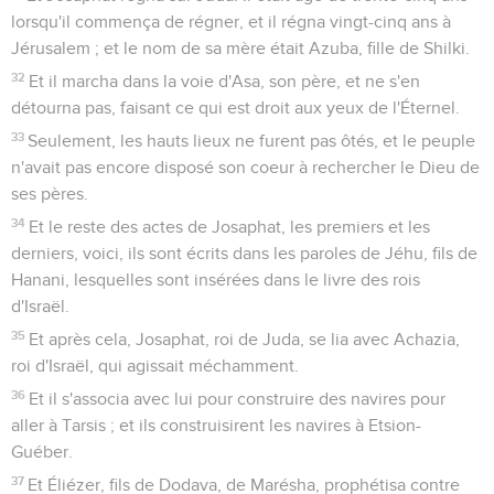
lorsqu'il commença de régner, et il régna vingt-cinq ans à
Jérusalem ; et le nom de sa mère était Azuba, fille de Shilki.
32
Et il marcha dans la voie d'Asa, son père, et ne s'en
détourna pas, faisant ce qui est droit aux yeux de l'Éternel.
33
Seulement, les hauts lieux ne furent pas ôtés, et le peuple
n'avait pas encore disposé son coeur à rechercher le Dieu de
ses pères.
34
Et le reste des actes de Josaphat, les premiers et les
derniers, voici, ils sont écrits dans les paroles de Jéhu, fils de
Hanani, lesquelles sont insérées dans le livre des rois
d'Israël.
35
Et après cela, Josaphat, roi de Juda, se lia avec Achazia,
roi d'Israël, qui agissait méchamment.
36
Et il s'associa avec lui pour construire des navires pour
aller à Tarsis ; et ils construisirent les navires à Etsion-
Guéber.
37
Et Éliézer, fils de Dodava, de Marésha, prophétisa contre