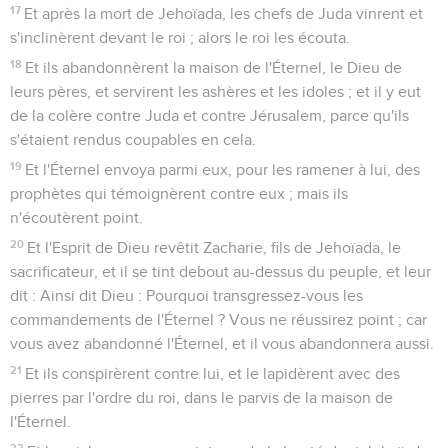
17
Et après la mort de Jehoïada, les chefs de Juda vinrent et
s'inclinèrent devant le roi ; alors le roi les écouta.
18
Et ils abandonnèrent la maison de l'Éternel, le Dieu de
leurs pères, et servirent les ashères et les idoles ; et il y eut
de la colère contre Juda et contre Jérusalem, parce qu'ils
s'étaient rendus coupables en cela.
19
Et l'Éternel envoya parmi eux, pour les ramener à lui, des
prophètes qui témoignèrent contre eux ; mais ils
n'écoutèrent point.
20
Et l'Esprit de Dieu revêtit Zacharie, fils de Jehoïada, le
sacrificateur, et il se tint debout au-dessus du peuple, et leur
dit : Ainsi dit Dieu : Pourquoi transgressez-vous les
commandements de l'Éternel ? Vous ne réussirez point ; car
vous avez abandonné l'Éternel, et il vous abandonnera aussi.
21
Et ils conspirèrent contre lui, et le lapidèrent avec des
pierres par l'ordre du roi, dans le parvis de la maison de
l'Éternel.
22