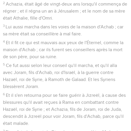
2
Achazia, était âgé de vingt-deux ans lorsqu'il commença de
régner ; et il régna un an à Jérusalem ; et le nom de sa mère
était Athalie, fille d'Omri.
3
Lui aussi marcha dans les voies de la maison d'Achab ; car
sa mère était sa conseillère à mal faire.
4
Et il fit ce qui est mauvais aux yeux de l'Éternel, comme la
maison d'Achab ; car ils furent ses conseillers après la mort
de son père, pour sa ruine.
5
Ce fut aussi selon leur conseil qu'il marcha, et qu'il alla
avec Joram, fils d'Achab, roi d'Israël, à la guerre contre
Hazaël, roi de Syrie, à Ramoth de Galaad. Et les Syriens
blessèrent Joram.
6
Et il s'en retourna pour se faire guérir à Jizreël, à cause des
blessures qu'il avait reçues à Rama en combattant contre
Hazaël, roi de Syrie ; et Achazia, fils de Joram, roi de Juda,
descendit à Jizreël pour voir Joram, fils d'Achab, parce qu'il
était malade.
7