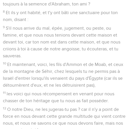
toujours à la semence d'Abraham, ton ami ?
8
Et ils y ont habité, et t'y ont bâti une sanctuaire pour ton
nom, disant :
9
S'il nous arrive du mal, épée, jugement, ou peste, ou
famine, et que nous nous tenions devant cette maison et
devant toi, car ton nom est dans cette maison, et que nous
criions à toi à cause de notre angoisse, tu écouteras, et tu
sauveras.
10
Et maintenant, voici, les fils d'Ammon et de Moab, et ceux
de la montagne de Séhir, chez lesquels tu ne permis pas à
Israël d'entrer lorsqu'ils venaient du pays d'Égypte (car ils se
détournèrent d'eux, et ne les détruisirent pas),
11
les voici qui nous récompensent en venant pour nous
chasser de ton héritage que tu nous as fait posséder.
12
O notre Dieu, ne les jugeras-tu pas ? car il n'y a point de
force en nous devant cette grande multitude qui vient contre
nous, et nous ne savons ce que nous devons faire, mais nos