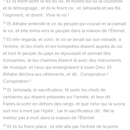
Et ils firent sortir le fils du roi, et mirent sur lui la couronne
et le témoignage ; et ils le firent roi ; et Jehoïada et ses fils
l'oignirent, et dirent : Vive le roi !
12
Et Athalie entendit le cri du peuple qui courait et acclamait
le roi, et elle entra vers le peuple dans la maison de l'Éternel.
13
Et elle regarda, et voici, le roi se tenait sur son estrade, à
l'entrée, et les chefs et les trompettes étaient auprès du roi,
et tout le peuple du pays se réjouissait et sonnait des
trompettes, et les chantres étaient là avec des instruments
de musique, et ceux qui enseignaient à louer Dieu. Et
Athalie déchira ses vêtements, et dit : Conspiration !
Conspiration !
14
Et Jehoïada, le sacrificateur, fit sortir les chefs de
centaines qui étaient préposés sur l'armée, et leur dit :
Faites-la sortir en dehors des rangs, et que celui qui la suivra
soit mis à mort par l'épée ; car le sacrificateur dit : Ne la
mettez pas à mort dans la maison de l'Éternel.
15
Et ils lui firent place ; et elle alla par l'entrée de la porte