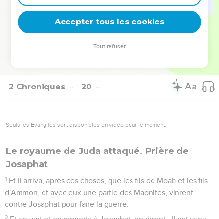
11
Et voici, Amaria, le principal sacrificateur, est préposé sur
vous dans toutes les affaires de l'Éternel, et Zebadia, fils
Accepter tous les cookies
d'Ismaël, prince de la maison de Juda, dans toutes les
affaires du roi ; et vous avez devant vous, pour officiers, les
Tout refuser
lévites. Fortifiez-vous, et agissez, et l'Éternel sera avec
l'homme de bien.
2 Chroniques
20
Seuls les Évangiles sont disponibles en vidéo pour le moment.
Le royaume de Juda attaqué. Prière de
Josaphat
1
Et il arriva, après ces choses, que les fils de Moab et les fils
d'Ammon, et avec eux une partie des Maonites, vinrent
contre Josaphat pour faire la guerre.
2
Et on vint et on rapporta à Josaphat, en disant : Il est venu