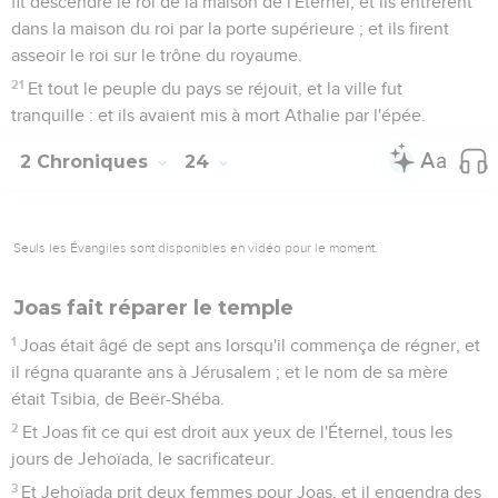
fit descendre le roi de la maison de l'Éternel, et ils entrèrent
dans la maison du roi par la porte supérieure ; et ils firent
asseoir le roi sur le trône du royaume.
21
Et tout le peuple du pays se réjouit, et la ville fut
tranquille : et ils avaient mis à mort Athalie par l'épée.
2 Chroniques
24
Seuls les Évangiles sont disponibles en vidéo pour le moment.
Joas fait réparer le temple
1
Joas était âgé de sept ans lorsqu'il commença de régner, et
il régna quarante ans à Jérusalem ; et le nom de sa mère
était Tsibia, de Beër-Shéba.
2
Et Joas fit ce qui est droit aux yeux de l'Éternel, tous les
jours de Jehoïada, le sacrificateur.
3
Et Jehoïada prit deux femmes pour Joas, et il engendra des