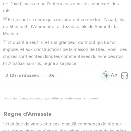
de David, mais on ne l'enterra pas dans les sépulcres des
rois.
26
Et ce sont ici ceux qui conspirèrent contre lui : Zabad, fils
de Shimhath, l'Ammonite, et Jozabad, fils de Shimrith, la
Moabite.
27
Et quant à ses fils, et à la grandeur du tribut qui lui fut
imposé, et aux constructions de la maison de Dieu, voici, ces
choses sont écrites dans les commentaires du livre des rois.
Et Amatsia, son fils, régna à sa place.
2 Chroniques
25
Seuls les Évangiles sont disponibles en vidéo pour le moment.
Règne d'Amassia
1
était âgé de vingt-cinq ans lorsqu'il commença de régner ;
et il régna vingt-neuf ans à Jérusalem ; et le nom de sa mère