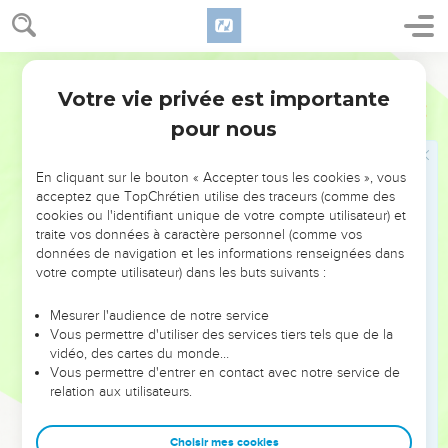
sera avec vous dans ce qui concerne le jugement.
7
Et maintenant, que la frayeur de l'Éternel soit sur vous :
prenez garde en agissant ; car auprès de l'Éternel, notre
Darby
Dieu, il n'y a point d'iniquité, ni acception de personnes, ni
Votre vie privée est importante
2 Chroniques
19
acceptation de présents.
pour nous
8
Et à Jérusalem aussi, Josaphat établit des lévites, et des
sacrificateurs, et des chefs des pères d'Israël, pour le
En cliquant sur le bouton « Accepter tous les cookies », vous
jugement de l'Éternel et pour les procès. Et ils étaient
acceptez que TopChrétien utilise des traceurs (comme des
revenus à Jérusalem.
cookies ou l'identifiant unique de votre compte utilisateur) et
9
traite vos données à caractère personnel (comme vos
Et il leur commanda, disant : Vous agirez ainsi dans la
données de navigation et les informations renseignées dans
crainte de l'Éternel, avec fidélité et d'un coeur parfait.
votre compte utilisateur) dans les buts suivants :
10
Et quelque procès qui vienne devant vous de la part de
vos frères qui habitent dans leurs villes, entre sang et sang,
Mesurer l'audience de notre service
Vous permettre d'utiliser des services tiers tels que de la
entre loi et commandement, statuts et ordonnances, vous les
vidéo, des cartes du monde…
avertirez afin qu'ils ne se rendent pas coupables envers
Vous permettre d'entrer en contact avec notre service de
l'Éternel, et qu'il n'y ait pas de la colère contre vous et contre
relation aux utilisateurs.
vos frères : vous agirez ainsi, et vous ne vous rendrez pas
coupables.
Choisir mes cookies