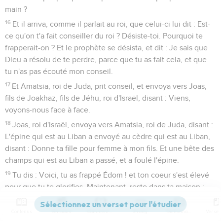
main ?
16
Et il arriva, comme il parlait au roi, que celui-ci lui dit : Est-
ce qu'on t'a fait conseiller du roi ? Désiste-toi. Pourquoi te
frapperait-on ? Et le prophète se désista, et dit : Je sais que
Dieu a résolu de te perdre, parce que tu as fait cela, et que
tu n'as pas écouté mon conseil.
17
Et Amatsia, roi de Juda, prit conseil, et envoya vers Joas,
fils de Joakhaz, fils de Jéhu, roi d'Israël, disant : Viens,
voyons-nous face à face.
18
Joas, roi d'Israël, envoya vers Amatsia, roi de Juda, disant :
L'épine qui est au Liban a envoyé au cèdre qui est au Liban,
disant : Donne ta fille pour femme à mon fils. Et une bête des
champs qui est au Liban a passé, et a foulé l'épine.
19
Tu dis : Voici, tu as frappé Édom ! et ton coeur s'est élevé
pour que tu te glorifies. Maintenant, reste dans ta maison ;
pourquoi te mettrais-tu aux prises avec le malheur et
tomberais-tu, toi, et Juda avec toi ?
Contenus
Versions
Commentaires
Strong
Dictionnaire