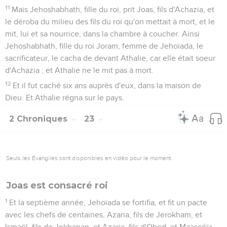
11
Mais Jehoshabhath, fille du roi, prit Joas, fils d'Achazia, et
le déroba du milieu des fils du roi qu'on mettait à mort, et le
mit, lui et sa nourrice, dans la chambre à coucher. Ainsi
Jehoshabhath, fille du roi Joram, femme de Jehoïada, le
sacrificateur, le cacha de devant Athalie, car elle était soeur
d'Achazia ; et Athalie ne le mit pas à mort.
12
Et il fut caché six ans auprès d'eux, dans la maison de
Dieu. Et Athalie régna sur le pays.
2 Chroniques
23
Seuls les Évangiles sont disponibles en vidéo pour le moment.
Joas est consacré roi
1
Et la septième année, Jehoïada se fortifia, et fit un pacte
avec les chefs de centaines, Azaria, fils de Jerokham, et
Ismaël, fils de Jokhanan, et Azaria, fils d'Obed, et Maascéïa,