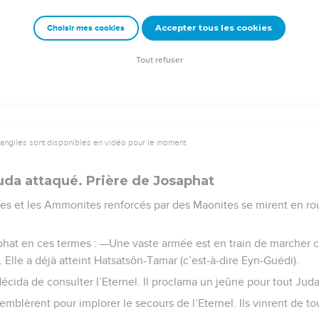
Accepter tous les cookies
Choisir mes cookies
Semeur Copyright © 1992, 1999 by Biblica, Inc.® Used by permission. All rights reserv
Tout refuser
vangiles sont disponibles en vidéo pour le moment.
da attaqué. Prière de Josaphat
ites et les Ammonites renforcés par des Maonites se mirent en rou
phat en ces termes : —Une vaste armée est en train de marcher c
 Elle a déjà atteint Hatsatsôn-Tamar (c’est-à-dire Eyn-Guédi).
décida de consulter l’Eternel. Il proclama un jeûne pour tout Juda
emblèrent pour implorer le secours de l’Eternel. Ils vinrent de tou