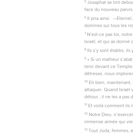
5
Josaphat se tint debo
face du nouveau parvis
6
Il pria ainsi : —Eterne
domines sur tous les ro
7
N’est-ce pas toi, notr
Israël, et qui as donné
8
Ils s’y sont établis, il
9
« Si un malheur s’aba
tenir devant ce Temple,
détresse, nous implorero
10
Eh bien, maintenant,
attaquer. Quand Israël v
détour ; il ne les a pas d
11
Et voilà comment ils 
12
Notre Dieu, n’exerce
immense armée qui vient
13
Tout Juda, femmes, et