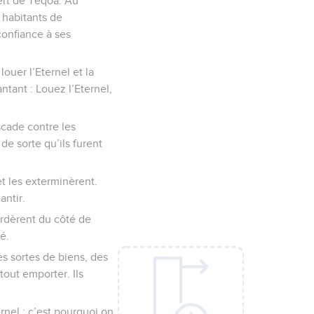
sert de Teqoa. Au
 habitants de
confiance à ses
louer l’Eternel et la
ntant : Louez l’Eternel,
cade contre les
e sorte qu’ils furent
t les exterminèrent.
antir.
ardèrent du côté de
é.
es sortes de biens, des
tout emporter. Ils
ernel ; c’est pourquoi on