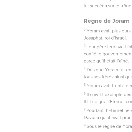
lui succéda sur le trône
Règne de Joram
2
Yoram avait plusieurs 
Josaphat, roi d’Israël.
3
Leur père leur avait fa
confié le gouvernement d
parce qu’il était l’aîné.
4
Dès que Yoram fut en p
tous ses frères ainsi que
5
Yoram avait trente-de
6
Il suivit l’exemple de
Il fit ce que l’Eternel
7
Pourtant, l’Eternel ne 
David à qui il avait pr
8
Sous le règne de Yora