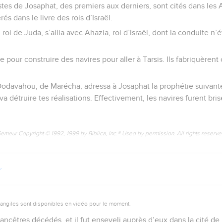
estes de Josaphat, des premiers aux derniers, sont cités dans les 
és dans le livre des rois d’Israël.
roi de Juda, s’allia avec Ahazia, roi d’Israël, dont la conduite n’
 pour construire des navires pour aller à Tarsis. Ils fabriquèrent
e Dodavahou, de Marécha, adressa à Josaphat la prophétie suivant
 va détruire tes réalisations. Effectivement, les navires furent bri
Semeur Copyright © 1992, 1999 by Biblica, Inc.® Used by permission. All rights reserv
vangiles sont disponibles en vidéo pour le moment.
 ancêtres décédés, et il fut enseveli auprès d’eux dans la cité de 