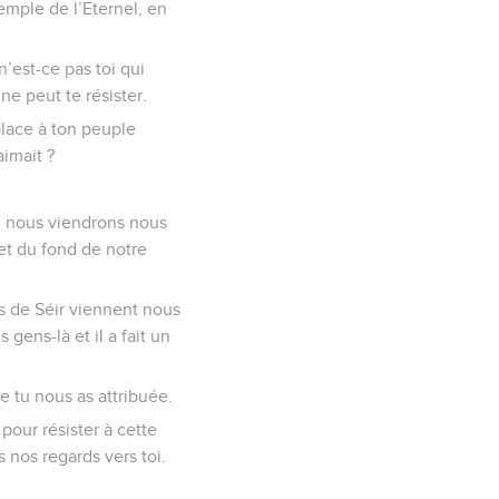
mple de l’Eternel, en
n’est-ce pas toi qui
e peut te résister.
place à ton peuple
aimait ?
e, nous viendrons nous
et du fond de notre
s de Séir viennent nous
gens-là et il a fait un
e tu nous as attribuée.
our résister à cette
nos regards vers toi.