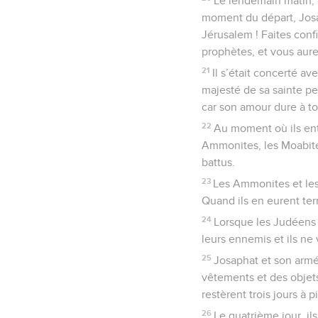
Le lendemain matin, 
moment du départ, Josa
Jérusalem ! Faites confi
prophètes, et vous aurez
21
Il s’était concerté av
majesté de sa sainte pe
car son amour dure à to
22
Au moment où ils ent
Ammonites, les Moabites
battus.
23
Les Ammonites et les
Quand ils en eurent term
24
Lorsque les Judéens p
leurs ennemis et ils ne 
25
Josaphat et son armé
vêtements et des objets 
restèrent trois jours à pi
26
Le quatrième jour, il