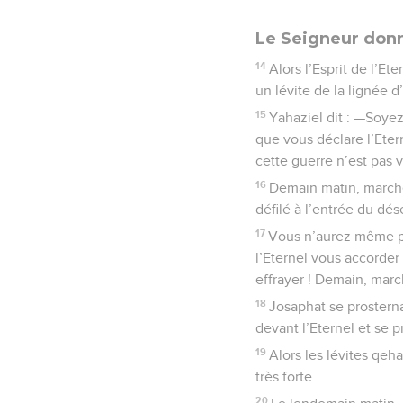
Le Seigneur donn
14
Alors l’Esprit de l’Et
un lévite de la lignée 
15
Yahaziel dit : —Soyez 
que vous déclare l’Eter
cette guerre n’est pas v
16
Demain matin, marchez
défilé à l’entrée du dés
17
Vous n’aurez même pas
l’Eternel vous accorder
effrayer ! Demain, march
18
Josaphat se prosterna
devant l’Eternel et se p
19
Alors les lévites qeha
très forte.
20