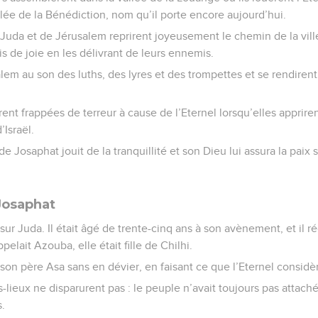
llée de la Bénédiction, nom qu’il porte encore aujourd’hui.
uda et de Jérusalem reprirent joyeusement le chemin de la ville
lis de joie en les délivrant de leurs ennemis.
salem au son des luths, des lyres et des trompettes et se rendire
rent frappées de terreur à cause de l’Eternel lorsqu’elles apprire
Israël.
e Josaphat jouit de la tranquillité et son Dieu lui assura la paix 
Josaphat
sur Juda. Il était âgé de trente-cinq ans à son avènement, et il r
elait Azouba, elle était fille de Chilhi.
e son père Asa sans en dévier, en faisant ce que l’Eternel consid
-lieux ne disparurent pas : le peuple n’avait toujours pas atta
.