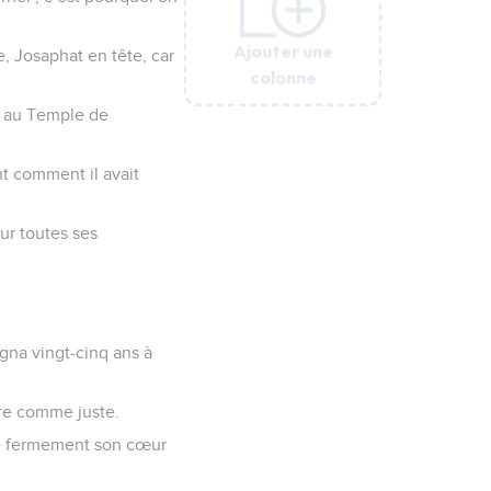
Ajouter une
Ajouter une
Ajouter une
Ajouter une
Ajouter une
Ajouter une
, Josaphat en tête, car
colonne
colonne
colonne
colonne
colonne
colonne
nt au Temple de
nt comment il avait
sur toutes ses
égna vingt-cinq ans à
ère comme juste.
ché fermement son cœur