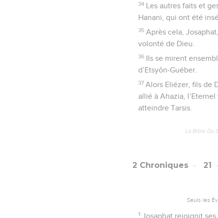
34
Les autres faits et g
Hanani, qui ont été insér
35
Après cela, Josaphat, 
volonté de Dieu.
36
Ils se mirent ensemble
d’Etsyôn-Guéber.
37
Alors Eliézer, fils d
allié à Ahazia, l’Eternel
atteindre Tarsis.
La Bible Du 
2 Chroniques
21
Seuls les É
1
Josaphat rejoignit ses