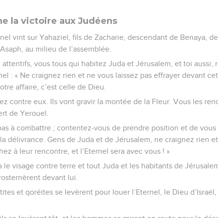
e la victoire aux Judéens
ernel vint sur Yahaziel, fils de Zacharie, descendant de Benaya, d
d’Asaph, au milieu de l’assemblée.
attentifs, vous tous qui habitez Juda et Jérusalem, et toi aussi, 
nel : « Ne craignez rien et ne vous laissez pas effrayer devant c
otre affaire, c’est celle de Dieu.
 contre eux. Ils vont gravir la montée de la Fleur. Vous les re
ert de Yerouel.
 à combattre ; contentez-vous de prendre position et de vous te
 la délivrance. Gens de Juda et de Jérusalem, ne craignez rien et
ez à leur rencontre, et l’Eternel sera avec vous ! »
 le visage contre terre et tout Juda et les habitants de Jérusale
rosternèrent devant lui.
tites et qoréites se levèrent pour louer l’Eternel, le Dieu d’Israë