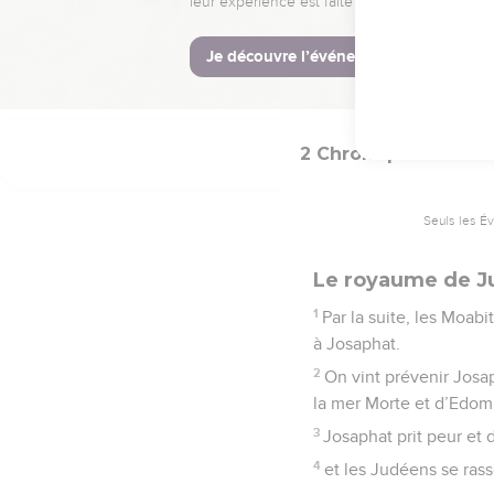
qui agissent bien !
La Bible Du 
2 Chroniques
20
Seuls les É
Le royaume de Ju
1
Par la suite, les Moab
à Josaphat.
2
On vint prévenir Josa
la mer Morte et d’Edom.
3
Josaphat prit peur et 
4
et les Judéens se rass