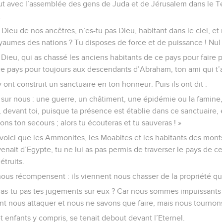
ut avec l’assemblée des gens de Juda et de Jérusalem dans le Te
.
l, Dieu de nos ancêtres, n’es-tu pas Dieu, habitant dans le ciel, et 
yaumes des nations ? Tu disposes de force et de puissance ! Nul n
e Dieu, qui as chassé les anciens habitants de ce pays pour faire 
 ce pays pour toujours aux descendants d’Abraham, ton ami qui t’
s y ont construit un sanctuaire en ton honneur. Puis ils ont dit :
t sur nous : une guerre, un châtiment, une épidémie ou la famin
 devant toi, puisque ta présence est établie dans ce sanctuaire, 
ns ton secours ; alors tu écouteras et tu sauveras ! »
 voici que les Ammonites, les Moabites et les habitants des mont
enait d’Egypte, tu ne lui as pas permis de traverser le pays de ces 
étruits.
nous récompensent : ils viennent nous chasser de la propriété qu
ras-tu pas tes jugements sur eux ? Car nous sommes impuissants p
 nous attaquer et nous ne savons que faire, mais nous tournons 
 enfants y compris, se tenait debout devant l’Eternel.