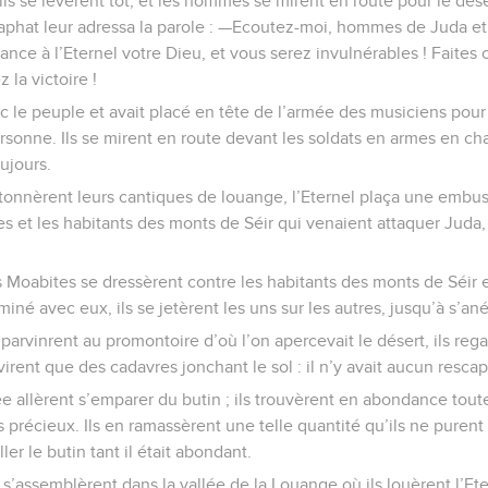
ils se levèrent tôt, et les hommes se mirent en route pour le dé
phat leur adressa la parole : —Ecoutez-moi, hommes de Juda et
ance à l’Eternel votre Dieu, et vous serez invulnérables ! Faites 
 la victoire !
ec le peuple et avait placé en tête de l’armée des musiciens pour 
rsonne. Ils se mirent en route devant les soldats en armes en cha
ujours.
onnèrent leurs cantiques de louange, l’Eternel plaça une embus
 et les habitants des monts de Séir qui venaient attaquer Juda, d
 Moabites se dressèrent contre les habitants des monts de Séir e
iné avec eux, ils se jetèrent les uns sur les autres, jusqu’à s’ané
arvinrent au promontoire d’où l’on apercevait le désert, ils reg
virent que des cadavres jonchant le sol : il n’y avait aucun rescap
e allèrent s’emparer du butin ; ils trouvèrent en abondance tout
précieux. Ils en ramassèrent une telle quantité qu’ils ne purent 
ller le butin tant il était abondant.
s s’assemblèrent dans la vallée de la Louange où ils louèrent l’Et