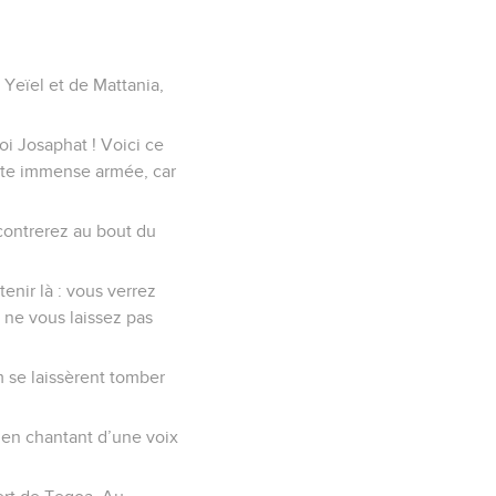
e Yeïel et de Mattania,
roi Josaphat ! Voici ce
ette immense armée, car
ncontrerez au bout du
nir là : vous verrez
 ne vous laissez pas
m se laissèrent tomber
l, en chantant d’une voix