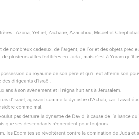
.
frères : Azaria, Yehiel, Zacharie, Azariahou, Micaël et Chephatiah
it de nombreux cadeaux, de l’argent, de l’or et des objets précieux
e plusieurs villes fortifiées en Juda ; mais c’est à Yoram qu’il a
ossession du royaume de son père et qu’il eut affermi son pouvoir
 des dirigeants d’Israël.
ux ans à son avènement et il régna huit ans à Jérusalem.
s rois d’Israël, agissant comme la dynastie d’Achab, car il avait é
 considère comme mal.
voulut pas détruire la dynastie de David, à cause de l’alliance qu
omis que ses descendants régneraient pour toujours.
m, les Edomites se révoltèrent contre la domination de Juda et s