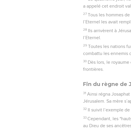
a appelé cet endroit va
27
Tous les hommes de J
l’Eternel les avait remp
28
Ils arrivèrent à Jéru
l’Eternel.
29
Toutes les nations fu
combattu les ennemis d’
30
Dès lors, le royaume d
frontières.
Fin du règne de 
31
Ainsi régna Josaphat 
Jérusalem. Sa mère s’app
32
Il suivit l’exemple d
33
Cependant, les *hauts
au Dieu de ses ancêtres