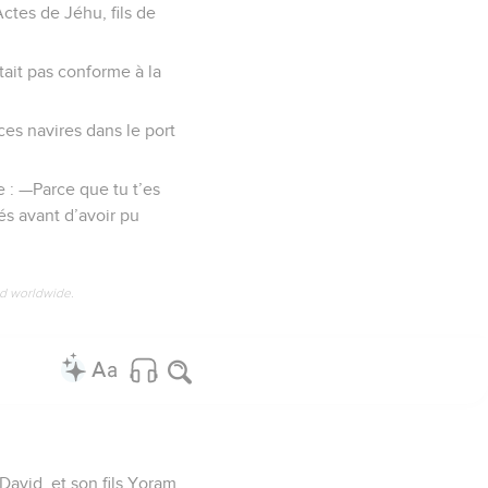
Actes de Jéhu, fils de
était pas conforme à la
 ces navires dans le port
e : —Parce que tu t’es
sés avant d’avoir pu
ed worldwide.
David, et son fils Yoram