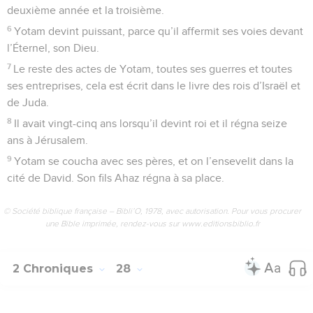
deuxième année et la troisième.
6
Yotam devint puissant, parce qu’il affermit ses voies devant
l’Éternel, son Dieu.
7
Le reste des actes de Yotam, toutes ses guerres et toutes
ses entreprises, cela est écrit dans le livre des rois d’Israël et
de Juda.
8
Il avait vingt-cinq ans lorsqu’il devint roi et il régna seize
ans à Jérusalem.
9
Yotam se coucha avec ses pères, et on l’ensevelit dans la
cité de David. Son fils Ahaz régna à sa place.
© Société biblique française – Bibli’O, 1978, avec autorisation. Pour vous procurer
une Bible imprimée, rendez-vous sur www.editionsbiblio.fr
2 Chroniques
28