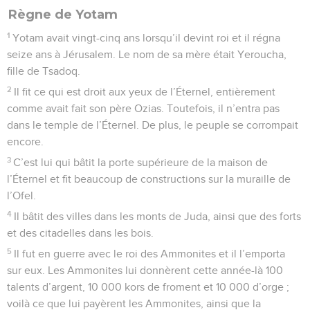
Règne de Yotam
1
Yotam avait vingt-cinq ans lorsqu’il devint roi et il régna
seize ans à Jérusalem. Le nom de sa mère était Yeroucha,
fille de Tsadoq.
2
Il fit ce qui est droit aux yeux de l’Éternel, entièrement
comme avait fait son père Ozias. Toutefois, il n’entra pas
dans le temple de l’Éternel. De plus, le peuple se corrompait
encore.
3
C’est lui qui bâtit la porte supérieure de la maison de
l’Éternel et fit beaucoup de constructions sur la muraille de
l’Ofel.
4
Il bâtit des villes dans les monts de Juda, ainsi que des forts
et des citadelles dans les bois.
5
Il fut en guerre avec le roi des Ammonites et il l’emporta
sur eux. Les Ammonites lui donnèrent cette année-là 100
talents d’argent, 10 000 kors de froment et 10 000 d’orge ;
voilà ce que lui payèrent les Ammonites, ainsi que la