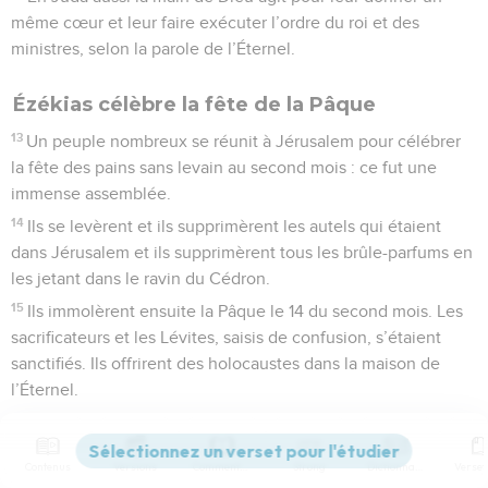
même cœur et leur faire exécuter l’ordre du roi et des
ministres, selon la parole de l’Éternel.
Ézékias célèbre la fête de la Pâque
13
Un peuple nombreux se réunit à Jérusalem pour célébrer
la fête des pains sans levain au second mois : ce fut une
immense assemblée.
14
Ils se levèrent et ils supprimèrent les autels qui étaient
dans Jérusalem et ils supprimèrent tous les brûle-parfums en
les jetant dans le ravin du Cédron.
15
Ils immolèrent ensuite la Pâque le 14 du second mois. Les
sacrificateurs et les Lévites, saisis de confusion, s’étaient
sanctifiés. Ils offrirent des holocaustes dans la maison de
l’Éternel.
16
Ils occupaient leur place ordinaire, conformément à la loi
de Moïse, homme de Dieu, et les sacrificateurs faisaient
Contenus
Versions
Commentaires
Strong
Dictionnaire
l’aspersion du sang, (qu’ils recevaient) de la main des