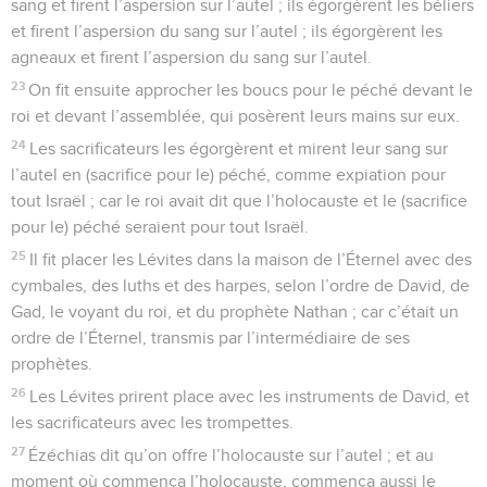
sang et firent l’aspersion sur l’autel ; ils égorgèrent les béliers
et firent l’aspersion du sang sur l’autel ; ils égorgèrent les
agneaux et firent l’aspersion du sang sur l’autel.
23
On fit ensuite approcher les boucs pour le péché devant le
roi et devant l’assemblée, qui posèrent leurs mains sur eux.
24
Les sacrificateurs les égorgèrent et mirent leur sang sur
l’autel en (sacrifice pour le) péché, comme expiation pour
tout Israël ; car le roi avait dit que l’holocauste et le (sacrifice
pour le) péché seraient pour tout Israël.
25
Il fit placer les Lévites dans la maison de l’Éternel avec des
cymbales, des luths et des harpes, selon l’ordre de David, de
Gad, le voyant du roi, et du prophète Nathan ; car c’était un
ordre de l’Éternel, transmis par l’intermédiaire de ses
prophètes.
26
Les Lévites prirent place avec les instruments de David, et
les sacrificateurs avec les trompettes.
27
Ézéchias dit qu’on offre l’holocauste sur l’autel ; et au
moment où commença l’holocauste, commença aussi le