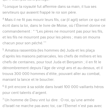
3
Lorsque la royauté fut affermie dans sa main, il tua ses
serviteurs qui avaient frappé le roi son père.
4
Mais il ne fit pas mourir leurs fils, car (il agit) selon ce qui est
écrit dans la loi, dans le livre de Moïse, où l’Éternel donne ce
commandement : “ “Les pères ne mourront pas pour les fils,
et les fils ne mourront pas pour les pères ; mais on mourra
chacun pour son péché.””
5
Amatsia rassembla (les hommes de) Juda et les plaça
d’après les maisons patriarcales, les chefs de milliers et les
chefs de centaines, pour tout Juda et Benjamin ; il en fit le
dénombrement depuis l’âge de vingt ans et au-dessus, et il
trouva 300 000 hommes d’élite, pouvant aller au combat,
maniant la lance et le bouclier.
6
Il prit encore à sa solde dans Israël 100 000 vaillants héros
pour cent talents d’argent.
7
Un homme de Dieu vint lui dire : O roi, qu’une armée
d’Israël ne marche pas avec toi, car l’Éternel n’est pas avec