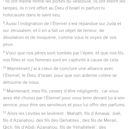
Ils ont même fermé les portes du vestibule, ils ont éteint les
lampes, ils n’ont offert au Dieu d’Israël ni parfum ni
holocauste dans le saint lieu.
8
Aussi l’indignation de l’Éternel s’est répandue sur Juda et
sur Jérusalem, et il en a fait un objet de terreur, de
désolation et de moquerie, comme vous le voyez de vos
yeux.
9
Voici que nos pères sont tombés par l’épée, et que nos fils,
nos filles et nos femmes sont en captivité à cause de cela.
10
Maintenant j’ai à cœur de conclure une alliance avec
l’Éternel, le Dieu d’Israël, pour que son ardente colère se
détourne de nous.
11
Maintenant, mes fils, cessez d’être négligents ; car vous
avez été choisis par l’Éternel pour vous tenir devant lui à son
service, pour être ses serviteurs et pour lui offrir des parfums.
12
Alors les Lévites se levèrent : Mahath, fils d’Amasaï, Joël,
fils d’Azariahou, des fils des Qehatites ; des fils de Merari,
Qich, fils d’Abdi, Azariahou, fils de Yehalléleél ; des