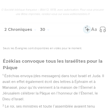
© Société biblique française – Bibli’O, 1978, avec autorisation. Pour vous procurer
une Bible imprimée, rendez-vous sur www.editionsbiblio.fr
2 Chroniques
30
Seuls les Évangiles sont disponibles en vidéo pour le moment.
Ézékias convoque tous les Israélites pour la
Pâque
1
Ézéchias envoya (des messagers) dans tout Israël et Juda. Il
avait en effet également écrit des lettres à Éphraïm et à
Manassé, pour qu’ils viennent à la maison de l’Éternel à
Jérusalem célébrer la Pâque en l’honneur de l’Éternel, le
Dieu d’Israël.
2
Le roi, ses ministres et toute l’assemblée avaient tenu