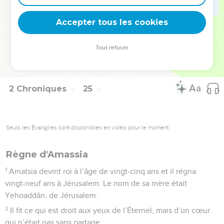
dans le commentaire du livre des rois. Son fils Amatsia régna
Accepter tous les cookies
à sa place.
© Société biblique française – Bibli’O, 1978, avec autorisation. Pour vous procurer
Tout refuser
une Bible imprimée, rendez-vous sur www.editionsbiblio.fr
2 Chroniques
25
Seuls les Évangiles sont disponibles en vidéo pour le moment.
Règne d'Amassia
1
Amatsia devint roi à l’âge de vingt-cinq ans et il régna
vingt-neuf ans à Jérusalem. Le nom de sa mère était
Yehoaddân, de Jérusalem.
2
Il fit ce qui est droit aux yeux de l’Éternel, mais d’un cœur
qui n’était pas sans partage.