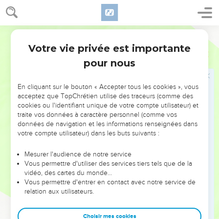
peuple tous les chefs du peuple et ils envoyèrent au roi de
Damas tout leur butin.
Segond 1978 (Colombe)
24
L’armée des Syriens arriva avec un petit nombre
d’hommes ; et cependant l’Éternel livra entre leurs mains
Votre vie privée est importante
2 Chroniques
24
une armée très considérable, parce qu’ils avaient abandonné
pour nous
l’Éternel, le Dieu de leurs pères. Ainsi les Syriens furent
l’instrument d’un jugement contre Joas.
En cliquant sur le bouton « Accepter tous les cookies », vous
25
Lorsqu’ils se furent éloignés de lui, après l’avoir
acceptez que TopChrétien utilise des traceurs (comme des
cookies ou l'identifiant unique de votre compte utilisateur) et
abandonné dans de grandes souffrances, ses serviteurs
traite vos données à caractère personnel (comme vos
conspirèrent contre lui à cause du sang des fils du
données de navigation et les informations renseignées dans
sacrificateur Yehoyada ; ils le tuèrent sur son lit, et il mourut.
votre compte utilisateur) dans les buts suivants :
On l’ensevelit dans la cité de David, mais on ne l’ensevelit
pas dans les tombes des rois.
Mesurer l'audience de notre service
Vous permettre d'utiliser des services tiers tels que de la
26
Voici ceux qui conspirèrent contre lui : Zabad, fils de
vidéo, des cartes du monde…
Chimeath, (femme) Ammonite, et Yozabad, fils de Chimrith,
Vous permettre d'entrer en contact avec notre service de
relation aux utilisateurs.
(femme) Moabite.
27
Quant à ses fils, au grand nombre de prophéties contre lui,
Choisir mes cookies
et aux réparations faites à la maison de Dieu, cela est écrit