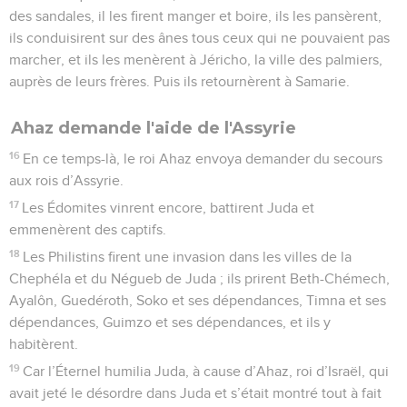
des sandales, il les firent manger et boire, ils les pansèrent,
ils conduisirent sur des ânes tous ceux qui ne pouvaient pas
marcher, et ils les menèrent à Jéricho, la ville des palmiers,
auprès de leurs frères. Puis ils retournèrent à Samarie.
Ahaz demande l'aide de l'Assyrie
16
En ce temps-là, le roi Ahaz envoya demander du secours
aux rois d’Assyrie.
17
Les Édomites vinrent encore, battirent Juda et
emmenèrent des captifs.
18
Les Philistins firent une invasion dans les villes de la
Chephéla et du Négueb de Juda ; ils prirent Beth-Chémech,
Ayalôn, Guedéroth, Soko et ses dépendances, Timna et ses
dépendances, Guimzo et ses dépendances, et ils y
habitèrent.
19
Car l’Éternel humilia Juda, à cause d’Ahaz, roi d’Israël, qui
avait jeté le désordre dans Juda et s’était montré tout à fait