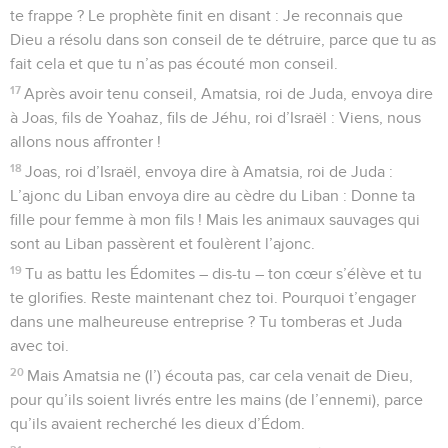
te frappe ? Le prophète finit en disant : Je reconnais que
Dieu a résolu dans son conseil de te détruire, parce que tu as
fait cela et que tu n’as pas écouté mon conseil.
17
Après avoir tenu conseil, Amatsia, roi de Juda, envoya dire
à Joas, fils de Yoahaz, fils de Jéhu, roi d’Israël : Viens, nous
allons nous affronter !
18
Joas, roi d’Israël, envoya dire à Amatsia, roi de Juda :
L’ajonc du Liban envoya dire au cèdre du Liban : Donne ta
fille pour femme à mon fils ! Mais les animaux sauvages qui
sont au Liban passèrent et foulèrent l’ajonc.
19
Tu as battu les Édomites – dis-tu – ton cœur s’élève et tu
te glorifies. Reste maintenant chez toi. Pourquoi t’engager
dans une malheureuse entreprise ? Tu tomberas et Juda
avec toi.
20
Mais Amatsia ne (l’) écouta pas, car cela venait de Dieu,
pour qu’ils soient livrés entre les mains (de l’ennemi), parce
qu’ils avaient recherché les dieux d’Édom.