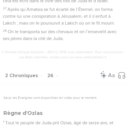
cela est écrit dans le livre des rois de Juda et d’Israël.
27
Après qu’Amatsia se fut écarté de l’Éternel, on forma
contre lui une conspiration à Jérusalem, et il s’enfuit à
Lakich ; mais on le poursuivit à Lakich où on le fit mourir.
28
On le transporta sur des chevaux et on l’ensevelit avec
ses pères dans la cité de Juda.
© Société biblique française – Bibli’O, 1978, avec autorisation. Pour vous procurer
une Bible imprimée, rendez-vous sur www.editionsbiblio.fr
2 Chroniques
26
Seuls les Évangiles sont disponibles en vidéo pour le moment.
Règne d'Ozias
1
Tout le peuple de Juda prit Ozias, âgé de seize ans, et