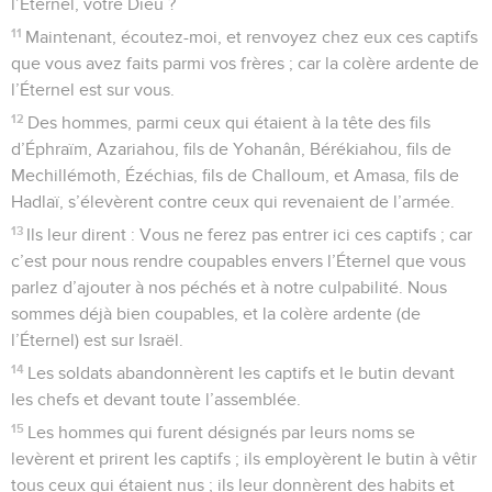
l’Éternel, votre Dieu ?
11
Maintenant, écoutez-moi, et renvoyez chez eux ces captifs
que vous avez faits parmi vos frères ; car la colère ardente de
l’Éternel est sur vous.
12
Des hommes, parmi ceux qui étaient à la tête des fils
d’Éphraïm, Azariahou, fils de Yohanân, Bérékiahou, fils de
Mechillémoth, Ézéchias, fils de Challoum, et Amasa, fils de
Hadlaï, s’élevèrent contre ceux qui revenaient de l’armée.
13
Ils leur dirent : Vous ne ferez pas entrer ici ces captifs ; car
c’est pour nous rendre coupables envers l’Éternel que vous
parlez d’ajouter à nos péchés et à notre culpabilité. Nous
sommes déjà bien coupables, et la colère ardente (de
l’Éternel) est sur Israël.
14
Les soldats abandonnèrent les captifs et le butin devant
les chefs et devant toute l’assemblée.
15
Les hommes qui furent désignés par leurs noms se
levèrent et prirent les captifs ; ils employèrent le butin à vêtir
tous ceux qui étaient nus ; ils leur donnèrent des habits et