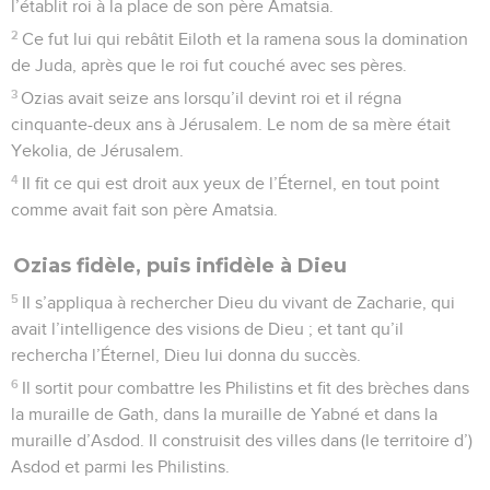
l’établit roi à la place de son père Amatsia.
2
Ce fut lui qui rebâtit Eiloth et la ramena sous la domination
de Juda, après que le roi fut couché avec ses pères.
3
Ozias avait seize ans lorsqu’il devint roi et il régna
cinquante-deux ans à Jérusalem. Le nom de sa mère était
Yekolia, de Jérusalem.
4
Il fit ce qui est droit aux yeux de l’Éternel, en tout point
comme avait fait son père Amatsia.
Ozias fidèle, puis infidèle à Dieu
5
Il s’appliqua à rechercher Dieu du vivant de Zacharie, qui
avait l’intelligence des visions de Dieu ; et tant qu’il
rechercha l’Éternel, Dieu lui donna du succès.
6
Il sortit pour combattre les Philistins et fit des brèches dans
la muraille de Gath, dans la muraille de Yabné et dans la
muraille d’Asdod. Il construisit des villes dans (le territoire d’)
Asdod et parmi les Philistins.