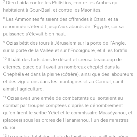
7
Dieu l’aida contre les Philistins, contre les Arabes qui
habitaient à Gour-Baal, et contre les Maonites.
8
Les Ammonites faisaient des offrandes à Ozias, et sa
renommée s’étendit jusqu’aux abords de l’Égypte, car sa
puissance s’élevait bien haut.
9
Ozias bâtit des tours à Jérusalem sur la porte de l’Angle,
sur la porte de la Vallée et sur l’Encoignure, et il les fortifia.
10
Il bâtit des forts dans le désert et creusa beaucoup de
citernes, parce qu’il avait un nombreux cheptel dans la
Chephéla et dans la plaine (côtière), ainsi que des laboureurs
et des vignerons dans les montagnes et au Carmel, car il
aimait l’agriculture.
11
Ozias avait une armée de combattants qui sortaient au
combat par troupes comptées d’après le dénombrement
qu’en firent le scribe Yeïel et le commissaire Maaséyahou, et
(placées) sous les ordres de Hananiahou, l’un des ministres
du roi.
12
Le nombre total des chefs de familles, des vaillants héros,