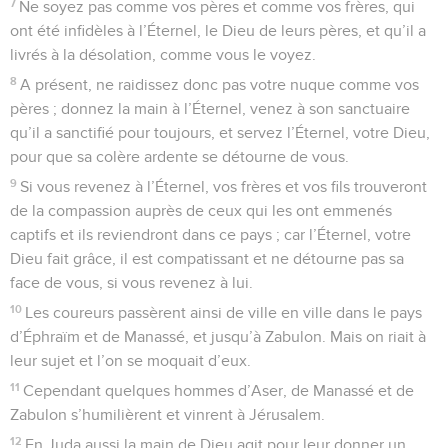
7
Ne soyez pas comme vos pères et comme vos frères, qui
ont été infidèles à l’Éternel, le Dieu de leurs pères, et qu’il a
livrés à la désolation, comme vous le voyez.
8
A présent, ne raidissez donc pas votre nuque comme vos
pères ; donnez la main à l’Éternel, venez à son sanctuaire
qu’il a sanctifié pour toujours, et servez l’Éternel, votre Dieu,
pour que sa colère ardente se détourne de vous.
9
Si vous revenez à l’Éternel, vos frères et vos fils trouveront
de la compassion auprès de ceux qui les ont emmenés
captifs et ils reviendront dans ce pays ; car l’Éternel, votre
Dieu fait grâce, il est compatissant et ne détourne pas sa
face de vous, si vous revenez à lui.
10
Les coureurs passèrent ainsi de ville en ville dans le pays
d’Éphraïm et de Manassé, et jusqu’à Zabulon. Mais on riait à
leur sujet et l’on se moquait d’eux.
11
Cependant quelques hommes d’Aser, de Manassé et de
Zabulon s’humilièrent et vinrent à Jérusalem.
12
En Juda aussi la main de Dieu agit pour leur donner un