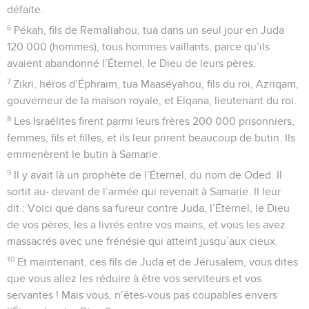
défaite.
6
Pékah, fils de Remaliahou, tua dans un seul jour en Juda
120 000 (hommes), tous hommes vaillants, parce qu’ils
avaient abandonné l’Éternel, le Dieu de leurs pères.
7
Zikri, héros d’Éphraïm, tua Maaséyahou, fils du roi, Azriqam,
gouverneur de la maison royale, et Elqana, lieutenant du roi.
8
Les Israélites firent parmi leurs frères 200 000 prisonniers,
femmes, fils et filles, et ils leur prirent beaucoup de butin. Ils
emmenèrent le butin à Samarie.
9
Il y avait là un prophète de l’Éternel, du nom de Oded. Il
sortit au- devant de l’armée qui revenait à Samarie. Il leur
dit : Voici que dans sa fureur contre Juda, l’Éternel, le Dieu
de vos pères, les a livrés entre vos mains, et vous les avez
massacrés avec une frénésie qui atteint jusqu’aux cieux.
10
Et maintenant, ces fils de Juda et de Jérusalem, vous dites
que vous allez les réduire à être vos serviteurs et vos
servantes ! Mais vous, n’êtes-vous pas coupables envers