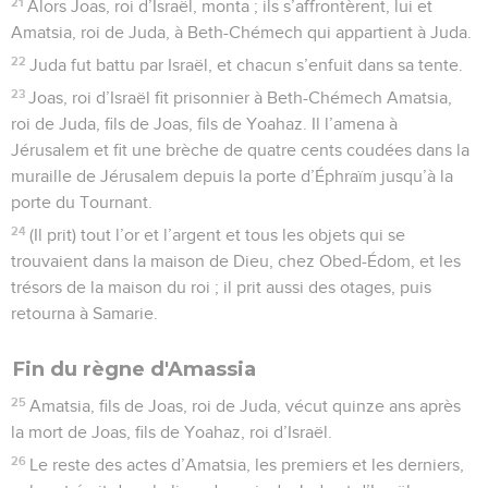
21
Alors Joas, roi d’Israël, monta ; ils s’affrontèrent, lui et
Amatsia, roi de Juda, à Beth-Chémech qui appartient à Juda.
22
Juda fut battu par Israël, et chacun s’enfuit dans sa tente.
23
Joas, roi d’Israël fit prisonnier à Beth-Chémech Amatsia,
roi de Juda, fils de Joas, fils de Yoahaz. Il l’amena à
Jérusalem et fit une brèche de quatre cents coudées dans la
muraille de Jérusalem depuis la porte d’Éphraïm jusqu’à la
porte du Tournant.
24
(Il prit) tout l’or et l’argent et tous les objets qui se
trouvaient dans la maison de Dieu, chez Obed-Édom, et les
trésors de la maison du roi ; il prit aussi des otages, puis
retourna à Samarie.
Fin du règne d'Amassia
25
Amatsia, fils de Joas, roi de Juda, vécut quinze ans après
la mort de Joas, fils de Yoahaz, roi d’Israël.
26
Le reste des actes d’Amatsia, les premiers et les derniers,