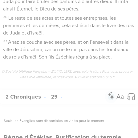
Juda pour faire brûler des parfums à d’autres dieux. Il irrita
ainsi l’Éternel, le Dieu de ses pères.
26
Le reste de ses actes et toutes ses entreprises, les
premières et les dernières, cela est écrit dans le livre des rois
de Juda et d’Israël.
27
Ahaz se coucha avec ses pères, et on l’ensevelit dans la
ville de Jérusalem, car on ne le mit pas dans les tombeaux
des rois d’Israël. Son fils Ézéchias régna à sa place.
© Société biblique française – Bibli’O, 1978, avec autorisation. Pour vous procurer
une Bible imprimée, rendez-vous sur www.editionsbiblio.fr
2 Chroniques
29
Seuls les Évangiles sont disponibles en vidéo pour le moment.
Règne d'Ézékias. Purification du temple