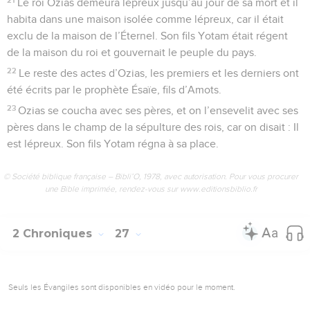
Le roi Ozias demeura lépreux jusqu’au jour de sa mort et il
habita dans une maison isolée comme lépreux, car il était
exclu de la maison de l’Éternel. Son fils Yotam était régent
de la maison du roi et gouvernait le peuple du pays.
22
Le reste des actes d’Ozias, les premiers et les derniers ont
été écrits par le prophète Ésaïe, fils d’Amots.
23
Ozias se coucha avec ses pères, et on l’ensevelit avec ses
pères dans le champ de la sépulture des rois, car on disait : Il
est lépreux. Son fils Yotam régna à sa place.
© Société biblique française – Bibli’O, 1978, avec autorisation. Pour vous procurer
une Bible imprimée, rendez-vous sur www.editionsbiblio.fr
2 Chroniques
27
Seuls les Évangiles sont disponibles en vidéo pour le moment.