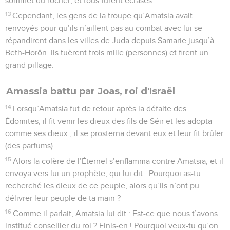
sommet du rocher, et tous furent écrasés.
13
Cependant, les gens de la troupe qu’Amatsia avait
renvoyés pour qu’ils n’aillent pas au combat avec lui se
répandirent dans les villes de Juda depuis Samarie jusqu’à
Beth-Horôn. Ils tuèrent trois mille (personnes) et firent un
grand pillage.
Amassia battu par Joas, roi d'Israël
14
Lorsqu’Amatsia fut de retour après la défaite des
Édomites, il fit venir les dieux des fils de Séir et les adopta
comme ses dieux ; il se prosterna devant eux et leur fit brûler
(des parfums).
15
Alors la colère de l’Éternel s’enflamma contre Amatsia, et il
envoya vers lui un prophète, qui lui dit : Pourquoi as-tu
recherché les dieux de ce peuple, alors qu’ils n’ont pu
délivrer leur peuple de ta main ?
16
Comme il parlait, Amatsia lui dit : Est-ce que nous t’avons
institué conseiller du roi ? Finis-en ! Pourquoi veux-tu qu’on