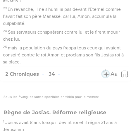
Dieu. Pendant toute sa vie, ils ne se détournèrent pas de
l'Eternel, le Dieu de leurs ancêtres.
2 Chroniques
35
Seuls les Évangiles sont disponibles en vidéo pour le moment.
Josias célèbre la fête de la Pâque
1
Josias célébra la Pâque en l'honneur de l'Eternel à
Jérusalem et l'on égorgea l’agneau pascal le quatorzième
jour du premier mois.
2
Il établit les prêtres dans leurs fonctions et les encouragea
au service de la maison de l'Eternel.
3
Il dit aux Lévites qui enseignaient tout Israël et qui étaient
consacrés à l'Eternel : « Placez l'arche sainte dans le temple
qu'a construit Salomon, fils de David, le roi d'Israël ; vous