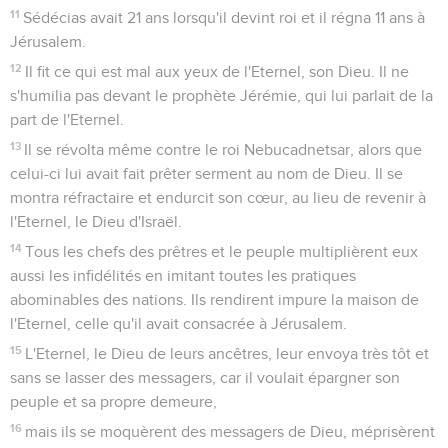
4
Partout où s’est installé le reste du peuple de l'Eternel, les
habitants de l'endroit lui donneront de l'argent, de l'or, du
matériel et du bétail, avec des offrandes volontaires pour la
maison de Dieu à Jérusalem. »
5
Les chefs de famille de Juda et de Benjamin, les prêtres et
les Lévites, tous ceux dont Dieu réveilla l'esprit, se levèrent
pour aller reconstruire la maison de l'Eternel à Jérusalem.
6
Tous leurs voisins leur donnèrent des objets en argent, de
l'or, du matériel, du bétail et des choses de valeur, en plus
de toutes les offrandes volontaires.
7
Le roi Cyrus rendit les ustensiles de la maison de l'Eternel
que Nebucadnetsar avait amenés de Jérusalem et placés
dans le temple de son dieu.
8
Cyrus, roi de Perse, les rendit par l’intermédiaire de
Mithredath, le trésorier, qui en fit le compte pour
Sheshbatsar, le prince de Juda.
9
En voici la liste : 30 bassins en or, 1000 bassins en argent,