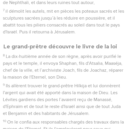
Pâque.
9
Conania, Shemaeja et Nathanaël, ses frères, Hashabia,
Jeïel et Jozabad, chefs des Lévites, donnèrent 5000
agneaux et 500 bœufs aux Lévites pour la Pâque.
10
Le service s'organisa, et les prêtres et les Lévites
occupèrent leur place selon leurs divisions, d'après l'ordre du
roi.
11
Ils égorgèrent les victimes de la Pâque. Les prêtres
faisaient l’aspersion du sang qu'ils recevaient des Lévites et
les Lévites enlevaient la peau des victimes.
12
Ils mettaient les éléments destinés aux holocaustes à part
pour les donner aux différentes familles des membres du
peuple, afin qu'ils les offrent à l'Eternel conformément à ce
qui est écrit dans le livre de Moïse ; ce fut le cas pour les
bœufs.
13
Ils firent cuire l’agneau pascal au feu, conformément aux
règles. Quant aux choses saintes, on les fit cuire dans des