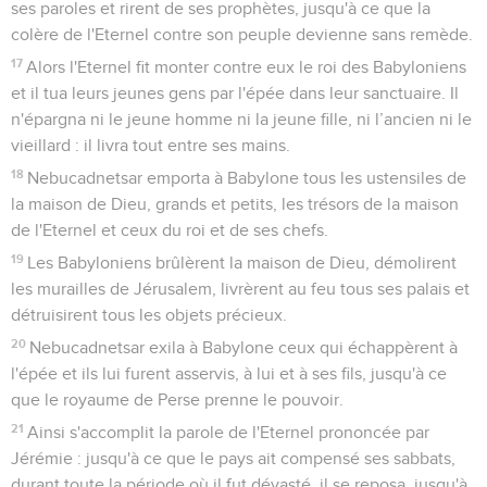
29 couteaux,
10
30 coupes en or, 410 coupes en argent de valeur
secondaire et 1000 autres ustensiles.
11
Le nombre total d’objets en or et en argent était de 5400.
Tout cela, Sheshbatsar le ramena de Babylone à Jérusalem
avec ceux qui revenaient d’exil.
Esdras
2
Seuls les Évangiles sont disponibles en vidéo pour le moment.
Liste des Juifs qui revinrent en Palestine
1
*Voici les habitants de la province de Juda revenus de
déportation, ceux que Nebucadnetsar, le roi de Babylone,
avait exilés à Babylone et qui retournèrent à Jérusalem et en
Juda, chacun dans sa ville.
Contenus
Versions
Commentaires
Strong
Dictionnaire
2