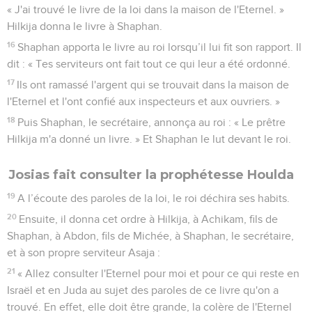
Israël depuis l’époque du prophète Samuel, et aucun des
rois d'Israël n'avait célébré une Pâque pareille à celle que
célébrèrent Josias, les prêtres, les Lévites, tout Juda, les
Israélites qui se trouvaient là et les habitants de Jérusalem.
19
Ce fut la dix-huitième année du règne de Josias que cette
Pâque fut célébrée.
Fin du règne de Josias
20
Après tout cela, après que Josias eut réparé la maison de
l'Eternel, Néco, le roi d'Egypte, monta pour combattre à
Karkemish, vers l'Euphrate. Josias marcha à sa rencontre,
21
et Néco lui envoya des messagers pour dire : « Que me
veux-tu, roi de Juda ? Ce n'est pas contre toi que je viens
aujourd'hui, c'est contre une dynastie avec laquelle je suis
en guerre. Dieu m'a dit de me dépêcher. Ne t'oppose pas à
Dieu, puisqu’il est avec moi, de peur qu'il ne te détruise. »
22
Mais Josias ne s’écarta pas de son chemin et il se déguisa