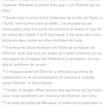
à d'autres dieux afin de m'irriter par tout ce que leurs mains
faisaient, ma colère se déverse sur cet endroit et elle ne
s'éteindra pas.’
26
Mais vous annoncerez au roi de Juda qui vous a envoyés
pour consulter l'Eternel : ‘Voici ce que dit l'Eternel, le Dieu
d'Israël, au sujet des paroles que tu as entendues :
27
Ton cœur a été touché, tu t'es humilié devant Dieu en
entendant ses paroles contre cet endroit et contre ses
habitants, tu t'es humilié devant moi, tu as déchiré tes habits
et tu as pleuré devant moi. Eh bien, moi aussi, j'ai entendu
cela, dit l'Eternel.
Josias renouvelle l'alliance avec Dieu
28
Je te ferai rejoindre tes ancêtres, tu rejoindras la tombe
dans la paix et tes yeux ne verront pas tous les malheurs que
je ferai venir sur cet endroit et sur ses habitants.’ » Ils
rapportèrent cette réponse au roi.
29