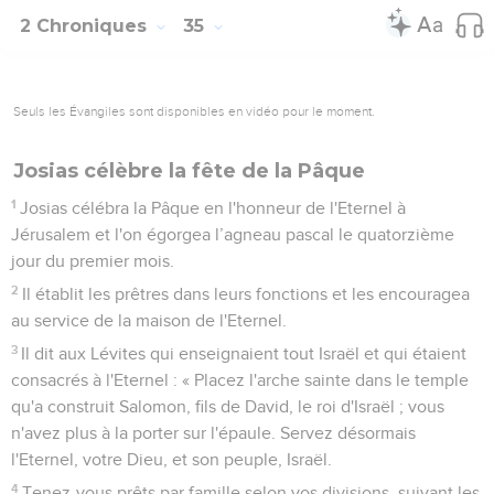
Règne de Sédécias. Prise de Jérusalem
11
Sédécias avait 21 ans lorsqu'il devint roi et il régna 11 ans à
Jérusalem.
12
Il fit ce qui est mal aux yeux de l'Eternel, son Dieu. Il ne
s'humilia pas devant le prophète Jérémie, qui lui parlait de la
part de l'Eternel.
13
Il se révolta même contre le roi Nebucadnetsar, alors que
celui-ci lui avait fait prêter serment au nom de Dieu. Il se
montra réfractaire et endurcit son cœur, au lieu de revenir à
l'Eternel, le Dieu d'Israël.
14
Tous les chefs des prêtres et le peuple multiplièrent eux
aussi les infidélités en imitant toutes les pratiques
abominables des nations. Ils rendirent impure la maison de
l'Eternel, celle qu'il avait consacrée à Jérusalem.
15
L'Eternel, le Dieu de leurs ancêtres, leur envoya très tôt et
sans se lasser des messagers, car il voulait épargner son