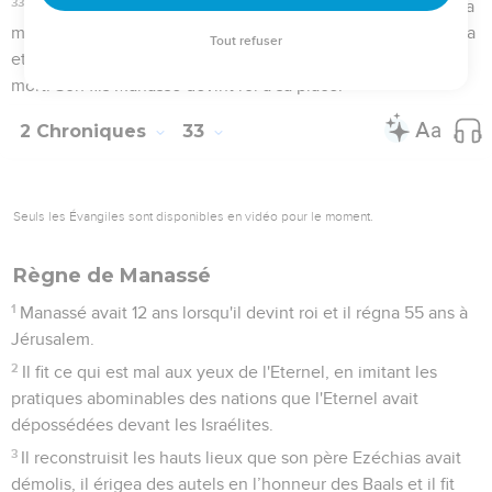
et Benjamin et des habitants de Jérusalem.
10
On le confia aux responsables chargés des travaux dans la
maison de l'Eternel. Et ils l'employèrent pour ceux qui
travaillaient aux réparations de la maison de l'Eternel,
11
pour les charpentiers et les maçons, pour les achats de
pierres de taille et de bois destiné aux poutres et à la
charpente des bâtiments que les rois de Juda avaient
détruits.
12
Ces hommes agirent avec honnêteté dans leur travail. Ils
étaient sous la surveillance de Jachath et Abdias, Lévites
issus des descendants de Merari, de Zacharie et Meshullam,
qui descendaient des Kehathites, et de tous les Lévites qui
étaient d’habiles musiciens.
13
Ils étaient responsables des porteurs et dirigeaient tous les
ouvriers occupés aux divers travaux. Il y avait aussi des
Lévites secrétaires, commissaires et portiers.
14
Au moment où l'on sortait l'argent qui avait été apporté
dans la maison de l'Eternel, le prêtre Hilkija trouva le livre de