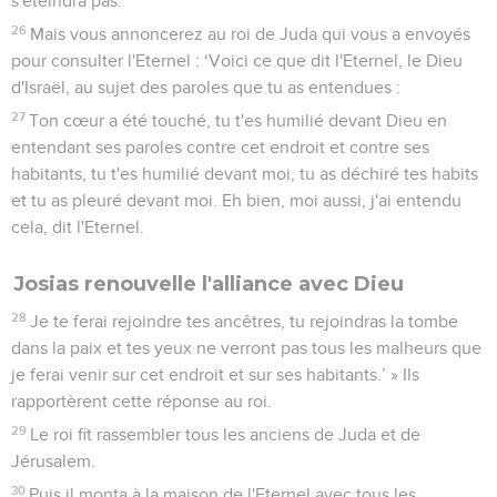
2 Chroniques
36
Seuls les Évangiles sont disponibles en vidéo pour le moment.
Règnes de Joachaz, Joaquim et Joakin
1
Le peuple du pays prit Joachaz, fils de Josias, pour le faire
roi à la place de son père à Jérusalem.
2
Joachaz avait 23 ans lorsqu'il devint roi et il régna 3 mois à
Jérusalem.
3
Le roi d'Egypte le destitua à Jérusalem et imposa au pays
un tribut de 3000 kilos d'argent et 30 kilos d'or.
4
Le roi d'Egypte établit Eliakim, le frère de Joachaz, roi sur
Juda et sur Jérusalem, et il changea son nom en Jojakim.
Quant à son frère Joachaz, il le captura et l'emmena en
Egypte.
5