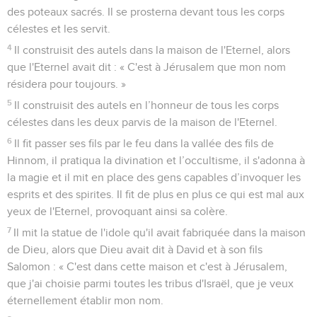
la loi de l'Eternel transmise par Moïse.
15
Alors Hilkija prit la parole et dit à Shaphan, le secrétaire :
« J'ai trouvé le livre de la loi dans la maison de l'Eternel. »
Hilkija donna le livre à Shaphan.
16
Shaphan apporta le livre au roi lorsqu’il lui fit son rapport. Il
dit : « Tes serviteurs ont fait tout ce qui leur a été ordonné.
17
Ils ont ramassé l'argent qui se trouvait dans la maison de
l'Eternel et l'ont confié aux inspecteurs et aux ouvriers. »
18
Puis Shaphan, le secrétaire, annonça au roi : « Le prêtre
Hilkija m'a donné un livre. » Et Shaphan le lut devant le roi.
Josias fait consulter la prophétesse Houlda
19
A l’écoute des paroles de la loi, le roi déchira ses habits.
20
Ensuite, il donna cet ordre à Hilkija, à Achikam, fils de
Shaphan, à Abdon, fils de Michée, à Shaphan, le secrétaire,
et à son propre serviteur Asaja :
21