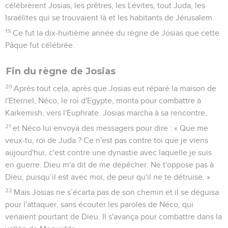
© Le Projet Biblique
Le livre qui, pendant longtemps n’a fait qu’un avec celui de
Néhémie, contient des textes qui proviennent de sources
diverses. Plusieurs listes, de différentes natures,
reproduisent très certainement des documents officiels (1.9-
11 ; ch.2 ; 7.1-5 ; 8.1-14 ; 10.18-43). A ces listes s’ajoutent sept
lettres ou textes officiels dont le premier est en hébreu et
les six autres en araméen, langue diplomatique de l’époque
(1.2-4 ; 4.11-16,17-22 ; 5.7-17 ; 6.2-5,6-12 ; 7.12-26). Certains
passages à la première personne constituent les « mémoires
» d’Esdras (7.27-28 ; 8.1-34 ; ch.9), d’autres sont à la
troisième personne (7.1-26 ; ch.10).
Des rapprochements entre les Chroniques et Esdras-
Néhémie (1 Ch 36.22-23 ; Esd 1.1-3) ont conduit de
nombreux spécialistes à proposer un même rédacteur pour