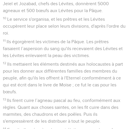
21
Ainsi s'accomplit la parole de l'Eternel prononcée par
Jérémie : jusqu'à ce que le pays ait compensé ses sabbats,
durant toute la période où il fut dévasté, il se reposa, jusqu'à
la fin des 70 ans.
Cyrus autorise la reconstruction du temple
22
La première année du règne de Cyrus sur la Perse,
l'Eternel réveilla l'esprit de Cyrus, roi de Perse, afin que
s'accomplisse la parole qu’il avait prononcée par Jérémie, et
celui-ci fit faire de vive voix, et même par écrit, la
proclamation que voici dans tout son royaume :
23
« Voici ce que dit Cyrus, roi de Perse : L'Eternel, le Dieu du
ciel, m'a donné tous les royaumes de la terre et m'a désigné
pour lui construire un temple à Jérusalem, en Juda. Qui
parmi vous fait partie de son peuple ? Que l'Eternel, son
Dieu, soit avec lui et qu'il y monte ! »
Esdras
Introduction