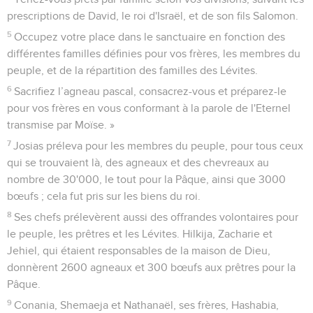
peuple et sa propre demeure,
16
mais ils se moquèrent des messagers de Dieu, méprisèrent
ses paroles et rirent de ses prophètes, jusqu'à ce que la
colère de l'Eternel contre son peuple devienne sans remède.
17
Alors l'Eternel fit monter contre eux le roi des Babyloniens
et il tua leurs jeunes gens par l'épée dans leur sanctuaire. Il
n'épargna ni le jeune homme ni la jeune fille, ni l’ancien ni le
vieillard : il livra tout entre ses mains.
18
Nebucadnetsar emporta à Babylone tous les ustensiles de
la maison de Dieu, grands et petits, les trésors de la maison
de l'Eternel et ceux du roi et de ses chefs.
19
Les Babyloniens brûlèrent la maison de Dieu, démolirent
les murailles de Jérusalem, livrèrent au feu tous ses palais et
détruisirent tous les objets précieux.
20
Nebucadnetsar exila à Babylone ceux qui échappèrent à
l'épée et ils lui furent asservis, à lui et à ses fils, jusqu'à ce
que le royaume de Perse prenne le pouvoir.