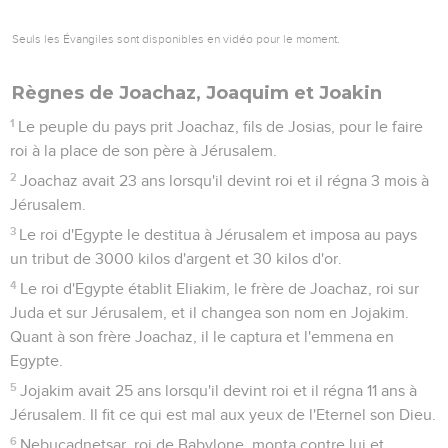
interruption de dix ans due en partie à l’opposition des
autres habitants de la région.
Mais les rapatriés imitent aussi les Israélites du passé dans
leur péché. Lorsque cinquante ans plus tard Esdras, homme
versé dans la Loi, arrive à Jérusalem avec deux mille exilés
(ch.7 à 8), il constate que les premiers rapatriés se sont unis
par mariage aux païens de la région et s’adonnent à « leurs
pratiques abominables » (9.1-2 ; voir Jos 23.12). Il s’attache
alors à la restauration spirituelle (ch.9 à 10) de ces «
survivants » du peuple (9.8), faible « reste » promis par les
prophètes, d’où viendra quelques siècles plus tard le
Sauveur du monde.
La Bible Du Semeur Copyright © 1992, 1999 by Biblica, Inc.® Used by
permission. All rights reserved worldwide.
Esdras
1