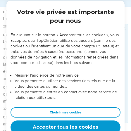
autels. C'est ainsi qu'il purifia Juda et Jérusalem.
6
Dans les villes de Manassé, d'Ephraïm, de Siméon et même
de Nephthali, et dans leurs ruines tout autour,
7
il démolit les autels, mit en pièces les poteaux sacrés et les
sculptures sacrées jusqu’à les réduire en poussière, et il
abattit tous les piliers consacrés au soleil dans tout le pays
d'Israël. Puis il retourna à Jérusalem.
Le grand-prêtre découvre le livre de la loi
8
La dix-huitième année de son règne, après avoir purifié le
pays et le temple, il envoya Shaphan, fils d'Atsalia, Maaséja,
chef de la ville, et l’archiviste Joach, fils de Joachaz, réparer
la maison de l'Eternel, son Dieu.
9
Ils allèrent trouver le grand-prêtre Hilkija et lui donnèrent
l'argent qui avait été apporté dans la maison de Dieu. Les
Lévites gardiens des portes l’avaient reçu de Manassé,
d'Ephraïm et de tout le reste d'Israël ainsi que de tout Juda