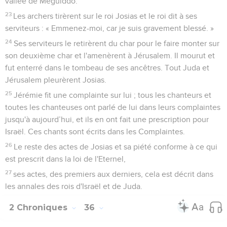
ces livres, mais d’autres ont relevé des différences notables
entre les accents de ces deux groupes d’écrits. Esdras et
Néhémie ont dû être écrits vers la fin du cinquième siècle
avant Jésus-Christ.
Les repères chronologiques essentiels du livre sont les
suivants :
Les Perses, plus tolérants que les Babyloniens qu’ils avaient
vaincus, respectaient la religion des nations qui leur étaient
soumises et favorisaient le retour des déportés dans leur
pays d’origine. Ainsi, en 538 avant Jésus-Christ, Cyrus
permet aux Juifs de rentrer à Jérusalem (ch.1). Dès leur
arrivée, comme les Israélites sous Josué (Jos 5), ils
proclament leur dépendance du Suzerain de l’alliance,
l’Eternel : ils relèvent l’autel des holocaustes détruit,
célèbrent la fête des Cabanes et se mettent à reconstruire
le Temple (ch.3). Celui-ci est achevé en 516 sous l’impulsion
des prophètes Aggée et Zacharie (5.1 ; 6.14), après une