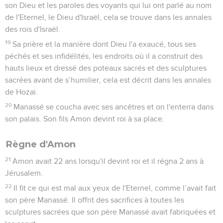
Le roi fit rassembler tous les anciens de Juda et de
Jérusalem.
30
Puis il monta à la maison de l'Eternel avec tous les
hommes de Juda et les habitants de Jérusalem, les prêtres,
les Lévites et tout le peuple, du plus grand au plus petit. Il lut
devant eux toutes les paroles du livre de l'alliance qu'on
avait trouvé dans la maison de l'Eternel.
31
Le roi se tenait sur son estrade et il conclut une alliance
devant l'Eternel : il s'engagea à suivre l'Eternel et à respecter
ses commandements, ses instructions et ses prescriptions de
tout son cœur et de toute son âme, en appliquant les paroles
de l'alliance écrites dans ce livre.
32
Il fit s’engager dans l'alliance tous ceux qui se trouvaient à
Jérusalem et en Benjamin, et les habitants de Jérusalem se
conformèrent à l'alliance de Dieu, du Dieu de leurs ancêtres.
33
Josias fit disparaître toutes les pratiques abominables de
tous les territoires appartenant aux Israélites, et il obligea
tous ceux qui se trouvaient en Israël à servir l'Eternel, leur