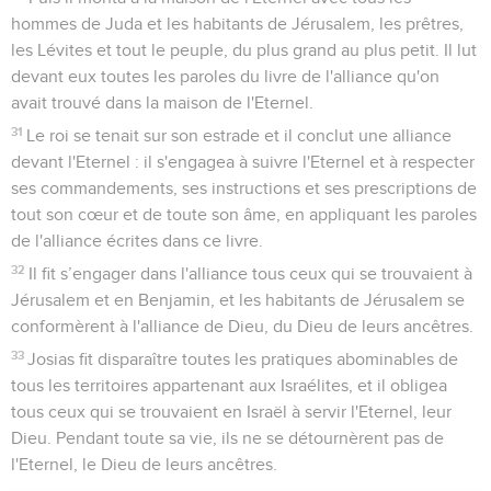
Jojakim avait 25 ans lorsqu'il devint roi et il régna 11 ans à
Jérusalem. Il fit ce qui est mal aux yeux de l'Eternel son Dieu.
6
Nebucadnetsar, roi de Babylone, monta contre lui et
l’attacha avec des chaînes en bronze pour le conduire à
Babylone.
7
Nebucadnetsar emporta des ustensiles de la maison de
l'Eternel à Babylone et les mit dans son palais à Babylone.
8
Le reste des actes de Jojakim, les actes abominables dont
il s’est fait l’auteur et ce qu'on a pu relever contre lui, cela
est décrit dans les annales des rois d'Israël et de Juda. Son
fils Jojakin devint roi à sa place.
9
Jojakin avait 18 ans lorsqu'il devint roi et il régna 3 mois et
10 jours à Jérusalem. Il fit ce qui est mal aux yeux de
l'Eternel.
10
L'année suivante, le roi Nebucadnetsar le fit emmener à
Babylone avec les ustensiles précieux de la maison de
l'Eternel, et il établit roi sur Juda et sur Jérusalem Sédécias,
le frère du père de Jojakin.