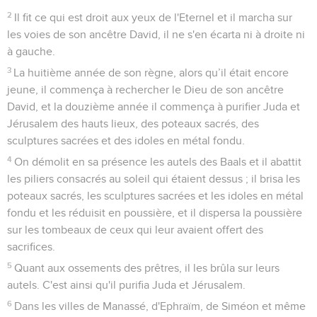
n'avez plus à la porter sur l'épaule. Servez désormais
l'Eternel, votre Dieu, et son peuple, Israël.
4
Tenez-vous prêts par famille selon vos divisions, suivant les
prescriptions de David, le roi d'Israël, et de son fils Salomon.
5
Occupez votre place dans le sanctuaire en fonction des
différentes familles définies pour vos frères, les membres du
peuple, et de la répartition des familles des Lévites.
6
Sacrifiez l’agneau pascal, consacrez-vous et préparez-le
pour vos frères en vous conformant à la parole de l'Eternel
transmise par Moïse. »
7
Josias préleva pour les membres du peuple, pour tous ceux
qui se trouvaient là, des agneaux et des chevreaux au
nombre de 30'000, le tout pour la Pâque, ainsi que 3000
bœufs ; cela fut pris sur les biens du roi.
8
Ses chefs prélevèrent aussi des offrandes volontaires pour
le peuple, les prêtres et les Lévites. Hilkija, Zacharie et
Jehiel, qui étaient responsables de la maison de Dieu,
donnèrent 2600 agneaux et 300 bœufs aux prêtres pour la