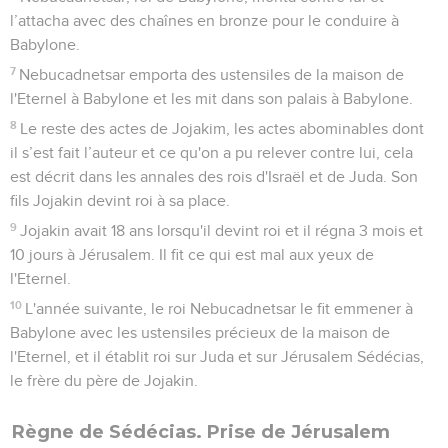
Seuls les Évangiles sont disponibles en vidéo pour le moment.
Cyrus autorise la reconstruction du temple
1
La première année du règne de Cyrus sur la Perse, l'Eternel
réveilla l'esprit de Cyrus, roi de Perse, afin que s'accomplisse
la parole de l'Eternel prononcée par la bouche de Jérémie,
et il fit faire de vive voix, et même par écrit, la proclamation
que voici dans tout son royaume :
2
« Voici ce que dit Cyrus, roi de Perse : L'Eternel, le Dieu du
ciel, m'a donné tous les royaumes de la terre et m'a désigné
pour lui construire un temple à Jérusalem, en Juda.
3
Qui parmi vous fait partie de son peuple ? Que son Dieu
soit avec lui et qu'il monte à Jérusalem, en Juda, pour
reconstruire la maison de l'Eternel, le Dieu d'Israël ! C'est lui,
le Dieu qui réside à Jérusalem.