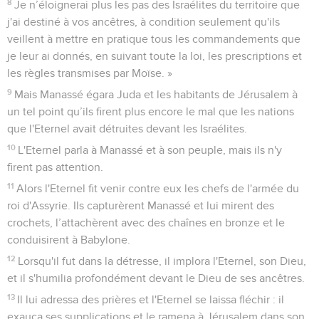
« Allez consulter l'Eternel pour moi et pour ce qui reste en
Israël et en Juda au sujet des paroles de ce livre qu'on a
trouvé. En effet, elle doit être grande, la colère de l'Eternel
prête à se déverser sur nous, parce que nos ancêtres n'ont
pas respecté la parole de l'Eternel et ne se sont pas
conformés à tout ce qui est prescrit dans ce livre. »
22
Hilkija et les hommes désignés par le roi allèrent trouver la
prophétesse Hulda. Elle était la femme de Shallum, le
gardien des habits, le fils de Thokehath et petit-fils de Hasra,
et elle habitait à Jérusalem, dans la ville neuve. Une fois
qu'ils lui eurent parlé comme convenu,
23
elle leur répondit : « Voici ce que dit l'Eternel, le Dieu
d'Israël : Annoncez à l'homme qui vous a envoyés vers moi :
24
‘Voici ce que dit l'Eternel : Je vais faire venir des malheurs
sur cet endroit et sur ses habitants, conformément à toutes
les malédictions écrites dans le livre qu'on a lu devant le roi
de Juda.
25
Puisqu'ils m'ont abandonné et qu'ils ont offert des parfums