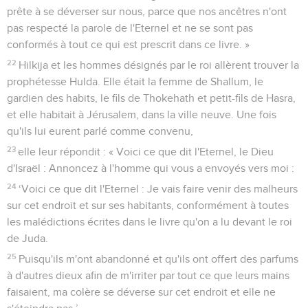
pour l'attaquer, sans écouter les paroles de Néco, qui
venaient pourtant de Dieu. Il s'avança pour combattre dans la
vallée de Meguiddo.
23
Les archers tirèrent sur le roi Josias et le roi dit à ses
serviteurs : « Emmenez-moi, car je suis gravement blessé. »
24
Ses serviteurs le retirèrent du char pour le faire monter sur
son deuxième char et l'amenèrent à Jérusalem. Il mourut et
fut enterré dans le tombeau de ses ancêtres. Tout Juda et
Jérusalem pleurèrent Josias.
25
Jérémie fit une complainte sur lui ; tous les chanteurs et
toutes les chanteuses ont parlé de lui dans leurs complaintes
jusqu'à aujourd’hui, et ils en ont fait une prescription pour
Israël. Ces chants sont écrits dans les Complaintes.
26
Le reste des actes de Josias et sa piété conforme à ce qui
est prescrit dans la loi de l'Eternel,
27
ses actes, des premiers aux derniers, cela est décrit dans
les annales des rois d'Israël et de Juda.