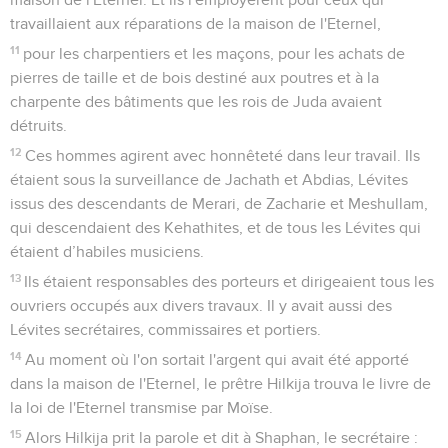
marmites, des chaudrons et des poêles. Puis ils
s'empressèrent de les distribuer à tout le peuple.
14
Ensuite ils préparèrent ce qui était pour eux et pour les
prêtres. En effet, les prêtres, les descendants d'Aaron, furent
occupés jusqu'à la nuit à offrir les holocaustes et les graisses.
C'est pourquoi les Lévites préparèrent ce qui était pour eux
et pour les prêtres, les descendants d'Aaron.
15
Les musiciens, les descendants d'Asaph, étaient à leur
place, conformément aux ordres de David, d'Asaph, d'Héman
et de Jeduthun, le voyant du roi, et les portiers se tenaient à
chaque porte ; ils n'eurent pas à s’écarter de leur service, car
leurs frères, les Lévites, préparèrent ce qui leur était destiné.
16
Ainsi, tout le service de l'Eternel pour célébrer la Pâque et
pour offrir des holocaustes sur l'autel de l'Eternel fut
organisé ce jour-là, conformément à l'ordre du roi Josias.
17
Les Israélites qui se trouvaient là célébrèrent la Pâque à ce
moment-là et la fête des pains sans levain pendant 7 jours.
18
Aucune Pâque pareille à celle-là n'avait été célébrée en