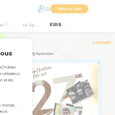
 grandes richesses et
Faire un don
et regagna Jérusalem
ien ?
Le Top
s et douze mille
 étaient répartis dans
nous
s étaient aussi
opChrétien
utilisateur)
t les acheter pour le
n et les
:
eval pour cent
rie.
 du monde…
eurs.