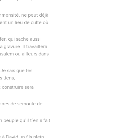
immensité, ne peut déjà
ent un lieu de culte où
fer, qui sache aussi
 gravure. Il travaillera
usalem ou ailleurs dans
 Je sais que tes
s tiens,
 construire sera
tonnes de semoule de
 peuple qu’il t’en a fait
é à David un fils plein