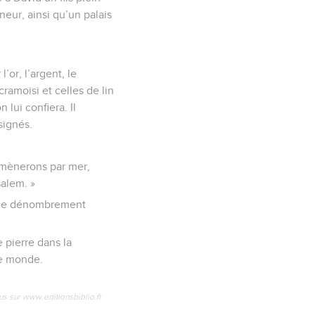
eur, ainsi qu’un palais
l’or, l’argent, le
cramoisi et celles de lin
 lui confiera. Il
signés.
 amènerons par mer,
salem. »
ès le dénombrement
 pierre dans la
ce monde.
us sur www.editionsbiblio.fr