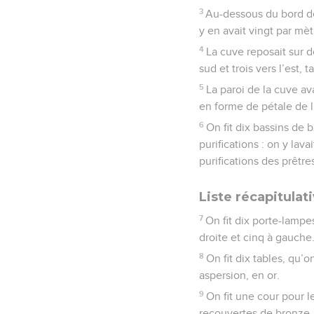
3
Au-dessous du bord de 
y en avait vingt par mè
4
La cuve reposait sur do
sud et trois vers l’est, 
5
La paroi de la cuve av
en forme de pétale de li
6
On fit dix bassins de 
purifications : on y lav
purifications des prêtre
Liste récapitulat
7
On fit dix porte-lampe
droite et cinq à gauche
8
On fit dix tables, qu’o
aspersion, en or.
9
On fit une cour pour l
recouvertes de bronze.