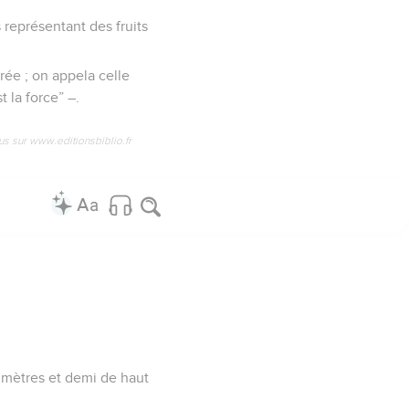
 représentant des fruits
rée ; on appela celle
 la force” –.
us sur www.editionsbiblio.fr
 mètres et demi de haut