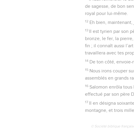
de sagesse, de bon sens
royal pour lui-même.
12
Eh bien, maintenant, 
13
Il est tyrien par son p
bronze, le fer, la pierre
fin ; il connaît aussi l’
travaillera avec tes pro
14
De ton côté, envoie-no
15
Nous irons couper sur
assemblés en grands rade
16
Salomon enrôla tous 
effectué par son père Da
17
Il en désigna soixant
montagne, et trois mill
© Société biblique français