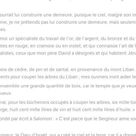
ourrait lui construire une demeure, puisque le ciel, malgré son 
me, je ne prétends pas lui construire une demeure, mais seulem
ces.
oi un spécialiste du travail de l’or, de l’argent, du bronze et du 
tes en rouge, en cramoisi ou en violet, et qui connaisse l’art de la
listes, ceux que mon père David a désignés et qui habitent Jér
ois de cèdre, de pin et de santal, en provenance du mont Liban.
ts pour couper les arbres du Liban ; mes ouvriers iront aider le
 ensemble une grande quantité de bois, car le temple que je veux
tueux.
irai, pour tes bûcherons occupés à couper les arbres, six mille 
rge, huit cent mille litres de vin et huit cent mille litres d’huile. »
ondit par écrit à Salomon : « C’est parce que le Seigneur aime son
igneur, le Dieu d’Israël, qui a créé le ciel et la terre, car il a donn