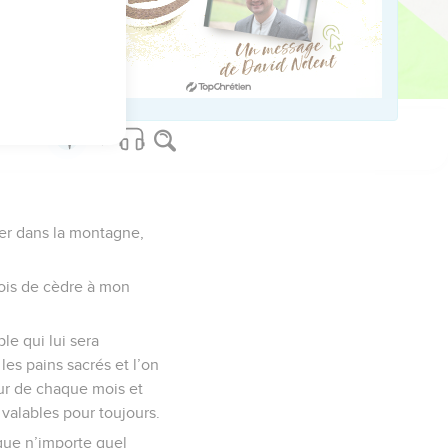
al pour lui-même.
us sur www.editionsbiblio.fr
ller dans la montagne,
bois de cèdre à mon
le qui lui sera
les pains sacrés et l’on
jour de chaque mois et
 valables pour toujours.
 que n’importe quel