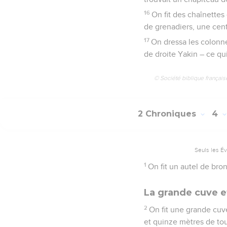
16
On fit des chaînettes
de grenadiers, une cent
17
On dressa les colonnes
de droite Yakin – ce qui
© Société biblique français
2 Chroniques
4
Seuls les É
1
On fit un autel de bro
La grande cuve e
2
On fit une grande cuv
et quinze mètres de tou