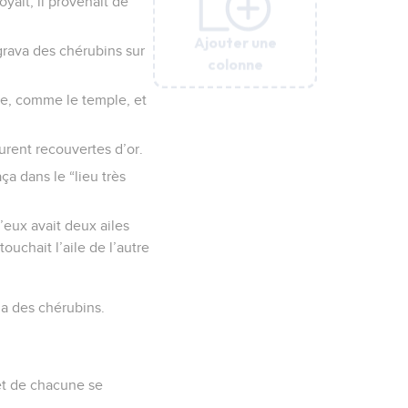
yait, il provenait de
Ajouter une
Ajouter une
Ajouter une
Ajouter une
Ajouter une
Ajouter une
 grava des chérubins sur
colonne
colonne
colonne
colonne
colonne
colonne
rge, comme le temple, et
urent recouvertes d’or.
ça dans le “lieu très
’eux avait deux ailes
uchait l’aile de l’autre
oda des chérubins.
et de chacune se