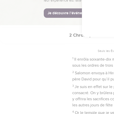
18
Salomon décida de co
© Société biblique français
2 Chroniques
2
Seuls les É
1
Il enrôla soixante-dix 
sous les ordres de trois 
2
Salomon envoya à Hiram
père David pour qu’il p
3
Je suis en effet sur l
consacré. On y brûlera p
y offrira les sacrifices
les autres jours de fête
4
Or le temple que je ve