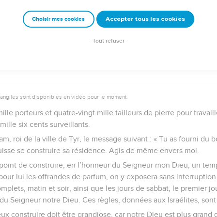
nstruire un temple consacré au Seigneur, ainsi qu’un palais roy
Accepter tous les cookies
Choisir mes cookies
e – Bibli’O, 1997, avec autorisation. Pour vous procurer une Bible imprimée, rendez-vo
Tout refuser
vangiles sont disponibles en vidéo pour le moment.
mille porteurs et quatre-vingt mille tailleurs de pierre pour travai
mille six cents surveillants.
, roi de la ville de Tyr, le message suivant : « Tu as fourni du 
uisse se construire sa résidence. Agis de même envers moi.
e point de construire, en l’honneur du Seigneur mon Dieu, un temp
our lui les offrandes de parfum, on y exposera sans interruption 
 complets, matin et soir, ainsi que les jours de sabbat, le premier 
 du Seigneur notre Dieu. Ces règles, données aux Israélites, sont
ux construire doit être grandiose, car notre Dieu est plus grand