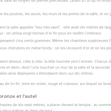
e salle au moyen de pierres précieuses. Quant à l’or qu’on emplo
 les poutres, les seuils, les murs et les portes de la salle, et on
nt la salle appelée “lieu très saint” : elle avait dix mètres de la
; on utilisa vingt tonnes d’or fin pour en revêtir l’intérieur.
és pesaient cinq cents grammes. Même les chambres supérieures f
ux chérubins en métal fondu ; on les recouvrit d’or et on les pla
ient debout, côte à côte, la tête tournée vers l’entrée. Chacun d
s et demi, dont l’une touchait un mur de la salle et la seconde to
ailes ainsi déployées s’étendaient donc sur dix mètres.
au de lin fin, teint en violet, rouge et cramoisi, sur lequel on br
ronze et l'autel
 hautes de dix-sept mètres, à placer devant le temple ; au somm
de deux mètres et demi de haut.