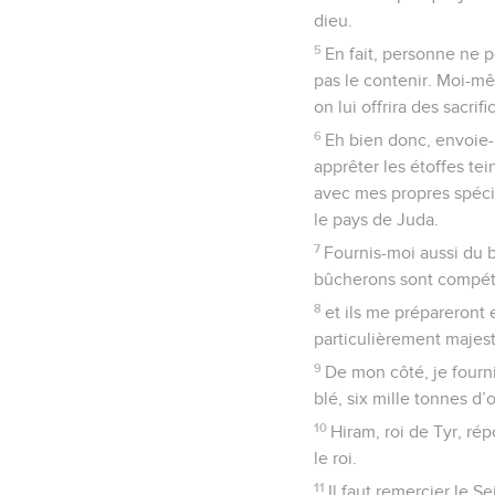
dieu.
5
En fait, personne ne p
pas le contenir. Moi-mê
on lui offrira des sacrifi
6
Eh bien donc, envoie-m
apprêter les étoffes tein
avec mes propres spécia
le pays de Juda.
7
Fournis-moi aussi du b
bûcherons sont compéten
8
et ils me prépareront
particulièrement majes
9
De mon côté, je fourn
blé, six mille tonnes d’o
10
Hiram, roi de Tyr, rép
le roi.
11
Il faut remercier le Se