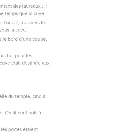
ntant des taureaux ; il
me temps que la cuve.
 l’ouest, trois vers le
 sous la cuve.
me le bord d’une coupe,
gauche, pour les
e cuve était destinée aux
alle du temple, cinq à
e. On fit cent bols à
 les portes étaient