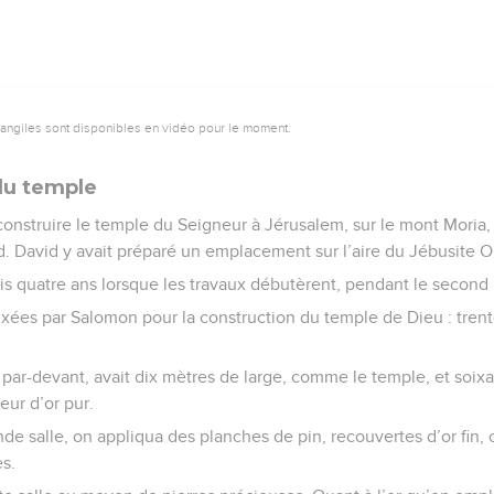
vangiles sont disponibles en vidéo pour le moment.
du temple
onstruire le temple du Seigneur à Jérusalem, sur le mont Moria, 
. David y avait préparé un emplacement sur l’aire du Jébusite O
s quatre ans lorsque les travaux débutèrent, pendant le second 
ixées par Salomon pour la construction du temple de Dieu : trent
 par-devant, avait dix mètres de large, comme le temple, et soix
ieur d’or pur.
nde salle, on appliqua des planches de pin, recouvertes d’or fin,
s.