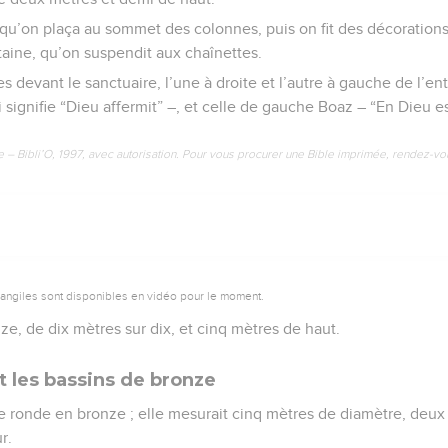
 qu’on plaça au sommet des colonnes, puis on fit des décorations
aine, qu’on suspendit aux chaînettes.
 devant le sanctuaire, l’une à droite et l’autre à gauche de l’ent
 signifie “Dieu affermit” –, et celle de gauche Boaz – “En Dieu est
e – Bibli’O, 1997, avec autorisation. Pour vous procurer une Bible imprimée, rendez-vo
vangiles sont disponibles en vidéo pour le moment.
nze, de dix mètres sur dix, et cinq mètres de haut.
t les bassins de bronze
e ronde en bronze ; elle mesurait cinq mètres de diamètre, deux
r.