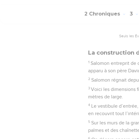
2 Chroniques
3
Seuls les É
La construction 
1
Salomon entreprit de c
apparu à son père David
2
Salomon régnait depui
3
Voici les dimensions f
mètres de large.
4
Le vestibule d’entrée,
en recouvrit tout l’intér
5
Sur les murs de la gra
palmes et des chaînette
6