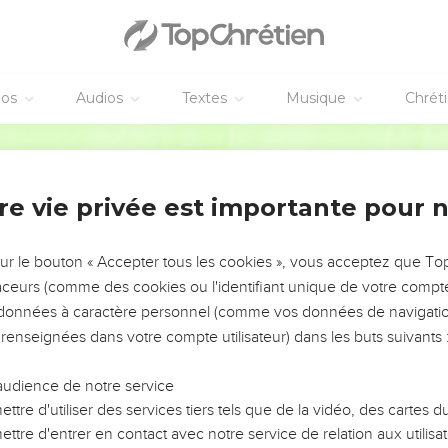
evras la sagesse et le discernement. Et en plus je te donnerai de
s plus que n’importe quel autre roi, avant toi ou après toi. »
le lieu sacré de Gabaon où se trouvait la tente de la rencontre, 
e roi d’Israël.
éos
Audios
Textes
Musique
Chrét
hesse de Salomon
Français Courant
 chars de guerre et des chevaux : il eut mille quatre cents char
un certain nombre auprès de lui à Jérusalem, alors que les autres
re vie privée est importante pour 
et effet.
it autant d’argent et d’or que de cailloux à Jérusalem, et les cèdre
sur le bouton « Accepter tous les cookies », vous acceptez que T
ores qui poussent dans le Bas-Pays.
traceurs (comme des cookies ou l'identifiant unique de votre compte 
on provenaient d’Égypte et de Cilicie, où des marchands allaien
s données à caractère personnel (comme vos données de navigatio
 renseignées dans votre compte utilisateur) dans les buts suivants 
ient d’Égypte un char pour six cents pièces d’argent, et un ch
 importaient aussi pour les rois des Hittites et pour les rois de Sy
audience de notre service
ttre d'utiliser des services tiers tels que de la vidéo, des cartes
la construction du temple
ttre d'entrer en contact avec notre service de relation aux utilisat