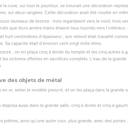
la cuve, sur tout le pourtour, se trouvait une décoration représe
tres, sur deux rangées. Cette décoration avait été coulée en mê
uze taureaux de bronze ; trois regardaient vers le nord, trois vers
tandis que leurs arrière-trains étaient tous tournés vers l’intérieur,
ait huit centimètres d’épaisseur ; son rebord était travaillé com
s. Sa capacité était d’environ cent vingt mille litres.
bronze ; on en plaça cinq à droite du temple et les cinq autres à 
ait les victimes offertes en sacrifices complets. L’eau de la grand
s.
ive des objets de métal
s en or, selon le modèle prescrit, et on les plaça dans la grande s
.
n disposa aussi dans la grande salle, cinq à droite et cinq à gauch
es prêtres, ainsi qu’une autre cour, plus grande, avec des portes ;