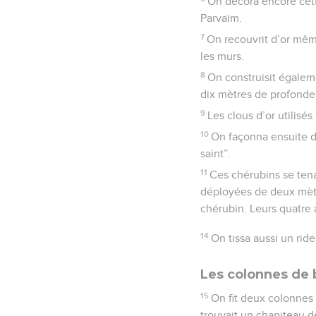
On décora encore cett
Parvaïm.
7
On recouvrit d’or même
les murs.
8
On construisit égaleme
dix mètres de profondeur 
9
Les clous d’or utilis
10
On façonna ensuite de
saint”.
11
Ces chérubins se tena
déployées de deux mètre
chérubin. Leurs quatre 
14
On tissa aussi un ride
Les colonnes de b
15
On fit deux colonnes
trouvait un chapiteau 