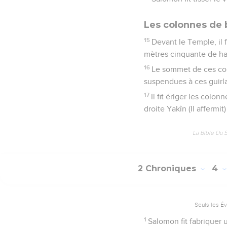
Les colonnes de b
15
Devant le Temple, il
mètres cinquante de ha
16
Le sommet de ces col
suspendues à ces guirl
17
Il fit ériger les colo
droite Yakîn (Il affermi
La Bible Du 
2 Chroniques
4
Seuls les É
1
Salomon fit fabriquer 