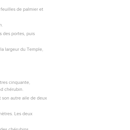
 feuilles de palmier et
m.
ts des portes, puis
ur la largeur du Temple,
ètres cinquante,
nd chérubin.
t son autre aile de deux
mètres. Les deux
er des chérubins.