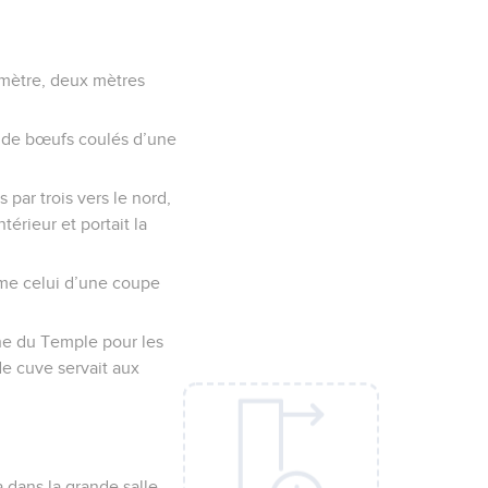
iamètre, deux mètres
s de bœufs coulés d’une
par trois vers le nord,
ntérieur et portait la
mme celui d’une coupe
uche du Temple pour les
nde cuve servait aux
a dans la grande salle