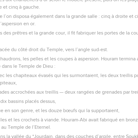
e et cinq à gauche.
 que l’on disposa également dans la grande salle : cinq à droite et ci
’aspersion en or.
s des prêtres et la grande cour, il fit fabriquer les portes de la cou
acée du côté droit du Temple, vers l’angle sud-est.
audrons, les pelles et les coupes à aspersion. Houram termina ain
é dans le Temple de Dieu :
c les chapiteaux évasés qui les surmontaient, les deux treillis po
piteaux,
ades accrochées aux treillis — deux rangées de grenades par trei
s dix bassins placés dessus,
e en son genre, et les douze bœufs qui la supportaient,
lles et les crochets à viande. Houram-Abi avait fabriqué en bron
s au Temple de l’Eternel.
dans la vallée du *Jourdain, dans des couches d’argile, entre Sou