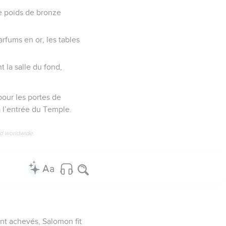
le poids de bronze
arfums en or, les tables
t la salle du fond,
 pour les portes de
 à l’entrée du Temple.
ed worldwide.
ent achevés, Salomon fit