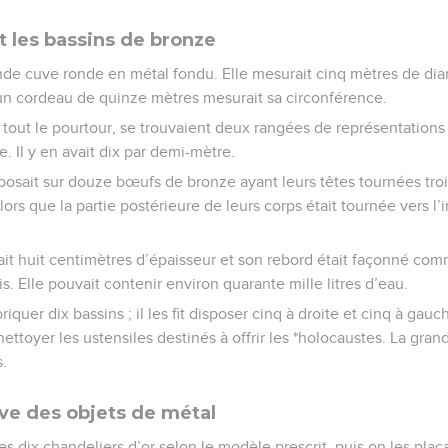
t les bassins de bronze
grande cuve ronde en métal fondu. Elle mesurait cinq mètres de d
un cordeau de quinze mètres mesurait sa circonférence.
r tout le pourtour, se trouvaient deux rangées de représentation
. Il y en avait dix par demi-mètre.
sait sur douze bœufs de bronze ayant leurs têtes tournées trois 
 alors que la partie postérieure de leurs corps était tournée vers l’i
vait huit centimètres d’épaisseur et son rebord était façonné co
s. Elle pouvait contenir environ quarante mille litres d’eau.
riquer dix bassins ; il les fit disposer cinq à droite et cinq à ga
 nettoyer les ustensiles destinés à offrir les *holocaustes. La gra
s.
ive des objets de métal
les dix chandeliers d’or selon le modèle prescrit, puis on les plaç