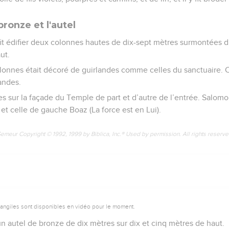
ronze et l'autel
 fit édifier deux colonnes hautes de dix-sept mètres surmontées 
ut.
onnes était décoré de guirlandes comme celles du sanctuaire. 
andes.
nnes sur la façade du Temple de part et d’autre de l’entrée. Salom
t) et celle de gauche Boaz (La force est en Lui).
Semeur Copyright © 1992, 1999 by Biblica, Inc.® Used by permission. All rights reserv
vangiles sont disponibles en vidéo pour le moment.
un autel de bronze de dix mètres sur dix et cinq mètres de haut.