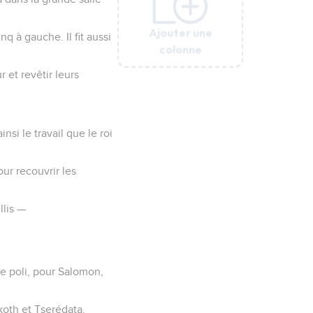
Ajouter une
Ajouter une
Ajouter une
Ajouter une
Ajouter une
nq à gauche. Il fit aussi
colonne
colonne
colonne
colonne
colonne
r et revêtir leurs
si le travail que le roi
ur recouvrir les
llis —
ze poli, pour Salomon,
kkoth et Tserédata.