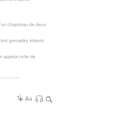
d’un chapiteau de deux
Cent grenades étaient
on appela celle de
ed worldwide.