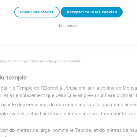
x de tous ces ouvriers.
Accepter tous les cookies
Choisir mes cookies
Semeur Copyright © 1992, 1999 by Biblica, Inc.® Used by permission. All rights reserv
Tout refuser
vangiles sont disponibles en vidéo pour le moment.
du temple
ir le Temple de l’Eternel à Jérusalem, sur la colline de Moriya 
, et à l’emplacement que celui-ci avait prévu sur l’aire d’Ornân,
âtir le deuxième jour du deuxième mois de la quatrième année
ple avaient, selon l’ancienne unité de mesure, trente mètres de
vait dix mètres de large, comme le Temple, et dix mètres de haut