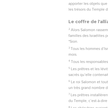
apporter les objets que 
les trésors du Temple d
Le coffre de l'al
2
Alors Salomon rassembl
familles des Israélites p
*Sion.
3
Tous les hommes d’Isr
mois.
4
Tous les responsables d
5
Les prêtres et les lévi
sacrés qu’elle contenait
6
Le roi Salomon et tout
un très grand nombre de
7
Les prêtres installèren
du Temple, c’est-à-dire 
8
Les chérubins avaient