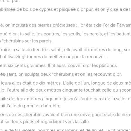
 d’or pur.
mbrissée de bois de cyprès et plaquée d’or pur, et on y cisela des
, on incrusta des pierres précieuses ; l’or était de l’or de Parvaï
ué d’or : la salle, les poutres, les seuils, les parois, et les battan
 *chérubins sur les parois.
nstruire la salle du lieu très-saint ; elle avait dix mètres de long, s
l utilisa vingt tonnes du meilleur or pour la recouvrir.
ent six cents grammes. Il fit aussi couvrir d’or les plafonds.
très-saint, on sculpta deux *chérubins et on les recouvrit d’or.
leurs ailes était de dix mètres. L’aile de l’un, longue de deux m
alle, l’autre aile de deux mètres cinquante touchait celle du seco
 aile de deux mètres cinquante jusqu’à l’autre paroi de la salle, e
it l’aile du premier chérubin.
oyées de ces chérubins avaient bien une envergure totale de dix 
 sur leurs pieds et regardaient vers la salle.
oile de fils violets, pourpres et carmins, et de lin, et il y fit brod