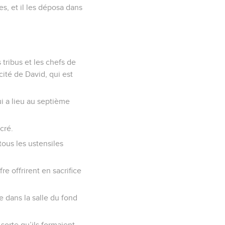
es, et il les déposa dans
tribus et les chefs de
 cité de David, qui est
i a lieu au septième
cré.
 tous les ustensiles
e offrirent en sacrifice
ée dans la salle du fond
sorte qu’ils formaient