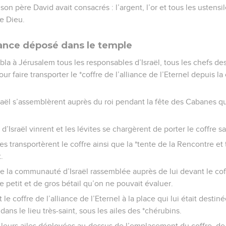
son père David avait consacrés : l’argent, l’or et tous les ustensil
e Dieu.
liance déposé dans le temple
a à Jérusalem tous les responsables d’Israël, tous les chefs des 
our faire transporter le *coffre de l’alliance de l’Eternel depuis la
aël s’assemblèrent auprès du roi pendant la fête des Cabanes qu
’Israël vinrent et les lévites se chargèrent de porter le coffre sa
tes transportèrent le coffre ainsi que la *tente de la Rencontre et
.
e la communauté d’Israël rassemblée auprès de lui devant le coffr
 petit et de gros bétail qu’on ne pouvait évaluer.
t le coffre de l’alliance de l’Eternel à la place qui lui était destin
dans le lieu très-saint, sous les ailes des *chérubins.
 leurs ailes déployées au-dessus de l’emplacement du coffre, de 