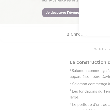
surveillance des travau
La Bible Du 
2 Chroniques
3
Seuls les É
La construction 
1
Salomon commença à bât
apparu à son père David
2
Salomon commença à b
3
Les fondations du Tem
large.
4
Le portique d’entrée a