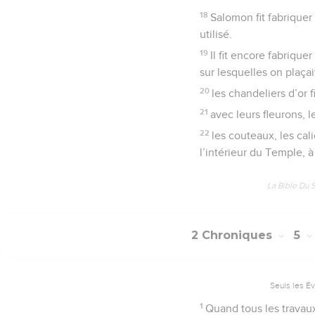
18
Salomon fit fabriquer
utilisé.
19
Il fit encore fabrique
sur lesquelles on plaçai
20
les chandeliers d’or 
21
avec leurs fleurons, 
22
les couteaux, les cali
l’intérieur du Temple, à
La Bible Du 
2 Chroniques
5
Seuls les É
1
Quand tous les travaux