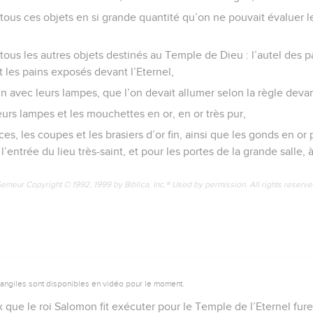
 tous ces objets en si grande quantité qu’on ne pouvait évaluer 
r tous les autres objets destinés au Temple de Dieu : l’autel des p
t les pains exposés devant l’Eternel,
fin avec leurs lampes, que l’on devait allumer selon la règle devan
leurs lampes et les mouchettes en or, en or très pur,
ces, les coupes et les brasiers d’or fin, ainsi que les gonds en or
 l’entrée du lieu très-saint, et pour les portes de la grande salle,
Semeur Copyright © 1992, 1999 by Biblica, Inc.® Used by permission. All rights reserv
vangiles sont disponibles en vidéo pour le moment.
 que le roi Salomon fit exécuter pour le Temple de l’Eternel fur