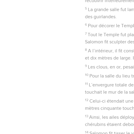
recouvrir intérieurement
5
La grande salle fut la
des guirlandes.
6
Pour décorer le Temple
7
Tout le Temple fut plaq
Salomon fit sculpter des
8
A l’intérieur, il fit co
et dix mètres de large. I
9
Les clous, en or, pesai
10
Pour la salle du lieu 
11
L’envergure totale de 
touchait le mur de la s
12
Celui-ci étendait une
mètres cinquante toucha
13
Ainsi, les ailes dépl
chérubins étaient debout
14
Salomon fit tisser le v