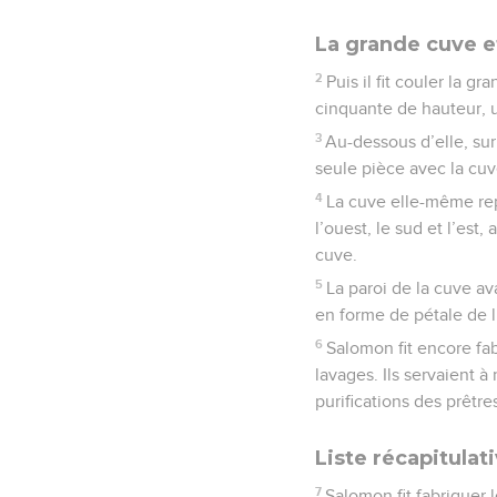
La grande cuve e
2
Puis il fit couler la 
cinquante de hauteur, 
3
Au-dessous d’elle, su
seule pièce avec la cuve
4
La cuve elle-même repo
l’ouest, le sud et l’est,
cuve.
5
La paroi de la cuve a
en forme de pétale de li
6
Salomon fit encore fab
lavages. Ils servaient à
purifications des prêtre
Liste récapitulat
7
Salomon fit fabriquer 