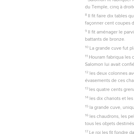
du Temple, cinq à droit
8
Il fit faire dix tables
façonner cent coupes d
9
Il fit aménager le parvi
battants de bronze.
10
La grande cuve fut pl
11
Houram fabriqua les ch
Salomon lui avait confi
12
les deux colonnes ave
évasements de ces cha
13
les quatre cents gren
14
les dix chariots et le
15
la grande cuve, uniqu
16
les chaudrons, les pe
tous les objets destiné
17
Le roi les fit fondre 