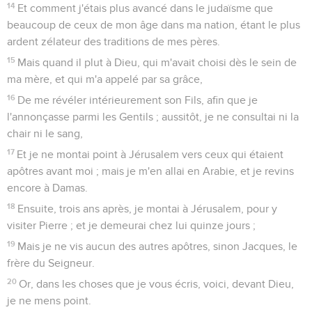
14
Et comment j'étais plus avancé dans le judaïsme que
beaucoup de ceux de mon âge dans ma nation, étant le plus
ardent zélateur des traditions de mes pères.
15
Mais quand il plut à Dieu, qui m'avait choisi dès le sein de
ma mère, et qui m'a appelé par sa grâce,
16
De me révéler intérieurement son Fils, afin que je
l'annonçasse parmi les Gentils ; aussitôt, je ne consultai ni la
chair ni le sang,
17
Et je ne montai point à Jérusalem vers ceux qui étaient
apôtres avant moi ; mais je m'en allai en Arabie, et je revins
encore à Damas.
18
Ensuite, trois ans après, je montai à Jérusalem, pour y
visiter Pierre ; et je demeurai chez lui quinze jours ;
19
Mais je ne vis aucun des autres apôtres, sinon Jacques, le
frère du Seigneur.
20
Or, dans les choses que je vous écris, voici, devant Dieu,
je ne mens point.