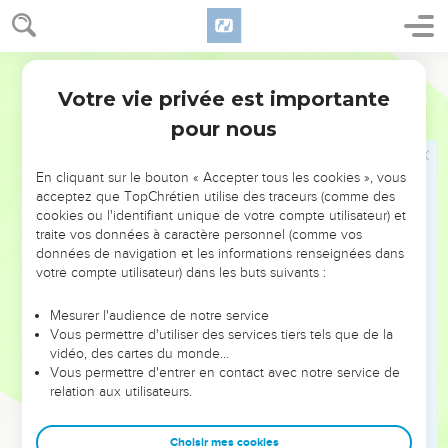
plus grand empressement et de son bon gré, pour vous voir.
18
Nous avons aussi envoyé avec lui le frère dont la louange
Ostervald
est répandue dans toutes les Églises en ce qui concerne
l'Évangile ;
Votre vie privée est importante
2 Corinthiens
8
19
Et non seulement cela ; mais il a été choisi aussi, par les
pour nous
Églises, pour nous accompagner dans le voyage, et pour
porter les aumônes, que nous administrons à la gloire du
En cliquant sur le bouton « Accepter tous les cookies », vous
Seigneur même, et selon l'ardeur de votre zèle.
acceptez que TopChrétien utilise des traceurs (comme des
cookies ou l'identifiant unique de votre compte utilisateur) et
20
Nous avons pris cette précaution, afin que personne ne
traite vos données à caractère personnel (comme vos
pût nous blâmer dans l'administration de ces aumônes
données de navigation et les informations renseignées dans
abondantes ;
votre compte utilisateur) dans les buts suivants :
21
Ayant soin de faire ce qui est bien, non seulement devant
Mesurer l'audience de notre service
le Seigneur, mais aussi devant les hommes.
Vous permettre d'utiliser des services tiers tels que de la
22
vidéo, des cartes du monde…
Nous avons aussi envoyé avec eux notre frère, dont nous
Vous permettre d'entrer en contact avec notre service de
avons souvent éprouvé le zèle en plusieurs rencontres, et
relation aux utilisateurs.
qui en aura plus encore en celle-ci, à cause de la grande
confiance qu'il a en vous.
Choisir mes cookies