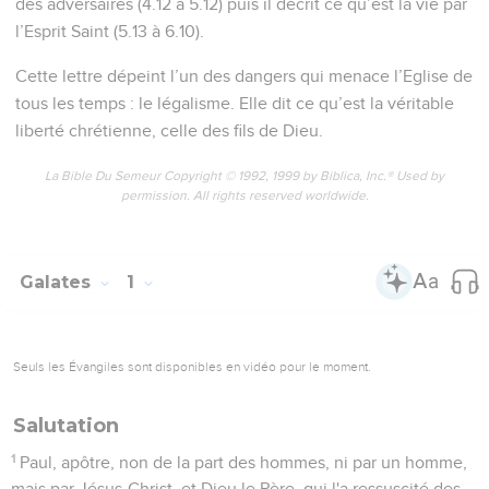
des adversaires (4.12 à 5.12) puis il décrit ce qu’est la vie par
l’Esprit Saint (5.13 à 6.10).
Cette lettre dépeint l’un des dangers qui menace l’Eglise de
tous les temps : le légalisme. Elle dit ce qu’est la véritable
liberté chrétienne, celle des fils de Dieu.
La Bible Du Semeur Copyright © 1992, 1999 by Biblica, Inc.® Used by
permission. All rights reserved worldwide.
Galates
1
Seuls les Évangiles sont disponibles en vidéo pour le moment.
Salutation
1
Paul, apôtre, non de la part des hommes, ni par un homme,
mais par Jésus-Christ, et Dieu le Père, qui l'a ressuscité des