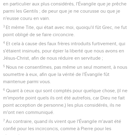
en particulier aux plus considérés, l'Évangile que je prêche
parmi les Gentils ; de peur que je ne courusse ou que je
n'eusse couru en vain.
3
Et même Tite, qui était avec moi, quoiqu'il fût Grec, ne fut
point obligé de se faire circoncire.
4
Et cela à cause des faux frères introduits furtivement, qui
s'étaient insinués, pour épier la liberté que nous avons en
Jésus-Christ, afin de nous réduire en servitude ;
5
Nous ne consentîmes, pas même un seul moment, à nous
soumettre à eux, afin que la vérité de l'Évangile fût
maintenue parmi vous.
6
Quant à ceux qui sont comptés pour quelque chose, (il ne
m'importe point quels ils ont été autrefois, car Dieu ne fait
point acception de personne,) les plus considérés, ils ne
m'ont rien communiqué.
7
Au contraire, quand ils virent que l'Évangile m'avait été
confié pour les incirconcis, comme à Pierre pour les