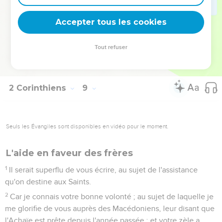
23
Ainsi, pour ce qui est de Tite, il est mon compagnon, et il
travaille avec moi pour vous ; et pour ce qui est de nos
Accepter tous les cookies
frères, ils sont les envoyés des Églises, et la gloire de Christ.
24
Donnez-leur donc, en présence des Églises, des preuves
Tout refuser
de votre charité, et du sujet que nous avons de nous glorifier
de vous.
2 Corinthiens
9
Seuls les Évangiles sont disponibles en vidéo pour le moment.
L'aide en faveur des frères
1
Il serait superflu de vous écrire, au sujet de l'assistance
qu'on destine aux Saints.
2
Car je connais votre bonne volonté ; au sujet de laquelle je
me glorifie de vous auprès des Macédoniens, leur disant que
l'Achaïe est prête depuis l'année passée ; et votre zèle a