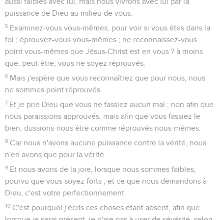
aussi faibles avec lui, mais nous vivrons avec lui par la
puissance de Dieu au milieu de vous.
5
Examinez-vous vous-mêmes, pour voir si vous êtes dans la
foi ; éprouvez-vous vous-mêmes ; ne reconnaissez-vous
point vous-mêmes que Jésus-Christ est en vous ? à moins
que, peut-être, vous ne soyez réprouvés.
6
Mais j'espère que vous reconnaîtrez que pour nous, nous
ne sommes point réprouvés.
7
Et je prie Dieu que vous ne fassiez aucun mal ; non afin que
nous paraissions approuvés, mais afin que vous fassiez le
bien, dussions-nous être comme réprouvés nous-mêmes.
8
Car nous n'avons aucune puissance contre la vérité, nous
n'en avons que pour la vérité.
9
Et nous avons de la joie, lorsque nous sommes faibles,
pourvu que vous soyez forts ; et ce que nous demandons à
Dieu, c'est votre perfectionnement.
10
C'est pourquoi j'écris ces choses étant absent, afin que
lorsque je serai présent, je n'aie pas à user de sévérité, selon