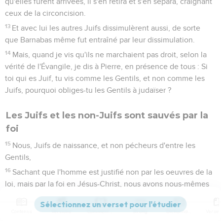
qu'elles furent arrivées, il s'en retira et s'en sépara, craignant
ceux de la circoncision.
13
Et avec lui les autres Juifs dissimulèrent aussi, de sorte
que Barnabas même fut entraîné par leur dissimulation.
14
Mais, quand je vis qu'ils ne marchaient pas droit, selon la
vérité de l'Évangile, je dis à Pierre, en présence de tous : Si
toi qui es Juif, tu vis comme les Gentils, et non comme les
Juifs, pourquoi obliges-tu les Gentils à judaïser ?
Les Juifs et les non-Juifs sont sauvés par la
foi
15
Nous, Juifs de naissance, et non pécheurs d'entre les
Gentils,
16
Sachant que l'homme est justifié non par les oeuvres de la
loi, mais par la foi en Jésus-Christ, nous avons nous-mêmes
cru en Jésus-Christ, afin d'être justifiés par la foi en Christ, et
non par les oeuvres de la loi, parce que nulle chair ne sera
Contenus
Versions
Commentaires
Strong
Dictionnaire
justifiée par les oeuvres de la loi.