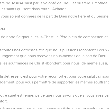
ôtre de Jésus-Christ par la volonté de Dieu, et du frère Timothée 
 les saints qui sont dans toute l'Achaïe :
x vous soient données de la part de Dieu notre Père et du Seigneu
eu
e de notre Seigneur Jésus-Christ, le Père plein de compassion et 
s toutes nos détresses afin que nous puissions réconforter ceux 
couragement que nous recevons nous-mêmes de la part de Dieu.
 les souffrances de Christ abondent pour nous, de même aussi, c
.
a détresse, c'est pour votre réconfort et pour votre salut ; si 
ragement, pour vous permettre de supporter les mêmes souffran
otre sujet est ferme, parce que nous savons que si vous avez pa
fort.
 détresse que nous avons connue en Asie, nous ne voulons en ef