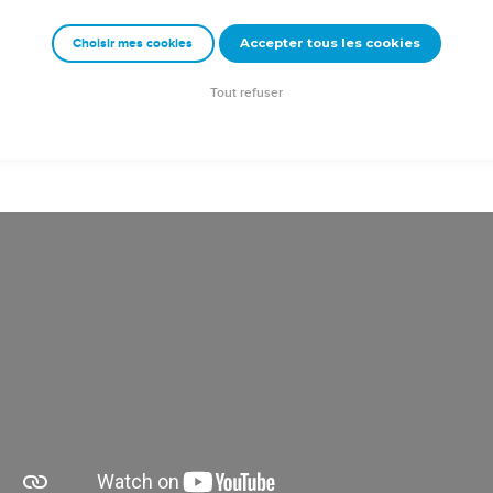
as le Seigneur [Jésus-Christ], qu'il soit maudit ! Maranatha.
Accepter tous les cookies
Choisir mes cookies
eur Jésus[-Christ] soit avec vous !
ous tous en Jésus-Christ.
Tout refuser
roduction