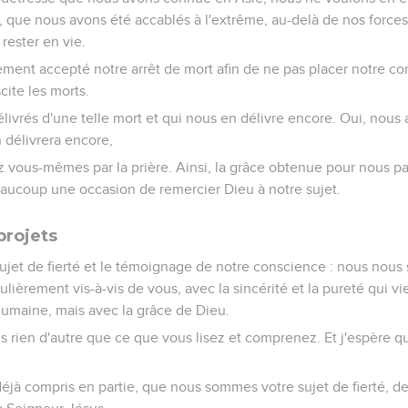
s, que nous avons été accablés à l'extrême, au-delà de nos force
ester en vie.
ement accepté notre arrêt de mort afin de ne pas placer notre 
cite les morts.
délivrés d'une telle mort et qui nous en délivre encore. Oui, nous 
 délivrera encore,
z vous-mêmes par la prière. Ainsi, la grâce obtenue pour nous 
aucoup une occasion de remercier Dieu à notre sujet.
projets
 sujet de fierté et le témoignage de notre conscience : nous no
ulièrement vis-à-vis de vous, avec la sincérité et la pureté qui 
umaine, mais avec la grâce de Dieu.
s rien d'autre que ce que vous lisez et comprenez. Et j'espère
déjà compris en partie, que nous sommes votre sujet de fierté,