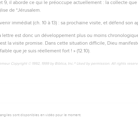
et 9, il aborde ce qui le préoccupe actuellement : la collecte que
Eglise de *Jérusalem.
avenir immédiat (ch. 10 à 13) : sa prochaine visite, et défend son a
la lettre est donc un développement plus ou moins chronologique
 est la visite promise. Dans cette situation difficile, Dieu manifest
faible que je suis réellement fort ! » (12.10).
emeur Copyright © 1992, 1999 by Biblica, Inc.® Used by permission. All rights reser
vangiles sont disponibles en vidéo pour le moment.