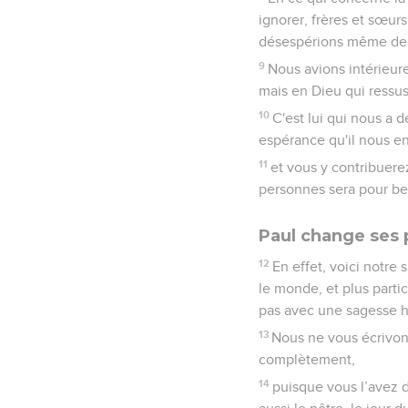
ignorer, frères et sœur
désespérions même de r
9
Nous avions intérieur
mais en Dieu qui ressus
10
C'est lui qui nous a 
espérance qu'il nous en
11
et vous y contribuere
personnes sera pour be
Paul change ses 
12
En effet, voici notre
le monde, et plus partic
pas avec une sagesse h
13
Nous ne vous écrivon
complètement,
14
puisque vous l’avez 