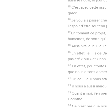
aussi le nôtre, le jour 
15
C'est avec cette assu
grâce.
16
Je voulais passer ch
l'espoir d’être souten
17
En formant ce projet,
humaines, de sorte qu'il 
18
Aussi vrai que Dieu e
19
En effet, le Fils de 
pas été « oui » et « non »
20
En effet, pour toutes 
que nous disons « amen 
21
Or, celui qui nous af
22
il nous a aussi marq
23
Quant à moi, j'en pr
Corinthe.
24
Ce n’est pas que nous