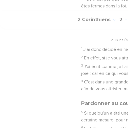
êtes fermes dans la foi.
2 Corinthiens
2
Seuls les É
1
J'ai donc décidé en m
2
En effet, si je vous att
3
J'ai écrit comme je l'a
joie ; car en ce qui vou
4
C'est dans une grande
afin de vous attrister, 
Pardonner au co
5
Si quelqu'un a été une
certaine mesure, pour n
6