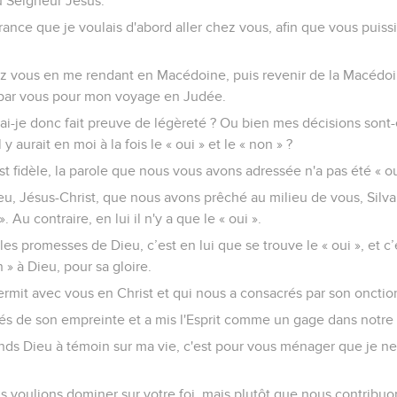
du Seigneur Jésus.
rance que je voulais d'abord aller chez vous, afin que vous puis
ez vous en me rendant en Macédoine, puis revenir de la Macédo
u par vous pour mon voyage en Judée.
 ai-je donc fait preuve de légèreté ? Ou bien mes décisions sont
y aurait en moi à la fois le « oui » et le « non » ?
st fidèle, la parole que nous vous avons adressée n'a pas été « oui
Dieu, Jésus-Christ, que nous avons prêché au milieu de vous, Silva
. Au contraire, en lui il n'y a que le « oui ».
les promesses de Dieu, c’est en lui que se trouve le « oui », et c’e
» à Dieu, pour sa gloire.
fermit avec vous en Christ et qui nous a consacrés par son onction
ués de son empreinte et a mis l'Esprit comme un gage dans notre
ends Dieu à témoin sur ma vie, c'est pour vous ménager que je ne
 voulions dominer sur votre foi, mais plutôt que nous contribuon