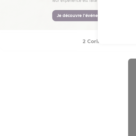
22
Si quelqu'un n'aime p
23
Que la grâce du Seign
24
Mon amour est avec v
2 Corinthiens
Int