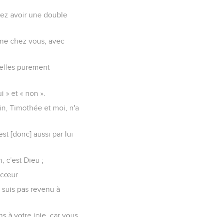
siez avoir une double
ine chez vous, avec
-elles purement
 » et « non ».
in, Timothée et moi, n'a
st [donc] aussi par lui
, c'est Dieu ;
 cœur.
 suis pas revenu à
s à votre joie, car vous