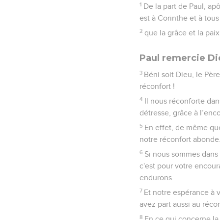
1
De la part de Paul, ap
est à Corinthe et à tous
2
que la grâce et la pai
Paul remercie Di
3
Béni soit Dieu, le Pèr
réconfort !
4
Il nous réconforte dan
détresse, grâce à l’en
5
En effet, de même que
notre réconfort abonde
6
Si nous sommes dans l
c'est pour votre encou
endurons.
7
Et notre espérance à v
avez part aussi au récon
8
En ce qui concerne la