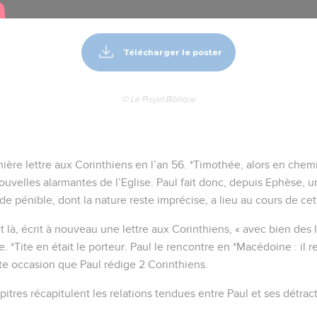
Télécharger le poster
© Le Projet Biblique
ière lettre aux Corinthiens en l’an 56. *Timothée, alors en chem
ouvelles alarmantes de l’Eglise. Paul fait donc, depuis Ephèse, u
e pénible, dont la nature reste imprécise, a lieu au cours de cett
t là, écrit à nouveau une lettre aux Corinthiens, « avec bien des la
e. *Tite en était le porteur. Paul le rencontre en *Macédoine : il
tte occasion que Paul rédige 2 Corinthiens.
itres récapitulent les relations tendues entre Paul et ses détrac