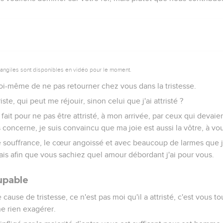
vangiles sont disponibles en vidéo pour le moment.
oi-même de ne pas retourner chez vous dans la tristesse.
riste, qui peut me réjouir, sinon celui que j'ai attristé ?
i fait pour ne pas être attristé, à mon arrivée, par ceux qui deva
s concerne, je suis convaincu que ma joie est aussi la vôtre, à vo
 souffrance, le cœur angoissé et avec beaucoup de larmes que je
mais afin que vous sachiez quel amour débordant j'ai pour vous.
upable
 cause de tristesse, ce n'est pas moi qu'il a attristé, c'est vous 
e rien exagérer.