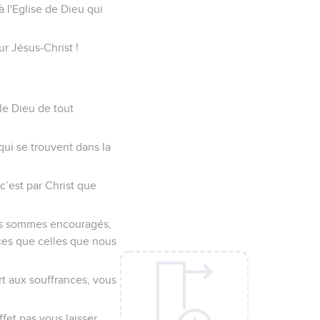
à l'Eglise de Dieu qui
r Jésus-Christ !
le Dieu de tout
qui se trouvent dans la
’est par Christ que
nous sommes encouragés,
ces que celles que nous
rt aux souffrances, vous
fet pas vous laisser