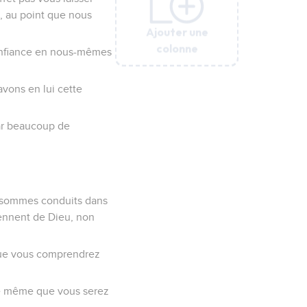
s, au point que nous
Ajouter une
Ajouter une
Ajouter une
Ajouter une
Ajouter une
Ajouter une
colonne
colonne
colonne
colonne
colonne
colonne
confiance en nous-mêmes
avons en lui cette
par beaucoup de
us sommes conduits dans
viennent de Dieu, non
 que vous comprendrez
 de même que vous serez