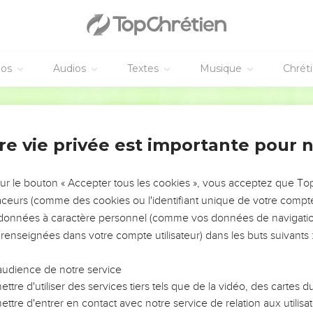
.
s, je l'ai beaucoup encouragé à venir aussi chez vous avec les frè
é de le faire maintenant ; il viendra quand il en aura l'occasion
éos
Audios
Textes
Musique
Chrét
mandations et salutations
Segond 21
z ferme dans la foi, soyez courageux, fortifiez-vous.
faites soit fait avec amour.
re vie privée est importante pour 
ommandation, frères et sœurs. Vous savez que la famille de Stép
elle s'est consacrée au service des saints.
sur le bouton « Accepter tous les cookies », vous acceptez que T
elles personnes ainsi qu’à tous ceux qui travaillent et peinent a
traceurs (comme des cookies ou l'identifiant unique de votre compte 
résence de Stéphanas, de Fortunatus et d'Achaïcus ; ils ont supp
s données à caractère personnel (comme vos données de navigatio
sé mon esprit et le vôtre. Sachez donc apprécier de telles personn
 renseignées dans votre compte utilisateur) dans les buts suivants 
s saluent. Aquilas et Priscille, ainsi que l'Eglise qui se réunit d
t dans le Seigneur.
audience de notre service
urs vous saluent. Saluez-vous les uns les autres par un saint bais
ttre d'utiliser des services tiers tels que de la vidéo, des cartes
ttre d'entrer en contact avec notre service de relation aux utilisat
lue de ma propre main.