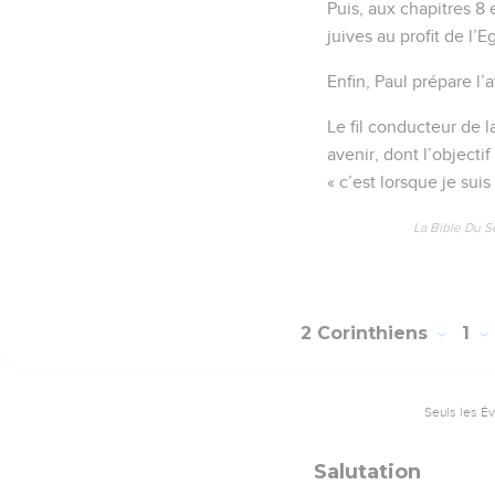
Puis, aux chapitres 8 
juives au profit de l’
Enfin, Paul prépare l’
Le fil conducteur de 
avenir, dont l’objectif
« c’est lorsque je suis 
La Bible Du S
2 Corinthiens
1
Seuls les É
Salutation