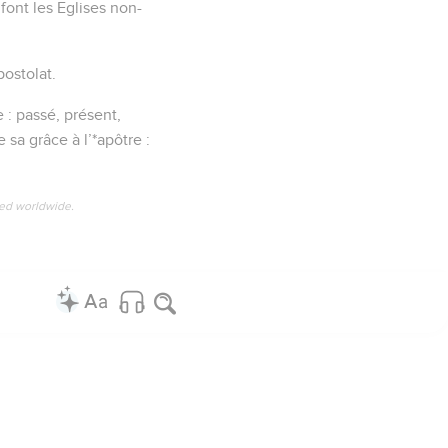
 font les Eglises non-
postolat.
 : passé, présent,
e sa grâce à l’*apôtre :
ved worldwide.