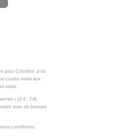
in pour Corinthe, a dû
ne courte visite aux
e visite.
rmes » (2.4 ; 7.8).
 revient avec de bonnes
teurs corinthiens.