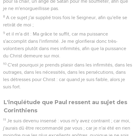
pour la chair, un ange de Satan pour me souffleter, afin que
je ne m'enorgueillisse pas.
8
A ce sujet j'ai supplié trois fois le Seigneur, afin qu'elle se
retirât de moi ;
9
et il m'a dit : Ma grâce te suffit, car ma puissance
s'accomplit dans l'infirmité. Je me glorifierai donc très-
volontiers plutôt dans mes infirmités, afin que la puissance
du Christ demeure sur moi.
10
C'est pourquoi je prends plaisir dans les infirmités, dans les
outrages, dans les nécessités, dans les persécutions, dans
les détresses pour Christ : car quand je suis faible, alors je
suis fort.
L'inquiétude que Paul ressent au sujet des
Corinthiens
11
Je suis devenu insensé : vous m'y avez contraint ; car moi,
j'aurais dû être recommandé par vous ; car je n'ai été en rien
moindre que les plus excellents apôtres, quoique je ne sois