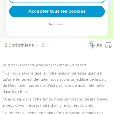
17
Car notre légère tribulation d'un moment, opère pour
nous, en mesure surabondante, un poids éternel de gloire,
Accepter tous les cookies
18
nos regards n'étant pas fixés sur les choses qui se voient,
mais sur celles qui ne se voient pas : car les choses qui se
Tout refuser
voient sont pour un temps, mais celles qui ne se voient pas
sont éternelles.
2 Corinthiens
5
Seuls les Évangiles sont disponibles en vidéo pour le moment.
1
Car nous savons que, si notre maison terrestre qui n'est
qu'une tente, est détruite, nous avons un édifice de la part
de Dieu, une maison qui n'est pas faite de main, éternelle,
dans les cieux.
2
Car aussi, dans cette tente, nous gémissons, désirant avec
ardeur d'avoir revêtu notre domicile qui est du ciel,
3
si toutefois, même en étant vêtus, nous ne sommes pas