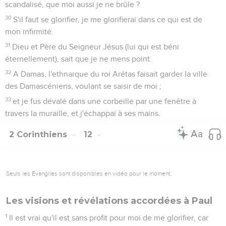
scandalisé, que moi aussi je ne brûle ?
30
S'il faut se glorifier, je me glorifierai dans ce qui est de
mon infirmité.
31
Dieu et Père du Seigneur Jésus (lui qui est béni
éternellement), sait que je ne mens point.
32
A Damas, l'ethnarque du roi Arétas faisait garder la ville
des Damascéniens, voulant se saisir de moi ;
33
et je fus dévalé dans une corbeille par une fenêtre à
travers la muraille, et j'échappai à ses mains.
2 Corinthiens
12
Seuls les Évangiles sont disponibles en vidéo pour le moment.
Les visions et révélations accordées à Paul
1
Il est vrai qu'il est sans profit pour moi de me glorifier, car