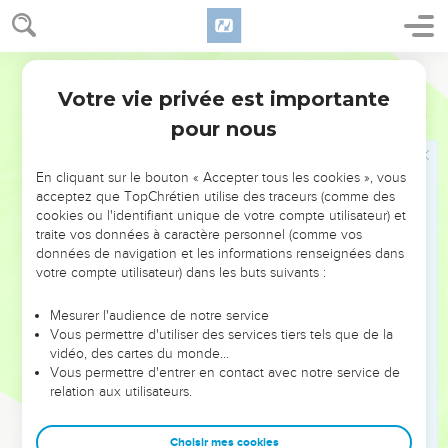
11
Car nous qui vivons, nous sommes toujours livrés à la mort
pour l'amour de Jésus, afin que la vie aussi de Jésus soit
manifestée dans notre chair mortelle.
Darby
12
Ainsi donc la mort opère en nous, mais la vie en vous.
Votre vie privée est importante
2 Corinthiens
4
13
Or, ayant le même esprit de foi, selon ce qui est écrit : "J'ai
pour nous
cru, c'est pourquoi j'ai parlé", nous aussi nous croyons, c'est
pourquoi aussi nous parlons :
En cliquant sur le bouton « Accepter tous les cookies », vous
14
sachant que celui qui a ressuscité le Seigneur Jésus, nous
acceptez que TopChrétien utilise des traceurs (comme des
cookies ou l'identifiant unique de votre compte utilisateur) et
ressuscitera avec Jésus, et nous présentera avec vous.
traite vos données à caractère personnel (comme vos
15
Car toutes choses sont pour vous, afin que la grâce,
données de navigation et les informations renseignées dans
abondant par le moyen de plusieurs, multiplie les actions de
votre compte utilisateur) dans les buts suivants :
grâces à la gloire de Dieu.
Mesurer l'audience de notre service
Vous permettre d'utiliser des services tiers tels que de la
Vivre par la foi
vidéo, des cartes du monde…
Vous permettre d'entrer en contact avec notre service de
16
C'est pourquoi nous ne nous lassons point ; mais si même
relation aux utilisateurs.
notre homme extérieur dépérit, toutefois l'homme intérieur
est renouvelé de jour en jour.
Choisir mes cookies