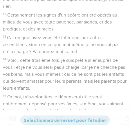
rien.
12
Certainement les signes d'un apôtre ont été opérés au
milieu de vous avec toute patience, par signes, et des
prodiges, et des miracles.
13
Car en quoi avez-vous été inférieurs aux autres
assemblées, sinon en ce que moi-même je ne vous ai pas
été à charge ? Pardonnez-moi ce tort.
14
Voici, cette troisième fois, je suis prêt à aller auprès de
vous ; et je ne vous serai pas à charge, car je ne cherche pas
vos biens, mais vous-mêmes ; car ce ne sont pas les enfants
qui doivent amasser pour leurs parents, mais les parents pour
leurs enfants.
15
Or moi, très-volontiers je dépenserai et je serai
entièrement dépensé pour vos âmes, si même, vous aimant
beaucoup plus, je devais être moins aimé.
16
Mais soit ! moi, je ne vous ai pas été à charge, mais, étant
Contenus
Versions
Commentaires
Strong
Dictionnaire
rusé, je vous ai pris par finesse.