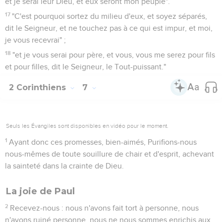
et je serai leur Dieu, et eux seront mon peuple".
17
"C'est pourquoi sortez du milieu d'eux, et soyez séparés,
dit le Seigneur, et ne touchez pas à ce qui est impur, et moi,
je vous recevrai" ;
18
"et je vous serai pour père, et vous, vous me serez pour fils
et pour filles, dit le Seigneur, le Tout-puissant."
2 Corinthiens
7
Seuls les Évangiles sont disponibles en vidéo pour le moment.
1
Ayant donc ces promesses, bien-aimés, Purifions-nous
nous-mêmes de toute souillure de chair et d'esprit, achevant
la sainteté dans la crainte de Dieu.
La joie de Paul
2
Recevez-nous : nous n'avons fait tort à personne, nous
n'avons ruiné personne, nous ne nous sommes enrichis aux