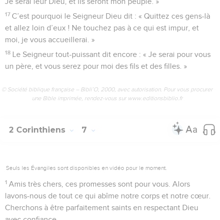
Je serai leur Dieu, et ils seront mon peuple. »
17
C’est pourquoi le Seigneur Dieu dit : « Quittez ces gens-là
et allez loin d’eux ! Ne touchez pas à ce qui est impur, et
moi, je vous accueillerai. »
18
Le Seigneur tout-puissant dit encore : « Je serai pour vous
un père, et vous serez pour moi des fils et des filles. »
© Société biblique française – Bibli’O, 2000, avec autorisation. Pour vous procurer
une Bible imprimée, rendez-vous sur www.editionsbiblio.fr
2 Corinthiens
7
Seuls les Évangiles sont disponibles en vidéo pour le moment.
1
Amis très chers, ces promesses sont pour vous. Alors
lavons-nous de tout ce qui abîme notre corps et notre cœur.
Cherchons à être parfaitement saints en respectant Dieu
avec confiance.