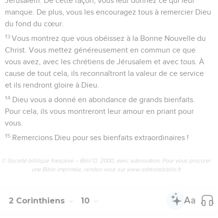
Jérusalem. De cette façon, vous leur donnez ce qui leur
manque. De plus, vous les encouragez tous à remercier Dieu
du fond du cœur.
13
Vous montrez que vous obéissez à la Bonne Nouvelle du
Christ. Vous mettez généreusement en commun ce que
vous avez, avec les chrétiens de Jérusalem et avec tous. À
cause de tout cela, ils reconnaîtront la valeur de ce service
et ils rendront gloire à Dieu.
14
Dieu vous a donné en abondance de grands bienfaits.
Pour cela, ils vous montreront leur amour en priant pour
vous.
15
Remercions Dieu pour ses bienfaits extraordinaires !
© Société biblique française – Bibli’O, 2000, avec autorisation. Pour vous procurer
une Bible imprimée, rendez-vous sur www.editionsbiblio.fr
2 Corinthiens
10