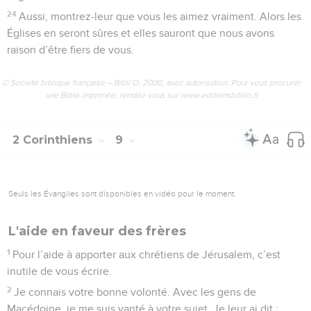
24
Aussi, montrez-leur que vous les aimez vraiment. Alors les
Églises en seront sûres et elles sauront que nous avons
raison d’être fiers de vous.
© Société biblique française – Bibli’O, 2000, avec autorisation. Pour vous procurer
une Bible imprimée, rendez-vous sur www.editionsbiblio.fr
2 Corinthiens
9
Seuls les Évangiles sont disponibles en vidéo pour le moment.
L'aide en faveur des frères
1
Pour l’aide à apporter aux chrétiens de Jérusalem, c’est
inutile de vous écrire.
2
Je connais votre bonne volonté. Avec les gens de
Macédoine, je me suis vanté à votre sujet. Je leur ai dit :