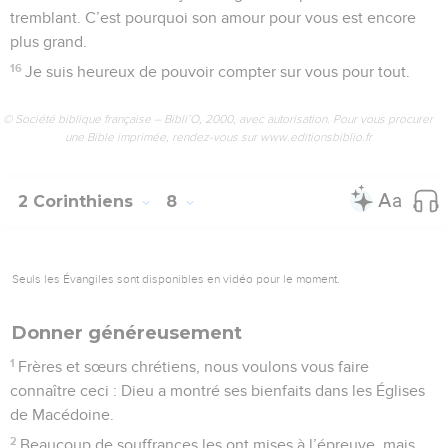
tremblant. C’est pourquoi son amour pour vous est encore
plus grand.
16
Je suis heureux de pouvoir compter sur vous pour tout.
© Société biblique française – Bibli’O, 2000, avec autorisation. Pour vous procurer
une Bible imprimée, rendez-vous sur www.editionsbiblio.fr
2 Corinthiens
8
Seuls les Évangiles sont disponibles en vidéo pour le moment.
Donner généreusement
1
Frères et sœurs chrétiens, nous voulons vous faire
connaître ceci : Dieu a montré ses bienfaits dans les Églises
de Macédoine.
2
Beaucoup de souffrances les ont mises à l’épreuve, mais