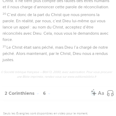
Christ. Il ne tient plus compte des fautes des êtres humains
et il nous charge d’annoncer cette parole de réconciliation.
20
C’est donc de la part du Christ que nous prenons la
parole. En réalité, par nous, c’est Dieu lui-même qui vous
lance un appel : au nom du Christ, acceptez d’être
réconciliés avec Dieu. Cela, nous vous le demandons avec
force.
21
Le Christ était sans péché, mais Dieu l’a chargé de notre
péché. Alors maintenant, par le Christ, Dieu nous a rendus
justes.
© Société biblique française – Bibli’O, 2000, avec autorisation. Pour vous procurer
une Bible imprimée, rendez-vous sur www.editionsbiblio.fr
2 Corinthiens
6
Seuls les Évangiles sont disponibles en vidéo pour le moment.