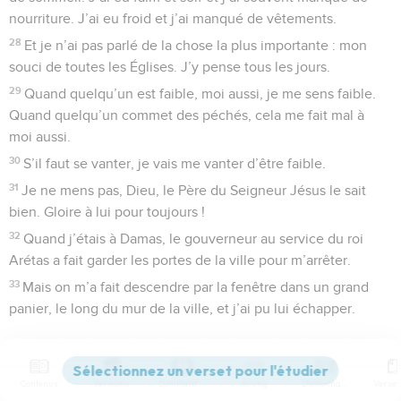
nourriture. J’ai eu froid et j’ai manqué de vêtements.
28
Et je n’ai pas parlé de la chose la plus importante : mon
souci de toutes les Églises. J’y pense tous les jours.
29
Quand quelqu’un est faible, moi aussi, je me sens faible.
Quand quelqu’un commet des péchés, cela me fait mal à
moi aussi.
30
S’il faut se vanter, je vais me vanter d’être faible.
31
Je ne mens pas, Dieu, le Père du Seigneur Jésus le sait
bien. Gloire à lui pour toujours !
32
Quand j’étais à Damas, le gouverneur au service du roi
Arétas a fait garder les portes de la ville pour m’arrêter.
33
Mais on m’a fait descendre par la fenêtre dans un grand
panier, le long du mur de la ville, et j’ai pu lui échapper.
© Société biblique française – Bibli’O, 2000, avec autorisation. Pour vous procurer
une Bible imprimée, rendez-vous sur www.editionsbiblio.fr
Contenus
Versions
Commentaires
Strong
Dictionnaire