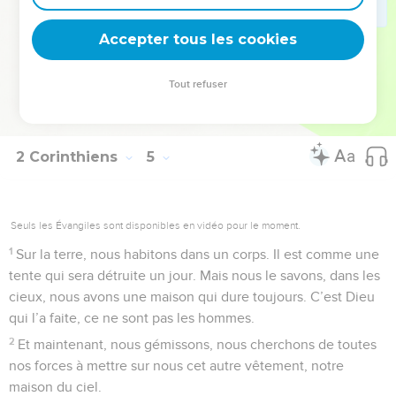
peut voir ne dure pas longtemps, mais les choses qu’on ne
Accepter tous les cookies
voit pas durent toujours.
© Société biblique française – Bibli’O, 2000, avec autorisation. Pour vous procurer
Tout refuser
une Bible imprimée, rendez-vous sur www.editionsbiblio.fr
2 Corinthiens
5
Seuls les Évangiles sont disponibles en vidéo pour le moment.
1
Sur la terre, nous habitons dans un corps. Il est comme une
tente qui sera détruite un jour. Mais nous le savons, dans les
cieux, nous avons une maison qui dure toujours. C’est Dieu
qui l’a faite, ce ne sont pas les hommes.
2
Et maintenant, nous gémissons, nous cherchons de toutes
nos forces à mettre sur nous cet autre vêtement, notre
maison du ciel.