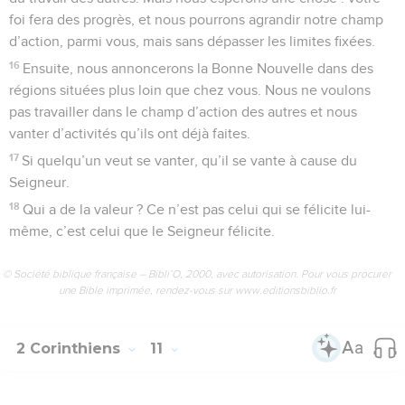
foi fera des progrès, et nous pourrons agrandir notre champ
d’action, parmi vous, mais sans dépasser les limites fixées.
16
Ensuite, nous annoncerons la Bonne Nouvelle dans des
régions situées plus loin que chez vous. Nous ne voulons
pas travailler dans le champ d’action des autres et nous
vanter d’activités qu’ils ont déjà faites.
17
Si quelqu’un veut se vanter, qu’il se vante à cause du
Seigneur.
18
Qui a de la valeur ? Ce n’est pas celui qui se félicite lui-
même, c’est celui que le Seigneur félicite.
© Société biblique française – Bibli’O, 2000, avec autorisation. Pour vous procurer
une Bible imprimée, rendez-vous sur www.editionsbiblio.fr
2 Corinthiens
11