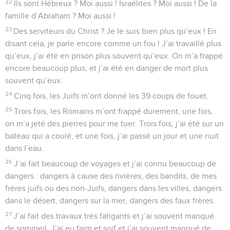
22
Ils sont Hébreux ? Moi aussi ! Israélites ? Moi aussi ! De la
famille d’Abraham ? Moi aussi !
23
Des serviteurs du Christ ? Je le suis bien plus qu’eux ! En
disant cela, je parle encore comme un fou ! J’ai travaillé plus
qu’eux, j’ai été en prison plus souvent qu’eux. On m’a frappé
encore beaucoup plus, et j’ai été en danger de mort plus
souvent qu’eux.
24
Cinq fois, les Juifs m’ont donné les 39 coups de fouet.
25
Trois fois, les Romains m’ont frappé durement, une fois,
on m’a jeté des pierres pour me tuer. Trois fois, j’ai été sur un
bateau qui a coulé, et une fois, j’ai passé un jour et une nuit
dans l’eau.
26
J’ai fait beaucoup de voyages et j’ai connu beaucoup de
dangers : dangers à cause des rivières, des bandits, de mes
frères juifs ou des non-Juifs, dangers dans les villes, dangers
dans le désert, dangers sur la mer, dangers des faux frères.
27
J’ai fait des travaux très fatigants et j’ai souvent manqué
de sommeil. J’ai eu faim et soif et j’ai souvent manqué de