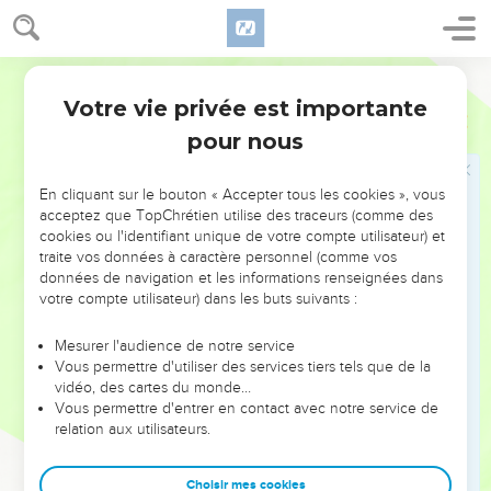
14
Oui, nous le savons : Dieu a réveillé le Seigneur Jésus de
la mort. Il nous réveillera, nous aussi, avec Jésus et il nous
placera avec vous, auprès de lui.
Parole de Vie
15
Tout ce qui arrive, c’est pour vous. De cette façon,
Votre vie privée est importante
2 Corinthiens
4
puisque les bienfaits de Dieu se répandent de plus en plus,
pour nous
vous serez toujours plus nombreux à le remercier et à lui
rendre gloire tous ensemble.
En cliquant sur le bouton « Accepter tous les cookies », vous
acceptez que TopChrétien utilise des traceurs (comme des
Vivre par la foi
cookies ou l'identifiant unique de votre compte utilisateur) et
traite vos données à caractère personnel (comme vos
16
C’est pourquoi nous ne sommes pas découragés. Et même
données de navigation et les informations renseignées dans
si notre corps s’use petit à petit, ce qui est au fond de nous
votre compte utilisateur) dans les buts suivants :
devient chaque jour nouveau.
Mesurer l'audience de notre service
17
Oui, nos souffrances actuelles sont légères et durent peu
Vous permettre d'utiliser des services tiers tels que de la
de temps, mais elles nous préparent une gloire
vidéo, des cartes du monde…
extraordinaire. Cette gloire dure toujours et elle est
Vous permettre d'entrer en contact avec notre service de
relation aux utilisateurs.
beaucoup plus grande que nos souffrances.
18
Nous, nous ne cherchons pas ce qu’on peut voir, nous
Choisir mes cookies
cherchons les choses qu’on ne voit pas. En effet, ce qu’on