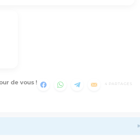
our de vous !
4
PARTAGES
H