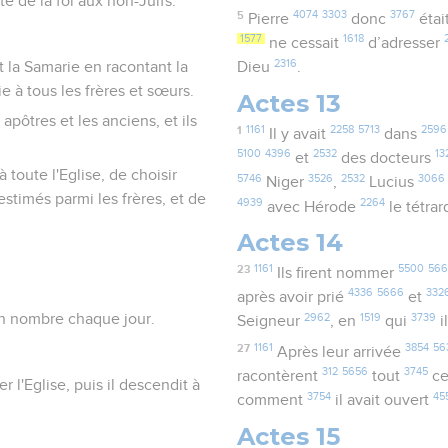
te de la foi aux non-Juifs.
5
4074
3303
3767
Pierre
donc
étai
1577
1618
ne cessait
d’adresser
2316
et la Samarie en racontant la
Dieu
.
e à tous les frères et sœurs.
Actes 13
s apôtres et les anciens, et ils
1
1161
2258
5713
2596
Il y avait
dans
5100
4396
2532
13
et
des docteurs
à toute l'Eglise, de choisir
5746
3526
2532
3066
Niger
,
Lucius
stimés parmi les frères, et de
4939
2264
avec Hérode
le tétra
Actes 14
23
1161
5500
566
Ils firent nommer
4336
5666
332
après avoir prié
et
 en nombre chaque jour.
2962
1519
3739
Seigneur
, en
qui
i
27
1161
3854
56
Après leur arrivée
312
5656
3745
racontèrent
tout
ce
 l'Eglise, puis il descendit à
3754
45
comment
il avait ouvert
Actes 15