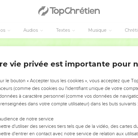
éos
Audios
Textes
Musique
Chrét
re vie privée est importante pour 
NEMENT DE L’ANNÉE !
ÉVITER LES VOTRES ?
sur le bouton « Accepter tous les cookies », vous acceptez que T
traceurs (comme des cookies ou l'identifiant unique de votre compte 
tes, leur impact, leur foi ou leur vision. Mais on voit
s données à caractère personnel (comme vos données de navigatio
fficiles qu'ils ont traversés, alors même que ce sont
 renseignées dans votre compte utilisateur) dans les buts suivants 
audience de notre service
s, et responsables reviennent sur les erreurs
 avancer avec plus de sagesse afin que leurs erreurs
ttre d'utiliser des services tiers tels que de la vidéo, des cartes
un ministère, une équipe, un groupe ou une famille,
ttre d'entrer en contact avec notre service de relation aux utilisat