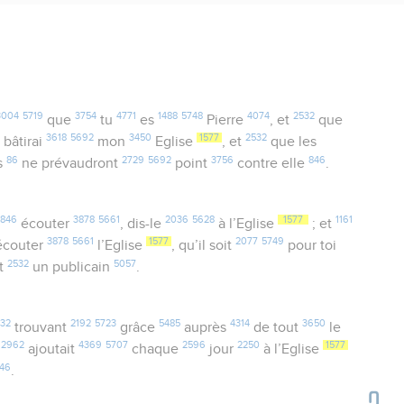
3004
5719
3754
4771
1488
5748
4074
2532
que
tu
es
Pierre
, et
que
3618
5692
3450
1577
2532
 bâtirai
mon
Eglise
, et
que les
86
2729
5692
3756
846
s
ne prévaudront
point
contre elle
.
846
3878
5661
2036
5628
1577
1161
écouter
, dis-le
à l’Eglise
; et
3878
5661
1577
2077
5749
écouter
l’Eglise
, qu’il soit
pour toi
2532
5057
t
un publicain
.
32
2192
5723
5485
4314
3650
trouvant
grâce
auprès
de tout
le
2962
4369
5707
2596
2250
1577
r
ajoutait
chaque
jour
à l’Eglise
46
.