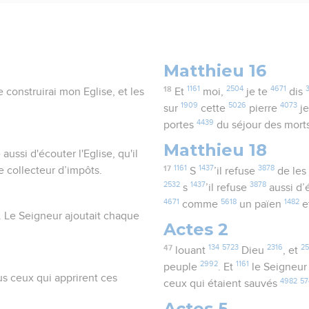
Matthieu 16
18
1161
2504
4671
e construirai mon Eglise, et les
Et
moi,
je te
dis
1909
5026
4073
.
sur
cette
pierre
je
4439
portes
du séjour des mort
Matthieu 18
e aussi d'écouter l'Eglise, qu'il
17
1161
1437
3878
 collecteur d’impôts.
S
’il refuse
de les
2532
1437
3878
s
’il refuse
aussi d’
4671
5618
1482
comme
un païen
e
e. Le Seigneur ajoutait chaque
Actes 2
47
134
5723
2316
25
louant
Dieu
, et
2992
1161
peuple
. Et
le Seigneu
us ceux qui apprirent ces
4982
57
ceux qui étaient sauvés
Actes 5