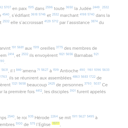
92
5707
1515
2596
3650
2449
2532
en paix
dans
toute
la Judée
,
4540
3618
5746
2532
4198
5740
ie
, s’édifiant
et
marchant
dans la
2532
4129
5712
3874
et
elle s’accroissait
par l’assistance
du
191
5681
1519
3775
arvint
aux
oreilles
des membres de
2414
2532
1821
5656
921
alem
, et
ils envoyèrent
Barnabas
490
.
7
5631
846
71
5627
1519
490
1161
1096
5633
, il l
’amena
à
Antioche
.
1763
4863
5683
1722
e
, ils se réunirent aux assemblées
de
1321
5658
2425
3793
5037
nèrent
beaucoup
de personnes
.
Ce
4412
3101
r la première fois
, les disciples
furent appelés
2540
935
2264
1911
5627
5495
mps
, le roi
Hérode
se mit
à
5100
575
1577
membres
de
l’Eglise
,