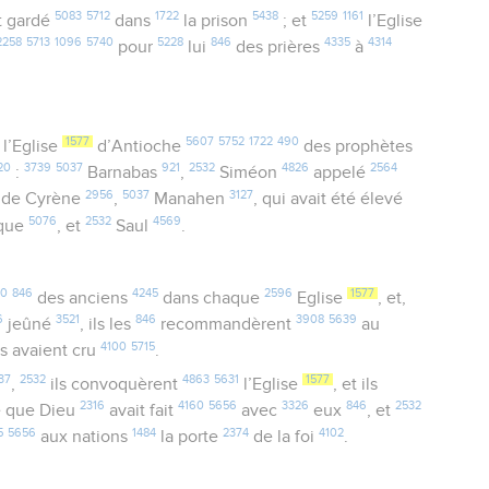
5083
5712
1722
5438
5259
1161
t gardé
dans
la prison
; et
l’Eglise
2258
5713
1096
5740
5228
846
4335
4314
pour
lui
des prières
à
1577
5607
5752
1722
490
l’Eglise
d’Antioche
des prophètes
20
3739
5037
921
2532
4826
2564
:
Barnabas
,
Siméon
appelé
2956
5037
3127
de Cyrène
,
Manahen
, qui avait été élevé
5076
2532
4569
rque
, et
Saul
.
0
846
4245
2596
1577
des anciens
dans chaque
Eglise
, et,
6
3521
846
3908
5639
jeûné
, ils les
recommandèrent
au
4100
5715
ls avaient cru
.
37
2532
4863
5631
1577
,
ils convoquèrent
l’Eglise
, et ils
2316
4160
5656
3326
846
2532
 que Dieu
avait fait
avec
eux
, et
5
5656
1484
2374
4102
aux nations
la porte
de la foi
.