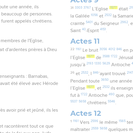
toute une année, ils
31
3303
3767
1577
21
L’Eglise
était
ent beaucoup de personnes.
1056
2532
la Galilée
et
la Samar
s furent appelés chrétiens.
5401
2962
crainte
du Seigneur
, 
40
4151
Saint
-Esprit
.
Actes 11
s membres de l'Eglise,
ait d'ardentes prières à Dieu
22
1161
3056
4012
846
Le bruit
en p
1577
3588
1722
l’Eglise
de
Jérus
2193
1330
5629
jusqu’à
Antioche
26
2532
846
214
et
, l
’ayant trouvé
 enseignants : Barnabas,
3650
Pendant toute
une anné
 avait été élevé avec Hérode
1577
2532
l’Eglise
, et
ils enseig
1722
490
fut à
Antioche
que, pou
5537
5658
5546
chrétiens
.
s avoir prié et jeûné, ils les
Actes 12
1
1161
2596
1565
Vers
le même
te
 et racontèrent tout ce que
2559
5658
maltraiter
quelques 