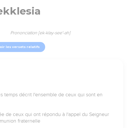
ekklesia
Prononciation [ek-klay-see'-ah]
oir les versets relatifs
ous temps décrit l'ensemble de ceux qui sont en
lée de ceux qui ont répondu à l'appel du Seigneur
mmunion fraternelle