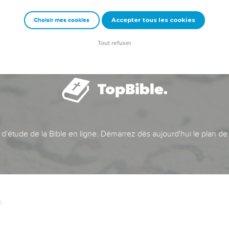
Accepter tous les cookies
Choisir mes cookies
Tout refuser
t d'étude de la Bible en ligne. Démarrez dès aujourd'hui le plan de
c