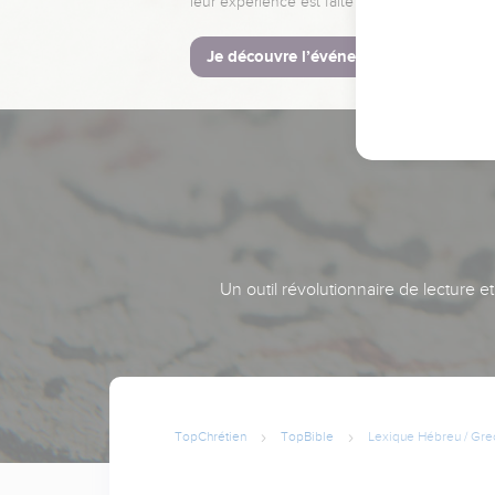
leur expérience est faite pour vous.
Je découvre l’événement
Un outil révolutionnaire de lecture e
TopChrétien
TopBible
Lexique Hébreu / Gre