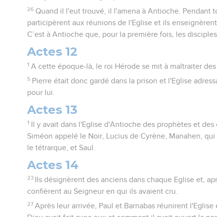
26
Quand il l'eut trouvé, il l'amena à Antioche. Pendant 
participèrent aux réunions de l'Eglise et ils enseignèr
C’est à Antioche que, pour la première fois, les disciple
Actes 12
1
A cette époque-là, le roi Hérode se mit à maltraiter de
5
Pierre était donc gardé dans la prison et l'Eglise adress
pour lui.
Actes 13
1
Il y avait dans l'Eglise d'Antioche des prophètes et des
Siméon appelé le Noir, Lucius de Cyrène, Manahen, qui
le tétrarque, et Saul.
Actes 14
23
Ils désignèrent des anciens dans chaque Eglise et, aprè
confièrent au Seigneur en qui ils avaient cru.
27
Après leur arrivée, Paul et Barnabas réunirent l'Eglise