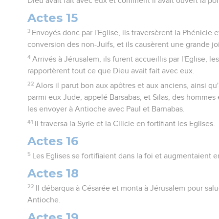
Dieu avait fait avec eux et comment il avait ouvert la por
Actes 15
3
Envoyés donc par l'Eglise, ils traversèrent la Phénicie 
conversion des non-Juifs, et ils causèrent une grande joi
4
Arrivés à Jérusalem, ils furent accueillis par l'Eglise, le
rapportèrent tout ce que Dieu avait fait avec eux.
22
Alors il parut bon aux apôtres et aux anciens, ainsi qu'
parmi eux Jude, appelé Barsabas, et Silas, des hommes e
les envoyer à Antioche avec Paul et Barnabas.
41
Il traversa la Syrie et la Cilicie en fortifiant les Eglises.
Actes 16
5
Les Eglises se fortifiaient dans la foi et augmentaient
Actes 18
22
Il débarqua à Césarée et monta à Jérusalem pour saluer
Antioche.
Actes 19