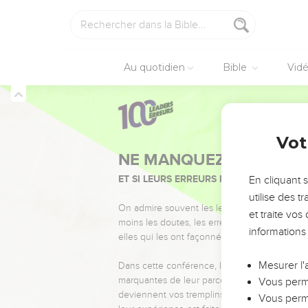
Au quotidien
Bible
Vid
Vot
NE MANQUEZ PAS L’ÉVÉ
ET SI LEURS ERREURS POUVAIENT VOUS 
En cliquant 
utilise des 
On admire souvent les leaders pour leurs réussi
et traite vo
moins les doutes, les erreurs et les saisons di
informations
elles qui les ont façonnés.
Mesurer l'
Dans cette conférence, leaders, entrepreneur
marquantes de leur parcours et les clés pour
Vous perme
deviennent vos tremplins. Que vous guidiez 
Vous perme