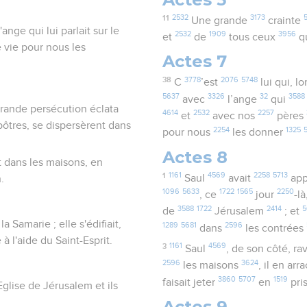
11
2532
3173
Une grande
crainte
'ange qui lui parlait sur le
2532
1909
3956
et
de
tous ceux
qu
e vie pour nous les
Actes 7
38
3778
2076
5748
C
’est
lui qui, lo
5637
3326
32
3588
avec
l’ange
qui
grande persécution éclata
4614
2532
2257
et
avec nos
pères
pôtres, se dispersèrent dans
2254
1325
pour nous
les donner
Actes 8
ait dans les maisons, en
1
1161
4569
2258
5713
Saul
avait
app
.
1096
5633
1722
1565
2250
, ce
jour
-l
3588
1722
2414
5
de
Jérusalem
; et
a Samarie ; elle s'édifiait,
1289
5681
2596
dans
les contrées
à l'aide du Saint-Esprit.
3
1161
4569
Saul
, de son côté, ra
2596
3624
les maisons
, il en arr
3860
5707
1519
faisait jeter
en
pri
glise de Jérusalem et ils
Actes 9