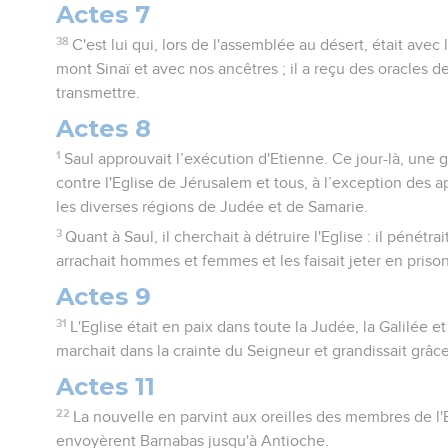
Actes 7
38
C'est lui qui, lors de l'assemblée au désert, était avec l
mont Sinaï et avec nos ancêtres ; il a reçu des oracles d
transmettre.
Actes 8
1
Saul approuvait l’exécution d'Etienne. Ce jour-là, une 
contre l'Eglise de Jérusalem et tous, à l’exception des a
les diverses régions de Judée et de Samarie.
3
Quant à Saul, il cherchait à détruire l'Eglise : il pénétr
arrachait hommes et femmes et les faisait jeter en prison
Actes 9
31
L'Eglise était en paix dans toute la Judée, la Galilée et l
marchait dans la crainte du Seigneur et grandissait grâce 
Actes 11
22
La nouvelle en parvint aux oreilles des membres de l'E
envoyèrent Barnabas jusqu'à Antioche.