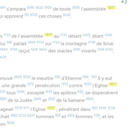
5401
1096
5633
1909
3650
1577
s’empara
de toute
l’assemblée
191
5723
5023
i apprirent
ces choses
.
1722
1577
1722
2048
1096
rs
de l’assemblée
au
désert
, étant
846
2980
5723
1722
3735
lui
parlait
sur
la montagne
de Sinaï
3962
3739
1209
5662
3051
2198
5723
,
reçut
des oracles
vivants
,
5629
.
4909
5723
336
846
1161
rouvé
le meurtre
d’Etienne
.
Il y eut
3173
1375
1909
1577
à, une grande
persécution
contre
l’Eglise
037
3956
4133
652
tous
, excepté
les apôtres
, se dispersèrent
5561
2449
2532
4540
de la Judée
et
de la Samarie
.
3075
5711
1577
1531
5740
5734
vageait
l’Eglise
; pénétrant dans
4951
5723
5037
435
2532
1135
achait
hommes
et
femmes
, et les
5438
son
.