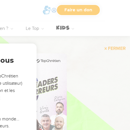
Faire un don
ien ?
Le Top
FERMER
nous
opChrétien
utilisateur)
n et les
:
 du monde…
eurs.