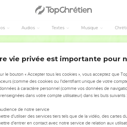
abandonnés ; abattus, mais non anéantis.
 avec nous dans notre corps l’agonie du [Seigneur] Jésus afin qu
otre corps.
vons, nous sommes sans cesse livrés à la mort à cause de Jésus af
éos
Audios
Textes
Musique
Chrét
dans notre corps mortel.
Segond 21
œuvre en nous, et la vie en vous.
e même esprit de foi que celui exprimé dans cette parole de l'Ecri
re vie privée est importante pour 
s aussi nous croyons, et c'est pour cela que nous parlons.
que celui qui a ressuscité le Seigneur Jésus nous ressuscitera a
 dans sa présence.
sur le bouton « Accepter tous les cookies », vous acceptez que T
traceurs (comme des cookies ou l'identifiant unique de votre compte 
 à cause de vous afin que la grâce, en se multipliant, fasse abond
s données à caractère personnel (comme vos données de navigatio
 à la gloire de Dieu.
 renseignées dans votre compte utilisateur) dans les buts suivants 
audience de notre service
e perdons pas courage. Et même si notre être extérieur se détruit
ttre d'utiliser des services tiers tels que de la vidéo, des cartes
 jour.
ttre d'entrer en contact avec notre service de relation aux utilisat