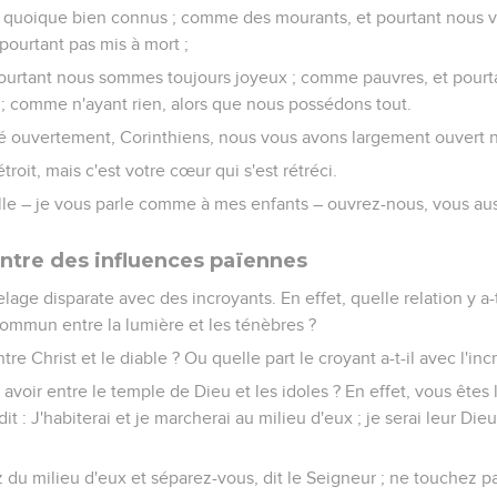
quoique bien connus ; comme des mourants, et pourtant nous 
urtant pas mis à mort ;
pourtant nous sommes toujours joyeux ; comme pauvres, et pourt
; comme n'ayant rien, alors que nous possédons tout.
é ouvertement, Corinthiens, nous vous avons largement ouvert 
étroit, mais c'est votre cœur qui s'est rétréci.
le – je vous parle comme à mes enfants – ouvrez-nous, vous aus
ntre des influences païennes
age disparate avec des incroyants. En effet, quelle relation y a-t-i
 commun entre la lumière et les ténèbres ?
ntre Christ et le diable ? Ou quelle part le croyant a-t-il avec l'inc
y avoir entre le temple de Dieu et les idoles ? En effet, vous ête
it : J'habiterai et je marcherai au milieu d'eux ; je serai leur Die
z du milieu d'eux et séparez-vous, dit le Seigneur ; ne touchez pa