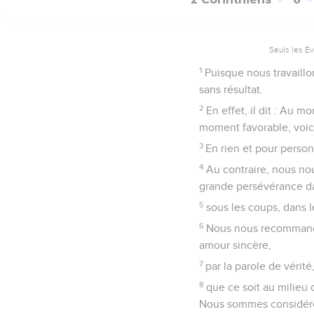
Seuls les É
1
Puisque nous travaill
sans résultat.
2
En effet, il dit : Au m
moment favorable, voici
3
En rien et pour person
4
Au contraire, nous n
grande persévérance dan
5
sous les coups, dans l
6
Nous nous recommandons
amour sincère,
7
par la parole de vérité
8
que ce soit au milieu
Nous sommes considérés