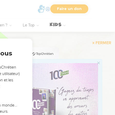
Faire un don
e la vie de Jésus soit
in que la vie de Jésus
ien ?
Le Top
ture : J'ai cru, c'est
nous
ussi par Jésus et nous
opChrétien
utilisateur)
er la reconnaissance
n et les
:
, notre être intérieur
 du monde…
eurs.