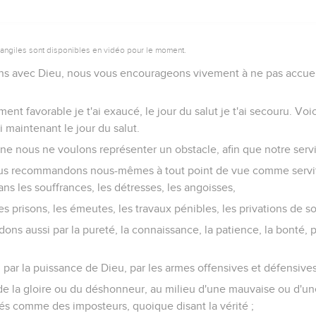
vangiles sont disponibles en vidéo pour le moment.
ons avec Dieu, nous vous encourageons vivement à ne pas accueil
oment favorable je t'ai exaucé, le jour du salut je t'ai secouru. Vo
 maintenant le jour du salut.
ne nous ne voulons représenter un obstacle, afin que notre servi
ous recommandons nous-mêmes à tout point de vue comme servit
s les souffrances, les détresses, les angoisses,
es prisons, les émeutes, les travaux pénibles, les privations de s
 aussi par la pureté, la connaissance, la patience, la bonté, par
, par la puissance de Dieu, par les armes offensives et défensives
 de la gloire ou du déshonneur, au milieu d'une mauvaise ou d'u
 comme des imposteurs, quoique disant la vérité ;