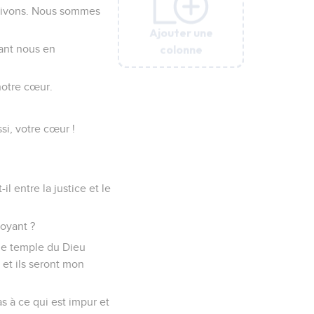
vivons. Nous sommes
Ajouter une
Ajouter une
Ajouter une
Ajouter une
Ajouter une
Ajouter une
Ajouter une
colonne
colonne
colonne
colonne
colonne
colonne
colonne
ant nous en
notre cœur.
si, votre cœur !
l entre la justice et le
royant ?
s le temple du Dieu
u et ils seront mon
s à ce qui est impur et