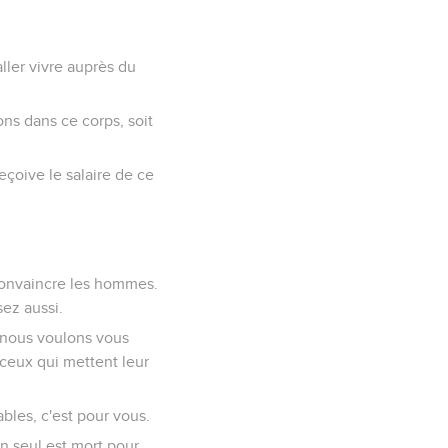
ller vivre auprès du
ons dans ce corps, soit
eçoive le salaire de ce
convaincre les hommes.
ez aussi.
nous voulons vous
 ceux qui mettent leur
ables, c'est pour vous.
n seul est mort pour