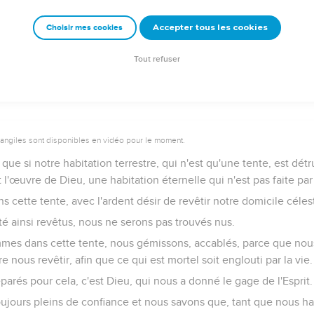
 difficultés du moment présent produisent pour nous, au-delà de
Accepter tous les cookies
Choisir mes cookies
on pas à ce qui est visible, mais à ce qui est invisible, car les ré
bles sont éternelles.
Tout refuser
vangiles sont disponibles en vidéo pour le moment.
que si notre habitation terrestre, qui n'est qu'une tente, est dét
st l'œuvre de Dieu, une habitation éternelle qui n'est pas faite p
 cette tente, avec l'ardent désir de revêtir notre domicile céles
té ainsi revêtus, nous ne serons pas trouvés nus.
mmes dans cette tente, nous gémissons, accablés, parce que no
e nous revêtir, afin que ce qui est mortel soit englouti par la vie.
éparés pour cela, c'est Dieu, qui nous a donné le gage de l'Esprit.
ours pleins de confiance et nous savons que, tant que nous ha