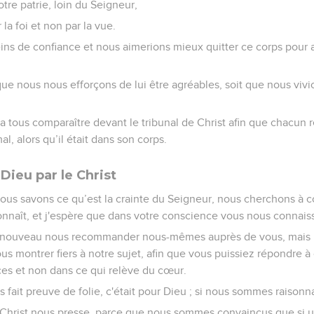
re patrie, loin du Seigneur,
la foi et non par la vue.
ns de confiance et nous aimerions mieux quitter ce corps pour a
que nous nous efforçons de lui être agréables, soit que nous vivi
dra tous comparaître devant le tribunal de Christ afin que chacun r
mal, alors qu’il était dans son corps.
Dieu par le Christ
nous savons ce qu’est la crainte du Seigneur, nous cherchons à 
onnaît, et j'espère que dans votre conscience vous nous connaiss
e nouveau nous recommander nous-mêmes auprès de vous, mais 
us montrer fiers à notre sujet, afin que vous puissiez répondre à
ces et non dans ce qui relève du cœur.
s fait preuve de folie, c'était pour Dieu ; si nous sommes raisonn
 Christ nous presse, parce que nous sommes convaincus que si u