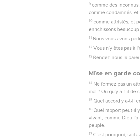
9
comme des inconnus, 
comme condamnés, et po
10
comme attristés, et 
enrichissons beaucoup 
11
Nous vous avons parl
12
Vous n'y êtes pas à l'
13
Rendez-nous la pareil
Mise en garde co
14
Ne formez pas un attel
mal ? Ou qu'y a-t-il de
15
Quel accord y a-t-il e
16
Quel rapport peut-il 
vivant, comme Dieu l'a d
peuple.
17
C'est pourquoi, sorte