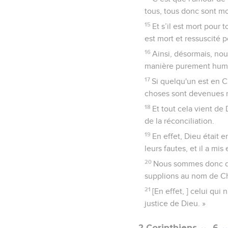
tous, tous donc sont mo
15
Et s’il est mort pour
est mort et ressuscité 
16
Ainsi, désormais, no
manière purement humai
17
Si quelqu'un est en C
choses sont devenues 
18
Et tout cela vient de
de la réconciliation.
19
En effet, Dieu était 
leurs fautes, et il a mis
20
Nous sommes donc de
supplions au nom de Chr
21
[En effet, ] celui qui
justice de Dieu. »
2 Corinthiens
6