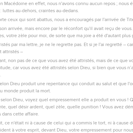
en Macédoine en effet, nous n'avons connu aucun repos ; nous ét
: luttes au-dehors, craintes au-dedans.
rte ceux qui sont abattus, nous a encouragés par l'arrivée de Tit
on arrivée, mais encore par le réconfort qu'il avait reçu de vous.
es, votre zèle pour moi, de sorte que ma joie a été d'autant plus
stés par ma lettre, je ne le regrette pas. Et si je l'ai regretté – ca
attristés –
nt, non pas de ce que vous avez été attristés, mais de ce que vo
tude, car vous avez été attristés selon Dieu, si bien que vous n
.
e selon Dieu produit une repentance qui conduit au salut et que l'o
 du monde produit la mort.
 selon Dieu, voyez quel empressement elle a produit en vous ! Q
inte, quel désir ardent, quel zèle, quelle punition ! Vous avez dé
 dans cette affaire.
t, ce n'était ni à cause de celui qui a commis le tort, ni à cause de
évident à votre esprit, devant Dieu, votre empressement pour nous