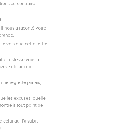
ions au contraire
e,
 Il nous a raconté votre
 grande.
r je vois que cette lettre
tre tristesse vous a
’avez subi aucun
n ne regrette jamais,
uelles excuses, quelle
montré à tout point de
 celui qui l'a subi ;
.