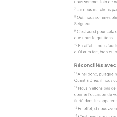
nous sommes loin de not
7
car nous marchons par 
8
Oui, nous sommes plei
Seigneur.
9
C'est aussi pour cela 
que nous le quittions.
10
En effet, il nous fau
qu’il aura fait, bien ou 
Réconciliés avec 
11
Ainsi donc, puisque 
Quant à Dieu, il nous c
12
Nous n’allons pas d
donner l'occasion de vo
fierté dans les apparen
13
En effet, si nous avon
14
C’est que l'amour de