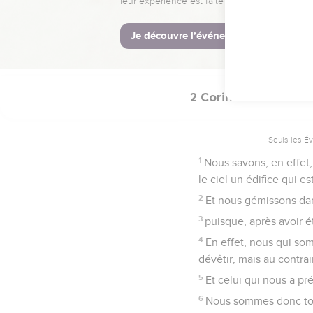
En effet, nos légères
éternel de gloire.
18
Ainsi nous regardons n
passagères et les invisi
2 Corinthiens
5
Seuls les É
1
Nous savons, en effet, 
le ciel un édifice qui e
2
Et nous gémissons dans
3
puisque, après avoir é
4
En effet, nous qui so
dévêtir, mais au contrair
5
Et celui qui nous a pr
6
Nous sommes donc touj