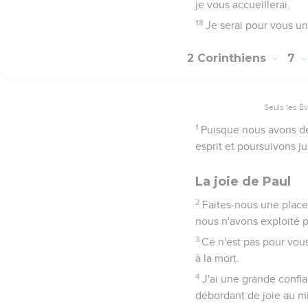
je vous accueillerai.
18
Je serai pour vous un 
2 Corinthiens
7
Seuls les É
1
Puisque nous avons de 
esprit et poursuivons ju
La joie de Paul
2
Faites-nous une place
nous n'avons exploité 
3
Ce n'est pas pour vous
à la mort.
4
J'ai une grande confia
débordant de joie au mil