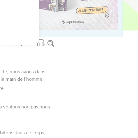
 toute mesure, un poids
alités visibles sont
ruite, nous avons dans
ar la main de l'homme.
te,
us voulons non pas nous
bitons dans ce corps,