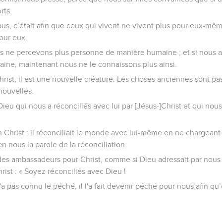
rts.
 tous, c’était afin que ceux qui vivent ne vivent plus pour eux-mê
pour eux.
us ne percevons plus personne de manière humaine ; et si nous 
ne, maintenant nous ne le connaissons plus ainsi.
hrist, il est une nouvelle créature. Les choses anciennes sont pas
nouvelles.
 Dieu qui nous a réconciliés avec lui par [Jésus-]Christ et qui nou
en Christ : il réconciliait le monde avec lui-même en ne chargea
 en nous la parole de la réconciliation.
s ambassadeurs pour Christ, comme si Dieu adressait par nous
ist : « Soyez réconciliés avec Dieu !
 n'a pas connu le péché, il l'a fait devenir péché pour nous afin q