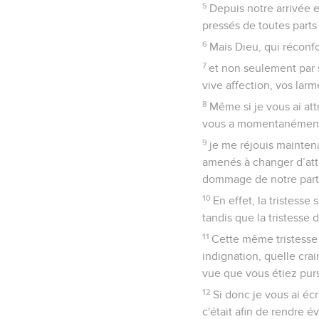
5
Depuis notre arrivée 
pressés de toutes parts 
6
Mais Dieu, qui réconfo
7
et non seulement par s
vive affection, vos larm
8
Même si je vous ai attri
vous a momentanément 
9
je me réjouis maintena
amenés à changer d’atti
dommage de notre part
10
En effet, la tristess
tandis que la tristesse
11
Cette même tristesse
indignation, quelle cra
vue que vous étiez purs
12
Si donc je vous ai écri
c'était afin de rendre 