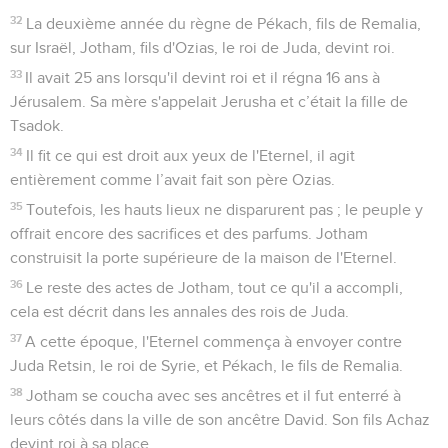
côtés dans la ville de David. Son fils Ezéchias devint roi à sa
place.
2 Rois
17
Seuls les Évangiles sont disponibles en vidéo pour le moment.
Osée, roi d'Israël; prise de Samarie
1
La douzième année du règne d'Achaz sur Juda, Osée, le fils
d'Ela, devint roi d'Israël à Samarie. Il régna 9 ans.
2
Il fit ce qui est mal aux yeux de l'Eternel, mais pas autant
que les rois d'Israël qui l'avaient précédé.
3
Salmanasar, le roi d'Assyrie, monta contre Osée, qui lui fut
asservi et lui paya un tribut.
4
Cependant, le roi d'Assyrie découvrit qu’Osée avait
conspiré contre lui en envoyant des messagers à So, le roi