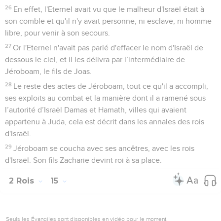
22
Menahem se coucha avec ses ancêtres. Son fils Pekachia
devint roi à sa place.
Pecahia, roi d'Israël
23
La cinquantième année du règne d'Azaria sur Juda,
Pekachia, le fils de Menahem, devint roi d'Israël à Samarie. Il
régna 2 ans.
24
Il fit ce qui est mal aux yeux de l'Eternel ; il ne se détourna
pas des péchés de Jéroboam, fils de Nebath, qui avait fait
pécher Israël.
25
Son officier Pékach, fils de Remalia, conspira contre lui. Il
le frappa à Samarie, dans une partie fortifiée du palais royal,
avec l'aide d'Argob et d’Arié. Il avait avec lui 50 Galaadites. Il
fit ainsi mourir Pekachia et il devint roi à sa place.
26
Le reste des actes de Pekachia, tout ce qu'il a accompli,
cela est décrit dans les annales des rois d'Israël.