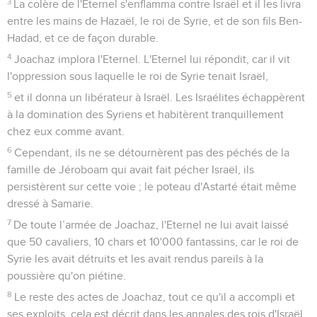
3
Il fit ce qui est droit aux yeux de l'Eternel, mais pas autant
que son ancêtre David ; il agit entièrement comme son père
Joas.
4
Toutefois, les hauts lieux ne disparurent pas ; le peuple y
offrait encore des sacrifices et des parfums.
5
Lorsque la royauté fut bien solide entre ses mains, il
exécuta ceux de ses serviteurs qui avaient tué le roi, son
père.
6
Cependant, il ne fit pas mourir les fils des meurtriers,
conformément à ce qui est écrit dans le livre de la loi de
Moïse, où l'Eternel donne ce commandement : « *On ne fera
pas mourir les pères à la place des enfants, ni les enfants à la
place des pères. On fera mourir chacun pour son péché. »
7
Il battit 10'000 Edomites dans la vallée du sel, et durant
cette guerre il prit Séla ; il l'appela Joktheel, nom qu'elle a
conservé jusqu'à aujourd'hui.
8
Alors Amatsia envoya des messagers à Joas, fils de
Joachaz et petit-fils de Jéhu, le roi d'Israël, pour lui dire :