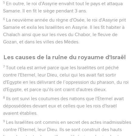
prêtres que vous avez exilés de là-bas. Qu'il aille s'y installer
et qu'il leur enseigne la manière d'adorer le dieu du pays. »
28
Un des prêtres qui avaient été exilés de Samarie vint
s'installer à Béthel et leur enseigna comment ils devaient
craindre l'Eternel.
29
Cependant, ces nations fabriquèrent chacune leurs dieux
dans les villes qu'elles habitaient, et elles les placèrent dans
les centres de hauts lieux construits par les Samaritains.
30
Les gens de Babylone firent Succoth-Benoth, ceux de
Cuth firent Nergal, ceux de Hamath firent Ashima,
31
ceux d'Avva firent Nibchaz et Tharthak. Ceux de
Sepharvaïm brûlaient leurs enfants par le feu en l'honneur
d'Adrammélec et d'Anammélec, les dieux de Sepharvaïm.
32
Ils craignaient aussi l'Eternel et ils se firent des prêtres de
hauts lieux, pris parmi eux, qui offraient pour eux des
sacrifices dans les centres de hauts lieux.
33
Ainsi, ils craignaient l'Eternel tout en servant leurs dieux
d'après la coutume des nations d'où on les avait exilés.