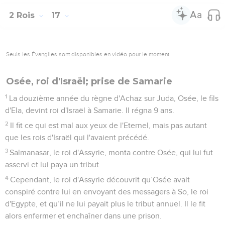
prophètes. C’est ainsi qu’Israël a été exilé loin de son pays,
en Assyrie, où il est resté jusqu'à aujourd'hui.
L'origine des Samaritains
24
Le roi d'Assyrie fit venir des gens de Babylone, de Cutha,
d'Avva, de Hamath et de Sepharvaïm, et il les installa dans
les villes de la Samarie à la place des Israélites. Ils prirent
donc possession de la Samarie et habitèrent dans ses villes.
25
Au début de leur installation, ils ne craignaient pas
l'Eternel, et l'Eternel envoya contre eux des lions qui tuèrent
plusieurs d’entre eux.
26
On dit au roi d'Assyrie : « Les nations que tu as exilées et
installées dans les villes de la Samarie ne connaissent pas la
manière d'adorer le dieu du pays, et il a envoyé contre elles
des lions qui les font mourir parce qu’elles ne connaissent
pas la manière d’adorer le dieu du pays. »
27
Le roi d'Assyrie donna cet ordre : « Envoyez-y l'un des