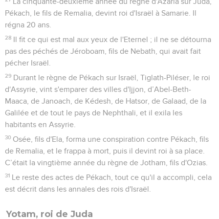
végétale du soir, l'holocauste et l’offrande végétale du roi,
les holocaustes et les offrandes végétales de tout le peuple
du pays, verses-y leurs offrandes liquides et asperge-le avec
tout le sang des holocaustes et tout le sang des sacrifices. En
ce qui concerne l'autel de bronze, je m'en occuperai. »
16
Le prêtre Urie se conforma à tout ce que le roi Achaz avait
ordonné.
17
Le roi Achaz brisa les panneaux des bases et enleva les
bassins qui se trouvaient dessus. Il descendit la cuve de
dessus les bœufs en bronze qui la portaient et il la posa sur
un pavé de pierres.
18
A cause du roi d'Assyrie, il modifia, dans la maison de
l'Eternel, le portique du sabbat qu'on y avait construit et
l'entrée extérieure du roi.
19
Le reste des actes d'Achaz, tout ce qu'il a accompli, cela
est décrit dans les annales des rois de Juda.
20
Achaz se coucha avec ses ancêtres et il fut enterré à leurs