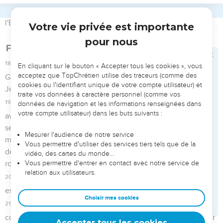
5 ou 6 fois ; alors tu aurais battu les Syriens jusqu'à leur
extermination. Désormais, tu ne les battras que 3 fois. »
20
Elisée mourut et on l'enterra. L'année suivante, des
troupes de Moabites pénétrèrent dans le pays.
21
On était en train d’enterrer un homme quand on aperçut
une de ces troupes, et on jeta l'homme dans le tombeau
d'Elisée. En touchant les ossements d'Elisée, l’homme reprit
vie et se leva sur ses pieds.
La victoire sur les Syriens
22
Hazaël, le roi de Syrie, avait opprimé Israël pendant toute
la vie de Joachaz.
23
Mais l'Eternel leur fit grâce et eut compassion d'eux, il se
tourna vers eux à cause de son alliance avec Abraham, Isaac
et Jacob. Jusqu’à présent, il n’a pas voulu les détruire et il ne
les a pas rejetés loin de lui.
24
Hazaël, le roi de Syrie, mourut et son fils Ben-Hadad