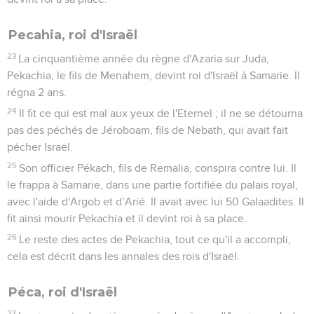
10
Le roi Achaz se rendit à Damas pour rencontrer Tiglath-
Piléser, le roi d'Assyrie. Quand il vit l'autel qui était à Damas,
il envoya au prêtre Urie le dessin et le plan précis de cet
autel.
11
Le prêtre Urie construisit un autel entièrement conforme
aux indications envoyées de Damas par le roi Achaz, et il le
fit avant que le roi Achaz ne soit de retour de Damas.
12
A son arrivée de Damas, le roi vit l'autel, s'en approcha et y
monta.
13
Il y fit brûler son holocauste et son offrande végétale, y
versa son offrande liquide et l’aspergea avec le sang de ses
sacrifices de communion.
14
Il éloigna de l'entrée du temple l'autel de bronze qui était
devant l'Eternel, afin qu'il ne soit pas entre le nouvel autel et
la maison de l'Eternel, et il le plaça à côté du nouvel autel,
du côté nord.
15
Puis le roi Achaz donna cet ordre au prêtre Urie : « Fais
brûler sur le grand autel l'holocauste du matin et l'offrande