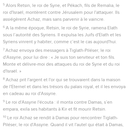
contre l'Eternel, leur Dieu. Ils se sont construit des hauts
lieux dans toutes leurs villes, qu’il s’agisse de simples tours
de garde ou de villes fortifiées.
10
Ils se sont dressé des statues et des poteaux sacrés sur
toute colline élevée et sous tout arbre vert.
11
Là, sur tous les hauts lieux, ils ont brûlé des parfums,
comme les nations que l'Eternel avait exilées devant eux, et
ils ont eu des activités mauvaises, par lesquelles ils ont irrité
l'Eternel.
12
Ils ont servi les idoles alors que l'Eternel leur avait dit :
« Vous ne ferez pas cela. »
13
L'Eternel avait averti Israël et Juda par l’intermédiaire de
tous ses prophètes, de tous les voyants. Il leur avait dit :
« Renoncez à votre mauvaise conduite et respectez mes
commandements et mes prescriptions, en suivant
entièrement la loi que j'ai donnée à vos ancêtres et que je
vous ai envoyée par l’intermédiaire de mes serviteurs les