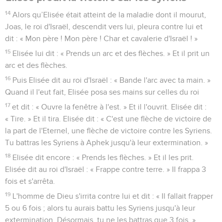
l'angle.
14
Il prit tout l'or et l'argent ainsi que tous les objets qui se
trouvaient dans la maison de l'Eternel et dans les trésors du
palais royal ; il prit aussi des otages, puis il retourna à
Samarie.
15
Le reste des actes de Joas, ce qu'il a accompli, ses
exploits et la guerre qu'il a menée contre Amatsia, le roi de
Juda, cela est décrit dans les annales des rois d'Israël.
16
Joas se coucha avec ses ancêtres et il fut enterré à
Samarie avec les rois d'Israël. Son fils Jéroboam devint roi à
sa place.
17
Amatsia, fils de Joas, roi de Juda, vécut 15 ans après la
mort de Joas, le fils de Joachaz et le roi d'Israël.
18
Le reste des actes d'Amatsia, cela est décrit dans les
annales des rois de Juda.
19
On forma une conspiration contre lui à Jérusalem et il
s'enfuit à Lakis, mais on le poursuivit là-bas et on l’y fit