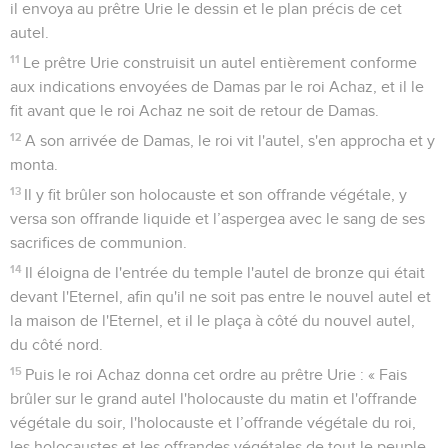
prophètes. »
14
Mais ils n’ont pas écouté, ils se sont montrés réfractaires
comme leurs ancêtres, qui n'avaient pas cru en l'Eternel, leur
Dieu.
15
Ils ont rejeté ses prescriptions, l'alliance qu'il avait conclue
avec leurs ancêtres et les avertissements qu'il leur avait
adressés. Ils ont suivi des idoles sans consistance au point
de perdre eux-mêmes toute consistance, ils ont suivi les
nations qui les entouraient et que l'Eternel leur avait
défendu d'imiter.
16
Ils ont abandonné tous les commandements de l'Eternel,
leur Dieu. Ils se sont fait deux veaux en métal fondu, ils ont
fabriqué des poteaux d'Astarté, ils se sont prosternés devant
tous les corps célestes et ils ont servi Baal.
17
Ils ont fait passer leurs fils et leurs filles par le feu, ils ont
pratiqué la divination et la magie, ils se sont eux-mêmes
vendus pour faire ce qui est mal aux yeux de l'Eternel, au
point d’exciter sa colère.