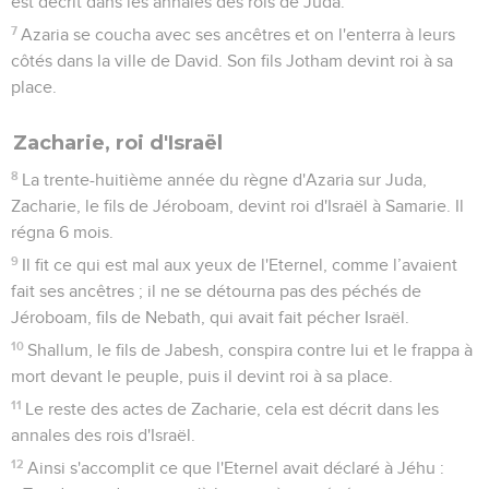
Yotam, roi de Juda
32
La deuxième année du règne de Pékach, fils de Remalia,
sur Israël, Jotham, fils d'Ozias, le roi de Juda, devint roi.
33
Il avait 25 ans lorsqu'il devint roi et il régna 16 ans à
Jérusalem. Sa mère s'appelait Jerusha et c’était la fille de
Tsadok.
34
Il fit ce qui est droit aux yeux de l'Eternel, il agit
entièrement comme l’avait fait son père Ozias.
35
Toutefois, les hauts lieux ne disparurent pas ; le peuple y
offrait encore des sacrifices et des parfums. Jotham
construisit la porte supérieure de la maison de l'Eternel.
36
Le reste des actes de Jotham, tout ce qu'il a accompli,
cela est décrit dans les annales des rois de Juda.
37
A cette époque, l'Eternel commença à envoyer contre
Juda Retsin, le roi de Syrie, et Pékach, le fils de Remalia.
38
Jotham se coucha avec ses ancêtres et il fut enterré à