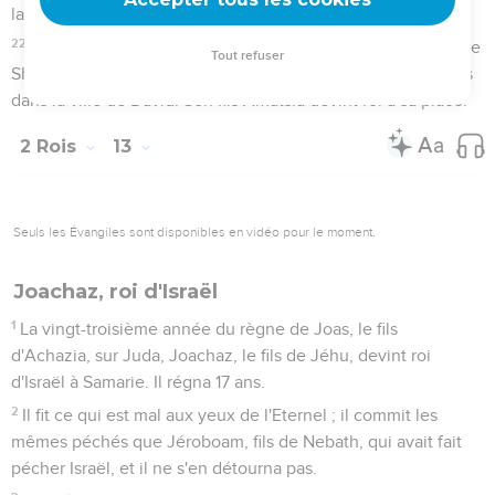
devint roi à sa place.
25
Joas, le fils de Joachaz, reprit à Ben-Hadad, le fils de
Hazaël, les villes enlevées par Hazaël à son père Joachaz,
pendant la guerre. Joas le battit 3 fois et récupéra les villes
d'Israël.
2 Rois
14
Seuls les Évangiles sont disponibles en vidéo pour le moment.
Amassia, roi de Juda
1
La deuxième année du règne de Joas, le fils de Joachaz,
sur Israël, Amatsia, fils de Joas, le roi de Juda, devint roi.
2
Il avait 25 ans lorsqu'il devint roi et il régna 29 ans à
Jérusalem. Sa mère s'appelait Joaddan et elle était de
Jérusalem.