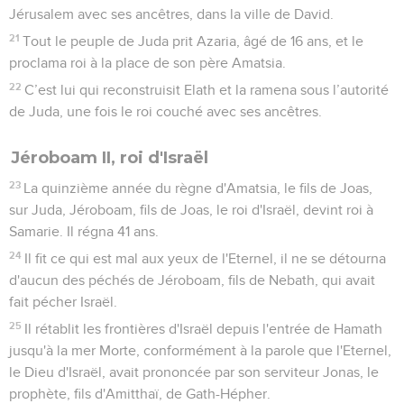
Menahem, roi d'Israël
17
La trente-neuvième année du règne d'Azaria sur Juda,
Menahem, le fils de Gadi, devint roi d'Israël. Il régna 10 ans à
Samarie.
18
Il fit ce qui est mal aux yeux de l'Eternel ; de toute sa vie, il
ne se détourna pas des péchés de Jéroboam, fils de Nebath,
qui avait fait pécher Israël.
19
Pul, le roi d'Assyrie, vint attaquer le pays, et Menahem lui
donna 30 tonnes d'argent pour qu'il contribue à affermir la
royauté entre ses mains.
20
Menahem préleva cet argent sur tous les Israélites riches
afin de le donner au roi d'Assyrie, à raison de 50 pièces
d'argent chacun. Le roi d'Assyrie repartit alors sans prendre
position dans le pays.
21
Le reste des actes de Menahem, tout ce qu'il a accompli,
cela est décrit dans les annales des rois d'Israël.