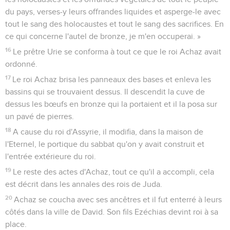
18
Aussi, l'Eternel s'est fortement irrité contre les Israélites et
il les a éloignés de lui. Il n'est resté que la seule tribu de
Juda.
19
Les Judéens eux-mêmes n’ont pas gardé les
commandements de l'Eternel, leur Dieu, et ils ont suivi les
coutumes établies par Israël.
20
L'Eternel a rejeté le peuple d'Israël dans son entier. Il les a
humiliés, il les a livrés entre les mains des pillards et il a fini
par les chasser loin de lui.
21
En effet, les Israélites s'étaient détachés de la famille de
David et avaient proclamé roi Jéroboam, fils de Nebath, qui
les avait détournés de l'Eternel et avait fait commettre à
Israël un grand péché.
22
Les Israélites s'étaient livrés à tous les péchés que
Jéroboam avait commis, ils ne s'en étaient pas détournés,
23
jusqu'à ce que l'Eternel chasse Israël loin de lui, comme il
l'avait annoncé par l’intermédiaire de tous ses serviteurs les