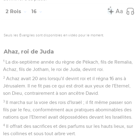
d'Egypte, et qu’il ne lui payait plus le tribut annuel. Il le fit
alors enfermer et enchaîner dans une prison.
5
En outre, le roi d'Assyrie envahit tout le pays et attaqua
Samarie. Il en fit le siège pendant 3 ans.
6
La neuvième année du règne d'Osée, le roi d'Assyrie prit
Samarie et exila les Israélites en Assyrie. Il les fit habiter à
Chalach ainsi que sur les rives du Chabor, le fleuve de
Gozan, et dans les villes des Mèdes.
Les causes de la ruine du royaume d'Israël
7
Tout cela est arrivé parce que les Israélites ont péché
contre l'Eternel, leur Dieu, celui qui les avait fait sortir
d'Egypte en les délivrant de l’oppression du pharaon, du roi
d'Egypte, et parce qu'ils ont craint d'autres dieux.
8
Ils ont suivi les coutumes des nations que l'Eternel avait
dépossédées devant eux et celles que les rois d'Israël
avaient établies.
9
Les Israélites ont commis en secret des actes inadmissibles