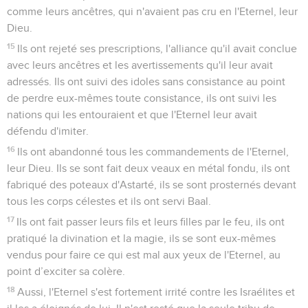
vous ne craindrez pas d'autres dieux.
39
Mais c'est l'Eternel, votre Dieu, que vous craindrez, et lui,
il vous délivrera de tous vos ennemis. »
40
Ils n'ont pas écouté, ils ont suivi leurs premières
coutumes.
41
Ces nations craignaient l'Eternel tout en servant leurs
idoles, et leurs enfants et petits-enfants agissent jusqu'à
aujourd'hui exactement comme leurs ancêtres.
2 Rois
18
Seuls les Évangiles sont disponibles en vidéo pour le moment.
Ézékias, roi de Juda
1
La troisième année du règne d'Osée, fils d'Ela, sur Israël,
Ezéchias, fils d'Achaz, le roi de Juda, devint roi.
Contenus
Versions
Commentaires
Strong
Dictionnaire