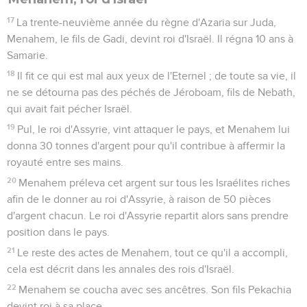
4
Il offrait des sacrifices et des parfums sur les hauts lieux, sur
les collines et sous tout arbre vert.
5
Alors Retsin, le roi de Syrie, et Pékach, fils de Remalia, le
roi d'Israël, montèrent contre Jérusalem pour l'attaquer. Ils
assiégèrent Achaz, mais sans parvenir à le vaincre.
6
A la même époque, Retsin, le roi de Syrie, ramena Elath
sous l’autorité des Syriens. Il expulsa les Juifs d'Elath et les
Syriens vinrent y habiter, comme c’est le cas aujourd'hui.
7
Achaz envoya des messagers à Tiglath-Piléser, le roi
d'Assyrie, pour lui dire : « Je suis ton serviteur et ton fils.
Monte et délivre-moi des attaques du roi de Syrie et du roi
d'Israël. »
8
Achaz prit l'argent et l'or qui se trouvaient dans la maison
de l'Eternel et dans les trésors du palais royal, et il les envoya
en cadeau au roi d'Assyrie.
9
Le roi d'Assyrie l'écouta : il monta contre Damas, s’en
empara, exila ses habitants à Kir et fit mourir Retsin.