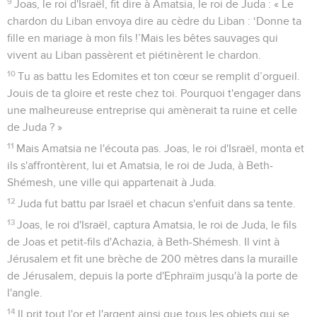
6
Le reste des actes d'Azaria, tout ce qu'il a accompli, cela
est décrit dans les annales des rois de Juda.
7
Azaria se coucha avec ses ancêtres et on l'enterra à leurs
côtés dans la ville de David. Son fils Jotham devint roi à sa
place.
Zacharie, roi d'Israël
8
La trente-huitième année du règne d'Azaria sur Juda,
Zacharie, le fils de Jéroboam, devint roi d'Israël à Samarie. Il
régna 6 mois.
9
Il fit ce qui est mal aux yeux de l'Eternel, comme l’avaient
fait ses ancêtres ; il ne se détourna pas des péchés de
Jéroboam, fils de Nebath, qui avait fait pécher Israël.
10
Shallum, le fils de Jabesh, conspira contre lui et le frappa à
mort devant le peuple, puis il devint roi à sa place.
11
Le reste des actes de Zacharie, cela est décrit dans les
annales des rois d'Israël.