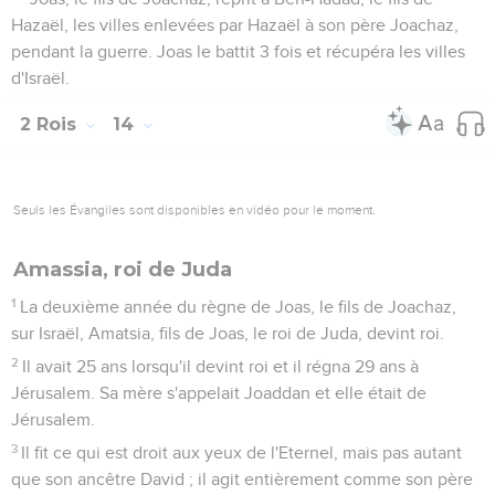
le Dieu d'Israël, avait prononcée par son serviteur Jonas, le
prophète, fils d'Amitthaï, de Gath-Hépher.
26
En effet, l'Eternel avait vu que le malheur d'Israël était à
son comble et qu'il n'y avait personne, ni esclave, ni homme
libre, pour venir à son secours.
27
Or l'Eternel n'avait pas parlé d'effacer le nom d'Israël de
dessous le ciel, et il les délivra par l’intermédiaire de
Jéroboam, le fils de Joas.
28
Le reste des actes de Jéroboam, tout ce qu'il a accompli,
ses exploits au combat et la manière dont il a ramené sous
l’autorité d’Israël Damas et Hamath, villes qui avaient
appartenu à Juda, cela est décrit dans les annales des rois
d'Israël.
29
Jéroboam se coucha avec ses ancêtres, avec les rois
d'Israël. Son fils Zacharie devint roi à sa place.
2 Rois
15