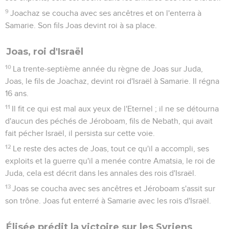
« Viens, affrontons-nous ! »
9
Joas, le roi d'Israël, fit dire à Amatsia, le roi de Juda : « Le
chardon du Liban envoya dire au cèdre du Liban : ‘Donne ta
fille en mariage à mon fils !’Mais les bêtes sauvages qui
vivent au Liban passèrent et piétinèrent le chardon.
10
Tu as battu les Edomites et ton cœur se remplit d’orgueil.
Jouis de ta gloire et reste chez toi. Pourquoi t'engager dans
une malheureuse entreprise qui amènerait ta ruine et celle
de Juda ? »
11
Mais Amatsia ne l'écouta pas. Joas, le roi d'Israël, monta et
ils s'affrontèrent, lui et Amatsia, le roi de Juda, à Beth-
Shémesh, une ville qui appartenait à Juda.
12
Juda fut battu par Israël et chacun s'enfuit dans sa tente.
13
Joas, le roi d'Israël, captura Amatsia, le roi de Juda, le fils
de Joas et petit-fils d'Achazia, à Beth-Shémesh. Il vint à
Jérusalem et fit une brèche de 200 mètres dans la muraille
de Jérusalem, depuis la porte d'Ephraïm jusqu'à la porte de