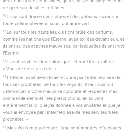
34
Aujourd'hui encore, ils suivent leurs premières coutumes :
ils ne craignent pas l'Eternel et ils ne se conforment ni à
leurs propres prescriptions et règles, ni à la loi et aux
commandements donnés par l'Eternel aux descendants de
Jacob, celui qu'il a appelé Israël.
35
L'Eternel avait fait alliance avec eux, il leur avait donné cet
ordre : « Vous ne craindrez pas d'autres dieux, vous ne les
adorerez pas, vous ne les servirez pas et vous ne leur offrirez
pas de sacrifices.
36
Mais l'Eternel qui vous a fait sortir d'Egypte avec une
grande puissance et avec force, c'est lui que vous craindrez,
c'est lui que vous adorerez, c'est à lui que vous offrirez des
sacrifices.
37
Vous respecterez et mettrez toujours en pratique les
prescriptions, les règles, la loi et les commandements qu'il a
écrits pour vous, et vous ne craindrez pas d'autres dieux.
38
Vous n'oublierez pas l'alliance que j'ai faite avec vous et