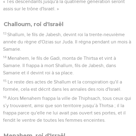
leurs côtés dans la ville de son ancêtre David. Son fils Achaz
devint roi à sa place.
2 Rois
16
Seuls les Évangiles sont disponibles en vidéo pour le moment.
Ahaz, roi de Juda
1
La dix-septième année du règne de Pékach, fils de Remalia,
Achaz, fils de Jotham, le roi de Juda, devint roi.
2
Achaz avait 20 ans lorsqu'il devint roi et il régna 16 ans à
Jérusalem. Il ne fit pas ce qui est droit aux yeux de l'Eternel,
son Dieu, contrairement à son ancêtre David.
3
Il marcha sur la voie des rois d'Israël ; il fit même passer son
fils par le feu, conformément aux pratiques abominables des
nations que l'Eternel avait dépossédées devant les Israélites.