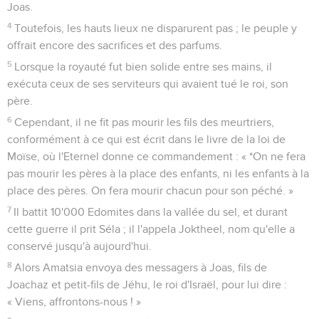
Seuls les Évangiles sont disponibles en vidéo pour le moment.
Azaria, roi de Juda
1
La vingt-septième année du règne de Jéroboam sur Israël,
Azaria, fils d'Amatsia, le roi de Juda, devint roi.
2
Il avait 16 ans lorsqu'il devint roi et il régna 52 ans à
Jérusalem. Sa mère s'appelait Jecolia et elle était de
Jérusalem.
3
Il fit ce qui est droit aux yeux de l'Eternel, entièrement
comme l’avait fait son père Amatsia.
4
Toutefois, les hauts lieux ne disparurent pas ; le peuple y
offrait encore des sacrifices et des parfums.
5
L'Eternel frappa le roi, et il fut lépreux jusqu'au jour de sa
mort. Il habitait dans une maison isolée et c’était Jotham, son
fils, qui était responsable du palais et jugeait le peuple du
pays.