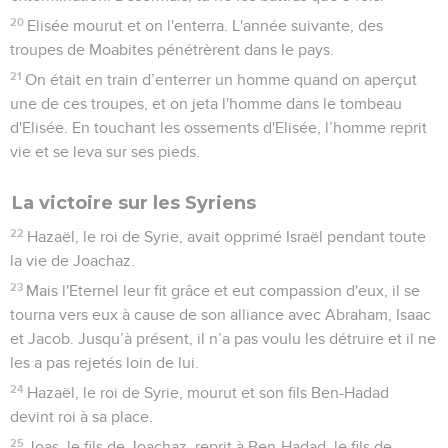
mourir.
20
On transporta son corps sur des chevaux et il fut enterré à
Jérusalem avec ses ancêtres, dans la ville de David.
21
Tout le peuple de Juda prit Azaria, âgé de 16 ans, et le
proclama roi à la place de son père Amatsia.
22
C’est lui qui reconstruisit Elath et la ramena sous l’autorité
de Juda, une fois le roi couché avec ses ancêtres.
Jéroboam II, roi d'Israël
23
La quinzième année du règne d'Amatsia, le fils de Joas,
sur Juda, Jéroboam, fils de Joas, le roi d'Israël, devint roi à
Samarie. Il régna 41 ans.
24
Il fit ce qui est mal aux yeux de l'Eternel, il ne se détourna
d'aucun des péchés de Jéroboam, fils de Nebath, qui avait
fait pécher Israël.
25
Il rétablit les frontières d'Israël depuis l'entrée de Hamath
jusqu'à la mer Morte, conformément à la parole que l'Eternel,