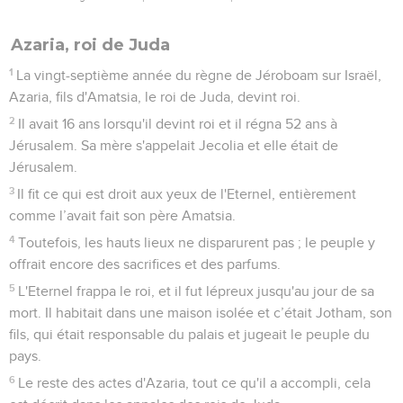
Péca, roi d'Israël
27
La cinquante-deuxième année du règne d'Azaria sur Juda,
Pékach, le fils de Remalia, devint roi d'Israël à Samarie. Il
régna 20 ans.
28
Il fit ce qui est mal aux yeux de l'Eternel ; il ne se détourna
pas des péchés de Jéroboam, fils de Nebath, qui avait fait
pécher Israël.
29
Durant le règne de Pékach sur Israël, Tiglath-Piléser, le roi
d'Assyrie, vint s'emparer des villes d'Ijjon, d’Abel-Beth-
Maaca, de Janoach, de Kédesh, de Hatsor, de Galaad, de la
Galilée et de tout le pays de Nephthali, et il exila les
habitants en Assyrie.
30
Osée, fils d'Ela, forma une conspiration contre Pékach, fils
de Remalia, et le frappa à mort, puis il devint roi à sa place.
C’était la vingtième année du règne de Jotham, fils d'Ozias.
31
Le reste des actes de Pékach, tout ce qu'il a accompli, cela
est décrit dans les annales des rois d'Israël.