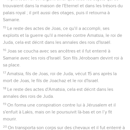
12
Ainsi s'accomplit ce que l'Eternel avait déclaré à Jéhu :
« Tes descendants jusqu'à la quatrième génération seront
assis sur le trône d'Israël. »
Challoum, roi d'Israël
13
Shallum, le fils de Jabesh, devint roi la trente-neuvième
année du règne d'Ozias sur Juda. Il régna pendant un mois à
Samarie.
14
Menahem, le fils de Gadi, monta de Thirtsa et vint à
Samarie. Il frappa à mort Shallum, fils de Jabesh, dans
Samarie et il devint roi à sa place.
15
Le reste des actes de Shallum et la conspiration qu'il a
formée, cela est décrit dans les annales des rois d'Israël.
16
Alors Menahem frappa la ville de Thiphsach, tous ceux qui
s’y trouvaient, ainsi que son territoire jusqu’à Thirtsa ; il la
frappa parce qu'elle ne lui avait pas ouvert ses portes, et il
fendit le ventre de toutes les femmes enceintes.