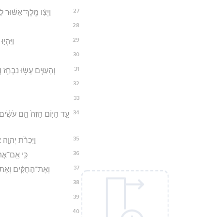
27
וַיְצַ֨ו מֶֽלֶךְ־אַשּׁ֜וּר 
28
29
וַיִּהְי
30
31
וְהָעַוִּ֛ים עָשׂ֥וּ נִבְחַ
32
33
34
עַ֣ד הַיּ֤וֹם הַזֶּה֙ הֵ֣ם עֹשִׂ֔ים
35
וַיִּכְרֹ֨ת יְהוָ֤
36
כִּ֣י אִֽם־אֶת־
37
וְאֶת־הַחֻקִּ֨ים וְאֶת־הַ
38
39
40