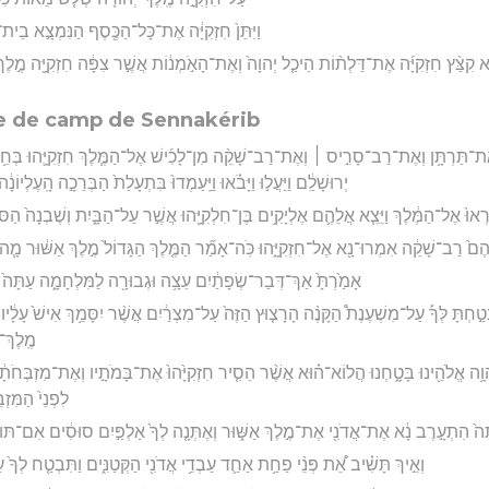
וַיִּתֵּן֙ חִזְקִיָּ֔ה אֶת־כָּל־הַכֶּ֖סֶף הַנִּמְצָ֣א בֵית־
 קִצַּ֨ץ חִזְקִיָּ֜ה אֶת־דַּלְת֨וֹת הֵיכַ֤ל יְהוָה֙ וְאֶת־הָאֹ֣מְנ֔וֹת אֲשֶׁ֣ר צִפָּ֔ה חִזְקִיָּ֖ה מֶ֣לֶךְ יְהו
de de camp de Sennakérib
אֶת־תַּרְתָּ֥ן וְאֶת־רַב־סָרִ֣יס ׀ וְאֶת־רַב־שָׁקֵ֨ה מִן־לָכִ֜ישׁ אֶל־הַמֶּ֧לֶךְ חִזְקִיָּ֛הוּ בְּחֵ֥יל כָּבֵ֖
יְרוּשָׁלִַ֔ם וַיַּעֲל֣וּ וַיָּבֹ֗אוּ וַיַּֽעַמְדוּ֙ בִּתְעָלַת֙ הַבְּרֵכָ֣ה הָֽעֶלְיו
ִקְרְאוּ֙ אֶל־הַמֶּ֔לֶךְ וַיֵּצֵ֧א אֲלֵהֶ֛ם אֶלְיָקִ֥ים בֶּן־חִלְקִיָּ֖הוּ אֲשֶׁ֣ר עַל־הַבָּ֑יִת וְשֶׁבְנָה֙ הַסֹּ
הֶם֙ רַב־שָׁקֵ֔ה אִמְרוּ־נָ֖א אֶל־חִזְקִיָּ֑הוּ כֹּֽה־אָמַ֞ר הַמֶּ֤לֶךְ הַגָּדוֹל֙ מֶ֣לֶךְ אַשּׁ֔וּר מָ֧ה הַב
אָמַ֙רְתָּ֙ אַךְ־דְּבַר־שְׂפָתַ֔יִם עֵצָ֥ה וּגְבוּרָ֖ה לַמִּלְחָמָ֑ה עַתָּה֙ עַל־
טַ֣חְתָּ לְּךָ֡ עַל־מִשְׁעֶנֶת֩ הַקָּנֶ֨ה הָרָצ֤וּץ הַזֶּה֙ עַל־מִצְרַ֔יִם אֲשֶׁ֨ר יִסָּמֵ֥ךְ אִישׁ֙ עָלָ֔יו וּב
מֶֽלֶךְ־
֥ה אֱלֹהֵ֖ינוּ בָּטָ֑חְנוּ הֲלוֹא־ה֗וּא אֲשֶׁ֨ר הֵסִ֤יר חִזְקִיָּ֙הוּ֙ אֶת־בָּמֹתָ֣יו וְאֶת־מִזְבְּחֹתָ֔יו ו
לִפְנֵי֙ הַמִּזְבּ
ָּה֙ הִתְעָ֣רֶב נָ֔א אֶת־אֲדֹנִ֖י אֶת־מֶ֣לֶךְ אַשּׁ֑וּר וְאֶתְּנָ֤ה לְךָ֙ אַלְפַּ֣יִם סוּסִ֔ים אִם־תּוּכ
וְאֵ֣יךְ תָּשִׁ֗יב אֵ֠ת פְּנֵ֨י פַחַ֥ת אַחַ֛ד עַבְדֵ֥י אֲדֹנִ֖י הַקְּטַנִּ֑ים וַתִּבְטַ֤ח לְךָ֙