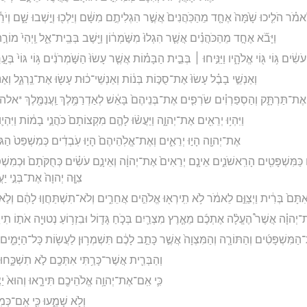
לֵאמֹ֗ר הֹלִ֤יכוּ שָׁ֙מָּה֙ אֶחָ֤ד מֵהַכֹּֽהֲנִים֙ אֲשֶׁ֣ר הִגְלִיתֶ֣ם מִשָּׁ֔ם וְיֵלְכ֖וּ וְיֵ֣שְׁבוּ שָׁ֑ם וְ
וַיָּבֹ֞א אֶחָ֣ד מֵהַכֹּהֲנִ֗ים אֲשֶׁ֤ר הִגְלוּ֙ מִשֹּׁ֣מְר֔וֹן וַיֵּ֖שֶׁב בְּבֵֽית־אֵ֑ל וַֽיְהִי֙ מוֹר
֣וּ עֹשִׂ֔ים גּ֥וֹי גּ֖וֹי אֱלֹהָ֑יו וַיַּנִּ֣יחוּ ׀ בְּבֵ֣ית הַבָּמ֗וֹת אֲשֶׁ֤ר עָשׂוּ֙ הַשֹּׁ֣מְרֹנִ֔ים גּ֥וֹי גּוֹי֙ 
וְאַנְשֵׁ֣י בָבֶ֗ל עָשׂוּ֙ אֶת־סֻכּ֣וֹת בְּנ֔וֹת וְאַנְשֵׁי־כ֔וּת עָשׂ֖וּ אֶת־נֵֽרְגַ֑ל וְא
֖ז וְאֶת־תַּרְתָּ֑ק וְהַסְפַרְוִ֗ים שֹׂרְפִ֤ים אֶת־בְּנֵיהֶם֙ בָּאֵ֔שׁ לְאַדְרַמֶּ֥לֶךְ וַֽעֲנַמֶּ֖לֶךְ 
וַיִּהְי֥וּ יְרֵאִ֖ים אֶת־יְהוָ֑ה וַיַּעֲשׂ֨וּ לָהֶ֤ם מִקְצוֹתָם֙ כֹּהֲנֵ֣י בָמ֔וֹת וַיִּהְ
אֶת־יְהוָ֖ה הָי֣וּ יְרֵאִ֑ים וְאֶת־אֱלֹֽהֵיהֶם֙ הָי֣וּ עֹֽבְדִ֔ים כְּמִשְׁפַּט֙ הַגּ
 כַּמִּשְׁפָּטִ֖ים הָרִֽאשֹׁנִ֑ים אֵינָ֤ם יְרֵאִים֙ אֶת־יְהוָ֔ה וְאֵינָ֣ם עֹשִׂ֗ים כְּחֻקֹּתָם֙ וּכְמִשְׁפָּ
צִוָּ֤ה יְהוָה֙ אֶת־בְּנֵ֣י יַ
ה אִתָּם֙ בְּרִ֔ית וַיְצַוֵּ֣ם לֵאמֹ֔ר לֹ֥א תִֽירְא֖וּ אֱלֹהִ֣ים אֲחֵרִ֑ים וְלֹא־תִשְׁתַּחֲו֣וּ לָהֶ֔ם וְלֹ֣א
יְהוָ֗ה אֲשֶׁר֩ הֶעֱלָ֨ה אֶתְכֶ֜ם מֵאֶ֧רֶץ מִצְרַ֛יִם בְּכֹ֧חַ גָּד֛וֹל וּבִזְר֥וֹעַ נְטוּיָ֖ה אֹת֣וֹ תִירָ֑אוּ ו
מִּשְׁפָּטִ֜ים וְהַתּוֹרָ֤ה וְהַמִּצְוָה֙ אֲשֶׁ֣ר כָּתַ֣ב לָכֶ֔ם תִּשְׁמְר֥וּן לַעֲשׂ֖וֹת כָּל־הַיָּמִ֑ים 
וְהַבְּרִ֛ית אֲשֶׁר־כָּרַ֥תִּי אִתְּכֶ֖ם לֹ֣א תִשְׁכָּ֑חוּ
כִּ֛י אִֽם־אֶת־יְהוָ֥ה אֱלֹהֵיכֶ֖ם תִּירָ֑אוּ וְהוּא֙ יַצּ
וְלֹ֖א שָׁמֵ֑עוּ כִּ֛י אִֽם־כְּ