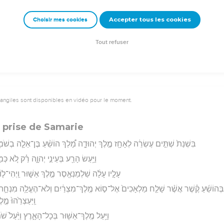
וַיִּשְׁכַּ֤ב אָחָז֙ עִם־אֲבֹתָ֔יו וַיִּקָּבֵ֥ר עִם־אֲבֹתָ֖יו בְּעִ֣יר דָּוִ֑ד וַ
Accepter tous les cookies
Choisir mes cookies
rad Codex - tanach.us --- Grec : © 2010 by the Society of Biblical Literature and Log
Tout refuser
vangiles sont disponibles en vidéo pour le moment.
l; prise de Samarie
בִּשְׁנַת֙ שְׁתֵּ֣ים עֶשְׂרֵ֔ה לְאָחָ֖ז מֶ֣לֶךְ יְהוּדָ֑ה מָ֠לַךְ הוֹשֵׁ֨עַ בֶּן־אֵלָ֧ה בְשֹׁמְר
וַיַּ֥עַשׂ הָרַ֖ע בְּעֵינֵ֣י יְהוָ֑ה רַ֗ק לֹ֚א כְּמַ
עָלָ֣יו עָלָ֔ה שַׁלְמַנְאֶ֖סֶר מֶ֣לֶךְ אַשּׁ֑וּר וַֽיְהִי־ל֤וֹ ה
ר בְּהוֹשֵׁ֜עַ קֶ֗שֶׁר אֲשֶׁ֨ר שָׁלַ֤ח מַלְאָכִים֙ אֶל־ס֣וֹא מֶֽלֶךְ־מִצְרַ֔יִם וְלֹא־הֶעֱלָ֥ה מִנְחָ֛ה לְ
וַֽיַּעַצְרֵ֙הוּ֙ מֶ֣
וַיַּ֥עַל מֶֽלֶךְ־אַשּׁ֖וּר בְּכָל־הָאָ֑רֶץ וַיַּ֙עַל֙ שֹׁמ