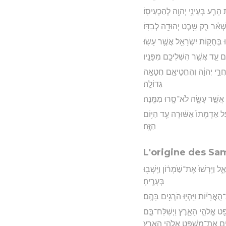
ת הָרַ֛ע בְּעֵינֵ֥י יְהוָ֖ה לְהַכְעִיסֽוֹ׃
ִשְׁאַ֔ר רַ֛ק שֵׁ֥בֶט יְהוּדָ֖ה לְבַדּֽוֹ׃
בְּחֻקּ֥וֹת יִשְׂרָאֵ֖ל אֲשֶׁ֥ר עָשֽׂוּ׃
ִ֑ים עַ֛ד אֲשֶׁ֥ר הִשְׁלִיכָ֖ם מִפָּנָֽיו׃
אַחֲרֵ֣י יְהוָ֔ה וְהֶחֱטֵיאָ֖ם חֲטָאָ֥ה
גְדוֹלָֽה׃
֖ם אֲשֶׁ֣ר עָשָׂ֑ה לֹא־סָ֖רוּ מִמֶּֽנָּה׃
ַ֤ל אַדְמָתוֹ֙ אַשּׁ֔וּרָה עַ֖ד הַיּ֥וֹם
הַזֶּֽה׃
L'origine des Sa
 וַיִּֽרְשׁוּ֙ אֶת־שֹׁ֣מְר֔וֹן וַיֵּֽשְׁב֖וּ
בְּעָרֶֽיהָ׃
אֲרָי֔וֹת וַיִּֽהְי֥וּ הֹרְגִ֖ים בָּהֶֽם׃
פַּ֖ט אֱלֹהֵ֣י הָאָ֑רֶץ וַיְשַׁלַּח־בָּ֣ם
ים אֶת־מִשְׁפַּ֖ט אֱלֹהֵ֥י הָאָֽרֶץ׃