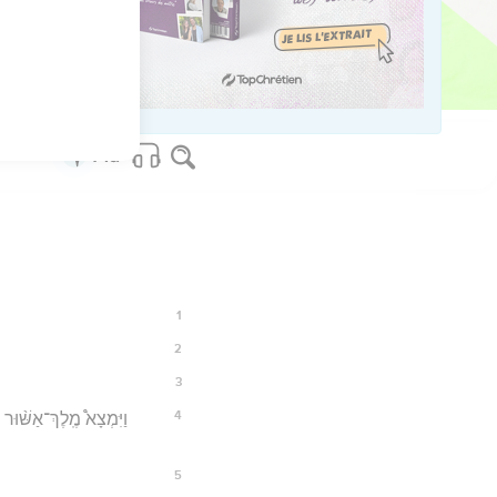
20
os Bible Software - sblgnt.com
1
2
3
4
וַיִּמְצָא֩ מֶֽלֶךְ־אַשּׁ֨וּ
5