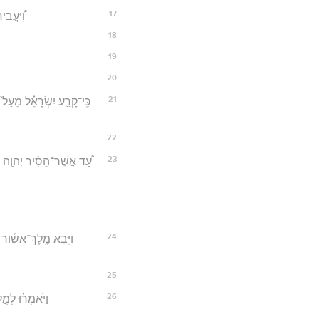
17
וַֽ֠יַּעֲב
18
19
20
21
כִּֽי־קָרַ֣ע יִשְׂרָאֵ֗ל מֵעַל֙
22
23
עַ֠ד אֲשֶׁר־הֵסִ֨יר יְהוָ֤ה אֶת־
24
וַיָּבֵ֣א מֶֽלֶךְ־אַשּׁ֡וּר מ
25
26
וַיֹּאמְר֗וּ לְמֶ֣