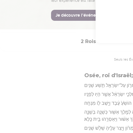
יִּמְלֹ֛ךְ חִזְקִיָּ֥הוּ בְנ֖וֹ תַּחְתָּֽיו׃
Hébreu : © Westminster Lening
2 Rois
17
Seuls les É
Osée, roi d'Israë
֛וֹן עַל־יִשְׂרָאֵ֖ל תֵּ֥שַׁע שָׁנִֽים׃
לְכֵ֣י יִשְׂרָאֵ֔ל אֲשֶׁ֥ר הָי֖וּ לְפָנָֽיו׃
וֹשֵׁ֙עַ֙ עֶ֔בֶד וַיָּ֥שֶׁב ל֖וֹ מִנְחָֽה׃
מֶ֥לֶךְ אַשּׁ֖וּר כְּשָׁנָ֣ה בְשָׁנָ֑ה
לֶךְ אַשּׁ֔וּר וַיַּאַסְרֵ֖הוּ בֵּ֥ית כֶּֽלֶא׃
ְר֔וֹן וַיָּ֥צַר עָלֶ֖יהָ שָׁלֹ֥שׁ שָׁנִֽים׃