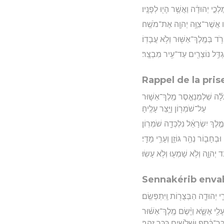
ֵ֣י יְהוּדָ֔ה וַאֲשֶׁ֥ר הָי֖וּ לְפָנָֽיו׃
ָ֔יו אֲשֶׁר־צִוָּ֥ה יְהוָ֖ה אֶת־מֹשֶֽׁה׃
ְרֹ֥ד בְּמֶֽלֶךְ־אַשּׁ֖וּר וְלֹ֥א עֲבָדֽוֹ׃
ְדַּ֥ל נוֹצְרִ֖ים עַד־עִ֥יר מִבְצָֽר׃
Rappel de la pri
 עָלָ֞ה שַׁלְמַנְאֶ֧סֶר מֶֽלֶךְ־אַשּׁ֛וּר
עַל־שֹׁמְר֖וֹן וַיָּ֥צַר עָלֶֽיהָ׃
ֶ֣לֶךְ יִשְׂרָאֵ֔ל נִלְכְּדָ֖ה שֹׁמְרֽוֹן׃
בְחָב֛וֹר נְהַ֥ר גּוֹזָ֖ן וְעָרֵ֥י מָדָֽי׃
ְהוָ֑ה וְלֹ֥א שָׁמְע֖וּ וְלֹ֥א עָשֽׂוּ׃
Sennakérib envah
 יְהוּדָ֛ה הַבְּצֻר֖וֹת וַֽיִּתְפְּשֵֽׂם׃
י אֶשָּׂ֑א וַיָּ֨שֶׂם מֶֽלֶךְ־אַשּׁ֜וּר
ר־כֶּ֔סֶף וּשְׁלֹשִׁ֖ים כִּכַּ֥ר זָהָֽב׃