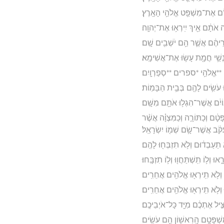
יֹרֵ֕ם אֶת־מִשְׁפַּ֖ט אֱלֹהֵ֥י הָאָֽרֶץ׃
ֶ֣ה אֹתָ֔ם אֵ֖יךְ יִֽירְא֥וּ אֶת־יְהוָֽה׃
בְּעָ֣רֵיהֶ֔ם אֲשֶׁ֛ר הֵ֥ם יֹשְׁבִ֖ים שָֽׁם׃
ַנְשֵׁ֥י חֲמָ֖ת עָשׂ֥וּ אֶת־אֲשִׁימָֽא׃
*אלה **אֱלֹהֵ֥י *ספרים **סְפַרְוָֽיִם׃
י֛וּ עֹשִׂ֥ים לָהֶ֖ם בְּבֵ֥ית הַבָּמֽוֹת׃
וֹיִ֔ם אֲשֶׁר־הִגְל֥וּ אֹתָ֖ם מִשָּֽׁם׃
טָ֔ם וְכַתּוֹרָ֣ה וְכַמִּצְוָ֗ה אֲשֶׁ֨ר
עֲקֹ֔ב אֲשֶׁר־שָׂ֥ם שְׁמ֖וֹ יִשְׂרָאֵֽל׃
 תַעַבְד֔וּם וְלֹ֥א תִזְבְּח֖וּ לָהֶֽם׃
ְל֥וֹ תִֽשְׁתַּחֲו֖וּ וְל֥וֹ תִזְבָּֽחוּ׃
וְלֹ֥א תִֽירְא֖וּ אֱלֹהִ֥ים אֲחֵרִֽים׃
 וְלֹ֥א תִֽירְא֖וּ אֱלֹהִ֥ים אֲחֵרִֽים׃
ִ֣יל אֶתְכֶ֔ם מִיַּ֖ד כָּל־אֹיְבֵיכֶֽם׃
מִשְׁפָּטָ֥ם הָֽרִאשׁ֖וֹן הֵ֥ם עֹשִֽׂים׃