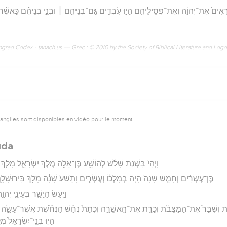
ֶה יְרֵאִים֙ אֶת־יְהוָ֔ה וְאֶת־פְּסִֽילֵיהֶ֖ם הָי֣וּ עֹֽבְדִ֑ים גַּם־בְּנֵיהֶ֣ם ׀ וּבְנֵ֣י בְנֵיהֶ֗ם כַּאֲשׁ
rad Codex - tanach.us --- Grec : © 2010 by the Society of Biblical Literature and Log
vangiles sont disponibles en vidéo pour le moment.
uda
וַֽיְהִי֙ בִּשְׁנַ֣ת שָׁלֹ֔שׁ לְהוֹשֵׁ֥עַ בֶּן־אֵלָ֖ה מֶ֣לֶךְ יִשְׂרָאֵ֑ל מָלַ֛ךְ
בֶּן־עֶשְׂרִ֨ים וְחָמֵ֤שׁ שָׁנָה֙ הָיָ֣ה בְמָלְכ֔וֹ וְעֶשְׂרִ֤ים וָתֵ֙שַׁע֙ שָׁנָ֔ה מָלַ֖ךְ בִּירוּשָׁלִָ֑
וַיַּ֥עַשׂ הַיָּשָׁ֖ר בְּעֵינֵ֣י יְה
שִׁבַּר֙ אֶת־הַמַּצֵּבֹ֔ת וְכָרַ֖ת אֶת־הָֽאֲשֵׁרָ֑ה וְכִתַּת֩ נְחַ֨שׁ הַנְּחֹ֜שֶׁת אֲשֶׁר־עָשָׂ֣ה מֹש
הָי֤וּ בְנֵֽי־יִשְׂרָאֵל֙ מְק