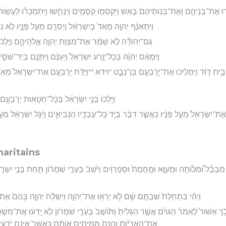
ִירוּ אֶת־בְּנֵיהֶ֤ם וְאֶת־בְּנֽוֹתֵיהֶם֙ בָּאֵ֔שׁ וַיִּקְסְמ֥וּ קְסָמִ֖ים וַיְנַחֵ֑שׁוּ וַיִּֽתְמַכְּר֗וּ לַעֲשׂ֥וֹ
וַיִּתְאַנַּ֨ף יְהוָ֤ה מְאֹד֙ בְּיִשְׂרָאֵ֔ל וַיְסִרֵ֖ם מֵעַ֣ל פָּנָ֑יו לֹ֣א נ
גַּם־יְהוּדָ֕ה לֹ֣א שָׁמַ֔ר אֶת־מִצְוֺ֖ת יְהוָ֣ה אֱלֹהֵיהֶ֑ם וַיֵּ֣לְכ֔וּ 
וַיִּמְאַ֨ס יְהוָ֜ה בְּכָל־זֶ֤רַע יִשְׂרָאֵל֙ וַיְעַנֵּ֔ם וַֽיִּתְּנֵ֖ם בְּיַד־שֹׁס
 בֵּ֣ית דָּוִ֔ד וַיַּמְלִ֖יכוּ אֶת־יָרָבְעָ֣ם בֶּן־נְבָ֑ט *וידא **וַיַּדַּ֨ח יָרָבְעָ֤ם אֶת־יִשְׂרָאֵל֙ מֵ
וַיֵּֽלְכוּ֙ בְּנֵ֣י יִשְׂרָאֵ֔ל בְּכָל־חַטֹּ֥אות יָרָבְעָ
יִשְׂרָאֵל֙ מֵעַ֣ל פָּנָ֔יו כַּאֲשֶׁ֣ר דִּבֶּ֔ר בְּיַ֖ד כָּל־עֲבָדָ֣יו הַנְּבִיאִ֑ים וַיִּ֨גֶל יִשְׂרָאֵ֜ל מֵע
maritains
ִבָּבֶ֡ל וּ֠מִכּוּ֠תָה וּמֵעַוָּ֤א וּמֵֽחֲמָת֙ וּסְפַרְוַ֔יִם וַיֹּ֙שֶׁב֙ בְּעָרֵ֣י שֹֽׁמְר֔וֹן תַּ֖חַת בְּנֵ֣י יִשְׂרָאֵ֑ל
וַיְהִ֗י בִּתְחִלַּת֙ שִׁבְתָּ֣ם שָׁ֔ם לֹ֥א יָרְא֖וּ אֶת־יְהוָ֑ה וַיְשַׁלַּ֨ח יְהוָ֤ה בָּהֶם֙ אֶת־הָ֣
לֶךְ אַשּׁוּר֮ לֵאמֹר֒ הַגּוֹיִ֗ם אֲשֶׁ֤ר הִגְלִ֙יתָ֙ וַתּ֙וֹשֶׁב֙ בְּעָרֵ֣י שֹׁמְר֔וֹן לֹ֣א יָֽדְע֔וּ אֶת־מִשְׁ
אֶת־הָאֲרָי֗וֹת וְהִנָּם֙ מְמִיתִ֣ים אוֹתָ֔ם כַּאֲשֶׁר֙ אֵינָ֣ם יֹדְעִ֔