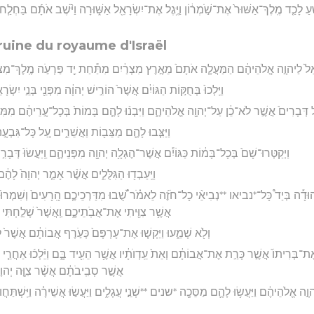
עַ לָכַ֤ד מֶֽלֶךְ־אַשּׁוּר֙ אֶת־שֹׁ֣מְר֔וֹן וַיֶּ֥גֶל אֶת־יִשְׂרָאֵ֖ל אַשּׁ֑וּרָה וַיֹּ֨שֶׁב אֹתָ֜ם בַּחְלַ֧ח וּב
ruine du royaume d'Israël
ְׂרָאֵל֙ לַיהוָ֣ה אֱלֹהֵיהֶ֔ם הַמַּעֲלֶ֤ה אֹתָם֙ מֵאֶ֣רֶץ מִצְרַ֔יִם מִתַּ֕חַת יַ֖ד פַּרְעֹ֣ה מֶֽלֶךְ־מִצְרָ
וַיֵּֽלְכוּ֙ בְּחֻקּ֣וֹת הַגּוֹיִ֔ם אֲשֶׁר֙ הוֹרִ֣ישׁ יְהוָ֔ה מִפְּנֵ֖י בְּנֵ֣י יִשְׂרָ
ָאֵ֗ל דְּבָרִים֙ אֲשֶׁ֣ר לֹא־כֵ֔ן עַל־יְהוָ֖ה אֱלֹהֵיהֶ֑ם וַיִּבְנ֨וּ לָהֶ֤ם בָּמוֹת֙ בְּכָל־עָ֣רֵיהֶ֔ם מִמּ
וַיַּצִּ֧בוּ לָהֶ֛ם מַצֵּב֖וֹת וַאֲשֵׁרִ֑ים עַ֚ל כָּל־גִּבְעָ
וַיְקַטְּרוּ־שָׁם֙ בְּכָל־בָּמ֔וֹת כַּגּוֹיִ֕ם אֲשֶׁר־הֶגְלָ֥ה יְהוָ֖ה מִפְּנֵיהֶ֑ם וַֽיַּעֲשׂוּ֙ דְּ
וַיַּֽעַבְד֖וּ הַגִּלֻּלִ֑ים אֲשֶׁ֨ר אָמַ֤ר יְהוָה֙ לָהֶ
בִיהוּדָ֡ה בְּיַד֩ כָּל־*נביאו **נְבִיאֵ֨י כָל־חֹזֶ֜ה לֵאמֹ֗ר שֻׁ֝֠בוּ מִדַּרְכֵיכֶ֤ם הָֽרָעִים֙ וְשִׁמְרוּ֙ 
אֲשֶׁ֥ר צִוִּ֖יתִי אֶת־אֲבֹֽתֵיכֶ֑ם וַֽאֲשֶׁר֙ שָׁלַ֣חְתִּי א
וְלֹ֖א שָׁמֵ֑עוּ וַיַּקְשׁ֤וּ אֶת־עָרְפָּם֙ כְּעֹ֣רֶף אֲבוֹתָ֔ם אֲשֶׁר֙ ל
ֶת־בְּרִיתוֹ֙ אֲשֶׁ֣ר כָּרַ֣ת אֶת־אֲבוֹתָ֔ם וְאֵת֙ עֵֽדְוֺתָ֔יו אֲשֶׁ֥ר הֵעִ֖יד בָּ֑ם וַיֵּ֨לְכ֜וּ אַחֲרֵ֤י הַהֶ֙
אֲשֶׁ֣ר סְבִֽיבֹתָ֔ם אֲשֶׁ֨ר צִוָּ֤ה יְהוָ
וָ֣ה אֱלֹהֵיהֶ֔ם וַיַּעֲשׂ֥וּ לָהֶ֛ם מַסֵּכָ֖ה *שנים **שְׁנֵ֣י עֲגָלִ֑ים וַיַּעֲשׂ֣וּ אֲשֵׁירָ֗ה וַיִּֽשְׁתַּחֲווּ