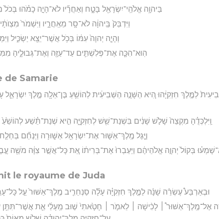
בַּיהוָ֥ה אֱלֹהֵֽי־יִשְׂרָאֵ֖ל בָּטָ֑ח וְאַחֲרָ֞יו לֹא־הָיָ֣ה כָמֹ֗הוּ בְּכֹל֙ מַלְכ
וַיִּדְבַּק֙ בַּֽיהוָ֔ה לֹא־סָ֖ר מֵאַֽחֲרָ֑יו וַיִּשְׁמֹר֙ מִצְוֺת
וְהָיָ֤ה יְהוָה֙ עִמּ֔וֹ בְּכֹ֥ל אֲשֶׁר־יֵצֵ֖א יַשְׂכִּ֑יל וַיִּמ
הֽוּא־הִכָּ֧ה אֶת־פְּלִשְׁתִּ֛ים עַד־עַזָּ֖ה וְאֶת־גְּבוּלֶ֑יהָ מִמִּג
se de Samarie
ָֽרְבִיעִית֙ לַמֶּ֣לֶךְ חִזְקִיָּ֔הוּ הִ֚יא הַשָּׁנָ֣ה הַשְּׁבִיעִ֔ית לְהוֹשֵׁ֥עַ בֶּן־אֵלָ֖ה מֶ֣לֶךְ יִשְׂרָאֵ֑ל
וַֽיִּלְכְּדֻ֗הָ מִקְצֵה֙ שָׁלֹ֣שׁ שָׁנִ֔ים בִּשְׁנַת־שֵׁ֖שׁ לְחִזְקִיָּ֑ה הִ֣יא שְׁנַת־תֵּ֗שַׁע לְהוֹשֵׁ֙עַ֙ מ
וַיֶּ֧גֶל מֶֽלֶךְ־אַשּׁ֛וּר אֶת־יִשְׂרָאֵ֖ל אַשּׁ֑וּרָה וַיַּנְחֵ֞ם בַּחְלַ֧ח וּ
ָׁמְע֗וּ בְּקוֹל֙ יְהוָ֣ה אֱלֹהֵיהֶ֔ם וַיַּעַבְרוּ֙ אֶת־בְּרִית֔וֹ אֵ֚ת כָּל־אֲשֶׁ֣ר צִוָּ֔ה מֹשֶׁ֖ה עֶ֣בֶד י
it le royaume de Juda
וּבְאַרְבַּע֩ עֶשְׂרֵ֨ה שָׁנָ֜ה לַמֶּ֣לֶךְ חִזְקִיָּ֗ה עָלָ֞ה סַנְחֵרִ֤יב מֶֽלֶךְ־אַשּׁוּר֙ עַ֣ל כָּל־עָרֵ֧י
וּדָ֣ה אֶל־מֶֽלֶךְ־אַשּׁוּר֩ ׀ לָכִ֨ישָׁה ׀ לֵאמֹ֤ר ׀ חָטָ֙אתִי֙ שׁ֣וּב מֵֽעָלַ֔י אֵ֛ת אֲשֶׁר־תִּתֵּ֥ן עָלַ֖
עַל־חִזְקִיָּ֣ה מֶֽלֶךְ־יְהוּדָ֗ה שְׁלֹ֤שׁ מֵאוֹת֙ כִּכַּ