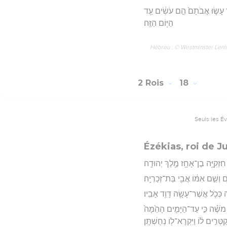
ֶ֨ר עָשׂ֤וּ אֲבֹתָם֙ הֵ֣ם עֹשִׂ֔ים עַ֖ד
הַיּ֥וֹם הַזֶּֽה׃
Hébreu : © Westminster Lening
2 Rois
18
Seuls les É
Ézékias, roi de J
 חִזְקִיָּ֥ה בֶן־אָחָ֖ז מֶ֥לֶךְ יְהוּדָֽה׃
ם וְשֵׁ֣ם אִמּ֔וֹ אֲבִ֖י בַּת־זְכַרְיָֽה׃
וָ֑ה כְּכֹ֥ל אֲשֶׁר־עָשָׂ֖ה דָּוִ֥ד אָבִֽיו׃
ֶׁ֗ה כִּ֣י עַד־הַיָּמִ֤ים הָהֵ֙מָּה֙
ַטְּרִ֣ים ל֔וֹ וַיִּקְרָא־ל֖וֹ נְחֻשְׁתָּֽן׃