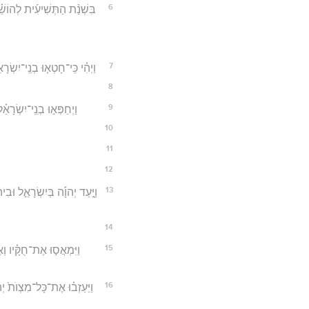
6
בִּשְׁנַ֨ת הַתְּשִׁיעִ֜ית לְהוֹשֵׁ֗
7
וַיְהִ֗י כִּֽי־חָטְא֤וּ בְנֵֽי־יִש
8
9
וַיְחַפְּא֣וּ בְנֵֽי־יִשְׂר
10
11
12
13
וַיָּ֣עַד יְהוָ֡ה בְּיִשְׂרָאֵ֣ל וּ
14
15
וַיִּמְאֲס֣וּ אֶת־חֻקָּ֗יו וְא
16
וַיַּעַזְב֗וּ אֶת־כָּל־מִצְוֺת֙ יְה