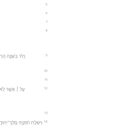
5
6
7
8
9
וַֽיְהִ֞י בַּשָּׁנָ֤ה ה
10
11
12
עַ֣ל ׀ אֲשֶׁ֣ר לֹֽא־ש
13
14
וַיִּשְׁלַ֣ח חִזְקִיָּ֣ה מֶֽלֶךְ־יְה