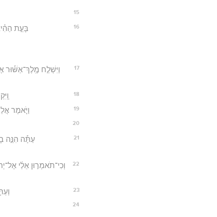
15
16
בָּעֵ֣ת הַהִ֗יא
17
וַיִּשְׁלַ֣ח מֶֽלֶךְ־אַשּׁ֡וּר 
18
וַֽיּ
19
וַיֹּ֤אמֶר אֲלֵ
20
21
עַתָּ֡ה הִנֵּ֣ה בָ
22
וְכִי־תֹאמְר֣וּן אֵלַ֔י אֶל־יְהוָ
23
וְעַת
24