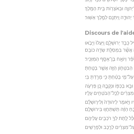
יְהוָ֑ה וּבְאֹצְר֖וֹת בֵּ֥ית הַמֶּֽלֶךְ׃
ּדָ֑ה וַֽיִּתְּנֵ֖ם לְמֶ֥לֶךְ אַשּֽׁוּר׃
Discours de l'ai
ד יְרוּשָׁלִָ֑ם וַֽיַּעֲלוּ֙ וַיָּבֹ֣אוּ
ֹנָ֔ה אֲשֶׁ֕ר בִּמְסִלַּ֖ת שְׂדֵ֥ה כוֹבֵֽס׃
פֵ֔ר וְיוֹאָ֥ח בֶּן־אָסָ֖ף הַמַּזְכִּֽיר׃
ִּטָּח֛וֹן הַזֶּ֖ה אֲשֶׁ֥ר בָּטָֽחְתָּ׃
מִ֣י בָטַ֔חְתָּ כִּ֥י מָרַ֖דְתָּ בִּֽי׃
ָ֥א בְכַפּ֖וֹ וּנְקָבָ֑הּ כֵּ֚ן פַּרְעֹ֣ה
מִצְרַ֔יִם לְכָֽל־הַבֹּטְחִ֖ים עָלָֽיו׃
ַיֹּ֤אמֶר לִֽיהוּדָה֙ וְלִיר֣וּשָׁלִַ֔ם
ֵ֣חַ הַזֶּ֔ה תִּֽשְׁתַּחֲו֖וּ בִּירוּשָׁלִָֽם׃
ַ֕ל לָ֥תֶת לְךָ֖ רֹכְבִ֥ים עֲלֵיהֶֽם׃
 עַל־מִצְרַ֔יִם לְרֶ֖כֶב וּלְפָרָשִֽׁים׃