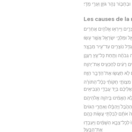
ְחָב֛וֹר נְהַ֥ר גּוֹזָ֖ן וְעָרֵ֥י מָדָֽי׃
Les causes de la 
֑יִם וַיִּֽירְא֖וּ אֱלֹהִ֥ים אֲחֵרִֽים׃
אֵ֑ל וּמַלְכֵ֥י יִשְׂרָאֵ֖ל אֲשֶׁ֥ר עָשֽׂוּ׃
ִגְדַּ֥ל נוֹצְרִ֖ים עַד־עִ֥יר מִבְצָֽר׃
֣ה גְבֹהָ֔ה וְתַ֖חַת כָּל־עֵ֥ץ רַעֲנָֽן׃
בָרִ֣ים רָעִ֔ים לְהַכְעִ֖יס אֶת־יְהוָֽה׃
֔ם לֹ֥א תַעֲשׂ֖וּ אֶת־הַדָּבָ֥ר הַזֶּֽה׃
מִצְוֺתַ֣י חֻקּוֹתַ֔י כְּכָ֨ל־הַתּוֹרָ֔ה
ֲלֵיכֶ֔ם בְּיַ֖ד עֲבָדַ֥י הַנְּבִיאִֽים׃
ֹ֣א הֶאֱמִ֔ינוּ בַּֽיהוָ֖ה אֱלֹהֵיהֶֽם׃
בֶל֙ וַיֶּהְבָּ֔לוּ וְאַחֲרֵ֤י הַגּוֹיִם֙
ה֙ אֹתָ֔ם לְבִלְתִּ֖י עֲשׂ֥וֹת כָּהֶֽם׃
֙ לְכָל־צְבָ֣א הַשָּׁמַ֔יִם וַיַּעַבְד֖וּ
אֶת־הַבָּֽעַל׃