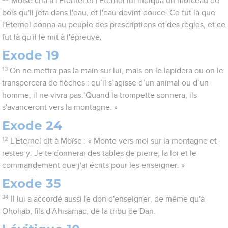
Moïse cria à l'Eternel et l'Eternel lui indiqua un morceau de
bois qu'il jeta dans l'eau, et l'eau devint douce. Ce fut là que
l'Eternel donna au peuple des prescriptions et des règles, et ce
fut là qu'il le mit à l'épreuve.
Exode 19
13
On ne mettra pas la main sur lui, mais on le lapidera ou on le
transpercera de flèches : qu’il s’agisse d’un animal ou d’un
homme, il ne vivra pas.’Quand la trompette sonnera, ils
s'avanceront vers la montagne. »
Exode 24
12
L'Eternel dit à Moïse : « Monte vers moi sur la montagne et
restes-y. Je te donnerai des tables de pierre, la loi et le
commandement que j'ai écrits pour les enseigner. »
Exode 35
34
Il lui a accordé aussi le don d'enseigner, de même qu'à
Oholiab, fils d'Ahisamac, de la tribu de Dan.