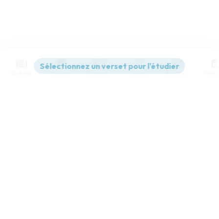
Contenus
Versions
Commentaires
Strong
Dictionnaire
Paramètres de lecture
Afficher les numéros de versets
Mode dyslexique
Désactivé
Simple
Coul
eur
Police d'écriture