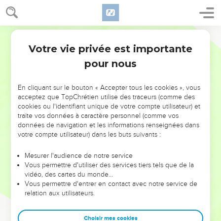
Votre vie privée est importante
pour nous
NE MANQUEZ PAS L’ÉVÉNEMENT
En cliquant sur le bouton « Accepter tous les cookies », vous
DE L’ANNÉE !
acceptez que TopChrétien utilise des traceurs (comme des
cookies ou l'identifiant unique de votre compte utilisateur) et
ET SI LEURS ERREURS POUVAIENT VOUS ÉVITER LES
traite vos données à caractère personnel (comme vos
VOTRES ?
données de navigation et les informations renseignées dans
votre compte utilisateur) dans les buts suivants :
On admire souvent les leaders pour leurs réussites, leur impact,
leur foi ou leur vision. Mais on voit moins les doutes, les erreurs
Mesurer l'audience de notre service
Vous permettre d'utiliser des services tiers tels que de la
et les saisons difficiles qu'ils ont traversés, alors même que ce
vidéo, des cartes du monde…
sont elles qui les ont façonnés.
Vous permettre d'entrer en contact avec notre service de
relation aux utilisateurs.
Dans cette conférence, leaders, entrepreneurs, et responsables
reviennent sur les erreurs marquantes de leur parcours et les
clés pour avancer avec plus de sagesse afin que leurs erreurs
Choisir mes cookies