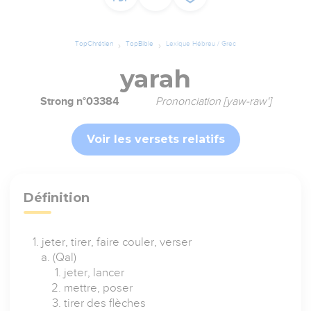
TopChrétien
TopBible
Lexique Hébreu / Grec
yarah
Strong n°03384
Prononciation [yaw-raw']
Voir les versets relatifs
Définition
jeter, tirer, faire couler, verser
(Qal)
jeter, lancer
mettre, poser
tirer des flèches