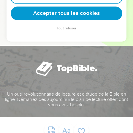
deviennent vos tremplins. Que vous guidiez un ministère, une
équipe, un groupe ou une famille, leur expérience est faite
Accepter tous les cookies
pour vous.
Tout refuser
Je découvre l’événement
Un outil révolutionnaire de lecture et d'étude de la Bible en
ligne. Démarrez dès aujourd'hui le plan de lecture offert dont
vous avez besoin.