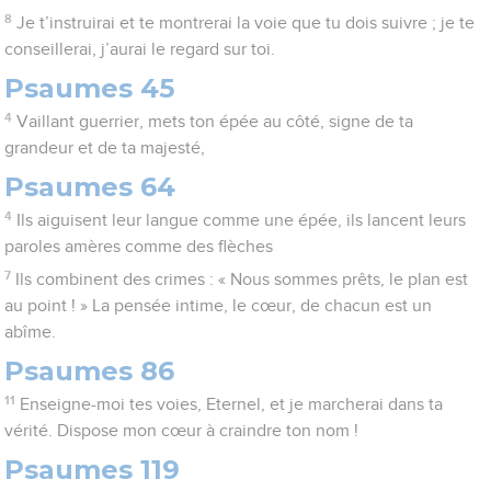
8
Je t’instruirai et te montrerai la voie que tu dois suivre ; je te
conseillerai, j’aurai le regard sur toi.
Psaumes 45
4
Vaillant guerrier, mets ton épée au côté, signe de ta
grandeur et de ta majesté,
Psaumes 64
4
Ils aiguisent leur langue comme une épée, ils lancent leurs
paroles amères comme des flèches
7
Ils combinent des crimes : « Nous sommes prêts, le plan est
au point ! » La pensée intime, le cœur, de chacun est un
abîme.
Psaumes 86
11
Enseigne-moi tes voies, Eternel, et je marcherai dans ta
vérité. Dispose mon cœur à craindre ton nom !
Psaumes 119