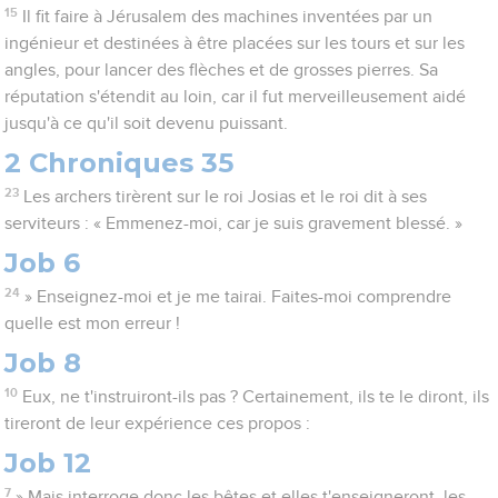
15
Il fit faire à Jérusalem des machines inventées par un
ingénieur et destinées à être placées sur les tours et sur les
angles, pour lancer des flèches et de grosses pierres. Sa
réputation s'étendit au loin, car il fut merveilleusement aidé
jusqu'à ce qu'il soit devenu puissant.
2 Chroniques 35
23
Les archers tirèrent sur le roi Josias et le roi dit à ses
serviteurs : « Emmenez-moi, car je suis gravement blessé. »
Job 6
24
» Enseignez-moi et je me tairai. Faites-moi comprendre
quelle est mon erreur !
Job 8
10
Eux, ne t'instruiront-ils pas ? Certainement, ils te le diront, ils
tireront de leur expérience ces propos :
Job 12
7
» Mais interroge donc les bêtes et elles t'enseigneront, les