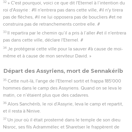
32
» C'est pourquoi, voici ce que dit l'Eternel à l’intention du
roi d'Assyrie : #Il n'entrera pas dans cette ville, #il n'y tirera
pas de flèches, #il ne lui opposera pas de boucliers #et ne
construira pas de retranchements contre elle. #
33
Il repartira par le chemin qu’il a pris à l’aller #et il n'entrera
pas dans cette ville, déclare l'Eternel. #
34
Je protégerai cette ville pour la sauver #à cause de moi-
même et à cause de mon serviteur David. »
Départ des Assyriens, mort de Sennakérib
35
Cette nuit-là, l'ange de l'Eternel sortit et frappa 185'000
hommes dans le camp des Assyriens. Quand on se leva le
matin, ce n’étaient plus que des cadavres.
36
Alors Sanchérib, le roi d'Assyrie, leva le camp et repartit,
et il resta à Ninive.
37
Un jour où il était prosterné dans le temple de son dieu
Nisroc, ses fils Adrammélec et Sharetser le frappèrent de