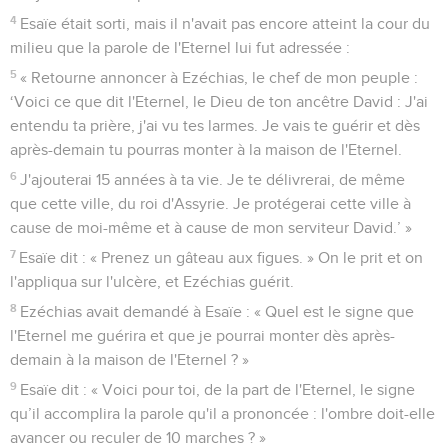
4
Esaïe était sorti, mais il n'avait pas encore atteint la cour du
milieu que la parole de l'Eternel lui fut adressée :
5
« Retourne annoncer à Ezéchias, le chef de mon peuple :
‘Voici ce que dit l'Eternel, le Dieu de ton ancêtre David : J'ai
entendu ta prière, j'ai vu tes larmes. Je vais te guérir et dès
après-demain tu pourras monter à la maison de l'Eternel.
6
J'ajouterai 15 années à ta vie. Je te délivrerai, de même
que cette ville, du roi d'Assyrie. Je protégerai cette ville à
cause de moi-même et à cause de mon serviteur David.’ »
7
Esaïe dit : « Prenez un gâteau aux figues. » On le prit et on
l'appliqua sur l'ulcère, et Ezéchias guérit.
8
Ezéchias avait demandé à Esaïe : « Quel est le signe que
l'Eternel me guérira et que je pourrai monter dès après-
demain à la maison de l'Eternel ? »
9
Esaïe dit : « Voici pour toi, de la part de l'Eternel, le signe
qu’il accomplira la parole qu'il a prononcée : l'ombre doit-elle
avancer ou reculer de 10 marches ? »