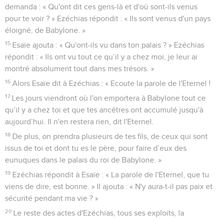
demanda : « Qu'ont dit ces gens-là et d'où sont-ils venus
pour te voir ? » Ezéchias répondit : « Ils sont venus d'un pays
éloigné, de Babylone. »
15
Esaïe ajouta : « Qu'ont-ils vu dans ton palais ? » Ezéchias
répondit : « Ils ont vu tout ce qu’il y a chez moi, je leur ai
montré absolument tout dans mes trésors. »
16
Alors Esaïe dit à Ezéchias : « Ecoute la parole de l'Eternel !
17
Les jours viendront où l'on emportera à Babylone tout ce
qu’il y a chez toi et que tes ancêtres ont accumulé jusqu'à
aujourd’hui. Il n'en restera rien, dit l'Eternel.
18
De plus, on prendra plusieurs de tes fils, de ceux qui sont
issus de toi et dont tu es le père, pour faire d’eux des
eunuques dans le palais du roi de Babylone. »
19
Ezéchias répondit à Esaïe : « La parole de l'Eternel, que tu
viens de dire, est bonne. » Il ajouta : « N'y aura-t-il pas paix et
sécurité pendant ma vie ? »
20
Le reste des actes d'Ezéchias, tous ses exploits, la