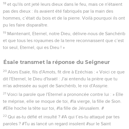
18
et qu'ils ont jeté leurs dieux dans le feu, mais ce n'étaient
pas des dieux : ils avaient été fabriqués par la main des
hommes, c’était du bois et de la pierre. Voilà pourquoi ils ont
pu les faire disparaître.
19
Maintenant, Eternel, notre Dieu, délivre-nous de Sanchérib
et que tous les royaumes de la terre reconnaissent que c’est
toi seul, Eternel, qui es Dieu ! »
Ésaïe transmet la réponse du Seigneur
20
Alors Esaïe, fils d'Amots, fit dire à Ezéchias : « Voici ce que
dit l'Eternel, le Dieu d'Israël : J'ai entendu la prière que tu
m'as adressée au sujet de Sanchérib, le roi d'Assyrie.
21
Voici la parole que l'Eternel a prononcée contre lui : » Elle
te méprise, elle se moque de toi, #la vierge, la fille de Sion.
#Elle hoche la tête sur toi, #la fille de Jérusalem. #
22
Qui as-tu défié et insulté ? #A qui t’es-tu attaqué par tes
paroles ? #Tu as lancé un regard insolent #sur le Saint