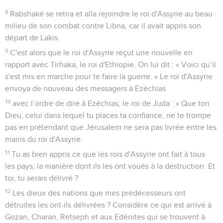
8
Rabshaké se retira et alla rejoindre le roi d'Assyrie au beau
milieu de son combat contre Libna, car il avait appris son
départ de Lakis.
9
C'est alors que le roi d'Assyrie reçut une nouvelle en
rapport avec Tirhaka, le roi d'Ethiopie. On lui dit : « Voici qu’il
s'est mis en marche pour te faire la guerre. » Le roi d'Assyrie
envoya de nouveau des messagers à Ezéchias
10
avec l’ordre de dire à Ezéchias, le roi de Juda : « Que ton
Dieu, celui dans lequel tu places ta confiance, ne te trompe
pas en prétendant que Jérusalem ne sera pas livrée entre les
mains du roi d'Assyrie.
11
Tu as bien appris ce que les rois d'Assyrie ont fait à tous
les pays, la manière dont ils les ont voués à la destruction. Et
toi, tu serais délivré ?
12
Les dieux des nations que mes prédécesseurs ont
détruites les ont-ils délivrées ? Considère ce qui est arrivé à
Gozan, Charan, Retseph et aux Edénites qui se trouvent à