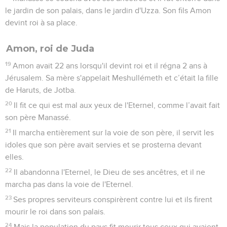
le jardin de son palais, dans le jardin d'Uzza. Son fils Amon
devint roi à sa place.
Amon, roi de Juda
19
Amon avait 22 ans lorsqu'il devint roi et il régna 2 ans à
Jérusalem. Sa mère s'appelait Meshullémeth et c’était la fille
de Haruts, de Jotba.
20
Il fit ce qui est mal aux yeux de l'Eternel, comme l’avait fait
son père Manassé.
21
Il marcha entièrement sur la voie de son père, il servit les
idoles que son père avait servies et se prosterna devant
elles.
22
Il abandonna l'Eternel, le Dieu de ses ancêtres, et il ne
marcha pas dans la voie de l'Eternel.
23
Ses propres serviteurs conspirèrent contre lui et ils firent
mourir le roi dans son palais.
24
Mais la population du pays fit mourir tous ceux qui avaient