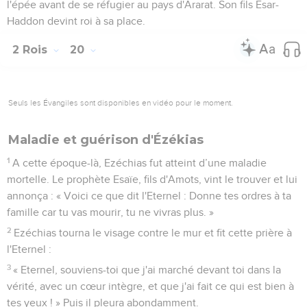
l'épée avant de se réfugier au pays d'Ararat. Son fils Esar-
Haddon devint roi à sa place.
2 Rois
20
Seuls les Évangiles sont disponibles en vidéo pour le moment.
Maladie et guérison d'Ézékias
1
A cette époque-là, Ezéchias fut atteint d’une maladie
mortelle. Le prophète Esaïe, fils d'Amots, vint le trouver et lui
annonça : « Voici ce que dit l'Eternel : Donne tes ordres à ta
famille car tu vas mourir, tu ne vivras plus. »
2
Ezéchias tourna le visage contre le mur et fit cette prière à
l'Eternel :
3
« Eternel, souviens-toi que j'ai marché devant toi dans la
vérité, avec un cœur intègre, et que j'ai fait ce qui est bien à
tes yeux ! » Puis il pleura abondamment.