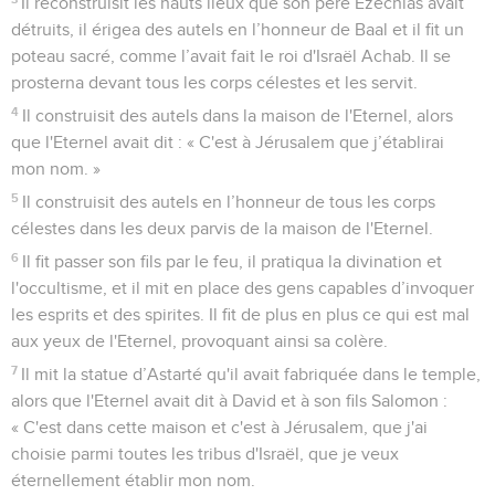
Il reconstruisit les hauts lieux que son père Ezéchias avait
détruits, il érigea des autels en l’honneur de Baal et il fit un
poteau sacré, comme l’avait fait le roi d'Israël Achab. Il se
prosterna devant tous les corps célestes et les servit.
4
Il construisit des autels dans la maison de l'Eternel, alors
que l'Eternel avait dit : « C'est à Jérusalem que j’établirai
mon nom. »
5
Il construisit des autels en l’honneur de tous les corps
célestes dans les deux parvis de la maison de l'Eternel.
6
Il fit passer son fils par le feu, il pratiqua la divination et
l'occultisme, et il mit en place des gens capables d’invoquer
les esprits et des spirites. Il fit de plus en plus ce qui est mal
aux yeux de l'Eternel, provoquant ainsi sa colère.
7
Il mit la statue d’Astarté qu'il avait fabriquée dans le temple,
alors que l'Eternel avait dit à David et à son fils Salomon :
« C'est dans cette maison et c'est à Jérusalem, que j'ai
choisie parmi toutes les tribus d'Israël, que je veux
éternellement établir mon nom.