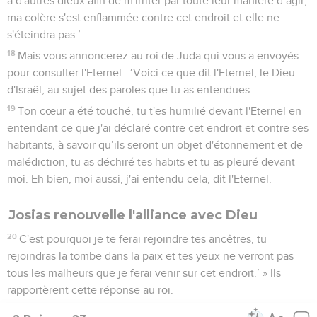
à d'autres dieux afin de m'irriter par toute leur manière d’agir,
ma colère s'est enflammée contre cet endroit et elle ne
s'éteindra pas.’
18
Mais vous annoncerez au roi de Juda qui vous a envoyés
pour consulter l'Eternel : ‘Voici ce que dit l'Eternel, le Dieu
d'Israël, au sujet des paroles que tu as entendues :
19
Ton cœur a été touché, tu t'es humilié devant l'Eternel en
entendant ce que j'ai déclaré contre cet endroit et contre ses
habitants, à savoir qu’ils seront un objet d'étonnement et de
malédiction, tu as déchiré tes habits et tu as pleuré devant
moi. Eh bien, moi aussi, j'ai entendu cela, dit l'Eternel.
Josias renouvelle l'alliance avec Dieu
20
C'est pourquoi je te ferai rejoindre tes ancêtres, tu
rejoindras la tombe dans la paix et tes yeux ne verront pas
tous les malheurs que je ferai venir sur cet endroit.’ » Ils
rapportèrent cette réponse au roi.