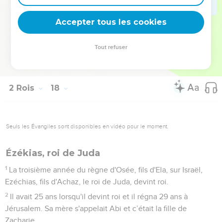
il vous délivrera de tous vos ennemis. »
40
Ils n'ont pas écouté, ils ont suivi leurs premières
Accepter tous les cookies
coutumes.
41
Ces nations craignaient l'Eternel tout en servant leurs
Tout refuser
idoles, et leurs enfants et petits-enfants agissent jusqu'à
aujourd'hui exactement comme leurs ancêtres.
2 Rois
18
Seuls les Évangiles sont disponibles en vidéo pour le moment.
Ézékias, roi de Juda
1
La troisième année du règne d'Osée, fils d'Ela, sur Israël,
Ezéchias, fils d'Achaz, le roi de Juda, devint roi.
2
Il avait 25 ans lorsqu'il devint roi et il régna 29 ans à
Jérusalem. Sa mère s'appelait Abi et c’était la fille de
Zacharie.