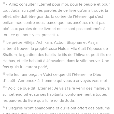
13
« Allez consulter l'Eternel pour moi, pour le peuple et pour
tout Juda, au sujet des paroles de ce livre qu'on a trouvé. En
effet, elle doit être grande, la colère de l'Eternel qui s'est
enflammée contre nous, parce que nos ancêtres n'ont pas
obéi aux paroles de ce livre et ne se sont pas conformés à
tout ce qui nous y est prescrit. »
14
Le prêtre Hilkija, Achikam, Acbor, Shaphan et Asaja
allèrent trouver la prophétesse Hulda. Elle était l’épouse de
Shallum, le gardien des habits, le fils de Thikva et petit-fils de
Harhas, et elle habitait à Jérusalem, dans la ville neuve. Une
fois qu'ils lui eurent parlé,
15
elle leur annonça : « Voici ce que dit l'Eternel, le Dieu
d'Israël : Annoncez à l'homme qui vous a envoyés vers moi :
16
‘Voici ce que dit l'Eternel : Je vais faire venir des malheurs
sur cet endroit et sur ses habitants, conformément à toutes
les paroles du livre qu'a lu le roi de Juda.
17
Puisqu'ils m'ont abandonné et qu'ils ont offert des parfums