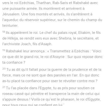
vers le roi Ezéchias, Tharthan, Rab-Saris et Rabshaké avec
une puissante armée. Ils montèrent et arrivèrent à
Jérusalem. Une fois montés et arrivés, ils s'arrêtèrent à
l'aqueduc du réservoir supérieur, sur le chemin du champ du
teinturier.
18
Ils appelèrent le roi. Le chef du palais royal, Eliakim, le fils
de Hilkija, se rendit vers eux avec Shebna, le secrétaire, et
l'archiviste Joach, fils d'Asaph.
19
Rabshaké leur annonça : « Transmettez à Ezéchias : ‘Voici
ce que dit le grand roi, le roi d'Assyrie : Sur quoi repose donc
ta confiance ?
20
Tu as dit qu'il fallait pour la guerre de la prudence et de la
force, mais ce ne sont que des paroles en l'air. En qui donc
as-tu placé ta confiance pour oser te révolter contre moi ?
21
Tu l'as placée dans l'Egypte, tu as pris pour soutien ce
roseau cassé qui pénètre et transperce la main de celui qui
s'appuie dessus ! Voilà ce qu’est le pharaon, le roi d'Egypte,
pour tous ceux qui se confient en lui.’