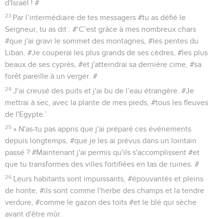
d'Israël ! #
23
Par l’intermédiaire de tes messagers #tu as défié le
Seigneur, tu as dit : #‘C’est grâce à mes nombreux chars
#que j'ai gravi le sommet des montagnes, #les pentes du
Liban. #Je couperai les plus grands de ses cèdres, #les plus
beaux de ses cyprès, #et j'atteindrai sa dernière cime, #sa
forêt pareille à un verger. #
24
J'ai creusé des puits et j'ai bu de l’eau étrangère. #Je
mettrai à sec, avec la plante de mes pieds, #tous les fleuves
de l'Egypte.’
25
» N'as-tu pas appris que j'ai préparé ces événements
depuis longtemps, #que je les ai prévus dans un lointain
passé ? #Maintenant j'ai permis qu'ils s'accomplissent #et
que tu transformes des villes fortifiées en tas de ruines. #
26
Leurs habitants sont impuissants, #épouvantés et pleins
de honte, #ils sont comme l'herbe des champs et la tendre
verdure, #comme le gazon des toits #et le blé qui sèche
avant d'être mûr.