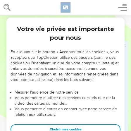
leurs propres prescriptions et règles, ni à la loi et aux
commandements donnés par l'Eternel aux descendants de
Jacob, celui qu'il a appelé Israël.
Segond 21
35
L'Eternel avait fait alliance avec eux, il leur avait donné cet
Votre vie privée est importante
2 Rois
17
ordre : « Vous ne craindrez pas d'autres dieux, vous ne les
pour nous
adorerez pas, vous ne les servirez pas et vous ne leur offrirez
pas de sacrifices.
En cliquant sur le bouton « Accepter tous les cookies », vous
36
Mais l'Eternel qui vous a fait sortir d'Egypte avec une
acceptez que TopChrétien utilise des traceurs (comme des
cookies ou l'identifiant unique de votre compte utilisateur) et
grande puissance et avec force, c'est lui que vous craindrez,
traite vos données à caractère personnel (comme vos
c'est lui que vous adorerez, c'est à lui que vous offrirez des
données de navigation et les informations renseignées dans
sacrifices.
votre compte utilisateur) dans les buts suivants :
37
Vous respecterez et mettrez toujours en pratique les
Mesurer l'audience de notre service
prescriptions, les règles, la loi et les commandements qu'il a
Vous permettre d'utiliser des services tiers tels que de la
écrits pour vous, et vous ne craindrez pas d'autres dieux.
vidéo, des cartes du monde…
38
Vous permettre d'entrer en contact avec notre service de
Vous n'oublierez pas l'alliance que j'ai faite avec vous et
relation aux utilisateurs.
vous ne craindrez pas d'autres dieux.
39
Mais c'est l'Eternel, votre Dieu, que vous craindrez, et lui,
Choisir mes cookies