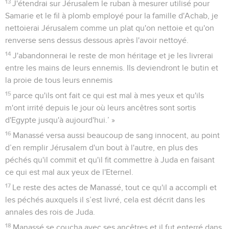
13
J'étendrai sur Jérusalem le ruban à mesurer utilisé pour
Samarie et le fil à plomb employé pour la famille d'Achab, je
nettoierai Jérusalem comme un plat qu'on nettoie et qu'on
renverse sens dessus dessous après l'avoir nettoyé.
14
J'abandonnerai le reste de mon héritage et je les livrerai
entre les mains de leurs ennemis. Ils deviendront le butin et
la proie de tous leurs ennemis
15
parce qu'ils ont fait ce qui est mal à mes yeux et qu'ils
m'ont irrité depuis le jour où leurs ancêtres sont sortis
d'Egypte jusqu'à aujourd'hui.’ »
16
Manassé versa aussi beaucoup de sang innocent, au point
d’en remplir Jérusalem d'un bout à l'autre, en plus des
péchés qu'il commit et qu'il fit commettre à Juda en faisant
ce qui est mal aux yeux de l'Eternel.
17
Le reste des actes de Manassé, tout ce qu'il a accompli et
les péchés auxquels il s’est livré, cela est décrit dans les
annales des rois de Juda.
18
Manassé se coucha avec ses ancêtres et il fut enterré dans