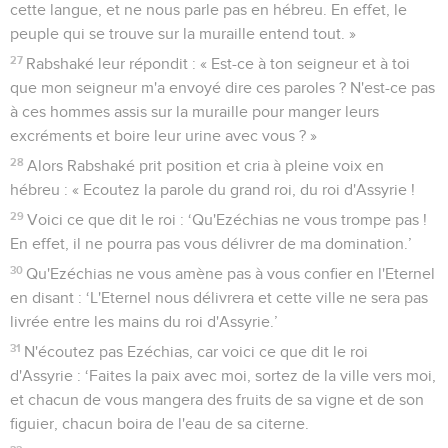
cette langue, et ne nous parle pas en hébreu. En effet, le
peuple qui se trouve sur la muraille entend tout. »
27
Rabshaké leur répondit : « Est-ce à ton seigneur et à toi
que mon seigneur m'a envoyé dire ces paroles ? N'est-ce pas
à ces hommes assis sur la muraille pour manger leurs
excréments et boire leur urine avec vous ? »
28
Alors Rabshaké prit position et cria à pleine voix en
hébreu : « Ecoutez la parole du grand roi, du roi d'Assyrie !
29
Voici ce que dit le roi : ‘Qu'Ezéchias ne vous trompe pas !
En effet, il ne pourra pas vous délivrer de ma domination.’
30
Qu'Ezéchias ne vous amène pas à vous confier en l'Eternel
en disant : ‘L'Eternel nous délivrera et cette ville ne sera pas
livrée entre les mains du roi d'Assyrie.’
31
N'écoutez pas Ezéchias, car voici ce que dit le roi
d'Assyrie : ‘Faites la paix avec moi, sortez de la ville vers moi,
et chacun de vous mangera des fruits de sa vigne et de son
figuier, chacun boira de l'eau de sa citerne.