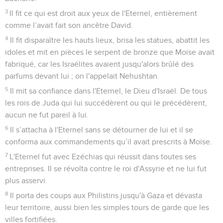
3
Il fit ce qui est droit aux yeux de l'Eternel, entièrement
comme l’avait fait son ancêtre David.
4
Il fit disparaître les hauts lieux, brisa les statues, abattit les
idoles et mit en pièces le serpent de bronze que Moïse avait
fabriqué, car les Israélites avaient jusqu'alors brûlé des
parfums devant lui ; on l'appelait Nehushtan.
5
Il mit sa confiance dans l'Eternel, le Dieu d'Israël. De tous
les rois de Juda qui lui succédèrent ou qui le précédèrent,
aucun ne fut pareil à lui.
6
Il s’attacha à l'Eternel sans se détourner de lui et il se
conforma aux commandements qu’il avait prescrits à Moïse.
7
L'Eternel fut avec Ezéchias qui réussit dans toutes ses
entreprises. Il se révolta contre le roi d'Assyrie et ne lui fut
plus asservi.
8
Il porta des coups aux Philistins jusqu'à Gaza et dévasta
leur territoire, aussi bien les simples tours de garde que les
villes fortifiées.