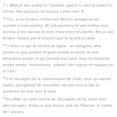
27
» Mais je sais quand tu t'assieds, quand tu sors et quand tu
entres, #et quand tu es furieux contre moi. #
28
Oui, tu es furieux contre moi #et ton arrogance est
montée à mes oreilles. #C'est pourquoi je vais mettre mon
anneau à tes narines et mon mors entre tes lèvres, #et je vais
te faire repartir par le chemin que tu as pris à l’aller.
29
» Voici ce qui te servira de signe : on mangera cette
année ce que produit le grain tombé en terre, et une
deuxième année ce qui pousse tout seul, mais la troisième
année semez, moissonnez, plantez des vignes et mangez-en
le fruit !
30
Les rescapés de la communauté de Juda, ceux qui seront
restés, plongeront de nouvelles racines vers le bas et
porteront du fruit vers le haut.
31
En effet, un reste sortira de Jérusalem, et du mont Sion
des rescapés. Voilà ce que fera le zèle de l'Eternel, le maître
de l’univers.