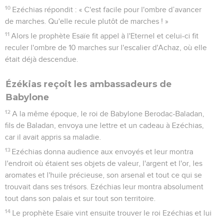
10
Ezéchias répondit : « C'est facile pour l'ombre d’avancer
de marches. Qu'elle recule plutôt de marches ! »
11
Alors le prophète Esaïe fit appel à l'Eternel et celui-ci fit
reculer l'ombre de 10 marches sur l'escalier d'Achaz, où elle
était déjà descendue.
Ézékias reçoit les ambassadeurs de
Babylone
12
A la même époque, le roi de Babylone Berodac-Baladan,
fils de Baladan, envoya une lettre et un cadeau à Ezéchias,
car il avait appris sa maladie.
13
Ezéchias donna audience aux envoyés et leur montra
l'endroit où étaient ses objets de valeur, l'argent et l'or, les
aromates et l'huile précieuse, son arsenal et tout ce qui se
trouvait dans ses trésors. Ezéchias leur montra absolument
tout dans son palais et sur tout son territoire.
14
Le prophète Esaïe vint ensuite trouver le roi Ezéchias et lui