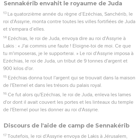
Sennakérib envahit le royaume de Juda
13
La quatorzième année du règne d’Ezéchias, Sanchérib, le
roi d'Assyrie, monta contre toutes les villes fortifiées de Juda
et s'empara d’elles.
14
Ezéchias, le roi de Juda, envoya dire au roi d'Assyrie à
Lakis : « J'ai commis une faute ! Eloigne-toi de moi. Ce que
tu m'imposeras, je le supporterai. » Le roi d'Assyrie imposa à
Ezéchias, le roi de Juda, un tribut de 9 tonnes d'argent et
900 kilos d'or.
15
Ezéchias donna tout l'argent qui se trouvait dans la maison
de l'Eternel et dans les trésors du palais royal.
16
Ce fut alors qu'Ezéchias, le roi de Juda, enleva les lames
d'or dont il avait couvert les portes et les linteaux du temple
de l'Eternel pour les donner au roi d'Assyrie.
Discours de l'aide de camp de Sennakérib
17
Toutefois, le roi d'Assyrie envoya de Lakis à Jérusalem,