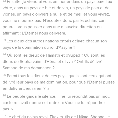
32
Ensuite, je viendrai vous emmener dans un pays pareil au
vôtre, dans un pays de blé et de vin, un pays de pain et de
vignes, un pays d'oliviers à huile et de miel, et vous vivrez,
vous ne mourrez pas. N'écoutez donc pas Ezéchias, car il
pourrait vous pousser dans une mauvaise direction en
affirmant : L'Eternel nous délivrera.
33
Les dieux des autres nations ont-ils délivré chacun son
pays de la domination du roi d'Assyrie ?
34
Où sont les dieux de Hamath et d'Arpad ? Où sont les
dieux de Sepharvaïm, d'Héna et d'Ivva ? Ont-ils délivré
Samarie de ma domination ?
35
Parmi tous les dieux de ces pays, quels sont ceux qui ont
délivré leur pays de ma domination, pour que l'Eternel puisse
en délivrer Jérusalem ?’ »
36
Le peuple garda le silence, il ne lui répondit pas un mot,
car le roi avait donné cet ordre : « Vous ne lui répondrez
pas. »
37
Le chef du palais royal, Eliakim, fils de Hilkija, Shebna, le