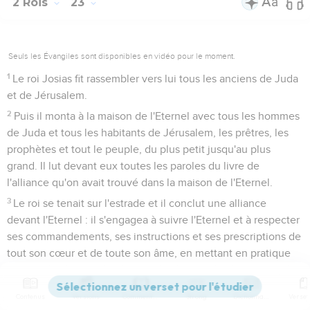
2 Rois
23
Seuls les Évangiles sont disponibles en vidéo pour le moment.
1
Le roi Josias fit rassembler vers lui tous les anciens de Juda
et de Jérusalem.
2
Puis il monta à la maison de l'Eternel avec tous les hommes
de Juda et tous les habitants de Jérusalem, les prêtres, les
prophètes et tout le peuple, du plus petit jusqu'au plus
grand. Il lut devant eux toutes les paroles du livre de
l'alliance qu'on avait trouvé dans la maison de l'Eternel.
3
Le roi se tenait sur l'estrade et il conclut une alliance
devant l'Eternel : il s'engagea à suivre l'Eternel et à respecter
ses commandements, ses instructions et ses prescriptions de
tout son cœur et de toute son âme, en mettant en pratique
les paroles de cette alliance écrites dans ce livre. Et tout le
peuple s’engagea dans cette alliance.
Contenus
Versions
Commentaires
Strong
Dictionnaire