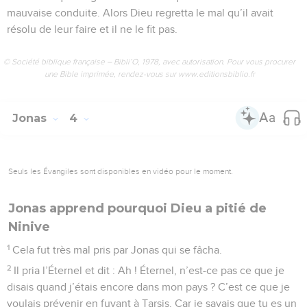
mauvaise conduite. Alors Dieu regretta le mal qu’il avait
résolu de leur faire et il ne le fit pas.
© Société biblique française – Bibli’O, 1978, avec autorisation. Pour vous procurer
une Bible imprimée, rendez-vous sur www.editionsbiblio.fr
Jonas
4
Seuls les Évangiles sont disponibles en vidéo pour le moment.
Jonas apprend pourquoi Dieu a pitié de
Ninive
1
Cela fut très mal pris par Jonas qui se fâcha.
2
Il pria l’Éternel et dit : Ah ! Éternel, n’est-ce pas ce que je
disais quand j’étais encore dans mon pays ? C’est ce que je
voulais prévenir en fuyant à Tarsis. Car je savais que tu es un