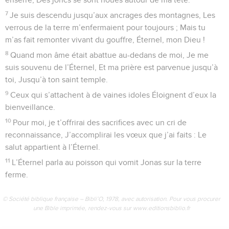
7
Je suis descendu jusqu’aux ancrages des montagnes, Les
verrous de la terre m’enfermaient pour toujours ; Mais tu
m’as fait remonter vivant du gouffre, Éternel, mon Dieu !
8
Quand mon âme était abattue au-dedans de moi, Je me
suis souvenu de l’Éternel, Et ma prière est parvenue jusqu’à
toi, Jusqu’à ton saint temple.
9
Ceux qui s’attachent à de vaines idoles Éloignent d’eux la
bienveillance.
10
Pour moi, je t’offrirai des sacrifices avec un cri de
reconnaissance, J’accomplirai les vœux que j’ai faits : Le
salut appartient à l’Éternel.
11
L’Éternel parla au poisson qui vomit Jonas sur la terre
ferme.
© Société biblique française – Bibli’O, 1978, avec autorisation. Pour vous procurer
une Bible imprimée, rendez-vous sur www.editionsbiblio.fr