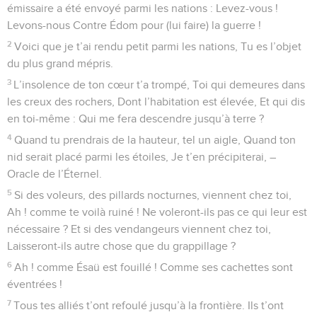
émissaire a été envoyé parmi les nations : Levez-vous !
Levons-nous Contre Édom pour (lui faire) la guerre !
2
Voici que je t’ai rendu petit parmi les nations, Tu es l’objet
du plus grand mépris.
3
L’insolence de ton cœur t’a trompé, Toi qui demeures dans
les creux des rochers, Dont l’habitation est élevée, Et qui dis
en toi-même : Qui me fera descendre jusqu’à terre ?
4
Quand tu prendrais de la hauteur, tel un aigle, Quand ton
nid serait placé parmi les étoiles, Je t’en précipiterai, –
Oracle de l’Éternel.
5
Si des voleurs, des pillards nocturnes, viennent chez toi,
Ah ! comme te voilà ruiné ! Ne voleront-ils pas ce qui leur est
nécessaire ? Et si des vendangeurs viennent chez toi,
Laisseront-ils autre chose que du grappillage ?
6
Ah ! comme Ésaü est fouillé ! Comme ses cachettes sont
éventrées !
7
Tous tes alliés t’ont refoulé jusqu’à la frontière. Ils t’ont