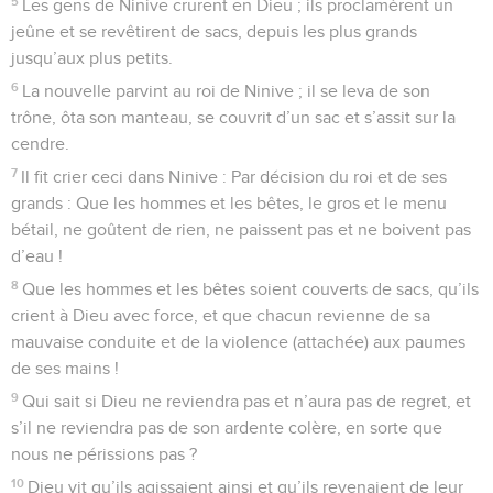
5
Les gens de Ninive crurent en Dieu ; ils proclamèrent un
jeûne et se revêtirent de sacs, depuis les plus grands
jusqu’aux plus petits.
6
La nouvelle parvint au roi de Ninive ; il se leva de son
trône, ôta son manteau, se couvrit d’un sac et s’assit sur la
cendre.
7
Il fit crier ceci dans Ninive : Par décision du roi et de ses
grands : Que les hommes et les bêtes, le gros et le menu
bétail, ne goûtent de rien, ne paissent pas et ne boivent pas
d’eau !
8
Que les hommes et les bêtes soient couverts de sacs, qu’ils
crient à Dieu avec force, et que chacun revienne de sa
mauvaise conduite et de la violence (attachée) aux paumes
de ses mains !
9
Qui sait si Dieu ne reviendra pas et n’aura pas de regret, et
s’il ne reviendra pas de son ardente colère, en sorte que
nous ne périssions pas ?
10
Dieu vit qu’ils agissaient ainsi et qu’ils revenaient de leur