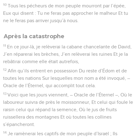
10
Tous les pécheurs de mon peuple mourront par l’épée,
Eux qui disent : Tu ne feras pas approcher le malheur Et tu
ne le feras pas arriver jusqu’à nous.
Après la catastrophe
11
En ce jour-là, je relèverai la cabane chancelante de David,
J’en réparerai les brèches, J’en relèverai les ruines Et je la
rebâtirai comme elle était autrefois,
12
Afin qu’ils entrent en possession Du reste d’Édom et de
toutes les nations Sur lesquelles mon nom a été invoqué, –
Oracle de l’Éternel, qui accomplit tout cela.
13
Voici que les jours viennent, – Oracle de l’Éternel –, Où le
laboureur suivra de près le moissonneur, Et celui qui foule le
raisin celui qui répand la semence, Où le jus de fruits
ruissellera des montagnes Et où toutes les collines
s’épancheront.
14
Je ramènerai les captifs de mon peuple d’Israël ; Ils