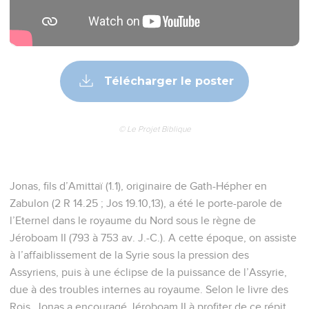
Télécharger le poster
© Le Projet Biblique
Jonas, fils d’Amittaï (1.1), originaire de Gath-Hépher en
Zabulon (2 R 14.25 ; Jos 19.10,13), a été le porte-parole de
l’Eternel dans le royaume du Nord sous le règne de
Jéroboam II (793 à 753 av. J.-C.). A cette époque, on assiste
à l’affaiblissement de la Syrie sous la pression des
Assyriens, puis à une éclipse de la puissance de l’Assyrie,
due à des troubles internes au royaume. Selon le livre des
Rois, Jonas a encouragé Jéroboam II à profiter de ce répit