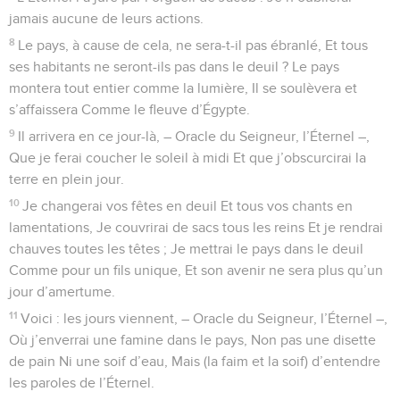
jamais aucune de leurs actions.
8
Le pays, à cause de cela, ne sera-t-il pas ébranlé, Et tous
ses habitants ne seront-ils pas dans le deuil ? Le pays
montera tout entier comme la lumière, Il se soulèvera et
s’affaissera Comme le fleuve d’Égypte.
9
Il arrivera en ce jour-là, – Oracle du Seigneur, l’Éternel –,
Que je ferai coucher le soleil à midi Et que j’obscurcirai la
terre en plein jour.
10
Je changerai vos fêtes en deuil Et tous vos chants en
lamentations, Je couvrirai de sacs tous les reins Et je rendrai
chauves toutes les têtes ; Je mettrai le pays dans le deuil
Comme pour un fils unique, Et son avenir ne sera plus qu’un
jour d’amertume.
11
Voici : les jours viennent, – Oracle du Seigneur, l’Éternel –,
Où j’enverrai une famine dans le pays, Non pas une disette
de pain Ni une soif d’eau, Mais (la faim et la soif) d’entendre
les paroles de l’Éternel.