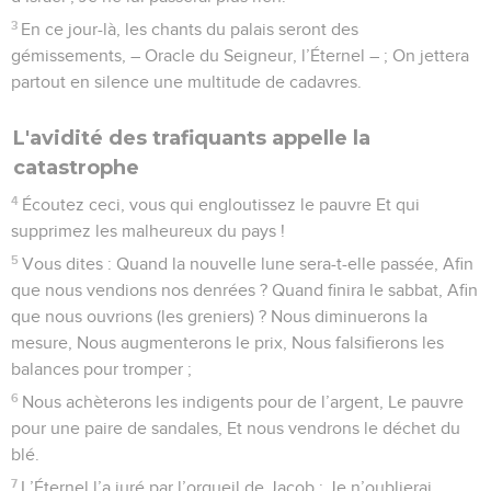
3
En ce jour-là, les chants du palais seront des
gémissements, – Oracle du Seigneur, l’Éternel – ; On jettera
partout en silence une multitude de cadavres.
L'avidité des trafiquants appelle la
catastrophe
4
Écoutez ceci, vous qui engloutissez le pauvre Et qui
supprimez les malheureux du pays !
5
Vous dites : Quand la nouvelle lune sera-t-elle passée, Afin
que nous vendions nos denrées ? Quand finira le sabbat, Afin
que nous ouvrions (les greniers) ? Nous diminuerons la
mesure, Nous augmenterons le prix, Nous falsifierons les
balances pour tromper ;
6
Nous achèterons les indigents pour de l’argent, Le pauvre
pour une paire de sandales, Et nous vendrons le déchet du
blé.
7
L’Éternel l’a juré par l’orgueil de Jacob : Je n’oublierai