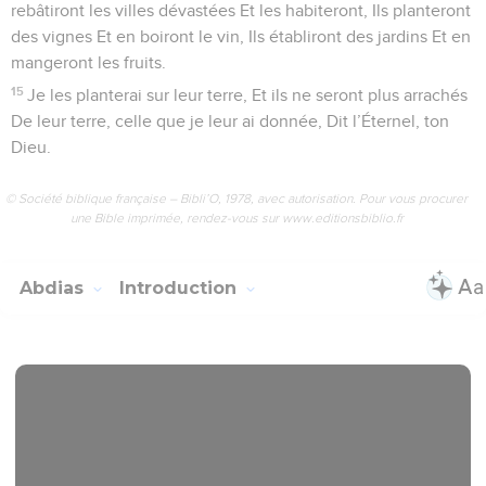
rebâtiront les villes dévastées Et les habiteront, Ils planteront
des vignes Et en boiront le vin, Ils établiront des jardins Et en
mangeront les fruits.
15
Je les planterai sur leur terre, Et ils ne seront plus arrachés
De leur terre, celle que je leur ai donnée, Dit l’Éternel, ton
Dieu.
© Société biblique française – Bibli’O, 1978, avec autorisation. Pour vous procurer
une Bible imprimée, rendez-vous sur www.editionsbiblio.fr
Abdias
Introduction