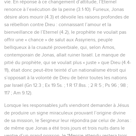
vie. En réponse à ce changement d’attitude, l’Eternel
renonce à l’exécution de la peine (3.1-10). Furieux, Jonas
désire alors mourir (4.3) et dévoile les raisons profondes de
sa rébellion contre Dieu : connaissant l’amour et la
bienveillance de l’Eternel (4.2), le prophète ne voulait pas
offrir une « chance » de salut aux Assyriens, peuple
belliqueux à la cruauté proverbiale, qui, selon Amos,
contemporain de Jonas, allait ruiner Israël. Le manque de
pitié du prophète, qui se voulait plus « juste » que Dieu (4.4-
11), était donc peut-être teinté d’un nationalisme étroit qui
s’opposait à la volonté de Dieu de bénir toutes les nations
par Israël (Gn 12.3 ; Ex 19.5s. ; 1 R 17.8ss. ; 2 R 5 ; Ps 96 ; 98 ;
117 ; Am 9.12).
Lorsque les responsables juifs viendront demander à Jésus
de produire un signe miraculeux prouvant l’origine divine
de sa mission, le Seigneur leur répondra par celui de Jonas :
de même que Jonas a été trois jours et trois nuits dans le
ventre d’un grand poisson, le *Messie attendu restera trois