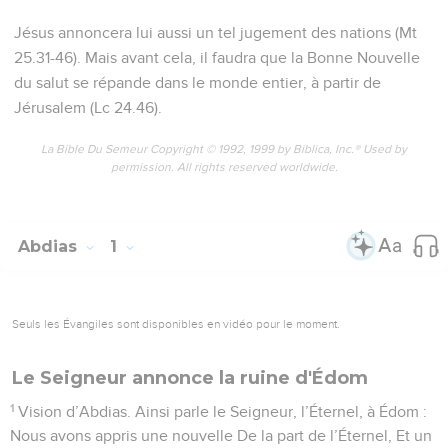
Jésus annoncera lui aussi un tel jugement des nations (Mt
25.31-46). Mais avant cela, il faudra que la Bonne Nouvelle
du salut se répande dans le monde entier, à partir de
Jérusalem (Lc 24.46).
La Bible Du Semeur Copyright © 1992, 1999 by Biblica, Inc.® Used by
permission. All rights reserved worldwide.
Abdias
1
Seuls les Évangiles sont disponibles en vidéo pour le moment.
Le Seigneur annonce la ruine d'Édom
1
Vision d’Abdias. Ainsi parle le Seigneur, l’Éternel, à Édom :
Nous avons appris une nouvelle De la part de l’Éternel, Et un