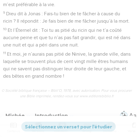
m’est préférable à la vie.
9
Dieu dit à Jonas : Fais-tu bien de te fâcher à cause du
ricin ? Il répondit : Je fais bien de me fâcher jusqu’à la mort.
10
Et l’Éternel dit : Toi tu as pitié du ricin qui ne t’a coûté
aucune peine et que tu n’as pas fait grandir, qui est né dans
une nuit et qui a péri dans une nuit.
11
Et moi, je n’aurais pas pitié de Ninive, la grande ville, dans
laquelle se trouvent plus de cent vingt mille êtres humains
qui ne savent pas distinguer leur droite de leur gauche, et
des bêtes en grand nombre !
© Société biblique française – Bibli’O, 1978, avec autorisation. Pour vous procurer
une Bible imprimée, rendez-vous sur www.editionsbiblio.fr
Michée
Introduction
Contenus
Versions
Commentaires
Strong
Dictionnaire