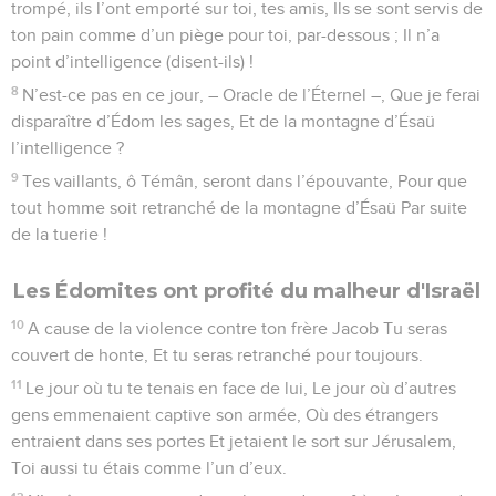
trompé, ils l’ont emporté sur toi, tes amis, Ils se sont servis de
ton pain comme d’un piège pour toi, par-dessous ; Il n’a
point d’intelligence (disent-ils) !
8
N’est-ce pas en ce jour, – Oracle de l’Éternel –, Que je ferai
disparaître d’Édom les sages, Et de la montagne d’Ésaü
l’intelligence ?
9
Tes vaillants, ô Témân, seront dans l’épouvante, Pour que
tout homme soit retranché de la montagne d’Ésaü Par suite
de la tuerie !
Les Édomites ont profité du malheur d'Israël
10
A cause de la violence contre ton frère Jacob Tu seras
couvert de honte, Et tu seras retranché pour toujours.
11
Le jour où tu te tenais en face de lui, Le jour où d’autres
gens emmenaient captive son armée, Où des étrangers
entraient dans ses portes Et jetaient le sort sur Jérusalem,
Toi aussi tu étais comme l’un d’eux.