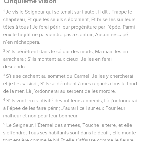
Cinquième vision
1
Je vis le Seigneur qui se tenait sur l’autel. Il dit : Frappe le
chapiteau, Et que les seuils s’ébranlent, Et brise-les sur leurs
têtes à tous ! Je ferai périr leur progéniture par l’épée. Parmi
eux le fugitif ne parviendra pas à s’enfuir, Aucun rescapé
n’en réchappera.
2
S’ils pénètrent dans le séjour des morts, Ma main les en
arrachera ; S’ils montent aux cieux, Je les en ferai
descendre.
3
S’ils se cachent au sommet du Carmel, Je les y chercherai
et je les saisirai ; S’ils se dérobent à mes regards dans le fond
de la mer, Là j’ordonnerai au serpent de les mordre.
4
S’ils vont en captivité devant leurs ennemis, Là j’ordonnerai
à l’épée de les faire périr ; J’aurai l’œil sur eux Pour leur
malheur et non pour leur bonheur.
5
Le Seigneur, l’Éternel des armées, Touche la terre, et elle
s’effondre, Tous ses habitants sont dans le deuil ; Elle monte
tout entière comme le Nil Et elle s’affaisse comme le fleuve