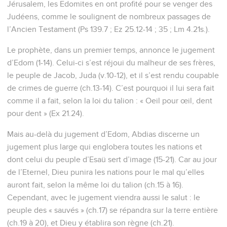
Jérusalem, les Edomites en ont profité pour se venger des
Judéens, comme le soulignent de nombreux passages de
l’Ancien Testament (Ps 139.7 ; Ez 25.12-14 ; 35 ; Lm 4.21s.).
Le prophète, dans un premier temps, annonce le jugement
d’Edom (1-14). Celui-ci s’est réjoui du malheur de ses frères,
le peuple de Jacob, Juda (v.10-12), et il s’est rendu coupable
de crimes de guerre (ch.13-14). C’est pourquoi il lui sera fait
comme il a fait, selon la loi du talion : « Oeil pour œil, dent
pour dent » (Ex 21.24).
Mais au-delà du jugement d’Edom, Abdias discerne un
jugement plus large qui englobera toutes les nations et
dont celui du peuple d’Esaü sert d’image (15-21). Car au jour
de l’Eternel, Dieu punira les nations pour le mal qu’elles
auront fait, selon la même loi du talion (ch.15 à 16).
Cependant, avec le jugement viendra aussi le salut : le
peuple des « sauvés » (ch.17) se répandra sur la terre entière
(ch.19 à 20), et Dieu y établira son règne (ch.21).