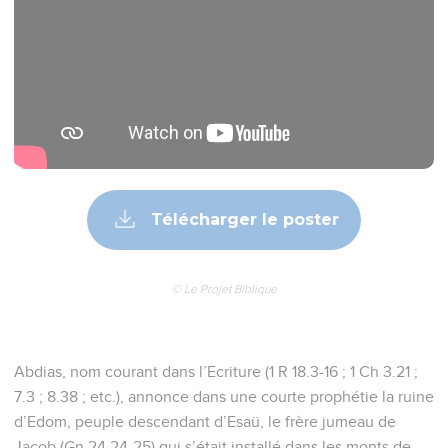
Télécharger le poster
© Le Projet Biblique
Abdias, nom courant dans l’Ecriture (1 R 18.3-16 ; 1 Ch 3.21 ;
7.3 ; 8.38 ; etc.), annonce dans une courte prophétie la ruine
d’Edom, peuple descendant d’Esaü, le frère jumeau de
Jacob (Gn 24.24-25) qui s’était installé dans les monts de