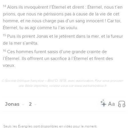
14
Alors ils invoquèrent l’Éternel et dirent : Éternel, nous t’en
prions, que nous ne périssions pas à cause de la vie de cet
homme, et ne nous charge pas d’un sang innocent ! Car toi,
Éternel, tu as agi comme tu l’as voulu.
15
Puis ils prirent Jonas et le jetèrent dans la mer, et la fureur
de la mer s’arrêta.
16
Ces hommes furent saisis d’une grande crainte de
l’Éternel. Ils offrirent un sacrifice à l’Éternel et firent des
vœux.
© Société biblique française – Bibli’O, 1978, avec autorisation. Pour vous procurer
une Bible imprimée, rendez-vous sur www.editionsbiblio.fr
Jonas
2
Seuls les Évangiles sont disponibles en vidéo pour le moment.