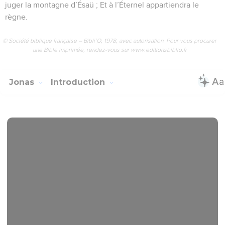
juger la montagne d’Ésaü ; Et à l’Éternel appartiendra le
règne.
© Société biblique française – Bibli’O, 1978, avec autorisation. Pour vous procurer
une Bible imprimée, rendez-vous sur www.editionsbiblio.fr
Jonas
Introduction