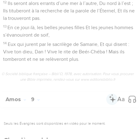
12
Ils seront alors errants d’une mer à l’autre, Du nord à l’est ;
Ils tituberont à la recherche de la parole de l’Éternel, Et ils ne
la trouveront pas.
13
En ce jour-là, les belles jeunes filles Et les jeunes hommes
s’évanouiront de soif,
14
Eux qui jurent par le sacrilège de Samarie, Et qui disent :
Vive ton dieu, Dan ! Vive le rite de Beér-Chéba ! Mais ils
tomberont et ne se relèveront plus.
© Société biblique française – Bibli’O, 1978, avec autorisation. Pour vous procurer
une Bible imprimée, rendez-vous sur www.editionsbiblio.fr
Amos
9
Seuls les Évangiles sont disponibles en vidéo pour le moment.