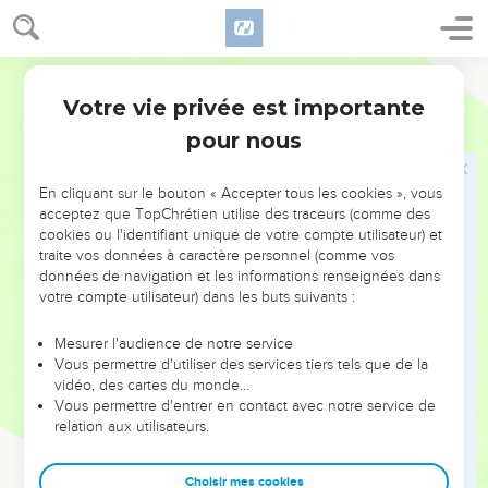
de la maison d’Israël ; le pays ne peut supporter toutes ses
paroles.
Segond 1978 (Colombe)
11
Car voici ce que dit Amos : Jéroboam mourra par l’épée, et
Votre vie privée est importante
Israël sera déporté loin de sa terre.
Amos
7
pour nous
12
Amatsia dit à Amos : Visionnaire, va-t’en, enfuis-toi dans le
pays de Juda ; manges-y ton pain, et là tu prophétiseras.
En cliquant sur le bouton « Accepter tous les cookies », vous
13
Mais ne continue pas à prophétiser à Béthel, car c’est un
acceptez que TopChrétien utilise des traceurs (comme des
sanctuaire du roi, et c’est une maison royale.
cookies ou l'identifiant unique de votre compte utilisateur) et
traite vos données à caractère personnel (comme vos
14
Amos répondit à Amatsia : Je ne suis ni prophète, ni fils de
données de navigation et les informations renseignées dans
prophète ; mais je suis bouvier et je cultive des sycomores.
votre compte utilisateur) dans les buts suivants :
15
L’Éternel m’a pris derrière le troupeau, et l’Éternel m’a dit :
Va, prophétise à mon peuple d’Israël.
Mesurer l'audience de notre service
Vous permettre d'utiliser des services tiers tels que de la
16
Écoute maintenant la parole de l’Éternel, toi qui dis : Ne
vidéo, des cartes du monde…
prophétise pas sur Israël et ne bavarde pas sur la maison
Vous permettre d'entrer en contact avec notre service de
relation aux utilisateurs.
d’Isaac.
17
A cause de cela, voici ce que dit l’Éternel : Ta femme se
Choisir mes cookies
prostituera dans la ville, tes fils et tes filles tomberont par