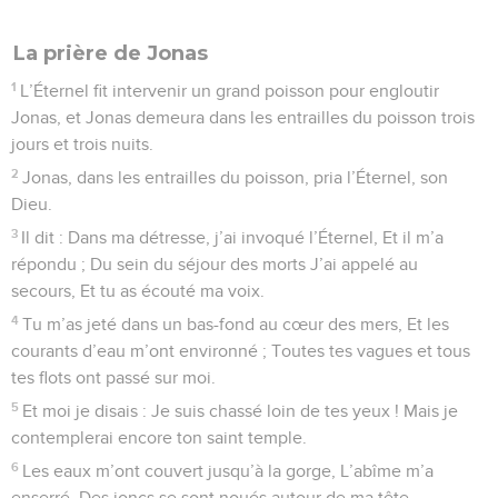
La prière de Jonas
1
L’Éternel fit intervenir un grand poisson pour engloutir
Jonas, et Jonas demeura dans les entrailles du poisson trois
jours et trois nuits.
2
Jonas, dans les entrailles du poisson, pria l’Éternel, son
Dieu.
3
Il dit : Dans ma détresse, j’ai invoqué l’Éternel, Et il m’a
répondu ; Du sein du séjour des morts J’ai appelé au
secours, Et tu as écouté ma voix.
4
Tu m’as jeté dans un bas-fond au cœur des mers, Et les
courants d’eau m’ont environné ; Toutes tes vagues et tous
tes flots ont passé sur moi.
5
Et moi je disais : Je suis chassé loin de tes yeux ! Mais je
contemplerai encore ton saint temple.
6
Les eaux m’ont couvert jusqu’à la gorge, L’abîme m’a
enserré, Des joncs se sont noués autour de ma tête.