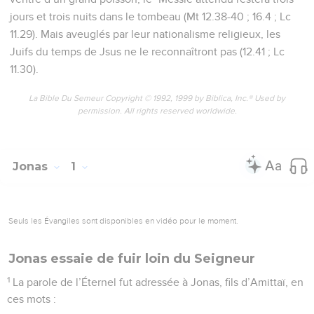
jours et trois nuits dans le tombeau (Mt 12.38-40 ; 16.4 ; Lc
11.29). Mais aveuglés par leur nationalisme religieux, les
Juifs du temps de Jsus ne le reconnaîtront pas (12.41 ; Lc
11.30).
La Bible Du Semeur Copyright © 1992, 1999 by Biblica, Inc.® Used by
permission. All rights reserved worldwide.
Jonas
1
Seuls les Évangiles sont disponibles en vidéo pour le moment.
Jonas essaie de fuir loin du Seigneur
1
La parole de l’Éternel fut adressée à Jonas, fils d’Amittaï, en
ces mots :