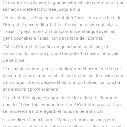
2
Lève-toi, va à Ninive, la grande ville, et crie contre elle ! Car
sa méchanceté est montée jusqu’à moi.
3
Alors Jonas se leva pour s’enfuir à Tarsis, loin de la face de
l’Éternel. Il descendit à Jaffa et trouva un navire qui allait à
Tarsis ; il paya le prix du transport et s’embarqua avec les
gens pour aller à Tarsis, loin de la face de l’Éternel.
4
Mais l’Éternel fit souffler un grand vent sur la mer, et il
s’éleva sur la mer une grande tempête. Le navire menaçait
de se briser.
5
Les marins eurent peur, ils implorèrent chacun leur dieu et
lancèrent dans la mer les objets qui étaient sur le navire pour
s’en alléger. Jonas descendit au fond du bateau, se coucha
et s’endormit profondément.
6
Le chef d’équipage s’approcha de lui et lui dit : Pourquoi
dors-tu ? Lève-toi, invoque ton Dieu ! Peut-être que ce Dieu
se modérera à notre égard, et nous ne périrons pas.
7
Ils se dirent l’un à l’autre : Venez, et tirons au sort, pour
connaître celui qui nous attire ce malheur. Ils tirèrent au sort,