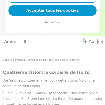
l’épée, ta terre sera partagée au cordeau ; toi, tu mourras sur
Accepter tous les cookies
une terre impure, et Israël sera déporté loin de sa terre.
© Société biblique française – Bibli’O, 1978, avec autorisation. Pour vous procurer
Tout refuser
une Bible imprimée, rendez-vous sur www.editionsbiblio.fr
Amos
8
Seuls les Évangiles sont disponibles en vidéo pour le moment.
Quatrième vision: la corbeille de fruits
1
Le Seigneur, l’Éternel, m’envoya cette vision. Voici une
corbeille de fruits mûrs.
2
Il dit : Que vois-tu, Amos ? Je répondis : Une corbeille de
fruits mûrs. Et l’Éternel me dit : La fin a mûri pour mon peuple
d’Israël ; Je ne lui passerai plus rien.