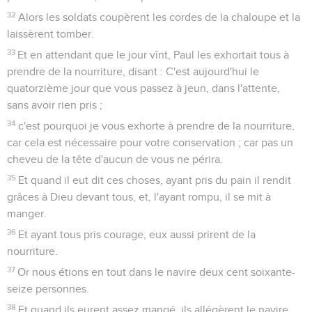
Mais ils lui dirent : Pour nous, nous n'avons pas reçu de
lettre de Judée à ton sujet ; et aucun des frères qui sont
arrivés n'a rapporté ou dit quelque mal de toi ;
22
mais nous demandons à entendre de toi quel est ton
sentiment ; car, quant à cette secte, il nous est connu que
partout on la contredit.
23
Et lui ayant assigné un jour, plusieurs vinrent auprès de lui
dans son logis ; et il leur exposait la vérité, en rendant
témoignage du royaume de Dieu, depuis le matin jusqu'au
soir, cherchant à les persuader des choses concernant Jésus,
et par la loi de Moïse et par les prophètes.
24
Et les uns furent persuadés par les choses qu'il disait ; et
les autres ne croyaient pas.
25
Et n'étant pas d'accord entre eux, ils se retirèrent, après
que Paul leur eut dit une seule parole : l'Esprit Saint a bien
parlé à nos pères par Ésaïe le prophète, disant :
26
"Va vers ce peuple et dis : En entendant vous entendrez
et vous ne comprendrez point, et en voyant vous verrez et