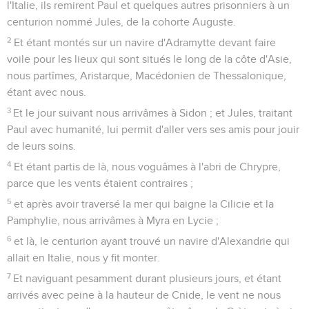
câbles, lâchant en même temps les attaches des
gouvernails ; et ayant mis au vent la voile d'artimon, ils
cinglèrent vers la plage.
41
Et étant tombés en un lieu baigné des deux côtés par la
mer, ils échouèrent le navire ; et la proue se trouvant
engagée demeurait immobile, mais la poupe se rompait par
la violence des vagues.
42
Et l'avis des soldats fut de tuer les prisonniers, de peur
que quelqu'un d'eux ne se sauvât à la nage et ne s'enfuît.
43
Mais le centurion, voulant sauver Paul, les empêcha
d'exécuter leur dessein, et il ordonna que ceux qui savaient
nager se jetassent dehors les premiers et gagnassent la
terre ;
44
et le reste, les uns sur des planches, et les autres sur
quelques débris du navire. Et ainsi il arriva que tous
parvinrent à terre sains et saufs.
Actes
28