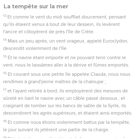
5
Lui donc, ayant secoué la bête dans le feu, n'en souffrit
aucun mal ;
6
et ils s'attendaient à ce qu'il enflerait ou tomberait mort
subitement. Mais quand ils eurent longtemps attendu et
qu'ils eurent vu qu'il ne lui arrivait rien d'extraordinaire,
changeant de sentiment, ils dirent que c'était un dieu.
7
Or aux environs de ce lieu-là se trouvaient des possessions
du premier de l'île, nommé Publius, qui nous reçut, et nous
logea durant trois jours avec beaucoup de bonté.
8
Et il arriva que le père de Publius était là couché, souffrant
beaucoup de la fièvre et de la dysenterie ; et Paul, étant
entré auprès de lui, pria et lui imposa les mains et le guérit.
9
Mais ceci étant arrivé, les autres malades aussi qui se
trouvaient dans l'île vinrent et furent guéris.
10
Et ceux-ci nous firent aussi de grands honneurs, et à notre
départ nous fournirent ce qui nous était nécessaire.