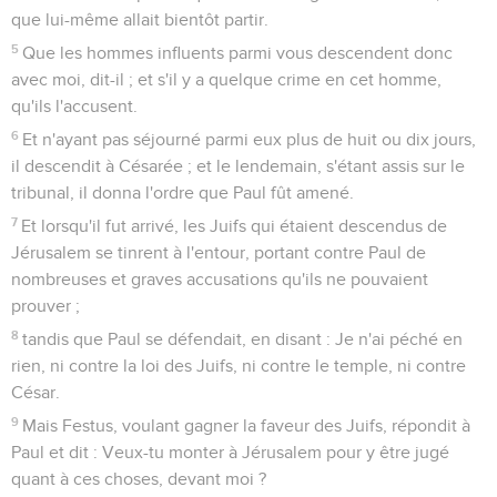
je les contraignais de blasphémer ; et transporté de fureur
contre eux, je les persécutais même jusque dans les villes
étrangères.
Paul raconte sa conversion
12
Et comme j'allais aussi à Damas pour cela, avec pouvoir et
commission de la part des principaux sacrificateurs,
13
en chemin, en plein midi, je vis, ô roi, une lumière plus
éclatante que la splendeur du soleil, laquelle resplendit du
ciel autour de moi et de ceux qui étaient en chemin avec
moi.
14
Et comme nous étions tous tombés à terre, j'entendis une
voix qui me parlait et qui disait en langue hébraïque : Saul !
Saul ! pourquoi me persécutes-tu ? Il t'est dur de regimber
contre les aiguillons.
15
Et moi je dis : Qui es-tu, Seigneur ? Et le Seigneur dit : Je
suis Jésus que tu persécutes.