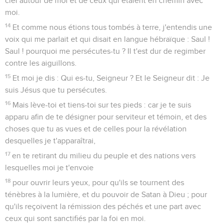
vent, nous le laissâmes aller à la dérive et fûmes emportés.
16
Et courant sous une petite île appelée Clauda, nous nous
rendîmes à grand'peine maîtres de la chaloupe ;
17
et l'ayant retirée à bord, ils employèrent des mesures de
sûreté en liant le navire avec un câble passé dessous ; et
craignant de tomber sur les bancs de sable de la Syrte, ils
descendirent les agrès supérieurs, et étaient ainsi emportés.
18
Et comme nous étions violemment battus par la tempête,
le jour suivant ils jetèrent une partie de la charge.
19
Et le troisième jour ils jetèrent de leurs propres mains les
agrès du navire.
20
Et comme durant plusieurs jours il ne parut ni soleil ni
étoiles, et qu'une grande tempête nous pressait, dès lors
toute espérance de pouvoir nous sauver nous fut ôtée.
21
Et après qu'on eut été longtemps sans manger, alors Paul,
se tenant au milieu d'eux, dit : O hommes, vous auriez dû
m'écouter et ne pas partir de Crète, et éviter ces avaries et