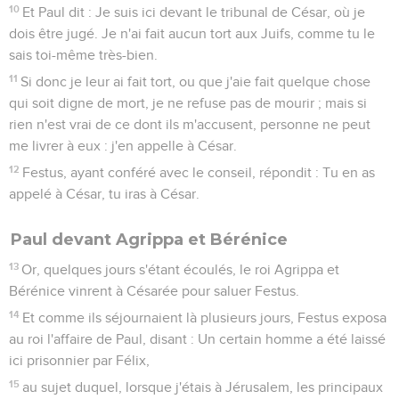
16
Mais lève-toi et tiens-toi sur tes pieds : car je te suis
apparu afin de te désigner pour serviteur et témoin, et des
choses que tu as vues et de celles pour la révélation
desquelles je t'apparaîtrai,
17
en te retirant du milieu du peuple et des nations vers
lesquelles moi je t'envoie
18
pour ouvrir leurs yeux, pour qu'ils se tournent des
ténèbres à la lumière, et du pouvoir de Satan à Dieu ; pour
qu'ils reçoivent la rémission des péchés et une part avec
ceux qui sont sanctifiés par la foi en moi.
Paul parle de son œuvre
19
Ainsi, ô roi Agrippa, je n'ai pas été désobéissant à la vision
céleste ;
20
mais j'ai annoncé premièrement à ceux de Damas, et à
Jérusalem, et à tout le pays de la Judée, et aux nations, de
se repentir et de se tourner vers Dieu, en faisant des oeuvres
convenables à la repentance.