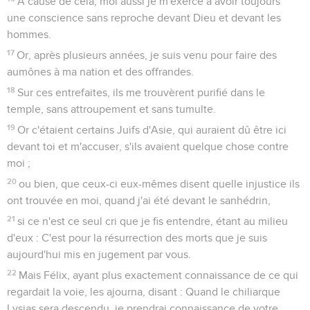
les chiliarques et les principaux de la ville, Paul, sur l'ordre
de Festus, fut amené.
24
Et Festus dit : Roi Agrippa, et vous tous qui êtes ici
présents avec nous, vous voyez cet homme au sujet duquel
toute la multitude des Juifs m'a sollicité, tant à Jérusalem
qu'ici, s'écriant qu'il ne devait plus vivre.
25
Mais moi, ayant trouvé qu'il n'avait rien fait qui fût digne
de mort, et cet homme lui-même en ayant appelé à Auguste,
j'ai résolu de l'envoyer.
26
Mais je n'ai rien de certain à écrire à l'empereur à son
sujet, c'est pourquoi je l'ai amené devant vous, et
principalement devant toi, roi Agrippa, en sorte qu'après
avoir procédé à un interrogatoire, j'aie quelque chose à
écrire ;
27
car il me semble déraisonnable d'envoyer un prisonnier
sans indiquer en même temps les choses qui sont mises à sa
charge.