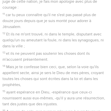
homme fût amené ;
18
au sujet duquel les accusateurs, se tenant là, n'avancèrent
aucune charge relativement aux choses que moi je
supposais ;
19
mais ils avaient contre lui quelques questions touchant
leur culte religieux et touchant un certain Jésus mort, que
Paul affirmait être vivant.
20
Et comme moi j'étais dans l'embarras pour procéder à une
information sur ces choses, je demandai à cet homme s'il
voulait aller à Jérusalem pour y être jugé quant à ces choses.
21
Mais Paul, en ayant appelé, demandant à être réservé au
jugement d'Auguste, je donnai ordre qu'il fût gardé jusqu'à
ce que je l'envoyasse à César.
22
Et Agrippa dit à Festus : Je voudrais bien moi-même aussi
entendre cet homme. Demain, dit-il, tu l'entendras.
23
Le lendemain donc, Agrippa et Bérénice étant venus en
grande pompe, et étant entrés dans la salle d'audience avec