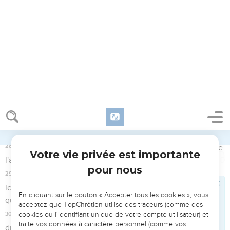
femme qui était Juive, manda Paul et l'entendit sur la foi en
Christ.
25
Et comme il discourait sur la justice et sur la tempérance
et sur le jugement à venir, Félix tout effrayé répondit : Pour
le présent va-t'en ; quand je trouverai un moment
convenable, je te ferai appeler,
26
-espérant en même temps que Paul lui donnerait quelque
argent ; c'est pourquoi aussi il le faisait venir souvent et
s'entretenait avec lui.
27
Or, quand deux ans furent accomplis, Félix eut pour
successeur Porcius Festus ; et, voulant gagner la faveur des
Juifs, Félix laissa Paul prisonnier.
Actes
25
Seuls les Évangiles sont disponibles en vidéo pour le moment.