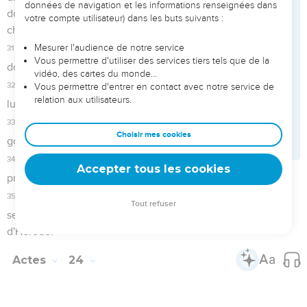
Paul en appelle à l'empereur
1
Festus donc, étant arrivé dans la province, monta trois jours
après de Césarée à Jérusalem.
2
Et les principaux sacrificateurs et les principaux d'entre les
Juifs portèrent plainte devant lui contre Paul ; et ils lui
présentaient leur requête,
3
demandant contre Paul cette grâce qu'il le fît venir à
Jérusalem, dressant des embûches pour le tuer en chemin.
4
Festus donc répondit que Paul serait gardé à Césarée, et
que lui-même allait bientôt partir.
5
Que les hommes influents parmi vous descendent donc
avec moi, dit-il ; et s'il y a quelque crime en cet homme,
qu'ils l'accusent.
6
Et n'ayant pas séjourné parmi eux plus de huit ou dix jours,
il descendit à Césarée ; et le lendemain, s'étant assis sur le
tribunal, il donna l'ordre que Paul fût amené.
7