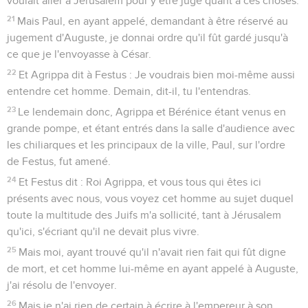
26
car le roi a la connaissance de ces choses, et je parle
hardiment devant lui, car je suis persuadé qu'il n'ignore rien
de ces choses : car ceci n'a point été fait en secret.
27
O roi Agrippa ! crois-tu aux prophètes ? Je sais que tu y
crois.
28
Et Agrippa dit à Paul : Tu me persuaderas bientôt d'être
chrétien.
29
Mais Paul dit : Plût à Dieu que non seulement toi, mais
aussi tous ceux qui m'entendent aujourd'hui, vous
devinssiez de toutes manières tels que je suis, hormis ces
liens.
30
Et le roi se leva, et le gouverneur et Bérénice, et ceux qui
étaient assis avec eux ;
31
et quand ils se furent retirés, ils conférèrent entre eux,
disant : Cet homme ne fait rien qui soit digne de mort ou de
liens.
32
Et Agrippa dit à Festus : Cet homme aurait pu être relâché,