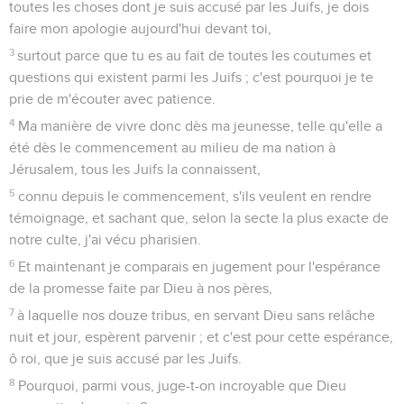
de leurs soins.
4
Et étant partis de là, nous voguâmes à l'abri de Chrypre,
parce que les vents étaient contraires ;
5
et après avoir traversé la mer qui baigne la Cilicie et la
Pamphylie, nous arrivâmes à Myra en Lycie ;
6
et là, le centurion ayant trouvé un navire d'Alexandrie qui
allait en Italie, nous y fit monter.
7
Et naviguant pesamment durant plusieurs jours, et étant
arrivés avec peine à la hauteur de Cnide, le vent ne nous
permettant pas d'avancer, nous côtoyâmes la Crète, vis-à-vis
de Salmone ;
8
et l'ayant longée avec peine, nous arrivâmes en un lieu qui
est appelé Beaux-Ports, près duquel était la ville de Lasée.
9
Et comme il s'était écoulé assez de temps, et que la
navigation était déjà périlleuse, parce que le jeûne aussi
était déjà passé,
10
Paul les avertissait, disant : Hommes, je vois que la