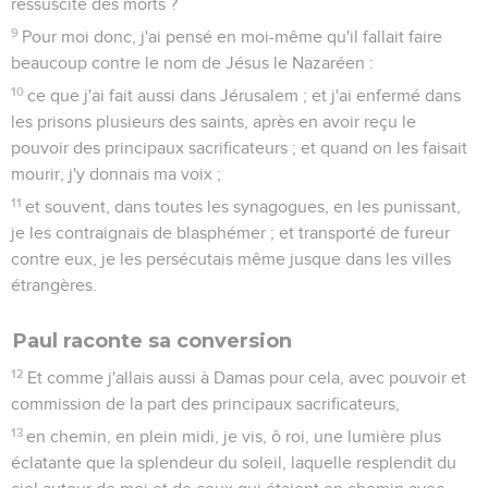
navigation sera accompagnée de revers et de beaucoup de
dommage, non seulement quant au chargement et au navire,
mais même quant à nos vies.
11
Mais le centurion se fiait plus au pilote et au patron du
navire qu'à ce que Paul disait.
12
Et comme le port n'était pas commode pour hiverner, la
plupart furent d'avis de partir de là, afin d'atteindre, s'il était
possible, Phénice, port de Crète regardant vers le nord-est et
le sud-est, afin d'y passer l'hiver.
La tempête sur la mer
13
Et comme le vent du midi soufflait doucement, pensant
qu'ils étaient venus à bout de leur dessein, ils levèrent
l'ancre et côtoyèrent de près l'île de Crète.
14
Mais un peu après, un vent orageux, appelé Euroclydon,
descendit violemment de l'île.
15
Et le navire étant emporté et ne pouvant tenir contre le