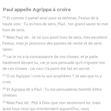
ayant passé un peu plus loin, et ayant encore jeté la sonde,
ils trouvèrent quinze brasses.
29
Et craignant que nous ne donnassions au milieu des
écueils, ils jetèrent quatre ancres de la poupe et
souhaitèrent que le jour vînt.
30
Et comme les matelots cherchaient à s'enfuir du navire,
ayant descendu la chaloupe en mer sous prétexte d'aller
jeter au loin les ancres de la proue,
31
dit au centurion et aux soldats : Si ceux-ci ne demeurent
pas dans le navire, vous ne pouvez être sauvés.
32
Alors les soldats coupèrent les cordes de la chaloupe et la
laissèrent tomber.
33
Et en attendant que le jour vînt, Paul les exhortait tous à
prendre de la nourriture, disant : C'est aujourd'hui le
quatorzième jour que vous passez à jeun, dans l'attente,
sans avoir rien pris ;
34
c'est pourquoi je vous exhorte à prendre de la nourriture,