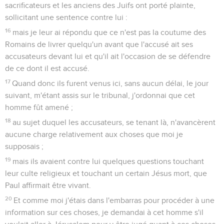
21
A cause de cela les Juifs, m'ayant pris dans le temple,
cherchaient à me tuer.
22
Ayant donc reçu le secours qui vient de Dieu, me voici
debout jusqu'à ce jour, rendant témoignage aux petits et aux
grands, ne disant rien d'autre que ce que les prophètes et
Moïse ont annoncé devoir arriver,
23
savoir qu'il fallait que le Christ fût soumis aux souffrances,
et que, le premier, par la résurrection des morts, il devait
annoncer la lumière et au peuple et aux nations.
Paul appelle Agrippa à croire
24
Et comme il parlait ainsi pour sa défense, Festus dit à
haute voix : Tu es hors de sens, Paul ; ton grand savoir te met
hors de sens.
25
Mais Paul dit : Je ne suis point hors de sens, très-excellent
Festus, mais je prononce des paroles de vérité et de sens
rassis :