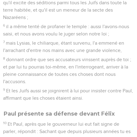
appelé à César, tu iras à César.
Paul devant Agrippa et Bérénice
13
Or, quelques jours s'étant écoulés, le roi Agrippa et
Bérénice vinrent à Césarée pour saluer Festus.
14
Et comme ils séjournaient là plusieurs jours, Festus exposa
au roi l'affaire de Paul, disant : Un certain homme a été laissé
ici prisonnier par Félix,
15
au sujet duquel, lorsque j'étais à Jérusalem, les principaux
sacrificateurs et les anciens des Juifs ont porté plainte,
sollicitant une sentence contre lui :
16
mais je leur ai répondu que ce n'est pas la coutume des
Romains de livrer quelqu'un avant que l'accusé ait ses
accusateurs devant lui et qu'il ait l'occasion de se défendre
de ce dont il est accusé.
17
Quand donc ils furent venus ici, sans aucun délai, le jour
suivant, m'étant assis sur le tribunal, j'ordonnai que cet