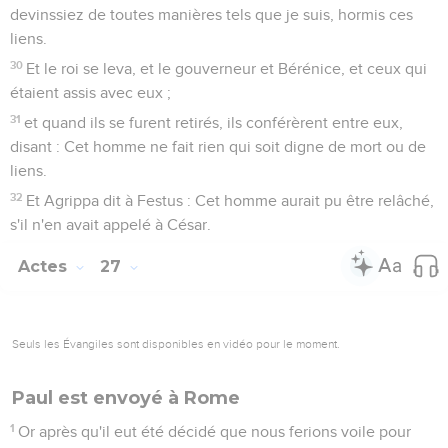
car cela est nécessaire pour votre conservation ; car pas un
cheveu de la tête d'aucun de vous ne périra.
35
Et quand il eut dit ces choses, ayant pris du pain il rendit
grâces à Dieu devant tous, et, l'ayant rompu, il se mit à
manger.
36
Et ayant tous pris courage, eux aussi prirent de la
nourriture.
37
Or nous étions en tout dans le navire deux cent soixante-
seize personnes.
38
Et quand ils eurent assez mangé, ils allégèrent le navire
en jetant le froment dans la mer.
Le naufrage
39
Et le jour étant venu, ils ne reconnaissaient pas le pays ;
mais ils apercevaient une baie ayant une plage, sur laquelle
ils résolurent, s'ils le pouvaient, de faire échouer le navire.
40
Et ils abandonnèrent les ancres à la mer, coupant les