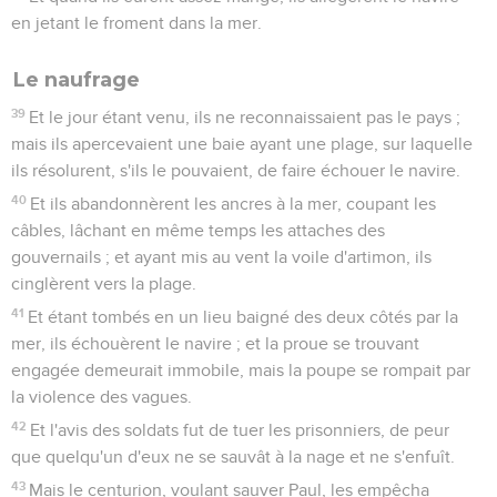
vous n'apercevrez point ;
27
car le coeur de ce peuple s'est épaissi et ils ont ouï dur de
leurs oreilles, et ils ont fermé leurs yeux, de peur qu'ils ne
voient des yeux, et qu'ils n'entendent des oreilles et qu'ils ne
comprennent du coeur, et qu'ils ne se convertissent, et que
je ne les guérisse".
28
Sachez donc que ce salut de Dieu a été envoyé aux
nations ; et eux écouteront.
29
Quand il eut dit ces choses, les Juifs se retirèrent, ayant
entre eux une grande discussion.
30
Et Paul demeura deux ans entiers dans un logement qu'il
avait loué pour lui, et il recevait tous ceux qui venaient vers
lui,
31
prêchant le royaume de Dieu et enseignant les choses qui
regardent le Seigneur Jésus Christ, avec toute hardiesse,
sans empêchement.
Contenus
Versions
Commentaires
Strong
Dictionnaire