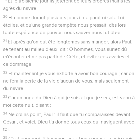
Paul arrive à Rome
11
Et trois mois après, nous partîmes sur un navire
d'Alexandrie qui avait hiverné dans l'île, et qui avait pour
enseigne les Dioscures.
12
Et ayant relâché à Syracuse, nous y demeurâmes trois
jours.
13
De là nous fîmes un circuit, et nous arrivâmes à Rhegium ;
et un jour après, le vent du midi s'étant levé, nous arrivâmes
le deuxième jour à Pouzzoles,
14
ayant trouvé des frères, nous fûmes priés de demeurer
avec eux sept jours ; et ainsi nous allâmes à Rome.
15
Et de là, les frères, ayant appris les choses qui nous étaient
arrivées, vinrent au-devant de nous jusqu'au Forum d'Appius
et aux Trois-Tavernes ; et Paul, les voyant, rendit grâces à
Dieu et prit courage.
16
Et lorsque nous fûmes arrivés à Rome, le centurion livra
les prisonniers au préfet du prétoire, et il fut permis à Paul de