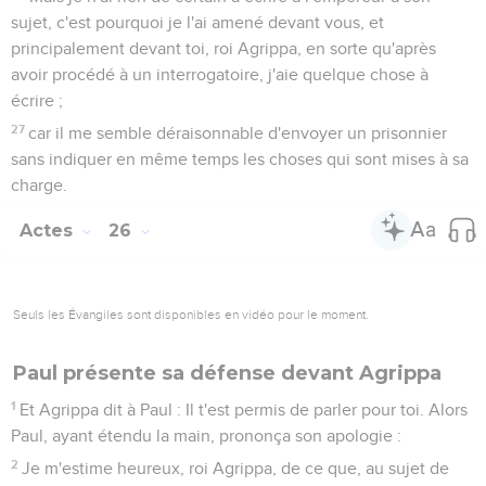
s'il n'en avait appelé à César.
Actes
27
Seuls les Évangiles sont disponibles en vidéo pour le moment.
Paul est envoyé à Rome
1
Or après qu'il eut été décidé que nous ferions voile pour
l'Italie, ils remirent Paul et quelques autres prisonniers à un
centurion nommé Jules, de la cohorte Auguste.
2
Et étant montés sur un navire d'Adramytte devant faire
voile pour les lieux qui sont situés le long de la côte d'Asie,
nous partîmes, Aristarque, Macédonien de Thessalonique,
étant avec nous.
3
Et le jour suivant nous arrivâmes à Sidon ; et Jules, traitant
Paul avec humanité, lui permit d'aller vers ses amis pour jouir