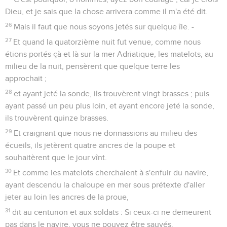
demeurer chez lui avec un soldat qui le gardait.
Paul prêche à Rome
17
Or il arriva, trois jours après, que Paul convoqua ceux qui
étaient les principaux des Juifs ; et quand ils furent
assemblés, il leur dit : Hommes frères, quoique je n'aie rien
fait contre le peuple ou contre les coutumes des pères, fait
prisonnier à Jérusalem, j'ai été livré entre les mains des
Romains qui,
18
après m'avoir interrogé, voulaient me relâcher, parce qu'il
n'y avait en moi aucun crime digne de mort.
19
Mais les Juifs s'y opposant, j'ai été contraint d'en appeler à
César, non que j'aie quelque accusation à porter contre ma
nation.
20
C'est donc là le sujet pour lequel je vous ai appelés, afin
de vous voir et de vous parler, car c'est pour l'espérance
d'Israël que je suis chargé de cette chaîne.
21