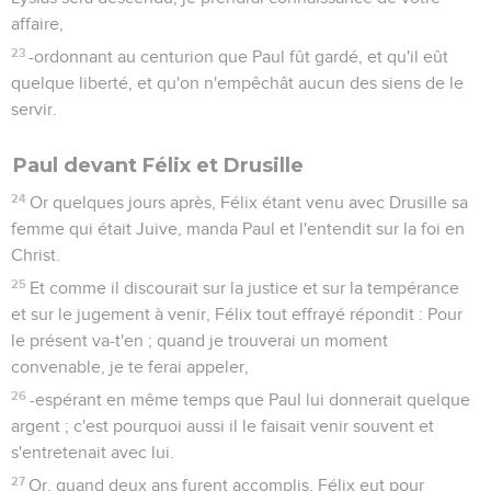
Actes
26
Seuls les Évangiles sont disponibles en vidéo pour le moment.
Paul présente sa défense devant Agrippa
1
Et Agrippa dit à Paul : Il t'est permis de parler pour toi. Alors
Paul, ayant étendu la main, prononça son apologie :
2
Je m'estime heureux, roi Agrippa, de ce que, au sujet de
toutes les choses dont je suis accusé par les Juifs, je dois
faire mon apologie aujourd'hui devant toi,
3
surtout parce que tu es au fait de toutes les coutumes et
questions qui existent parmi les Juifs ; c'est pourquoi je te
prie de m'écouter avec patience.
4
Ma manière de vivre donc dès ma jeunesse, telle qu'elle a
été dès le commencement au milieu de ma nation à
Jérusalem, tous les Juifs la connaissent,