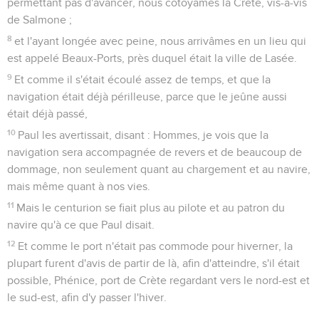
Seuls les Évangiles sont disponibles en vidéo pour le moment.
Paul dans l'île de Malte
1
Et ayant été sauvés, alors nous apprîmes que l'île s'appelait
Malte.
2
Et les barbares usèrent d'une humanité peu ordinaire
envers nous, car ayant allumé un feu, ils nous reçurent tous,
à cause de la pluie qui tombait et à cause du froid.
3
Et Paul ayant ramassé une quantité de branches sèches et
les ayant mises sur le feu, une vipère sortit de la chaleur et
s'attacha à sa main.
4
Et quand les barbares virent la bête suspendue à sa main,
ils se dirent l'un à l'autre : Assurément, cet homme est un
meurtrier, puisque, après avoir été sauvé de la mer, Némésis
n'a pas permis qu'il vécût.