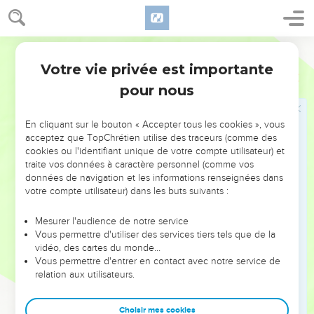
ouvriers avec eux pour la vérité.
Segond 1910
Diotrèphe et Démétrius
Votre vie privée est importante
3 Jean
1
9
J'ai écrit quelques mots à l'Église ; mais Diotrèphe, qui
pour nous
aime à être le premier parmi eux, ne nous reçoit point.
10
C'est pourquoi, si je vais vous voir, je rappellerai les actes
En cliquant sur le bouton « Accepter tous les cookies », vous
qu'il commet, en tenant contre nous de méchants propos ;
acceptez que TopChrétien utilise des traceurs (comme des
non content de cela, il ne reçoit pas les frères, et ceux qui
cookies ou l'identifiant unique de votre compte utilisateur) et
voudraient le faire, il les en empêche et les chasse de
traite vos données à caractère personnel (comme vos
données de navigation et les informations renseignées dans
l'Église.
votre compte utilisateur) dans les buts suivants :
11
Bien-aimé, n'imite pas le mal, mais le bien. Celui qui fait le
bien est de Dieu ; celui qui fait le mal n'a point vu Dieu.
Mesurer l'audience de notre service
Vous permettre d'utiliser des services tiers tels que de la
12
Tous, et la vérité elle-même, rendent un bon témoignage
vidéo, des cartes du monde…
à Démétrius ; nous aussi, nous lui rendons témoignage, et tu
Vous permettre d'entrer en contact avec notre service de
sais que notre témoignage est vrai.
relation aux utilisateurs.
Salutations finales
Choisir mes cookies