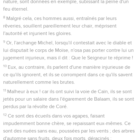
nature, sont données en exemple, subissant la peine d'un
feu éternel.
8
Malgré cela, ces hommes aussi, entraînés par leurs
rêveries, souillent pareillement leur chair, méprisent
l'autorité et injurient les gloires.
9
Or, l'archange Michel, lorsqu'il contestait avec le diable et
lui disputait le corps de Moïse, n'osa pas porter contre lui un
jugement injurieux, mais il dit : Que le Seigneur te réprime !
10
Eux, au contraire, ils parlent d'une manière injurieuse de
ce qu'ils ignorent, et ils se corrompent dans ce qu'ils savent
naturellement comme les brutes.
11
Malheur à eux ! car ils ont suivi la voie de Caïn, ils se sont
jetés pour un salaire dans l'égarement de Balaam, ils se sont
perdus par la révolte de Coré.
12
Ce sont des écueils dans vos agapes, faisant
impudemment bonne chère, se repaissant eux-mêmes. Ce
sont des nuées sans eau, poussées par les vents ; des arbres
d'automne sans fruits, deux fois morts, déracinés ;