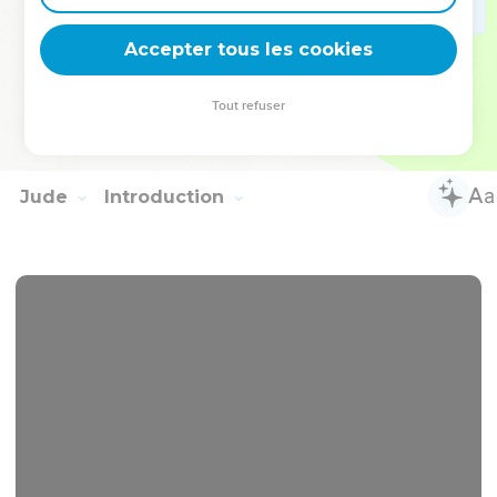
13
J'aurais beaucoup de choses à t'écrire, mais je ne veux pas
Accepter tous les cookies
le faire avec l'encre et la plume.
14
J'espère te voir bientôt, et nous parlerons de bouche à
Tout refuser
bouche. (1 : 15) Que la paix soit avec toi ! Les amis te saluent.
Salue les amis, chacun en particulier.
Jude
Introduction