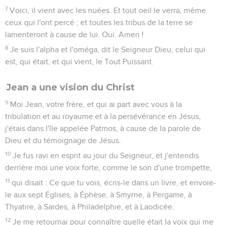
7
Voici, il vient avec les nuées. Et tout oeil le verra, même
ceux qui l'ont percé ; et toutes les tribus de la terre se
lamenteront à cause de lui. Oui. Amen !
8
Je suis l'alpha et l'oméga, dit le Seigneur Dieu, celui qui
est, qui était, et qui vient, le Tout Puissant.
Jean a une vision du Christ
9
Moi Jean, votre frère, et qui ai part avec vous à la
tribulation et au royaume et à la persévérance en Jésus,
j'étais dans l'île appelée Patmos, à cause de la parole de
Dieu et du témoignage de Jésus.
10
Je fus ravi en esprit au jour du Seigneur, et j'entendis
derrière moi une voix forte, comme le son d'une trompette,
11
qui disait : Ce que tu vois, écris-le dans un livre, et envoie-
le aux sept Églises, à Éphèse, à Smyrne, à Pergame, à
Thyatire, à Sardes, à Philadelphie, et à Laodicée.
12
Je me retournai pour connaître quelle était la voix qui me