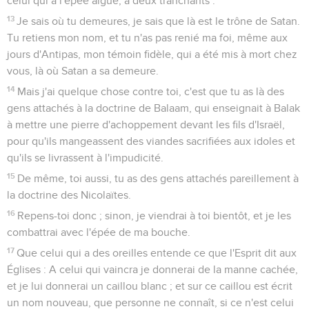
celui qui a l'épée aiguë, à deux tranchants :
13
Je sais où tu demeures, je sais que là est le trône de Satan.
Tu retiens mon nom, et tu n'as pas renié ma foi, même aux
jours d'Antipas, mon témoin fidèle, qui a été mis à mort chez
vous, là où Satan a sa demeure.
14
Mais j'ai quelque chose contre toi, c'est que tu as là des
gens attachés à la doctrine de Balaam, qui enseignait à Balak
à mettre une pierre d'achoppement devant les fils d'Israël,
pour qu'ils mangeassent des viandes sacrifiées aux idoles et
qu'ils se livrassent à l'impudicité.
15
De même, toi aussi, tu as des gens attachés pareillement à
la doctrine des Nicolaïtes.
16
Repens-toi donc ; sinon, je viendrai à toi bientôt, et je les
combattrai avec l'épée de ma bouche.
17
Que celui qui a des oreilles entende ce que l'Esprit dit aux
Églises : A celui qui vaincra je donnerai de la manne cachée,
et je lui donnerai un caillou blanc ; et sur ce caillou est écrit
un nom nouveau, que personne ne connaît, si ce n'est celui