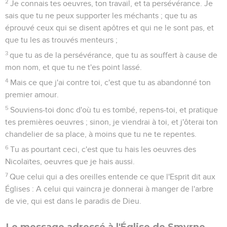
2
Je connais tes oeuvres, ton travail, et ta persévérance. Je
sais que tu ne peux supporter les méchants ; que tu as
éprouvé ceux qui se disent apôtres et qui ne le sont pas, et
que tu les as trouvés menteurs ;
3
que tu as de la persévérance, que tu as souffert à cause de
mon nom, et que tu ne t'es point lassé.
4
Mais ce que j'ai contre toi, c'est que tu as abandonné ton
premier amour.
5
Souviens-toi donc d'où tu es tombé, repens-toi, et pratique
tes premières oeuvres ; sinon, je viendrai à toi, et j'ôterai ton
chandelier de sa place, à moins que tu ne te repentes.
6
Tu as pourtant ceci, c'est que tu hais les oeuvres des
Nicolaïtes, oeuvres que je hais aussi.
7
Que celui qui a des oreilles entende ce que l'Esprit dit aux
Églises : A celui qui vaincra je donnerai à manger de l'arbre
de vie, qui est dans le paradis de Dieu.
Le message adressé à l'Église de Smyrne