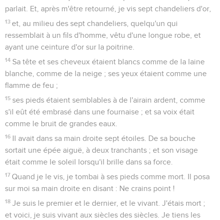
parlait. Et, après m'être retourné, je vis sept chandeliers d'or,
13
et, au milieu des sept chandeliers, quelqu'un qui
ressemblait à un fils d'homme, vêtu d'une longue robe, et
ayant une ceinture d'or sur la poitrine.
14
Sa tête et ses cheveux étaient blancs comme de la laine
blanche, comme de la neige ; ses yeux étaient comme une
flamme de feu ;
15
ses pieds étaient semblables à de l'airain ardent, comme
s'il eût été embrasé dans une fournaise ; et sa voix était
comme le bruit de grandes eaux.
16
Il avait dans sa main droite sept étoiles. De sa bouche
sortait une épée aiguë, à deux tranchants ; et son visage
était comme le soleil lorsqu'il brille dans sa force.
17
Quand je le vis, je tombai à ses pieds comme mort. Il posa
sur moi sa main droite en disant : Ne crains point !
18
Je suis le premier et le dernier, et le vivant. J'étais mort ;
et voici, je suis vivant aux siècles des siècles. Je tiens les