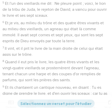
5
Et l'un des vieillards me dit : Ne pleure point ; voici, le lion
de la tribu de Juda, le rejeton de David, a vaincu pour ouvrir
le livre et ses sept sceaux.
6
Et je vis, au milieu du trône et des quatre êtres vivants et
au milieu des vieillards, un agneau qui était là comme
immolé. Il avait sept cornes et sept yeux, qui sont les sept
esprits de Dieu envoyés par toute la terre.
7
Il vint, et il prit le livre de la main droite de celui qui était
assis sur le trône.
8
Quand il eut pris le livre, les quatre êtres vivants et les
vingt-quatre vieillards se prosternèrent devant l'agneau,
tenant chacun une harpe et des coupes d'or remplies de
parfums, qui sont les prières des saints.
9
Et ils chantaient un cantique nouveau, en disant : Tu es
digne de prendre le livre, et d'en ouvrir les sceaux ; car tu as
été immolé, et tu as racheté pour Dieu par ton sang des
hommes de toute tribu, de toute langue, de tout peuple, et
Contenus
Versions
Commentaires
Strong
Dictionnaire
de toute nation ;