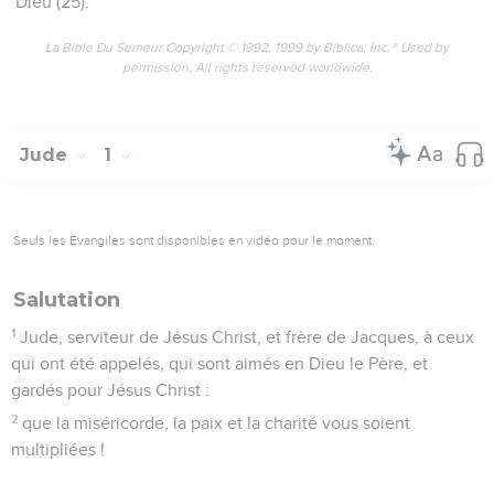
Dieu (25).
La Bible Du Semeur Copyright © 1992, 1999 by Biblica, Inc.® Used by
permission. All rights reserved worldwide.
Jude
1
Seuls les Évangiles sont disponibles en vidéo pour le moment.
Salutation
1
Jude, serviteur de Jésus Christ, et frère de Jacques, à ceux
qui ont été appelés, qui sont aimés en Dieu le Père, et
gardés pour Jésus Christ :
2
que la miséricorde, la paix et la charité vous soient
multipliées !