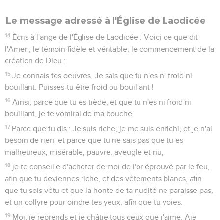
Le message adressé à l'Église de Laodicée
14
Écris à l'ange de l'Église de Laodicée : Voici ce que dit
l'Amen, le témoin fidèle et véritable, le commencement de la
création de Dieu :
15
Je connais tes oeuvres. Je sais que tu n'es ni froid ni
bouillant. Puisses-tu être froid ou bouillant !
16
Ainsi, parce que tu es tiède, et que tu n'es ni froid ni
bouillant, je te vomirai de ma bouche.
17
Parce que tu dis : Je suis riche, je me suis enrichi, et je n'ai
besoin de rien, et parce que tu ne sais pas que tu es
malheureux, misérable, pauvre, aveugle et nu,
18
je te conseille d'acheter de moi de l'or éprouvé par le feu,
afin que tu deviennes riche, et des vêtements blancs, afin
que tu sois vêtu et que la honte de ta nudité ne paraisse pas,
et un collyre pour oindre tes yeux, afin que tu voies.
19
Moi, je reprends et je châtie tous ceux que j'aime. Aie