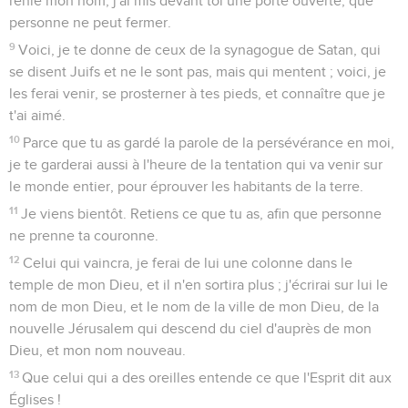
renié mon nom, j'ai mis devant toi une porte ouverte, que
personne ne peut fermer.
9
Voici, je te donne de ceux de la synagogue de Satan, qui
se disent Juifs et ne le sont pas, mais qui mentent ; voici, je
les ferai venir, se prosterner à tes pieds, et connaître que je
t'ai aimé.
10
Parce que tu as gardé la parole de la persévérance en moi,
je te garderai aussi à l'heure de la tentation qui va venir sur
le monde entier, pour éprouver les habitants de la terre.
11
Je viens bientôt. Retiens ce que tu as, afin que personne
ne prenne ta couronne.
12
Celui qui vaincra, je ferai de lui une colonne dans le
temple de mon Dieu, et il n'en sortira plus ; j'écrirai sur lui le
nom de mon Dieu, et le nom de la ville de mon Dieu, de la
nouvelle Jérusalem qui descend du ciel d'auprès de mon
Dieu, et mon nom nouveau.
13
Que celui qui a des oreilles entende ce que l'Esprit dit aux
Églises !