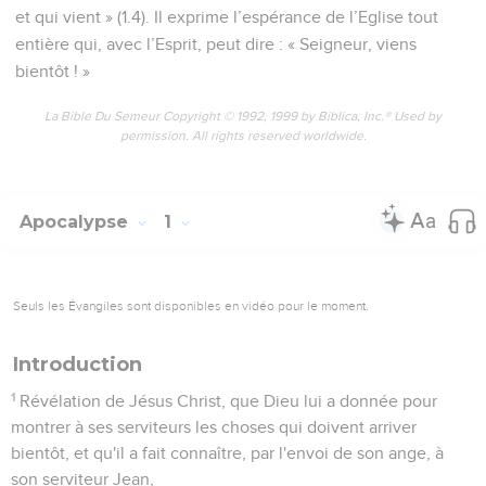
et qui vient » (1.4). Il exprime l’espérance de l’Eglise tout
entière qui, avec l’Esprit, peut dire : « Seigneur, viens
bientôt ! »
La Bible Du Semeur Copyright © 1992, 1999 by Biblica, Inc.® Used by
permission. All rights reserved worldwide.
Apocalypse
1
Seuls les Évangiles sont disponibles en vidéo pour le moment.
Introduction
1
Révélation de Jésus Christ, que Dieu lui a donnée pour
montrer à ses serviteurs les choses qui doivent arriver
bientôt, et qu'il a fait connaître, par l'envoi de son ange, à
son serviteur Jean,