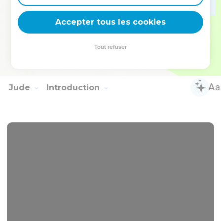
13
J'avais plusieurs choses à t'écrire ; mais je ne veux pas le
Accepter tous les cookies
faire avec la plume et l'encre ;
14
Car j'espère te voir bientôt, et nous parlerons bouche à
Tout refuser
bouche. La paix soit avec toi ! (1-15) Les amis te saluent. Salue
les amis, chacun par son nom.
Jude
Introduction