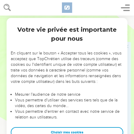
Diotrèphe et Démétrius
Ostervald
9
J'ai écrit à l'Église ; mais Diotrèphe, qui aime à être le
Votre vie privée est importante
3 Jean
1
premier parmi eux, ne nous reçoit point.
pour nous
10
C'est pourquoi, si je viens, je lui rappellerai les oeuvres
qu'il fait, en tenant des discours malins contre nous, et que,
En cliquant sur le bouton « Accepter tous les cookies », vous
ne se contentant pas de cela, il ne reçoit pas lui-même les
acceptez que TopChrétien utilise des traceurs (comme des
frères, mais empêche ceux qui veulent le faire, et les chasse
cookies ou l'identifiant unique de votre compte utilisateur) et
de l'Église.
traite vos données à caractère personnel (comme vos
données de navigation et les informations renseignées dans
11
Bien-aimé, imite non le mal, mais le bien. Celui qui fait le
votre compte utilisateur) dans les buts suivants :
bien, est de Dieu ; mais celui qui fait le mal, n'a point vu
Dieu.
Mesurer l'audience de notre service
Vous permettre d'utiliser des services tiers tels que de la
12
Tous et la vérité elle-même rendent un bon témoignage à
vidéo, des cartes du monde…
Démétrius ; nous aussi, nous le lui rendons, et vous savez
Vous permettre d'entrer en contact avec notre service de
que notre témoignage est véritable.
relation aux utilisateurs.
Salutations finales
Choisir mes cookies