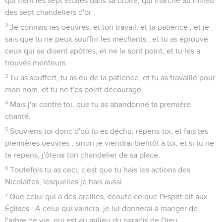
qui tient les sept étoiles dans sa droite, qui marche au milieu
des sept chandeliers d'or :
2
Je connais tes oeuvres, et ton travail, et ta patience ; et je
sais que tu ne peux souffrir les méchants ; et tu as éprouvé
ceux qui se disent apôtres, et ne le sont point, et tu les a
trouvés menteurs.
3
Tu as souffert, tu as eu de la patience, et tu as travaillé pour
mon nom, et tu ne t'es point découragé.
4
Mais j'ai contre toi, que tu as abandonné ta première
charité.
5
Souviens-toi donc d'où tu es déchu, repens-toi, et fais tes
premières oeuvres ; sinon je viendrai bientôt à toi, et si tu ne
te repens, j'ôterai ton chandelier de sa place.
6
Toutefois tu as ceci, c'est que tu hais les actions des
Nicolaïtes, lesquelles je hais aussi.
7
Que celui qui a des oreilles, écoute ce que l'Esprit dit aux
Églises : A celui qui vaincra, je lui donnerai à manger de
l'arbre de vie, qui est au milieu du paradis de Dieu.