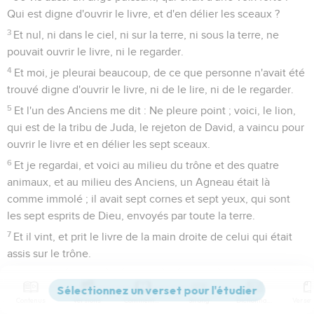
Qui est digne d'ouvrir le livre, et d'en délier les sceaux ?
3
Et nul, ni dans le ciel, ni sur la terre, ni sous la terre, ne
pouvait ouvrir le livre, ni le regarder.
4
Et moi, je pleurai beaucoup, de ce que personne n'avait été
trouvé digne d'ouvrir le livre, ni de le lire, ni de le regarder.
5
Et l'un des Anciens me dit : Ne pleure point ; voici, le lion,
qui est de la tribu de Juda, le rejeton de David, a vaincu pour
ouvrir le livre et en délier les sept sceaux.
6
Et je regardai, et voici au milieu du trône et des quatre
animaux, et au milieu des Anciens, un Agneau était là
comme immolé ; il avait sept cornes et sept yeux, qui sont
les sept esprits de Dieu, envoyés par toute la terre.
7
Et il vint, et prit le livre de la main droite de celui qui était
assis sur le trône.
8
Et quand il eut pris le livre, les quatre animaux et les vingt-
quatre Anciens se prosternèrent devant l'Agneau, ayant
Contenus
Versions
Commentaires
Strong
Dictionnaire
chacun des harpes et des coupes d'or pleines de parfums,