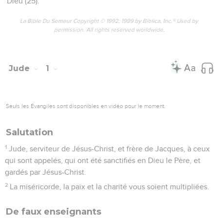
Dieu (25).
La Bible Du Semeur Copyright © 1992, 1999 by Biblica, Inc.® Used by
permission. All rights reserved worldwide.
Jude
1
Seuls les Évangiles sont disponibles en vidéo pour le moment.
Salutation
1
Jude, serviteur de Jésus-Christ, et frère de Jacques, à ceux
qui sont appelés, qui ont été sanctifiés en Dieu le Père, et
gardés par Jésus-Christ.
2
La miséricorde, la paix et la charité vous soient multipliées.
De faux enseignants