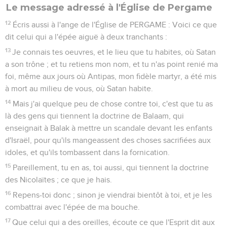
Le message adressé à l'Église de Pergame
12
Écris aussi à l'ange de l'Église de PERGAME : Voici ce que
dit celui qui a l'épée aiguë à deux tranchants :
13
Je connais tes oeuvres, et le lieu que tu habites, où Satan
a son trône ; et tu retiens mon nom, et tu n'as point renié ma
foi, même aux jours où Antipas, mon fidèle martyr, a été mis
à mort au milieu de vous, où Satan habite.
14
Mais j'ai quelque peu de chose contre toi, c'est que tu as
là des gens qui tiennent la doctrine de Balaam, qui
enseignait à Balak à mettre un scandale devant les enfants
d'Israël, pour qu'ils mangeassent des choses sacrifiées aux
idoles, et qu'ils tombassent dans la fornication.
15
Pareillement, tu en as, toi aussi, qui tiennent la doctrine
des Nicolaïtes ; ce que je hais.
16
Repens-toi donc ; sinon je viendrai bientôt à toi, et je les
combattrai avec l'épée de ma bouche.
17
Que celui qui a des oreilles, écoute ce que l'Esprit dit aux