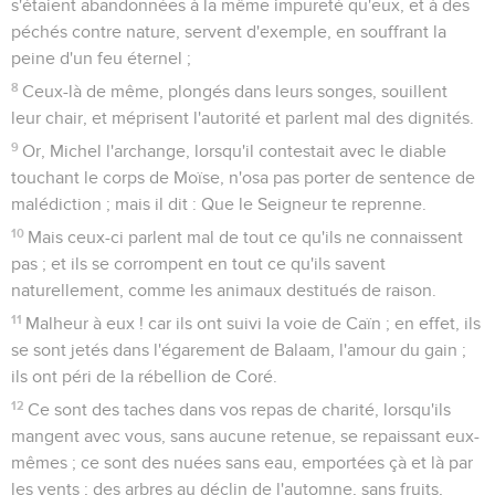
s'étaient abandonnées à la même impureté qu'eux, et à des
péchés contre nature, servent d'exemple, en souffrant la
peine d'un feu éternel ;
8
Ceux-là de même, plongés dans leurs songes, souillent
leur chair, et méprisent l'autorité et parlent mal des dignités.
9
Or, Michel l'archange, lorsqu'il contestait avec le diable
touchant le corps de Moïse, n'osa pas porter de sentence de
malédiction ; mais il dit : Que le Seigneur te reprenne.
10
Mais ceux-ci parlent mal de tout ce qu'ils ne connaissent
pas ; et ils se corrompent en tout ce qu'ils savent
naturellement, comme les animaux destitués de raison.
11
Malheur à eux ! car ils ont suivi la voie de Caïn ; en effet, ils
se sont jetés dans l'égarement de Balaam, l'amour du gain ;
ils ont péri de la rébellion de Coré.
12
Ce sont des taches dans vos repas de charité, lorsqu'ils
mangent avec vous, sans aucune retenue, se repaissant eux-
mêmes ; ce sont des nuées sans eau, emportées çà et là par
les vents ; des arbres au déclin de l'automne, sans fruits,