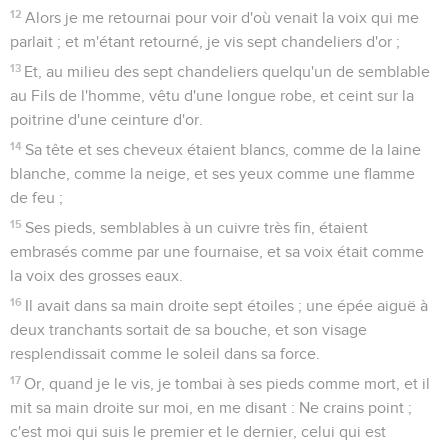
12
Alors je me retournai pour voir d'où venait la voix qui me
parlait ; et m'étant retourné, je vis sept chandeliers d'or ;
13
Et, au milieu des sept chandeliers quelqu'un de semblable
au Fils de l'homme, vêtu d'une longue robe, et ceint sur la
poitrine d'une ceinture d'or.
14
Sa tête et ses cheveux étaient blancs, comme de la laine
blanche, comme la neige, et ses yeux comme une flamme
de feu ;
15
Ses pieds, semblables à un cuivre très fin, étaient
embrasés comme par une fournaise, et sa voix était comme
la voix des grosses eaux.
16
Il avait dans sa main droite sept étoiles ; une épée aiguë à
deux tranchants sortait de sa bouche, et son visage
resplendissait comme le soleil dans sa force.
17
Or, quand je le vis, je tombai à ses pieds comme mort, et il
mit sa main droite sur moi, en me disant : Ne crains point ;
c'est moi qui suis le premier et le dernier, celui qui est