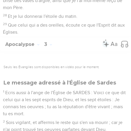
brise des vases d'argile, ainsi que je l'ai moi-même reçu de
mon Père.
28
Et je lui donnerai l'étoile du matin.
29
Que celui qui a des oreilles, écoute ce que l'Esprit dit aux
Églises.
Apocalypse
3
Seuls les Évangiles sont disponibles en vidéo pour le moment.
Le message adressé à l'Église de Sardes
1
Ecris aussi à l'ange de l'Église de SARDES : Voici ce que dit
celui qui a les sept esprits de Dieu, et les sept étoiles : Je
connais tes oeuvres ; tu as la réputation d'être vivant ; mais
tu es mort.
2
Sois vigilant, et affermis le reste qui s'en va mourir ; car je
n'ai point trouvé tes oeuvres parfaites devant Dieu.