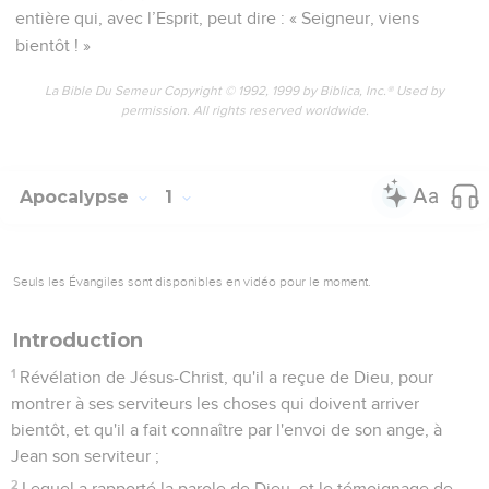
entière qui, avec l’Esprit, peut dire : « Seigneur, viens
bientôt ! »
La Bible Du Semeur Copyright © 1992, 1999 by Biblica, Inc.® Used by
permission. All rights reserved worldwide.
Apocalypse
1
Seuls les Évangiles sont disponibles en vidéo pour le moment.
Introduction
1
Révélation de Jésus-Christ, qu'il a reçue de Dieu, pour
montrer à ses serviteurs les choses qui doivent arriver
bientôt, et qu'il a fait connaître par l'envoi de son ange, à
Jean son serviteur ;
2
Lequel a rapporté la parole de Dieu, et le témoignage de