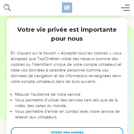
24
Et j’ai cette *confiance dans le Seigneur que je viendrai
bientôt moi-même chez vous.
Semeur
25
Par ailleurs, j’ai estimé nécessaire de vous renvoyer
Votre vie privée est importante
Philippiens
2
Epaphrodite, mon frère, mon collaborateur et mon
pour nous
compagnon d’armes, votre délégué que vous avez chargé
de subvenir à mes besoins.
En cliquant sur le bouton « Accepter tous les cookies », vous
26
Il avait, en effet, un grand désir de vous revoir et il était
acceptez que TopChrétien utilise des traceurs (comme des
préoccupé parce que vous avez appris qu’il était malade.
cookies ou l'identifiant unique de votre compte utilisateur) et
traite vos données à caractère personnel (comme vos
27
Il a été malade, c’est vrai, et il a frôlé la mort, mais Dieu a
données de navigation et les informations renseignées dans
eu pitié de lui, et pas seulement de lui, mais aussi de moi,
votre compte utilisateur) dans les buts suivants :
pour m’éviter d’avoir peine sur peine.
28
Je me hâte donc de vous le renvoyer pour que vous vous
Mesurer l'audience de notre service
Vous permettre d'utiliser des services tiers tels que de la
réjouissiez de le revoir : cela adoucira ma peine.
vidéo, des cartes du monde…
29
Réservez-lui donc l’accueil dû à ceux qui appartiennent
Vous permettre d'entrer en contact avec notre service de
relation aux utilisateurs.
au Seigneur ; recevez-le avec une grande joie. Ayez de
l’estime pour de tels hommes,
Choisir mes cookies
30
car c’est en travaillant au service du Christ qu’il a failli