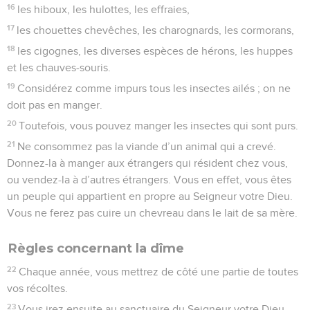
16
les hiboux, les hulottes, les effraies,
17
les chouettes chevêches, les charognards, les cormorans,
18
les cigognes, les diverses espèces de hérons, les huppes
et les chauves-souris.
19
Considérez comme impurs tous les insectes ailés ; on ne
doit pas en manger.
20
Toutefois, vous pouvez manger les insectes qui sont purs.
21
Ne consommez pas la viande d’un animal qui a crevé.
Donnez-la à manger aux étrangers qui résident chez vous,
ou vendez-la à d’autres étrangers. Vous en effet, vous êtes
un peuple qui appartient en propre au Seigneur votre Dieu.
Vous ne ferez pas cuire un chevreau dans le lait de sa mère.
Règles concernant la dîme
22
Chaque année, vous mettrez de côté une partie de toutes
vos récoltes.
23
Vous irez ensuite au sanctuaire du Seigneur votre Dieu,