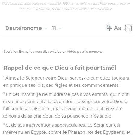
© Société biblique française – Bibli’O, 1997, avec autorisation. Pour vous procurer
une Bible imprimée, rendez-vous sur www.editionsbiblio.fr
Deutéronome
11
Seuls les Évangiles sont disponibles en vidéo pour le moment.
Rappel de ce que Dieu a fait pour Israël
1
Aimez le Seigneur votre Dieu, servez-le et mettez toujours
en pratique ses lois, ses règles et ses commandements.
2
En cet instant, je ne m’adresse pas à vos enfants, qui n’ont
ni vu ni expérimenté la façon dont le Seigneur votre Dieu a
fait sentir sa puissance, mais à vous-mêmes, qui avez été
témoins de sa grandeur, de sa puissance irrésistible
3
et de ses interventions spectaculaires. Le Seigneur est
intervenu en Égypte, contre le Pharaon, roi des Égyptiens, et