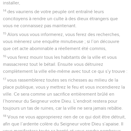
installer,
14
des vauriens de votre peuple ont entraîné leurs
concitoyens à rendre un culte à des dieux étrangers que
vous ne connaissez pas maintenant.
15
Alors vous vous informerez, vous ferez des recherches,
vous mènerez une enquête minutieuse ; si l’on découvre
que cet acte abominable a réellement été commis,
16
vous ferez mourir tous les habitants de la ville et vous
massacrerez tout le bétail. Ensuite vous détruirez
complètement la ville elle-même avec tout ce qui s’y trouve :
17
vous rassemblerez toutes ses richesses au milieu de la
place publique, vous y mettrez le feu et vous incendierez la
ville. Ce sera comme un sacrifice entièrement brûlé en
l’honneur du Seigneur votre Dieu. L’endroit restera pour
toujours un tas de ruines, car la ville ne sera jamais rebâtie.
18
Vous ne vous approprierez rien de ce qui doit être détruit,
afin que l’ardente colère du Seigneur votre Dieu s’apaise. Il
vous manifestera toute sa bonté et vous rendra nombreux,