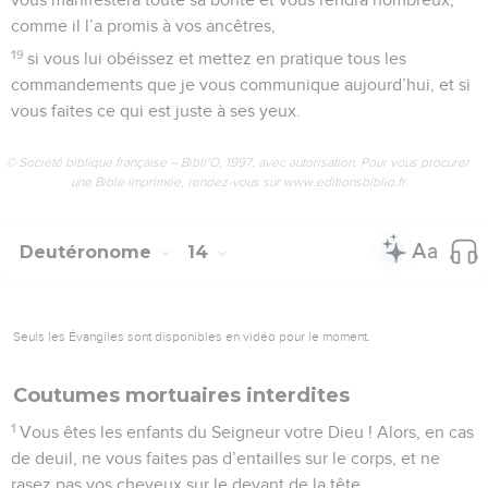
comme il l’a promis à vos ancêtres,
19
si vous lui obéissez et mettez en pratique tous les
commandements que je vous communique aujourd’hui, et si
vous faites ce qui est juste à ses yeux.
© Société biblique française – Bibli’O, 1997, avec autorisation. Pour vous procurer
une Bible imprimée, rendez-vous sur www.editionsbiblio.fr
Deutéronome
14
Seuls les Évangiles sont disponibles en vidéo pour le moment.
Coutumes mortuaires interdites
1
Vous êtes les enfants du Seigneur votre Dieu ! Alors, en cas
de deuil, ne vous faites pas d’entailles sur le corps, et ne
rasez pas vos cheveux sur le devant de la tête.