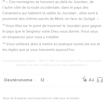
30
– Ces montagnes se trouvent au-delà du Jourdain, de
l’autre côté de la route occidentale, dans le pays des
Cananéens qui habitent la vallée du Jourdain ; elles sont à
proximité des chênes sacrés de Moré, en face du Guilgal. –
31
Vous êtes sur le point de traverser le Jourdain pour gagner
le pays que le Seigneur votre Dieu vous donne. Vous vous
en emparerez pour vous y installer.
32
Vous veillerez alors à mettre en pratique toutes les lois et
les règles que je vous transmets aujourd’hui.
© Société biblique française – Bibli’O, 1997, avec autorisation. Pour vous procurer
une Bible imprimée, rendez-vous sur www.editionsbiblio.fr
Deutéronome
12
Seuls les Évangiles sont disponibles en vidéo pour le moment.