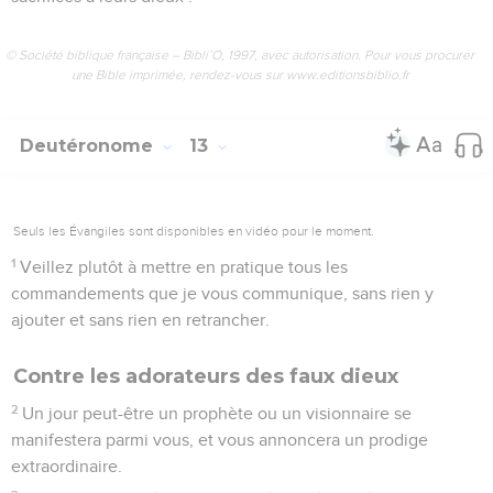
© Société biblique française – Bibli’O, 1997, avec autorisation. Pour vous procurer
une Bible imprimée, rendez-vous sur www.editionsbiblio.fr
Deutéronome
13
Seuls les Évangiles sont disponibles en vidéo pour le moment.
1
Veillez plutôt à mettre en pratique tous les
commandements que je vous communique, sans rien y
ajouter et sans rien en retrancher.
Contre les adorateurs des faux dieux
2
Un jour peut-être un prophète ou un visionnaire se
manifestera parmi vous, et vous annoncera un prodige
extraordinaire.