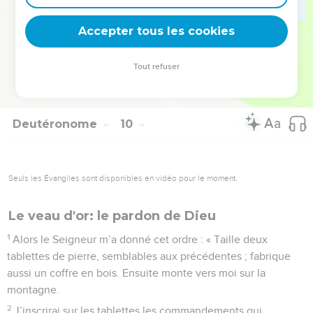
tu as libérés en déployant ta force et ta puissance
Accepter tous les cookies
irrésistibles. »
© Société biblique française – Bibli’O, 1997, avec autorisation. Pour vous procurer
Tout refuser
une Bible imprimée, rendez-vous sur www.editionsbiblio.fr
Deutéronome
10
Seuls les Évangiles sont disponibles en vidéo pour le moment.
Le veau d'or: le pardon de Dieu
1
Alors le Seigneur m’a donné cet ordre : « Taille deux
tablettes de pierre, semblables aux précédentes ; fabrique
aussi un coffre en bois. Ensuite monte vers moi sur la
montagne.
2
J’inscrirai sur les tablettes les commandements qui