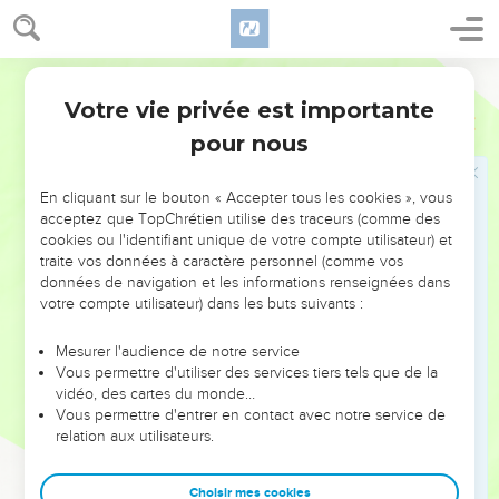
24
Depuis qu’il vous connaît, vous avez toujours été rebelles
à l’égard du Seigneur.
25
Lorsque le Seigneur a menacé de vous exterminer, je suis
Français Courant
tombé à terre devant lui et je suis resté ainsi quarante jours
Votre vie privée est importante
Deutéronome
9
et quarante nuits.
pour nous
26
Je lui ai adressé cette prière : « Seigneur Dieu, ne détruis
pas le peuple qui t’appartient, le peuple que tu as libéré et
En cliquant sur le bouton « Accepter tous les cookies », vous
fait sortir d’Égypte, grâce à ton autorité souveraine et à ta
acceptez que TopChrétien utilise des traceurs (comme des
puissance irrésistible.
cookies ou l'identifiant unique de votre compte utilisateur) et
traite vos données à caractère personnel (comme vos
27
Souviens-toi de tes serviteurs Abraham, Isaac et Jacob !
données de navigation et les informations renseignées dans
Ne prête pas attention à l’insoumission, à la méchanceté et
votre compte utilisateur) dans les buts suivants :
aux péchés de ce peuple.
Mesurer l'audience de notre service
28
Il ne faut pas qu’on puisse dire, dans le pays d’où tu nous
Vous permettre d'utiliser des services tiers tels que de la
as fait sortir : “Le Seigneur n’était pas capable d’amener ces
vidéo, des cartes du monde…
gens dans le pays qu’il leur avait promis”, ou encore : “Il ne
Vous permettre d'entrer en contact avec notre service de
relation aux utilisateurs.
les aimait pas, et il les a délivrés seulement pour les laisser
mourir dans le désert.”
Choisir mes cookies
29
Seigneur, ils sont ton peuple, ils t’appartiennent, eux que