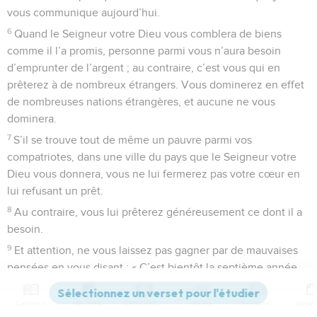
vous communique aujourd’hui.
6
Quand le Seigneur votre Dieu vous comblera de biens
comme il l’a promis, personne parmi vous n’aura besoin
d’emprunter de l’argent ; au contraire, c’est vous qui en
prêterez à de nombreux étrangers. Vous dominerez en effet
de nombreuses nations étrangères, et aucune ne vous
dominera.
7
S’il se trouve tout de même un pauvre parmi vos
compatriotes, dans une ville du pays que le Seigneur votre
Dieu vous donnera, vous ne lui fermerez pas votre cœur en
lui refusant un prêt.
8
Au contraire, vous lui prêterez généreusement ce dont il a
besoin.
9
Et attention, ne vous laissez pas gagner par de mauvaises
pensées en vous disant : « C’est bientôt la septième année,
l’année de la remise des dettes. » N’allez pas vous montrer
durs, pour cette raison, à l’égard d’un compatriote pauvre, en
Contenus
Versions
Commentaires
Strong
Dictionnaire