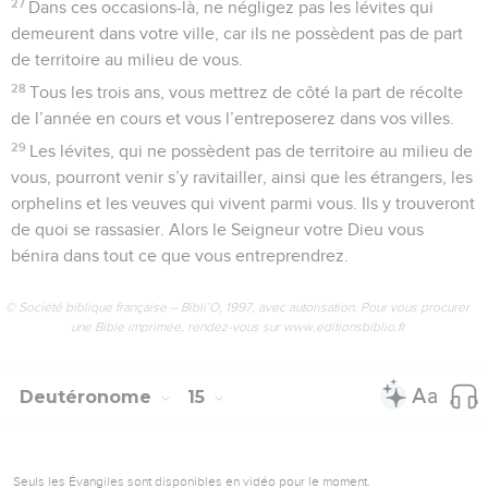
27
Dans ces occasions-là, ne négligez pas les lévites qui
demeurent dans votre ville, car ils ne possèdent pas de part
de territoire au milieu de vous.
28
Tous les trois ans, vous mettrez de côté la part de récolte
de l’année en cours et vous l’entreposerez dans vos villes.
29
Les lévites, qui ne possèdent pas de territoire au milieu de
vous, pourront venir s’y ravitailler, ainsi que les étrangers, les
orphelins et les veuves qui vivent parmi vous. Ils y trouveront
de quoi se rassasier. Alors le Seigneur votre Dieu vous
bénira dans tout ce que vous entreprendrez.
© Société biblique française – Bibli’O, 1997, avec autorisation. Pour vous procurer
une Bible imprimée, rendez-vous sur www.editionsbiblio.fr
Deutéronome
15
Seuls les Évangiles sont disponibles en vidéo pour le moment.