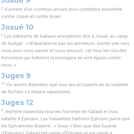
Josué 9
2
s'unirent d'un commun accord pour combattre ensemble
contre Josué et contre Israël.
Josué 10
6
Les habitants de Gabaon envoyèrent dire à Josué, au camp
de Guilgal : « N'abandonne pas tes serviteurs, monte vite vers
nous pour nous sauver et nous secourir, car tous les rois des
Amoréens qui habitent la montagne se sont ligués contre
nous. »
Juges 9
47
On avertit Abimélec que tous les occupants de la citadelle
de Sichem s'y étaient rassemblés.
Juges 12
4
Jephthé rassembla tous les hommes de Galaad et livra
bataille à Ephraïm. Les Galaadites battirent Ephraïm parce que
les Ephraïmites disaient : « Vous n’êtes que des fuyards
d'Ephraïm ! Galaad fait partie d'Ephraïm et est passé à