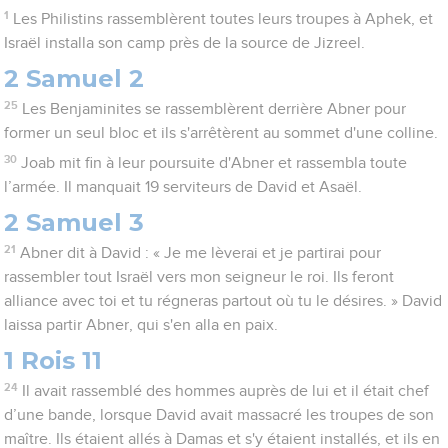
1
Les Philistins rassemblèrent toutes leurs troupes à Aphek, et
Israël installa son camp près de la source de Jizreel.
2 Samuel 2
25
Les Benjaminites se rassemblèrent derrière Abner pour
former un seul bloc et ils s'arrêtèrent au sommet d'une colline.
30
Joab mit fin à leur poursuite d'Abner et rassembla toute
l’armée. Il manquait 19 serviteurs de David et Asaël.
2 Samuel 3
21
Abner dit à David : « Je me lèverai et je partirai pour
rassembler tout Israël vers mon seigneur le roi. Ils feront
alliance avec toi et tu régneras partout où tu le désires. » David
laissa partir Abner, qui s'en alla en paix.
1 Rois 11
24
Il avait rassemblé des hommes auprès de lui et il était chef
d’une bande, lorsque David avait massacré les troupes de son
maître. Ils étaient allés à Damas et s'y étaient installés, et ils en