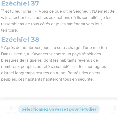
Ezéchiel 37
21
et tu leur diras : » ‘Voici ce que dit le Seigneur, l'Eternel : Je
vais arracher les Israélites aux nations où ils sont allés, je les
rassemblerai de tous côtés et je les ramènerai vers leur
territoire.
Ezéchiel 38
8
Après de nombreux jours, tu seras chargé d’une mission.
Dans l’avenir, tu t’avanceras contre un pays rétabli des
blessures de la guerre, dont les habitants revenus de
nombreux peuples ont été rassemblés sur les montagnes
d'Israël longtemps restées en ruine. Retirés des divers
peuples, ces habitants habiteront tous en sécurité.
Afficher tous les 121 versets relatifs
Contenus
Versions
Commentaires
Strong
Dictionnaire