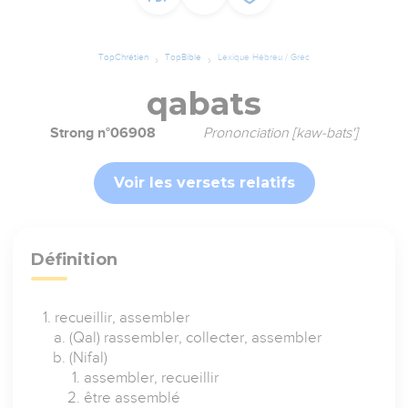
TopChrétien
TopBible
Lexique Hébreu / Grec
qabats
Strong n°06908
Prononciation [kaw-bats']
Voir les versets relatifs
Définition
recueillir, assembler
(Qal) rassembler, collecter, assembler
(Nifal)
assembler, recueillir
être assemblé