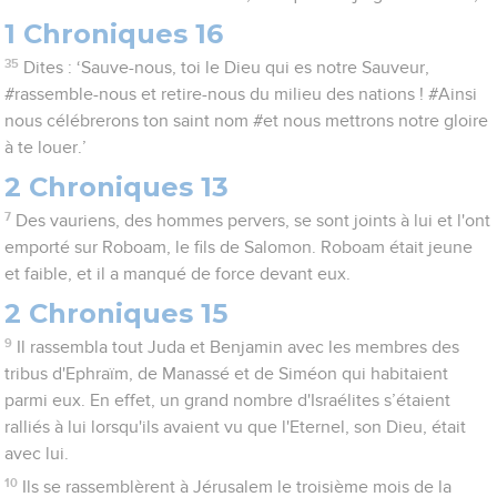
1 Chroniques 16
35
Dites : ‘Sauve-nous, toi le Dieu qui es notre Sauveur,
#rassemble-nous et retire-nous du milieu des nations ! #Ainsi
nous célébrerons ton saint nom #et nous mettrons notre gloire
à te louer.’
2 Chroniques 13
7
Des vauriens, des hommes pervers, se sont joints à lui et l'ont
emporté sur Roboam, le fils de Salomon. Roboam était jeune
et faible, et il a manqué de force devant eux.
2 Chroniques 15
9
Il rassembla tout Juda et Benjamin avec les membres des
tribus d'Ephraïm, de Manassé et de Siméon qui habitaient
parmi eux. En effet, un grand nombre d'Israélites s’étaient
ralliés à lui lorsqu'ils avaient vu que l'Eternel, son Dieu, était
avec lui.
10
Ils se rassemblèrent à Jérusalem le troisième mois de la