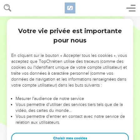
Votre vie privée est importante
pour nous
NE MANQUEZ PAS L’ÉVÉNEMENT
En cliquant sur le bouton « Accepter tous les cookies », vous
DE L’ANNÉE !
acceptez que TopChrétien utilise des traceurs (comme des
cookies ou l'identifiant unique de votre compte utilisateur) et
ET SI LEURS ERREURS POUVAIENT VOUS ÉVITER LES
traite vos données à caractère personnel (comme vos
VOTRES ?
données de navigation et les informations renseignées dans
votre compte utilisateur) dans les buts suivants :
On admire souvent les leaders pour leurs réussites, leur impact,
leur foi ou leur vision. Mais on voit moins les doutes, les erreurs
Mesurer l'audience de notre service
Vous permettre d'utiliser des services tiers tels que de la
et les saisons difficiles qu'ils ont traversés, alors même que ce
vidéo, des cartes du monde…
sont elles qui les ont façonnés.
Vous permettre d'entrer en contact avec notre service de
relation aux utilisateurs.
Dans cette conférence, leaders, entrepreneurs, et responsables
reviennent sur les erreurs marquantes de leur parcours et les
clés pour avancer avec plus de sagesse afin que leurs erreurs
Choisir mes cookies