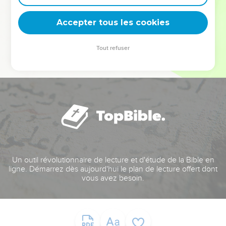
deviennent vos tremplins. Que vous guidiez un ministère, une
équipe, un groupe ou une famille, leur expérience est faite
Accepter tous les cookies
pour vous.
Tout refuser
Je découvre l’événement
Un outil révolutionnaire de lecture et d'étude de la Bible en
ligne. Démarrez dès aujourd'hui le plan de lecture offert dont
vous avez besoin.