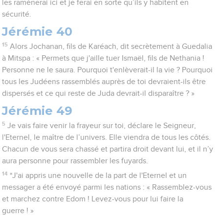
les ramènerai ici et je ferai en sorte qu’ils y habitent en
sécurité.
Jérémie 40
15
Alors Jochanan, fils de Karéach, dit secrètement à Guedalia
à Mitspa : « Permets que j'aille tuer Ismaël, fils de Nethania !
Personne ne le saura. Pourquoi t'enlèverait-il la vie ? Pourquoi
tous les Judéens rassemblés auprès de toi devraient-ils être
dispersés et ce qui reste de Juda devrait-il disparaître ? »
Jérémie 49
5
Je vais faire venir la frayeur sur toi, déclare le Seigneur,
l'Eternel, le maître de l’univers. Elle viendra de tous les côtés.
Chacun de vous sera chassé et partira droit devant lui, et il n’y
aura personne pour rassembler les fuyards.
14
*J'ai appris une nouvelle de la part de l'Eternel et un
messager a été envoyé parmi les nations : « Rassemblez-vous
et marchez contre Edom ! Levez-vous pour lui faire la
guerre ! »