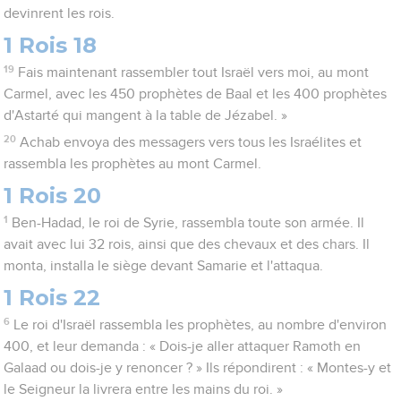
devinrent les rois.
1 Rois 18
19
Fais maintenant rassembler tout Israël vers moi, au mont
Carmel, avec les 450 prophètes de Baal et les 400 prophètes
d'Astarté qui mangent à la table de Jézabel. »
20
Achab envoya des messagers vers tous les Israélites et
rassembla les prophètes au mont Carmel.
1 Rois 20
1
Ben-Hadad, le roi de Syrie, rassembla toute son armée. Il
avait avec lui 32 rois, ainsi que des chevaux et des chars. Il
monta, installa le siège devant Samarie et l'attaqua.
1 Rois 22
6
Le roi d'Israël rassembla les prophètes, au nombre d'environ
400, et leur demanda : « Dois-je aller attaquer Ramoth en
Galaad ou dois-je y renoncer ? » Ils répondirent : « Montes-y et
le Seigneur la livrera entre les mains du roi. »