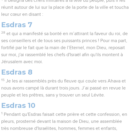
Il désigna des chefs militaires à la tête du peuple, puis il les
réunit autour de lui sur la place de la porte de la ville et toucha
leur cœur en disant :
Esdras 7
28
et qui a manifesté sa bonté en m’attirant la faveur du roi, de
ses conseillers et de tous ses puissants princes ! Pour ma part,
fortifié par le fait que la main de l’Eternel, mon Dieu, reposait
sur moi, j'ai rassemblé les chefs d'Israël afin qu'ils montent à
Jérusalem avec moi.
Esdras 8
15
Je les ai rassemblés près du fleuve qui coule vers Ahava et
nous avons campé là durant trois jours. J’ai passé en revue le
peuple et les prêtres, sans y trouver un seul Lévite.
Esdras 10
1
Pendant qu'Esdras faisait cette prière et cette confession, en
pleurs, prosterné devant la maison de Dieu, une assemblée
très nombreuse d'Israélites, hommes, femmes et enfants,