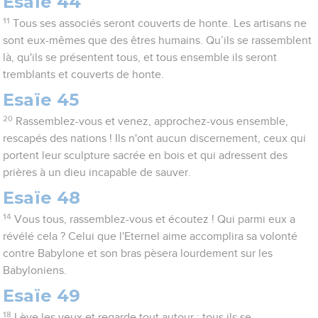
Esaïe 44
11
Tous ses associés seront couverts de honte. Les artisans ne
sont eux-mêmes que des êtres humains. Qu’ils se rassemblent
là, qu'ils se présentent tous, et tous ensemble ils seront
tremblants et couverts de honte.
Esaïe 45
20
Rassemblez-vous et venez, approchez-vous ensemble,
rescapés des nations ! Ils n'ont aucun discernement, ceux qui
portent leur sculpture sacrée en bois et qui adressent des
prières à un dieu incapable de sauver.
Esaïe 48
14
Vous tous, rassemblez-vous et écoutez ! Qui parmi eux a
révélé cela ? Celui que l'Eternel aime accomplira sa volonté
contre Babylone et son bras pèsera lourdement sur les
Babyloniens.
Esaïe 49
18
Lève les yeux et regarde tout autour : tous ils se