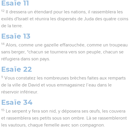
Esaïe 11
12
Il dressera un étendard pour les nations, il rassemblera les
exilés d'Israël et réunira les dispersés de Juda des quatre coins
de la terre.
Esaïe 13
14
Alors, comme une gazelle effarouchée, comme un troupeau
sans berger, *chacun se tournera vers son peuple, chacun se
réfugiera dans son pays.
Esaïe 22
9
Vous constatez les nombreuses brèches faites aux remparts
de la ville de David et vous emmagasinez l’eau dans le
réservoir inférieur.
Esaïe 34
15
Le serpent y fera son nid, y déposera ses œufs, les couvera
et rassemblera ses petits sous son ombre. Là se rassembleront
les vautours, chaque femelle avec son compagnon.