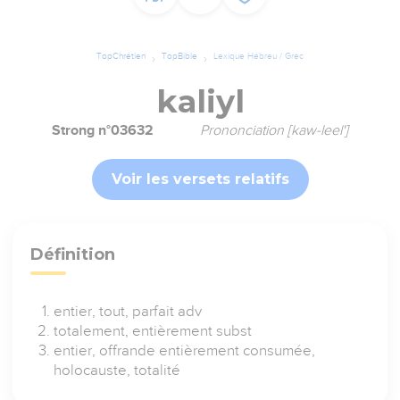
TopChrétien
TopBible
Lexique Hébreu / Grec
kaliyl
Strong n°03632
Prononciation [kaw-leel']
Voir les versets relatifs
Définition
entier, tout, parfait adv
totalement, entièrement subst
entier, offrande entièrement consumée,
holocauste, totalité