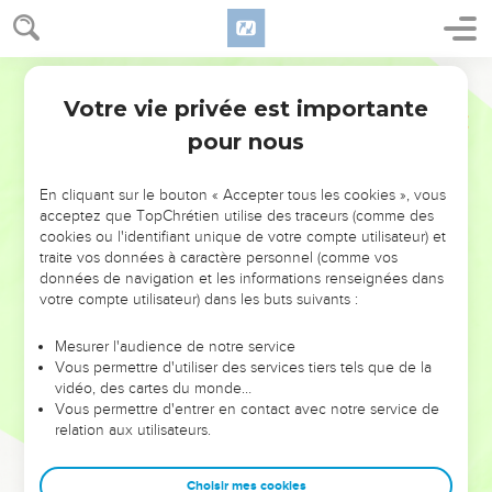
Votre vie privée est importante
pour nous
NE MANQUEZ PAS L’ÉVÉNEMENT
En cliquant sur le bouton « Accepter tous les cookies », vous
DE L’ANNÉE !
acceptez que TopChrétien utilise des traceurs (comme des
cookies ou l'identifiant unique de votre compte utilisateur) et
ET SI LEURS ERREURS POUVAIENT VOUS ÉVITER LES
traite vos données à caractère personnel (comme vos
VOTRES ?
données de navigation et les informations renseignées dans
votre compte utilisateur) dans les buts suivants :
On admire souvent les leaders pour leurs réussites, leur impact,
leur foi ou leur vision. Mais on voit moins les doutes, les erreurs
Mesurer l'audience de notre service
Vous permettre d'utiliser des services tiers tels que de la
et les saisons difficiles qu'ils ont traversés, alors même que ce
vidéo, des cartes du monde…
sont elles qui les ont façonnés.
Vous permettre d'entrer en contact avec notre service de
relation aux utilisateurs.
Dans cette conférence, leaders, entrepreneurs, et responsables
reviennent sur les erreurs marquantes de leur parcours et les
clés pour avancer avec plus de sagesse afin que leurs erreurs
Choisir mes cookies