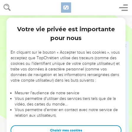
de toi.
12
Si tu entends dire au sujet de l'une des villes que t'a
données pour demeure l'Éternel, ton Dieu :
Segond 1910
13
Des gens pervers sont sortis du milieu de toi, et ont séduit
Votre vie privée est importante
Deutéronome
13
les habitants de leur ville en disant : Allons, et servons
pour nous
d'autres dieux ! des dieux que tu ne connais point
14
tu feras des recherches, tu examineras, tu interrogeras
En cliquant sur le bouton « Accepter tous les cookies », vous
avec soin. La chose est-elle vraie, le fait est-il établi, cette
acceptez que TopChrétien utilise des traceurs (comme des
cookies ou l'identifiant unique de votre compte utilisateur) et
abomination a-t-elle été commise au milieu de toi,
traite vos données à caractère personnel (comme vos
15
alors tu frapperas du tranchant de l'épée les habitants de
données de navigation et les informations renseignées dans
cette ville, tu la dévoueras par interdit avec tout ce qui s'y
votre compte utilisateur) dans les buts suivants :
trouvera, et tu en passeras le bétail au fil de l'épée.
Mesurer l'audience de notre service
16
Tu amasseras tout le butin au milieu de la place, et tu
Vous permettre d'utiliser des services tiers tels que de la
brûleras entièrement au feu la ville avec tout son butin,
vidéo, des cartes du monde…
Vous permettre d'entrer en contact avec notre service de
devant l'Éternel, ton Dieu : elle sera pour toujours un
relation aux utilisateurs.
monceau de ruines, elle ne sera jamais rebâtie.
17
Rien de ce qui sera dévoué par interdit ne s'attachera à ta
Choisir mes cookies