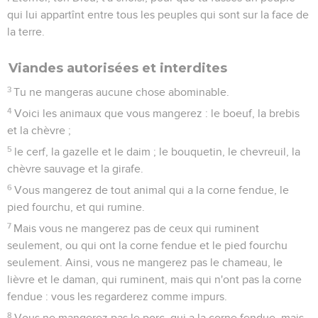
qui lui appartînt entre tous les peuples qui sont sur la face de
la terre.
Viandes autorisées et interdites
3
Tu ne mangeras aucune chose abominable.
4
Voici les animaux que vous mangerez : le boeuf, la brebis
et la chèvre ;
5
le cerf, la gazelle et le daim ; le bouquetin, le chevreuil, la
chèvre sauvage et la girafe.
6
Vous mangerez de tout animal qui a la corne fendue, le
pied fourchu, et qui rumine.
7
Mais vous ne mangerez pas de ceux qui ruminent
seulement, ou qui ont la corne fendue et le pied fourchu
seulement. Ainsi, vous ne mangerez pas le chameau, le
lièvre et le daman, qui ruminent, mais qui n'ont pas la corne
fendue : vous les regarderez comme impurs.
8
Vous ne mangerez pas le porc, qui a la corne fendue, mais