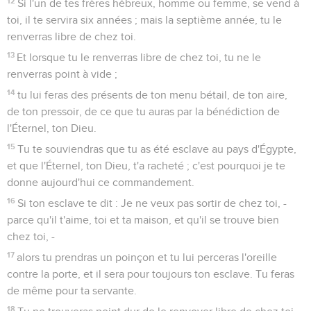
12
Si l'un de tes frères hébreux, homme ou femme, se vend à
toi, il te servira six années ; mais la septième année, tu le
renverras libre de chez toi.
13
Et lorsque tu le renverras libre de chez toi, tu ne le
renverras point à vide ;
14
tu lui feras des présents de ton menu bétail, de ton aire,
de ton pressoir, de ce que tu auras par la bénédiction de
l'Éternel, ton Dieu.
15
Tu te souviendras que tu as été esclave au pays d'Égypte,
et que l'Éternel, ton Dieu, t'a racheté ; c'est pourquoi je te
donne aujourd'hui ce commandement.
16
Si ton esclave te dit : Je ne veux pas sortir de chez toi, -
parce qu'il t'aime, toi et ta maison, et qu'il se trouve bien
chez toi, -
17
alors tu prendras un poinçon et tu lui perceras l'oreille
contre la porte, et il sera pour toujours ton esclave. Tu feras
de même pour ta servante.
18