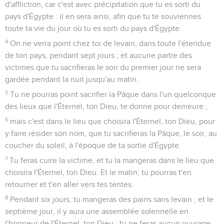
d'affliction, car c'est avec précipitation que tu es sorti du
pays d'Égypte : il en sera ainsi, afin que tu te souviennes
toute ta vie du jour où tu es sorti du pays d'Égypte.
4
On ne verra point chez toi de levain, dans toute l'étendue
de ton pays, pendant sept jours ; et aucune partie des
victimes que tu sacrifieras le soir du premier jour ne sera
gardée pendant la nuit jusqu'au matin.
5
Tu ne pourras point sacrifier la Pâque dans l'un quelconque
des lieux que l'Éternel, ton Dieu, te donne pour demeure ;
6
mais c'est dans le lieu que choisira l'Éternel, ton Dieu, pour
y faire résider son nom, que tu sacrifieras la Pâque, le soir, au
coucher du soleil, à l'époque de ta sortie d'Égypte.
7
Tu feras cuire la victime, et tu la mangeras dans le lieu que
choisira l'Éternel, ton Dieu. Et le matin, tu pourras t'en
retourner et t'en aller vers tes tentes.
8
Pendant six jours, tu mangeras des pains sans levain ; et le
septième jour, il y aura une assemblée solennelle en
l'honneur de l'Éternel, ton Dieu : tu ne feras aucun ouvrage.