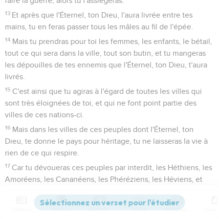
faire la guerre, alors tu l'assiégeras.
13
Et après que l'Éternel, ton Dieu, l'aura livrée entre tes
mains, tu en feras passer tous les mâles au fil de l'épée.
14
Mais tu prendras pour toi les femmes, les enfants, le bétail,
tout ce qui sera dans la ville, tout son butin, et tu mangeras
les dépouilles de tes ennemis que l'Éternel, ton Dieu, t'aura
livrés.
15
C'est ainsi que tu agiras à l'égard de toutes les villes qui
sont très éloignées de toi, et qui ne font point partie des
villes de ces nations-ci.
16
Mais dans les villes de ces peuples dont l'Éternel, ton
Dieu, te donne le pays pour héritage, tu ne laisseras la vie à
rien de ce qui respire.
17
Car tu dévoueras ces peuples par interdit, les Héthiens, les
Amoréens, les Cananéens, les Phéréziens, les Héviens, et
les Jébusiens, comme l'Éternel, ton Dieu, te l'a ordonné,
18
afin qu'ils ne vous apprennent pas à imiter toutes les
Contenus
Versions
Commentaires
Strong
Dictionnaire
abominations qu'ils font pour leurs dieux, et que vous ne