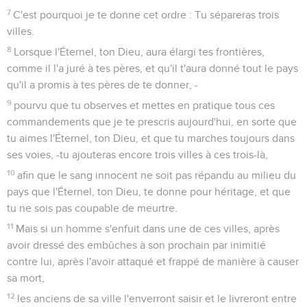
7
C'est pourquoi je te donne cet ordre : Tu sépareras trois
villes.
8
Lorsque l'Éternel, ton Dieu, aura élargi tes frontières,
comme il l'a juré à tes pères, et qu'il t'aura donné tout le pays
qu'il a promis à tes pères de te donner, -
9
pourvu que tu observes et mettes en pratique tous ces
commandements que je te prescris aujourd'hui, en sorte que
tu aimes l'Éternel, ton Dieu, et que tu marches toujours dans
ses voies, -tu ajouteras encore trois villes à ces trois-là,
10
afin que le sang innocent ne soit pas répandu au milieu du
pays que l'Éternel, ton Dieu, te donne pour héritage, et que
tu ne sois pas coupable de meurtre.
11
Mais si un homme s'enfuit dans une de ces villes, après
avoir dressé des embûches à son prochain par inimitié
contre lui, après l'avoir attaqué et frappé de manière à causer
sa mort,
12
les anciens de sa ville l'enverront saisir et le livreront entre