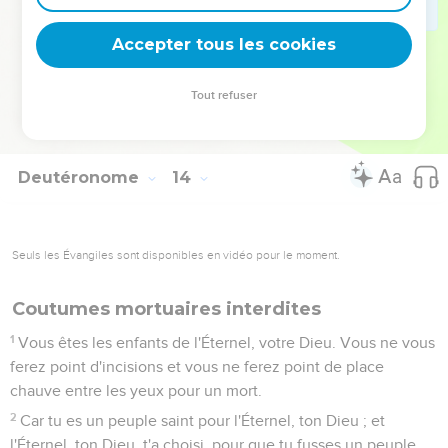
main, afin que l'Éternel revienne de l'ardeur de sa colère,
qu'il te fasse miséricorde et grâce, et qu'il te multiplie,
Accepter tous les cookies
comme il l'a juré à tes pères,
18
si tu obéis à la voix de l'Éternel, ton Dieu, en observant
Tout refuser
tous ses commandements que je te prescris aujourd'hui, et
en faisant ce qui est droit aux yeux de l'Éternel, ton Dieu.
Deutéronome
14
Seuls les Évangiles sont disponibles en vidéo pour le moment.
Coutumes mortuaires interdites
1
Vous êtes les enfants de l'Éternel, votre Dieu. Vous ne vous
ferez point d'incisions et vous ne ferez point de place
chauve entre les yeux pour un mort.
2
Car tu es un peuple saint pour l'Éternel, ton Dieu ; et
l'Éternel, ton Dieu, t'a choisi, pour que tu fusses un peuple