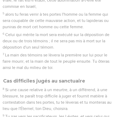
vraie, le fait est-il établi, cette abomination a-t-elle été
commise en Israël,
5
alors tu feras venir à tes portes l'homme ou la femme qui
sera coupable de cette mauvaise action, et tu lapideras ou
puniras de mort cet homme ou cette femme.
6
Celui qui mérite la mort sera exécuté sur la déposition de
deux ou de trois témoins ; il ne sera pas mis à mort sur la
déposition d'un seul témoin.
7
La main des témoins se lèvera la première sur lui pour le
faire mourir, et la main de tout le peuple ensuite. Tu ôteras
ainsi le mal du milieu de toi.
Cas difficiles jugés au sanctuaire
8
Si une cause relative à un meurtre, à un différend, à une
blessure, te paraît trop difficile à juger et fournit matière à
contestation dans tes portes, tu te lèveras et tu monteras au
lieu que l'Éternel, ton Dieu, choisira.
9
Tu iras vers les sacrificateurs, les Lévites, et vers celui qui