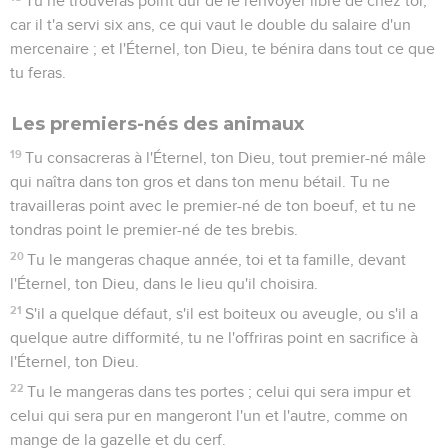
Tu ne trouveras point dur de le renvoyer libre de chez toi,
car il t'a servi six ans, ce qui vaut le double du salaire d'un
mercenaire ; et l'Éternel, ton Dieu, te bénira dans tout ce que
tu feras.
Les premiers-nés des animaux
19
Tu consacreras à l'Éternel, ton Dieu, tout premier-né mâle
qui naîtra dans ton gros et dans ton menu bétail. Tu ne
travailleras point avec le premier-né de ton boeuf, et tu ne
tondras point le premier-né de tes brebis.
20
Tu le mangeras chaque année, toi et ta famille, devant
l'Éternel, ton Dieu, dans le lieu qu'il choisira.
21
S'il a quelque défaut, s'il est boiteux ou aveugle, ou s'il a
quelque autre difformité, tu ne l'offriras point en sacrifice à
l'Éternel, ton Dieu.
22
Tu le mangeras dans tes portes ; celui qui sera impur et
celui qui sera pur en mangeront l'un et l'autre, comme on
mange de la gazelle et du cerf.