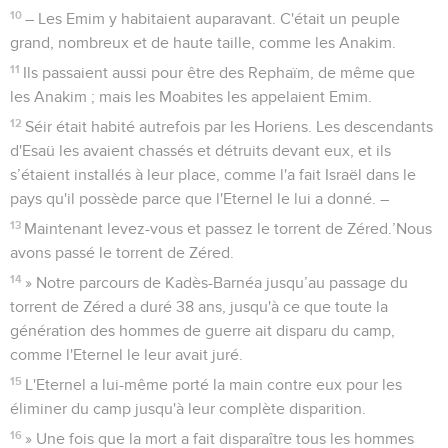
10
– Les Emim y habitaient auparavant. C'était un peuple
grand, nombreux et de haute taille, comme les Anakim.
11
Ils passaient aussi pour être des Rephaïm, de même que
les Anakim ; mais les Moabites les appelaient Emim.
12
Séir était habité autrefois par les Horiens. Les descendants
d'Esaü les avaient chassés et détruits devant eux, et ils
s’étaient installés à leur place, comme l'a fait Israël dans le
pays qu'il possède parce que l'Eternel le lui a donné. –
13
Maintenant levez-vous et passez le torrent de Zéred.’Nous
avons passé le torrent de Zéred.
14
» Notre parcours de Kadès-Barnéa jusqu’au passage du
torrent de Zéred a duré 38 ans, jusqu'à ce que toute la
génération des hommes de guerre ait disparu du camp,
comme l'Eternel le leur avait juré.
15
L'Eternel a lui-même porté la main contre eux pour les
éliminer du camp jusqu'à leur complète disparition.
16
» Une fois que la mort a fait disparaître tous les hommes