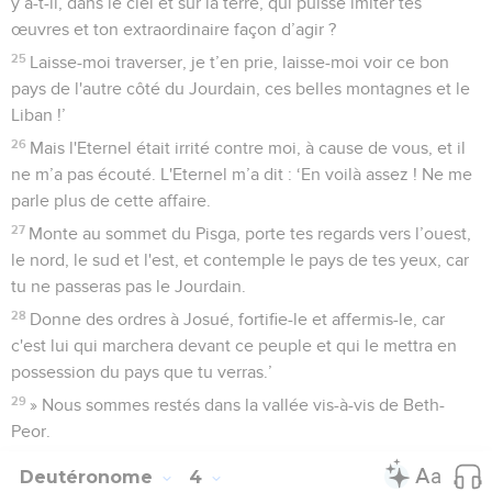
y a-t-il, dans le ciel et sur la terre, qui puisse imiter tes
œuvres et ton extraordinaire façon d’agir ?
25
Laisse-moi traverser, je t’en prie, laisse-moi voir ce bon
pays de l'autre côté du Jourdain, ces belles montagnes et le
Liban !’
26
Mais l'Eternel était irrité contre moi, à cause de vous, et il
ne m’a pas écouté. L'Eternel m’a dit : ‘En voilà assez ! Ne me
parle plus de cette affaire.
27
Monte au sommet du Pisga, porte tes regards vers l’ouest,
le nord, le sud et l'est, et contemple le pays de tes yeux, car
tu ne passeras pas le Jourdain.
28
Donne des ordres à Josué, fortifie-le et affermis-le, car
c'est lui qui marchera devant ce peuple et qui le mettra en
possession du pays que tu verras.’
29
» Nous sommes restés dans la vallée vis-à-vis de Beth-
Peor.
Deutéronome
4