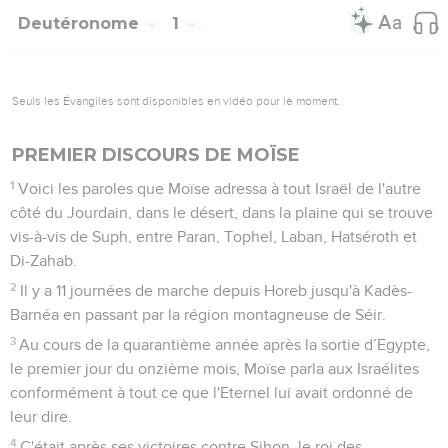
Deutéronome
1
Seuls les Évangiles sont disponibles en vidéo pour le moment.
PREMIER DISCOURS DE MOÏSE
1
Voici les paroles que Moïse adressa à tout Israël de l'autre
côté du Jourdain, dans le désert, dans la plaine qui se trouve
vis-à-vis de Suph, entre Paran, Tophel, Laban, Hatséroth et
Di-Zahab.
2
Il y a 11 journées de marche depuis Horeb jusqu'à Kadès-
Barnéa en passant par la région montagneuse de Séir.
3
Au cours de la quarantième année après la sortie d’Egypte,
le premier jour du onzième mois, Moïse parla aux Israélites
conformément à tout ce que l'Eternel lui avait ordonné de
leur dire.
4
C'était après ses victoires contre Sihon, le roi des