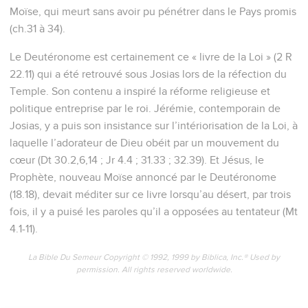
Moïse, qui meurt sans avoir pu pénétrer dans le Pays promis
(ch.31 à 34).
Le Deutéronome est certainement ce « livre de la Loi » (2 R
22.11) qui a été retrouvé sous Josias lors de la réfection du
Temple. Son contenu a inspiré la réforme religieuse et
politique entreprise par le roi. Jérémie, contemporain de
Josias, y a puis son insistance sur l’intériorisation de la Loi, à
laquelle l’adorateur de Dieu obéit par un mouvement du
cœur (Dt 30.2,6,14 ; Jr 4.4 ; 31.33 ; 32.39). Et Jésus, le
Prophète, nouveau Moïse annoncé par le Deutéronome
(18.18), devait méditer sur ce livre lorsqu’au désert, par trois
fois, il y a puisé les paroles qu’il a opposées au tentateur (Mt
4.1-11).
La Bible Du Semeur Copyright © 1992, 1999 by Biblica, Inc.® Used by
permission. All rights reserved worldwide.