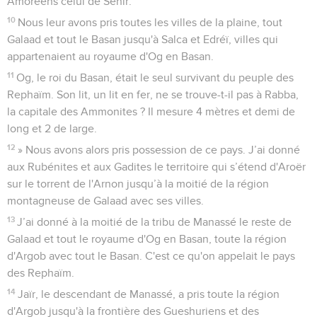
Amoréens celui de Senir.
10
Nous leur avons pris toutes les villes de la plaine, tout
Galaad et tout le Basan jusqu'à Salca et Edréï, villes qui
appartenaient au royaume d'Og en Basan.
11
Og, le roi du Basan, était le seul survivant du peuple des
Rephaïm. Son lit, un lit en fer, ne se trouve-t-il pas à Rabba,
la capitale des Ammonites ? Il mesure 4 mètres et demi de
long et 2 de large.
12
» Nous avons alors pris possession de ce pays. J’ai donné
aux Rubénites et aux Gadites le territoire qui s’étend d'Aroër
sur le torrent de l'Arnon jusqu’à la moitié de la région
montagneuse de Galaad avec ses villes.
13
J’ai donné à la moitié de la tribu de Manassé le reste de
Galaad et tout le royaume d'Og en Basan, toute la région
d'Argob avec tout le Basan. C'est ce qu'on appelait le pays
des Rephaïm.
14
Jaïr, le descendant de Manassé, a pris toute la région
d'Argob jusqu'à la frontière des Gueshuriens et des