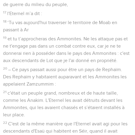
de guerre du milieu du peuple,
17
l'Eternel m’a dit :
18
‘Tu vas aujourd'hui traverser le territoire de Moab en
passant à Ar
19
et tu t’approcheras des Ammonites. Ne les attaque pas et
ne t'engage pas dans un combat contre eux, car je ne te
donnerai rien à posséder dans le pays des Ammonites : c'est
aux descendants de Lot que je l'ai donné en propriété.
20
– Ce pays passait aussi pour être un pays de Rephaïm.
Des Rephaïm y habitaient auparavant et les Ammonites les
appelaient Zamzummim :
21
c'était un peuple grand, nombreux et de haute taille,
comme les Anakim. L'Eternel les avait détruits devant les
Ammonites, qui les avaient chassés et s’étaient installés à
leur place.
22
C'est de la même manière que l'Eternel avait agi pour les
descendants d'Esaü qui habitent en Séir, quand il avait