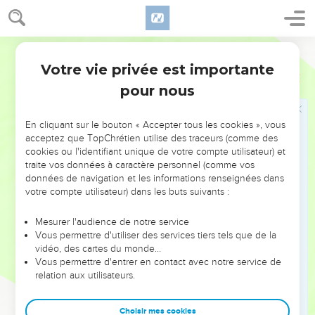
refuge où il s'est enfui
27
et que le vengeur du sang le rencontre à l’extérieur du
territoire de la ville de refuge et le tue, il ne sera pas
Segond 21
coupable de meurtre.
Votre vie privée est importante
Nombres
35
28
En effet, l’auteur de l’homicide doit rester dans sa ville de
pour nous
refuge jusqu'à la mort du grand-prêtre. Ce n’est qu’après la
mort du grand-prêtre qu’il pourra retourner dans sa propriété.
En cliquant sur le bouton « Accepter tous les cookies », vous
29
» Voici les prescriptions relatives au droit et valables pour
acceptez que TopChrétien utilise des traceurs (comme des
cookies ou l'identifiant unique de votre compte utilisateur) et
vous au fil des générations, où que vous habitiez.
traite vos données à caractère personnel (comme vos
30
» Si un homme en tue un autre, c’est sur la déposition de
données de navigation et les informations renseignées dans
plusieurs témoins qu’on le mettra à mort. Un seul témoin ne
votre compte utilisateur) dans les buts suivants :
suffira pas pour faire condamner quelqu’un à mort.
Mesurer l'audience de notre service
31
» Vous n'accepterez pas de rançon en échange de la vie
Vous permettre d'utiliser des services tiers tels que de la
d'un meurtrier qui mérite la mort : il sera puni de mort.
vidéo, des cartes du monde…
Vous permettre d'entrer en contact avec notre service de
32
Vous n'accepterez pas de rançon qui lui permette de
relation aux utilisateurs.
s'enfuir dans sa ville de refuge et de retourner habiter
ailleurs dans le pays après la mort du prêtre.
Choisir mes cookies