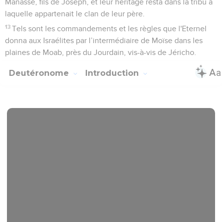
Manassé, fils de Joseph, et leur héritage resta dans la tribu à
laquelle appartenait le clan de leur père.
13
Tels sont les commandements et les règles que l'Eternel
donna aux Israélites par l’intermédiaire de Moïse dans les
plaines de Moab, près du Jourdain, vis-à-vis de Jéricho.
Deutéronome
Introduction