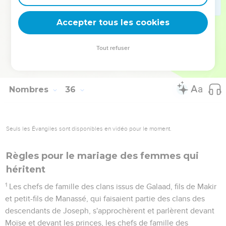
33
Vous ne souillerez pas le pays où vous serez. En effet, le
sang souille le pays. La seule façon pour le pays d’expier le
Accepter tous les cookies
sang qui y sera versé sera de verser le sang du meurtrier.
34
Vous ne rendrez pas impur le pays où vous allez vous
Tout refuser
installer et au milieu duquel j'habiterai, car je suis l'Eternel,
qui habite au milieu des Israélites. »
Nombres
36
Seuls les Évangiles sont disponibles en vidéo pour le moment.
Règles pour le mariage des femmes qui
héritent
1
Les chefs de famille des clans issus de Galaad, fils de Makir
et petit-fils de Manassé, qui faisaient partie des clans des
descendants de Joseph, s'approchèrent et parlèrent devant
Moïse et devant les princes, les chefs de famille des