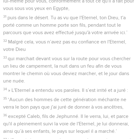
lui-même pour vous, conformément à tout ce qu'il a fait pour
vous sous vos yeux en Egypte,
31
puis dans le désert. Tu as vu que l'Eternel, ton Dieu, t'a
porté comme un homme porte son fils, pendant tout le
parcours que vous avez effectué jusqu'à votre arrivée ici.’
32
Malgré cela, vous n’avez pas eu confiance en l'Eternel,
votre Dieu
33
qui marchait devant vous sur la route pour vous chercher
un lieu de campement, la nuit dans un feu afin de vous
montrer le chemin où vous deviez marcher, et le jour dans
une nuée.
34
» L'Eternel a entendu vos paroles. Il s’est irrité et a juré :
35
‘Aucun des hommes de cette génération méchante ne
verra le bon pays que j'ai juré de donner à vos ancêtres,
36
excepté Caleb, fils de Jephunné. Il le verra, lui, et parce
qu'il a pleinement suivi la voie de l'Eternel, je lui donnerai,
ainsi qu’à ses enfants, le pays sur lequel il a marché.’