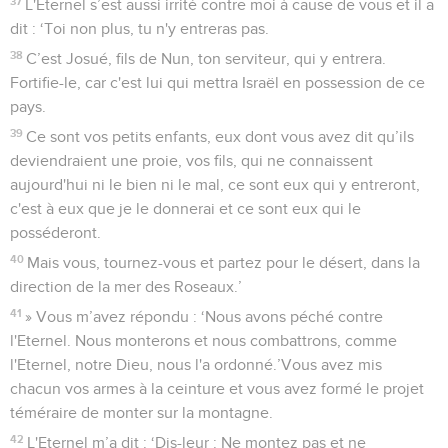
37
L'Eternel s’est aussi irrité contre moi à cause de vous et il a
dit : ‘Toi non plus, tu n'y entreras pas.
38
C’est Josué, fils de Nun, ton serviteur, qui y entrera.
Fortifie-le, car c'est lui qui mettra Israël en possession de ce
pays.
39
Ce sont vos petits enfants, eux dont vous avez dit qu’ils
deviendraient une proie, vos fils, qui ne connaissent
aujourd'hui ni le bien ni le mal, ce sont eux qui y entreront,
c'est à eux que je le donnerai et ce sont eux qui le
posséderont.
40
Mais vous, tournez-vous et partez pour le désert, dans la
direction de la mer des Roseaux.’
41
» Vous m’avez répondu : ‘Nous avons péché contre
l'Eternel. Nous monterons et nous combattrons, comme
l'Eternel, notre Dieu, nous l'a ordonné.’Vous avez mis
chacun vos armes à la ceinture et vous avez formé le projet
téméraire de monter sur la montagne.
42
L'Eternel m’a dit : ‘Dis-leur : Ne montez pas et ne