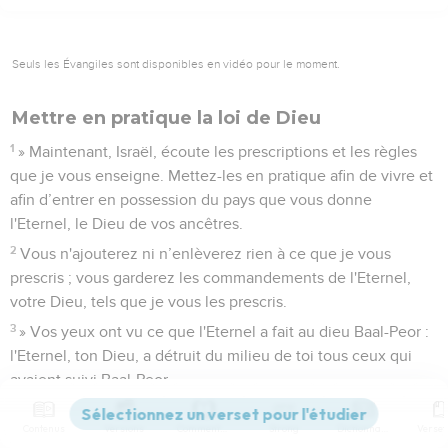
Seuls les Évangiles sont disponibles en vidéo pour le moment.
Mettre en pratique la loi de Dieu
1
» Maintenant, Israël, écoute les prescriptions et les règles
que je vous enseigne. Mettez-les en pratique afin de vivre et
afin d’entrer en possession du pays que vous donne
l'Eternel, le Dieu de vos ancêtres.
2
Vous n'ajouterez ni n’enlèverez rien à ce que je vous
prescris ; vous garderez les commandements de l'Eternel,
votre Dieu, tels que je vous les prescris.
3
» Vos yeux ont vu ce que l'Eternel a fait au dieu Baal-Peor :
l'Eternel, ton Dieu, a détruit du milieu de toi tous ceux qui
avaient suivi Baal-Peor,
4
tandis que vous, qui vous êtes attachés à l'Eternel, votre
Contenus
Versions
Commentaires
Strong
Dictionnaire
Dieu, vous êtes aujourd'hui tous vivants.