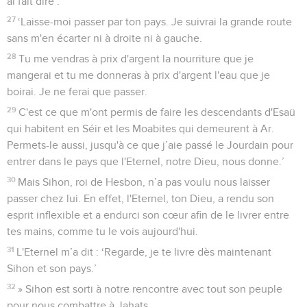
ai fait dire :
27
‘Laisse-moi passer par ton pays. Je suivrai la grande route
sans m'en écarter ni à droite ni à gauche.
28
Tu me vendras à prix d'argent la nourriture que je
mangerai et tu me donneras à prix d'argent l'eau que je
boirai. Je ne ferai que passer.
29
C'est ce que m'ont permis de faire les descendants d'Esaü
qui habitent en Séir et les Moabites qui demeurent à Ar.
Permets-le aussi, jusqu'à ce que j’aie passé le Jourdain pour
entrer dans le pays que l'Eternel, notre Dieu, nous donne.’
30
Mais Sihon, roi de Hesbon, n’a pas voulu nous laisser
passer chez lui. En effet, l'Eternel, ton Dieu, a rendu son
esprit inflexible et a endurci son cœur afin de le livrer entre
tes mains, comme tu le vois aujourd'hui.
31
L'Eternel m’a dit : ‘Regarde, je te livre dès maintenant
Sihon et son pays.’
32
» Sihon est sorti à notre rencontre avec tout son peuple
pour nous combattre à Jahats.