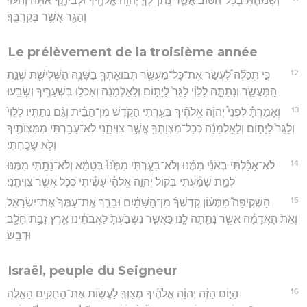
וְשָׂמַחְתָּ֣ בְכָל־הַטּ֗וֹב אֲשֶׁ֧ר נָֽתַן־לְךָ֛ יְהוָ֥ה אֱלֹהֶ֖יךָ וּלְבֵיתֶ֑ךָ אַתָּה֙ וְהַלֵּוִ֔י
וְהַגֵּ֖ר אֲשֶׁ֥ר בְּקִרְבֶּֽךָ׃
Le prélèvement de la troisième année
12
כִּ֣י תְכַלֶּ֞ה לַ֠עְשֵׂר אֶת־כָּל־מַעְשַׂ֧ר תְּבוּאָתְךָ֛ בַּשָּׁנָ֥ה הַשְּׁלִישִׁ֖ת שְׁנַ֣ת
הַֽמַּעֲשֵׂ֑ר וְנָתַתָּ֣ה לַלֵּוִ֗י לַגֵּר֙ לַיָּת֣וֹם וְלָֽאַלְמָנָ֔ה וְאָכְל֥וּ בִשְׁעָרֶ֖יךָ וְשָׂבֵֽעוּ׃
13
וְאָמַרְתָּ֡ לִפְנֵי֩ יְהוָ֨ה אֱלֹהֶ֜יךָ בִּעַ֧רְתִּי הַקֹּ֣דֶשׁ מִן־הַבַּ֗יִת וְגַ֨ם נְתַתִּ֤יו לַלֵּוִי֙
וְלַגֵּר֙ לַיָּת֣וֹם וְלָאַלְמָנָ֔ה כְּכָל־מִצְוָתְךָ֖ אֲשֶׁ֣ר צִוִּיתָ֑נִי לֹֽא־עָבַ֥רְתִּי מִמִּצְוֺתֶ֖יךָ
וְלֹ֥א שָׁכָֽחְתִּי׃
14
לֹא־אָכַ֨לְתִּי בְאֹנִ֜י מִמֶּ֗נּוּ וְלֹא־בִעַ֤רְתִּי מִמֶּ֙נּוּ֙ בְּטָמֵ֔א וְלֹא־נָתַ֥תִּי מִמֶּ֖נּוּ
לְמֵ֑ת שָׁמַ֗עְתִּי בְּקוֹל֙ יְהוָ֣ה אֱלֹהָ֔י עָשִׂ֕יתִי כְּכֹ֖ל אֲשֶׁ֥ר צִוִּיתָֽנִי׃
15
הַשְׁקִיפָה֩ מִמְּע֨וֹן קָדְשְׁךָ֜ מִן־הַשָּׁמַ֗יִם וּבָרֵ֤ךְ אֶֽת־עַמְּךָ֙ אֶת־יִשְׂרָאֵ֔ל
וְאֵת֙ הָאֲדָמָ֔ה אֲשֶׁ֥ר נָתַ֖תָּה לָ֑נוּ כַּאֲשֶׁ֤ר נִשְׁבַּ֙עְתָּ֙ לַאֲבֹתֵ֔ינוּ אֶ֛רֶץ זָבַ֥ת חָלָ֖ב
וּדְבָֽשׁ׃
Israël, peuple du Seigneur
16
הַיּ֣וֹם הַזֶּ֗ה יְהוָ֨ה אֱלֹהֶ֜יךָ מְצַוְּךָ֧ לַעֲשׂ֛וֹת אֶת־הַחֻקִּ֥ים הָאֵ֖לֶּה