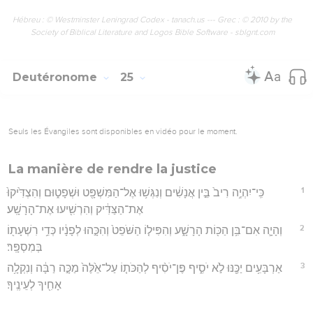
Hébreu : © Westminster Leningrad Codex - tanach.us --- Grec : © 2010 by the
Society of Biblical Literature and Logos Bible Software - sblgnt.com
Deutéronome
25
Seuls les Évangiles sont disponibles en vidéo pour le moment.
La manière de rendre la justice
1
כִּֽי־יִהְיֶ֥ה רִיב֙ בֵּ֣ין אֲנָשִׁ֔ים וְנִגְּשׁ֥וּ אֶל־הַמִּשְׁפָּ֖ט וּשְׁפָט֑וּם וְהִצְדִּ֙יקוּ֙
אֶת־הַצַּדִּ֔יק וְהִרְשִׁ֖יעוּ אֶת־הָרָשָֽׁע׃
2
וְהָיָ֛ה אִם־בִּ֥ן הַכּ֖וֹת הָרָשָׁ֑ע וְהִפִּיל֤וֹ הַשֹּׁפֵט֙ וְהִכָּ֣הוּ לְפָנָ֔יו כְּדֵ֥י רִשְׁעָת֖וֹ
בְּמִסְפָּֽר׃
3
אַרְבָּעִ֥ים יַכֶּ֖נּוּ לֹ֣א יֹסִ֑יף פֶּן־יֹסִ֨יף לְהַכֹּת֤וֹ עַל־אֵ֙לֶּה֙ מַכָּ֣ה רַבָּ֔ה וְנִקְלָ֥ה
אָחִ֖יךָ לְעֵינֶֽיךָ׃