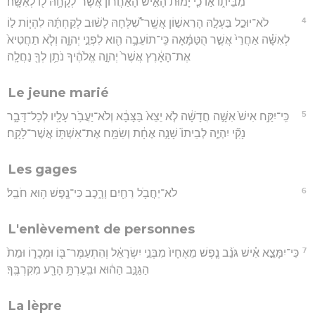
מִבֵּית֑וֹ א֣וֹ כִ֤י יָמוּת֙ הָאִ֣ישׁ הָאַחֲר֔וֹן אֲשֶׁר־לְקָחָ֥הּ ל֖וֹ לְאִשָּֽׁה׃
4
לֹא־יוּכַ֣ל בַּעְלָ֣הּ הָרִאשׁ֣וֹן אֲשֶֽׁר־שִׁ֠לְּחָהּ לָשׁ֨וּב לְקַחְתָּ֜הּ לִהְי֧וֹת ל֣וֹ
לְאִשָּׁ֗ה אַחֲרֵי֙ אֲשֶׁ֣ר הֻטַּמָּ֔אָה כִּֽי־תוֹעֵבָ֥ה הִ֖וא לִפְנֵ֣י יְהוָ֑ה וְלֹ֤א תַחֲטִיא֙
אֶת־הָאָ֔רֶץ אֲשֶׁר֙ יְהוָ֣ה אֱלֹהֶ֔יךָ נֹתֵ֥ן לְךָ֖ נַחֲלָֽה׃
Le jeune marié
5
כִּֽי־יִקַּ֥ח אִישׁ֙ אִשָּׁ֣ה חֲדָשָׁ֔ה לֹ֤א יֵצֵא֙ בַּצָּבָ֔א וְלֹא־יַעֲבֹ֥ר עָלָ֖יו לְכָל־דָּבָ֑ר
נָקִ֞י יִהְיֶ֤ה לְבֵיתוֹ֙ שָׁנָ֣ה אֶחָ֔ת וְשִׂמַּ֖ח אֶת־אִשְׁתּ֥וֹ אֲשֶׁר־לָקָֽח׃
Les gages
6
לֹא־יַחֲבֹ֥ל רֵחַ֖יִם וָרָ֑כֶב כִּי־נֶ֖פֶשׁ ה֥וּא חֹבֵֽל׃
L'enlèvement de personnes
7
כִּי־יִמָּצֵ֣א אִ֗ישׁ גֹּנֵ֨ב נֶ֤פֶשׁ מֵאֶחָיו֙ מִבְּנֵ֣י יִשְׂרָאֵ֔ל וְהִתְעַמֶּר־בּ֖וֹ וּמְכָר֑וֹ וּמֵת֙
הַגַּנָּ֣ב הַה֔וּא וּבִֽעַרְתָּ֥ הָרָ֖ע מִקִּרְבֶּֽךָ׃
La lèpre