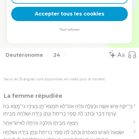
26
כִּ֤י תָבֹא֙ בְּקָמַ֣ת רֵעֶ֔ךָ וְקָטַפְתָּ֥ מְלִילֹ֖ת בְּיָדֶ֑ךָ וְחֶרְמֵשׁ֙ לֹ֣א תָנִ֔יף עַ֖ל
Accepter tous les cookies
קָמַ֥ת רֵעֶֽךָ׃
Hébreu : © Westminster Leningrad Codex - tanach.us --- Grec : © 2010 by the
Tout refuser
Society of Biblical Literature and Logos Bible Software - sblgnt.com
Deutéronome
24
Seuls les Évangiles sont disponibles en vidéo pour le moment.
La femme répudiée
1
כִּֽי־יִקַּ֥ח אִ֛ישׁ אִשָּׁ֖ה וּבְעָלָ֑הּ וְהָיָ֞ה אִם־לֹ֧א תִמְצָא־חֵ֣ן בְּעֵינָ֗יו כִּי־מָ֤צָא בָהּ֙
עֶרְוַ֣ת דָּבָ֔ר וְכָ֨תַב לָ֜הּ סֵ֤פֶר כְּרִיתֻת֙ וְנָתַ֣ן בְּיָדָ֔הּ וְשִׁלְּחָ֖הּ מִבֵּיתֽוֹ׃
2
וְיָצְאָ֖ה מִבֵּית֑וֹ וְהָלְכָ֖ה וְהָיְתָ֥ה לְאִישׁ־אַחֵֽר׃
3
וּשְׂנֵאָהּ֮ הָאִ֣ישׁ הָאַחֲרוֹן֒ וְכָ֨תַב לָ֜הּ סֵ֤פֶר כְּרִיתֻת֙ וְנָתַ֣ן בְּיָדָ֔הּ וְשִׁלְּחָ֖הּ