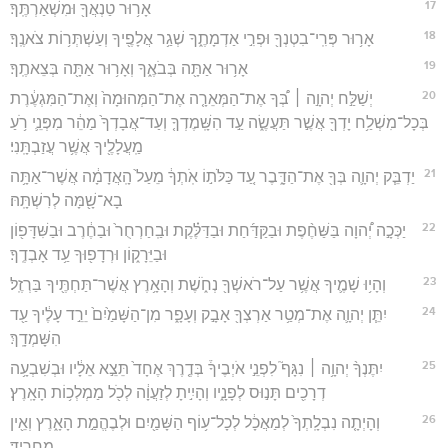
17
אָר֥וּר טַנְאֲךָ֖ וּמִשְׁאַרְתֶּֽךָ׃
18
אָר֥וּר פְּרִֽי־בִטְנְךָ֖ וּפְרִ֣י אַדְמָתֶ֑ךָ שְׁגַ֥ר אֲלָפֶ֖יךָ וְעַשְׁתְּר֥וֹת צֹאנֶֽךָ׃
19
אָר֥וּר אַתָּ֖ה בְּבֹאֶ֑ךָ וְאָר֥וּר אַתָּ֖ה בְּצֵאתֶֽךָ׃
20
יְשַׁלַּ֣ח יְהוָ֣ה ׀ בְּ֠ךָ אֶת־הַמְּאֵרָ֤ה אֶת־הַמְּהוּמָה֙ וְאֶת־הַמִּגְעֶ֔רֶת
בְּכָל־מִשְׁלַ֥ח יָדְךָ֖ אֲשֶׁ֣ר תַּעֲשֶׂ֑ה עַ֣ד הִשָּֽׁמֶדְךָ֤ וְעַד־אֲבָדְךָ֙ מַהֵ֔ר מִפְּנֵ֛י רֹ֥עַ
מַֽעֲלָלֶ֖יךָ אֲשֶׁ֥ר עֲזַבְתָּֽנִי׃
21
יַדְבֵּ֧ק יְהוָ֛ה בְּךָ֖ אֶת־הַדָּ֑בֶר עַ֚ד כַּלֹּת֣וֹ אֹֽתְךָ֔ מֵעַל֙ הָֽאֲדָמָ֔ה אֲשֶׁר־אַתָּ֥ה
בָא־שָׁ֖מָּה לְרִשְׁתָּֽהּ׃
22
יַכְּכָ֣ה יְ֠הוָה בַּשַּׁחֶ֨פֶת וּבַקַּדַּ֜חַת וּבַדַּלֶּ֗קֶת וּבַֽחַרְחֻר֙ וּבַחֶ֔רֶב וּבַשִּׁדָּפ֖וֹן
וּבַיֵּרָק֑וֹן וּרְדָפ֖וּךָ עַ֥ד אָבְדֶֽךָ׃
23
וְהָי֥וּ שָׁמֶ֛יךָ אֲשֶׁ֥ר עַל־רֹאשְׁךָ֖ נְחֹ֑שֶׁת וְהָאָ֥רֶץ אֲשֶׁר־תַּחְתֶּ֖יךָ בַּרְזֶֽל׃
24
יִתֵּ֧ן יְהוָ֛ה אֶת־מְטַ֥ר אַרְצְךָ֖ אָבָ֣ק וְעָפָ֑ר מִן־הַשָּׁמַ֙יִם֙ יֵרֵ֣ד עָלֶ֔יךָ עַ֖ד
הִשָּׁמְדָֽךְ׃
25
יִתֶּנְךָ֨ יְהוָ֥ה ׀ נִגָּף֮ לִפְנֵ֣י אֹיְבֶיךָ֒ בְּדֶ֤רֶךְ אֶחָד֙ תֵּצֵ֣א אֵלָ֔יו וּבְשִׁבְעָ֥ה
דְרָכִ֖ים תָּנ֣וּס לְפָנָ֑יו וְהָיִ֣יתָ לְזַעֲוָ֔ה לְכֹ֖ל מַמְלְכ֥וֹת הָאָֽרֶץ׃
26
וְהָיְתָ֤ה נִבְלָֽתְךָ֙ לְמַאֲכָ֔ל לְכָל־ע֥וֹף הַשָּׁמַ֖יִם וּלְבֶהֱמַ֣ת הָאָ֑רֶץ וְאֵ֖ין
מַחֲרִֽיד׃