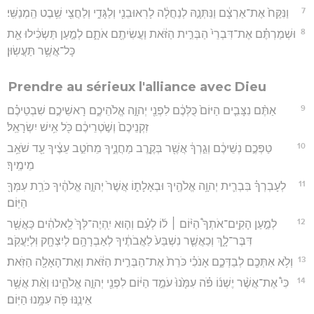
7
וַנִּקַּח֙ אֶת־אַרְצָ֔ם וַנִּתְּנָ֣הּ לְנַחֲלָ֔ה לָרֽאוּבֵנִ֖י וְלַגָּדִ֑י וְלַחֲצִ֖י שֵׁ֥בֶט הַֽמְנַשִּֽׁי׃
8
וּשְׁמַרְתֶּ֗ם אֶת־דִּבְרֵי֙ הַבְּרִ֣ית הַזֹּ֔את וַעֲשִׂיתֶ֖ם אֹתָ֑ם לְמַ֣עַן תַּשְׂכִּ֔ילוּ אֵ֖ת
כָּל־אֲשֶׁ֥ר תַּעֲשֽׂוּן׃
Prendre au sérieux l'alliance avec Dieu
9
אַתֶּ֨ם נִצָּבִ֤ים הַיּוֹם֙ כֻּלְּכֶ֔ם לִפְנֵ֖י יְהוָ֣ה אֱלֹהֵיכֶ֑ם רָאשֵׁיכֶ֣ם שִׁבְטֵיכֶ֗ם
זִקְנֵיכֶם֙ וְשֹׁ֣טְרֵיכֶ֔ם כֹּ֖ל אִ֥ישׁ יִשְׂרָאֵֽל׃
10
טַפְּכֶ֣ם נְשֵׁיכֶ֔ם וְגֵ֣רְךָ֔ אֲשֶׁ֖ר בְּקֶ֣רֶב מַחֲנֶ֑יךָ מֵחֹטֵ֣ב עֵצֶ֔יךָ עַ֖ד שֹׁאֵ֥ב
מֵימֶֽיךָ׃
11
לְעָבְרְךָ֗ בִּבְרִ֛ית יְהוָ֥ה אֱלֹהֶ֖יךָ וּבְאָלָת֑וֹ אֲשֶׁר֙ יְהוָ֣ה אֱלֹהֶ֔יךָ כֹּרֵ֥ת עִמְּךָ֖
הַיּֽוֹם׃
12
לְמַ֣עַן הָקִֽים־אֹתְךָ֩ הַיּ֨וֹם ׀ ל֜וֹ לְעָ֗ם וְה֤וּא יִֽהְיֶה־לְּךָ֙ לֵֽאלֹהִ֔ים כַּאֲשֶׁ֖ר
דִּבֶּר־לָ֑ךְ וְכַאֲשֶׁ֤ר נִשְׁבַּע֙ לַאֲבֹתֶ֔יךָ לְאַבְרָהָ֥ם לְיִצְחָ֖ק וּֽלְיַעֲקֹֽב׃
13
וְלֹ֥א אִתְּכֶ֖ם לְבַדְּכֶ֑ם אָנֹכִ֗י כֹּרֵת֙ אֶת־הַבְּרִ֣ית הַזֹּ֔את וְאֶת־הָאָלָ֖ה הַזֹּֽאת׃
14
כִּי֩ אֶת־אֲשֶׁ֨ר יֶשְׁנ֜וֹ פֹּ֗ה עִמָּ֙נוּ֙ עֹמֵ֣ד הַיּ֔וֹם לִפְנֵ֖י יְהוָ֣ה אֱלֹהֵ֑ינוּ וְאֵ֨ת אֲשֶׁ֥ר
אֵינֶ֛נּוּ פֹּ֖ה עִמָּ֥נוּ הַיּֽוֹם׃