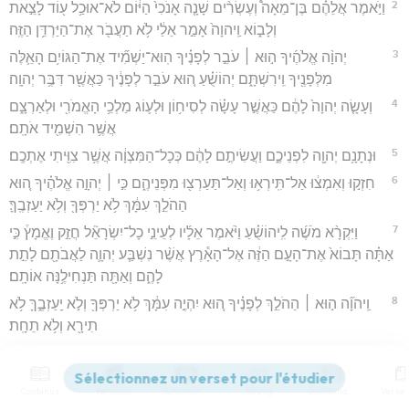
2
וַיֹּ֣אמֶר אֲלֵהֶ֗ם בֶּן־מֵאָה֩ וְעֶשְׂרִ֨ים שָׁנָ֤ה אָנֹכִי֙ הַיּ֔וֹם לֹא־אוּכַ֥ל ע֖וֹד לָצֵ֣את
וְלָב֑וֹא וַֽיהוָה֙ אָמַ֣ר אֵלַ֔י לֹ֥א תַעֲבֹ֖ר אֶת־הַיַּרְדֵּ֥ן הַזֶּֽה׃
3
יְהוָ֨ה אֱלֹהֶ֜יךָ ה֣וּא ׀ עֹבֵ֣ר לְפָנֶ֗יךָ הֽוּא־יַשְׁמִ֞יד אֶת־הַגּוֹיִ֥ם הָאֵ֛לֶּה
מִלְּפָנֶ֖יךָ וִֽירִשְׁתָּ֑ם יְהוֹשֻׁ֗עַ ה֚וּא עֹבֵ֣ר לְפָנֶ֔יךָ כַּאֲשֶׁ֖ר דִּבֶּ֥ר יְהוָֽה׃
4
וְעָשָׂ֤ה יְהוָה֙ לָהֶ֔ם כַּאֲשֶׁ֣ר עָשָׂ֗ה לְסִיח֥וֹן וּלְע֛וֹג מַלְכֵ֥י הָאֱמֹרִ֖י וּלְאַרְצָ֑ם
אֲשֶׁ֥ר הִשְׁמִ֖יד אֹתָֽם׃
5
וּנְתָנָ֥ם יְהוָ֖ה לִפְנֵיכֶ֑ם וַעֲשִׂיתֶ֣ם לָהֶ֔ם כְּכָל־הַמִּצְוָ֔ה אֲשֶׁ֥ר צִוִּ֖יתִי אֶתְכֶֽם׃
6
חִזְק֣וּ וְאִמְצ֔וּ אַל־תִּֽירְא֥וּ וְאַל־תַּעַרְצ֖וּ מִפְּנֵיהֶ֑ם כִּ֣י ׀ יְהוָ֣ה אֱלֹהֶ֗יךָ ה֚וּא
הַהֹלֵ֣ךְ עִמָּ֔ךְ לֹ֥א יַרְפְּךָ֖ וְלֹ֥א יַעַזְבֶֽךָּ׃
7
וַיִּקְרָ֨א מֹשֶׁ֜ה לִֽיהוֹשֻׁ֗עַ וַיֹּ֨אמֶר אֵלָ֜יו לְעֵינֵ֣י כָל־יִשְׂרָאֵ֘ל חֲזַ֣ק וֶאֱמָץ֒ כִּ֣י
אַתָּ֗ה תָּבוֹא֙ אֶת־הָעָ֣ם הַזֶּ֔ה אֶל־הָאָ֕רֶץ אֲשֶׁ֨ר נִשְׁבַּ֧ע יְהוָ֛ה לַאֲבֹתָ֖ם לָתֵ֣ת
לָהֶ֑ם וְאַתָּ֖ה תַּנְחִילֶ֥נָּה אוֹתָֽם׃
8
וַֽיהוָ֞ה ה֣וּא ׀ הַהֹלֵ֣ךְ לְפָנֶ֗יךָ ה֚וּא יִהְיֶ֣ה עִמָּ֔ךְ לֹ֥א יַרְפְּךָ֖ וְלֹ֣א יַֽעַזְבֶ֑ךָּ לֹ֥א
תִירָ֖א וְלֹ֥א תֵחָֽת׃
Lecture publique de la Loi tous les sept ans
Contenus
Versions
Commentaires
Strong
Dictionnaire
9
וַיִּכְתֹּ֣ב מֹשֶׁה֮ אֶת־הַתּוֹרָ֣ה הַזֹּאת֒ וַֽיִּתְּנָ֗הּ אֶל־הַכֹּהֲנִים֙ בְּנֵ֣י לֵוִ֔י הַנֹּ֣שְׂאִ֔ים