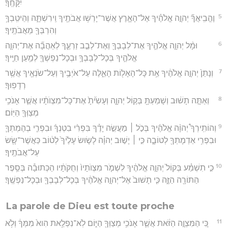
יִקָּחֶֽךָ׃
5
וֶהֱבִֽיאֲךָ֞ יְהוָ֣ה אֱלֹהֶ֗יךָ אֶל־הָאָ֛רֶץ אֲשֶׁר־יָרְשׁ֥וּ אֲבֹתֶ֖יךָ וִֽירִשְׁתָּ֑הּ וְהֵיטִֽבְךָ֥
וְהִרְבְּךָ֖ מֵאֲבֹתֶֽיךָ׃
6
וּמָ֨ל יְהוָ֧ה אֱלֹהֶ֛יךָ אֶת־לְבָבְךָ֖ וְאֶת־לְבַ֣ב זַרְעֶ֑ךָ לְאַהֲבָ֞ה אֶת־יְהוָ֧ה
אֱלֹהֶ֛יךָ בְּכָל־לְבָבְךָ֥ וּבְכָל־נַפְשְׁךָ֖ לְמַ֥עַן חַיֶּֽיךָ׃
7
וְנָתַן֙ יְהוָ֣ה אֱלֹהֶ֔יךָ אֵ֥ת כָּל־הָאָל֖וֹת הָאֵ֑לֶּה עַל־אֹיְבֶ֥יךָ וְעַל־שֹׂנְאֶ֖יךָ אֲשֶׁ֥ר
רְדָפֽוּךָ׃
8
וְאַתָּ֣ה תָשׁ֔וּב וְשָׁמַעְתָּ֖ בְּק֣וֹל יְהוָ֑ה וְעָשִׂ֙יתָ֙ אֶת־כָּל־מִצְוֺתָ֔יו אֲשֶׁ֛ר אָנֹכִ֥י
מְצַוְּךָ֖ הַיּֽוֹם׃
9
וְהוֹתִֽירְךָ֩ יְהוָ֨ה אֱלֹהֶ֜יךָ בְּכֹ֣ל ׀ מַעֲשֵׂ֣ה יָדֶ֗ךָ בִּפְרִ֨י בִטְנְךָ֜ וּבִפְרִ֧י בְהֶמְתְּךָ֛
וּבִפְרִ֥י אַדְמָתְךָ֖ לְטוֹבָ֑ה כִּ֣י ׀ יָשׁ֣וּב יְהוָ֗ה לָשׂ֤וּשׂ עָלֶ֙יךָ֙ לְט֔וֹב כַּאֲשֶׁר־שָׂ֖שׂ
עַל־אֲבֹתֶֽיךָ׃
10
כִּ֣י תִשְׁמַ֗ע בְּקוֹל֙ יְהוָ֣ה אֱלֹהֶ֔יךָ לִשְׁמֹ֤ר מִצְוֺתָיו֙ וְחֻקֹּתָ֔יו הַכְּתוּבָ֕ה בְּסֵ֥פֶר
הַתּוֹרָ֖ה הַזֶּ֑ה כִּ֤י תָשׁוּב֙ אֶל־יְהוָ֣ה אֱלֹהֶ֔יךָ בְּכָל־לְבָבְךָ֖ וּבְכָל־נַפְשֶֽׁךָ׃
La parole de Dieu est toute proche
11
כִּ֚י הַמִּצְוָ֣ה הַזֹּ֔את אֲשֶׁ֛ר אָנֹכִ֥י מְצַוְּךָ֖ הַיּ֑וֹם לֹֽא־נִפְלֵ֥את הִוא֙ מִמְּךָ֔ וְלֹ֥א