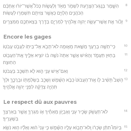
8
הִשָּׁ֧מֶר בְּנֶֽגַע־הַצָּרַ֛עַת לִשְׁמֹ֥ר מְאֹ֖ד וְלַעֲשׂ֑וֹת כְּכֹל֩ אֲשֶׁר־יוֹר֨וּ אֶתְכֶ֜ם
הַכֹּהֲנִ֧ים הַלְוִיִּ֛ם כַּאֲשֶׁ֥ר צִוִּיתִ֖ם תִּשְׁמְר֥וּ לַעֲשֽׂוֹת׃
9
זָכ֕וֹר אֵ֧ת אֲשֶׁר־עָשָׂ֛ה יְהוָ֥ה אֱלֹהֶ֖יךָ לְמִרְיָ֑ם בַּדֶּ֖רֶךְ בְּצֵאתְכֶ֥ם מִמִּצְרָֽיִם׃
Encore les gages
10
כִּֽי־תַשֶּׁ֥ה בְרֵֽעֲךָ מַשַּׁ֣את מְא֑וּמָה לֹא־תָבֹ֥א אֶל־בֵּית֖וֹ לַעֲבֹ֥ט עֲבֹטֽוֹ׃
11
בַּח֖וּץ תַּעֲמֹ֑ד וְהָאִ֗ישׁ אֲשֶׁ֤ר אַתָּה֙ נֹשֶׁ֣ה ב֔וֹ יוֹצִ֥יא אֵלֶ֛יךָ אֶֽת־הַעֲב֖וֹט
הַחֽוּצָה׃
12
וְאִם־אִ֥ישׁ עָנִ֖י ה֑וּא לֹ֥א תִשְׁכַּ֖ב בַּעֲבֹטֽוֹ׃
13
הָשֵׁב֩ תָּשִׁ֨יב ל֤וֹ אֶֽת־הַעֲבוֹט֙ כְּבֹ֣א הַשֶּׁ֔מֶשׁ וְשָׁכַ֥ב בְּשַׂלְמָת֖וֹ וּבֵֽרֲכֶ֑ךָּ וּלְךָ֙
תִּהְיֶ֣ה צְדָקָ֔ה לִפְנֵ֖י יְהוָ֥ה אֱלֹהֶֽיךָ׃
Le respect dû aux pauvres
14
לֹא־תַעֲשֹׁ֥ק שָׂכִ֖יר עָנִ֣י וְאֶבְי֑וֹן מֵאַחֶ֕יךָ א֧וֹ מִגֵּרְךָ֛ אֲשֶׁ֥ר בְּאַרְצְךָ֖
בִּשְׁעָרֶֽיךָ׃
15
בְּיוֹמוֹ֩ תִתֵּ֨ן שְׂכָר֜וֹ וְֽלֹא־תָב֧וֹא עָלָ֣יו הַשֶּׁ֗מֶשׁ כִּ֤י עָנִי֙ ה֔וּא וְאֵלָ֕יו ה֥וּא נֹשֵׂ֖א