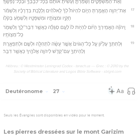
וְאֶת־הַמִּשְׁפָּטִ֑ים וְשָׁמַרְתָּ֤ וְעָשִׂ֙יתָ֙ אוֹתָ֔ם בְּכָל־לְבָבְךָ֖ וּבְכָל־נַפְשֶֽׁךָ׃
17
אֶת־יְהוָ֥ה הֶאֱמַ֖רְתָּ הַיּ֑וֹם לִהְיוֹת֩ לְךָ֨ לֵֽאלֹהִ֜ים וְלָלֶ֣כֶת בִּדְרָכָ֗יו וְלִשְׁמֹ֨ר
חֻקָּ֧יו וּמִצְוֺתָ֛יו וּמִשְׁפָּטָ֖יו וְלִשְׁמֹ֥עַ בְּקֹלֽוֹ׃
18
וַֽיהוָ֞ה הֶאֱמִֽירְךָ֣ הַיּ֗וֹם לִהְי֥וֹת לוֹ֙ לְעַ֣ם סְגֻלָּ֔ה כַּאֲשֶׁ֖ר דִּבֶּר־לָ֑ךְ וְלִשְׁמֹ֖ר
כָּל־מִצְוֺתָֽיו׃
19
וּֽלְתִתְּךָ֣ עֶלְי֗וֹן עַ֤ל כָּל־הַגּוֹיִם֙ אֲשֶׁ֣ר עָשָׂ֔ה לִתְהִלָּ֖ה וּלְשֵׁ֣ם וּלְתִפְאָ֑רֶת
וְלִֽהְיֹתְךָ֧ עַם־קָדֹ֛שׁ לַיהוָ֥ה אֱלֹהֶ֖יךָ כַּאֲשֶׁ֥ר דִּבֵּֽר׃
Hébreu : © Westminster Leningrad Codex - tanach.us --- Grec : © 2010 by the
Society of Biblical Literature and Logos Bible Software - sblgnt.com
Deutéronome
27
Seuls les Évangiles sont disponibles en vidéo pour le moment.
Les pierres dressées sur le mont Garizim