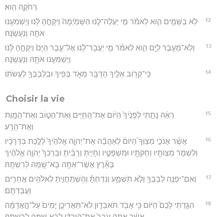
רְחֹקָ֖ה הִֽוא׃
12
לֹ֥א בַשָּׁמַ֖יִם הִ֑וא לֵאמֹ֗ר מִ֣י יַעֲלֶה־לָּ֤נוּ הַשָּׁמַ֙יְמָה֙ וְיִקָּחֶ֣הָ לָּ֔נוּ וְיַשְׁמִעֵ֥נוּ
אֹתָ֖הּ וְנַעֲשֶֽׂנָּה׃
13
וְלֹֽא־מֵעֵ֥בֶר לַיָּ֖ם הִ֑וא לֵאמֹ֗ר מִ֣י יַעֲבָר־לָ֜נוּ אֶל־עֵ֤בֶר הַיָּם֙ וְיִקָּחֶ֣הָ לָּ֔נוּ
וְיַשְׁמִעֵ֥נוּ אֹתָ֖הּ וְנַעֲשֶֽׂנָּה׃
14
כִּֽי־קָר֥וֹב אֵלֶ֛יךָ הַדָּבָ֖ר מְאֹ֑ד בְּפִ֥יךָ וּבִֽלְבָבְךָ֖ לַעֲשֹׂתֽוֹ׃
Choisir la vie
15
רְאֵ֨ה נָתַ֤תִּי לְפָנֶ֙יךָ֙ הַיּ֔וֹם אֶת־הַֽחַיִּ֖ים וְאֶת־הַטּ֑וֹב וְאֶת־הַמָּ֖וֶת
וְאֶת־הָרָֽע׃
16
אֲשֶׁ֨ר אָנֹכִ֣י מְצַוְּךָ֮ הַיּוֹם֒ לְאַהֲבָ֞ה אֶת־יְהוָ֤ה אֱלֹהֶ֙יךָ֙ לָלֶ֣כֶת בִּדְרָכָ֔יו
וְלִשְׁמֹ֛ר מִצְוֺתָ֥יו וְחֻקֹּתָ֖יו וּמִשְׁפָּטָ֑יו וְחָיִ֣יתָ וְרָבִ֔יתָ וּבֵֽרַכְךָ֙ יְהוָ֣ה אֱלֹהֶ֔יךָ
בָּאָ֕רֶץ אֲשֶׁר־אַתָּ֥ה בָא־שָׁ֖מָּה לְרִשְׁתָּֽהּ׃
17
וְאִם־יִפְנֶ֥ה לְבָבְךָ֖ וְלֹ֣א תִשְׁמָ֑ע וְנִדַּחְתָּ֗ וְהִֽשְׁתַּחֲוִ֛יתָ לֵאלֹהִ֥ים אֲחֵרִ֖ים
וַעֲבַדְתָּֽם׃
18
הִגַּ֤דְתִּי לָכֶם֙ הַיּ֔וֹם כִּ֥י אָבֹ֖ד תֹּאבֵד֑וּן לֹא־תַאֲרִיכֻ֤ן יָמִים֙ עַל־הָ֣אֲדָמָ֔ה
אֲשֶׁ֨ר אַתָּ֤ה עֹבֵר֙ אֶת־הַיַּרְדֵּ֔ן לָבֹ֥א שָׁ֖מָּה לְרִשְׁתָּֽהּ׃