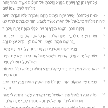
אֱלֹהֶ֛יךָ נֹתֵ֥ן לָ֖ךְ וְשַׂמְתָּ֣ בַטֶּ֑נֶא וְהָֽלַכְתָּ֙ אֶל־הַמָּק֔וֹם אֲשֶׁ֤ר יִבְחַר֙ יְהוָ֣ה
אֱלֹהֶ֔יךָ לְשַׁכֵּ֥ן שְׁמ֖וֹ שָֽׁם׃
3
וּבָאתָ֙ אֶל־הַכֹּהֵ֔ן אֲשֶׁ֥ר יִהְיֶ֖ה בַּיָּמִ֣ים הָהֵ֑ם וְאָמַרְתָּ֣ אֵלָ֗יו הִגַּ֤דְתִּי הַיּוֹם֙
לַיהוָ֣ה אֱלֹהֶ֔יךָ כִּי־בָ֙אתִי֙ אֶל־הָאָ֔רֶץ אֲשֶׁ֨ר נִשְׁבַּ֧ע יְהוָ֛ה לַאֲבֹתֵ֖ינוּ לָ֥תֶת לָֽנוּ׃
4
וְלָקַ֧ח הַכֹּהֵ֛ן הַטֶּ֖נֶא מִיָּדֶ֑ךָ וְהִ֨נִּיח֔וֹ לִפְנֵ֕י מִזְבַּ֖ח יְהוָ֥ה אֱלֹהֶֽיךָ׃
5
וְעָנִ֨יתָ וְאָמַרְתָּ֜ לִפְנֵ֣י ׀ יְהוָ֣ה אֱלֹהֶ֗יךָ אֲרַמִּי֙ אֹבֵ֣ד אָבִ֔י וַיֵּ֣רֶד מִצְרַ֔יְמָה
וַיָּ֥גָר שָׁ֖ם בִּמְתֵ֣י מְעָ֑ט וַֽיְהִי־שָׁ֕ם לְג֥וֹי גָּד֖וֹל עָצ֥וּם וָרָֽב׃
6
וַיָּרֵ֧עוּ אֹתָ֛נוּ הַמִּצְרִ֖ים וַיְעַנּ֑וּנוּ וַיִּתְּנ֥וּ עָלֵ֖ינוּ עֲבֹדָ֥ה קָשָֽׁה׃
7
וַנִּצְעַ֕ק אֶל־יְהוָ֖ה אֱלֹהֵ֣י אֲבֹתֵ֑ינוּ וַיִּשְׁמַ֤ע יְהוָה֙ אֶת־קֹלֵ֔נוּ וַיַּ֧רְא אֶת־עָנְיֵ֛נוּ
וְאֶת־עֲמָלֵ֖נוּ וְאֶת־לַחֲצֵֽנוּ׃
8
וַיּוֹצִאֵ֤נוּ יְהוָה֙ מִמִּצְרַ֔יִם בְּיָ֤ד חֲזָקָה֙ וּבִזְרֹ֣עַ נְטוּיָ֔ה וּבְמֹרָ֖א גָּדֹ֑ל וּבְאֹת֖וֹת
וּבְמֹפְתִֽים׃
9
וַיְבִאֵ֖נוּ אֶל־הַמָּק֣וֹם הַזֶּ֑ה וַיִּתֶּן־לָ֙נוּ֙ אֶת־הָאָ֣רֶץ הַזֹּ֔את אֶ֛רֶץ זָבַ֥ת חָלָ֖ב
וּדְבָֽשׁ׃
10
וְעַתָּ֗ה הִנֵּ֤ה הֵבֵ֙אתִי֙ אֶת־רֵאשִׁית֙ פְּרִ֣י הָאֲדָמָ֔ה אֲשֶׁר־נָתַ֥תָּה לִּ֖י יְהוָ֑ה
וְהִנַּחְתּ֗וֹ לִפְנֵי֙ יְהוָ֣ה אֱלֹהֶ֔יךָ וְהִֽשְׁתַּחֲוִ֔יתָ לִפְנֵ֖י יְהוָ֥ה אֱלֹהֶֽיךָ׃
11