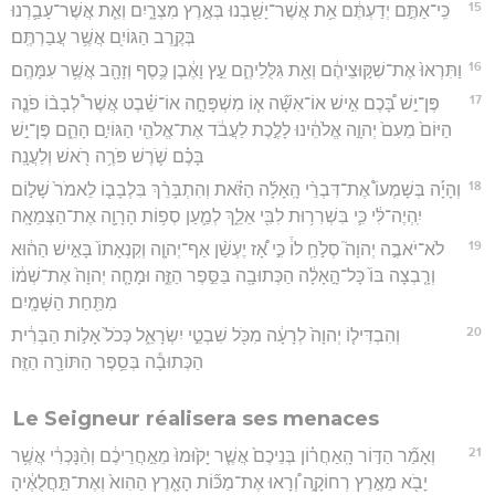
15
כִּֽי־אַתֶּ֣ם יְדַעְתֶּ֔ם אֵ֥ת אֲשֶׁר־יָשַׁ֖בְנוּ בְּאֶ֣רֶץ מִצְרָ֑יִם וְאֵ֧ת אֲשֶׁר־עָבַ֛רְנוּ
בְּקֶ֥רֶב הַגּוֹיִ֖ם אֲשֶׁ֥ר עֲבַרְתֶּֽם׃
16
וַתִּרְאוּ֙ אֶת־שִׁקּ֣וּצֵיהֶ֔ם וְאֵ֖ת גִּלֻּלֵיהֶ֑ם עֵ֣ץ וָאֶ֔בֶן כֶּ֥סֶף וְזָהָ֖ב אֲשֶׁ֥ר עִמָּהֶֽם׃
17
פֶּן־יֵ֣שׁ בָּ֠כֶם אִ֣ישׁ אוֹ־אִשָּׁ֞ה א֧וֹ מִשְׁפָּחָ֣ה אוֹ־שֵׁ֗בֶט אֲשֶׁר֩ לְבָב֨וֹ פֹנֶ֤ה
הַיּוֹם֙ מֵעִם֙ יְהוָ֣ה אֱלֹהֵ֔ינוּ לָלֶ֣כֶת לַעֲבֹ֔ד אֶת־אֱלֹהֵ֖י הַגּוֹיִ֣ם הָהֵ֑ם פֶּן־יֵ֣שׁ
בָּכֶ֗ם שֹׁ֛רֶשׁ פֹּרֶ֥ה רֹ֖אשׁ וְלַעֲנָֽה׃
18
וְהָיָ֡ה בְּשָׁמְעוֹ֩ אֶת־דִּבְרֵ֨י הָֽאָלָ֜ה הַזֹּ֗את וְהִתְבָּרֵ֨ךְ בִּלְבָב֤וֹ לֵאמֹר֙ שָׁל֣וֹם
יִֽהְיֶה־לִּ֔י כִּ֛י בִּשְׁרִר֥וּת לִבִּ֖י אֵלֵ֑ךְ לְמַ֛עַן סְפ֥וֹת הָרָוָ֖ה אֶת־הַצְּמֵאָֽה׃
19
לֹא־יֹאבֶ֣ה יְהוָה֮ סְלֹ֣חַֽ לוֹ֒ כִּ֣י אָ֠ז יֶעְשַׁ֨ן אַף־יְהוָ֤ה וְקִנְאָתוֹ֙ בָּאִ֣ישׁ הַה֔וּא
וְרָ֤בְצָה בּוֹ֙ כָּל־הָ֣אָלָ֔ה הַכְּתוּבָ֖ה בַּסֵּ֣פֶר הַזֶּ֑ה וּמָחָ֤ה יְהוָה֙ אֶת־שְׁמ֔וֹ
מִתַּ֖חַת הַשָּׁמָֽיִם׃
20
וְהִבְדִּיל֤וֹ יְהוָה֙ לְרָעָ֔ה מִכֹּ֖ל שִׁבְטֵ֣י יִשְׂרָאֵ֑ל כְּכֹל֙ אָל֣וֹת הַבְּרִ֔ית
הַכְּתוּבָ֕ה בְּסֵ֥פֶר הַתּוֹרָ֖ה הַזֶּֽה׃
Le Seigneur réalisera ses menaces
21
וְאָמַ֞ר הַדּ֣וֹר הָֽאַחֲר֗וֹן בְּנֵיכֶם֙ אֲשֶׁ֤ר יָק֙וּמוּ֙ מֵאַ֣חֲרֵיכֶ֔ם וְהַ֨נָּכְרִ֔י אֲשֶׁ֥ר
יָבֹ֖א מֵאֶ֣רֶץ רְחוֹקָ֑ה וְ֠רָאוּ אֶת־מַכּ֞וֹת הָאָ֤רֶץ הַהִוא֙ וְאֶת־תַּ֣חֲלֻאֶ֔יהָ