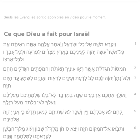
Seuls les Évangiles sont disponibles en vidéo pour le moment.
Ce que Dieu a fait pour Israël
1
וַיִּקְרָ֥א מֹשֶׁ֛ה אֶל־כָּל־יִשְׂרָאֵ֖ל וַיֹּ֣אמֶר אֲלֵהֶ֑ם אַתֶּ֣ם רְאִיתֶ֗ם אֵ֣ת
כָּל־אֲשֶׁר֩ עָשָׂ֨ה יְהוָ֤ה לְעֵֽינֵיכֶם֙ בְּאֶ֣רֶץ מִצְרַ֔יִם לְפַרְעֹ֥ה וּלְכָל־עֲבָדָ֖יו
וּלְכָל־אַרְצֽוֹ׃
2
הַמַּסּוֹת֙ הַגְּדֹלֹ֔ת אֲשֶׁ֥ר רָא֖וּ עֵינֶ֑יךָ הָאֹתֹ֧ת וְהַמֹּפְתִ֛ים הַגְּדֹלִ֖ים הָהֵֽם׃
3
וְלֹֽא־נָתַן֩ יְהוָ֨ה לָכֶ֥ם לֵב֙ לָדַ֔עַת וְעֵינַ֥יִם לִרְא֖וֹת וְאָזְנַ֣יִם לִשְׁמֹ֑עַ עַ֖ד הַיּ֥וֹם
הַזֶּֽה׃
4
וָאוֹלֵ֥ךְ אֶתְכֶ֛ם אַרְבָּעִ֥ים שָׁנָ֖ה בַּמִּדְבָּ֑ר לֹֽא־בָל֤וּ שַׂלְמֹֽתֵיכֶם֙ מֵעֲלֵיכֶ֔ם
וְנַֽעַלְךָ֥ לֹֽא־בָלְתָ֖ה מֵעַ֥ל רַגְלֶֽךָ׃
5
לֶ֚חֶם לֹ֣א אֲכַלְתֶּ֔ם וְיַ֥יִן וְשֵׁכָ֖ר לֹ֣א שְׁתִיתֶ֑ם לְמַ֙עַן֙ תֵּֽדְע֔וּ כִּ֛י אֲנִ֥י יְהוָ֖ה
אֱלֹהֵיכֶֽם׃
6
וַתָּבֹ֖אוּ אֶל־הַמָּק֣וֹם הַזֶּ֑ה וַיֵּצֵ֣א סִיחֹ֣ן מֶֽלֶךְ־חֶ֠שְׁבּוֹן וְע֨וֹג מֶֽלֶךְ־הַבָּשָׁ֧ן
לִקְרָאתֵ֛נוּ לַמִּלְחָמָ֖ה וַנַּכֵּֽם׃