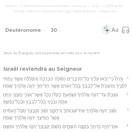
Hébreu : © Westminster Leningrad Codex - tanach.us --- Grec : © 2010 by the
Society of Biblical Literature and Logos Bible Software - sblgnt.com
Deutéronome
30
Seuls les Évangiles sont disponibles en vidéo pour le moment.
Israël reviendra au Seigneur
1
וְהָיָה֩ כִֽי־יָבֹ֨אוּ עָלֶ֜יךָ כָּל־הַדְּבָרִ֣ים הָאֵ֗לֶּה הַבְּרָכָה֙ וְהַקְּלָלָ֔ה אֲשֶׁ֥ר נָתַ֖תִּי
לְפָנֶ֑יךָ וַהֲשֵׁבֹתָ֙ אֶל־לְבָבֶ֔ךָ בְּכָל־הַגּוֹיִ֔ם אֲשֶׁ֧ר הִדִּיחֲךָ֛ יְהוָ֥ה אֱלֹהֶ֖יךָ שָֽׁמָּה׃
2
וְשַׁבְתָּ֞ עַד־יְהוָ֤ה אֱלֹהֶ֙יךָ֙ וְשָׁמַעְתָּ֣ בְקֹל֔וֹ כְּכֹ֛ל אֲשֶׁר־אָנֹכִ֥י מְצַוְּךָ֖ הַיּ֑וֹם
אַתָּ֣ה וּבָנֶ֔יךָ בְּכָל־לְבָבְךָ֖ וּבְכָל־נַפְשֶֽׁךָ׃
3
וְשָׁ֨ב יְהוָ֧ה אֱלֹהֶ֛יךָ אֶת־שְׁבוּתְךָ֖ וְרִחֲמֶ֑ךָ וְשָׁ֗ב וְקִבֶּצְךָ֙ מִכָּל־הָ֣עַמִּ֔ים
אֲשֶׁ֧ר הֱפִֽיצְךָ֛ יְהוָ֥ה אֱלֹהֶ֖יךָ שָֽׁמָּה׃
4
אִם־יִהְיֶ֥ה נִֽדַּחֲךָ֖ בִּקְצֵ֣ה הַשָּׁמָ֑יִם מִשָּׁ֗ם יְקַבֶּצְךָ֙ יְהוָ֣ה אֱלֹהֶ֔יךָ וּמִשָּׁ֖ם