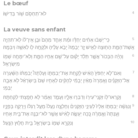
Le bœuf
4
לֹא־תַחְסֹ֥ם שׁ֖וֹר בְּדִישֽׁוֹ׃
La veuve sans enfant
5
כִּֽי־יֵשְׁב֨וּ אַחִ֜ים יַחְדָּ֗ו וּמֵ֨ת אַחַ֤ד מֵהֶם֙ וּבֵ֣ן אֵֽין־ל֔וֹ לֹֽא־תִהְיֶ֧ה
אֵֽשֶׁת־הַמֵּ֛ת הַח֖וּצָה לְאִ֣ישׁ זָ֑ר יְבָמָהּ֙ יָבֹ֣א עָלֶ֔יהָ וּלְקָחָ֥הּ ל֛וֹ לְאִשָּׁ֖ה וְיִבְּמָֽהּ׃
6
וְהָיָ֗ה הַבְּכוֹר֙ אֲשֶׁ֣ר תֵּלֵ֔ד יָק֕וּם עַל־שֵׁ֥ם אָחִ֖יו הַמֵּ֑ת וְלֹֽא־יִמָּחֶ֥ה שְׁמ֖וֹ
מִיִּשְׂרָאֵֽל׃
7
וְאִם־לֹ֤א יַחְפֹּץ֙ הָאִ֔ישׁ לָקַ֖חַת אֶת־יְבִמְתּ֑וֹ וְעָלְתָה֩ יְבִמְתּ֨וֹ הַשַּׁ֜עְרָה
אֶל־הַזְּקֵנִ֗ים וְאָֽמְרָה֙ מֵאֵ֨ין יְבָמִ֜י לְהָקִ֨ים לְאָחִ֥יו שֵׁם֙ בְּיִשְׂרָאֵ֔ל לֹ֥א אָבָ֖ה
יַבְּמִֽי׃
8
וְקָֽרְאוּ־ל֥וֹ זִקְנֵי־עִיר֖וֹ וְדִבְּר֣וּ אֵלָ֑יו וְעָמַ֣ד וְאָמַ֔ר לֹ֥א חָפַ֖צְתִּי לְקַחְתָּֽהּ׃
9
וְנִגְּשָׁ֨ה יְבִמְתּ֣וֹ אֵלָיו֮ לְעֵינֵ֣י הַזְּקֵנִים֒ וְחָלְצָ֤ה נַעֲלוֹ֙ מֵעַ֣ל רַגְל֔וֹ וְיָרְקָ֖ה בְּפָנָ֑יו
וְעָֽנְתָה֙ וְאָ֣מְרָ֔ה כָּ֚כָה יֵעָשֶׂ֣ה לָאִ֔ישׁ אֲשֶׁ֥ר לֹא־יִבְנֶ֖ה אֶת־בֵּ֥ית אָחִֽיו
10
וְנִקְרָ֥א שְׁמ֖וֹ בְּיִשְׂרָאֵ֑ל בֵּ֖ית חֲל֥וּץ הַנָּֽעַל׃