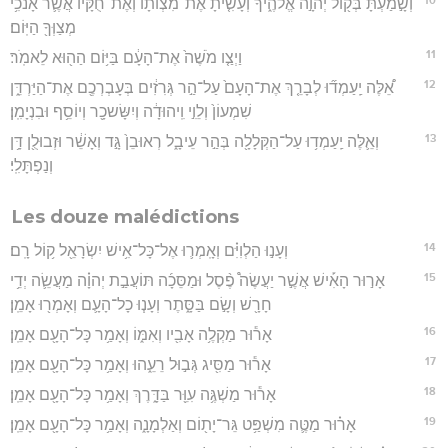
וְשָׁ֣מַעְתָּ֔ בְּק֖וֹל יְהוָ֣ה אֱלֹהֶ֑יךָ וְעָשִׂ֤יתָ אֶת־מִצְוֺתָו֙ וְאֶת־חֻקָּ֔יו אֲשֶׁ֛ר אָנֹכִ֥י
מְצַוְּךָ֖ הַיּֽוֹם׃
11
וַיְצַ֤ו מֹשֶׁה֙ אֶת־הָעָ֔ם בַּיּ֥וֹם הַה֖וּא לֵאמֹֽר׃
12
אֵ֠לֶּה יַֽעַמְד֞וּ לְבָרֵ֤ךְ אֶת־הָעָם֙ עַל־הַ֣ר גְּרִזִ֔ים בְּעָבְרְכֶ֖ם אֶת־הַיַּרְדֵּ֑ן
שִׁמְעוֹן֙ וְלֵוִ֣י וִֽיהוּדָ֔ה וְיִשָּׂשכָ֖ר וְיוֹסֵ֥ף וּבִנְיָמִֽן׃
13
וְאֵ֛לֶּה יַֽעַמְד֥וּ עַל־הַקְּלָלָ֖ה בְּהַ֣ר עֵיבָ֑ל רְאוּבֵן֙ גָּ֣ד וְאָשֵׁ֔ר וּזְבוּלֻ֖ן דָּ֥ן
וְנַפְתָּלִֽי׃
Les douze malédictions
14
וְעָנ֣וּ הַלְוִיִּ֗ם וְאָֽמְר֛וּ אֶל־כָּל־אִ֥ישׁ יִשְׂרָאֵ֖ל ק֥וֹל רָֽם׃
15
אָר֣וּר הָאִ֡ישׁ אֲשֶׁ֣ר יַעֲשֶׂה֩ פֶ֨סֶל וּמַסֵּכָ֜ה תּוֹעֲבַ֣ת יְהוָ֗ה מַעֲשֵׂ֛ה יְדֵ֥י
חָרָ֖שׁ וְשָׂ֣ם בַּסָּ֑תֶר וְעָנ֧וּ כָל־הָעָ֛ם וְאָמְר֖וּ אָמֵֽן׃
16
אָר֕וּר מַקְלֶ֥ה אָבִ֖יו וְאִמּ֑וֹ וְאָמַ֥ר כָּל־הָעָ֖ם אָמֵֽן׃
17
אָר֕וּר מַסִּ֖יג גְּב֣וּל רֵעֵ֑הוּ וְאָמַ֥ר כָּל־הָעָ֖ם אָמֵֽן׃
18
אָר֕וּר מַשְׁגֶּ֥ה עִוֵּ֖ר בַּדָּ֑רֶךְ וְאָמַ֥ר כָּל־הָעָ֖ם אָמֵֽן׃
19
אָר֗וּר מַטֶּ֛ה מִשְׁפַּ֥ט גֵּר־יָת֖וֹם וְאַלְמָנָ֑ה וְאָמַ֥ר כָּל־הָעָ֖ם אָמֵֽן׃