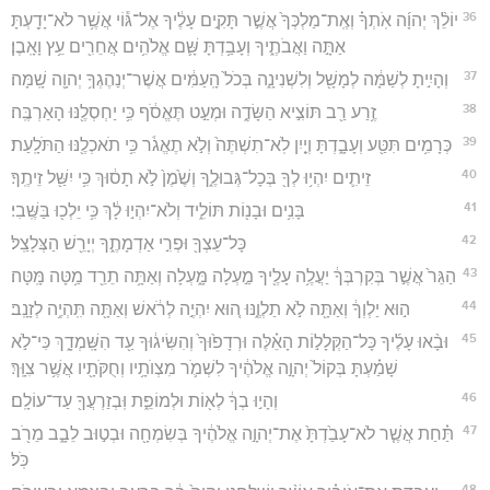
36
יוֹלֵ֨ךְ יְהוָ֜ה אֹֽתְךָ֗ וְאֶֽת־מַלְכְּךָ֙ אֲשֶׁ֣ר תָּקִ֣ים עָלֶ֔יךָ אֶל־גּ֕וֹי אֲשֶׁ֥ר לֹא־יָדַ֖עְתָּ
אַתָּ֣ה וַאֲבֹתֶ֑יךָ וְעָבַ֥דְתָּ שָּׁ֛ם אֱלֹהִ֥ים אֲחֵרִ֖ים עֵ֥ץ וָאָֽבֶן׃
37
וְהָיִ֣יתָ לְשַׁמָּ֔ה לְמָשָׁ֖ל וְלִשְׁנִינָ֑ה בְּכֹל֙ הָֽעַמִּ֔ים אֲשֶׁר־יְנַהֶגְךָ֥ יְהוָ֖ה שָֽׁמָּה׃
38
זֶ֥רַע רַ֖ב תּוֹצִ֣יא הַשָּׂדֶ֑ה וּמְעַ֣ט תֶּאֱסֹ֔ף כִּ֥י יַחְסְלֶ֖נּוּ הָאַרְבֶּֽה׃
39
כְּרָמִ֥ים תִּטַּ֖ע וְעָבָ֑דְתָּ וְיַ֤יִן לֹֽא־תִשְׁתֶּה֙ וְלֹ֣א תֶאֱגֹ֔ר כִּ֥י תֹאכְלֶ֖נּוּ הַתֹּלָֽעַת׃
40
זֵיתִ֛ים יִהְי֥וּ לְךָ֖ בְּכָל־גְּבוּלֶ֑ךָ וְשֶׁ֙מֶן֙ לֹ֣א תָס֔וּךְ כִּ֥י יִשַּׁ֖ל זֵיתֶֽךָ׃
41
בָּנִ֥ים וּבָנ֖וֹת תּוֹלִ֑יד וְלֹא־יִהְי֣וּ לָ֔ךְ כִּ֥י יֵלְכ֖וּ בַּשֶּֽׁבִי׃
42
כָּל־עֵצְךָ֖ וּפְרִ֣י אַדְמָתֶ֑ךָ יְיָרֵ֖שׁ הַצְּלָצַֽל׃
43
הַגֵּר֙ אֲשֶׁ֣ר בְּקִרְבְּךָ֔ יַעֲלֶ֥ה עָלֶ֖יךָ מַ֣עְלָה מָּ֑עְלָה וְאַתָּ֥ה תֵרֵ֖ד מַ֥טָּה מָּֽטָּה׃
44
ה֣וּא יַלְוְךָ֔ וְאַתָּ֖ה לֹ֣א תַלְוֶ֑נּוּ ה֚וּא יִהְיֶ֣ה לְרֹ֔אשׁ וְאַתָּ֖ה תִּֽהְיֶ֥ה לְזָנָֽב׃
45
וּבָ֨אוּ עָלֶ֜יךָ כָּל־הַקְּלָל֣וֹת הָאֵ֗לֶּה וּרְדָפ֙וּךָ֙ וְהִשִּׂיג֔וּךָ עַ֖ד הִשָּֽׁמְדָ֑ךְ כִּי־לֹ֣א
שָׁמַ֗עְתָּ בְּקוֹל֙ יְהוָ֣ה אֱלֹהֶ֔יךָ לִשְׁמֹ֛ר מִצְוֺתָ֥יו וְחֻקֹּתָ֖יו אֲשֶׁ֥ר צִוָּֽךְ׃
46
וְהָי֣וּ בְךָ֔ לְא֖וֹת וּלְמוֹפֵ֑ת וּֽבְזַרְעֲךָ֖ עַד־עוֹלָֽם׃
47
תַּ֗חַת אֲשֶׁ֤ר לֹא־עָבַ֙דְתָּ֙ אֶת־יְהוָ֣ה אֱלֹהֶ֔יךָ בְּשִׂמְחָ֖ה וּבְט֣וּב לֵבָ֑ב מֵרֹ֖ב
כֹּֽל׃
48