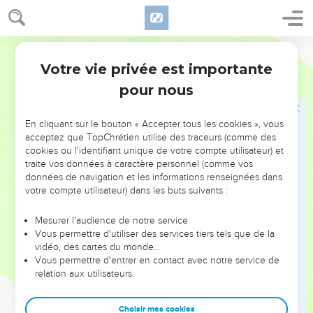
תוֹעֲבַ֛ת יְהוָ֥ה אֱלֹהֶ֖יךָ גַּם־שְׁנֵיהֶֽם׃
Le prêt à intérêt
Hébreu / Grec - Texte original
20
לֹא־תַשִּׁ֣יךְ לְאָחִ֔יךָ נֶ֥שֶׁךְ כֶּ֖סֶף נֶ֣שֶׁךְ אֹ֑כֶל נֶ֕שֶׁךְ כָּל־דָּבָ֖ר אֲשֶׁ֥ר יִשָּֽׁךְ׃
Votre vie privée est importante
Deutéronome
23
21
לַנָּכְרִ֣י תַשִּׁ֔יךְ וּלְאָחִ֖יךָ לֹ֣א תַשִּׁ֑יךְ לְמַ֨עַן יְבָרֶכְךָ֜ יְהוָ֣ה אֱלֹהֶ֗יךָ בְּכֹל֙
pour nous
מִשְׁלַ֣ח יָדֶ֔ךָ עַל־הָאָ֕רֶץ אֲשֶׁר־אַתָּ֥ה בָא־שָׁ֖מָּה לְרִשְׁתָּֽהּ׃
En cliquant sur le bouton « Accepter tous les cookies », vous
Les vœux
acceptez que TopChrétien utilise des traceurs (comme des
cookies ou l'identifiant unique de votre compte utilisateur) et
22
כִּֽי־תִדֹּ֥ר נֶ֙דֶר֙ לַיהוָ֣ה אֱלֹהֶ֔יךָ לֹ֥א תְאַחֵ֖ר לְשַׁלְּמ֑וֹ כִּֽי־דָּרֹ֨שׁ יִדְרְשֶׁ֜נּוּ יְהוָ֤ה
traite vos données à caractère personnel (comme vos
אֱלֹהֶ֙יךָ֙ מֵֽעִמָּ֔ךְ וְהָיָ֥ה בְךָ֖ חֵֽטְא׃
données de navigation et les informations renseignées dans
votre compte utilisateur) dans les buts suivants :
23
וְכִ֥י תֶחְדַּ֖ל לִנְדֹּ֑ר לֹֽא־יִהְיֶ֥ה בְךָ֖ חֵֽטְא׃
24
מוֹצָ֥א שְׂפָתֶ֖יךָ תִּשְׁמֹ֣ר וְעָשִׂ֑יתָ כַּאֲשֶׁ֨ר נָדַ֜רְתָּ לַיהוָ֤ה אֱלֹהֶ֙יךָ֙ נְדָבָ֔ה
Mesurer l'audience de notre service
אֲשֶׁ֥ר דִּבַּ֖רְתָּ בְּפִֽיךָ׃
Vous permettre d'utiliser des services tiers tels que de la
vidéo, des cartes du monde…
Vous permettre d'entrer en contact avec notre service de
Le droit de cueillir quelques fruits
relation aux utilisateurs.
25
כִּ֤י תָבֹא֙ בְּכֶ֣רֶם רֵעֶ֔ךָ וְאָכַלְתָּ֧ עֲנָבִ֛ים כְּנַפְשְׁךָ֖ שָׂבְעֶ֑ךָ וְאֶֽל־כֶּלְיְךָ֖ לֹ֥א
תִתֵּֽן׃
Choisir mes cookies