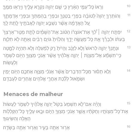
10
וְרָאוּ֙ כָּל־עַמֵּ֣י הָאָ֔רֶץ כִּ֛י שֵׁ֥ם יְהוָ֖ה נִקְרָ֣א עָלֶ֑יךָ וְיָֽרְא֖וּ מִמֶּֽךָּ׃
11
וְהוֹתִֽרְךָ֤ יְהוָה֙ לְטוֹבָ֔ה בִּפְרִ֧י בִטְנְךָ֛ וּבִפְרִ֥י בְהַמְתְּךָ֖ וּבִפְרִ֣י אַדְמָתֶ֑ךָ
עַ֚ל הָאֲדָמָ֔ה אֲשֶׁ֨ר נִשְׁבַּ֧ע יְהוָ֛ה לַאֲבֹתֶ֖יךָ לָ֥תֶת לָֽךְ׃
12
יִפְתַּ֣ח יְהוָ֣ה ׀ לְ֠ךָ אֶת־אוֹצָר֨וֹ הַטּ֜וֹב אֶת־הַשָּׁמַ֗יִם לָתֵ֤ת מְטַֽר־אַרְצְךָ֙
בְּעִתּ֔וֹ וּלְבָרֵ֕ךְ אֵ֖ת כָּל־מַעֲשֵׂ֣ה יָדֶ֑ךָ וְהִלְוִ֙יתָ֙ גּוֹיִ֣ם רַבִּ֔ים וְאַתָּ֖ה לֹ֥א תִלְוֶֽה׃
13
וּנְתָֽנְךָ֨ יְהוָ֤ה לְרֹאשׁ֙ וְלֹ֣א לְזָנָ֔ב וְהָיִ֙יתָ֙ רַ֣ק לְמַ֔עְלָה וְלֹ֥א תִהְיֶ֖ה לְמָ֑טָּה
כִּֽי־תִשְׁמַ֞ע אֶל־מִצְוֺ֣ת ׀ יְהוָ֣ה אֱלֹהֶ֗יךָ אֲשֶׁ֨ר אָנֹכִ֧י מְצַוְּךָ֛ הַיּ֖וֹם לִשְׁמֹ֥ר
וְלַעֲשֽׂוֹת׃
14
וְלֹ֣א תָס֗וּר מִכָּל־הַדְּבָרִים֙ אֲשֶׁ֨ר אָנֹכִ֜י מְצַוֶּ֥ה אֶתְכֶ֛ם הַיּ֖וֹם יָמִ֣ין
וּשְׂמֹ֑אול לָלֶ֗כֶת אַחֲרֵ֛י אֱלֹהִ֥ים אֲחֵרִ֖ים לְעָבְדָֽם׃
Menaces de malheur
15
וְהָיָ֗ה אִם־לֹ֤א תִשְׁמַע֙ בְּקוֹל֙ יְהוָ֣ה אֱלֹהֶ֔יךָ לִשְׁמֹ֤ר לַעֲשׂוֹת֙
אֶת־כָּל־מִצְוֺתָ֣יו וְחֻקֹּתָ֔יו אֲשֶׁ֛ר אָנֹכִ֥י מְצַוְּךָ֖ הַיּ֑וֹם וּבָ֧אוּ עָלֶ֛יךָ כָּל־הַקְּלָל֥וֹת
הָאֵ֖לֶּה וְהִשִּׂיגֽוּךָ׃
16
אָר֥וּר אַתָּ֖ה בָּעִ֑יר וְאָר֥וּר אַתָּ֖ה בַּשָּׂדֶֽה׃