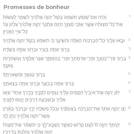
Promesses de bonheur
1
וְהָיָ֗ה אִם־שָׁמ֤וֹעַ תִּשְׁמַע֙ בְּקוֹל֙ יְהוָ֣ה אֱלֹהֶ֔יךָ לִשְׁמֹ֤ר לַעֲשׂוֹת֙
אֶת־כָּל־מִצְוֺתָ֔יו אֲשֶׁ֛ר אָנֹכִ֥י מְצַוְּךָ֖ הַיּ֑וֹם וּנְתָ֨נְךָ֜ יְהוָ֤ה אֱלֹהֶ֙יךָ֙ עֶלְי֔וֹן עַ֖ל
כָּל־גּוֹיֵ֥י הָאָֽרֶץ׃
2
וּבָ֧אוּ עָלֶ֛יךָ כָּל־הַבְּרָכ֥וֹת הָאֵ֖לֶּה וְהִשִּׂיגֻ֑ךָ כִּ֣י תִשְׁמַ֔ע בְּק֖וֹל יְהוָ֥ה אֱלֹהֶֽיךָ׃
3
בָּר֥וּךְ אַתָּ֖ה בָּעִ֑יר וּבָר֥וּךְ אַתָּ֖ה בַּשָּׂדֶֽה׃
4
בָּר֧וּךְ פְּרִֽי־בִטְנְךָ֛ וּפְרִ֥י אַדְמָתְךָ֖ וּפְרִ֣י בְהֶמְתֶּ֑ךָ שְׁגַ֥ר אֲלָפֶ֖יךָ וְעַשְׁתְּר֥וֹת
צֹאנֶֽךָ׃
5
בָּר֥וּךְ טַנְאֲךָ֖ וּמִשְׁאַרְתֶּֽךָ׃
6
בָּר֥וּךְ אַתָּ֖ה בְּבֹאֶ֑ךָ וּבָר֥וּךְ אַתָּ֖ה בְּצֵאתֶֽךָ׃
7
יִתֵּ֨ן יְהוָ֤ה אֶת־אֹיְבֶ֙יךָ֙ הַקָּמִ֣ים עָלֶ֔יךָ נִגָּפִ֖ים לְפָנֶ֑יךָ בְּדֶ֤רֶךְ אֶחָד֙ יֵצְא֣וּ
אֵלֶ֔יךָ וּבְשִׁבְעָ֥ה דְרָכִ֖ים יָנ֥וּסוּ לְפָנֶֽיךָ׃
8
יְצַ֨ו יְהוָ֤ה אִתְּךָ֙ אֶת־הַבְּרָכָ֔ה בַּאֲסָמֶ֕יךָ וּבְכֹ֖ל מִשְׁלַ֣ח יָדֶ֑ךָ וּבֵ֣רַכְךָ֔ בָּאָ֕רֶץ
אֲשֶׁר־יְהוָ֥ה אֱלֹהֶ֖יךָ נֹתֵ֥ן לָֽךְ׃
9
יְקִֽימְךָ֨ יְהוָ֥ה לוֹ֙ לְעַ֣ם קָד֔וֹשׁ כַּאֲשֶׁ֖ר נִֽשְׁבַּֽע־לָ֑ךְ כִּ֣י תִשְׁמֹ֗ר אֶת־מִצְוֺת֙
יְהוָ֣ה אֱלֹהֶ֔יךָ וְהָלַכְתָּ֖ בִּדְרָכָֽיו׃