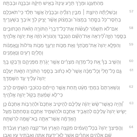
מֵהִתְעַנֵּ֖ג וּמֵרֹ֑ךְ תֵּרַ֤ע עֵינָהּ֙ בְּאִ֣ישׁ חֵיקָ֔הּ וּבִבְנָ֖הּ וּבְבִתָּֽהּ׃
57
וּֽבְשִׁלְיָתָ֞הּ הַיּוֹצֵ֣ת ׀ מִבֵּ֣ין רַגְלֶ֗יהָ וּבְבָנֶ֙יהָ֙ אֲשֶׁ֣ר תֵּלֵ֔ד כִּֽי־תֹאכְלֵ֥ם
בְּחֹֽסֶר־כֹּ֖ל בַּסָּ֑תֶר בְּמָצוֹר֙ וּבְמָצ֔וֹק אֲשֶׁ֨ר יָצִ֥יק לְךָ֛ אֹיִבְךָ֖ בִּשְׁעָרֶֽיךָ׃
58
אִם־לֹ֨א תִשְׁמֹ֜ר לַעֲשׂ֗וֹת אֶת־כָּל־דִּבְרֵי֙ הַתּוֹרָ֣ה הַזֹּ֔את הַכְּתוּבִ֖ים
בַּסֵּ֣פֶר הַזֶּ֑ה לְ֠יִרְאָה אֶת־הַשֵּׁ֞ם הַנִּכְבָּ֤ד וְהַנּוֹרָא֙ הַזֶּ֔ה אֵ֖ת יְהוָ֥ה אֱלֹהֶֽיךָ׃
59
וְהִפְלָ֤א יְהוָה֙ אֶת־מַכֹּ֣תְךָ֔ וְאֵ֖ת מַכּ֣וֹת זַרְעֶ֑ךָ מַכּ֤וֹת גְּדֹלוֹת֙ וְנֶ֣אֱמָנ֔וֹת
וָחֳלָיִ֥ם רָעִ֖ים וְנֶאֱמָנִֽים׃
60
וְהֵשִׁ֣יב בְּךָ֗ אֵ֚ת כָּל־מַדְוֵ֣ה מִצְרַ֔יִם אֲשֶׁ֥ר יָגֹ֖רְתָּ מִפְּנֵיהֶ֑ם וְדָבְק֖וּ בָּֽךְ׃
61
גַּ֤ם כָּל־חֳלִי֙ וְכָל־מַכָּ֔ה אֲשֶׁר֙ לֹ֣א כָת֔וּב בְּסֵ֖פֶר הַתּוֹרָ֣ה הַזֹּ֑את יַעְלֵ֤ם
יְהוָה֙ עָלֶ֔יךָ עַ֖ד הִשָּׁמְדָֽךְ׃
62
וְנִשְׁאַרְתֶּם֙ בִּמְתֵ֣י מְעָ֔ט תַּ֚חַת אֲשֶׁ֣ר הֱיִיתֶ֔ם כְּכוֹכְבֵ֥י הַשָּׁמַ֖יִם לָרֹ֑ב
כִּי־לֹ֣א שָׁמַ֔עְתָּ בְּק֖וֹל יְהוָ֥ה אֱלֹהֶֽיךָ׃
63
וְ֠הָיָה כַּאֲשֶׁר־שָׂ֨שׂ יְהוָ֜ה עֲלֵיכֶ֗ם לְהֵיטִ֣יב אֶתְכֶם֮ וּלְהַרְבּ֣וֹת אֶתְכֶם֒ כֵּ֣ן
יָשִׂ֤ישׂ יְהוָה֙ עֲלֵיכֶ֔ם לְהַאֲבִ֥יד אֶתְכֶ֖ם וּלְהַשְׁמִ֣יד אֶתְכֶ֑ם וְנִסַּחְתֶּם֙ מֵעַ֣ל
הָֽאֲדָמָ֔ה אֲשֶׁר־אַתָּ֥ה בָא־שָׁ֖מָּה לְרִשְׁתָּֽהּ׃
64
וֶהֱפִֽיצְךָ֤ יְהוָה֙ בְּכָל־הָ֣עַמִּ֔ים מִקְצֵ֥ה הָאָ֖רֶץ וְעַד־קְצֵ֣ה הָאָ֑רֶץ וְעָבַ֨דְתָּ
שָּׁ֜ם אֱלֹהִ֣ים אֲחֵרִ֗ים אֲשֶׁ֧ר לֹא־יָדַ֛עְתָּ אַתָּ֥ה וַאֲבֹתֶ֖יךָ עֵ֥ץ וָאָֽבֶן׃