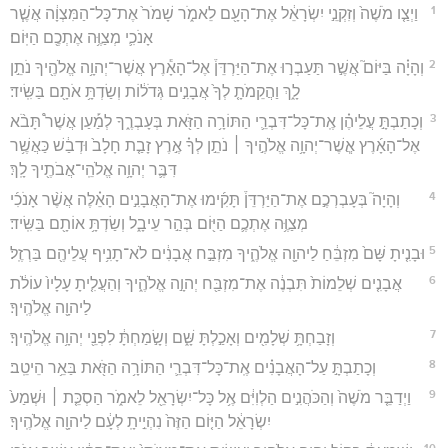
1
וַיְצַ֤ו מֹשֶׁה֙ וְזִקְנֵ֣י יִשְׂרָאֵ֔ל אֶת־הָעָ֖ם לֵאמֹ֑ר שָׁמֹר֙ אֶת־כָּל־הַמִּצְוָ֔ה אֲשֶׁ֧ר
אָנֹכִ֛י מְצַוֶּ֥ה אֶתְכֶ֖ם הַיּֽוֹם׃
2
וְהָיָ֗ה בַּיּוֹם֮ אֲשֶׁ֣ר תַּעַבְר֣וּ אֶת־הַיַּרְדֵּן֒ אֶל־הָאָ֕רֶץ אֲשֶׁר־יְהוָ֥ה אֱלֹהֶ֖יךָ נֹתֵ֣ן
לָ֑ךְ וַהֲקֵמֹתָ֤ לְךָ֙ אֲבָנִ֣ים גְּדֹל֔וֹת וְשַׂדְתָּ֥ אֹתָ֖ם בַּשִּֽׂיד׃
3
וְכָתַבְתָּ֣ עֲלֵיהֶ֗ן אֶֽת־כָּל־דִּבְרֵ֛י הַתּוֹרָ֥ה הַזֹּ֖את בְּעָבְרֶ֑ךָ לְמַ֡עַן אֲשֶׁר֩ תָּבֹ֨א
אֶל־הָאָ֜רֶץ אֲ‍ֽשֶׁר־יְהוָ֥ה אֱלֹהֶ֣יךָ ׀ נֹתֵ֣ן לְךָ֗ אֶ֣רֶץ זָבַ֤ת חָלָב֙ וּדְבַ֔שׁ כַּאֲשֶׁ֥ר
דִּבֶּ֛ר יְהוָ֥ה אֱלֹהֵֽי־אֲבֹתֶ֖יךָ לָֽךְ׃
4
וְהָיָה֮ בְּעָבְרְכֶ֣ם אֶת־הַיַּרְדֵּן֒ תָּקִ֜ימוּ אֶת־הָאֲבָנִ֣ים הָאֵ֗לֶּה אֲשֶׁ֨ר אָנֹכִ֜י
מְצַוֶּ֥ה אֶתְכֶ֛ם הַיּ֖וֹם בְּהַ֣ר עֵיבָ֑ל וְשַׂדְתָּ֥ אוֹתָ֖ם בַּשִּֽׂיד׃
5
וּבָנִ֤יתָ שָּׁם֙ מִזְבֵּ֔חַ לַיהוָ֖ה אֱלֹהֶ֑יךָ מִזְבַּ֣ח אֲבָנִ֔ים לֹא־תָנִ֥יף עֲלֵיהֶ֖ם בַּרְזֶֽל׃
6
אֲבָנִ֤ים שְׁלֵמוֹת֙ תִּבְנֶ֔ה אֶת־מִזְבַּ֖ח יְהוָ֣ה אֱלֹהֶ֑יךָ וְהַעֲלִ֤יתָ עָלָיו֙ עוֹלֹ֔ת
לַיהוָ֖ה אֱלֹהֶֽיךָ׃
7
וְזָבַחְתָּ֥ שְׁלָמִ֖ים וְאָכַ֣לְתָּ שָּׁ֑ם וְשָׂ֣מַחְתָּ֔ לִפְנֵ֖י יְהוָ֥ה אֱלֹהֶֽיךָ׃
8
וְכָתַבְתָּ֣ עַל־הָאֲבָנִ֗ים אֶֽת־כָּל־דִּבְרֵ֛י הַתּוֹרָ֥ה הַזֹּ֖את בַּאֵ֥ר הֵיטֵֽב׃
9
וַיְדַבֵּ֤ר מֹשֶׁה֙ וְהַכֹּהֲנִ֣ים הַלְוִיִּ֔ם אֶ֥ל כָּל־יִשְׂרָאֵ֖ל לֵאמֹ֑ר הַסְכֵּ֤ת ׀ וּשְׁמַע֙
יִשְׂרָאֵ֔ל הַיּ֤וֹם הַזֶּה֙ נִהְיֵ֣יתָֽ לְעָ֔ם לַיהוָ֖ה אֱלֹהֶֽיךָ׃
10