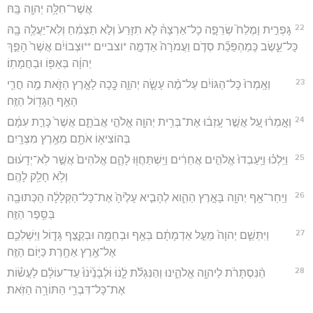
אֲשֶׁר־חִלָּ֥ה יְהוָ֖ה בָּֽהּ׃
22
גָּפְרִ֣ית וָמֶלַח֮ שְׂרֵפָ֣ה כָל־אַרְצָהּ֒ לֹ֤א תִזָּרַע֙ וְלֹ֣א תַצְמִ֔חַ וְלֹֽא־יַעֲלֶ֥ה בָ֖הּ
כָּל־עֵ֑שֶׂב כְּֽמַהְפֵּכַ֞ת סְדֹ֤ם וַעֲמֹרָה֙ אַדְמָ֣ה *וצביים **וּצְבוֹיִ֔ם אֲשֶׁר֙ הָפַ֣ךְ
יְהוָ֔ה בְּאַפּ֖וֹ וּבַחֲמָתֽוֹ׃
23
וְאָֽמְרוּ֙ כָּל־הַגּוֹיִ֔ם עַל־מֶ֨ה עָשָׂ֧ה יְהוָ֛ה כָּ֖כָה לָאָ֣רֶץ הַזֹּ֑את מֶ֥ה חֳרִ֛י
הָאַ֥ף הַגָּד֖וֹל הַזֶּֽה׃
24
וְאָ֣מְר֔וּ עַ֚ל אֲשֶׁ֣ר עָֽזְב֔וּ אֶת־בְּרִ֥ית יְהוָ֖ה אֱלֹהֵ֣י אֲבֹתָ֑ם אֲשֶׁר֙ כָּרַ֣ת עִמָּ֔ם
בְּהוֹצִיא֥וֹ אֹתָ֖ם מֵאֶ֥רֶץ מִצְרָֽיִם׃
25
וַיֵּלְכ֗וּ וַיַּֽעַבְדוּ֙ אֱלֹהִ֣ים אֲחֵרִ֔ים וַיִּֽשְׁתַּחֲוּ֖וּ לָהֶ֑ם אֱלֹהִים֙ אֲשֶׁ֣ר לֹֽא־יְדָע֔וּם
וְלֹ֥א חָלַ֖ק לָהֶֽם׃
26
וַיִּֽחַר־אַ֥ף יְהוָ֖ה בָּאָ֣רֶץ הַהִ֑וא לְהָבִ֤יא עָלֶ֙יהָ֙ אֶת־כָּל־הַקְּלָלָ֔ה הַכְּתוּבָ֖ה
בַּסֵּ֥פֶר הַזֶּֽה׃
27
וַיִּתְּשֵׁ֤ם יְהוָה֙ מֵעַ֣ל אַדְמָתָ֔ם בְּאַ֥ף וּבְחֵמָ֖ה וּבְקֶ֣צֶף גָּד֑וֹל וַיַּשְׁלִכֵ֛ם
אֶל־אֶ֥רֶץ אַחֶ֖רֶת כַּיּ֥וֹם הַזֶּֽה׃
28
הַ֨נִּסְתָּרֹ֔ת לַיהוָ֖ה אֱלֹהֵ֑ינוּ וְהַנִּגְלֹ֞ת לָ֤ׄנׄוּׄ וּׄלְׄבָׄנֵׄ֙יׄנׄוּׄ֙ עַד־עוֹלָ֔ם לַעֲשׂ֕וֹת
אֶת־כָּל־דִּבְרֵ֖י הַתּוֹרָ֥ה הַזֹּֽאת׃