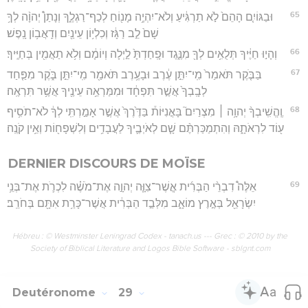
65
וּבַגּוֹיִ֤ם הָהֵם֙ לֹ֣א תַרְגִּ֔יעַ וְלֹא־יִהְיֶ֥ה מָנ֖וֹחַ לְכַף־רַגְלֶ֑ךָ וְנָתַן֩ יְהוָ֨ה לְךָ֥
שָׁם֙ לֵ֣ב רַגָּ֔ז וְכִלְי֥וֹן עֵינַ֖יִם וְדַֽאֲב֥וֹן נָֽפֶשׁ׃
66
וְהָי֣וּ חַיֶּ֔יךָ תְּלֻאִ֥ים לְךָ֖ מִנֶּ֑גֶד וּפָֽחַדְתָּ֙ לַ֣יְלָה וְיוֹמָ֔ם וְלֹ֥א תַאֲמִ֖ין בְּחַיֶּֽיךָ׃
67
בַּבֹּ֤קֶר תֹּאמַר֙ מִֽי־יִתֵּ֣ן עֶ֔רֶב וּבָעֶ֥רֶב תֹּאמַ֖ר מִֽי־יִתֵּ֣ן בֹּ֑קֶר מִפַּ֤חַד
לְבָֽבְךָ֙ אֲשֶׁ֣ר תִּפְחָ֔ד וּמִמַּרְאֵ֥ה עֵינֶ֖יךָ אֲשֶׁ֥ר תִּרְאֶֽה׃
68
וֶֽהֱשִֽׁיבְךָ֨ יְהוָ֥ה ׀ מִצְרַיִם֮ בָּאֳנִיּוֹת֒ בַּדֶּ֙רֶךְ֙ אֲשֶׁ֣ר אָמַ֣רְתִּֽי לְךָ֔ לֹא־תֹסִ֥יף
ע֖וֹד לִרְאֹתָ֑הּ וְהִתְמַכַּרְתֶּ֨ם שָׁ֧ם לְאֹיְבֶ֛יךָ לַעֲבָדִ֥ים וְלִשְׁפָח֖וֹת וְאֵ֥ין קֹנֶֽה׃
DERNIER DISCOURS DE MOÏSE
69
אֵלֶּה֩ דִבְרֵ֨י הַבְּרִ֜ית אֲ‍ֽשֶׁר־צִוָּ֧ה יְהוָ֣ה אֶת־מֹשֶׁ֗ה לִכְרֹ֛ת אֶת־בְּנֵ֥י
יִשְׂרָאֵ֖ל בְּאֶ֣רֶץ מוֹאָ֑ב מִלְּבַ֣ד הַבְּרִ֔ית אֲשֶׁר־כָּרַ֥ת אִתָּ֖ם בְּחֹרֵֽב׃
Hébreu : © Westminster Leningrad Codex - tanach.us --- Grec : © 2010 by the
Society of Biblical Literature and Logos Bible Software - sblgnt.com
Deutéronome
29