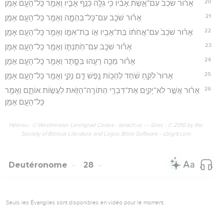
20
אָר֗וּר שֹׁכֵב֙ עִם־אֵ֣שֶׁת אָבִ֔יו כִּ֥י גִלָּ֖ה כְּנַ֣ף אָבִ֑יו וְאָמַ֥ר כָּל־הָעָ֖ם אָמֵֽן׃
21
אָר֕וּר שֹׁכֵ֖ב עִם־כָּל־בְּהֵמָ֑ה וְאָמַ֥ר כָּל־הָעָ֖ם אָמֵֽן׃
22
אָר֗וּר שֹׁכֵב֙ עִם־אֲחֹת֔וֹ בַּת־אָבִ֖יו א֣וֹ בַת־אִמּ֑וֹ וְאָמַ֥ר כָּל־הָעָ֖ם אָמֵֽן׃
23
אָר֕וּר שֹׁכֵ֖ב עִם־חֹֽתַנְתּ֑וֹ וְאָמַ֥ר כָּל־הָעָ֖ם אָמֵֽן׃
24
אָר֕וּר מַכֵּ֥ה רֵעֵ֖הוּ בַּסָּ֑תֶר וְאָמַ֥ר כָּל־הָעָ֖ם אָמֵֽן׃
25
אָרוּר֙ לֹקֵ֣חַ שֹׁ֔חַד לְהַכּ֥וֹת נֶ֖פֶשׁ דָּ֣ם נָקִ֑י וְאָמַ֥ר כָּל־הָעָ֖ם אָמֵֽן׃
26
אָר֗וּר אֲשֶׁ֧ר לֹא־יָקִ֛ים אֶת־דִּבְרֵ֥י הַתּוֹרָֽה־הַזֹּ֖את לַעֲשׂ֣וֹת אוֹתָ֑ם וְאָמַ֥ר
כָּל־הָעָ֖ם אָמֵֽן׃
Hébreu : © Westminster Leningrad Codex - tanach.us --- Grec : © 2010 by the
Society of Biblical Literature and Logos Bible Software - sblgnt.com
Deutéronome
28
Seuls les Évangiles sont disponibles en vidéo pour le moment.