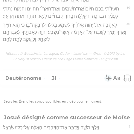
19
הַעִידֹ֨תִי בָכֶ֣ם הַיּוֹם֮ אֶת־הַשָּׁמַ֣יִם וְאֶת־הָאָרֶץ֒ הַחַיִּ֤ים וְהַמָּ֙וֶת֙ נָתַ֣תִּי
לְפָנֶ֔יךָ הַבְּרָכָ֖ה וְהַקְּלָלָ֑ה וּבָֽחַרְתָּ֙ בַּֽחַיִּ֔ים לְמַ֥עַן תִּחְיֶ֖ה אַתָּ֥ה וְזַרְעֶֽךָ׃
20
לְאַֽהֲבָה֙ אֶת־יְהוָ֣ה אֱלֹהֶ֔יךָ לִשְׁמֹ֥עַ בְּקֹל֖וֹ וּלְדָבְקָה־ב֑וֹ כִּ֣י ה֤וּא חַיֶּ֙יךָ֙
וְאֹ֣רֶךְ יָמֶ֔יךָ לָשֶׁ֣בֶת עַל־הָאֲדָמָ֗ה אֲשֶׁר֩ נִשְׁבַּ֨ע יְהוָ֧ה לַאֲבֹתֶ֛יךָ לְאַבְרָהָ֛ם
לְיִצְחָ֥ק וּֽלְיַעֲקֹ֖ב לָתֵ֥ת לָהֶֽם׃
Hébreu : © Westminster Leningrad Codex - tanach.us --- Grec : © 2010 by the
Society of Biblical Literature and Logos Bible Software - sblgnt.com
Deutéronome
31
Seuls les Évangiles sont disponibles en vidéo pour le moment.
Josué désigné comme successeur de Moïse
1
וַיֵּ֖לֶךְ מֹשֶׁ֑ה וַיְדַבֵּ֛ר אֶת־הַדְּבָרִ֥ים הָאֵ֖לֶּה אֶל־כָּל־יִשְׂרָאֵֽל׃