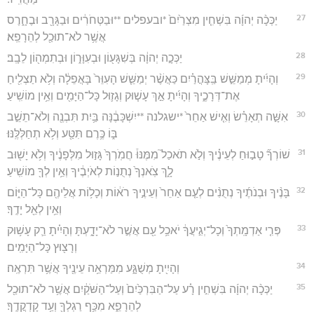
27
יַכְּכָ֨ה יְהוָ֜ה בִּשְׁחִ֤ין מִצְרַ֙יִם֙ *ובעפלים **וּבַטְּחֹרִ֔ים וּבַגָּרָ֖ב וּבֶחָ֑רֶס
אֲשֶׁ֥ר לֹא־תוּכַ֖ל לְהֵרָפֵֽא׃
28
יַכְּכָ֣ה יְהוָ֔ה בְּשִׁגָּע֖וֹן וּבְעִוָּר֑וֹן וּבְתִמְה֖וֹן לֵבָֽב׃
29
וְהָיִ֜יתָ מְמַשֵּׁ֣שׁ בַּֽצָּהֳרַ֗יִם כַּאֲשֶׁ֨ר יְמַשֵּׁ֤שׁ הָעִוֵּר֙ בָּאֲפֵלָ֔ה וְלֹ֥א תַצְלִ֖יחַ
אֶת־דְּרָכֶ֑יךָ וְהָיִ֜יתָ אַ֣ךְ עָשׁ֧וּק וְגָז֛וּל כָּל־הַיָּמִ֖ים וְאֵ֥ין מוֹשִֽׁיעַ׃
30
אִשָּׁ֣ה תְאָרֵ֗שׂ וְאִ֤ישׁ אַחֵר֙ *ישגלנה **יִשְׁכָּבֶ֔נָּה בַּ֥יִת תִּבְנֶ֖ה וְלֹא־תֵשֵׁ֣ב
בּ֑וֹ כֶּ֥רֶם תִּטַּ֖ע וְלֹ֥א תְחַלְּלֶּֽנּוּ׃
31
שׁוֹרְךָ֞ טָב֣וּחַ לְעֵינֶ֗יךָ וְלֹ֣א תֹאכַל֮ מִמֶּנּוּ֒ חֲמֹֽרְךָ֙ גָּז֣וּל מִלְּפָנֶ֔יךָ וְלֹ֥א יָשׁ֖וּב
לָ֑ךְ צֹֽאנְךָ֙ נְתֻנ֣וֹת לְאֹיְבֶ֔יךָ וְאֵ֥ין לְךָ֖ מוֹשִֽׁיעַ׃
32
בָּנֶ֨יךָ וּבְנֹתֶ֜יךָ נְתֻנִ֨ים לְעַ֤ם אַחֵר֙ וְעֵינֶ֣יךָ רֹא֔וֹת וְכָל֥וֹת אֲלֵיהֶ֖ם כָּל־הַיּ֑וֹם
וְאֵ֥ין לְאֵ֖ל יָדֶֽךָ׃
33
פְּרִ֤י אַדְמָֽתְךָ֙ וְכָל־יְגִ֣יעֲךָ֔ יֹאכַ֥ל עַ֖ם אֲשֶׁ֣ר לֹא־יָדָ֑עְתָּ וְהָיִ֗יתָ רַ֛ק עָשׁ֥וּק
וְרָצ֖וּץ כָּל־הַיָּמִֽים׃
34
וְהָיִ֖יתָ מְשֻׁגָּ֑ע מִמַּרְאֵ֥ה עֵינֶ֖יךָ אֲשֶׁ֥ר תִּרְאֶֽה׃
35
יַכְּכָ֨ה יְהוָ֜ה בִּשְׁחִ֣ין רָ֗ע עַל־הַבִּרְכַּ֙יִם֙ וְעַל־הַשֹּׁקַ֔יִם אֲשֶׁ֥ר לֹא־תוּכַ֖ל
לְהֵרָפֵ֑א מִכַּ֥ף רַגְלְךָ֖ וְעַ֥ד קָדְקֳדֶֽךָ׃