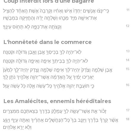
Coup interdit lors d'une bagarre
11
כִּֽי־יִנָּצ֨וּ אֲנָשִׁ֤ים יַחְדָּו֙ אִ֣ישׁ וְאָחִ֔יו וְקָֽרְבָה֙ אֵ֣שֶׁת הָֽאֶחָ֔ד לְהַצִּ֥יל
אֶת־אִישָׁ֖הּ מִיַּ֣ד מַכֵּ֑הוּ וְשָׁלְחָ֣ה יָדָ֔הּ וְהֶחֱזִ֖יקָה בִּמְבֻשָֽׁיו׃
12
וְקַצֹּתָ֖ה אֶת־כַּפָּ֑הּ לֹ֥א תָח֖וֹס עֵינֶֽךָ׃
L'honnêteté dans le commerce
13
לֹֽא־יִהְיֶ֥ה לְךָ֛ בְּכִֽיסְךָ֖ אֶ֣בֶן וָאָ֑בֶן גְּדוֹלָ֖ה וּקְטַנָּֽה׃
14
לֹא־יִהְיֶ֥ה לְךָ֛ בְּבֵיתְךָ֖ אֵיפָ֣ה וְאֵיפָ֑ה גְּדוֹלָ֖ה וּקְטַנָּֽה׃
15
אֶ֣בֶן שְׁלֵמָ֤ה וָצֶ֙דֶק֙ יִֽהְיֶה־לָּ֔ךְ אֵיפָ֧ה שְׁלֵמָ֛ה וָצֶ֖דֶק יִֽהְיֶה־לָּ֑ךְ לְמַ֙עַן֙
יַאֲרִ֣יכוּ יָמֶ֔יךָ עַ֚ל הָֽאֲדָמָ֔ה אֲשֶׁר־יְהוָ֥ה אֱלֹהֶ֖יךָ נֹתֵ֥ן לָֽךְ׃
16
כִּ֧י תוֹעֲבַ֛ת יְהוָ֥ה אֱלֹהֶ֖יךָ כָּל־עֹ֣שֵׂה אֵ֑לֶּה כֹּ֖ל עֹ֥שֵׂה עָֽוֶל׃
Les Amalécites, ennemis héréditaires
17
זָכ֕וֹר אֵ֛ת אֲשֶׁר־עָשָׂ֥ה לְךָ֖ עֲמָלֵ֑ק בַּדֶּ֖רֶךְ בְּצֵאתְכֶ֥ם מִמִּצְרָֽיִם׃
18
אֲשֶׁ֨ר קָֽרְךָ֜ בַּדֶּ֗רֶךְ וַיְזַנֵּ֤ב בְּךָ֙ כָּל־הַנֶּחֱשָׁלִ֣ים אַֽחַרֶ֔יךָ וְאַתָּ֖ה עָיֵ֣ף וְיָגֵ֑עַ
וְלֹ֥א יָרֵ֖א אֱלֹהִֽים׃