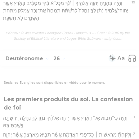
19
וְהָיָ֡ה בְּהָנִ֣יחַ יְהוָ֣ה אֱלֹהֶ֣יךָ ׀ לְ֠ךָ מִכָּל־אֹ֨יְבֶ֜יךָ מִסָּבִ֗יב בָּאָ֙רֶץ֙ אֲשֶׁ֣ר
יְהוָֽה־אֱ֠לֹהֶיךָ נֹתֵ֨ן לְךָ֤ נַחֲלָה֙ לְרִשְׁתָּ֔הּ תִּמְחֶה֙ אֶת־זֵ֣כֶר עֲמָלֵ֔ק מִתַּ֖חַת
הַשָּׁמָ֑יִם לֹ֖א תִּשְׁכָּֽח׃
Hébreu : © Westminster Leningrad Codex - tanach.us --- Grec : © 2010 by the
Society of Biblical Literature and Logos Bible Software - sblgnt.com
Deutéronome
26
Seuls les Évangiles sont disponibles en vidéo pour le moment.
Les premiers produits du sol. La confession
de foi
1
וְהָיָה֙ כִּֽי־תָב֣וֹא אֶל־הָאָ֔רֶץ אֲשֶׁר֙ יְהוָ֣ה אֱלֹהֶ֔יךָ נֹתֵ֥ן לְךָ֖ נַחֲלָ֑ה וִֽירִשְׁתָּ֖הּ
וְיָשַׁ֥בְתָּ בָּֽהּ׃
2
וְלָקַחְתָּ֞ מֵרֵאשִׁ֣ית ׀ כָּל־פְּרִ֣י הָאֲדָמָ֗ה אֲשֶׁ֨ר תָּבִ֧יא מֵֽאַרְצְךָ֛ אֲשֶׁ֨ר יְהוָ֧ה