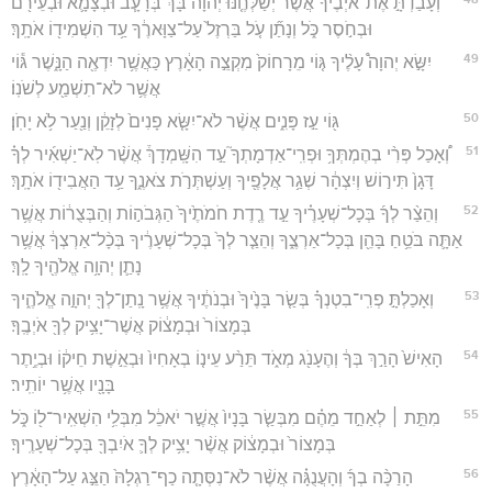
וְעָבַדְתָּ֣ אֶת־אֹיְבֶ֗יךָ אֲשֶׁ֨ר יְשַׁלְּחֶ֤נּוּ יְהוָה֙ בָּ֔ךְ בְּרָעָ֧ב וּבְצָמָ֛א וּבְעֵירֹ֖ם
וּבְחֹ֣סֶר כֹּ֑ל וְנָתַ֞ן עֹ֤ל בַּרְזֶל֙ עַל־צַוָּארֶ֔ךָ עַ֥ד הִשְׁמִיד֖וֹ אֹתָֽךְ׃
49
יִשָּׂ֣א יְהוָה֩ עָלֶ֨יךָ גּ֤וֹי מֵרָחוֹק֙ מִקְצֵ֣ה הָאָ֔רֶץ כַּאֲשֶׁ֥ר יִדְאֶ֖ה הַנָּ֑שֶׁר גּ֕וֹי
אֲשֶׁ֥ר לֹא־תִשְׁמַ֖ע לְשֹׁנֽוֹ׃
50
גּ֖וֹי עַ֣ז פָּנִ֑ים אֲשֶׁ֨ר לֹא־יִשָּׂ֤א פָנִים֙ לְזָקֵ֔ן וְנַ֖עַר לֹ֥א יָחֹֽן׃
51
וְ֠אָכַל פְּרִ֨י בְהֶמְתְּךָ֥ וּפְרִֽי־אַדְמָתְךָ֮ עַ֣ד הִשָּֽׁמְדָךְ֒ אֲשֶׁ֨ר לֹֽא־יַשְׁאִ֜יר לְךָ֗
דָּגָן֙ תִּיר֣וֹשׁ וְיִצְהָ֔ר שְׁגַ֥ר אֲלָפֶ֖יךָ וְעַשְׁתְּרֹ֣ת צֹאנֶ֑ךָ עַ֥ד הַאֲבִיד֖וֹ אֹתָֽךְ׃
52
וְהֵצַ֨ר לְךָ֜ בְּכָל־שְׁעָרֶ֗יךָ עַ֣ד רֶ֤דֶת חֹמֹתֶ֙יךָ֙ הַגְּבֹה֣וֹת וְהַבְּצֻר֔וֹת אֲשֶׁ֥ר
אַתָּ֛ה בֹּטֵ֥חַ בָּהֵ֖ן בְּכָל־אַרְצֶ֑ךָ וְהֵצַ֤ר לְךָ֙ בְּכָל־שְׁעָרֶ֔יךָ בְּכָ֨ל־אַרְצְךָ֔ אֲשֶׁ֥ר
נָתַ֛ן יְהוָ֥ה אֱלֹהֶ֖יךָ לָֽךְ׃
53
וְאָכַלְתָּ֣ פְרִֽי־בִטְנְךָ֗ בְּשַׂ֤ר בָּנֶ֙יךָ֙ וּבְנֹתֶ֔יךָ אֲשֶׁ֥ר נָֽתַן־לְךָ֖ יְהוָ֣ה אֱלֹהֶ֑יךָ
בְּמָצוֹר֙ וּבְמָצ֔וֹק אֲשֶׁר־יָצִ֥יק לְךָ֖ אֹיְבֶֽךָ׃
54
הָאִישׁ֙ הָרַ֣ךְ בְּךָ֔ וְהֶעָנֹ֖ג מְאֹ֑ד תֵּרַ֨ע עֵינ֤וֹ בְאָחִיו֙ וּבְאֵ֣שֶׁת חֵיק֔וֹ וּבְיֶ֥תֶר
בָּנָ֖יו אֲשֶׁ֥ר יוֹתִֽיר׃
55
מִתֵּ֣ת ׀ לְאַחַ֣ד מֵהֶ֗ם מִבְּשַׂ֤ר בָּנָיו֙ אֲשֶׁ֣ר יֹאכֵ֔ל מִבְּלִ֥י הִשְׁאִֽיר־ל֖וֹ כֹּ֑ל
בְּמָצוֹר֙ וּבְמָצ֔וֹק אֲשֶׁ֨ר יָצִ֥יק לְךָ֛ אֹיִבְךָ֖ בְּכָל־שְׁעָרֶֽיךָ׃
56
הָרַכָּ֨ה בְךָ֜ וְהָעֲנֻגָּ֗ה אֲשֶׁ֨ר לֹא־נִסְּתָ֤ה כַף־רַגְלָהּ֙ הַצֵּ֣ג עַל־הָאָ֔רֶץ