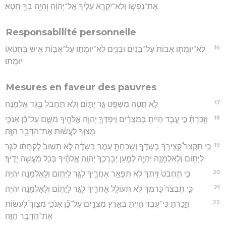
אֶת־נַפְשׁ֑וֹ וְלֹֽא־יִקְרָ֤א עָלֶ֙יךָ֙ אֶל־יְהוָ֔ה וְהָיָ֥ה בְךָ֖ חֵֽטְא׃
Responsabilité personnelle
16
לֹֽא־יוּמְת֤וּ אָבוֹת֙ עַל־בָּנִ֔ים וּבָנִ֖ים לֹא־יוּמְת֣וּ עַל־אָב֑וֹת אִ֥יש בְּחֶטְא֖וֹ
יוּמָֽתוּ׃
Mesures en faveur des pauvres
17
לֹ֣א תַטֶּ֔ה מִשְׁפַּ֖ט גֵּ֣ר יָת֑וֹם וְלֹ֣א תַחֲבֹ֔ל בֶּ֖גֶד אַלְמָנָֽה׃
18
וְזָכַרְתָּ֗ כִּ֣י עֶ֤בֶד הָיִ֙יתָ֙ בְּמִצְרַ֔יִם וַֽיִּפְדְּךָ֛ יְהוָ֥ה אֱלֹהֶ֖יךָ מִשָּׁ֑ם עַל־כֵּ֞ן אָנֹכִ֤י
מְצַוְּךָ֙ לַעֲשׂ֔וֹת אֶת־הַדָּבָ֖ר הַזֶּֽה׃
19
כִּ֣י תִקְצֹר֩ קְצִֽירְךָ֨ בְשָׂדֶ֜ךָ וְשָֽׁכַחְתָּ֧ עֹ֣מֶר בַּשָּׂדֶ֗ה לֹ֤א תָשׁוּב֙ לְקַחְתּ֔וֹ לַגֵּ֛ר
לַיָּת֥וֹם וְלָאַלְמָנָ֖ה יִהְיֶ֑ה לְמַ֤עַן יְבָרֶכְךָ֙ יְהוָ֣ה אֱלֹהֶ֔יךָ בְּכֹ֖ל מַעֲשֵׂ֥ה יָדֶֽיךָ׃
20
כִּ֤י תַחְבֹּט֙ זֵֽיתְךָ֔ לֹ֥א תְפָאֵ֖ר אַחֲרֶ֑יךָ לַגֵּ֛ר לַיָּת֥וֹם וְלָאַלְמָנָ֖ה יִהְיֶֽה׃
21
כִּ֤י תִבְצֹר֙ כַּרְמְךָ֔ לֹ֥א תְעוֹלֵ֖ל אַחֲרֶ֑יךָ לַגֵּ֛ר לַיָּת֥וֹם וְלָאַלְמָנָ֖ה יִהְיֶֽה׃
22
וְזָ֣כַרְתָּ֔ כִּי־עֶ֥בֶד הָיִ֖יתָ בְּאֶ֣רֶץ מִצְרָ֑יִם עַל־כֵּ֞ן אָנֹכִ֤י מְצַוְּךָ֙ לַעֲשׂ֔וֹת
אֶת־הַדָּבָ֖ר הַזֶּֽה׃