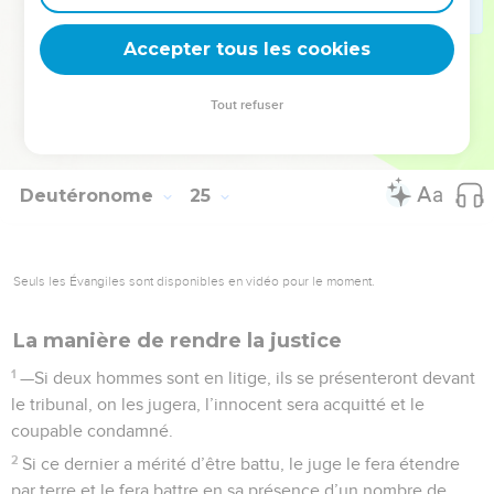
22
Rappelez-vous que vous avez été esclaves en Egypte ;
Accepter tous les cookies
c’est pourquoi je vous ordonne d’agir ainsi.
La Bible Du Semeur Copyright © 1992, 1999 by Biblica, Inc.® Used by permission.
Tout refuser
All rights reserved worldwide.
Deutéronome
25
Seuls les Évangiles sont disponibles en vidéo pour le moment.
La manière de rendre la justice
1
—Si deux hommes sont en litige, ils se présenteront devant
le tribunal, on les jugera, l’innocent sera acquitté et le
coupable condamné.
2
Si ce dernier a mérité d’être battu, le juge le fera étendre
par terre et le fera battre en sa présence d’un nombre de