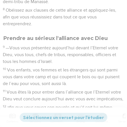
demi-tribu de Manassé.
8
Obéissez aux clauses de cette alliance et appliquez-les,
afin que vous réussissiez dans tout ce que vous
entreprendrez.
Prendre au sérieux l'alliance avec Dieu
9
—Vous vous présentez aujourd’hui devant l’Eternel votre
Dieu, vous tous, chefs de tribus, responsables, officiers et
tous les hommes d’Israël.
10
Vos enfants, vos femmes et les étrangers qui sont parmi
vous dans votre camp et qui coupent le bois ou qui puisent
de l’eau pour vous, sont aussi là.
11
Vous êtes là pour entrer dans l’alliance que l’Eternel votre
Dieu veut conclure aujourd’hui avec vous avec imprécations,
12
afin que vous soyez son peuple et qu’il soit lui-même
votre Dieu, comme il vous l’a annoncé et comme il l’a promis
par serment à vos ancêtres Abraham, Isaac et Jacob.
Contenus
Versions
Commentaires
Strong
Dictionnaire