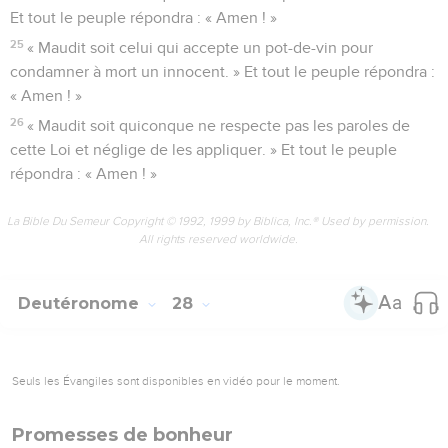
Et tout le peuple répondra : « Amen ! »
25
« Maudit soit celui qui accepte un pot-de-vin pour
condamner à mort un innocent. » Et tout le peuple répondra :
« Amen ! »
26
« Maudit soit quiconque ne respecte pas les paroles de
cette Loi et néglige de les appliquer. » Et tout le peuple
répondra : « Amen ! »
La Bible Du Semeur Copyright © 1992, 1999 by Biblica, Inc.® Used by permission.
All rights reserved worldwide.
Deutéronome
28
Seuls les Évangiles sont disponibles en vidéo pour le moment.
Promesses de bonheur