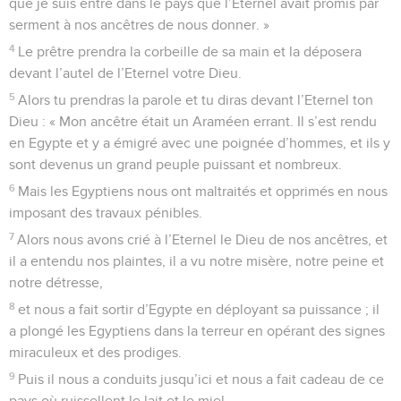
que je suis entré dans le pays que l’Eternel avait promis par
serment à nos ancêtres de nous donner. »
4
Le prêtre prendra la corbeille de sa main et la déposera
devant l’autel de l’Eternel votre Dieu.
5
Alors tu prendras la parole et tu diras devant l’Eternel ton
Dieu : « Mon ancêtre était un Araméen errant. Il s’est rendu
en Egypte et y a émigré avec une poignée d’hommes, et ils y
sont devenus un grand peuple puissant et nombreux.
6
Mais les Egyptiens nous ont maltraités et opprimés en nous
imposant des travaux pénibles.
7
Alors nous avons crié à l’Eternel le Dieu de nos ancêtres, et
il a entendu nos plaintes, il a vu notre misère, notre peine et
notre détresse,
8
et nous a fait sortir d’Egypte en déployant sa puissance ; il
a plongé les Egyptiens dans la terreur en opérant des signes
miraculeux et des prodiges.
9
Puis il nous a conduits jusqu’ici et nous a fait cadeau de ce
pays où ruissellent le lait et le miel.