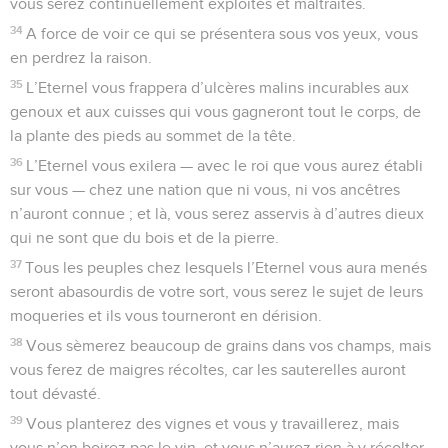
vous serez continuellement exploités et maltraités.
34
A force de voir ce qui se présentera sous vos yeux, vous
en perdrez la raison.
35
L’Eternel vous frappera d’ulcères malins incurables aux
genoux et aux cuisses qui vous gagneront tout le corps, de
la plante des pieds au sommet de la tête.
36
L’Eternel vous exilera — avec le roi que vous aurez établi
sur vous — chez une nation que ni vous, ni vos ancêtres
n’auront connue ; et là, vous serez asservis à d’autres dieux
qui ne sont que du bois et de la pierre.
37
Tous les peuples chez lesquels l’Eternel vous aura menés
seront abasourdis de votre sort, vous serez le sujet de leurs
moqueries et ils vous tourneront en dérision.
38
Vous sèmerez beaucoup de grains dans vos champs, mais
vous ferez de maigres récoltes, car les sauterelles auront
tout dévasté.
39
Vous planterez des vignes et vous y travaillerez, mais
vous n’en boirez pas le vin, et vous n’aurez rien à y récolter,