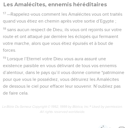
Les Amalécites, ennemis héréditaires
17
—Rappelez-vous comment les Amalécites vous ont traités
quand vous étiez en chemin après votre sortie d’Egypte ;
18
sans aucun respect de Dieu, ils vous ont rejoints sur votre
route et ont attaqué par derrière les éclopés qui fermaient
votre marche, alors que vous étiez épuisés et à bout de
forces.
19
Lorsque l’Eternel votre Dieu vous aura assuré une
existence paisible en vous délivrant de tous vos ennemis
d’alentour, dans le pays qu’il vous donne comme *patrimoine
pour que vous le possédiez, vous détruirez les Amalécites
de dessous le ciel pour effacer leur souvenir. N’oubliez pas
de faire cela.
La Bible Du Semeur Copyright © 1992, 1999 by Biblica, Inc.® Used by permission.
All rights reserved worldwide.