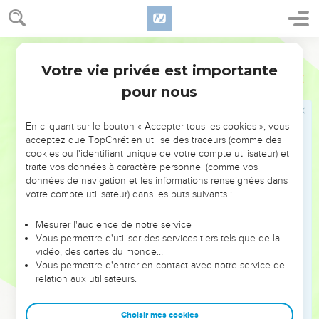
17
Tu ne fausseras pas le cours de la justice au détriment
d’un immigré, ni d’un orphelin, et tu ne prendras pas en gage
Semeur
le vêtement d’une veuve.
Votre vie privée est importante
Deutéronome
24
18
Rappelez-vous que vous avez été esclaves en Egypte, et
pour nous
que l’Eternel votre Dieu vous en a libérés ; c’est pourquoi je
vous ordonne d’agir ainsi.
En cliquant sur le bouton « Accepter tous les cookies », vous
19
Quand tu moissonneras ton champ, si tu oublies une
acceptez que TopChrétien utilise des traceurs (comme des
gerbe dans le champ, ne retourne pas pour la ramasser,
cookies ou l'identifiant unique de votre compte utilisateur) et
traite vos données à caractère personnel (comme vos
laisse-la pour l’immigré, pour l’orphelin ou la veuve, afin que
données de navigation et les informations renseignées dans
l’Eternel ton Dieu te bénisse dans tout ce que tu
votre compte utilisateur) dans les buts suivants :
entreprendras.
20
Quand tu secoueras tes oliviers, ne cueille pas ensuite ce
Mesurer l'audience de notre service
Vous permettre d'utiliser des services tiers tels que de la
qui reste aux branches, ce sera pour l’immigré, l’orphelin ou
vidéo, des cartes du monde…
la veuve.
Vous permettre d'entrer en contact avec notre service de
21
relation aux utilisateurs.
De même, quand tu vendangeras ta vigne, n’y reviens pas
pour grappiller ce qui reste, ce sera pour l’étranger,
l’orphelin ou la veuve.
Choisir mes cookies