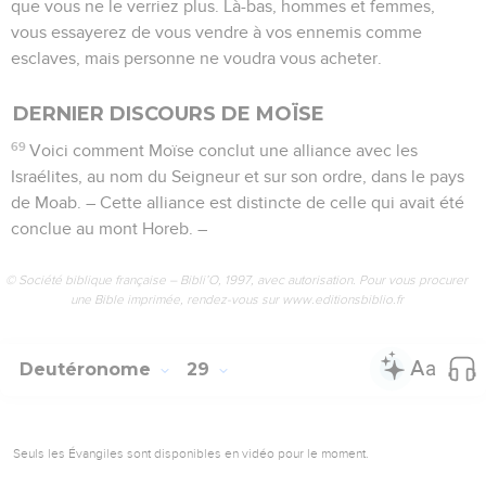
que vous ne le verriez plus. Là-bas, hommes et femmes,
vous essayerez de vous vendre à vos ennemis comme
esclaves, mais personne ne voudra vous acheter.
DERNIER DISCOURS DE MOÏSE
69
Voici comment Moïse conclut une alliance avec les
Israélites, au nom du Seigneur et sur son ordre, dans le pays
de Moab. – Cette alliance est distincte de celle qui avait été
conclue au mont Horeb. –
© Société biblique française – Bibli’O, 1997, avec autorisation. Pour vous procurer
une Bible imprimée, rendez-vous sur www.editionsbiblio.fr
Deutéronome
29
Seuls les Évangiles sont disponibles en vidéo pour le moment.