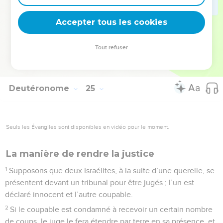
C’est pour cela que je vous ordonne de mettre en pratique
Accepter tous les cookies
ces commandements.
© Société biblique française – Bibli’O, 1997, avec autorisation. Pour vous procurer
Tout refuser
une Bible imprimée, rendez-vous sur www.editionsbiblio.fr
Deutéronome
25
Seuls les Évangiles sont disponibles en vidéo pour le moment.
La manière de rendre la justice
1
Supposons que deux Israélites, à la suite d’une querelle, se
présentent devant un tribunal pour être jugés ; l’un est
déclaré innocent et l’autre coupable.
2
Si le coupable est condamné à recevoir un certain nombre
de coups, le juge le fera étendre par terre en sa présence, et