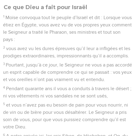
Ce que Dieu a fait pour Israël
1
Moïse convoqua tout le peuple d’Israël et dit : Lorsque vous
étiez en Égypte, vous avez vu de vos propres yeux comment
le Seigneur a traité le Pharaon, ses ministres et tout son
pays :
2
vous avez vu les dures épreuves qu’il leur a infligées et les
prodiges extraordinaires, impressionnants qu’il a accomplis.
3
Pourtant, jusqu’à ce jour, le Seigneur ne vous a pas accordé
un esprit capable de comprendre ce qui se passait : vos yeux
et vos oreilles n’ont pas vraiment vu et entendu.
4
Pendant quarante ans il vous a conduits à travers le désert ;
ni vos vêtements ni vos sandales ne se sont usés,
5
et vous n’avez pas eu besoin de pain pour vous nourrir, ni
de vin ou de bière pour vous désaltérer. Le Seigneur a pris
soin de vous, pour que vous puissiez comprendre qu’il est
votre Dieu.
6
A notre arrivée ici, les rois Sihon, de Hèchebon, et Og, du