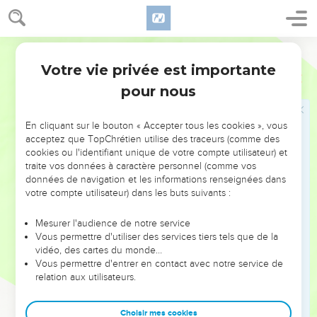
d’une veuve.
18
Souvenez-vous que vous avez été esclaves en Égypte et
que le Seigneur votre Dieu vous a libérés. C’est pour cela
Français Courant
que je vous ordonne de mettre en pratique ces
Votre vie privée est importante
Deutéronome
24
commandements.
pour nous
19
Lorsque vous moissonnerez, si vous avez oublié une
gerbe dans le champ, vous ne retournerez pas la prendre ;
En cliquant sur le bouton « Accepter tous les cookies », vous
vous la laisserez pour les étrangers, les orphelins et les
acceptez que TopChrétien utilise des traceurs (comme des
veuves. Alors le Seigneur votre Dieu vous bénira dans tout
cookies ou l'identifiant unique de votre compte utilisateur) et
traite vos données à caractère personnel (comme vos
ce que vous entreprendrez.
données de navigation et les informations renseignées dans
20
De même, lorsque vous récolterez les olives, vous ne
votre compte utilisateur) dans les buts suivants :
passerez pas une seconde fois pour recueillir les fruits
oubliés ; vous les laisserez pour les étrangers, les orphelins
Mesurer l'audience de notre service
Vous permettre d'utiliser des services tiers tels que de la
et les veuves.
vidéo, des cartes du monde…
21
Enfin, lorsque vous vendangerez, vous ne repasserez pas
Vous permettre d'entrer en contact avec notre service de
relation aux utilisateurs.
dans la vigne pour ramasser les grappes oubliées ; vous les
laisserez pour les étrangers, les orphelins et les veuves.
Choisir mes cookies
22
Souvenez-vous que vous avez été esclaves en Égypte.