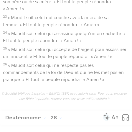
son père ou de sa mère. » Et tout le peuple répondra :
« Amen ! »
23
« Maudit soit celui qui couche avec la mère de sa
femme. » Et tout le peuple répondra : « Amen »
24
« Maudit soit celui qui assassine quelqu’un en cachette. »
Et tout le peuple répondra : « Amen ! »
25
« Maudit soit celui qui accepte de l’argent pour assassiner
un innocent. » Et tout le peuple répondra : « Amen ! »
26
« Maudit soit celui qui ne respecte pas les
commandements de la loi de Dieu et qui ne les met pas en
pratique. » Et tout le peuple répondra : « Amen ! »
© Société biblique française – Bibli’O, 1997, avec autorisation. Pour vous procurer
une Bible imprimée, rendez-vous sur www.editionsbiblio.fr
Deutéronome
28