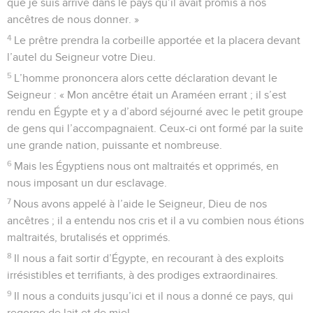
que je suis arrivé dans le pays qu’il avait promis à nos
ancêtres de nous donner. »
4
Le prêtre prendra la corbeille apportée et la placera devant
l’autel du Seigneur votre Dieu.
5
L’homme prononcera alors cette déclaration devant le
Seigneur : « Mon ancêtre était un Araméen errant ; il s’est
rendu en Égypte et y a d’abord séjourné avec le petit groupe
de gens qui l’accompagnaient. Ceux-ci ont formé par la suite
une grande nation, puissante et nombreuse.
6
Mais les Égyptiens nous ont maltraités et opprimés, en
nous imposant un dur esclavage.
7
Nous avons appelé à l’aide le Seigneur, Dieu de nos
ancêtres ; il a entendu nos cris et il a vu combien nous étions
maltraités, brutalisés et opprimés.
8
Il nous a fait sortir d’Égypte, en recourant à des exploits
irrésistibles et terrifiants, à des prodiges extraordinaires.
9
Il nous a conduits jusqu’ici et il nous a donné ce pays, qui
regorge de lait et de miel.