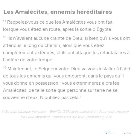
Les Amalécites, ennemis héréditaires
17
Rappelez-vous ce que les Amalécites vous ont fait,
lorsque vous étiez en route, après la sortie d’Égypte.
18
Ils n’avaient aucune crainte de Dieu, si bien qu’ils vous ont
attendus le long du chemin, alors que vous étiez
complètement exténués, et ils ont attaqué les retardataires à
l’arrière de votre troupe.
19
Maintenant, le Seigneur votre Dieu va vous installer à l’abri
de tous les ennemis qui vous entourent, dans le pays qu’il
vous donne en possession ; vous exterminerez alors les
Amalécites, de telle sorte que personne sur terre ne se
souvienne d’eux. N’oubliez pas cela !
© Société biblique française – Bibli’O, 1997, avec autorisation. Pour vous procurer
une Bible imprimée, rendez-vous sur www.editionsbiblio.fr