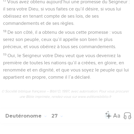
17
Vous avez obtenu aujourd’hui une promesse du Seigneur :
il sera votre Dieu, si vous faites ce qu’il désire, si vous lui
obéissez en tenant compte de ses lois, de ses
commandements et de ses règles.
18
De son côté, il a obtenu de vous cette promesse : vous
serez son peuple, ceux qu’il appelle son bien le plus
précieux, et vous obéirez à tous ses commandements.
19
Oui, le Seigneur votre Dieu veut que vous deveniez la
première de toutes les nations qu’il a créées, en gloire, en
renommée et en dignité, et que vous soyez le peuple qui lui
appartient en propre, comme il l’a déclaré.
© Société biblique française – Bibli’O, 1997, avec autorisation. Pour vous procurer
une Bible imprimée, rendez-vous sur www.editionsbiblio.fr
Deutéronome
27