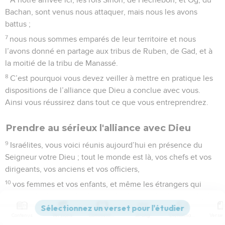
Bachan, sont venus nous attaquer, mais nous les avons
battus ;
7
nous nous sommes emparés de leur territoire et nous
l’avons donné en partage aux tribus de Ruben, de Gad, et à
la moitié de la tribu de Manassé.
8
C’est pourquoi vous devez veiller à mettre en pratique les
dispositions de l’alliance que Dieu a conclue avec vous.
Ainsi vous réussirez dans tout ce que vous entreprendrez.
Prendre au sérieux l'alliance avec Dieu
9
Israélites, vous voici réunis aujourd’hui en présence du
Seigneur votre Dieu ; tout le monde est là, vos chefs et vos
dirigeants, vos anciens et vos officiers,
10
vos femmes et vos enfants, et même les étrangers qui
vivent parmi vous dans le camp, et qui sont chargés de
couper du bois ou de puiser de l’eau pour vous.
Contenus
Versions
Commentaires
Strong
Dictionnaire
11
Le Seigneur votre Dieu conclut maintenant une alliance