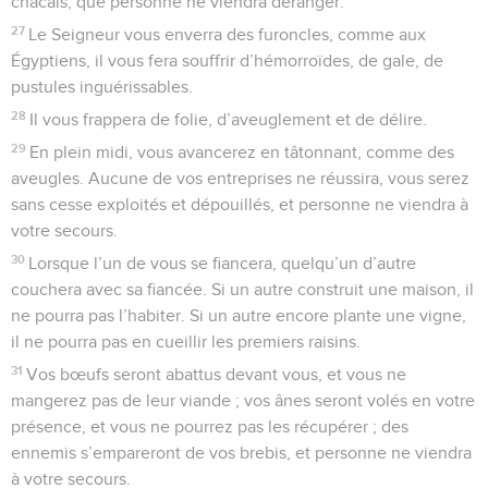
chacals, que personne ne viendra déranger.
27
Le Seigneur vous enverra des furoncles, comme aux
Égyptiens, il vous fera souffrir d’hémorroïdes, de gale, de
pustules inguérissables.
28
Il vous frappera de folie, d’aveuglement et de délire.
29
En plein midi, vous avancerez en tâtonnant, comme des
aveugles. Aucune de vos entreprises ne réussira, vous serez
sans cesse exploités et dépouillés, et personne ne viendra à
votre secours.
30
Lorsque l’un de vous se fiancera, quelqu’un d’autre
couchera avec sa fiancée. Si un autre construit une maison, il
ne pourra pas l’habiter. Si un autre encore plante une vigne,
il ne pourra pas en cueillir les premiers raisins.
31
Vos bœufs seront abattus devant vous, et vous ne
mangerez pas de leur viande ; vos ânes seront volés en votre
présence, et vous ne pourrez pas les récupérer ; des
ennemis s’empareront de vos brebis, et personne ne viendra
à votre secours.