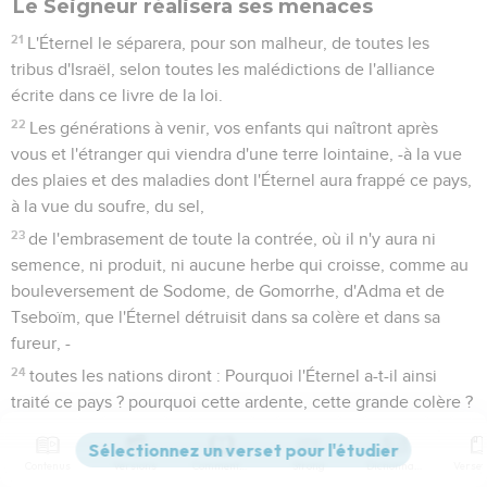
Le Seigneur réalisera ses menaces
21
L'Éternel le séparera, pour son malheur, de toutes les
tribus d'Israël, selon toutes les malédictions de l'alliance
écrite dans ce livre de la loi.
22
Les générations à venir, vos enfants qui naîtront après
vous et l'étranger qui viendra d'une terre lointaine, -à la vue
des plaies et des maladies dont l'Éternel aura frappé ce pays,
à la vue du soufre, du sel,
23
de l'embrasement de toute la contrée, où il n'y aura ni
semence, ni produit, ni aucune herbe qui croisse, comme au
bouleversement de Sodome, de Gomorrhe, d'Adma et de
Tseboïm, que l'Éternel détruisit dans sa colère et dans sa
fureur, -
24
toutes les nations diront : Pourquoi l'Éternel a-t-il ainsi
traité ce pays ? pourquoi cette ardente, cette grande colère ?
25
Et l'on répondra : C'est parce qu'ils ont abandonné
l'alliance contractée avec eux par l'Éternel, le Dieu de leurs
Contenus
Versions
Commentaires
Strong
Dictionnaire
pères, lorsqu'il les fit sortir du pays d'Égypte ;