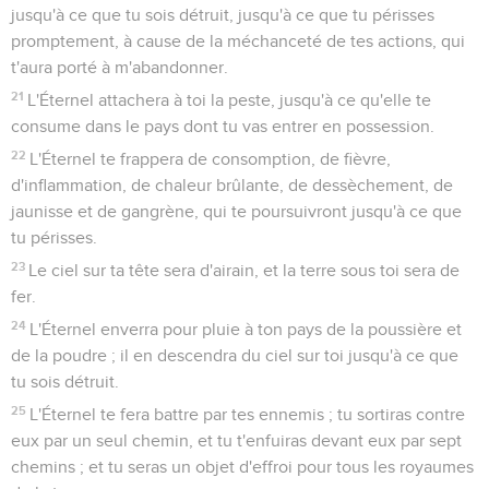
jusqu'à ce que tu sois détruit, jusqu'à ce que tu périsses
promptement, à cause de la méchanceté de tes actions, qui
t'aura porté à m'abandonner.
21
L'Éternel attachera à toi la peste, jusqu'à ce qu'elle te
consume dans le pays dont tu vas entrer en possession.
22
L'Éternel te frappera de consomption, de fièvre,
d'inflammation, de chaleur brûlante, de dessèchement, de
jaunisse et de gangrène, qui te poursuivront jusqu'à ce que
tu périsses.
23
Le ciel sur ta tête sera d'airain, et la terre sous toi sera de
fer.
24
L'Éternel enverra pour pluie à ton pays de la poussière et
de la poudre ; il en descendra du ciel sur toi jusqu'à ce que
tu sois détruit.
25
L'Éternel te fera battre par tes ennemis ; tu sortiras contre
eux par un seul chemin, et tu t'enfuiras devant eux par sept
chemins ; et tu seras un objet d'effroi pour tous les royaumes