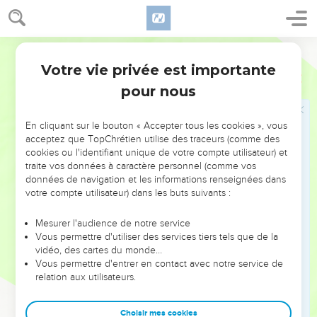
mourir chacun pour son péché.
Mesures en faveur des pauvres
Segond 1910
Votre vie privée est importante
17
Tu ne porteras point atteinte au droit de l'étranger et de
Deutéronome
24
l'orphelin, et tu ne prendras point en gage le vêtement de la
pour nous
veuve.
18
Tu te souviendras que tu as été esclave en Égypte, et que
En cliquant sur le bouton « Accepter tous les cookies », vous
acceptez que TopChrétien utilise des traceurs (comme des
l'Éternel, ton Dieu, t'a racheté ; c'est pourquoi je te donne
cookies ou l'identifiant unique de votre compte utilisateur) et
ces commandements à mettre en pratique.
traite vos données à caractère personnel (comme vos
19
Quand tu moissonneras ton champ, et que tu auras oublié
données de navigation et les informations renseignées dans
votre compte utilisateur) dans les buts suivants :
une gerbe dans le champ, tu ne retourneras point la
prendre : elle sera pour l'étranger, pour l'orphelin et pour la
Mesurer l'audience de notre service
veuve, afin que l'Éternel, ton Dieu, te bénisse dans tout le
Vous permettre d'utiliser des services tiers tels que de la
travail de tes mains.
vidéo, des cartes du monde…
Vous permettre d'entrer en contact avec notre service de
20
Quand tu secoueras tes oliviers, tu ne cueilleras point
relation aux utilisateurs.
ensuite les fruits restés aux branches : ils seront pour
l'étranger, pour l'orphelin et pour la veuve.
Choisir mes cookies