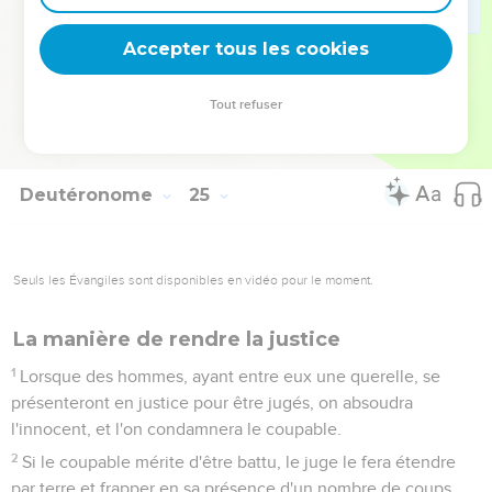
21
Quand tu vendangeras ta vigne, tu ne cueilleras point
ensuite les grappes qui y seront restées : elles seront pour
Accepter tous les cookies
l'étranger, pour l'orphelin et pour la veuve.
22
Tu te souviendras que tu as été esclave dans le pays
Tout refuser
d'Égypte ; c'est pourquoi je te donne ces commandements à
mettre en pratique.
Deutéronome
25
Seuls les Évangiles sont disponibles en vidéo pour le moment.
La manière de rendre la justice
1
Lorsque des hommes, ayant entre eux une querelle, se
présenteront en justice pour être jugés, on absoudra
l'innocent, et l'on condamnera le coupable.
2
Si le coupable mérite d'être battu, le juge le fera étendre
par terre et frapper en sa présence d'un nombre de coups