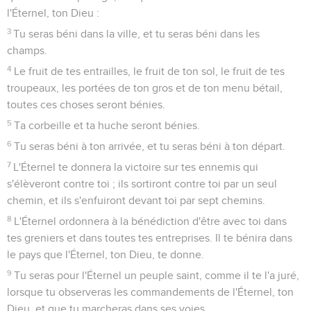
l'Éternel, ton Dieu :
3
Tu seras béni dans la ville, et tu seras béni dans les
champs.
4
Le fruit de tes entrailles, le fruit de ton sol, le fruit de tes
troupeaux, les portées de ton gros et de ton menu bétail,
toutes ces choses seront bénies.
5
Ta corbeille et ta huche seront bénies.
6
Tu seras béni à ton arrivée, et tu seras béni à ton départ.
7
L'Éternel te donnera la victoire sur tes ennemis qui
s'élèveront contre toi ; ils sortiront contre toi par un seul
chemin, et ils s'enfuiront devant toi par sept chemins.
8
L'Éternel ordonnera à la bénédiction d'être avec toi dans
tes greniers et dans toutes tes entreprises. Il te bénira dans
le pays que l'Éternel, ton Dieu, te donne.
9
Tu seras pour l'Éternel un peuple saint, comme il te l'a juré,
lorsque tu observeras les commandements de l'Éternel, ton
Dieu, et que tu marcheras dans ses voies.