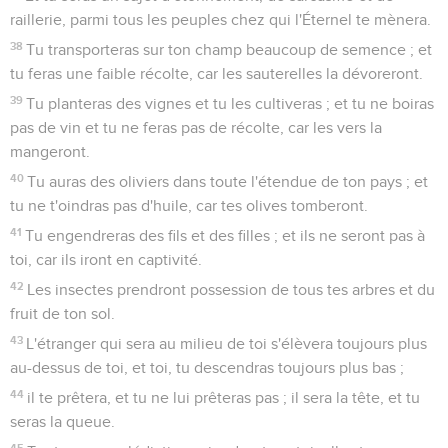
raillerie, parmi tous les peuples chez qui l'Éternel te mènera.
38
Tu transporteras sur ton champ beaucoup de semence ; et
tu feras une faible récolte, car les sauterelles la dévoreront.
39
Tu planteras des vignes et tu les cultiveras ; et tu ne boiras
pas de vin et tu ne feras pas de récolte, car les vers la
mangeront.
40
Tu auras des oliviers dans toute l'étendue de ton pays ; et
tu ne t'oindras pas d'huile, car tes olives tomberont.
41
Tu engendreras des fils et des filles ; et ils ne seront pas à
toi, car ils iront en captivité.
42
Les insectes prendront possession de tous tes arbres et du
fruit de ton sol.
43
L'étranger qui sera au milieu de toi s'élèvera toujours plus
au-dessus de toi, et toi, tu descendras toujours plus bas ;
44
il te prêtera, et tu ne lui prêteras pas ; il sera la tête, et tu
seras la queue.
45