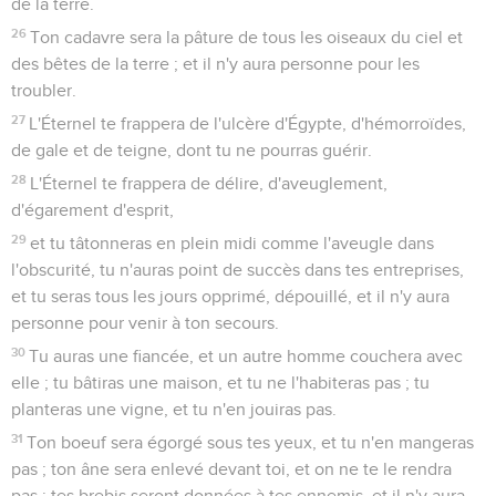
de la terre.
26
Ton cadavre sera la pâture de tous les oiseaux du ciel et
des bêtes de la terre ; et il n'y aura personne pour les
troubler.
27
L'Éternel te frappera de l'ulcère d'Égypte, d'hémorroïdes,
de gale et de teigne, dont tu ne pourras guérir.
28
L'Éternel te frappera de délire, d'aveuglement,
d'égarement d'esprit,
29
et tu tâtonneras en plein midi comme l'aveugle dans
l'obscurité, tu n'auras point de succès dans tes entreprises,
et tu seras tous les jours opprimé, dépouillé, et il n'y aura
personne pour venir à ton secours.
30
Tu auras une fiancée, et un autre homme couchera avec
elle ; tu bâtiras une maison, et tu ne l'habiteras pas ; tu
planteras une vigne, et tu n'en jouiras pas.
31
Ton boeuf sera égorgé sous tes yeux, et tu n'en mangeras
pas ; ton âne sera enlevé devant toi, et on ne te le rendra
pas ; tes brebis seront données à tes ennemis, et il n'y aura