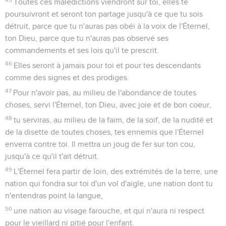
Toutes ces malédictions viendront sur toi, elles te
poursuivront et seront ton partage jusqu'à ce que tu sois
détruit, parce que tu n'auras pas obéi à la voix de l'Éternel,
ton Dieu, parce que tu n'auras pas observé ses
commandements et ses lois qu'il te prescrit.
46
Elles seront à jamais pour toi et pour tes descendants
comme des signes et des prodiges.
47
Pour n'avoir pas, au milieu de l'abondance de toutes
choses, servi l'Éternel, ton Dieu, avec joie et de bon coeur,
48
tu serviras, au milieu de la faim, de la soif, de la nudité et
de la disette de toutes choses, tes ennemis que l'Éternel
enverra contre toi. Il mettra un joug de fer sur ton cou,
jusqu'à ce qu'il t'ait détruit.
49
L'Éternel fera partir de loin, des extrémités de la terre, une
nation qui fondra sur toi d'un vol d'aigle, une nation dont tu
n'entendras point la langue,
50
une nation au visage farouche, et qui n'aura ni respect
pour le vieillard ni pitié pour l'enfant.