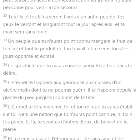
personne pour venir à ton secours.
32
Tes fils et tes filles seront livrés à un autre peuple, tes
yeux le verront et languiront tout le jour après eux, et ta
main sera sans force.
33
Un peuple que tu n'auras point connu mangera le fruit de
ton sol et tout le produit de ton travail, et tu seras tous les
jours opprimé et écrasé.
34
Le spectacle que tu auras sous les yeux te jettera dans le
délire.
35
L'Éternel te frappera aux genoux et aux cuisses d'un
ulcère malin dont tu ne pourras guérir, il te frappera depuis la
plante du pied jusqu'au sommet de la tête.
36
L'Éternel te fera marcher, toi et ton roi que tu auras établi
sur toi, vers une nation que tu n'auras point connue, ni toi ni
tes pères. Et là, tu serviras d'autres dieux, du bois et de la
pierre.
37
Et tu seras un sujet d'étonnement, de sarcasme et de