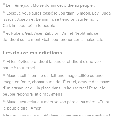
11
Le même jour, Moïse donna cet ordre au peuple :
12
Lorsque vous aurez passé le Jourdain, Siméon, Lévi, Juda,
Issacar, Joseph et Benjamin, se tiendront sur le mont
Garizim, pour bénir le peuple ;
13
et Ruben, Gad, Aser, Zabulon, Dan et Nephthali, se
tiendront sur le mont Ébal, pour prononcer la malédiction.
Les douze malédictions
14
Et les lévites prendront la parole, et diront d'une voix
haute à tout Israël :
15
Maudit soit l'homme qui fait une image taillée ou une
image en fonte, abomination de l'Éternel, oeuvre des mains
d'un artisan, et qui la place dans un lieu secret ! Et tout le
peuple répondra, et dira : Amen !
16
Maudit soit celui qui méprise son père et sa mère ! -Et tout
le peuple dira : Amen !
17
Maudit soit celui qui déplace les bornes de son prochain ! -