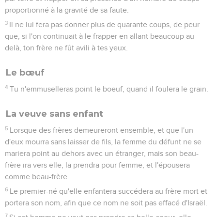
proportionné à la gravité de sa faute.
3
Il ne lui fera pas donner plus de quarante coups, de peur
que, si l'on continuait à le frapper en allant beaucoup au
delà, ton frère ne fût avili à tes yeux.
Le bœuf
4
Tu n'emmuselleras point le boeuf, quand il foulera le grain.
La veuve sans enfant
5
Lorsque des frères demeureront ensemble, et que l'un
d'eux mourra sans laisser de fils, la femme du défunt ne se
mariera point au dehors avec un étranger, mais son beau-
frère ira vers elle, la prendra pour femme, et l'épousera
comme beau-frère.
6
Le premier-né qu'elle enfantera succédera au frère mort et
portera son nom, afin que ce nom ne soit pas effacé d'Israël.
7