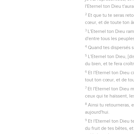
l'Eternel ton Dieu t'aura
2
Et que tu te seras reto
cœur, et de toute ton â
3
L'Eternel ton Dieu ram
d'entre tous les peuples
4
Quand tes dispersés se
5
L'Eternel ton Dieu, [di
du bien, et te fera croîtr
6
Et l'Eternel ton Dieu c
tout ton cœur, et de tou
7
Et l'Eternel ton Dieu 
ceux qui te haïssent, le
8
Ainsi tu retourneras, 
aujourd'hui.
9
Et l'Eternel ton Dieu t
du fruit de tes bêtes, et