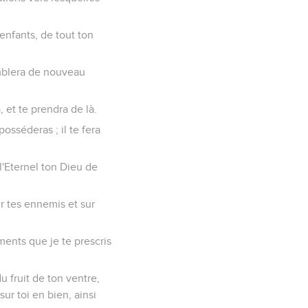
 enfants, de tout ton
semblera de nouveau
 et te prendra de là.
osséderas ; il te fera
 l'Eternel ton Dieu de
ur tes ennemis et sur
ements que je te prescris
u fruit de ton ventre,
sur toi en bien, ainsi