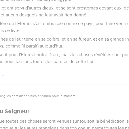
s, et ont servi d'autres dieux, et se sont prosternés devant eux, d
 et aucun desquels ne leur avait rien donné.
ère de l'Eternel s'est embrasée contre ce pays, pour faire venir s
s ce livre.
achés de leur terre en sa colère, et en sa fureur, et en sa grande i
s, comme [il paraît] aujourd'hui.
ont pour l'Eternel notre Dieu ; mais les choses révélées sont po
ue nous fassions toutes les paroles de cette Loi.
0
vangiles sont disponibles en vidéo pour le moment.
au Seigneur
que toutes ces choses seront venues sur toi, soit la bénédiction, 
 lorsque tu les auras rappelées dans ton coeur, parmi toutes les n