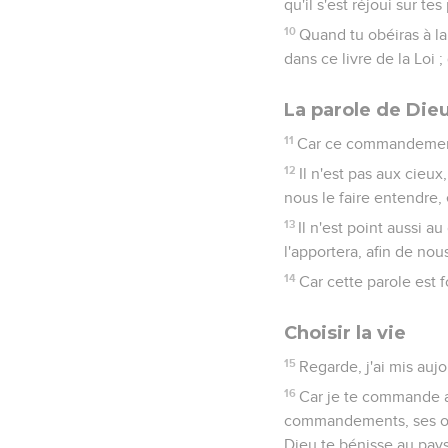
qu'il s'est réjoui sur tes
10
Quand tu obéiras à l
dans ce livre de la Loi 
La parole de Die
11
Car ce commandement qu
12
Il n'est pas aux cieux
nous le faire entendre, 
13
Il n'est point aussi a
l'apportera, afin de nou
14
Car cette parole est f
Choisir la vie
15
Regarde, j'ai mis aujo
16
Car je te commande au
commandements, ses ordo
Dieu te bénisse au pays