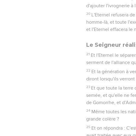
d'ajouter l'ivrognerie à l
20
L'Eternel refusera de
homme-là, et toute l'exé
et l'Eternel effacera l
Le Seigneur réal
21
Et l'Eternel le sépare
serment de l'alliance qui
22
Et la génération à ve
diront lorsqu'ils verront
23
Et que toute la terre
semée, et qu'elle ne fe
de Gomorrhe, et d'Adma, 
24
Même toutes les nation
grande colère ?
25
Et on répondra : C'est
avait traitée avec eux qu