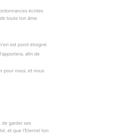
 ordonnances écrites
t de toute ton âme.
n'en est point éloigné.
l'apportera, afin de
mer pour nous, et nous
, de garder ses
é, et que l'Eternel ton