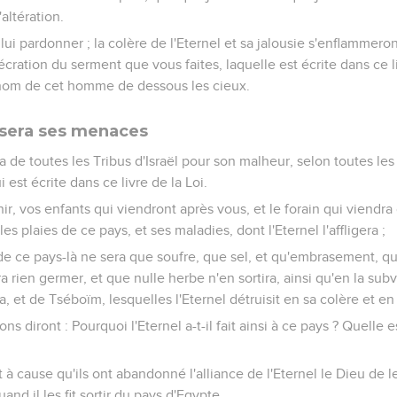
'altération.
 lui pardonner ; la colère de l'Eternel et sa jalousie s'enflammeron
cration du serment que vous faites, laquelle est écrite dans ce l
e nom de cet homme de dessous les cieux.
isera ses menaces
ra de toutes les Tribus d'Israël pour son malheur, selon toutes le
 est écrite dans ce livre de la Loi.
nir, vos enfants qui viendront après vous, et le forain qui viendra
 les plaies de ce pays, et ses maladies, dont l'Eternel l'affligera ;
 de ce pays-là ne sera que soufre, que sel, et qu'embrasement, qu
ra rien germer, et que nulle herbe n'en sortira, ainsi qu'en la su
et de Tséboïm, lesquelles l'Eternel détruisit en sa colère et en 
s diront : Pourquoi l'Eternel a-t-il fait ainsi à ce pays ? Quelle e
 à cause qu'ils ont abandonné l'alliance de l'Eternel le Dieu de le
and il les fit sortir du pays d'Egypte.