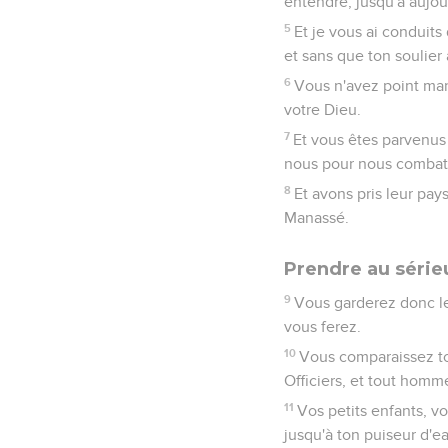
entendre, jusqu'à aujou
5
Et je vous ai conduits
et sans que ton soulier a
6
Vous n'avez point mang
votre Dieu.
7
Et vous êtes parvenus 
nous pour nous combattr
8
Et avons pris leur pay
Manassé.
Prendre au sérieu
9
Vous garderez donc les
vous ferez.
10
Vous comparaissez tou
Officiers, et tout homme
11
Vos petits enfants, v
jusqu'à ton puiseur d'ea