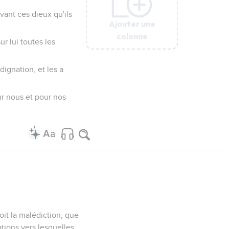
evant ces dieux qu'ils
Ajouter une
Ajouter une
Ajouter une
Ajouter une
Ajouter une
colonne
colonne
colonne
colonne
colonne
ur lui toutes les
ndignation, et les a
ur nous et pour nos
soit la malédiction, que
ations vers lesquelles