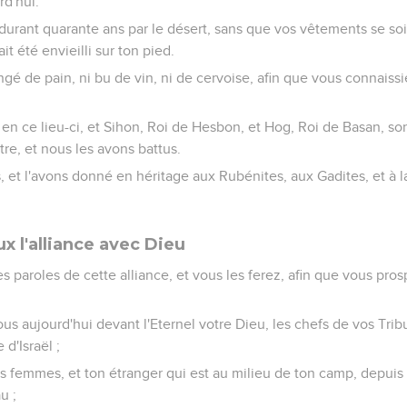
rd'hui.
 durant quarante ans par le désert, sans que vos vêtements se soie
it été envieilli sur ton pied.
é de pain, ni bu de vin, ni de cervoise, afin que vous connaissie
en ce lieu-ci, et Sihon, Roi de Hesbon, et Hog, Roi de Basan, son
e, et nous les avons battus.
s, et l'avons donné en héritage aux Rubénites, aux Gadites, et à 
x l'alliance avec Dieu
 paroles de cette alliance, et vous les ferez, afin que vous pro
s aujourd'hui devant l'Eternel votre Dieu, les chefs de vos Trib
 d'Israël ;
os femmes, et ton étranger qui est au milieu de ton camp, depuis
u ;