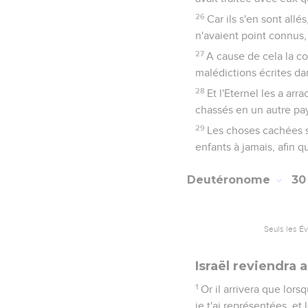
26
Car ils s'en sont allé
n'avaient point connus,
27
A cause de cela la col
malédictions écrites dan
28
Et l'Eternel les a arr
chassés en un autre pay
29
Les choses cachées s
enfants à jamais, afin q
Deutéronome
3
Seuls les É
Israël reviendra 
1
Or il arrivera que lors
je t'ai représentées, et