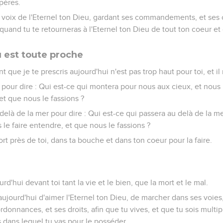
 pères.
a voix de l'Eternel ton Dieu, gardant ses commandements, et ses
; quand tu te retourneras à l'Eternel ton Dieu de tout ton coeur e
u est toute proche
e je te prescris aujourd'hui n'est pas trop haut pour toi, et il 
, pour dire : Qui est-ce qui montera pour nous aux cieux, et nous 
et que nous le fassions ?
u delà de la mer pour dire : Qui est-ce qui passera au delà de la 
s le faire entendre, et que nous le fassions ?
ort près de toi, dans ta bouche et dans ton coeur pour la faire.
urd'hui devant toi tant la vie et le bien, que la mort et le mal.
jourd'hui d'aimer l'Eternel ton Dieu, de marcher dans ses voies
nnances, et ses droits, afin que tu vives, et que tu sois multipli
 dans lequel tu vas pour le posséder.