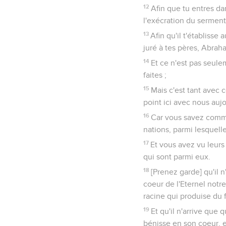
12
Afin que tu entres dan
l'exécration du serment q
13
Afin qu'il t'établisse a
juré à tes pères, Abraha
14
Et ce n'est pas seule
faites ;
15
Mais c'est tant avec c
point ici avec nous aujo
16
Car vous savez comm
nations, parmi lesquell
17
Et vous avez vu leurs 
qui sont parmi eux.
18
[Prenez garde] qu'il 
coeur de l'Eternel notre
racine qui produise du f
19
Et qu'il n'arrive que
bénisse en son coeur, en