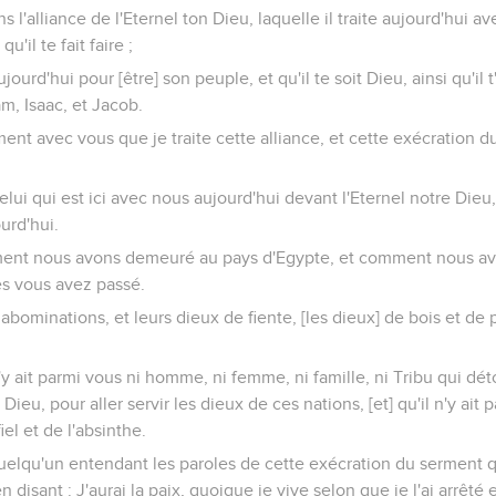
s l'alliance de l'Eternel ton Dieu, laquelle il traite aujourd'hui av
u'il te fait faire ;
ujourd'hui pour [être] son peuple, et qu'il te soit Dieu, ainsi qu'il t'a
m, Isaac, et Jacob.
ment avec vous que je traite cette alliance, et cette exécration
elui qui est ici avec nous aujourd'hui devant l'Eternel notre Dieu,
urd'hui.
ent nous avons demeuré au pays d'Egypte, et comment nous av
es vous avez passé.
abominations, et leurs dieux de fiente, [les dieux] de bois et de p
n'y ait parmi vous ni homme, ni femme, ni famille, ni Tribu qui dé
 Dieu, pour aller servir les dieux de ces nations, [et] qu'il n'y ai
iel et de l'absinthe.
 quelqu'un entendant les paroles de cette exécration du serment q
 disant : J'aurai la paix, quoique je vive selon que je l'ai arrêté