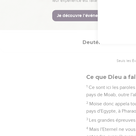
qui vous achète.
DERNIER DISCOU
Deutéronome
2
Seuls les É
Ce que Dieu a fai
1
Ce sont ici les paroles
pays de Moab, outre l'al
2
Moïse donc appela tout
pays d'Egypte, à Pharaon
3
Les grandes épreuves 
4
Mais l'Eternel ne vous