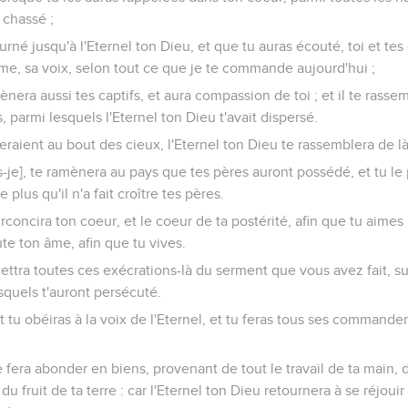
 chassé ;
urné jusqu'à l'Eternel ton Dieu, et que tu auras écouté, toi et tes
me, sa voix, selon tout ce que je te commande aujourd'hui ;
ènera aussi tes captifs, et aura compassion de toi ; et il te ras
, parmi lesquels l'Eternel ton Dieu t'avait dispersé.
raient au bout des cieux, l'Eternel ton Dieu te rassemblera de là,
s-je], te ramènera au pays que tes pères auront possédé, et tu le p
e plus qu'il n'a fait croître tes pères.
irconcira ton coeur, et le coeur de ta postérité, afin que tu aimes
te ton âme, afin que tu vives.
mettra toutes ces exécrations-là du serment que vous avez fait, s
squels t'auront persécuté.
et tu obéiras à la voix de l'Eternel, et tu feras tous ses command
e fera abonder en biens, provenant de tout le travail de ta main, d
 du fruit de ta terre : car l'Eternel ton Dieu retournera à se réjouir 